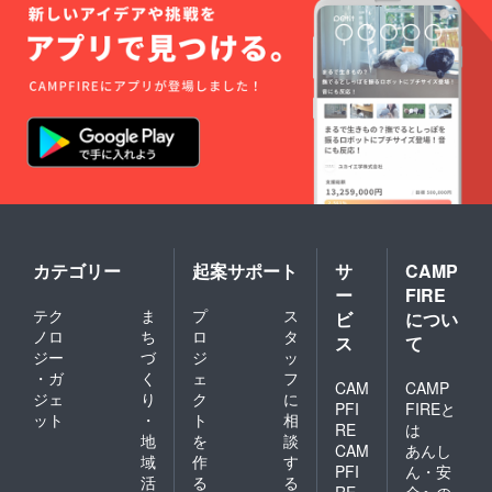
造工程
上の都
合等に
より出
荷時期
が遅れ
る場合
があり
ます
カテゴリー
起案サポート
サ
CAMP
ー
FIRE
テク
ま
プ
ス
ビ
につい
ノロ
ち
ロ
タ
ス
て
ジー
づ
ジ
ッ
・ガ
く
ェ
フ
CAM
CAMP
ジェ
り
ク
に
PFI
FIREと
ット
・
ト
相
RE
は
地
を
談
CAM
あんし
域
作
す
PFI
ん・安
活
る
る