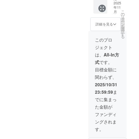
内配送
必要で
状況、
￥23,00
2025
装（黒
580mm
です ※
のみと
す(注文
使用部
年11
0(税込)
or 白）
・生
沖縄離
なりま
確認後
こ
材の供
月
のとこ
x 1 ポス
の
産：日
島へは
す ※お
に料金
リ
給状
ろ、 →
ター仕
タ
本 ※額
別途中
届け日
をご案
ー
況、製
33%OF
様 ・サ
ン
は付属
詳細を見る
継料が
は「お
内しま
を
造工程
F￥15,4
イズ：
選
いたし
必要で
届け予
す-額な
択
上の都
10(税
B2(515
す
ません
す(注文
定」月
しの場
る
合等に
込) 額装
x728m
※国内配
このプロ
確認後
の月末
合：ヤ
より出
は
m) ・用
送のみ
に料金
です ※
マト運
荷時期
ジェクト
「黒」
紙：印
となり
をご案
送料込
輸180サ
が遅れ
か
刷用特
ます ※
は、
All-In方
内しま
の価格
イズに
る場合
「白」
殊紙
お届け
す-額な
です ※
て3,000
があり
式
です。
を選べ
195gs
日は
しの場
沖縄離
円程の
ます
ます 内
m ・印
「お届
目標金額に
合：ヤ
島へは
中継料
容 ・動
刷：オ
け予
マト運
別途中
追加が
関わらず、
物病院
フセッ
定」月
輸80サ
継料が
別途必
の「犬
ト印刷
の月末
2025/10/31
イズに
必要で
要とな
ポス
・生
です ※
て1,200
す(注文
ります)
23:59:59
ま
ター」
産：日
送料込
円程の
確認後
※ご注文
x 1 ・額
本 額仕
の価格
でに集まっ
中継料
に料金
状況、
装（黒
様 ・寸
です ※
追加が
をご案
使用部
た金額が
or 白）
法：735
沖縄離
別途必
内しま
材の供
x 1 ポス
x 19 x
島へは
ファンディ
要とな
す-額な
給状
ター仕
529mm
別途中
ります)
しの場
況、製
ングされま
様 ・サ
・額
継料が
※ご注文
合：ヤ
造工程
イズ：
色：白
必要で
す。
状況、
マト運
上の都
B2(515
or 黒 ・
す(注文
使用部
輸180サ
合等に
x728m
材質：
確認後
材の供