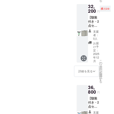
る
ころ、
ポス
フィル
属いた
て1,200
荷時期
32,
→
ター」
ム ・質
しませ
円程の
が遅れ
残り20
35%OF
200
x 2 ・額
量：約
ん ※国
円
中継料
る場合
F￥29,9
装 x
900g ・
内配送
追加が
があり
【額装
00(税
2（黒2
生産：
のみと
別途必
ます
付き・2
込) 額装
点 or 白
日本 ※
なりま
要とな
点セッ
は
2点）
額装し
す ※お
ります)
ト】 先
「黒」
ポス
てお届
届け日
支援
※ご注文
着20名
か
ター仕
けいた
者：
は「お
状況、
様限
「白」
様 ・サ
0人
します
届け予
使用部
定！ 一
を選べ
イズ：
※ ポス
お届
定」月
材の供
般販売
ます
B2(515
け予
ターを
の月末
給状
予定価
（セッ
定：
x728m
丸めて
です ※
況、製
格
2025
トの2点
m) ・用
収納す
送料込
造工程
年12
￥23,00
は同じ
紙：印
るハー
の価格
上の都
こ
月
0(税込)
色にな
の
刷用特
ドケー
です ※
合等に
リ
x
りま
タ
殊紙
スは付
沖縄離
より出
ー
2=￥46,
す） 内
ン
195gs
詳細を見る
属いた
島へは
荷時期
を
000(税
容 ・動
選
m ・印
しませ
別途中
が遅れ
択
込)のと
物病院
す
刷：オ
ん ※国
継料が
る場合
る
ころ、
の「犬
フセッ
内配送
必要で
があり
36,
→
ポス
ト印刷
のみと
す(注文
ます
30%OF
800
ター」
・生
なりま
円
確認後
F￥32,2
x 2 ・額
産：日
す ※お
に料金
【額装
00(税
装（黒2
本 額仕
届け日
をご案
付き・2
込) 額装
点 or 白
様 ・寸
は「お
内しま
点セッ
は
2点）
法：735
届け予
す-額な
ト】 一
「黒」
ポス
x 19 x
定」月
支援
しの場