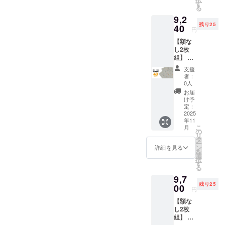
→
ト印刷
品です。
す
ません
る
45%OF
・生
※国内配
9,2
F￥8,47
産：日
送のみ
残り25
0(税込)
40
本 ハー
となり
円
内容 ・
ドケー
ます ※
【額な
動物病
ス仕様
お届け
し2枚
院の
・サイ
日は
組】 先
「犬ポ
ズ：直
「お届
着25名
ス
径
け予
支援
様限
ター」
80mmx
定」月
者：
定！ 一
x 2 ・
長さ
0人
の月末
般販売
ハード
580mm
です ※
お届
予定価
ケース
・生
け予
送料込
格
x 1 ポス
定：
産：日
の価格
￥7,700
2025
ター仕
本 ※額
です ※
年11
(税込) x
様 ・サ
は付属
沖縄離
こ
月
2=￥15,
イズ：
の
いたし
島へは
リ
400(税
B2(515
タ
ません
別途中
ー
込)のと
x728m
ン
※国内配
詳細を見る
継料が
を
ころ、
m) ・用
選
送のみ
必要で
択
→
紙：印
す
となり
す(注文
る
40%OF
刷用特
ます ※
確認後
9,7
F￥9,24
殊紙
お届け
に料金
残り25
0(税込)
00
195gs
日は
をご案
円
内容 ・
m ・印
「お届
内しま
【額な
動物病
刷：オ
け予
す-額な
し2枚
院の
フセッ
定」月
しの場
組】 先
「犬ポ
ト印刷
の月末
合：ヤ
着25名