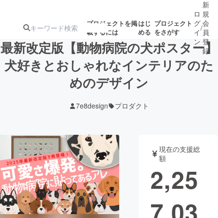
新
ロ
規
グ
会
プロジェクトを掲
はじ
プロジェクト
/
載するには
める
をさがす
イ
員
ン
登
最新改定版【動物病院の犬ポスター】
録
犬好きとおしゃれなインテリアのた
めのデザイン
人気のプロ
注目のリ
注目の新着プロ
募集終了が近いプ
もうすぐ公開
ジェクト
ターン
ジェクト
ロジェクト
されます
7e8design
プロダクト
アート・写真
音楽
現在の支援総
テクノロジー・ガジェット
ゲーム・サ
額
2,25
映像・映画
書籍・雑誌
7,03
ビジネス・起業
チャレンジ