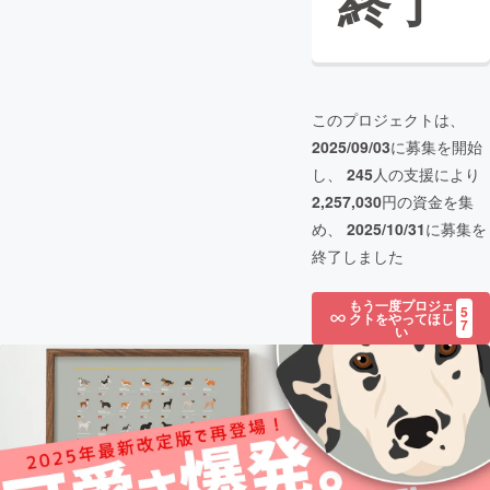
終了
このプロジェクトは、
2025/09/03
に募集を開始
し、
245
人の支援により
2,257,030
円の資金を集
め、
2025/10/31
に募集を
終了しました
もう一度プロジェ
5
クトをやってほし
7
い