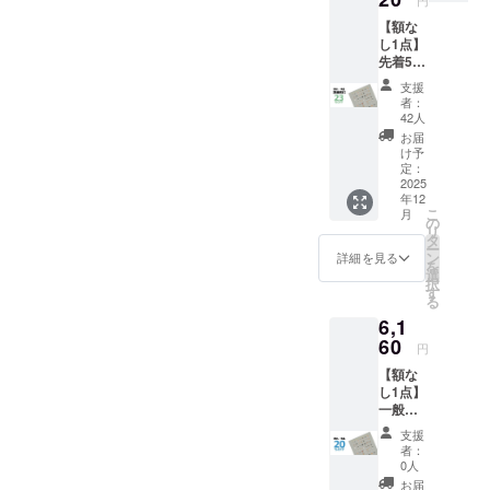
たりできる
音楽のよう
【額な
通り「10月お届け予定」の
し1点】
に、我々の
一部のリターンにつきまし
先着50
作品が毎日
名様限
支援
て、使用部材の供給が遅れ
定！ 一
の生活の糧
者：
般販売
42人
た影響で、発送が最大で2週
となれるこ
予定価
お届
とを意識し
格
間前後ずれ込む見込みとな
け予
￥7,700
定：
てデザイン
りました。楽しみにお待ち
(税込)の
2025
していま
年12
とこ
いただいている中でのご案
こ
月
す。
ろ、 →
の
リ
23%OF
タ
内となり、大変申し訳ござ
ー
F￥5,92
ン
詳細を見る
7e8デザイン
を
0(税込)
いません。11月以降のリ
選
択
内容 ・
は、マン
す
る
ターンは、現時点では当初
動物病
ションなど
6,1
院の
のスケジュールどおりで進
のショウ
「犬ポ
60
円
ス
ルームのイ
行しております。→ 発送は
【額な
ター」
ンテリアデ
し1点】
・ハー
「お届け予定月の月末」で
一般販
ザイナー
ドケー
す→ 発送が完了しましたら
売予定
ス x 1
や、グラ
支援
価格
ポス
者：
CAMPFIREのメッセージ機
フィックデ
￥7,700
ター仕
0人
(税込)の
様 ・サ
ザイナー達
お届
能にてお知らせいたします