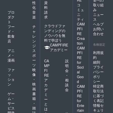
RE
全への
性
資
コ
取り組
化
料
ミュ
み
プロ
音
請
ニ
ニュー
ダク
楽
求
ティ
ス
ト
CAM
ヘルプ
クラウドファ
フー
チ
PFI
お問い
ンディングの
ド・
ャ
RE
合わせ
ノウハウを無
飲食
レ
Crea
料で学ぼう
店
ン
tion
各種規定
CAMPFIRE
ジ
CAM
アカデミー
アニ
ス
利用規
PFI
メ・
ポ
約
RE
漫画
ー
CA
説
細則
for
ツ
MP
明
プライ
Soci
ファ
映
FI
会
バシー
al
ッ
像
RE
・
ポリ
Goo
ショ
・
ア
相
シー
d
ン
映
カ
談
特定商
CAM
画
デ
会
取引法
PFI
ゲー
書
ミ
に基づ
RE
ム・
籍
ー
く表記
for
サー
・
と
情報セ
Ente
ビス
雑
は
キュリ
rtain
開発
誌