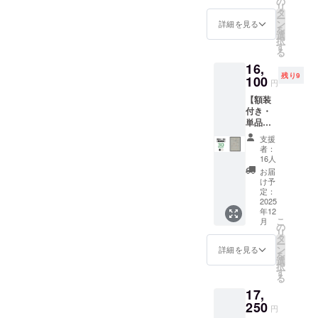
の
80mmx
のみと
状況、
リ
→
B2(515
タ
長さ
なりま
使用部
ー
35%OF
x728m
ン
580mm
詳細を見る
す ※お
材の供
を
F￥10,0
m) ・用
選
・生
届け日
給状
択
42(税
紙：印
す
産：日
は「お
況、製
る
込) 内容
刷用特
本 ※ 専
届け予
造工程
16,
・動物
殊紙
用ハー
定」月
上の都
残り9
病院の
100
195gs
ドケー
の月末
円
合等に
「犬ポ
m ・印
ス1個に
です ※
より出
【額装
ス
刷：オ
2枚のポ
送料込
荷時期
付き・
ター」
フセッ
スター
の価格
が遅れ
単品】
x 2 ・
ト印刷
を入れ
です ※
る場合
先着25
ハード
・生
てお届
沖縄離
支援
があり
名様限
ケース
産：日
けいた
者：
島へは
ます
定！ 一
x 1 ポス
本 ハー
16人
します
別途中
般販売
ター仕
ドケー
※額は付
お届
継料が
予定価
様 ・サ
ス仕様
け予
属いた
必要で
格
イズ：
定：
・サイ
しませ
す(注文
￥23,00
2025
B2(515
ズ：直
ん ※国
確認後
年12
0(税込)
x728m
径
内配送
に料金
こ
月
のとこ
m) ・用
の
80mmx
のみと
をご案
リ
ろ、 →
紙：印
タ
長さ
なりま
内しま
ー
30%OF
刷用特
ン
580mm
詳細を見る
す ※お
す-額な
を
F￥16,1
殊紙
選
・生
届け日
しの場
択
00(税
195gs
す
産：日
は「お
合：ヤ
る
込) 額装
m ・印
本 ※ 専
届け予
マト運
17,
は
刷：オ
用ハー
定」月
輸80サ
「黒」
250
フセッ
ドケー
の月末
円
イズに
か
ト印刷
ス1個に