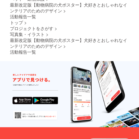
島へは
要とな
最新改定版【動物病院の犬ポスター】犬好きとおしゃれなイ
別途中
ります)
ンテリアのためのデザイン
>
継料が
※ご注文
活動報告一覧
必要で
状況、
トップ
>
す(注文
使用部
プロジェクトをさがす
>
確認後
材の供
に料金
給状
写真集・イラスト
>
をご案
況、製
最新改定版【動物病院の犬ポスター】犬好きとおしゃれなイ
内しま
造工程
ンテリアのためのデザイン
>
す-額な
上の都
活動報告一覧
しの場
合等に
合：ヤ
より出
マト運
荷時期
輸160サ
が遅れ
イズに
る場合
て2,200
があり
円程の
ます
中継料
追加が
別途必
要とな
ります)
※ご注文
状況、
使用部
材の供
給状
況、製