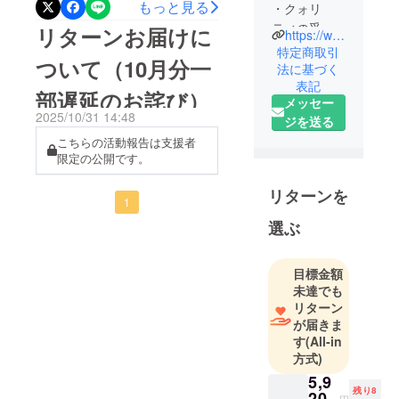
もっと見る
・クォリ
とおしゃれなインテリアの
ティの妥協
リターンお届けに
https://www.7e8design.com
をしないこ
ためのデザイン」プロジェ
特定商取引
ついて（10月分⼀
と。我々は
法に基づく
クトチームの富田でござい
表記
作品の信頼
部遅延のお詫び）
ます。おかげさまでプロ
メッセー
性を重視し
2025/10/31 14:48
ジを送る
ジェクトが無事終了いたし
ます。
こちらの活動報告は支援者
・カジュア
ました。（連休明けのご連
限定の公開です。
ルであるこ
絡となり遅くなりまして大
と。格式ば
リターンを
変失礼をいたしました。）
1
らず、くつ
なんと、最終的に2,257,030
ろいでいら
選ぶ
れること。
円のご支援をいただきまし
できれば笑
た！あらためて感謝申し上
目標金額
顔で。
未達でも
げます。みなさま、本当に
・シンプル
リターン
で知的であ
ありがとうございました。
が届きま
す
(All-in
ること。心
なお、リターン商品の発送
方式)
を高揚させ
は既に開始しております。
5,9
たり、癒し
残り8
20
先の活動報告にてご案内の
円