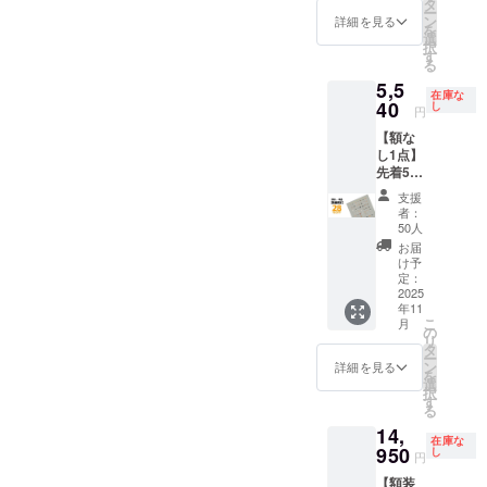
物病院
タ
殊紙
ム ・質
のみと
※ご注文
ー
F￥5,39
の「犬
ン
195gs
詳細を見る
量：約
なりま
状況、
を
0(税込)
ポス
選
m ・印
900g ・
す ※お
使用部
択
内容 ・
ター」
す
刷：オ
生産：
届け日
材の供
る
動物病
x 2 ・額
フセッ
日本 ※
は「お
給状
5,5
院の
装（黒2
ト印刷
額装し
届け予
在庫な
況、製
「犬ポ
40
点 or 白
し
・生
てお届
円
定」月
造工程
ス
2点）
産：日
けいた
の月末
上の都
【額な
ター」
ポス
本 額仕
します
です ※
合等に
し1点】
・ハー
ター仕
様 ・寸
※ ポス
送料込
より出
先着50
ドケー
様 ・サ
法：735
ターを
の価格
荷時期
名様限
ス x 1
イズ：
x 19 x
丸めて
支援
です ※
が遅れ
定！ 一
ポス
B2(515
529mm
者：
収納す
沖縄離
る場合
般販売
ター仕
x728m
50人
・額
るハー
島へは
があり
予定価
様 ・サ
m) ・用
色：白
お届
ドケー
別途中
ます
格
イズ：
紙：印
け予
or 黒 ・
スは付
継料が
￥7,700
B2(515
定：
刷用特
材質：
属いた
必要で
(税込)の
2025
x728m
殊紙
アルミ
しませ
す(注文
年11
とこ
m) ・用
195gs
＋ PET
ん ※国
確認後
こ
月
ろ、 →
紙：印
の
m ・印
フィル
内配送
に料金
リ
28%OF
刷用特
タ
刷：オ
ム ・質
のみと
をご案
ー
F￥5,54
殊紙
ン
フセッ
詳細を見る
量：約
なりま
内しま
を
0(税込)
195gs
選
ト印刷
900g ・
す ※お
す-額な
択
内容 ・
m ・印
す
・生
生産：
届け日
しの場
る
動物病
刷：オ
産：日
日本 ※
は「お
合：ヤ
14,
院の
フセッ
本 額仕
額装し
届け予
在庫な
マト運
「犬ポ
950
ト印刷
し
様 ・寸
てお届
円
定」月
輸180サ
ス
・生
法：735
けいた
の月末
イズに
【額装
ター」
産：日