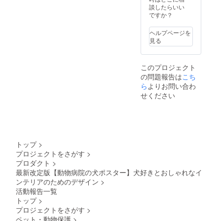
額装し
届け予
談したらいい
る場合
てお届
定」月
ですか？
があり
けいた
の月末
ます
します
です ※
ヘルプページを
※ ポス
送料込
見る
ターを
の価格
丸めて
です ※
収納す
沖縄離
このプロジェクト
るハー
島へは
の問題報告は
ドケー
こち
別途中
スは付
継料が
ら
よりお問い合わ
属いた
必要で
せください
しませ
す(注文
ん ※国
確認後
内配送
に料金
のみと
をご案
なりま
内しま
す ※お
す-額な
トップ
>
届け日
しの場
プロジェクトをさがす
>
は「お
合：ヤ
プロダクト
>
届け予
マト運
定」月
最新改定版【動物病院の犬ポスター】犬好きとおしゃれなイ
輸160サ
の月末
イズに
ンテリアのためのデザイン
>
です ※
て2,200
活動報告一覧
送料込
円程の
トップ
>
の価格
中継料
プロジェクトをさがす
>
です ※
追加が
沖縄離
ペット・動物保護
>
別途必