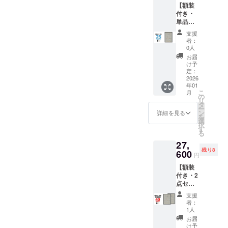
です ※
て1,200
【額装
「白」
・生
2枚のポ
送料込
円程の
付き・
を選べ
産：日
スター
の価格
中継料
単品】
ます 内
本 ハー
を入れ
です ※
追加が
一般販
容 ・動
ドケー
てお届
沖縄離
支援
別途必
売予定
物病院
ス仕様
けいた
者：
島へは
要とな
価格
の「犬
・サイ
0人
します
別途中
ります)
￥23,00
ポス
ズ：直
※額は付
お届
継料が
※ご注文
0(税込)
ター」
径
け予
属いた
必要で
状況、
のとこ
x 1 ・額
定：
80mmx
しませ
す(注文
使用部
ろ、 →
2026
装（黒
長さ
ん ※国
確認後
材の供
年01
25%OF
or 白）
580mm
内配送
に料金
給状
こ
月
F￥17,2
x 1 ポス
の
・生
のみと
をご案
況、製
リ
50(税
ター仕
タ
産：日
なりま
内しま
造工程
ー
込) 額装
様 ・サ
ン
本 ※ 専
詳細を見る
す ※お
す-額な
上の都
を
は
イズ：
選
用ハー
届け日
しの場
合等に
択
「黒」
B2(515
す
ドケー
は「お
合：ヤ
より出
る
か
x728m
ス1個に
届け予
マト運
荷時期
27,
「白」
m) ・用
2枚のポ
定」月
輸80サ
が遅れ
残り8
を選べ
600
紙：印
スター
の月末
円
イズに
る場合
ます 内
刷用特
を入れ
です ※
て1,200
があり
【額装
容 ・動
殊紙
てお届
送料込
円程の
ます
付き・2
物病院
195gs
けいた
の価格
中継料
点セッ
の「犬
m ・印
します
です ※
追加が
ト】 先
ポス
刷：オ
※額は付
沖縄離
支援
別途必
着9名様
ター」
フセッ
属いた
者：
島へは
要とな
限定！
x 1 ・額
ト印刷
1人
しませ
別途中
ります)
一般販
装（黒
・生
ん ※国
お届
継料が
※ご注文
売予定
or 白）
産：日
け予
内配送
必要で