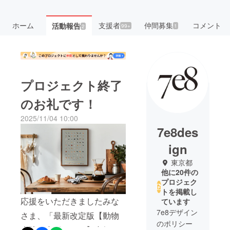
ホーム
支援者
仲間募集
コメント
活動報告
99+
1
2
プロジェクト終了
のお礼です！
2025/11/04 10:00
7e8des
ign
東京都
他に20件の
プロジェク
トを掲載し
応援をいただきましたみな
ています
7e8デザイン
さま、「最新改定版【動物
のポリシー
病院の犬ポスター】犬好き