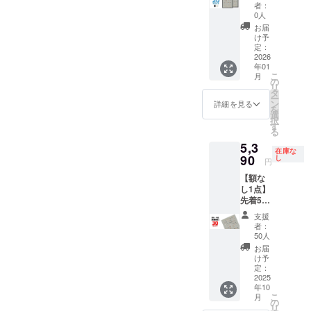
般販売
か
ター仕
529mm
者：
の月末
合：ヤ
予定価
「白」
様 ・サ
0人
・額
です ※
マト運
格
を選べ
イズ：
色：白
お届
送料込
輸160サ
￥23,00
ます
B2(515
け予
or 黒 ・
の価格
イズに
0(税込)
（セッ
定：
x728m
材質：
です ※
て2,200
x
2026
トの2点
m) ・用
アルミ
沖縄離
円程の
年01
2=￥46,
は同じ
紙：印
＋ PET
島へは
中継料
こ
月
000(税
色にな
の
刷用特
フィル
別途中
追加が
リ
込)のと
りま
タ
殊紙
ム ・質
継料が
別途必
ー
ころ、
す） 内
ン
195gs
詳細を見る
量：約
必要で
要とな
を
→
容 ・動
選
m ・印
900g ・
す(注文
ります)
択
20%OF
物病院
す
刷：オ
生産：
確認後
※ご注文
る
F￥36,8
の「犬
フセッ
日本 ※
に料金
状況、
5,3
00(税
ポス
ト印刷
額装し
をご案
在庫な
使用部
込) 額装
90
ター」
し
・生
てお届
円
内しま
材の供
は
x 2 ・額
産：日
けいた
す-額な
給状
【額な
「黒」
装（黒2
本 額仕
します
しの場
況、製
し1点】
か
点 or 白
様 ・寸
※ ポス
合：ヤ
造工程
先着50
「白」
2点）
法：735
ターを
マト運
上の都
名様限
を選べ
ポス
x 19 x
丸めて
支援
輸160サ
合等に
定！ 一
ます
ター仕
529mm
者：
収納す
イズに
より出
般販売
（セッ
様 ・サ
50人
・額
るハー
て2,200
荷時期
予定価
トの2点
イズ：
色：白
お届
ドケー
円程の
が遅れ
格
は同じ
B2(515
け予
or 黒 ・
スは付
中継料
る場合
￥7,700
色にな
定：
x728m
材質：
属いた
追加が
があり
(税込)の
2025
りま
m) ・用
アルミ
しませ
別途必
ます
年10
とこ
す） 内
紙：印
＋ PET
ん ※国
要とな
こ
月
ろ、 →
容 ・動
の
刷用特
フィル
内配送
ります)
リ
30%OF