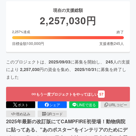
現在の支援総額
2,257,030
円
終了
2,257
%達成
目標金額
100,000
円
支援者数
245
人
このプロジェクトは、
2025/09/03
に募集を開始し、
245
人の支援
により
2,257,030
円の資金を集め、
2025/10/31
に募集を終了し
ました
もう一度プロジェクトをやってほしい
57
ポスト
シェア
LINEで送る
URLコピー
埋め込み
QRコード
2025年最新の改訂版にてCAMPFIRE初登場！動物病院
に貼ってある、"あのポスター"をインテリアのためにデ