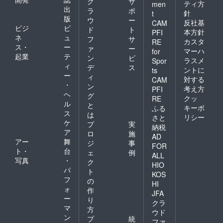
ク
サ
ティ方
men
出
ラ
ポ
針
t
版
ウ
ー
反社基
CAM
ビジ
ビ
ド
ト
本方針
PFI
ネ
ュ
フ
サ
カスタ
RE
ス・
ー
ァ
ー
マーハ
for
起業
テ
ン
ビ
ラスメ
Spor
ィ
デ
ス
ントに
ts
ー
ィ
対する
CAM
・
ン
考え方
PFI
ヘ
グ
クッ
RE
ル
と
キーポ
ふる
ス
は
リシー
さと
ケ
プ
実
納税
ア
ロ
施
AD
アー
舞
ジ
事
FOR
ト・
台
ェ
例
ALL
写真
・
ク
HIO
パ
ト
KOS
フ
の
HI
ォ
作
JFA
ー
り
クラ
マ
方
ウド
ン
プ
統
ファ