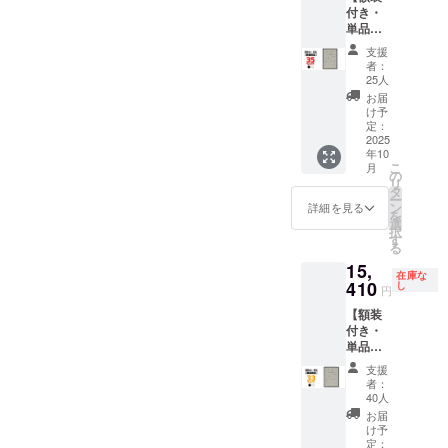
x 19 x
します
です ※
て3,000
付き・
・ハー
本 ハー
529mm
※ ポス
送料込
円程の
単品】
ドケー
ドケー
・額
ターを
の価格
中継料
先着25
ス x 1
ス仕様
色：白
丸めて
支援
です ※
追加が
名様限
ポス
・サイ
or 黒 ・
者：
収納す
沖縄離
別途必
定！ 一
ター仕
ズ：直
25人
材質：
るハー
島へは
要とな
般販売
様 ・サ
径
アルミ
お届
ドケー
別途中
ります)
予定価
イズ：
80mmx
け予
＋ PET
スは付
継料が
※ご注文
格
B2(515
定：
長さ
フィル
属いた
必要で
状況、
￥23,00
2025
x728m
580mm
ム ・質
しませ
す(注文
使用部
年10
0(税込)
m) ・用
・生
量：約
ん ※国
確認後
こ
材の供
月
のとこ
紙：印
の
産：日
900g ・
内配送
に料金
リ
給状
ろ、 →
刷用特
タ
本 ※額
生産：
のみと
をご案
ー
況、製
35%OF
殊紙
ン
は付属
詳細を見る
日本 ※
なりま
内しま
を
造工程
F￥14,9
195gs
選
いたし
額装し
す ※お
す-額な
択
上の都
50(税
m ・印
す
ません
てお届
届け日
しの場
る
合等に
込) 額装
刷：オ
※国内配
けいた
は「お
合：ヤ
より出
15,
は
フセッ
送のみ
します
届け予
在庫な
マト運
荷時期
「黒」
410
ト印刷
し
となり
※ ポス
円
定」月
輸180サ
が遅れ
か
・生
ます ※
ターを
の月末
イズに
る場合
【額装
「白」
産：日
お届け
丸めて
です ※
て3,000
があり
付き・
を選べ
本 ハー
日は
収納す
送料込
円程の
ます
単品】
ます 内
ドケー
「お届
るハー
の価格
中継料
先着40
容 ・動
ス仕様
け予
ドケー
支援
です ※
追加が
名様限
物病院
・サイ
定」月
者：
スは付
沖縄離
別途必
定！ 一
の「犬
ズ：直
40人
の月末
属いた
島へは
要とな
般販売
ポス
径
です ※
お届
しませ
別途中
ります)
予定価
ター」
80mmx
け予
送料込
ん ※国
継料が
※ご注文
格
x 1 ・額
定：
長さ
の価格