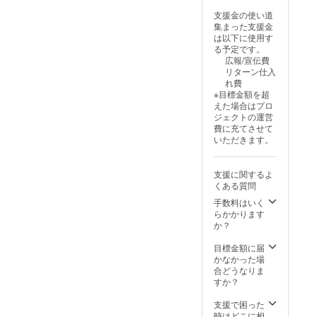
イズに
より出
m) ・用
アルミ
に料金
給状
て3,000
荷時期
支援金の使い道
紙：印
＋ PET
をご案
況、製
円程の
が遅れ
集まった支援金
刷用特
フィル
内しま
造工程
中継料
る場合
は以下に使用す
殊紙
ム ・質
す-額な
上の都
追加が
があり
る予定です。
195gs
量：約
しの場
合等に
別途必
ます
広報/宣伝費
m ・印
900g ・
合：ヤ
より出
要とな
リターン仕入
刷：オ
生産：
マト運
荷時期
ります)
れ費
フセッ
日本 ※
輸80サ
が遅れ
※ご注文
※目標金額を超
ト印刷
額装し
イズに
る場合
状況、
えた場合はプロ
・生
てお届
て1,200
があり
使用部
ジェクトの運営
産：日
けいた
円程の
ます
材の供
費に充てさせて
本 額仕
します
中継料
給状
いただきます。
様 ・寸
※ ポス
追加が
況、製
法：735
ターを
別途必
造工程
x 19 x
丸めて
要とな
上の都
支援に関するよ
529mm
収納す
ります)
合等に
くある質問
・額
るハー
※ご注文
より出
色：白
ドケー
手数料はいく
状況、
荷時期
or 黒 ・
スは付
らかかります
使用部
が遅れ
材質：
属いた
か？
材の供
る場合
アルミ
しませ
給状
があり
＋ PET
ん ※国
目標金額に届
況、製
ます
フィル
内配送
かなかった場
造工程
ム ・質
のみと
合どうなりま
上の都
量：約
なりま
すか？
合等に
900g ・
す ※お
より出
生産：
届け日
支援で困った
荷時期
日本 ※
は「お
時はどこに相
が遅れ