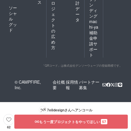
ス
ロ
計
ン
ソー
ジ
デ
ディ
シャ
ェ
ー
ング
ル
ク
タ
mac
グッ
ト
hi-ya
ド
の
補助
広
金申
め
請サ
方
ポー
ト
「QRコード」は株式会社デンソーウェーブの登録商標です。
© CAMPFIRE,
会社概
採用情
パートナー
Inc.
要
報
募集
7e8design
さんへアンコール
もう一度プロジェクトをやってほしい
57
62