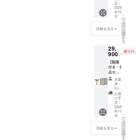
状況、
価格
x 1 ポス
定：
本 額仕
のみと
す(注文
使用部
￥23,00
2025
ター仕
様 ・寸
なりま
確認後
材の供
年10
0(税込)
様 ・サ
法：735
す ※お
に料金
給状
こ
月
x
イズ：
の
x 19 x
届け日
をご案
況、製
リ
2=￥46,
B2(515
タ
529mm
は「お
内しま
造工程
ー
000(税
x728m
ン
・額
詳細を見る
届け予
す-額な
上の都
を
込)のと
m) ・用
選
色：白
定」月
しの場
合等に
択
ころ、
紙：印
す
or 黒 ・
の月末
合：ヤ
より出
る
→
刷用特
材質：
です ※
マト運
荷時期
29,
40%OF
殊紙
アルミ
送料込
輸80サ
が遅れ
残り20
F￥27,6
900
195gs
＋ PET
の価格
円
イズに
る場合
00(税
m ・印
フィル
です ※
て1,200
があり
【額装
込) 額装
刷：オ
ム ・質
沖縄離
円程の
ます
付き・2
は
フセッ
量：約
島へは
中継料
点セッ
「黒」
ト印刷
900g ・
別途中
追加が
ト】 先
か
・生
生産：
継料が
支援
別途必
着20名
「白」
産：日
日本 ※
者：
必要で
要とな
様限
を選べ
本 額仕
0人
額装し
す(注文
ります)
定！ 一
ます
様 ・寸
てお届
お届
確認後
※ご注文
般販売
（セッ
法：735
け予
けいた
に料金
状況、
予定価
トの2点
定：
x 19 x
します
をご案
使用部
格
2025
は同じ
529mm
※ ポス
内しま
材の供
年11
￥23,00
色にな
・額
ターを
す-額な
給状
こ
月
0(税込)
りま
の
色：白
丸めて
しの場
況、製
リ
x
す） 内
タ
or 黒 ・
収納す
合：ヤ
造工程
ー
2=￥46,
容 ・動
ン
材質：
詳細を見る
るハー
マト運
上の都
を
000(税
物病院
選
アルミ
ドケー
輸80サ
合等に
択
込)のと
の「犬
す
＋ PET
スは付
イズに
より出