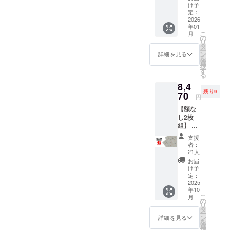
とこ
イズ：
け予
が主催して
ろ、 →
B2(515
定：
最後にご不明な点などござ
います。彼
20%OF
2026
x728m
年01
いましたらお気軽にご連絡
F￥6,16
m) ・用
ら自身が自
こ
月
0(税込)
紙：印
の
宅に飾りた
ください。最後までしっか
リ
内容 ・
刷用特
タ
ー
動物病
いポスター
殊紙
ン
詳細を見る
りお届けいたしますので、
を
院の
195gs
選
を発注した
択
「犬ポ
m ・印
引き続きどうぞよろしくお
す
る
のがきっか
ス
刷：オ
願いいたします。
8,4
ター」
フセッ
けで始動し
残り9
・ハー
70
ト印刷
円
たプロジェ
ドケー
・生
【額な
クトが7e8デ
ス x 1
産：日
し2枚
ポス
本 ハー
ザインで
組】 先
ター仕
ドケー
す。全ての
着30名
様 ・サ
ス仕様
支援
様限
イズ：
作品は、7e8
・サイ
者：
定！ 一
B2(515
ズ：直
21人
デザイン
般販売
x728m
径
お届
チームにて
予定価
m) ・用
80mmx
け予
格
紙：印
定：
長さ
企画、デザ
￥7,700
2025
刷用特
580mm
イン、制作
年10
(税込) x
殊紙
・生
こ
月
2=￥15,
を行った日
195gs
の
産：日
リ
400(税
m ・印
タ
本 ※額
本製造のオ
ー
込)のと
刷：オ
ン
は付属
詳細を見る
を
リジナル作
ころ、
フセッ
選
いたし
択