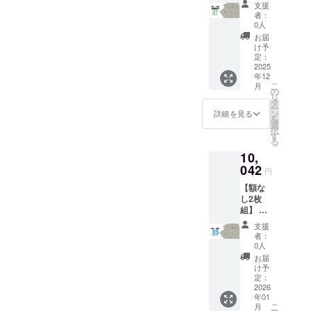
ス
・生
です ※
マト運
支援
様限
ター」
産：日
送料込
者：
輸80サ
定！ 一
x 2 ・
本 ハー
0人
の価格
イズに
般販売
ハード
ドケー
です ※
お届
て1,200
予定価
ケース
ス仕様
け予
沖縄離
円程の
格
x 1 ポス
定：
・サイ
島へは
中継料
￥7,700
2025
ター仕
ズ：直
別途中
追加が
年12
(税込) x
様 ・サ
径
継料が
別途必
こ
月
2=￥15,
イズ：
の
80mmx
必要で
要とな
リ
400(税
B2(515
タ
長さ
す(注文
ります)
ー
込)のと
x728m
ン
580mm
詳細を見る
確認後
※ご注文
を
ころ、
m) ・用
選
・生
に料金
状況、
択
→
紙：印
す
産：日
をご案
使用部
る
37%OF
刷用特
本 ※ 専
内しま
材の供
10,
F￥9,70
殊紙
用ハー
す-額な
給状
0(税込)
042
195gs
ドケー
しの場
円
況、製
内容 ・
m ・印
ス1個に
合：ヤ
造工程
【額な
動物病
刷：オ
2枚のポ
マト運
上の都
し2枚
院の
フセッ
スター
輸80サ
合等に
組】 一
「犬ポ
ト印刷
を入れ
イズに
より出
般販売
ス
・生
てお届
て1,200
支援
荷時期
予定価
ター」
産：日
けいた
者：
円程の
が遅れ
格
x 2 ・
本 ハー
0人
します
中継料
る場合
￥7,700
ハード
ドケー
※額は付
お届
追加が
があり
(税込) x
ケース
ス仕様
け予
属いた
別途必
ます
2=￥15,
x 1 ポス
定：
・サイ
しませ
要とな
400(税
2026
ター仕
ズ：直
ん ※国
ります)
年01
込)のと
様 ・サ
径
内配送
※ご注文
こ
月
ころ、
イズ：