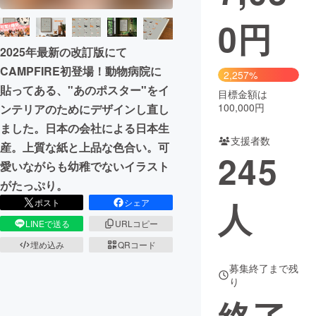
0
円
まちづくり・地域活性化
2025年最新の改訂版にて
CAMPFIRE初登場！動物病院に
CAMPFIRE for Social Good
CAMPFIRE Creation
2,257%
貼ってある、"あのポスター"をイ
CAMPFIREふるさと納税
machi-ya
コミュニティ
目標金額は
100,000円
ンテリアのためにデザインし直し
ました。日本の会社による日本生
支援者数
産。上質な紙と上品な色合い。可
245
愛いながらも幼稚でないイラスト
がたっぷり。
人
ポスト
シェア
LINEで送る
URLコピー
埋め込み
QRコード
募集終了まで残
り