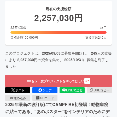
現在の支援総額
2,257,030
円
終了
2,257
%達成
目標金額
100,000
円
支援者数
245
人
このプロジェクトは、
2025/09/03
に募集を開始し、
245
人の支援
により
2,257,030
円の資金を集め、
2025/10/31
に募集を終了し
ました
もう一度プロジェクトをやってほしい
57
ポスト
シェア
LINEで送る
URLコピー
埋め込み
QRコード
2025年最新の改訂版にてCAMPFIRE初登場！動物病院
に貼ってある、"あのポスター"をインテリアのためにデ