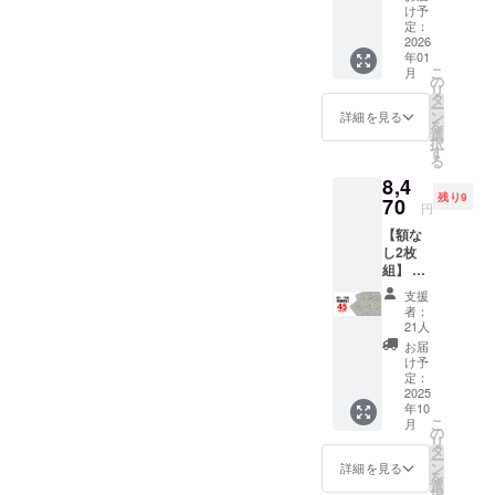
とこ
イズ：
け予
が主催して
ろ、 →
B2(515
定：
います。彼
20%OF
2026
x728m
年01
F￥6,16
m) ・用
ら自身が自
こ
月
0(税込)
紙：印
の
宅に飾りた
リ
内容 ・
刷用特
タ
ー
動物病
いポスター
殊紙
ン
詳細を見る
を
院の
195gs
選
を発注した
択
「犬ポ
m ・印
す
る
のがきっか
ス
刷：オ
8,4
ター」
フセッ
けで始動し
残り9
・ハー
70
ト印刷
円
たプロジェ
ドケー
・生
【額な
クトが7e8デ
ス x 1
産：日
し2枚
ポス
本 ハー
ザインで
組】 先
ター仕
ドケー
す。全ての
着30名
様 ・サ
ス仕様
支援
様限
イズ：
作品は、7e8
・サイ
者：
定！ 一
B2(515
ズ：直
21人
デザイン
般販売
x728m
径
お届
チームにて
予定価
m) ・用
80mmx
け予
格
紙：印
定：
長さ
企画、デザ
￥7,700
2025
刷用特
580mm
イン、制作
年10
(税込) x
殊紙
・生
こ
月
2=￥15,
を行った日
195gs
の
産：日
リ
400(税
m ・印
タ
本 ※額
本製造のオ
ー
込)のと
刷：オ
ン
は付属
詳細を見る
を
リジナル作
ころ、
フセッ
選
いたし
択