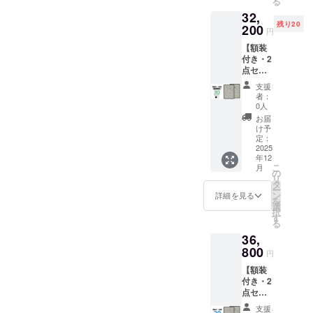
る
ころ、
ポス
フィル
属いた
て1,200
荷時期
32,
→
ター」
ム ・質
しませ
円程の
が遅れ
残り20
35%OF
200
x 2 ・額
量：約
ん ※国
円
中継料
る場合
F￥29,9
装 x
900g ・
内配送
追加が
があり
【額装
00(税
2（黒2
生産：
のみと
別途必
ます
付き・2
込) 額装
点 or 白
日本 ※
なりま
要とな
点セッ
は
2点）
額装し
す ※お
ります)
ト】 先
「黒」
ポス
てお届
届け日
支援
※ご注文
着20名
か
ター仕
けいた
者：
は「お
状況、
様限
「白」
様 ・サ
0人
します
届け予
使用部
定！ 一
を選べ
イズ：
※ ポス
お届
定」月
材の供
般販売
ます
B2(515
け予
ターを
の月末
給状
予定価
（セッ
定：
x728m
丸めて
です ※
況、製
格
2025
トの2点
m) ・用
収納す
送料込
造工程
年12
￥23,00
は同じ
紙：印
るハー
の価格
上の都
こ
月
0(税込)
色にな
の
刷用特
ドケー
です ※
合等に
リ
x
りま
タ
殊紙
スは付
沖縄離
より出
ー
2=￥46,
す） 内
ン
195gs
詳細を見る
属いた
島へは
荷時期
を
000(税
容 ・動
選
m ・印
しませ
別途中
が遅れ
択
込)のと
物病院
す
刷：オ
ん ※国
継料が
る場合
る
ころ、
の「犬
フセッ
内配送
必要で
があり
36,
→
ポス
ト印刷
のみと
す(注文
ます
30%OF
800
ター」
・生
なりま
円
確認後
F￥32,2
x 2 ・額
産：日
す ※お
に料金
【額装
00(税
装（黒2
本 額仕
届け日
をご案
付き・2
込) 額装
点 or 白
様 ・寸
は「お
内しま
点セッ
は
2点）
法：735
届け予
す-額な
ト】 一
「黒」
ポス
x 19 x
定」月
支援
しの場