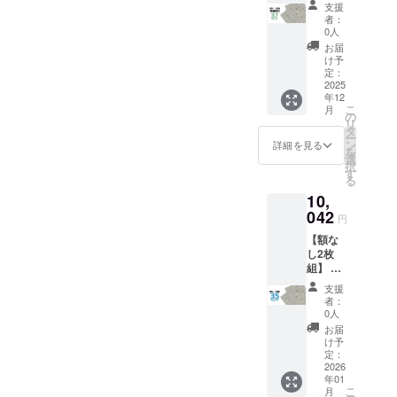
ス
・生
です ※
マト運
支援
様限
ター」
産：日
送料込
者：
輸80サ
定！ 一
x 2 ・
本 ハー
0人
の価格
イズに
般販売
ハード
ドケー
です ※
お届
て1,200
予定価
ケース
ス仕様
け予
沖縄離
円程の
格
x 1 ポス
定：
・サイ
島へは
中継料
￥7,700
2025
ター仕
ズ：直
別途中
追加が
年12
(税込) x
様 ・サ
径
継料が
別途必
こ
月
2=￥15,
イズ：
の
80mmx
必要で
要とな
リ
400(税
B2(515
タ
長さ
す(注文
ります)
ー
込)のと
x728m
ン
580mm
詳細を見る
確認後
※ご注文
を
ころ、
m) ・用
選
・生
に料金
状況、
択
→
紙：印
す
産：日
をご案
使用部
る
37%OF
刷用特
本 ※ 専
内しま
材の供
10,
F￥9,70
殊紙
用ハー
す-額な
給状
0(税込)
042
195gs
ドケー
しの場
円
況、製
内容 ・
m ・印
ス1個に
合：ヤ
造工程
【額な
動物病
刷：オ
2枚のポ
マト運
上の都
し2枚
院の
フセッ
スター
輸80サ
合等に
組】 一
「犬ポ
ト印刷
を入れ
イズに
より出
般販売
ス
・生
てお届
て1,200
支援
荷時期
予定価
ター」
産：日
けいた
者：
円程の
が遅れ
格
x 2 ・
本 ハー
0人
します
中継料
る場合
￥7,700
ハード
ドケー
※額は付
お届
追加が
があり
(税込) x
ケース
ス仕様
け予
属いた
別途必
ます
2=￥15,
x 1 ポス
定：
・サイ
しませ
要とな
400(税
2026
ター仕
ズ：直
ん ※国
ります)
年01
込)のと
様 ・サ
径
内配送
※ご注文
こ
月
ころ、
イズ：