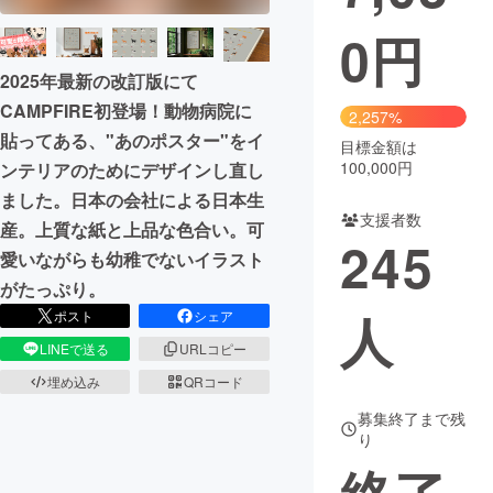
0
円
まちづくり・地域活性化
2025年最新の改訂版にて
CAMPFIRE初登場！動物病院に
CAMPFIRE for Social Good
CAMPFIRE Creation
2,257%
貼ってある、"あのポスター"をイ
CAMPFIREふるさと納税
machi-ya
コミュニティ
目標金額は
100,000円
ンテリアのためにデザインし直し
ました。日本の会社による日本生
支援者数
産。上質な紙と上品な色合い。可
245
愛いながらも幼稚でないイラスト
がたっぷり。
人
ポスト
シェア
LINEで送る
URLコピー
埋め込み
QRコード
募集終了まで残
り