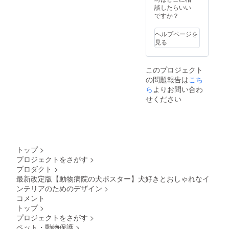
額装し
届け予
談したらいい
る場合
てお届
定」月
ですか？
があり
けいた
の月末
ます
します
です ※
ヘルプページを
※ ポス
送料込
見る
ターを
の価格
丸めて
です ※
収納す
沖縄離
このプロジェクト
るハー
島へは
の問題報告は
ドケー
こち
別途中
スは付
継料が
ら
よりお問い合わ
属いた
必要で
せください
しませ
す(注文
ん ※国
確認後
内配送
に料金
のみと
をご案
なりま
内しま
す ※お
す-額な
トップ
>
届け日
しの場
プロジェクトをさがす
>
は「お
合：ヤ
プロダクト
>
届け予
マト運
定」月
最新改定版【動物病院の犬ポスター】犬好きとおしゃれなイ
輸160サ
の月末
イズに
ンテリアのためのデザイン
>
です ※
て2,200
コメント
送料込
円程の
トップ
>
の価格
中継料
プロジェクトをさがす
>
です ※
追加が
沖縄離
ペット・動物保護
>
別途必