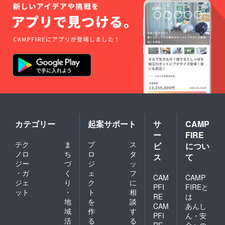
造工程
上の都
合等に
より出
荷時期
が遅れ
る場合
があり
ます
カテゴリー
起案サポート
サ
CAMP
ー
FIRE
テク
ま
プ
ス
ビ
につい
ノロ
ち
ロ
タ
ス
て
ジー
づ
ジ
ッ
・ガ
く
ェ
フ
CAM
CAMP
ジェ
り
ク
に
PFI
FIREと
ット
・
ト
相
RE
は
地
を
談
CAM
あんし
域
作
す
PFI
ん・安
活
る
る