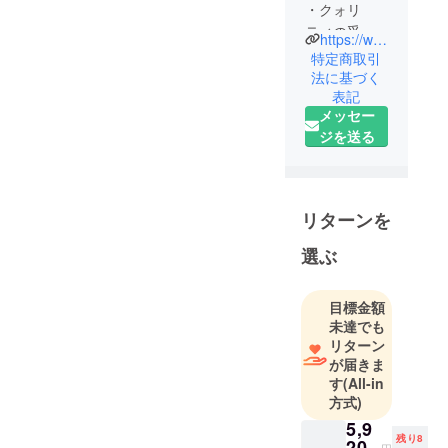
・クォリ
ティの妥協
https://www.7e8design.com
をしないこ
特定商取引
と。我々は
法に基づく
表記
作品の信頼
メッセー
性を重視し
ジを送る
ます。
・カジュア
ルであるこ
と。格式ば
リターンを
らず、くつ
ろいでいら
選ぶ
れること。
できれば笑
目標金額
顔で。
未達でも
・シンプル
リターン
で知的であ
が届きま
す
(All-in
ること。心
方式)
を高揚させ
5,9
たり、癒し
残り8
20
円