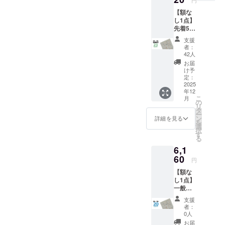
たりできる
音楽のよう
【額な
し1点】
に、我々の
先着50
作品が毎日
名様限
支援
定！ 一
の生活の糧
者：
般販売
42人
となれるこ
予定価
お届
とを意識し
格
け予
￥7,700
定：
てデザイン
(税込)の
2025
していま
年12
とこ
こ
月
す。
ろ、 →
の
リ
23%OF
タ
ー
F￥5,92
ン
詳細を見る
7e8デザイン
を
0(税込)
選
択
内容 ・
は、マン
す
る
動物病
ションなど
6,1
院の
のショウ
「犬ポ
60
円
ス
ルームのイ
【額な
ター」
ンテリアデ
し1点】
・ハー
一般販
ザイナー
ドケー
売予定
ス x 1
や、グラ
支援
価格
ポス
者：
フィックデ
￥7,700
ター仕
0人
(税込)の
様 ・サ
ザイナー達
お届