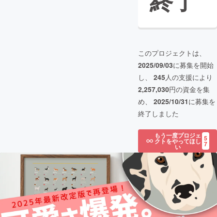
終了
このプロジェクトは、
2025/09/03
に募集を開始
し、
245
人の支援により
2,257,030
円の資金を集
め、
2025/10/31
に募集を
終了しました
もう一度プロジェ
5
クトをやってほし
7
い