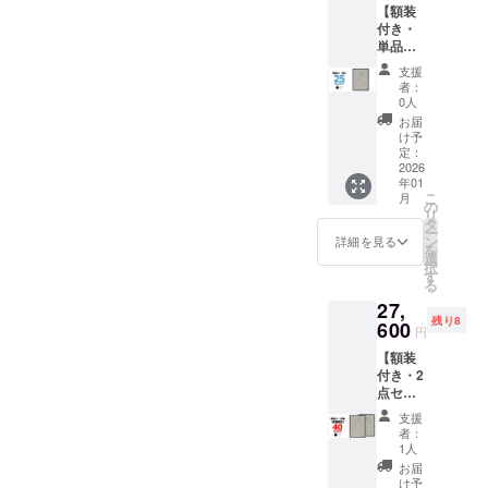
です ※
て1,200
【額装
「白」
・生
2枚のポ
送料込
円程の
付き・
を選べ
産：日
スター
の価格
中継料
単品】
ます 内
本 ハー
を入れ
です ※
追加が
一般販
容 ・動
ドケー
てお届
沖縄離
支援
別途必
売予定
物病院
ス仕様
けいた
者：
島へは
要とな
価格
の「犬
・サイ
0人
します
別途中
ります)
￥23,00
ポス
ズ：直
※額は付
お届
継料が
※ご注文
0(税込)
ター」
径
け予
属いた
必要で
状況、
のとこ
x 1 ・額
定：
80mmx
しませ
す(注文
使用部
ろ、 →
2026
装（黒
長さ
ん ※国
確認後
材の供
年01
25%OF
or 白）
580mm
内配送
に料金
給状
こ
月
F￥17,2
x 1 ポス
の
・生
のみと
をご案
況、製
リ
50(税
ター仕
タ
産：日
なりま
内しま
造工程
ー
込) 額装
様 ・サ
ン
本 ※ 専
詳細を見る
す ※お
す-額な
上の都
を
は
イズ：
選
用ハー
届け日
しの場
合等に
択
「黒」
B2(515
す
ドケー
は「お
合：ヤ
より出
る
か
x728m
ス1個に
届け予
マト運
荷時期
27,
「白」
m) ・用
2枚のポ
定」月
輸80サ
が遅れ
残り8
を選べ
600
紙：印
スター
の月末
円
イズに
る場合
ます 内
刷用特
を入れ
です ※
て1,200
があり
【額装
容 ・動
殊紙
てお届
送料込
円程の
ます
付き・2
物病院
195gs
けいた
の価格
中継料
点セッ
の「犬
m ・印
します
です ※
追加が
ト】 先
ポス
刷：オ
※額は付
沖縄離
支援
別途必
着9名様
ター」
フセッ
属いた
者：
島へは
要とな
限定！
x 1 ・額
ト印刷
1人
しませ
別途中
ります)
一般販
装（黒
・生
ん ※国
お届
継料が
※ご注文
売予定
or 白）
産：日
け予
内配送
必要で