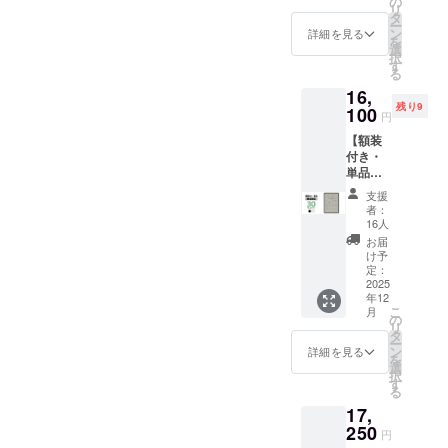
の
80mmx
のみと
状況、
リ
→
B2(515
タ
長さ
なりま
使用部
ー
35%OF
x728m
ン
580mm
詳細を見る
す ※お
材の供
を
F￥10,0
m) ・用
選
・生
届け日
給状
択
42(税
紙：印
す
産：日
は「お
況、製
る
込) 内容
刷用特
本 ※ 専
届け予
造工程
16,
・動物
殊紙
用ハー
定」月
上の都
残り9
病院の
100
195gs
ドケー
の月末
円
合等に
「犬ポ
m ・印
ス1個に
です ※
より出
【額装
ス
刷：オ
2枚のポ
送料込
荷時期
付き・
ター」
フセッ
スター
の価格
が遅れ
単品】
x 2 ・
ト印刷
を入れ
です ※
る場合
先着25
ハード
・生
てお届
沖縄離
支援
があり
名様限
ケース
産：日
けいた
者：
島へは
ます
定！ 一
x 1 ポス
本 ハー
16人
します
別途中
般販売
ター仕
ドケー
※額は付
お届
継料が
予定価
様 ・サ
ス仕様
け予
属いた
必要で
格
イズ：
定：
・サイ
しませ
す(注文
￥23,00
2025
B2(515
ズ：直
ん ※国
確認後
年12
0(税込)
x728m
径
内配送
に料金
こ
月
のとこ
m) ・用
の
80mmx
のみと
をご案
リ
ろ、 →
紙：印
タ
長さ
なりま
内しま
ー
30%OF
刷用特
ン
580mm
詳細を見る
す ※お
す-額な
を
F￥16,1
殊紙
選
・生
届け日
しの場
択
00(税
195gs
す
産：日
は「お
合：ヤ
る
込) 額装
m ・印
本 ※ 専
届け予
マト運
17,
は
刷：オ
用ハー
定」月
輸80サ
「黒」
250
フセッ
ドケー
の月末
円
イズに
か
ト印刷
ス1個に