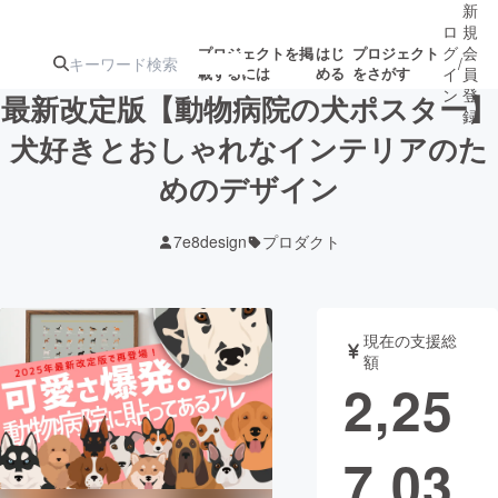
新
ロ
規
グ
会
プロジェクトを掲
はじ
プロジェクト
/
載するには
める
をさがす
イ
員
ン
登
最新改定版【動物病院の犬ポスター】
録
犬好きとおしゃれなインテリアのた
めのデザイン
人気のプロ
注目のリ
注目の新着プロ
募集終了が近いプ
もうすぐ公開
ジェクト
ターン
ジェクト
ロジェクト
されます
7e8design
プロダクト
アート・写真
音楽
現在の支援総
テクノロジー・ガジェット
ゲーム・サ
額
2,25
映像・映画
書籍・雑誌
7,03
ビジネス・起業
チャレンジ