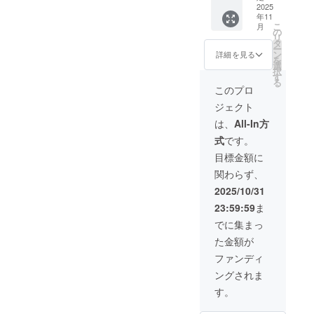
内配送
必要で
状況、
￥23,00
2025
装（黒
580mm
です ※
のみと
す(注文
使用部
年11
0(税込)
or 白）
・生
沖縄離
なりま
確認後
こ
材の供
月
のとこ
x 1 ポス
の
産：日
島へは
す ※お
に料金
リ
給状
ろ、 →
ター仕
タ
本 ※額
別途中
届け日
をご案
ー
況、製
33%OF
様 ・サ
ン
は付属
詳細を見る
継料が
は「お
内しま
を
造工程
F￥15,4
イズ：
選
いたし
必要で
届け予
す-額な
択
上の都
10(税
B2(515
す
ません
す(注文
定」月
しの場
る
合等に
込) 額装
x728m
※国内配
このプロ
確認後
の月末
合：ヤ
より出
は
m) ・用
送のみ
に料金
です ※
マト運
荷時期
ジェクト
「黒」
紙：印
となり
をご案
送料込
輸180サ
が遅れ
か
刷用特
ます ※
は、
All-In方
内しま
の価格
イズに
る場合
「白」
殊紙
お届け
す-額な
です ※
て3,000
があり
式
です。
を選べ
195gs
日は
しの場
沖縄離
円程の
ます
ます 内
m ・印
「お届
目標金額に
合：ヤ
島へは
中継料
容 ・動
刷：オ
け予
マト運
別途中
追加が
関わらず、
物病院
フセッ
定」月
輸80サ
継料が
別途必
の「犬
ト印刷
の月末
2025/10/31
イズに
必要で
要とな
ポス
・生
です ※
て1,200
す(注文
ります)
23:59:59
ま
ター」
産：日
送料込
円程の
確認後
※ご注文
x 1 ・額
本 額仕
の価格
でに集まっ
中継料
に料金
状況、
装（黒
様 ・寸
です ※
追加が
をご案
使用部
た金額が
or 白）
法：735
沖縄離
別途必
内しま
材の供
x 1 ポス
x 19 x
島へは
ファンディ
要とな
す-額な
給状
ター仕
529mm
別途中
ります)
しの場
況、製
ングされま
様 ・サ
・額
継料が
※ご注文
合：ヤ
造工程
イズ：
色：白
必要で
す。
状況、
マト運
上の都
B2(515
or 黒 ・
す(注文
使用部
輸180サ
合等に
x728m
材質：
確認後
材の供