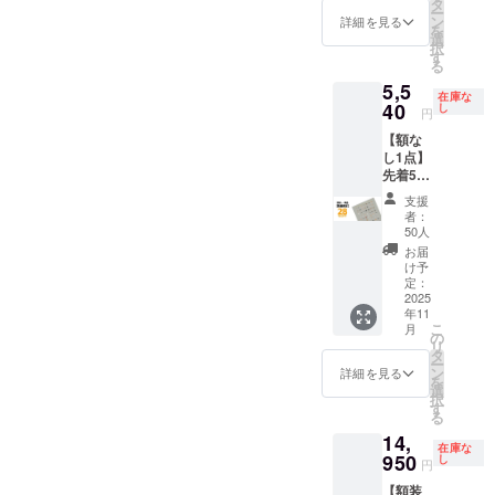
物病院
タ
殊紙
ム ・質
のみと
※ご注文
ー
F￥5,39
の「犬
ン
195gs
詳細を見る
量：約
なりま
状況、
を
0(税込)
ポス
選
m ・印
900g ・
す ※お
使用部
択
内容 ・
ター」
す
刷：オ
生産：
届け日
材の供
る
動物病
x 2 ・額
フセッ
日本 ※
は「お
給状
5,5
院の
装（黒2
ト印刷
額装し
届け予
在庫な
況、製
「犬ポ
40
点 or 白
し
・生
てお届
円
定」月
造工程
ス
2点）
産：日
けいた
の月末
上の都
【額な
ター」
ポス
本 額仕
します
です ※
合等に
し1点】
・ハー
ター仕
様 ・寸
※ ポス
送料込
より出
先着50
ドケー
様 ・サ
法：735
ターを
の価格
荷時期
名様限
ス x 1
イズ：
x 19 x
丸めて
支援
です ※
が遅れ
定！ 一
ポス
B2(515
529mm
者：
収納す
沖縄離
る場合
般販売
ター仕
x728m
50人
・額
るハー
島へは
があり
予定価
様 ・サ
m) ・用
色：白
お届
ドケー
別途中
ます
格
イズ：
紙：印
け予
or 黒 ・
スは付
継料が
￥7,700
B2(515
定：
刷用特
材質：
属いた
必要で
(税込)の
2025
x728m
殊紙
アルミ
しませ
す(注文
年11
とこ
m) ・用
195gs
＋ PET
ん ※国
確認後
こ
月
ろ、 →
紙：印
の
m ・印
フィル
内配送
に料金
リ
28%OF
刷用特
タ
刷：オ
ム ・質
のみと
をご案
ー
F￥5,54
殊紙
ン
フセッ
詳細を見る
量：約
なりま
内しま
を
0(税込)
195gs
選
ト印刷
900g ・
す ※お
す-額な
択
内容 ・
m ・印
す
・生
生産：
届け日
しの場
る
動物病
刷：オ
産：日
日本 ※
は「お
合：ヤ
14,
院の
フセッ
本 額仕
額装し
届け予
在庫な
マト運
「犬ポ
950
ト印刷
し
様 ・寸
てお届
円
定」月
輸180サ
ス
・生
法：735
けいた
の月末
イズに
【額装
ター」
産：日