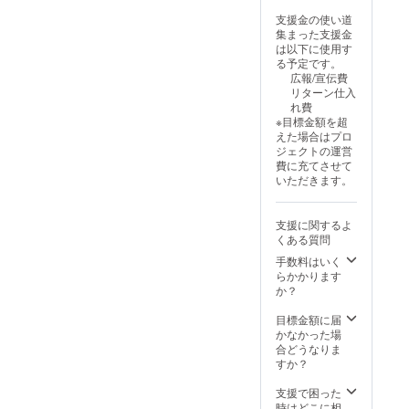
イズに
より出
m) ・用
アルミ
に料金
給状
て3,000
荷時期
支援金の使い道
紙：印
＋ PET
をご案
況、製
円程の
が遅れ
集まった支援金
刷用特
フィル
内しま
造工程
中継料
る場合
は以下に使用す
殊紙
ム ・質
す-額な
上の都
追加が
があり
る予定です。
195gs
量：約
しの場
合等に
別途必
ます
広報/宣伝費
m ・印
900g ・
合：ヤ
より出
要とな
リターン仕入
刷：オ
生産：
マト運
荷時期
ります)
れ費
フセッ
日本 ※
輸80サ
が遅れ
※ご注文
※目標金額を超
ト印刷
額装し
イズに
る場合
状況、
えた場合はプロ
・生
てお届
て1,200
があり
使用部
ジェクトの運営
産：日
けいた
円程の
ます
材の供
費に充てさせて
本 額仕
します
中継料
給状
いただきます。
様 ・寸
※ ポス
追加が
況、製
法：735
ターを
別途必
造工程
x 19 x
丸めて
要とな
上の都
支援に関するよ
529mm
収納す
ります)
合等に
くある質問
・額
るハー
※ご注文
より出
色：白
ドケー
手数料はいく
状況、
荷時期
or 黒 ・
スは付
らかかります
使用部
が遅れ
材質：
属いた
か？
材の供
る場合
アルミ
しませ
給状
があり
＋ PET
ん ※国
目標金額に届
況、製
ます
フィル
内配送
かなかった場
造工程
ム ・質
のみと
合どうなりま
上の都
量：約
なりま
すか？
合等に
900g ・
す ※お
より出
生産：
届け日
支援で困った
荷時期
日本 ※
は「お
時はどこに相
が遅れ