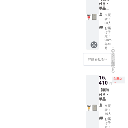
x 19 x
します
です ※
て3,000
付き・
・ハー
本 ハー
529mm
※ ポス
送料込
円程の
単品】
ドケー
ドケー
・額
ターを
の価格
中継料
先着25
ス x 1
ス仕様
色：白
丸めて
支援
です ※
追加が
名様限
ポス
・サイ
or 黒 ・
者：
収納す
沖縄離
別途必
定！ 一
ター仕
ズ：直
25人
材質：
るハー
島へは
要とな
般販売
様 ・サ
径
アルミ
お届
ドケー
別途中
ります)
予定価
イズ：
80mmx
け予
＋ PET
スは付
継料が
※ご注文
格
B2(515
定：
長さ
フィル
属いた
必要で
状況、
￥23,00
2025
x728m
580mm
ム ・質
しませ
す(注文
使用部
年10
0(税込)
m) ・用
・生
量：約
ん ※国
確認後
こ
材の供
月
のとこ
紙：印
の
産：日
900g ・
内配送
に料金
リ
給状
ろ、 →
刷用特
タ
本 ※額
生産：
のみと
をご案
ー
況、製
35%OF
殊紙
ン
は付属
詳細を見る
日本 ※
なりま
内しま
を
造工程
F￥14,9
195gs
選
いたし
額装し
す ※お
す-額な
択
上の都
50(税
m ・印
す
ません
てお届
届け日
しの場
る
合等に
込) 額装
刷：オ
※国内配
けいた
は「お
合：ヤ
より出
15,
は
フセッ
送のみ
します
届け予
在庫な
マト運
荷時期
「黒」
410
ト印刷
し
となり
※ ポス
円
定」月
輸180サ
が遅れ
か
・生
ます ※
ターを
の月末
イズに
る場合
【額装
「白」
産：日
お届け
丸めて
です ※
て3,000
があり
付き・
を選べ
本 ハー
日は
収納す
送料込
円程の
ます
単品】
ます 内
ドケー
「お届
るハー
の価格
中継料
先着40
容 ・動
ス仕様
け予
ドケー
支援
です ※
追加が
名様限
物病院
・サイ
定」月
者：
スは付
沖縄離
別途必
定！ 一
の「犬
ズ：直
40人
の月末
属いた
島へは
要とな
般販売
ポス
径
です ※
お届
しませ
別途中
ります)
予定価
ター」
80mmx
け予
送料込
ん ※国
継料が
※ご注文
格
x 1 ・額
定：
長さ
の価格