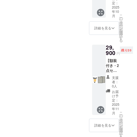
状況、
価格
x 1 ポス
定：
本 額仕
のみと
す(注文
使用部
￥23,00
2025
ター仕
様 ・寸
なりま
確認後
材の供
年10
0(税込)
様 ・サ
法：735
す ※お
に料金
給状
こ
月
x
イズ：
の
x 19 x
届け日
をご案
況、製
リ
2=￥46,
B2(515
タ
529mm
は「お
内しま
造工程
ー
000(税
x728m
ン
・額
詳細を見る
届け予
す-額な
上の都
を
込)のと
m) ・用
選
色：白
定」月
しの場
合等に
択
ころ、
紙：印
す
or 黒 ・
の月末
合：ヤ
より出
る
→
刷用特
材質：
です ※
マト運
荷時期
29,
40%OF
殊紙
アルミ
送料込
輸80サ
が遅れ
残り20
F￥27,6
900
195gs
＋ PET
の価格
円
イズに
る場合
00(税
m ・印
フィル
です ※
て1,200
があり
【額装
込) 額装
刷：オ
ム ・質
沖縄離
円程の
ます
付き・2
は
フセッ
量：約
島へは
中継料
点セッ
「黒」
ト印刷
900g ・
別途中
追加が
ト】 先
か
・生
生産：
継料が
支援
別途必
着20名
「白」
産：日
日本 ※
者：
必要で
要とな
様限
を選べ
本 額仕
0人
額装し
す(注文
ります)
定！ 一
ます
様 ・寸
てお届
お届
確認後
※ご注文
般販売
（セッ
法：735
け予
けいた
に料金
状況、
予定価
トの2点
定：
x 19 x
します
をご案
使用部
格
2025
は同じ
529mm
※ ポス
内しま
材の供
年11
￥23,00
色にな
・額
ターを
す-額な
給状
こ
月
0(税込)
りま
の
色：白
丸めて
しの場
況、製
リ
x
す） 内
タ
or 黒 ・
収納す
合：ヤ
造工程
ー
2=￥46,
容 ・動
ン
材質：
詳細を見る
るハー
マト運
上の都
を
000(税
物病院
選
アルミ
ドケー
輸80サ
合等に
択
込)のと
の「犬
す
＋ PET
スは付
イズに
より出