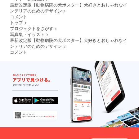
島へは
要とな
最新改定版【動物病院の犬ポスター】犬好きとおしゃれなイ
別途中
ります)
ンテリアのためのデザイン
>
継料が
※ご注文
コメント
必要で
状況、
トップ
>
す(注文
使用部
プロジェクトをさがす
>
確認後
材の供
に料金
給状
写真集・イラスト
>
をご案
況、製
最新改定版【動物病院の犬ポスター】犬好きとおしゃれなイ
内しま
造工程
ンテリアのためのデザイン
>
す-額な
上の都
コメント
しの場
合等に
合：ヤ
より出
マト運
荷時期
輸160サ
が遅れ
イズに
る場合
て2,200
があり
円程の
ます
中継料
追加が
別途必
要とな
ります)
※ご注文
状況、
使用部
材の供
給状
況、製