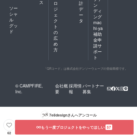
ス
ロ
計
ン
ソー
ジ
デ
ディ
シャ
ェ
ー
ング
ル
ク
タ
mac
グッ
ト
hi-ya
ド
の
補助
広
金申
め
請サ
方
ポー
ト
「QRコード」は株式会社デンソーウェーブの登録商標です。
© CAMPFIRE,
会社概
採用情
パートナー
Inc.
要
報
募集
7e8design
さんへアンコール
もう一度プロジェクトをやってほしい
57
62