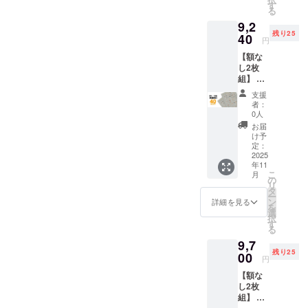
→
ト印刷
品です。
す
ません
る
45%OF
・生
※国内配
9,2
F￥8,47
産：日
送のみ
残り25
0(税込)
40
本 ハー
となり
円
内容 ・
ドケー
ます ※
【額な
動物病
ス仕様
お届け
し2枚
院の
・サイ
日は
組】 先
「犬ポ
ズ：直
「お届
着25名
ス
径
け予
支援
様限
ター」
80mmx
定」月
者：
定！ 一
x 2 ・
長さ
0人
の月末
般販売
ハード
580mm
です ※
お届
予定価
ケース
・生
け予
送料込
格
x 1 ポス
定：
産：日
の価格
￥7,700
2025
ター仕
本 ※額
です ※
年11
(税込) x
様 ・サ
は付属
沖縄離
こ
月
2=￥15,
イズ：
の
いたし
島へは
リ
400(税
B2(515
タ
ません
別途中
ー
込)のと
x728m
ン
※国内配
詳細を見る
継料が
を
ころ、
m) ・用
選
送のみ
必要で
択
→
紙：印
す
となり
す(注文
る
40%OF
刷用特
ます ※
確認後
9,7
F￥9,24
殊紙
お届け
に料金
残り25
0(税込)
00
195gs
日は
をご案
円
内容 ・
m ・印
「お届
内しま
【額な
動物病
刷：オ
け予
す-額な
し2枚
院の
フセッ
定」月
しの場
組】 先
「犬ポ
ト印刷
の月末
合：ヤ
着25名