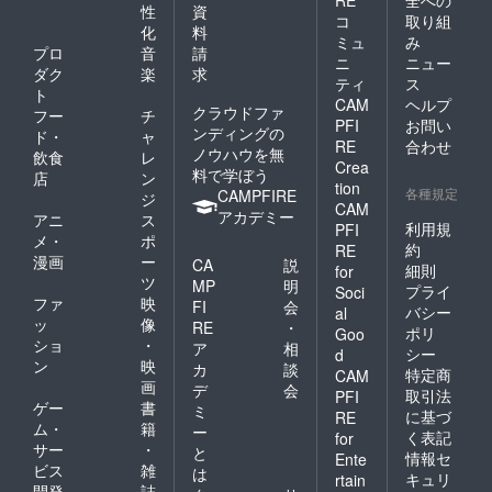
RE
全への
性
資
コ
取り組
化
料
ミュ
み
プロ
音
請
ニ
ニュー
ダク
楽
求
ティ
ス
ト
CAM
ヘルプ
クラウドファ
フー
チ
PFI
お問い
ンディングの
ド・
ャ
RE
合わせ
ノウハウを無
飲食
レ
Crea
料で学ぼう
店
ン
tion
各種規定
CAMPFIRE
ジ
CAM
アカデミー
アニ
ス
利用規
PFI
メ・
ポ
約
RE
漫画
ー
CA
説
細則
for
ツ
MP
明
プライ
Soci
ファ
映
FI
会
バシー
al
ッ
像
RE
・
ポリ
Goo
ショ
・
ア
相
シー
d
ン
映
カ
談
特定商
CAM
画
デ
会
取引法
PFI
ゲー
書
ミ
に基づ
RE
ム・
籍
ー
く表記
for
サー
・
と
情報セ
Ente
ビス
雑
は
キュリ
rtain
開発
誌