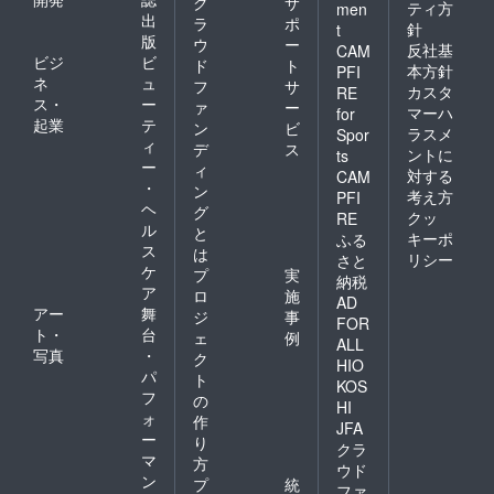
ク
サ
ティ方
men
出
ラ
ポ
針
t
版
ウ
ー
反社基
CAM
ビジ
ビ
ド
ト
本方針
PFI
ネ
ュ
フ
サ
カスタ
RE
ス・
ー
ァ
ー
マーハ
for
起業
テ
ン
ビ
ラスメ
Spor
ィ
デ
ス
ントに
ts
ー
ィ
対する
CAM
・
ン
考え方
PFI
ヘ
グ
クッ
RE
ル
と
キーポ
ふる
ス
は
リシー
さと
ケ
プ
実
納税
ア
ロ
施
AD
アー
舞
ジ
事
FOR
ト・
台
ェ
例
ALL
写真
・
ク
HIO
パ
ト
KOS
フ
の
HI
ォ
作
JFA
ー
り
クラ
マ
方
ウド
ン
プ
統
ファ