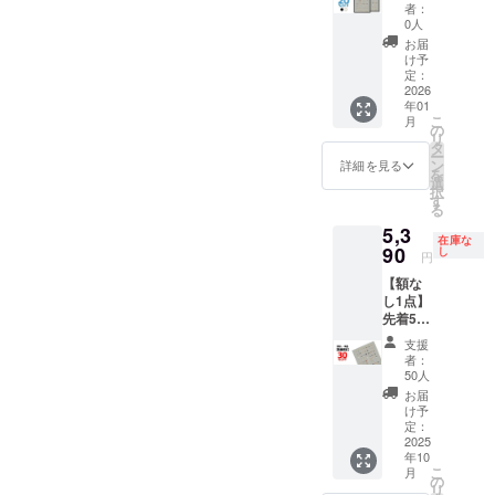
般販売
か
ター仕
529mm
者：
の月末
合：ヤ
予定価
「白」
様 ・サ
0人
・額
です ※
マト運
格
を選べ
イズ：
色：白
お届
送料込
輸160サ
￥23,00
ます
B2(515
け予
or 黒 ・
の価格
イズに
0(税込)
（セッ
定：
x728m
材質：
です ※
て2,200
x
2026
トの2点
m) ・用
アルミ
沖縄離
円程の
年01
2=￥46,
は同じ
紙：印
＋ PET
島へは
中継料
こ
月
000(税
色にな
の
刷用特
フィル
別途中
追加が
リ
込)のと
りま
タ
殊紙
ム ・質
継料が
別途必
ー
ころ、
す） 内
ン
195gs
詳細を見る
量：約
必要で
要とな
を
→
容 ・動
選
m ・印
900g ・
す(注文
ります)
択
20%OF
物病院
す
刷：オ
生産：
確認後
※ご注文
る
F￥36,8
の「犬
フセッ
日本 ※
に料金
状況、
5,3
00(税
ポス
ト印刷
額装し
をご案
在庫な
使用部
込) 額装
90
ター」
し
・生
てお届
円
内しま
材の供
は
x 2 ・額
産：日
けいた
す-額な
給状
【額な
「黒」
装（黒2
本 額仕
します
しの場
況、製
し1点】
か
点 or 白
様 ・寸
※ ポス
合：ヤ
造工程
先着50
「白」
2点）
法：735
ターを
マト運
上の都
名様限
を選べ
ポス
x 19 x
丸めて
支援
輸160サ
合等に
定！ 一
ます
ター仕
529mm
者：
収納す
イズに
より出
般販売
（セッ
様 ・サ
50人
・額
るハー
て2,200
荷時期
予定価
トの2点
イズ：
色：白
お届
ドケー
円程の
が遅れ
格
は同じ
B2(515
け予
or 黒 ・
スは付
中継料
る場合
￥7,700
色にな
定：
x728m
材質：
属いた
追加が
があり
(税込)の
2025
りま
m) ・用
アルミ
しませ
別途必
ます
年10
とこ
す） 内
紙：印
＋ PET
ん ※国
要とな
こ
月
ろ、 →
容 ・動
の
刷用特
フィル
内配送
ります)
リ
30%OF