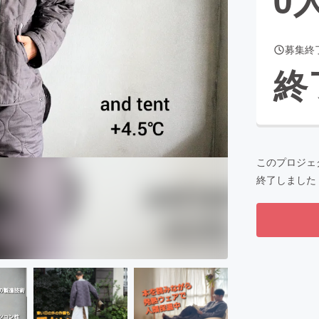
募集終
CAMPFIRE for Social Good
CAMPFIRE Creation
終
CAMPFIREふるさと納税
machi-ya
コミュニティ
このプロジェ
終了しました