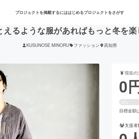
プロジェクトを掲載するには
はじめる
プロジェクトをさがす
とえるような服があればもっと冬を楽
KUSUNOSE MINORU
ファッション
高知県
注目のリターン
注目の新着プロジェクト
募集終了が近いプロジェクト
も
現在の
音楽
舞台・パフォーマンス
0
ゲーム・サービス開発
フード・飲食店
0%
書籍・雑誌出版
アニメ・漫画
目標金額は3
支援者
チャレンジ
ビューティー・ヘルスケ
0