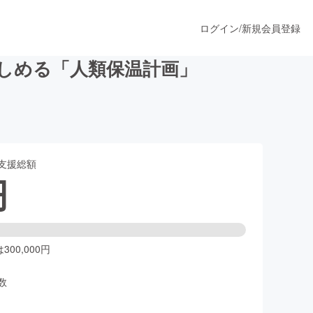
ログイン
/
新規会員登録
しめる「人類保温計画」
うすぐ公開されます
支援総額
プロダクト
円
ファッション
スポーツ
00,000円
数
ア
ソーシャルグッド
人