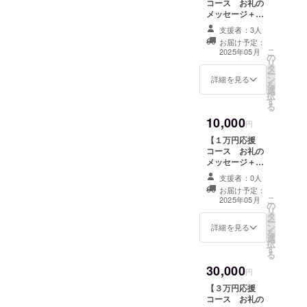
コース お礼の
メッセージ＋動
画】 支援いただ
支援者：3人
いた馬が受け入
お届け予定：
れ先での様子を
こ
2025年05月
の
撮影した動画を
リ
タ
お送りします。
ー
ン
感謝の気持ちを
詳細を見る
を
選
込めて、お礼の
択
す
メッセージをお
る
送りします。 ・
10,000
収録時間：1～5
円
分間 ・提供方
【１万円応援
法：メールに
コース お礼の
URLを記載しま
メッセージ＋ス
す。 【該当リ
テッカー】 支援
ターン】 ・支援
支援者：0人
いただいた馬が
いただいた馬が
お届け予定：
受け入れ先での
こ
受け入れ先での
2025年05月
の
様子をステッ
リ
様子を撮影した
タ
カーにしてお届
ー
動画
ン
けします。 感謝
詳細を見る
を
選
の気持ちを込め
択
す
て、お礼のメッ
る
セージをお送り
30,000
します。
円
【３万円応援
コース お礼の