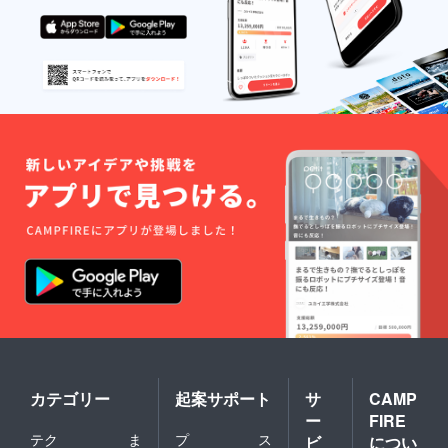
カテゴリー
起案サポート
サ
CAMP
ー
FIRE
テク
ま
プ
ス
ビ
につい