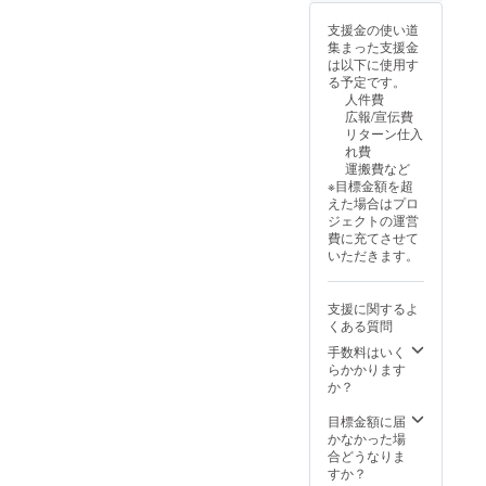
の様子を撮影し
た動画
支援金の使い道
集まった支援金
は以下に使用す
る予定です。
人件費
広報/宣伝費
リターン仕入
れ費
運搬費など
※目標金額を超
えた場合はプロ
ジェクトの運営
費に充てさせて
いただきます。
支援に関するよ
くある質問
手数料はいく
らかかります
か？
目標金額に届
かなかった場
合どうなりま
すか？