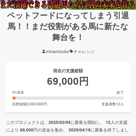
ペットフードになってしまう引退
馬！！まだ役割がある馬に新たな
舞台を！
minamiuoko
チャレンジ
現在の支援総額
69,000
円
終了
3
%達成
目標金額
2,000,000
円
支援者数
12
人
このプロジェクトは、
2025/02/04
に募集を開始し、
12
人の支援
により
69,000
円の資金を集め、
2025/04/19
に募集を終了しまし