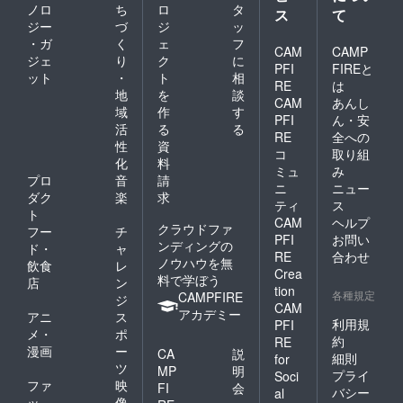
ノロ
ち
ロ
タ
ス
て
ジー
づ
ジ
ッ
・ガ
く
ェ
フ
CAM
CAMP
ジェ
り
ク
に
PFI
FIREと
ット
・
ト
相
RE
は
地
を
談
CAM
あんし
域
作
す
PFI
ん・安
活
る
る
RE
全への
性
資
コ
取り組
化
料
ミュ
み
プロ
音
請
ニ
ニュー
ダク
楽
求
ティ
ス
ト
CAM
ヘルプ
クラウドファ
フー
チ
PFI
お問い
ンディングの
ド・
ャ
RE
合わせ
ノウハウを無
飲食
レ
Crea
料で学ぼう
店
ン
tion
各種規定
CAMPFIRE
ジ
CAM
アカデミー
アニ
ス
利用規
PFI
メ・
ポ
約
RE
漫画
ー
CA
説
細則
for
ツ
MP
明
プライ
Soci
ファ
映
FI
会
バシー
al
ッ
像