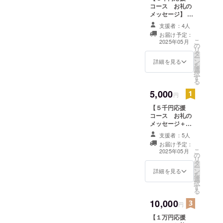
コース お礼の
メッセージ】 感
謝の気持ちを込
支援者：4人
めて、お礼の
お届け予定：
メッセージをお
こ
2025年05月
の
送りします。
リ
タ
ー
ン
詳細を見る
を
選
択
す
る
5,000
円
【５千円応援
コース お礼の
メッセージ＋写
真】 支援いただ
支援者：5人
いた馬が受け入
お届け予定：
れ先での様子を
こ
2025年05月
の
撮影した写真を
リ
タ
お送りします。
ー
ン
感謝の気持ちを
詳細を見る
を
選
込めて、お礼の
択
す
メッセージをお
る
送りします。
10,000
円
【１万円応援