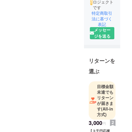
ロジェクト
です
特定商取引
法に基づく
表記
メッセー
ジを送る
リターンを
選ぶ
目標金額
未達でも
リターン
が届きま
す
(All-in
方式)
3,000
円
【３千円応援