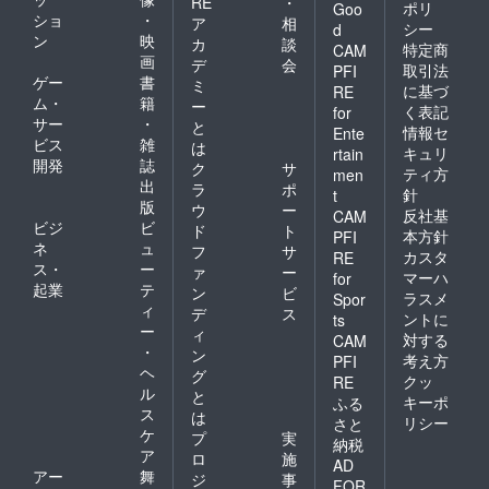
RE
・
ポリ
Goo
ショ
・
ア
相
シー
d
ン
映
カ
談
特定商
CAM
画
デ
会
取引法
PFI
ゲー
書
ミ
に基づ
RE
ム・
籍
ー
く表記
for
サー
・
と
情報セ
Ente
ビス
雑
は
キュリ
rtain
開発
誌
ク
サ
ティ方
men
出
ラ
ポ
針
t
版
ウ
ー
反社基
CAM
ビジ
ビ
ド
ト
本方針
PFI
ネ
ュ
フ
サ
カスタ
RE
ス・
ー
ァ
ー
マーハ
for
起業
テ
ン
ビ
ラスメ
Spor
ィ
デ
ス
ントに
ts
ー
ィ
対する
CAM
・
ン
考え方
PFI
ヘ
グ
クッ
RE
ル
と
キーポ
ふる
ス
は
リシー
さと
ケ
プ
実
納税
ア
ロ
施
AD
アー
舞
ジ
事
FOR