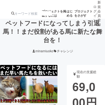
新
ロ
規
グ
会
プロジェクトを掲
はじ
プロジェクト
/
載するには
める
をさがす
イ
員
ン
登
ペットフードになってしまう引退
録
馬！！まだ役割がある馬に新たな舞
台を！
人気のプロ
注目のリ
注目の新着プロ
募集終了が近いプ
もうすぐ公開
ジェクト
ターン
ジェクト
ロジェクト
されます
minamiuoko
チャレンジ
アート・写真
音楽
現在の支援総
テクノロジー・ガジェット
ゲーム・サ
額
69,0
映像・映画
書籍・雑誌
00
円
ビジネス・起業
チャレンジ