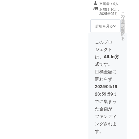
画＋写真＋ス
ます。 ・収録時
支援者：0人
テッカー】 支援
間：1～5分間 ・
お届け予定：
いただいた馬が
こ
提供方法：メー
2025年05月
の
受け入れ先での
リ
ルにURLを記載
タ
様子を撮影した
ー
します。 【該当
ン
動画をお送りし
詳細を見る
を
リターン】 ・支
選
ます。 支援いた
択
援いただいた馬
す
だいた馬が受け
る
が受け入れ先で
入れ先での様子
このプロ
の様子を撮影し
を撮影した写真
た動画
ジェクト
をお送りしま
す。 支援いただ
は、
All-In方
いた馬が受け入
式
です。
れ先での様子を
ステッカーにし
目標金額に
てお届けしま
関わらず、
す。 感謝の気持
ちを込めて、お
2025/04/19
礼のメッセージ
23:59:59
ま
をお送りしま
す。 ・収録時
でに集まっ
間：1～5分間 ・
た金額が
提供方法：メー
ルにURLを記載
ファンディ
します。 【該当
ングされま
リターン】 ・支
援いただいた馬
す。
が受け入れ先で