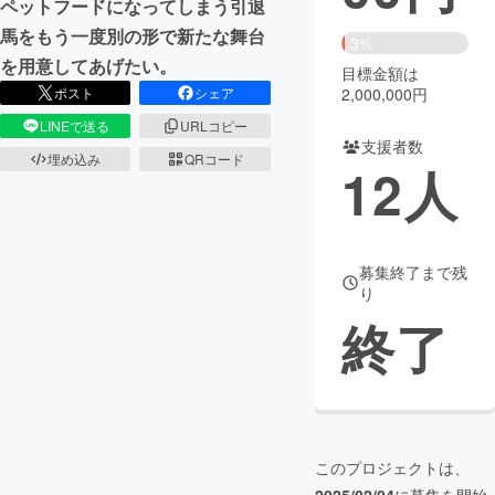
ペットフードになってしまう引退
馬をもう一度別の形で新たな舞台
まちづくり・地域活性化
3%
を用意してあげたい。
目標金額は
2,000,000円
ポスト
シェア
CAMPFIRE for Social Good
CAMPFIRE Creation
LINEで送る
URLコピー
CAMPFIREふるさと納税
machi-ya
コミュニティ
支援者数
埋め込み
QRコード
12
人
募集終了まで残
り
終了
このプロジェクトは、