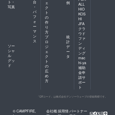
ト・
台
ェ
例
ALL
写真
・
ク
HIO
パ
ト
KOS
フ
の
HI
ォ
作
JFA
ー
り
クラ
マ
方
ウド
ン
プ
統
ファ
ス
ロ
計
ン
ソー
ジ
デ
ディ
シャ
ェ
ー
ング
ル
ク
タ
mac
グッ
ト
hi-ya
ド
の
補助
広
金申
め
請サ
方
ポー
ト
「QRコード」は株式会社デンソーウェーブの登録商標です。
© CAMPFIRE,
会社概
採用情
パートナー