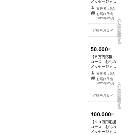
メッセージ＋動
画】 支援いただ
支援者：0人
いた馬が受け入
お届け予定：
れ先での様子を
こ
2025年05月
の
撮影した動画を
リ
タ
お送りします。
ー
ン
感謝の気持ちを
詳細を見る
を
選
込めて、お礼の
択
す
メッセージをお
る
送りします。 こ
50,000
のリターンは1万
円
円の【お礼の
【５万円応援
メッセージ＋動
コース お礼の
画】リターンと
メッセージ＋動
同じ内容になり
画】 支援いただ
ます。 ・収録時
支援者：0人
いた馬が受け入
間：1～5分間 ・
お届け予定：
れ先での様子を
こ
提供方法：メー
2025年05月
の
撮影した動画を
リ
ルにURLを記載
タ
お送りします。
ー
します。 【該当
ン
感謝の気持ちを
詳細を見る
を
リターン】 ・支
選
込めて、お礼の
択
援いただいた馬
す
メッセージをお
る
が受け入れ先で
送りします。 こ
の様子を撮影し
100,000
のリターンは1万
円
た動画
円の【お礼の
【１０万円応援
メッセージ＋動
コース お礼の
画】リターンと
メッセージ＋動
同じ内容になり