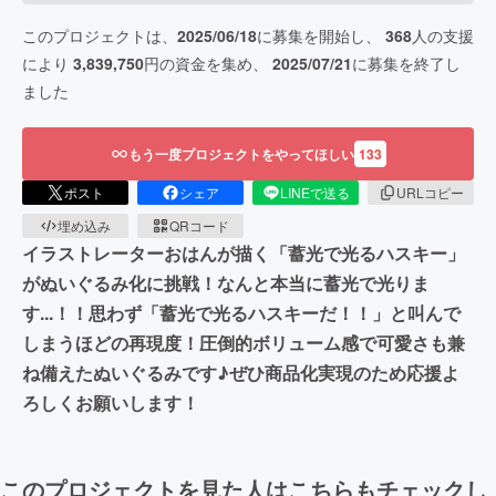
このプロジェクトは、
2025/06/18
に募集を開始し、
368
人の支援
により
3,839,750
円の資金を集め、
2025/07/21
に募集を終了し
ました
もう一度プロジェクトをやってほしい
133
ポスト
シェア
LINEで送る
URLコピー
埋め込み
QRコード
イラストレーターおはんが描く「蓄光で光るハスキー」
がぬいぐるみ化に挑戦！なんと本当に蓄光で光りま
す...！！思わず「蓄光で光るハスキーだ！！」と叫んで
しまうほどの再現度！圧倒的ボリューム感で可愛さも兼
ね備えたぬいぐるみです♪ぜひ商品化実現のため応援よ
ろしくお願いします！
このプロジェクトを見た人はこちらもチェックし