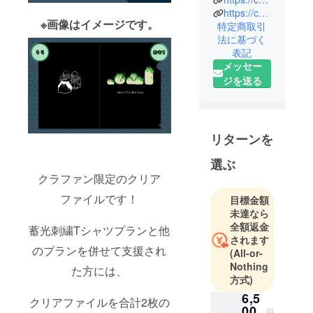
https://camp-fire.jp/inquiries
ン）」は、
※画像はイメージです。
特定商取引
株式会社
法に基づく
CAMPFIRE
表記
の商品企画
メッセー
チームで
ジを送る
す。
クラウド
ファンディ
ングでの商
リターンを
品化実現を
選ぶ
目指して、
クラファン限定のクリア
クリエイ
ファイルです！
ターとのコ
目標金額
未達なら
ラボ企画や
全額返金
自社オリジ
蓄光刺繍Tシャツプランと他
されます
ナルのアイ
のプランを併せて支援され
(All-or-
テム企画を
Nothing
た方には、
行ってま
方式)
す。
6,5
クリアファイルを合計2枚の
00
円