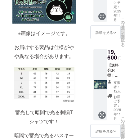
◾️ プライバ
み 1点
ます。
け予
・直筆
定：
シーポリ
色紙 1
2025
シー
年11
点 ・ぷ
こ
月
に缶 1
お問い合わ
の
リ
点 ・ス
タ
せ内容に関
ー
テッ
ン
※画像はイメージです。
詳細を見る
を
しては、プ
カー 3
選
択
種 1点
ライバシー
す
る
・マス
お届けする製品は仕様がや
ポリシーに
19,
キング
や異なる場合があります。
準じて管理
テー
600
円
プ 1点
させていた
【送料
・シャ
だきます。
分お
カシャ
得！】
カアク
蓄光で
キー 1
支援
光るハ
点 ・記
者：
スキー
念カー
12人
いっぱ
ド 1点
お届
いプラ
●色紙イ
け予
ン 送料
ラスト
定：
1,100円
2025
はイ
蓄光して暗闇で光る刺繍T
年11
分割引
メージ
こ
月
になっ
シャツです！
画像に
の
リ
ている
なりま
タ
ー
お得な
す。 ●
ン
詳細を見る
を
暗闇で蓄光で光るハスキー
プラン
必ず備
選
択