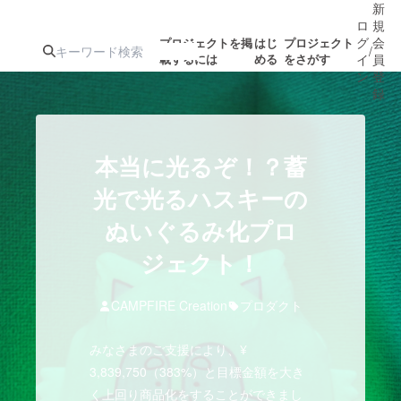
新
ロ
規
グ
会
プロジェクトを掲
はじ
プロジェクト
/
載するには
める
をさがす
イ
員
ン
登
録
人気のプロ
注目のリ
注目の新着プロ
募集終了が近いプ
もうすぐ公開
本当に光るぞ！？蓄
ジェクト
ターン
ジェクト
ロジェクト
されます
光で光るハスキーの
ぬいぐるみ化プロ
アート・写真
音楽
ジェクト！
テクノロジー・ガジェット
ゲーム・サ
CAMPFIRE Creation
プロダクト
映像・映画
書籍・雑誌
みなさまのご支援により、¥
3,839,750（383%）と目標金額を大き
ビジネス・起業
チャレンジ
く上回り商品化をすることができまし