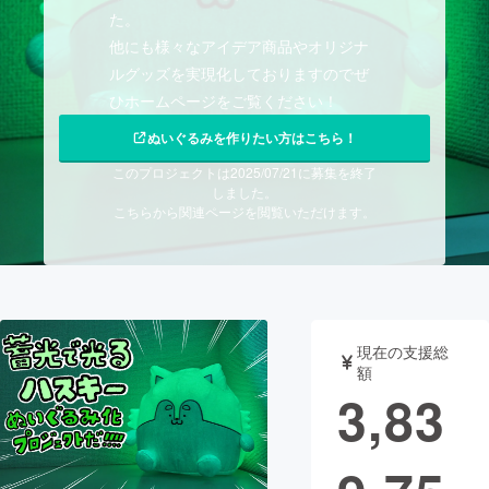
た。
まちづくり・地域活性化
他にも様々なアイデア商品やオリジナ
ルグッズを実現化しておりますのでぜ
ひホームページをご覧ください！
CAMPFIRE for Social Good
CAMPFIRE Creation
ぬいぐるみを作りたい方はこちら！
CAMPFIREふるさと納税
machi-ya
コミュニティ
このプロジェクトは2025/07/21に募集を終了
しました。
こちらから関連ページを閲覧いただけます。
現在の支援総
額
3,83