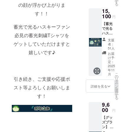
です。
考欄
す
る
の顔が浮かび上がりま
・ぬい
に、色
15,
ぐる
紙に入
す！！
み 2点
100
れる宛
円
・ぷに
名をご
【蓄光
缶 1点
記入く
蓄光で光るハスキーファン
で光る
・ス
ださ
ハス
テッ
い。 ●
必見の蓄光刺繍Tシャツを
キー
カー 3
宛名の
支援
グッズ
ゲットしていただけますと
種 1点
必要が
者：
プラ
・マス
ない場
51人
嬉しいです♪
ン】 ・
キング
合は
お届
ぬいぐ
テー
「宛名
け予
るみ 1
プ 1点
定：
不要」
点 ・ぷ
2025
・シャ
とご記
年11
に缶 1
カシャ
入くだ
こ
月
点 ・ス
カアク
の
さい。
引き続き、ご支援や応援ポ
リ
テッ
キー 1
タ
●恐縮で
ー
カー 3
点 ・記
ン
すが、
詳細を見る
スト等よろしくお願いしま
を
種 1点
念カー
選
備考欄
択
・マス
ド 1点
す！
す
記入後
る
キング
画像は
の宛名
9,6
テー
イメー
変更は
プ 1点
00
ジで
不可と
円
・シャ
す。 金
なって
【グッ
カシャ
額には
おりま
ズプラ
カアク
消費税
す。 画
ン】 ※
キー 1
（10%
像はイ
ぬいぐ