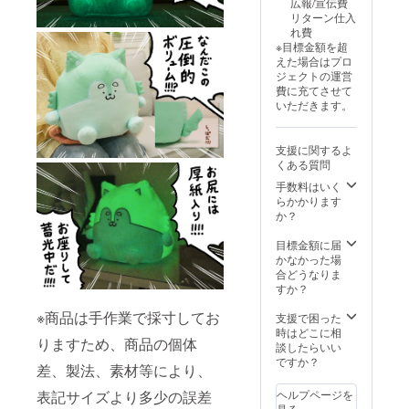
広報/宣伝費
リターン仕入
れ費
※目標金額を超
えた場合はプロ
ジェクトの運営
費に充てさせて
いただきます。
支援に関するよ
くある質問
手数料はいく
らかかります
か？
目標金額に届
かなかった場
合どうなりま
すか？
※商品は手作業で採寸してお
支援で困った
時はどこに相
りますため、商品の個体
談したらいい
ですか？
差、製法、素材等により、
表記サイズより多少の誤差
ヘルプページを
見る