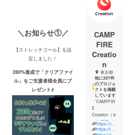
＼お知らせ①／
CAMP
FIRE
【ストレッチゴール】を設
Creatio
定しました！
n
280%達成で「クリアファイ
東京都
他に357件
ル」をご支援者様全員にプ
のプロジェ
レゼント♪
クトを掲載
しています
「CAMPFIR
E
Creation（キ
ャンプファ
https://camp-fire.jp/creation
イヤー クリ
https://twitter.com/CF_Creation
エーショ
https://camp-fire.jp/privacy