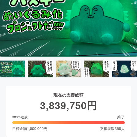
現在の支援総額
3,839,750
円
終了
383
%達成
目標金額
1,000,000
円
支援者数
368
人