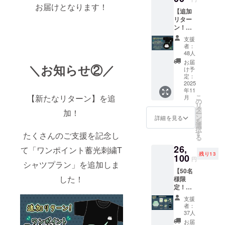
◾️営業日のご
お届けとなります！
【追加
案内
リター
ン！ワ
営業時間：
ンポイ
平日 10:00〜
支援
ント蓄
者：
18:00 (土日
光刺繍T
48人
シャツ
祝、年末年
お届
＼お知らせ②／
プラ
け予
始除く)
ン】 ・
定：
※お問い合わ
Tシャ
2025
年11
ツ
せから3営業
【新たなリターン】を追
こ
月
（サイ
の
日以内にご
リ
ズ：
タ
加！
ー
S/M/L/X
返信させて
ン
詳細を見る
を
L/XXL/X
選
いただきま
択
XXL）
す
たくさんのご支援を記念し
る
す。
画像は
26,
イメー
て「ワンポイント蓄光刺繍T
※ ご質問に
残り13
ジで
100
円
よってはお
シャツプラン」を追加しま
す。 金
【50名
応えできか
額には
した！
様限
消費税
ねる場合も
定！】
（10%
ございま
直筆色
）と送
支援
紙プラ
料990円
す。
者：
ン ・ぬ
を含ん
37人
いぐる
でおり
お届