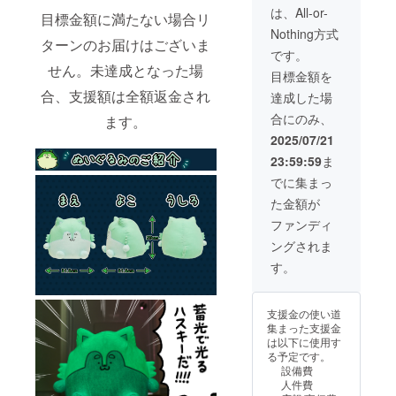
（10%
は、All-or-
目標金額に満たない場合リ
）と送
Nothing方式
料660円
ターンのお届けはございま
を含ん
です。
でおり
せん。未達成となった場
目標金額を
ます。
合、支援額は全額返金され
達成した場
合にのみ、
ます。
2025/07/21
23:59:59
ま
でに集まっ
た金額が
ファンディ
ングされま
す。
支援金の使い道
集まった支援金
は以下に使用す
る予定です。
設備費
人件費