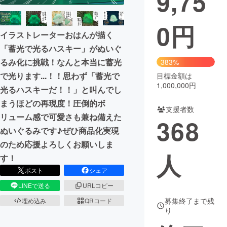
9,75
0
円
イラストレーターおはんが描く
「蓄光で光るハスキー」がぬいぐ
るみ化に挑戦！なんと本当に蓄光
383%
で光ります...！！思わず「蓄光で
目標金額は
1,000,000円
光るハスキーだ！！」と叫んでし
まうほどの再現度！圧倒的ボ
支援者数
リューム感で可愛さも兼ね備えた
368
ぬいぐるみです♪ぜひ商品化実現
のため応援よろしくお願いしま
人
す！
ポスト
シェア
LINEで送る
URLコピー
募集終了まで残
埋め込み
QRコード
り