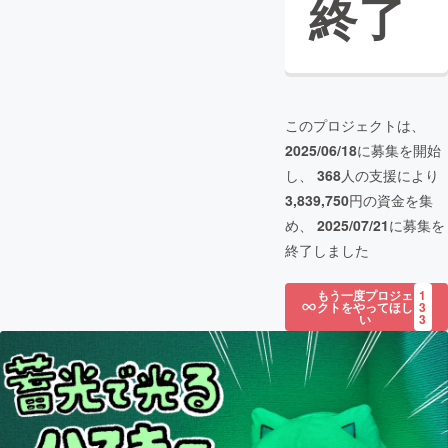
終了
このプロジェクトは、
2025/06/18
に募集を開始
し、
368
人の支援により
3,839,750
円の資金を集
め、
2025/07/21
に募集を
終了しました
もう一度プロジェ
1
クトをやってほし
3
い
3