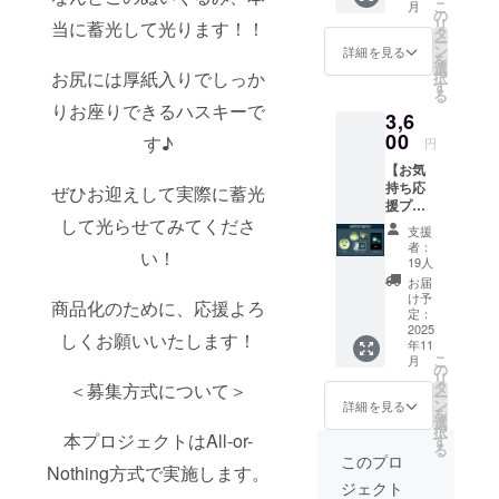
こ
月
画像は
の
）と送
リ
当に蓄光して光ります！！
イメー
タ
料990円
ー
ジで
ン
を含ん
詳細を見る
を
す。 金
選
でおり
お尻には厚紙入りでしっか
択
額には
す
ます。
る
消費税
りお座りできるハスキーで
3,6
（10%
00
）と送
す♪
円
料990円
【お気
を含ん
持ち応
ぜひお迎えして実際に蓄光
でおり
援プラ
ます。
ン】 ・
して光らせてみてくださ
支援
ぷに
者：
い！
缶 1点
19人
・ス
お届
テッ
け予
商品化のために、応援よろ
カー 3
定：
種 1点
2025
しくお願いいたします！
年11
・記念
こ
月
カー
の
リ
ド 1点
タ
＜募集方式について＞
ー
画像は
ン
詳細を見る
を
イメー
選
択
ジで
本プロジェクトはAll-or-
す
る
す。 金
このプロ
Nothing方式で実施します。
額には
ジェクト
消費税