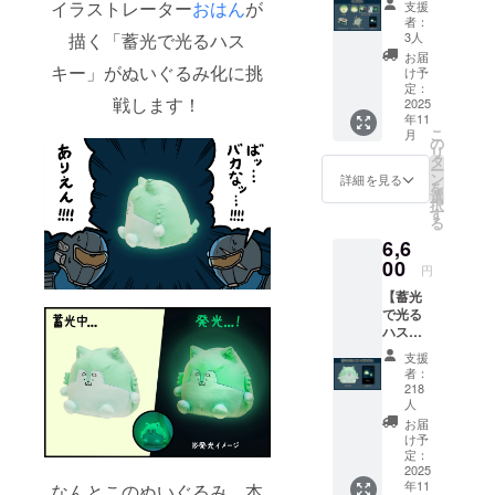
点 ・記
）を含
メージ
イラストレーター
おはん
が
支援
るみは
念カー
んでお
です。
者：
含まれ
ド 1点
りま
3人
描く「蓄光で光るハス
金額に
ませ
画像は
す。
は消費
お届
ん。 ・
キー」がぬいぐるみ化に挑
イメー
け予
税
ぷに
ジで
定：
（10%
戦します！
缶 1点
2025
す。 金
）と送
年11
・ス
額には
料990円
こ
月
テッ
消費税
の
を含ん
リ
カー 3
（10%
タ
でおり
ー
種 1点
）と送
ン
詳細を見る
ます。
を
・マス
料990円
選
択
キング
を含ん
す
る
テー
でおり
6,6
プ 1点
ます。
・シャ
00
円
カシャ
【蓄光
カアク
で光る
キー 1
ハス
点 ・記
キーお
念カー
支援
迎えプ
ド 1点
者：
ラン】
画像は
218
・ぬい
イメー
人
ぐる
ジで
お届
み 1点
す。 金
け予
・記念
定：
額には
2025
カー
消費税
年11
なんとこのぬいぐるみ、本
ド 1点
（10%