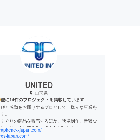
UNITED
山形県
他に14件のプロジェクトを掲載しています
喜びと感動をお届けするプロとして、様々な事業を
ます。
りすぐりの商品を販売するほか、映像制作、音響な
出により、心に残る思い出をお届けします。
/graphene-xjapan.com/
oros-japan.com/