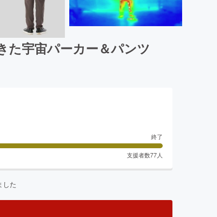
きた宇宙パーカー＆パンツ
終了
支援者数
77
人
ました