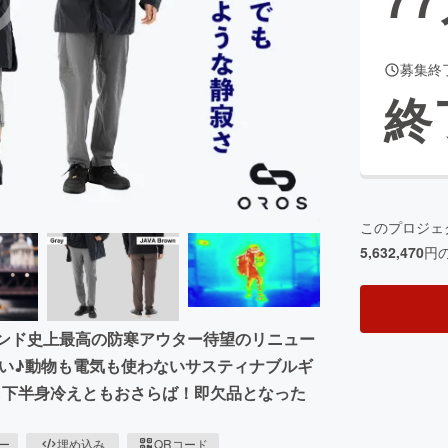
募集終
CAMPFIRE for Social Good
CAMPFIRE Creation
終
CAMPFIREふるさと納税
machi-ya
コミュニティ
このプロジェ
5,632,470
円
ランド史上最高の防寒アウター待望のリニュー
い♪動物も電気も使わないサスティナブルギ
も下半身冷えともおさらば！即欠品となった
ピー
埋め込み
QRコード