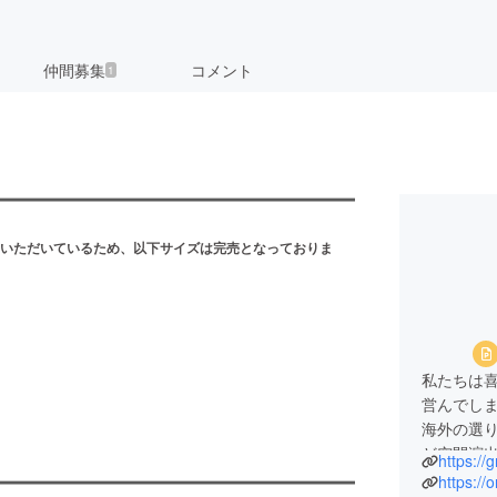
仲間募集
コメント
1
いただいているため、以下サイズは完売となっておりま
私たちは
営んでし
海外の選
ど空間演
https:/
https://