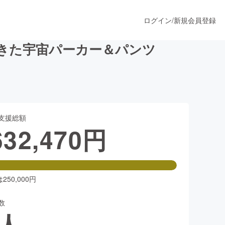
ログイン
/
新規会員登録
きた宇宙パーカー＆パンツ
うすぐ公開されます
支援総額
プロダクト
632,470
円
ファッション
スポーツ
50,000円
数
ア
ソーシャルグッド
人