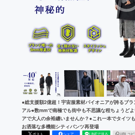
まちづくり・地域活性化
●総支援額2億超！宇宙服素材パイオニアが誇るブ
アル●数mmで南極でも街中も不思議な程ちょうどよ
アで大人の余裕纏いませんか？●これ一本でタイツ
お洒落な多機能シティパンツ再登場
ポスト
シェア
LINEで送る
URLコ