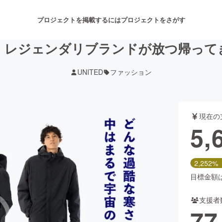
プロジェクトを掲載するには
プロジェクトをさがす
！レジェンダリブランドが放つ帰って
UNITED
ファッション
注目のリターン
注目の新着プロジェクト
募集終了が近いプロジェクト
も
現在の
音楽
舞台・パフォーマンス
5,
ゲーム・サービス開発
フード・飲食店
2,252%
書籍・雑誌出版
アニメ・漫画
目標金額は2
支援者
チャレンジ
ビューティー・ヘルスケ
77