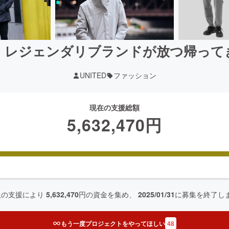
！レジェンダリブランドが放つ帰って
UNITED
ファッション
現在の支援総額
5,632,470
円
人の支援により
5,632,470
円の資金を集め、
2025/01/31
に募集を終了し
もう一度プロジェクトをやってほしい
48