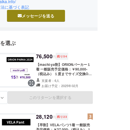
aika.info/
引法に基づく表記
メッセージを送る
を選ぶ
76,500
円
残り
54
【machi-ya割】ORIONパーカー１
着 一般販売予定価格：￥90,000-
（税込み） １度までサイズ交換OK
※サイズ交換用の在庫を別にご用意
支援者：6人
しておりますが、万が一在庫がなく
お届け予定：2025年02月
なった場合には交換できないことも
ございますのであらかじめご了承く
ださい。 ※価格は消費税・送料込み
このリターンを選択する
る
です ※一部のデザイン、仕様につき
ましては予告なく変更になる場合が
ございます。ご了承ください。 ※以
下のような購入者様都合により再配
28,120
円
残り
23
送または転送となった際は、着払い
での配送となりますので、予めご了
【早割】VELAパンツ1着 一般販売
承下さい。 ・受け取らなかった ・
予定価格：￥37,000-（税込み） １