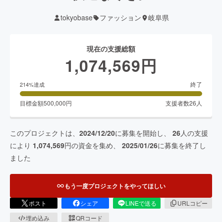
tokyobase
ファッション
岐阜県
現在の支援総額
1,074,569
円
終了
214
%達成
目標金額
500,000
円
支援者数
26
人
このプロジェクトは、
2024/12/20
に募集を開始し、
26
人の支援
により
1,074,569
円の資金を集め、
2025/01/26
に募集を終了し
ました
もう一度プロジェクトをやってほしい
ポスト
シェア
LINEで送る
URLコピー
埋め込み
QRコード