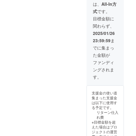
奨） ・
短とな
格：
は、
All-In方
一般販
りま
42,020
式
です。
売予定
す。 ・
円
価格：
カ
（4,180
目標金額に
46,200
ラー：
円
関わらず、
円（税
NVY ・
OFF） ※
込） →
サイ
送料込
2025/01/26
特別価
ズ：
み
23:59:59
ま
格：
3（178
41,200
cm~推
でに集まっ
円
奨） ・
た金額が
（5,000
一般販
円
売予定
ファンディ
OFF） ※
価格：
ングされま
送料込
46,200
み
円（税
す。
込） →
特別価
格：
支援金の使い道
42,020
集まった支援金
円
は以下に使用す
（4,180
る予定です。
円
リターン仕入
OFF） ※
れ費
送料込
※目標金額を超
み
えた場合はプロ
ジェクトの運営