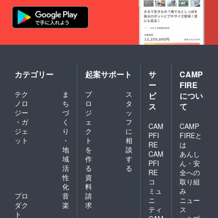
カテゴリー
起案サポート
サ
CAMP
ー
FIRE
テク
ま
プ
ス
ビ
につい
ノロ
ち
ロ
タ
ス
て
ジー
づ
ジ
ッ
・ガ
く
ェ
フ
CAM
CAMP
ジェ
り
ク
に
PFI
FIREと
ット
・
ト
相
RE
は
地
を
談
CAM
あんし
域
作
す
PFI
ん・安
活
る
る
RE
全への
性
資
コ
取り組
化
料
ミュ
み
プロ
音
請
ニ
ニュー
ダク
楽
求
ティ
ス
ト