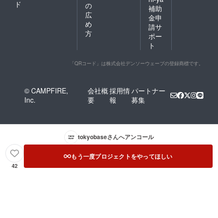
ド
の
補助
広
金申
め
請サ
方
ポー
ト
「QRコード」は株式会社デンソーウェーブの登録商標です。
© CAMPFIRE,
会社概
採用情
パートナー
Inc.
要
報
募集
tokyobase
さんへアンコール
もう一度プロジェクトをやってほしい
42