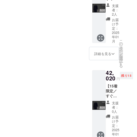
=・1/17(金)~21(火)にご購入
く】
りま
支援
ませ。引き続きご支援の
SIZE 2 /
す。遠
者：
して下さったお客様一律
M~L相
方は3営
2人
程、宜しくお願いいたしま
当 /
業日が
で、商品出荷日が
お届
170cm
す！
最短と
け予
~177c
【1/22(水)】になります。そ
なりま
定：
m推奨
2025
す。 ※
の為、お客様の元に届くの
年01
ご支援
土日、
こ
月
いただ
祝日は
の
が、最短で【1/23(木)】とな
リ
いてか
発送で
タ
ー
ら最短2
きない
ン
詳細を見る
ります。何卒ご確認宜しく
を
営業日
ので、
選
択
（土日
お願いいたします。
翌営業
す
る
祝日を
日の発
======================
42,
除く）
送が最
残り15
でお客
020
短とな
円
=引き続き、ご支援の程、宜
様に配
りま
【15着
送予
す。 ・
しくお願いいたします！
限定／
定。 ※
カ
すぐ届
東京か
ラー：
く】
らの配
NVY ・
支援
SIZE 3 /
送にな
サイ
者：
L~XL相
りま
ズ：
0人
当 /
す。遠
1（~16
お届
178~c
方は3営
9cm推
け予
m推奨
業日が
定：
奨） ・
ご支援
2025
最短と
一般販
年01
いただ
なりま
売予定