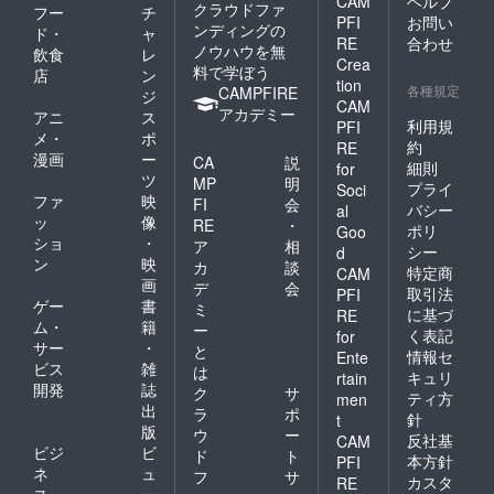
CAM
ヘルプ
クラウドファ
フー
チ
PFI
お問い
ンディングの
ド・
ャ
RE
合わせ
ノウハウを無
飲食
レ
Crea
料で学ぼう
店
ン
tion
各種規定
CAMPFIRE
ジ
CAM
アカデミー
アニ
ス
利用規
PFI
メ・
ポ
約
RE
漫画
ー
CA
説
細則
for
ツ
MP
明
プライ
Soci
ファ
映
FI
会
バシー
al
ッ
像
RE
・
ポリ
Goo
ショ
・
ア
相
シー
d
ン
映
カ
談
特定商
CAM
画
デ
会
取引法
PFI
ゲー
書
ミ
に基づ
RE
ム・
籍
ー
く表記
for
サー
・
と
情報セ
Ente
ビス
雑
は
キュリ
rtain
開発
誌
ク
サ
ティ方
men
出
ラ
ポ
針
t
版
ウ
ー
反社基
CAM
ビジ
ビ
ド
ト
本方針
PFI
ネ
ュ
フ
サ
カスタ
RE
ス・
ー