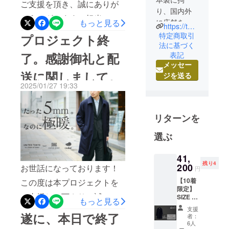
ご支援を頂き、誠にありが
り、国内外
とうございます！担当の相
に店舗を展
もっと見る
https://tokyobase.co.jp/
原です。この度は、新プロ
開する
特定商取引
プロジェクト終
ファッショ
法に基づく
ジェクトが２つ公開されま
了。感謝御礼と配
表記
ン企業
したのでご紹介させて頂き
メッセー
「TOKYO
送に関しまして。
ます！
ジを送る
BASE」で
2025/01/27 19:33
======================
す。現在
は、
========『レザーの懸念を
STUDIOUS
リターンを
全て取っ払う。老舗シュー
、UNITED
ズ工房による本格派レザー
TOKYO、
選ぶ
PUBLIC
スニーカー。』Point.1 ガ
TOKYO、
41,
ラスレザーの秘訣Point.2
残り4
200
お世話になっております！
CITY
円
雨の日でも心配無用
TOKYO、
【10着
この度は本プロジェクトを
Point.3 シューズ工房LIFT
限定】
THE
ご支援して下さり、誠にあ
SIZE 1 /
もっと見る
TOKYO、
の拘り本プロジェクトでも
S相当 /
支援
りがとうございました！担
CONZ、
~169c
遂に、本日で終了
者：
ご協力頂いた、浅草の
m推奨
6人
当の相原です。【1,074,569
RITAN、