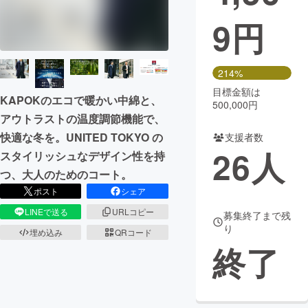
9
円
まちづくり・地域活性化
CAMPFIRE for Social Good
CAMPFIRE Creation
214%
CAMPFIREふるさと納税
machi-ya
コミュニティ
目標金額は
KAPOKのエコで暖かい中綿と、
500,000円
アウトラストの温度調節機能で、
快適な冬を。UNITED TOKYO の
支援者数
26
人
スタイリッシュなデザイン性を持
つ、大人のためのコート。
ポスト
シェア
LINEで送る
URLコピー
募集終了まで残
り
埋め込み
QRコード
終了