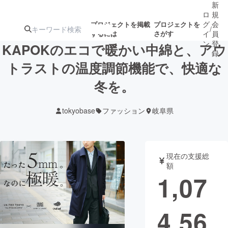
新
ロ
規
グ
会
プロジェクトを掲載
プロジェクトを
/
するには
さがす
イ
員
ン
登
KAPOKのエコで暖かい中綿と、アウ
録
トラストの温度調節機能で、快適な
冬を。
人気のプロ
注目のリ
注目の新着プロ
募集終了が近いプ
もうすぐ公開
ジェクト
ターン
ジェクト
ロジェクト
されます
tokyobase
ファッション
岐阜県
アート・写真
音楽
現在の支援総
テクノロジー・ガジェット
ゲーム・サ
額
1,07
映像・映画
書籍・雑誌
4,56
ビジネス・起業
チャレンジ