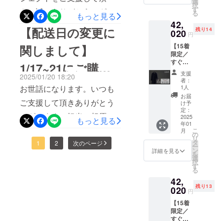
選
し、世界に
地Point.3 STYLE UP する
は、即日配達となります。
択
3（178
======================
す
き、誠にありがとうござい
おける日本
る
もっと見る
cm~推
秘訣岡山産の本格派デニ
すぐに手配して配送させて
本プロジェクトのアイテム
42,
奨） ・
の存在感、
ます。担当の相原です。遂
【配送日の変更に
ム。そして、超快適な高機
残り14
一般販
020
頂きますので、ご購入して
ファッショ
円
を通じて、皆様の生活が少
に、プロジェクト終了まで
売予定
能性。まさに『新常識』と
ン業界の社
くださった方々は楽しみに
【15着
関しまして】
価格：
しでも豊かになることを
＜残り２日＞となりまし
限定／
46,200
会的地位の
なるデニムとなっておりま
お待ちくださいませ。引き
すぐ届
円（税
祈っております。引き続
1/17~21にご購入
た。現在８２万円のご支援
向上を愚直
く】
込） →
す！こちらも是非プロジェ
続き、ご支援のほど、宜し
支援
2025/01/20 18:20
SIZE 1 /
き、UNITED TOKYO を
に目指して
特別価
を頂いており、社員一同、
者：
して下さったお客
クトページをご覧くださ
S相当 /
格：
くお願いいたします！
お世話になります。いつも
1人
いきます。
チェックして下さると嬉し
大変感謝しております。本
~169c
41,200
お届
い！引き続きご支援の程、
様へ
ご支援して頂きありがとう
m推奨
円
け予
いです！今後とも宜しくお
当にありがとうございま
ご支援
（5,000
定：
宜しくお願いいたします！
ございます。担当の相原で
いただ
2025
円
願いいたします。TOKYO
もっと見る
す！また、配送に関しまし
年01
いてか
OFF） ※
す。配送日の変更がありま
こ
月
ら最短2
BASE クラウドファンディ
送料込
の
て。来週の火曜日（１月２
リ
営業日
み
タ
すので、ご連絡いたしまし
1
2
次のページ
ー
ング事業部 相原
８日）に出荷をさせて頂き
（土日
ン
詳細を見る
を
た。急遽の変更になってし
祝日を
選
択
ます。こちら、本プロジェ
除く）
す
る
まい、大変申し訳ございま
でお客
クト限定の特別割引販売と
42,
様に配
せん。下記をご確認くださ
残り13
送予
020
なっておりますので、ご興
円
定。 ※
いませ。
【15着
味を持ってくださっている
東京か
限定／
======================
らの配
方は、是非ご検討ください
すぐ届
送にな