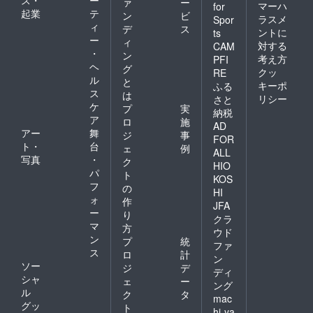
ァ
ー
マーハ
for
起業
テ
ン
ビ
ラスメ
Spor
ィ
デ
ス
ントに
ts
ー
ィ
対する
CAM
・
ン
考え方
PFI
ヘ
グ
クッ
RE
ル
と
キーポ
ふる
ス
は
リシー
さと
ケ
プ
実
納税
ア
ロ
施
AD
アー
舞
ジ
事
FOR
ト・
台
ェ
例
ALL
写真
・
ク
HIO
パ
ト
KOS
フ
の
HI
ォ
作
JFA
ー
り
クラ
マ
方
ウド
ン
プ
統
ファ
ス
ロ
計
ン
ソー
ジ
デ
ディ
シャ
ェ
ー
ング
ル
ク
タ
mac
グッ
ト
hi-ya