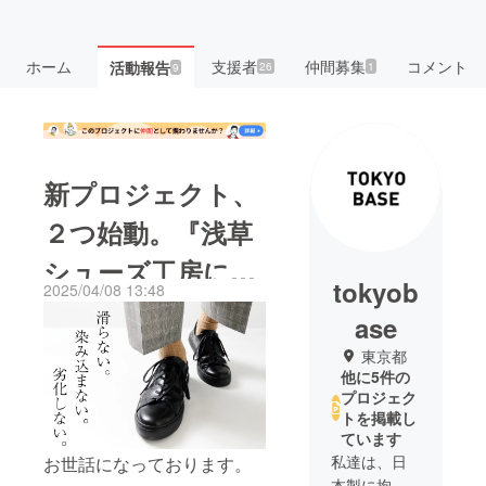
ホーム
支援者
仲間募集
コメント
活動報告
26
1
9
新プロジェクト、
２つ始動。『浅草
シューズ工房によ
tokyob
2025/04/08 13:48
るレザースニー
ase
カー』『快適すぎ
東京都
他に5件の
る岡山デニム』
プロジェク
トを掲載し
ています
私達は、日
お世話になっております。
本製に拘