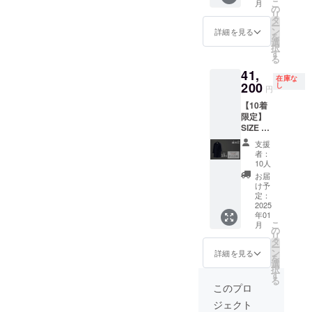
こ
月
いてか
す。 ※
の
価格：
リ
ら最短2
土日、
タ
46,200
ー
営業日
祝日は
ン
円（税
詳細を見る
を
（土日
発送で
選
込） →
択
祝日を
きない
す
特別価
る
除く）
ので、
格：
41,
でお客
翌営業
42,020
在庫な
様に配
200
日の発
し
円
円
送予
送が最
（4,180
【10着
定。 ※
短とな
円
限定】
東京か
りま
OFF） ※
SIZE 2 /
らの配
す。 ・
送料込
M~L相
送にな
カ
み
支援
当 /
りま
ラー：
者：
170cm
す。遠
NVY ・
10人
~177c
方は3営
サイ
お届
m推奨
業日が
ズ：
け予
12月末
最短と
定：
2（170
配送予
2025
なりま
~177c
年01
定。 ・
す。 ※
m推
こ
月
カ
土日、
の
奨） ・
リ
ラー：
祝日は
タ
一般販
ー
NVY ・
発送で
ン
売予定
詳細を見る
を
サイ
きない
選
価格：
択
ズ：
ので、
す
46,200
る
2（170
翌営業
円（税
このプロ
~177c
日の発
込） →
ジェクト
m推
送が最
特別価