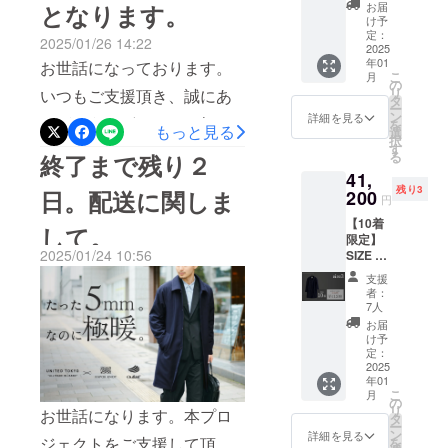
12月末
シューズ工房『LIFT』様に
となります。
お届
GOOD
配送予
円】ものご支援を頂きまし
け予
よる革靴の第２弾になりま
定。 ・
EDITIONの8
定：
2025/01/26 14:22
て、UNITED TOKYO 一同、
カ
2025
ブランドに
す。今回のアイテムはス
年01
お世話になっております。
ラー：
大変感謝しております。日
こ
月
て、「日本
NVY ・
の
ニーカー。よりCASUALに
リ
いつもご支援頂き、誠にあ
サイ
発を世界
タ
本製のアイテムで、更に
ー
ズ：
ン
履いて頂けるアイテムと
詳細を見る
りがとうございます！担当
へ」を体現
を
もっと見る
1（~16
アップデートした商品を企
選
択
すべく取り
なっております！ご興味あ
9cm推
す
の相原と申します！遂に本
る
終了まで残り２
画し、皆様に喜んで頂ける
奨） ・
組みを続け
る方は是非プロジェクト
41,
日、プロジェクトが終了し
一般販
よう精進いたします！
ておりま
残り3
日。配送に関しま
売予定
200
円
ページをご覧くださいま
ます。沢山のご支援を頂き
価格：
す。日本の
======================
【10着
46,200
せ。
して。
デザイナー
まして、本当にありがとう
限定】
円（税
また、配送に関しまして。
2025/01/24 10:56
ズブラン
SIZE 3 /
======================
込） →
ございます！社員一同、大
１月２３日以降にご購入し
L~XL相
特別価
ド、日本の
支援
========【本格岡山産＆超
当 /
変感謝しております。先行
格：
者：
て下さり、まだお届けでき
テキスタイ
178~c
41,200
7人
伸縮快適デニム】日本のモ
割引販売期間が本日までと
m推奨
ル、日本の
円
お届
ていない方々に関しまして
12月末
（5,000
け予
ノづくりの良さを全男性に
生産工場に
なりますので、ご購入をご
配送予
円
定：
は、１月２９日（水）にお
拘り、私達
定。 ・
2025
お届けしたい。Point.1 岡
OFF） ※
検討の方は、お買い逃しの
年01
届けできるよう手配をして
カ
送料込
は世界中の
こ
月
山県デニム工場の魅力
ラー：
ないようお気をつけくださ
み
の
お客様に感
おります。到着を楽しみに
リ
お世話になります。本プロ
NVY ・
タ
Point.2 快適すぎる履き心
ー
い！また、配送に関して
動をもたら
サイ
ン
詳細を見る
お待ちくださいませ。
ジェクトをご支援して頂
を
ズ：