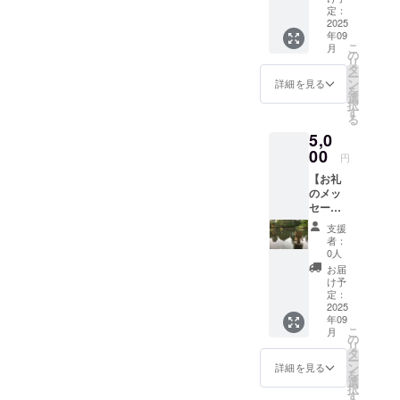
礼の
定：
メッ
2025
年09
セージ
こ
月
をお送
の
リ
りしま
タ
ー
す。
ン
詳細を見る
を
メッ
選
択
セージ
す
る
は他の
5,0
リター
ンと同
00
円
様のも
【お礼
ので
のメッ
す。
セー
ジ】 感
支援
謝の気
者：
持ちを
0人
込め
お届
て、お
け予
礼の
定：
メッ
2025
年09
セージ
こ
月
をお送
の
リ
りしま
タ
ー
す。
ン
詳細を見る
を
メッ
選
択
セージ
す