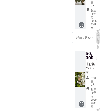
謝の気
者：
持ちを
0人
込め
お届
て、お
け予
礼の
定：
メッ
2025
年09
セージ
こ
月
をお送
の
リ
りしま
タ
ー
す。 な
ン
詳細を見る
を
お、今
選
択
後開設
す
る
する
50,
ホーム
ページ
000
円
に1年間
【お礼
お名前
のメッ
を掲載
セー
させて
ジ】 感
いただ
支援
謝の気
きま
者：
持ちを
す。
0人
込め
メッ
お届
て、お
セージ
け予
礼の
は他の
定：
メッ
2025
リター
年09
セージ
ンと同
こ
月
をお送
様のも
の
リ