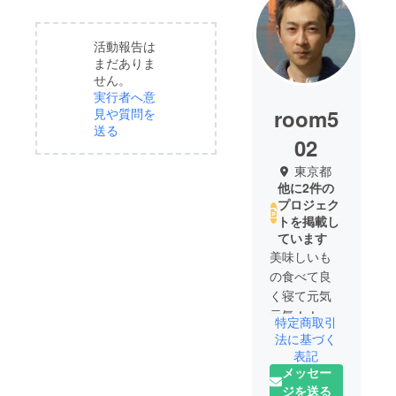
活動報告は
まだありま
せん。
実行者へ意
room5
見や質問を
送る
02
東京都
他に2件の
プロジェク
トを掲載し
ています
美味しいも
の食べて良
く寝て元気
元気！！
特定商取引
法に基づく
表記
メッセー
ジを送る