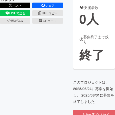
ポスト
シェア
支援者数
まちづくり・地域活性化
0
人
LINEで送る
URLコピー
埋め込み
QRコード
CAMPFIRE for Social Good
CAMPFIRE Creation
CAMPFIREふるさと納税
machi-ya
コミュニティ
募集終了まで残
り
終了
このプロジェクトは、
2025/06/24
に募集を開始
し、
2025/08/31
に募集を
終了しました
もう一度プロジェク