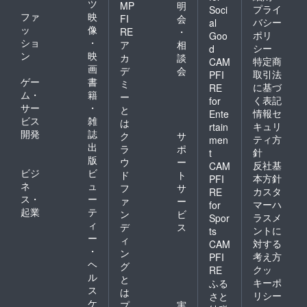
ツ
MP
明
プライ
Soci
ファ
映
FI
会
バシー
al
ッ
像
RE
・
ポリ
Goo
ショ
・
ア
相
シー
d
ン
映
カ
談
特定商
CAM
画
デ
会
取引法
PFI
ゲー
書
ミ
に基づ
RE
ム・
籍
ー
く表記
for
サー
・
と
情報セ
Ente
ビス
雑
は
キュリ
rtain
開発
誌
ク
サ
ティ方
men
出
ラ
ポ
針
t
版
ウ
ー
反社基
CAM
ビジ
ビ
ド
ト
本方針
PFI
ネ
ュ
フ
サ
カスタ
RE
ス・
ー
ァ
ー
マーハ
for
起業
テ
ン
ビ
ラスメ
Spor
ィ
デ
ス
ントに
ts
ー
ィ
対する
CAM
・
ン
考え方
PFI
ヘ
グ
クッ
RE
ル
と
キーポ
ふる
ス
は
リシー
さと
ケ
プ
実