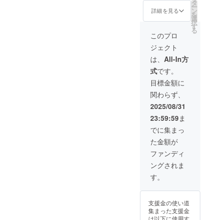
りしま
ので
タ
ー
す。な
す。お
ン
詳細を見る
を
お、今
名前の
選
択
後開設
掲載は
す
る
する
50000
このプロ
ホーム
円と同
ジェクト
ページ
じ内容
に1年間
で文字
は、
All-In方
お名前
だけの
式
です。
を掲載
掲載と
させて
なりま
目標金額に
いただ
す。
関わらず、
きま
す。
2025/08/31
メッ
23:59:59
ま
セージ
は他の
でに集まっ
リター
た金額が
ンと同
様のも
ファンディ
ので
ングされま
す。お
名前の
す。
掲載は
30000
円と同
支援金の使い道
様の文
集まった支援金
字だけ
は以下に使用す