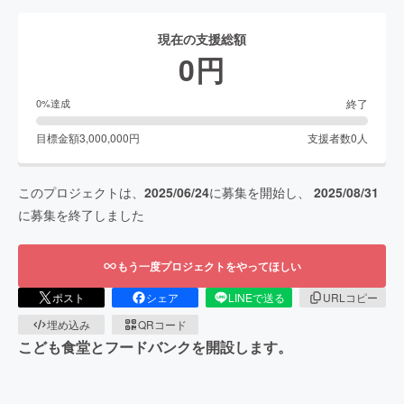
現在の支援総額
0
円
終了
0
%達成
目標金額
3,000,000
円
支援者数
0
人
このプロジェクトは、
2025/06/24
に募集を開始し、
2025/08/31
に募集を終了しました
もう一度プロジェクトをやってほしい
ポスト
シェア
LINEで送る
URLコピー
埋め込み
QRコード
こども食堂とフードバンクを開設します。