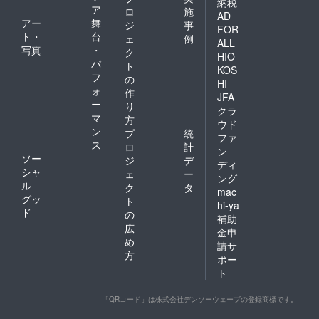
納税
ア
ロ
施
AD
アー
舞
ジ
事
FOR
ト・
台
ェ
例
ALL
写真
・
ク
HIO
パ
ト
KOS
フ
の
HI
ォ
作
JFA
ー
り
クラ
マ
方
ウド
ン
プ
統
ファ
ス
ロ
計
ン
ソー
ジ
デ
ディ
シャ
ェ
ー
ング
ル
ク
タ
mac
グッ
ト
hi-ya
ド
の
補助
広
金申
め
請サ
方
ポー
ト
「QRコード」は株式会社デンソーウェーブの登録商標です。