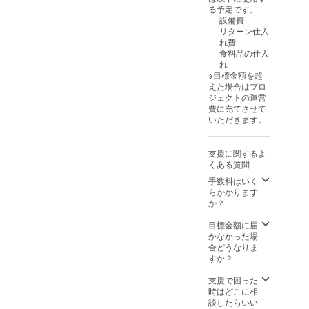
の掲載
る予定です。
となり
設備費
ます。
リターン仕入
れ費
食料品の仕入
れ
※目標金額を超
えた場合はプロ
ジェクトの運営
費に充てさせて
いただきます。
支援に関するよ
くある質問
手数料はいく
らかかります
か？
目標金額に届
かなかった場
合どうなりま
すか？
支援で困った
時はどこに相
談したらいい