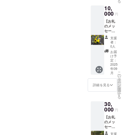
る
は他の
10,
リター
ンと同
000
円
様のも
【お礼
ので
のメッ
す。
セー
ジ】 感
支援
謝の気
者：
持ちを
0人
込め
お届
て、お
け予
礼の
定：
メッ
2025
年09
セージ
こ
月
をお送
の
リ
りしま
タ
ー
す。
ン
詳細を見る
を
1000円
選
択
と5000
す
る
円のリ
30,
ターン
と同じ
000
円
内容で
【お礼
す。
のメッ
セー
ジ】 感
支援