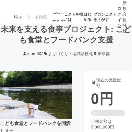
新
ロ
規
グ
会
プロジェクトを掲
はじ
プロジェクト
/
載するには
める
をさがす
イ
員
ン
登
未来を支える食事プロジェクト: こど
録
も食堂とフードバンク支援
人気のプロ
注目のリ
注目の新着プロ
募集終了が近いプ
もうすぐ公開
room502
まちづくり・地域活性化
東京都
ジェクト
ターン
ジェクト
ロジェクト
されます
アート・写真
音楽
現在の支援総
額
0
円
テクノロジー・ガジェット
ゲーム・サ
映像・映画
書籍・雑誌
0%
目標金額は
こども食堂とフードバンクを開設
3,000,000円
ビジネス・起業
チャレンジ
します。