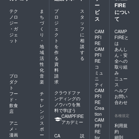
ー
FIRE
テク
ま
プ
ス
ビ
につい
ノロ
ち
ロ
タ
ス
て
ジー
づ
ジ
ッ
・ガ
く
ェ
フ
CAM
CAMP
ジェ
り
ク
に
PFI
FIREと
ット
・
ト
相
RE
は
地
を
談
CAM
あんし
域
作
す
PFI
ん・安
活
る
る
RE
全への
性
資
コ
取り組
化
料
ミュ
み
プロ
音
請
ニ
ニュー
ダク
楽
求
ティ
ス
ト
CAM
ヘルプ
クラウドファ
フー
チ
PFI
お問い
ンディングの
ド・
ャ
RE
合わせ
ノウハウを無
飲食
レ
Crea
料で学ぼう
店
ン
tion
各種規定
CAMPFIRE
ジ
CAM
アカデミー
アニ
ス
利用規
PFI
メ・
ポ
約
RE
漫画
ー
CA
説
細則
for