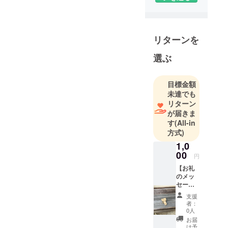
リターンを
選ぶ
目標金額
未達でも
リターン
が届きま
す
(All-in
方式)
1,0
00
円
【お礼
のメッ
セー
ジ】 感
支援
謝の気
者：
持ちを
0人
込め
お届
て、お
け予