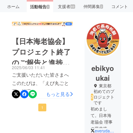
ホーム
支援者
仲間募集
コメント
活動報告
69
2
1
【日本海老協会】
プロジェクト終了
のご報告と進捗に
ebikyo
2025/06/03 11:41
ついて
ご支援いただいた皆さまへ
ukai
このたびは、「えび丸ごと
東京都
夢の料理コンテスト2025」
初めてのプ
もっと見る
ロジェクト
クラウドファンディングに
です
温かいご支援を賜り、誠に
1
初めまし
て。日本海
ありがとうございました。
老協会 理事
ご支援いただけたこと、心
の藤井稚代
everyday_ebi
から感謝申し上げます。お