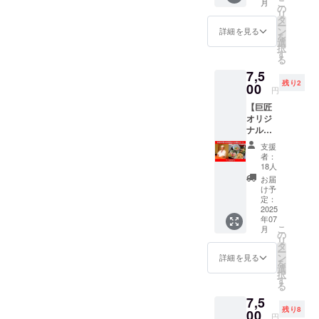
こ
月
にはた
ラファ
の
ン品 に
ができ
HPに、
リ
まらな
ン記念
タ
しまし
るの
あなた
ー
い、楽
として
ン
た！ 海
詳細を見る
は、海
のお名
を
しく学
コスパ
選
老専門
老好き
前を掲
択
べる＆
最強の
す
工場で
にはた
載しま
る
レアア
リター
徹底管
まらな
す ・注
7,5
イテム
ン品 に
理され
いチャ
意事
残り2
満載の
00
しまし
た鮮度
ンスで
円
項：支
セッ
た！ 海
の良さ
す。 養
援時、
【巨匠
ト！ ①
老専門
はお墨
殖では
必ず備
オリジ
お礼の
工場で
付き！
ない、
考欄に
ナル海
お手紙
徹底管
ぷりっ
天然海
掲載を
老料理
エビデ
理され
ぷりの
老なら
支援
希望さ
ランチ
イから
た鮮度
食感と
者：
では
れるお
お食事
の感謝
の良さ
18人
豊かな
の”頭
名前を
券 1名
のお手
はお墨
旨味を
お届
肉”と”
ご記入
様分】
紙 公式
付き！
け予
お楽し
ミソ”も
くださ
日本海
キャラ
定：
ぷりっ
みくだ
美味し
い。備
老協会
2025
クター
ぷりの
さい！
くいた
考欄に
年07
コラボ
「エビ
食感と
★ こだ
だけま
記載が
こ
月
の特別
デイ」
の
豊かな
わりポ
す。 家
ない場
リ
メ
から、
タ
旨味を
イン
族や友
合に
ー
ニュー
心を込
ン
お楽し
詳細を見る
ト！ ★
人との
は、申
を
を、料
めた
選
みくだ
・ 特大
集まり
し込み
択
亭「日
メッ
す
さい！
サイズ
に、ま
氏名を
る
本橋ゆ
セージ
★ こだ
で食べ
た特別
掲載い
7,5
かり」
をお届
わりポ
応え抜
な日の
たしま
残り8
で野永
00
け！
イン
群！ ・
円
ディ
す。