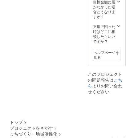
代・男
ドネシア他 ※産
目標金額に届
を通過
日本海
表現で
レアな
性・海
地・内容は、在
かなかった場
した優
老協会
きる振
エ
鮮好
庫状況により変
合どうなりま
秀作品
の公式
付を一
ビ！）
き） フ
更になる場合が
すか？
（100～
テーマ
緒に考
エビ好
ライに
ございま
300点）
ソング
えま
きの皆
して食
す。 ※基本
支援で困った
をメー
「えび
しょ
さま、
べまし
的には、日本海
時はどこに相
ルでお
のう
う！（※
この機
たが、
老協会の登録施
談したらいい
送りし
た」
必ず採
会にぜ
噛むた
設が対象です
ですか？
ます。
https://
用され
ひ！ ・
びに海
が、支援者さま
２，そ
youtu.b
るとは
製造
老の旨
の支援先希望校
ヘルプページを
の中か
e/TBtqk
限りま
者：毎
味が広
があれば、受け
見る
らあな
2Q07Yc
せんの
味水産
がっ
入れ先との調整
たが選
?si=x8-
で、ご
株式会
て、ま
可能です。学び
んだ1作
cnn9gjt
了承い
社 ・加
るで高
と食の楽しさを
品を
DYGJB
ただけ
工地：
このプロジェクト
級店の
届けるため、子
「〇〇
2 ・提
る方の
愛知県
の問題報告は
味！サ
こち
どもが集まる施
賞
案の受
み応募
西尾市
イズも
ら
よりお問い合わ
設へ寄付するこ
（ニッ
付方法
をお願
・賞味
大き
ともできます。
せください
クネー
提出
いしま
期限：
く、見
希望する場合
ム
先：日
す） 日
加工後
た目の
は、【備考欄】
可）」
本海老
本海老
から冷
インパ
に「施設名・住
として
協会の
協会の
凍で730
クトも
所・電話番号」
表彰！
専用
公式
日 ■注
抜群で
を記入してくだ
３，オ
メール
テーマ
意事項/
した。
さい。 記入がな
ンライ
アドレ
ソング
トップ
>
その他
臭みも
い場合は、日本
ンで受
ス 形
「えび
食べる
プロジェクトをさがす
>
なく、
海老協会の登録
賞者を
式：You
のう
分量だ
まちづくり・地域活性化
>
新鮮そ
施設に自動的に
発表
Tubeに
た」
け袋か