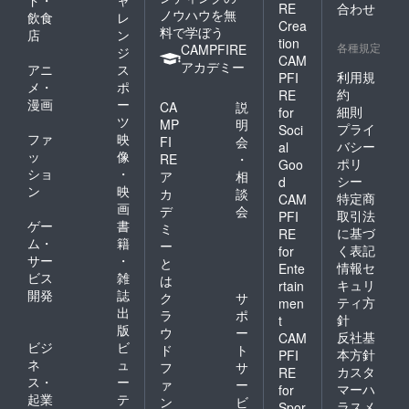
しま
RE
合わせ
れない
ノウハウを無
す！ ＊
飲食
レ
のでご
Crea
＊注意
料で学ぼう
店
ン
注意く
tion
事項＊
各種規定
CAMPFIRE
ジ
ださ
CAM
＊ 解凍
アカデミー
い。 ・
アニ
ス
は食べ
利用規
PFI
支援者
メ・
ポ
る直前
約
RE
との連
漫画
ー
に流水
CA
説
細則
絡手段
for
にあて
ツ
MP
明
（メー
プライ
Soci
解凍を
ファ
映
ル、オ
FI
会
バシー
al
行い、
ンライ
ッ
像
RE
・
再冷凍
ポリ
Goo
ンビデ
ショ
・
ア
相
は避け
シー
d
オ通
ン
映
てくだ
カ
談
特定商
CAM
話）
さい。
画
デ
会
取引法
PFI
必ず加
ゲー
書
ミ
に基づ
RE
熱して
ム・
籍
ー
く表記
からお
for
サー
・
と
召し上
情報セ
Ente
ビス
雑
がりく
は
キュリ
rtain
ださ
開発
誌
ク
サ
ティ方
men
い。
出
ラ
ポ
針
t
版
ウ
ー
反社基
CAM
ビジ
ビ
ド
ト
本方針
PFI
ネ
ュ
フ
サ
カスタ
RE
ス・
ー
ァ
ー
マーハ
for
起業
テ
ン
ビ
ラスメ
Spor