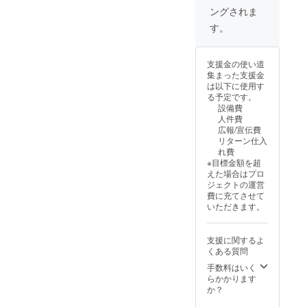
肉のミ
す。 あなたの支
て、小
受賞者
（ダン
を掲載
ださ
め、海
ますま
ングされま
ソが特
援が、子どもた
袋に入
にはプ
ス振り
** あな
い。取
老カ
す健康
に最高
ちの貴重な体験
す。
れて上
レゼン
付け
たの振
り出し
レー ★
＆長寿
でし
につながりま
から流
ト付
師・演
付で、
た後の
こだわ
⁂⁂」を
た。天
す！ 海老を通じ
水をあ
き！ 受
出など
みんな
残り
りポイ
願いま
然エビ
て、学びと笑顔
ててく
賞した
の肩書
が踊り
は、速
ント！
支援金の使い道
しょ
だから
を広げましょ
ださ
子ども
き
たくな
やかに
★ ・ 特
集まった支援金
う！
臭みも
う！ ≪こんな場
い。取
には、
OK！）
るエビ
冷凍庫
大サイ
は以下に使用す
なく殻
面で活躍！≫ 理
り出し
日本海
・公式
ダンス
へ戻し
ズで食
る予定です。
も剥き
科や生物の授業
た後の
老協会
HP内に
を作り
てくだ
べ応え
設備費
やすく
での教材として
残り
が選ん
紹介文
ましょ
さい。
抜群！
人件費
て調理
♪ 自由研究や食
は、速
だ美味
＆紹介
う！採
・背ワ
広報/宣伝費
しやす
育プログラムに
やかに
しい海
写真を
用され
タ処理
リターン仕入
いのも
♪ 子ども食堂の
冷凍庫
老を贈
掲載 あ
た方
済みで
れ費
嬉しい
食材に♪ 【寄贈
へ戻し
呈！ あ
なたの
は、式
下処理
※目標金額を超
ポイン
品セット内容】
てくだ
なたが
クリエ
ホーム
不要！
えた場合はプロ
ト。ま
・商品詳細：天
さい。
選んだ
イティ
ページ
・海老
ジェクトの運営
たリ
然有頭エビ（35
閉じる
才能
ブな発
にてあ
専門工
費に充てさせて
ピート
尾）約42g/尾
に、特
想で、
なたの
場で安
いただきます。
しま
別な喜
エビの
お名前
心の品
す！
（原版と呼ばれ
びを届
魅力を
や紹介
質！
★★★
る1.5㎏のブロッ
けま
伝える
文、写
（※大き
支援に関するよ
★★ 贅
ク凍結の海老で
す。 ≪
楽しい
真を掲
すぎて
くある質問
沢な味
す。）
具体的
PVを一
載しま
一部業
わいで
海
手数料はいく
な参加
緒に作
す。エ
務用か
大満
老の解剖下敷き
らかかります
方法≫
りま
ビの魅
ら外れ
足！
（35枚） ・
か？
１，一
しょ～
力を最
たこと
（50
産 地：イン
次審査
～～！
大限に
もある