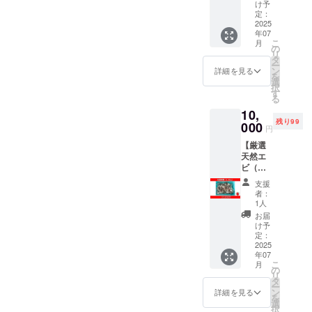
家がオ
堪能で
式サイ
け予
掲載方
さま、
内容 ・
工地：
ススメ
きるお
定：
ト：
法：エ
この機
背わた
愛知県
する最
2025
食事券
http://ni
ビ応援
会にぜ
処理
西尾市
年07
高の海
です。
honbas
団公式
ひ！ ■
済 大
こ
・産
月
老をあ
ぜひご
の
hi-
HPに、
リター
粒むき
リ
地：バ
なたの
賞味く
タ
yukari.
あなた
ン品の
えび[1
ー
ングラ
手元
ださ
ン
com/ ≪
詳細を見る
のお名
内容 ・
袋
を
デシュ
へ！ こ
い！ ～
選
ご利用
前を掲
背わた
(1.15Kg
択
産また
の海老
高野竜
す
方法≫
載しま
処理
<正味重
る
は、
は、全
一シェ
・要予
す ・注
済 大
量
ミャン
10,
日本海
フから
約（予
意事
粒むき
1Kg>)]
マー産
残り99
老選手
000
のメッ
約時に
項：支
円
えび[1
製造
・賞味
権で専
セージ
「日本
援時、
袋
者：毎
期限：
【厳選
門審査
～ 「え
海老協
必ず備
(1.15Kg
味水産
加工後
天然エ
員に選
び丸ご
会の
考欄に
<正味重
株式会
から冷
ビ（無
ばれ
と夢の
キャン
掲載を
量
社 加
凍で730
頭エビ
た、最
料理コ
プファ
希望さ
支援
1Kg>)]
工地：
日 **注
1.8kg）
高の有
ンテス
イヤー
者：
れるお
製造
愛知県
意事項
】 リ
頭エビ
ト」の
1人
で購
名前を
者：毎
西尾市
**: 海老
ピー
を使用
趣旨に
入」と
お届
ご記入
味水産
賞味
のサイ
ター続
した特
共感
け予
お伝え
くださ
株式会
期限：
ズが非
出！！
別セッ
定：
し、こ
くださ
い。備
社 加
加工後
常に大
！プリ
2025
トで
のた
い） ・
考欄に
工地：
から冷
きいた
年07
プリを
す。イ
び、私
来店時
記載が
愛知県
こ
凍で730
月
め、調
超えて
ンドネ
の
が料理
に、
ない場
西尾市
リ
日 ・お
理時に
ブリ
シア産
タ
長を務
メール
合に
賞味
ー
すすめ
は大き
ンッブ
イリア
ン
める
詳細を見る
で送っ
は、申
期限：
を
調理
めの器
リンッ
ン海峡
選
【天空
ている
し込み
加工後
択
法：エ
具や道
食