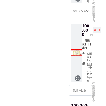
が絶品
https://t
こ
月
込めた
のエビ
ても、
を一緒
貸して
のイ
の
剖を通して、食
り、上
レー ■
でし
amaka
リ
メッ
はいつ
一生に
に作り
くださ
メージ
※全
タ
材への理解や生
品な光
原材
た！身
gari.jp/
ー
セージ
も火を
一度の
ません
い！ 日
だった
世界か
ン
物学の知識を深
沢、高
詳細を見る
料・成
がしっ
ランチ
を
をお届
入れた
思い出
か？ 採
本海老
のです
ら鮮度
選
めましょう。 ＊
級感が
分 天然
かりし
時間：
択
けしま
ら小指
を作る
用され
協会の
がこち
の良い
す
＊注意事項＊＊
ありま
エビ、
てい
11：30
る
す。
の爪位
特別な
た方
公式
らのエ
美味し
エビは、業務用
す。 ま
食塩/調
て、火
～14：
100
のイ
機会で
は、公
テーマ
ビは全
い海老
の原版（1.5㎏）
た、海
味料(無
を通し
30 ≪ご
メージ
す。一
式ホー
ソング
,00
然縮み
を仕入
で届きます。食
老の解
機塩等)
残り9
ても縮
利用方
だった
緒にコ
ムペー
「えび
ませ
れてい
0
べる直前に流水
剖下敷
えび産
みにく
円
法≫ ・
のです
ンテス
ジにて
のう
ん！そ
ます。
に当てて解凍
きと塗
地(イン
いのが
要予約
がこち
トを盛
あなた
た」に
【感謝
してプ
・商品
し、なるべく早
り絵
ド、イ
嬉しい
（予約
らのエ
り上げ
のお名
ピッタ
状】 日
リプリ
紹介：
くお召し上がり
セット
ンドネ
です
時に
ビは全
ましょ
前や紹
リのダ
本海老
で美味
エビ好
ください。再冷
で、学
シア、
ね。海
「日本
然縮み
う！ ≪
介文、
ンスを
協会よ
しい！
き必
凍は避け、必ず
びなが
ミャン
老の旨
支援
海老協
ませ
内容≫
写真を
考えて
り、支
下処理
見！一
加熱してくださ
ら楽し
マー、
者：
味が濃
会の
ん！そ
・コン
掲載し
くれる
援をい
もして
度は食
い。 ・商品詳
める時
1人
パキス
厚で、
キャン
してプ
テスト
ます。
方を大
ただい
くれて
べてほ
細：天然有頭エ
間を提
タン、
お届
エビフ
プファ
リプリ
作品の
エビの
募集！
た方へ
いるの
しい特
ビ（35尾）約
供。大
け予
タイ、
ライや
イヤー
で美味
中から1
魅力を
エビの
”感謝の
でお弁
大むき
定：
42g/尾
切な方
ベトナ
天ぷら
で購
しい！
名を選
伝える
魅力を
気持ち
2025
当にも
えび♪
への贈
ム、他)
にも
入」と
年07
下処理
定し
楽しい
最大限
を込め
夜ご飯
累計1日
（原版と呼ばれ
り物や
※世界各
ぴった
お伝え
こ
月
もして
「あな
PVを一
に表現
た感謝
の炒め
1万個販
の
る1.5㎏のブロッ
お祝い
国から
りでし
くださ
リ
くれて
たのお
緒に作
でき
状”をお
物やグ
売！海
タ
ク凍結の海老で
にも
厳選し
た。こ
い） ・
ー
いるの
名前〇
りま
る、楽
贈りい
ラタン
老のプ
ン
す。）
ピッタ
詳細を見る
た海老
れから
来店時
を
でお弁
〇賞」
しょ
しくて
たしま
やサラ
ロが厳
選
海
リで
を選び
も仕入
に、
択
当にも
として
う！
覚えや
す。 過
ダにも
選した
す
老の解剖下敷き
す。も
抜いて
れたい
メール
る
夜ご飯
授賞 ・
（※必ず
すい振
去に
とにか
「特大
（1枚）
しくは
いまの
と思い
で送っ
100,000
の炒め
受賞者
採用さ
付を一
「ベス
く手軽
サイズ
え
自分自
円
で、産