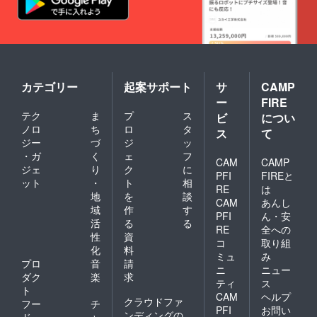
いクオ
ンテスト募集開
の対応
採用可
リティ
始：２０２５年
有無：
否の連
で、他
５月１日(木)～
採用さ
絡方
の海老
７月２０日(日)
れない
法：日
では満
海老教材の寄贈
場合、
本海老
足でき
開始：２０２５
返金等
協会の
なくな
年５月１２日
は行わ
専用
るほ
(月)～６月３０
カテゴリー
起案サポート
サ
CAMP
れない
メール
ど！無
日(月) 審査期
のでご
アドレ
ー
FIRE
性に食
間：２０２５年
注意く
ス ・採
べたく
テク
ま
プ
ス
ビ
につい
８月１日(金)～
ださ
用可否
なるこ
ノロ
ち
ロ
タ
２９日(金) 受賞
い。 ・
の時
ス
て
とがあ
発表：２０２５
ジー
づ
ジ
ッ
支援者
期：ご
り、ぷ
年９月１５日
との連
提案い
・ガ
く
ェ
フ
りぷり
CAM
CAMP
(月・祝)（海老
絡手段
ただい
ジェ
り
ク
に
の食感
の日） ・開催場
PFI
FIREと
（メー
てから
ット
・
ト
相
と濃厚
所：オンライン
ル、オ
10日以
RE
は
な甘み
地
を
談
・対象者：３才
ンライ
内 ・採
CAM
あんし
は、一
～満１８才 ・賞
域
作
す
ンビデ
用され
PFI
ん・安
度食べ
品：日本海老協
オ通
なかっ
活
る
る
たら忘
RE
全への
会認定の豪華え
話）
た場合
性
資
れられ
び商品 ・参加
コ
取り組
の対応
化
料
ませ
費：無料
ミュ
み
有無：
ん。こ
プロ
音
請
採用さ
ニ
ニュー
れから
ダク
楽
求
れない
ティ
ス
もずっ
ト
場合、
とリ
CAM
ヘルプ
クラウドファ
返金等
フー
チ
ピート
PFI
お問い
は行わ
ンディングの
ド・
ャ