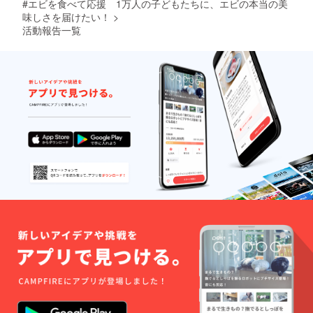
のも
#エビを食べて応援 1万人の子どもたちに、エビの本当の美
送付いたしま
し、未
掲載で
https://
ら取り
の。友
す。 注意事項 エ
味しさを届けたい！
>
来の料
きる動
youtu.b
出し
人にも
ビは、業務用の
活動報告一覧
理人を
画画像
e/TBtqk
て、小
勧めた
原版（1.5㎏）で
応援！
期限：
2Q07Yc
袋に入
い海老
届きます。食べ
≪支援
2025年
?si=x8-
れて上
です！
る直前に流水に
者との
12月末
cnn9gjt
から流
★★★
当てて解凍し、
連絡手
まで ・
DYGJB
水をあ
★★ 10
なるべく早くお
段≫
採用可
2 ・提
ててく
年リ
召し上がりくだ
メール
否の連
案の受
ださ
ピート
さい。再冷凍は
にてご
絡方
付方法
い。取
してい
避け、必ず加熱
連絡さ
法：日
提出
り出し
ます！
してください。
せてい
本海老
先：日
た後の
（70
≪寄贈先≫ ・日
ただき
協会の
本海老
残り
代・女
本海老協会に登
ます。
専用
協会の
は、速
性・海
録する2000校の
メール
専用
やかに
老好
施設（小中学
アドレ
メール
冷凍庫
き） こ
校・保育園・幼
ス ・採
アドレ
へ戻し
の海老
稚園・子ども食
用可否
ス 形
てくだ
を食べ
堂・児童養護施
の時
式：You
さい。
始めて
設など） ・全国
期：ご
Tubeに
10年に
社会福祉協議会
提案い
掲載で
なりま
・全国母子生活
ただい
きる動
す。
支援施設協議会
てから
画画像
スー
・社会福祉法人
10日以
期
パーで
日本保育協会な
内 ・採
限：
は絶対
ど 2.寄贈までの
用され
2025年
に手に
スケジュール・
なかっ
12月末
入らな
内容について コ
た場合
まで ・