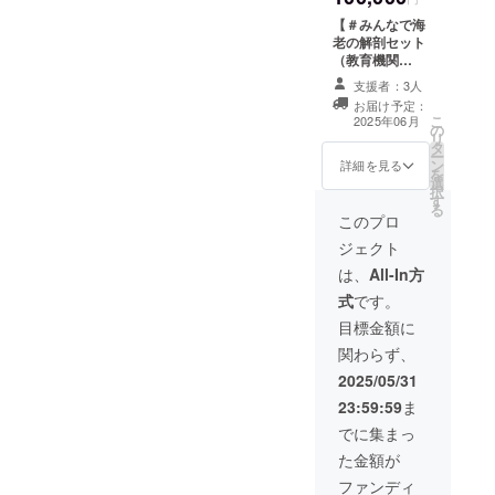
ます！
ている
物やグ
は公式
れると
緒に作
トシニ
に使え
の大粒
びかに塗り絵
身の特
地は
★★★
お食事
【＃みんなで海
ラタン
HP内で
は限り
りませ
ア大
ます。
エビ」
（提供） ・
別な時
様々で
★★ 濃
チケッ
老の解剖セット
やサラ
発表 ・
ません
んか？
賞」
家族か
海老専
産 地：イン
間に、
す。
厚な旨
トを見
（教育機関
ダにも
作品は
ので、
**商品
「ベス
らも今
門工場
ドネシア ・
贅沢な
味と甘
せる。
版）】 あなたが
とにか
当協会
ご了承
内容**
ト海老
日はエ
で徹底
おすすめ調理
支援者：3人
ひとと
みがた
・有効
「海老」のあし
く手軽
の一次
いただ
**「え
賞」
ビが
管理さ
法：塩焼き、エ
きをど
お届け予定：
まらな
期限：
ながおじさん
に使え
選考
ける方
びのう
「全日
入って
れた鮮
こ
ビフライ、テル
2025年06月
うぞ。
い！
2025年
の
♪♪♪ ◎教育機関
ます。
（2024
のみ応
た」ダ
本海老
豪華！
度の良
リ
ミドール
**長寿
（40
6月～
タ
版とは？ 授業や
家族か
年は約
募をお
ンス振
選手
と好評
さはお
ー
のお祝
代・女
2026年
ン
学習施設向けの
詳細を見る
らも今
100作
願いし
付の新
権」な
です。
墨付
を
いに！
性・主
5月末ま
選
「海老の解剖
日はエ
品）を
ます）
規提案
どを受
絶対リ
き！ ぷ
択
海老好
婦） 普
で ≪注
す
セット」教材を
ビが
通過し
【商品
権
賞した
ピート
りっぷ
る
きな方
段から
意事項
学びの場に贈ろ
このプロ
入って
たもの
内容】
**（採
有名人
確定し
りの食
へのプ
海老料
≫ ・使
う！ 子ども食
豪華！
から選
・ 「え
用され
や企業
まし
感と豊
レゼン
ジェクト
理が好
用でき
堂・児童養護施
と好評
定 子ど
びのう
るかは
に贈ら
た。
かな旨
トに！
きでい
るのは
設・学校・保育
は、
All-In方
です。
もたち
た」PV
未定）
れた ”正
■注意事
味をお
** 「エ
ろいろ
ランチ
園・幼稚園への
絶対リ
の夢を
動画の
**公式
式な賞
項/その
楽しみ
ビを食
式
です。
試して
のみ ・
寄付が直接支援
ピート
応援
新規提
HP内に
状」”と
他 食べ
くださ
べると
います
期限切
できる！ 日本海
目標金額に
確定し
し、**
案権
てクレ
同じデ
る分量
い！ ・
長生き
が、こ
れのチ
老協会登録施設
まし
海老の
（採用
ジット
ザイン
だけ袋
おすす
する」
関わらず、
の海老
ケット
へ直接お届け！
た。
魅力を
される
記載
のもの
から取
め調理
そんな
は格
はご利
日本海老協会に
2025/05/31
■注意事
伝える
かは未
**（ダ
を ”額縁
り出し
法：エ
言い伝
別！焼
用不
登録された約
項/その
素敵な
定） ・
ンス振
に入れ
て、小
ビチ
えのよ
23:59:59
ま
いても
可・返
2000校の教育機
他 食べ
賞を贈
公式HP
付師と
て” お届
袋に入
リ、エ
うに、
茹でて
金不可
関 や施設に案内
でに集まっ
る分量
りま
内にて
して）
けしま
れて上
ビマ
エビづ
もプリ
し、支援者さま
だけ袋
しょ
クレ
**紹介
す。
から流
ヨ、バ
くしの
た金額が
プリ
のお名前入りで
から取
う！ さ
ジット
文＆紹
水をあ
ター醤
セット
で、頭
お届けいたしま
ファンディ
り出し
らに！
記載
介写真
ててく
油炒
で 「⁂⁂