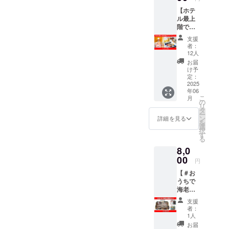
喜三夫
②”エビ
ト！ ★
背ワタ
ナー
【ホテ
シェフ
応援
・ 特大
処理済
に、ぜ
ル最上
の極上
団”就任
サイズ
みで下
ひ「王
階で海
の海老
日本海
で食べ
処理不
の海
老を堪
料理を
老協会
応え抜
要！ ・
支援
老」を
能 ラン
堪能で
公認の
群！ ・
者：
海老専
お楽し
チお食
きるお
エビ応
12人
背ワタ
門工場
みくだ
事券 1
食事券
援団に
処理済
お届
で安心
さい。
名様
です。
任命！
け予
みで下
の品
■リター
分】 日
ぜひご
定：
あなた
処理不
質！
ン品の
本海老
2025
賞味く
のお名
要！ ・
（※大き
内容 ・
年06
協会コ
ださ
前
海老専
すぎて
商品
こ
月
ラボの
い！ ≪
の
（ニッ
門工場
一部業
名：王
リ
特別メ
店舗情
タ
クネー
で安心
務用か
の海老
ー
ニュー
報≫ 店
ン
ム可）
詳細を見る
の品
ら外れ
（2尾）
を
を、
名： 日
選
を協会
質！
たこと
・規
択
鮨・天
本橋ゆ
す
公式HP
（※大き
もある
格：超
る
ぷら専
かり
に掲
すぎて
レアな
大型有
8,0
門店
（東京
載！ ・
一部業
エ
頭海
「玉か
00
都中央
掲載期
務用か
円
ビ！）
老 2尾
がり・
区日本
間：
ら外れ
エビ好
（全長
【＃お
玉衣」
橋3-2-
2025年
たこと
きの皆
30㎝/
うちで
で高野
14） 予
7月1日
もある
さま、
尾） ・
海老の
竜一
約
から1年
レアな
この機
製造
解剖
シェフ
TEL：
間掲載
エ
支援
会にぜ
者：毎
セッ
の極上
03-
（自動
者：
ビ！）
ひ！ ■
味水産
ト】 海
の海老
3271-
1人
更新あ
エビ好
リター
株式会
老専門
料理を
3436 公
り） ・
お届
きの皆
ン品の
社 ・加