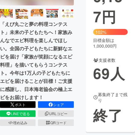
7
円
まちづくり・地域活性化
「えび丸ごと夢の料理コンテス
CAMPFIRE for Social Good
CAMPFIRE Creation
ト」未来の子どもたちへ！家族み
102%
CAMPFIREふるさと納税
machi-ya
コミュニティ
んなでエビ料理を楽しんでほし
目標金額は
1,000,000円
い。全国の子どもたちに新鮮なエ
ビを届け「家族が笑顔になるエビ
支援者数
料理」を描いてもらうコンテス
69
人
ト。今年は1万人の子どもたちに
エビを届けることが目標！ご支援
に感謝し、日本海老協会の極上エ
募集終了まで残
ビをお届けします！
り
ポスト
シェア
終了
LINEで送る
URLコピー
埋め込み
QRコード