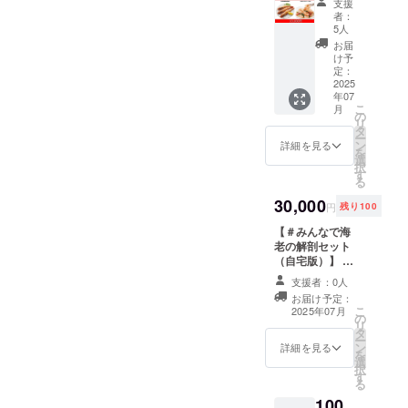
る「え
ストラ
支援
アイテ
ミャン
ム) ■お
ト】 ■
ン品の
れてい
びかに
者：
ンで、
ム～～♪
マー、
客様の
リター
紹介
るた
5人
塗り
本格江
④海老
パキス
口コミ
ン品の
①Calbe
め、ご
絵」が
お届
戸前寿
の解剖
タン、
★★★
内容 ①
eかっぱ
家庭や
け予
含まれ
司と、
下敷き
タイ、
★★
・商品
えびせ
定：
BBQで
ていま
香り高
学びな
ベトナ
ににさ
名：天
2025
ん ちゃ
も使い
す。海
いOlive
がら楽
ム) ■お
年07
ん ぷ
然大き
んちゃ
やすく
老の構
油で丁
こ
しめ
月
客様の
りっぷ
な有頭
んこ
の
なって
造を学
寧に揚
リ
る！海
口コミ
りで大
エビ
♪・・・
タ
いま
びなが
げた新
ー
老解剖
★★★
ぶりな
（８
（レア
ン
す。ご
詳細を見る
ら、実
感覚の
を
下敷き
★★
エビが
尾）１
な非売
選
自宅用
際に解
天ぷら
択
海老の
ににさ
たくさ
尾あた
品！）
す
はもち
剖して
をお楽
る
生態を
ん ぷ
ん入っ
り約75g
②海老
ろん、
その美
しみい
学びな
りっぷ
ていて
・産
30,000
の解剖
お中
味しさ
ただけ
円
残り100
がら、
りで大
びっく
地：イ
下敷
元・お
を実
ます。
楽しん
ぶりな
り！ ト
ンドネ
【＃みんなで海
き・・
歳暮に
感！食
素材選
で使え
エビが
マト
シ
老の解剖セット
・（学
使用す
べるこ
びから
るアイ
たくさ
ソース
ア
（自宅版）】 学
びも楽
るのも
とはも
仕上げ
テムで
ん入っ
のパス
・商品
校・教育機関向
しい♪）
おすす
ちろ
まで、
支援者：0人
す！
ていて
タに入
紹介：
けの海老をご自
③ 海老
めで
ん、学
すべて
お届け予定：
⑤★今
びっく
れた
全日本
宅にお届けしま
の塗り
す。日
びの楽
にこだ
こ
2025年07月
なら教
り！ ト
り、ア
海老選
の
す！ 自宅版：家
絵・・
本海老
しさも
わり抜
リ
材用”え
マト
ヒー
手権で
タ
族で楽しむ！業
・（お
協会理
味わえ
いた一
ー
びかに
ソース
ジョに
専門審
ン
務用エビ解剖
子さま
詳細を見る
事であ
る特別
皿一皿
を
塗り
のパス
してみ
査員に
選
セット 「おうち
やお孫
る藤井
なセッ
に、海
択
絵”を提
タに入
たので
No1で
す
で本格解剖！」
さんと
の冷凍
トで
老の魅
る
供♪♪ 一
れた
すが普
選ばれ
学びながら食べ
一緒
庫にも
す。 ・
力を存
緒にエ
100
り、ア
段スー
た”最高
る体験をしてみ
に！）
常にス