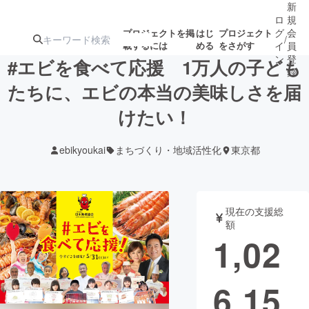
新
ロ
規
グ
会
プロジェクトを掲
はじ
プロジェクト
/
載するには
める
をさがす
イ
員
ン
登
#エビを食べて応援 1万人の子ども
録
たちに、エビの本当の美味しさを届
けたい！
人気のプロ
注目のリ
注目の新着プロ
募集終了が近いプ
もうすぐ公開
ジェクト
ターン
ジェクト
ロジェクト
されます
ebikyoukai
まちづくり・地域活性化
東京都
アート・写真
音楽
現在の支援総
テクノロジー・ガジェット
ゲーム・サ
額
1,02
映像・映画
書籍・雑誌
6,15
ビジネス・起業
チャレンジ