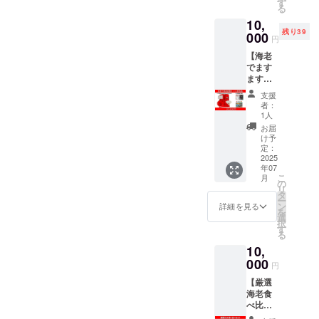
で育っ
す
寿司と
お食事
氏名を
から冷
る
ビチ
具を使
感！！
た天然
Olive天
チケッ
掲載い
凍で730
リ、エ
用する
10,
天然エ
エビ
ぷら】
トを見
たしま
日 ・お
ビマ
ことを
残り39
ビなら
000
を、鮮
にて、
せる。
円
す。 ③
すすめ
ヨ、バ
お勧め
ではの
度を守
海老を
・有効
絶品
調理
ター醤
しま
【海老
旨味・
るため
まるご
期限：
かっぱ
法：エ
油炒
す。解
でます
甘味・
に－
と楽し
2025年
えびせ
ビチ
め、海
凍後は
ます長
食感を
40℃で
んでい
6月～
んオリ
リ、エ
老カ
なるべ
寿祈願
お楽し
瞬間凍
ただけ
2026年
支援
ジナル
ビマ
レー ■
く早く
セッ
みくだ
結し、
る特別
者：
5月末ま
フード
ヨ、バ
原材
お召し
ト】(限
さい。
あなた
1人
ランチ
で ≪注
クリッ
ター醤
料・成
上がり
定40
海老専
の食卓
とのコ
お届
意事項
プ（非
油炒
分 バナ
くださ
個）
門工場
にお届
け予
ラボ
≫ ・使
売品）
め、海
メイエ
い！
「海老
の社長
定：
けしま
レー
用でき
やめら
老カ
ビ、食
は長寿
2025
が自宅
す。 こ
ション
るのは
れな
レー ■
塩/調味
年07
の象
用に使
のセッ
企画を
ランチ
い、と
こ
原材
月
料(無機
徴！」
用する
の
トに
実現す
のみ ・
められ
リ
料・成
塩等) え
そんな
ことか
タ
は、海
ること
期限切
ない
ー
分 バナ
び産地
縁起の
ら「社
ン
老の解
詳細を見る
になり
れのチ
♪Calbe
を
メイエ
(イン
いいエ
長エ
選
剖を楽
まし
ケット
e商品を
択
ビ、食
ド、イ
ビを
ビ」と
す
しめる
た。 東
はご利
食べる
る
塩/調味
ンドネ
テーマ
も呼ば
「解剖
京湾の
用不
時に便
料(無機
シア、
10,
に、特
れる大
下敷
輝きと
可・返
利です
塩等) え
ミャン
別な
000
きな無
き」
お台場
円
金不可
よ。 こ
び産地
マー、
セット
頭エ
と、解
の景色
こでし
(イン
パキス
【厳選
をご用
ビ。1尾
剖をさ
を一望
か手に
ド、イ
タン、
海老食
意しま
1尾バラ
らに楽
できる
入らな
ンドネ
タイ、
べ比べ
した！
バラに
しくす
天空レ
いレア
シア、
ベトナ
セッ
■リター
凍結さ