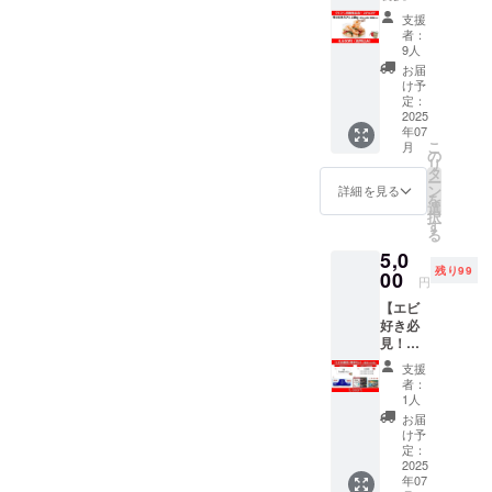
記念！
★ エビ
ビフラ
愛をカ
支援
２
好き必
イ、
タチに
者：
８％OF
見！一
BBQな
9人
しませ
F（送料
度は食
ど、さ
んか？
お届
込
べてほ
まざま
け予
「#エビ
み）】
しい特
定：
な料理
を食べ
★ エビ
2025
大むき
を楽し
て応
年07
好き必
えび
むこと
援！」
こ
月
見！一
1.15kg
の
ができ
の気持
リ
度は食
（解凍
タ
ます。
ちを込
ー
べてほ
後1kg）
ン
大きな
詳細を見る
めて、
を
しい特
累計1日
選
お口で
ぜひご
択
大むき
1万個販
す
海老を
参加く
る
えび
売！海
頬張る
ださ
5,0
1.15kg
老のプ
贅沢な
い！ ・
残り99
（解凍
00
ロが厳
体験
掲載期
円
後1kg）
選した
は、ま
間：
【エビ
累計1日
「特大
さに特
2025年
好き必
1万個販
サイズ
別なひ
7月1日
見！
売！海
の大粒
とと
から1年
「エビ
老のプ
エビ」
き。こ
間掲載
支援
応援
ロが厳
を、ク
れほど
者：
（自動
団」特
選した
ラファ
1人
のサイ
更新あ
別セッ
「特大
ン記念
ズと品
お届
り） ・
ト】限
サイズ
として
け予
質の海
掲載方
定100
の大粒
定：
コスパ
老を手
法：エ
個！ エ
2025
エビ」
最強の
に入れ
ビ応援
年07
ビ好き
を、ク
リター
ること
団公式