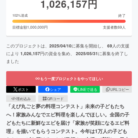
1,026,157
円
終了
102
%達成
目標金額
1,000,000
円
支援者数
69
人
このプロジェクトは、
2025/04/10
に募集を開始し、
69
人の支援
により
1,026,157
円の資金を集め、
2025/05/31
に募集を終了し
ました
もう一度プロジェクトをやってほしい
ポスト
シェア
LINEで送る
URLコピー
埋め込み
QRコード
「えび丸ごと夢の料理コンテスト」未来の子どもたち
へ！家族みんなでエビ料理を楽しんでほしい。全国の子
どもたちに新鮮なエビを届け「家族が笑顔になるエビ料
理」を描いてもらうコンテスト。今年は1万人の子ども