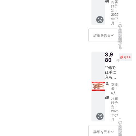
お届
なたの
け予
名前が
定：
公式HP
2025
年07
に！
こ
月
「エビ
の
リ
が好
タ
ー
き！応
ン
詳細を見る
を
援した
選
択
い！」
す
る
そんな
3,9
あなた
残り24
に、日
80
円
本海老
**他で
協会公
は手に
認 「エ
入らな
ビ応援
い！王
団」 の
支援
の海老
称号を
者：
で贅沢
授与！
6人
なひと
ご支援
お届
ときを
をいた
け予
**（夏
だいた
定：
のBBQ
2025
方の お
年07
にぴっ
名前
こ
月
たり）
（ニッ
の
リ
「王の
クネー
タ
ー
海老」
ム可）
ン
詳細を見る
を
は、全
を、日