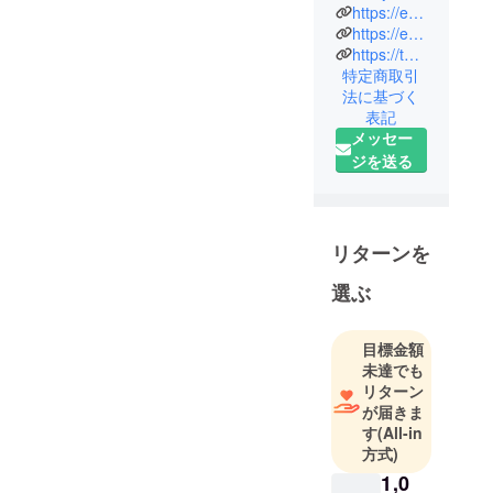
と申しま
https://ebikyoukai.jp/
かげさまで本プロジェクト
す。
https://ebikyoukai.jp/ebifes/
https://twitter.com/everyday_ebi
海老屋の娘
は無事に終了し、現在、コ
特定商取引
に生まれ
ンテストの募集も順調に進
法に基づく
「美味しい
表記
んでおります。これまで
海老を食卓
メッセー
に、全国27校・2,209名の生
に届けた
ジを送る
い！」の一
徒の皆さまよりお申込みを
心で日本海
いただき、各地で“えび丸ご
老協会を
と”をテーマにした夢のレシ
2014年5月に
リターンを
設立しまし
ピが生まれようとしていま
選ぶ
た。
す。詳細は公式ページにて
エビ業界の
ご覧いただけます：▶︎
関係各社
目標金額
https://ebikyoukai.jp/ebifes/d
未達でも
（現在84
リターン
社）と連携
reamcooking-2025/また、皆
が届きま
し、おいし
さまにお申込みいただきま
す
(All-in
い水産物を
方式)
したリターン品につきまし
いつまでも
1,0
ては、順次ご案内・発送を
皆様にお届