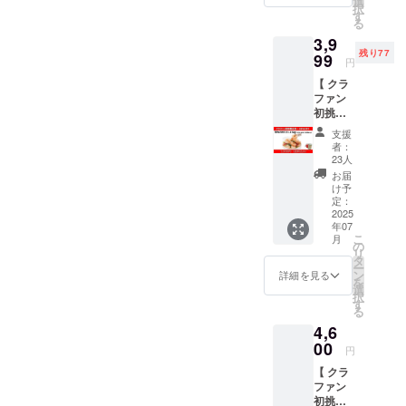
選
択
長30㎝
本海老
す
る
という
協会公
3,9
超超超
式HPに
残り77
大型サ
99
掲載い
円
イズの
たしま
【 クラ
有頭海
す。 エ
ファン
老。国
ビ応援
初挑戦
際規格
団に参
記念！
で最大
加する
支援
３
級の大
と… ★
者：
８％OF
きさを
日本海
23人
F（送料
誇るタ
老協会
お届
込
イガー
公式HP
け予
み）】
海老
定：
にお名
※こちら
2025
は、ま
前掲
年07
の商品
さに天
載！ ★
こ
月
は、赤
然海老
の
エビ愛
リ
字覚悟
の「海
タ
をア
ー
の記念
老の王
ン
ピール
詳細を見る
を
商品で
者」で
選
でき
択
す。他
す。 お
す
る！ ★
る
の商品
うちで
エビ文
4,6
も併せ
豪華な
化を一
て購入
00
塩焼
緒に盛
円
いただ
き、テ
り上げ
【 クラ
けます
ルミ
よう！
ファン
と幸い
ドー
あなた
初挑戦
です。
ル、エ
のエビ