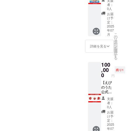
き、エ
支援
お待ち
せんオ
ても大
す。
権】 ★
てとっ
イ、テ
一緒に楽しく学
心臓部
(1.8Kg)
者：
ビフラ
してお
リジナ
きくて
「えび
音楽関
ても大
ルミ
びたい方！ 解剖
分にあ
0人
製造
イ、テ
りま
ルフー
ぷりぷ
丸ごと
係者の
満足で
ドー
後は料理して美
しらっ
者：毎
お届
ルミ
す。 ≪
ドク
り！ 食
夢の料
皆様、
す♡ し
ル ②
味しく食べられ
た海老
け予
味水産
ドー
店舗情
リップ
べ応え
理コン
お力を
かも殻
・商品
定：
る！ 【商品説
がかっ
株式会
ル ■
報≫ 店
（限定
があっ
テス
貸して
2025
や背腸
名：背
明】 有頭エビ
ぱえび
社 加
お客様
名： 鮨
100
年07
てとっ
ト」の
くださ
などの
わた処
（35尾）と海老
せんの
工地：
からの
玉かが
こ
月
個）」
ても大
審査員
い！ 日
処理の
理済
の
の解剖下敷き(1
海老！
愛知県
声
り天ぷ
リ
エビの
満足で
を務め
本海老
手間が
大粒む
タ
枚）がセットに
ちゃん
西尾市
★★★
ら 玉衣
ー
生態を
す♡ し
ていた
協会の
いら
きえび
ン
なっており、仲
ちゃん
詳細を見る
賞味
★★
住所：
を
学べる
かも殻
だく権
公式
ず、解
[1袋
選
間といっしょに
こは、
期限：
ぷりぷ
〒135-
択
「海老
や背腸
利で
テーマ
凍して
(1.15Kg
す
海老の解剖を学
見た目
加工後
り食感
8701 東
る
の解剖
などの
す。コ
ソング
すぐ調
<正味重
ぶことができま
もユ
から冷
が最
京都港
下敷
100
処理の
ンテス
「えび
理でき
量
す。通常は教材
ニーク
凍で730
高！
区台場2
き」
手間が
ト作品
のう
,00
るので
1Kg>)]
として学校に提
で心温
日 ・お
残り1
（40
丁目6−1
「海老
いら
の中か
た」の
とても
・産
0
供しているもの
まるア
すすめ
代・男
円
グラン
の塗り
ず、解
ら1名を
PV制作
便利で
地：(イ
ですが、今回は
イテム
調理
性・飲
ドニッ
絵」に
凍して
選定
が長ら
【えび
す！
ンド、
特別に個人のお
です。
法：エ
食店
コー東
加え、
すぐ調
し、あ
く停滞
のうた
★★★
インド
客様にもご購入
生地に
ビフラ
オー
京 台場
日本海
理でき
なたの
中…。
公式エ
★★
ネシ
いただけるよう
は、縁
イ、エ
ナー）
30階 予
老協会
るので
お名前
そこ
ビダン
イイさ
ア、
にいたしまし
起のよ
ビチ
塩焼き
支援
約
公式
とても
を冠し
で、あ
ス振付
ん 冷凍
ミャン
た。教育機関に
い
リ、エ
者：
で食べ
TEL：
キャラ
便利で
た賞を
なたの
提案
のエビ
マー、
贈って、授業や
「鶴」
0人
ビマ
ました
03-
クター
す！
授賞で
アイデ
権】 ダ
はいつ
パキス
自然学習、夏休
と「亀
ヨ、バ
お届
が、ぷ
6457-
の「エ
★★★
きま
アを活
ンス振
も火を
タン、
みの自由研究と
甲文」
け予
ター醤
りぷり
1930 公
ビデ
★★
す。子
かし
付師の
入れた
タイ、
定：
して使っていた
の模様
油炒
の食感
式サイ
イ」か
イイさ
供たち
て、新
皆様、
2025
ら小指
ベトナ
だくこともでき
が入っ
め、海
と甘み
ト：
ら心を
年07
ん 冷凍
にとっ
しいPV
お力を
の爪位
ム)
ます。海老の解
てお
老カ