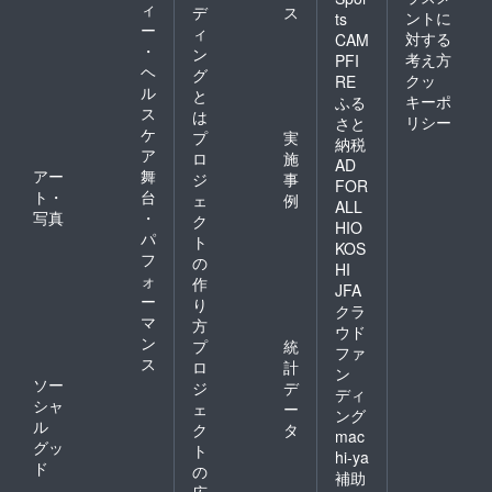
ィ
デ
ス
ントに
ts
ー
ィ
対する
CAM
・
ン
考え方
PFI
ヘ
グ
クッ
RE
ル
と
キーポ
ふる
ス
は
リシー
さと
ケ
プ
実
納税
ア
ロ
施
AD
アー
舞
ジ
事
FOR
ト・
台
ェ
例
ALL
写真
・
ク
HIO
パ
ト
KOS
フ
の
HI
ォ
作
JFA
ー
り
クラ
マ
方
ウド
ン
プ
統
ファ
ス
ロ
計
ン
ソー
ジ
デ
ディ
シャ
ェ
ー
ング
ル
ク
タ
mac
グッ
ト
hi-ya
ド
の
補助
広