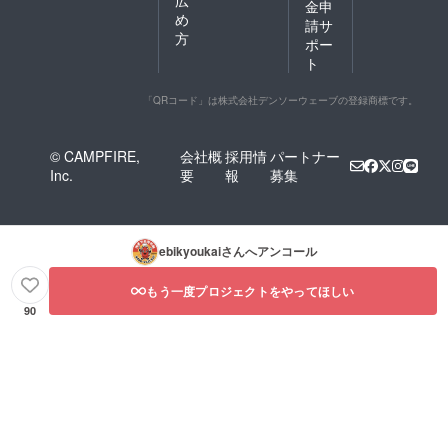
金申
め
請サ
方
ポー
ト
「QRコード」は株式会社デンソーウェーブの登録商標です。
© CAMPFIRE,
会社概
採用情
パートナー
Inc.
要
報
募集
ebikyoukai
さんへアンコール
もう一度プロジェクトをやってほしい
90