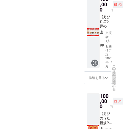
商品
分に詰
ビライ
ヒー
,00
パーで
の有頭
ませんか？
④お礼
トック
残り2
名：天
め込み
フを盛
ジョに
買うえ
エビ”を
0
【セット内容】
のお手
してあ
然大き
円
まし
り上げ
してみ
びより
使用。
有頭海老 35尾
紙・・
る逸品
な有頭
た。 こ
ましょ
たので
【えび
も大ぶ
インド
（業務用・冷
・（心
です。
エビ
のプロ
う～～
すが普
丸ごと
りで食
ネシア
凍・ブロック凍
を込め
＊＊注
（８
ジェク
～！！
段スー
夢の料
べ応え
産イリ
結） 解剖＆食事
てお届
意事項
尾）約
トを通
エビエ
パーで
理コン
もあっ
アン海
にたっぷり！ 海
けしま
＊＊ 解
75g/尾
支援
して、
ビッ！
買うえ
テスト
てすご
峡で
老の解剖下敷き
す） **
凍後、
者：
海老の
日本海
びより
審査権
く美味
育った
（1枚） 見なが
数量限
1人
背ワタ
海
新たな
老協会
も大ぶ
（授賞
しかっ
天然エ
ら楽しく学べ
定40個
を取っ
お届
老の解
可能性
の「エ
りで食
権）】
たで
ビを、
る！ 【ご注意】
のみの
け予
てから
剖下敷
と、日
ビ応援
べ応え
あなた
す！
鮮度を
定：
※ 本商品は「原
非売
加熱調
き
本の食
団」と
もあっ
も審査
2025
★★★
守るた
版」と呼ばれる
品！**
理する
文化の
して、
年07
てすご
員に！
★★ R
めに－
ブロック凍結の
レアな
ことを
え
未来に
こ
月
あなた
く美味
未来の
ママさ
40℃で
の
業務用エビで
Calbee
お勧め
びかに
貢献で
リ
のお名
しかっ
「子ど
ん スー
瞬間凍
タ
す。 1尾ずつ取
ちゃん
しま
塗り絵
きるこ
ー
前を協
たで
も海老
パーで
結し、
ン
り出すことがで
ちゃん
詳細を見る
す。 ■
（提
とを心
を
会公式
す！
大使」
売って
あなた
選
きませんので、
こを手
リター
供） ・
から嬉
択
ホーム
★★★
を選ぼ
いる冷
の食卓
す
解凍後にご使用
に入れ
ン品の
産
しく
る
ページ
★★ R
う！ 一
凍のエ
にお届
ください。 ※ 冷
るチャ
内容 ・
地：イ
思って
に掲
100
ママさ
生の思
ビに比
けしま
凍でお届けしま
ンスを
商品
ンドネ
いま
載！こ
ん スー
い出を
,00
べてと
す。
すので、解凍後
お見逃
名：社
残り1
シ
す。皆
こでし
パーで
子ども
ても大
・おす
0
はなるべく早く
しな
長海老
ア
円
さまの
か手に
売って
たちと
きくて
すめ調
ご使用くださ
く！ 長
（厳選
・おす
ご支援
入らな
いる冷
一緒に
【えび
ぷりぷ
理法：
い。 【こんな方
寿の象
無頭エ
すめ調
とご来
い「絶
凍のエ
作る特
のうた
り！ 食
塩焼
におすすめ！】
徴の
ビ）
理法：
店を、
品かっ
ビに比
別な機
新規PV
べ応え
き、エ
自由研究や食育
「海
内容
塩焼
心より
ぱえび
べてと
会で
提案
があっ
ビフラ
に！ お子さまと
老」を
量：1箱