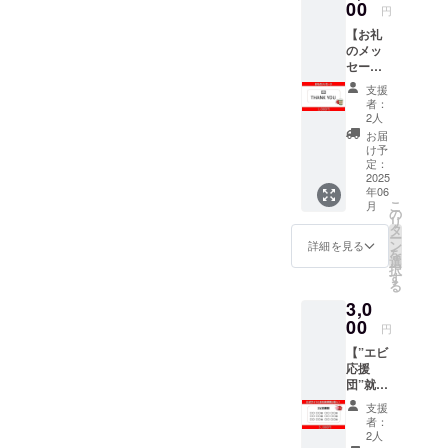
00
円
けするため
進めてまいりますので、今
【お礼
に、国内の
のメッ
しばらくお待ちください。
海老食の普
セー
今後とも、子どもたちの挑
ジ】 感
及促進活動
支援
謝の気
者：
を行ってお
戦と学びを応援する本プロ
持ちを
2人
ります。
込め
お届
ジェクトへのご関心とご支
て、支
け予
援者様
定：
援を、どうぞよろしくお願
この度、ク
のメー
2025
年06
いいたします。
ルアド
ラウドファ
こ
月
レス宛
の
ンディング
リ
にお礼
タ
ー
に初挑戦す
のメッ
ン
詳細を見る
を
セージ
選
ることにい
択
をお送
す
たしまし
る
りしま
3,0
た。
す。
00
どうか、み
円
なさまのご
【”エビ
応援
協力とご支
団”就
援をよろし
任】 日
支援
くお願いい
本海老
者：
協会公
2人
たします。
認！あ