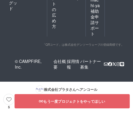
グッ
ト
hi-ya
ド
の
補助
広
金申
め
請サ
方
ポー
ト
「QRコード」は株式会社デンソーウェーブの登録商標です。
© CAMPFIRE,
会社概
採用情
パートナー
Inc.
要
報
募集
株式会社プラタ
さんへアンコール
もう一度プロジェクトをやってほしい
5