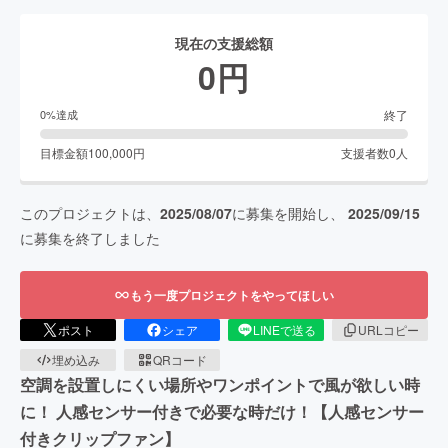
現在の支援総額
0
円
終了
0
%達成
目標金額
100,000
円
支援者数
0
人
このプロジェクトは、
2025/08/07
に募集を開始し、
2025/09/15
に募集を終了しました
もう一度プロジェクトをやってほしい
ポスト
シェア
LINEで送る
URLコピー
埋め込み
QRコード
空調を設置しにくい場所やワンポイントで風が欲しい時
に！ 人感センサー付きで必要な時だけ！【人感センサー
付きクリップファン】