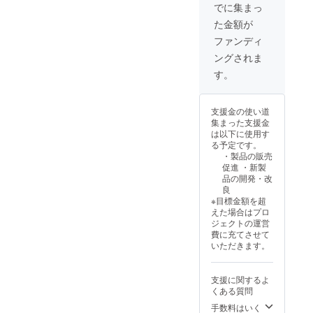
の取り扱い
量産効
でに集まっ
率が向
をはじめま
た金額が
上した
した。
場合、
ファンディ
正規販
ングされま
売価格
今回のクラ
が販売
す。
ウドファン
予定価
格より
ディングも
下がる
弊社にとっ
支援金の使い道
可能性
集まった支援金
ては新しい
もござ
は以下に使用す
いま
チャレンジ
る予定です。
す。 ※
です。新た
・製品の販売
デザイ
促進 ・新製
な製品、
ン・仕
品の開発・改
様は変
チャレンジ
良
更にな
で世の中の
※目標金額を超
る可能
えた場合はプロ
性もご
皆様のお役
ジェクトの運営
ざいま
に立てる製
費に充てさせて
す。ご
いただきます。
品を送り出
了承く
ださ
していきま
い。 ※
す。
支援に関するよ
リター
くある質問
ン製品
は随時
手数料はいく