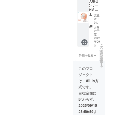
人感セ
販売を行っ
ンサー
ています。
付き２
WAY
支援
ファ
者：
時代の変化
ン ×1
0人
に対応して
点 付属
お届
品：
新たなチャ
け予
USB充
定：
レンジをす
電ケー
2025
年09
る弊社は、
ブル/取
こ
月
扱説明
の
過去に折り
リ
書/ドラ
タ
たたみ自転
ー
イバー/
ン
詳細を見る
を
ネジ×2
車の販売を
選
択
「一般
す
していたこ
る
販売価
このプロ
とや長年に
格
ジェクト
3980円
わたるバッ
の
は、
All-In方
テリー等の
5％OFF
式
です。
取り扱い経
」 ※カ
ラー：
験を活かし
目標金額に
ブルー/
て、次世代
関わらず、
ピンク
※皆様の
モビリティ
2025/09/15
ご支援
のEVバイク
23:59:59
ま
により