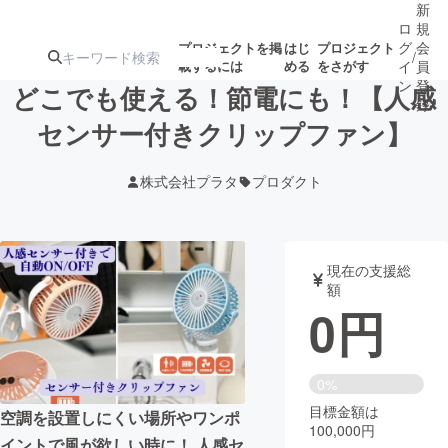
新
ロ
規
グ
会
プロジェクトを掲
はじ
プロジェクト
/
載するには
める
をさがす
イ
員
ン
登
どこでも使える！節電にも！【人感
録
センサー付きクリップファン】
人気のプロ
注目のリ
注目の新着プロ
募集終了が近いプ
もうすぐ公開
株式会社プラタ
プロダクト
ジェクト
ターン
ジェクト
ロジェクト
されます
アート・写真
音楽
現在の支援総
額
0
円
テクノロジー・ガジェット
ゲーム・サ
映像・映画
書籍・雑誌
0%
目標金額は
空調を設置しにくい場所やワンポ
100,000円
ビジネス・起業
チャレンジ
イントで風が欲しい時に！ 人感セ