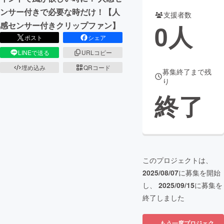
ンサー付きで必要な時だけ！【人
支援者数
まちづくり・地域活性化
0
人
感センサー付きクリップファン】
ポスト
シェア
CAMPFIRE for Social Good
CAMPFIRE Creation
LINEで送る
URLコピー
CAMPFIREふるさと納税
machi-ya
コミュニティ
埋め込み
QRコード
募集終了まで残
り
終了
このプロジェクトは、
2025/08/07
に募集を開始
し、
2025/09/15
に募集を
終了しました
もう一度プロジェク