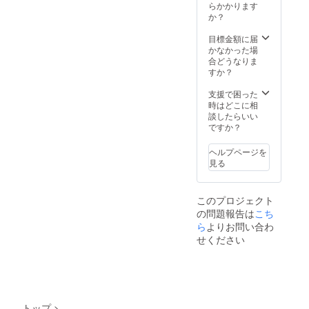
お届け
らかかります
いたし
か？
ます。
目標金額に届
かなかった場
合どうなりま
すか？
支援で困った
時はどこに相
談したらいい
ですか？
ヘルプページを
見る
このプロジェクト
の問題報告は
こち
ら
よりお問い合わ
せください
トップ
>