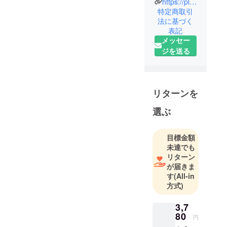
https://plata.co.jp/
弊社は、
特定商取引
1990年設立
法に基づく
表記
の設立以
メッセー
来、時代に
ジを送る
合わせて
様々な事業
をおこなっ
てきまし
リターンを
た。現在
は、自社オ
選ぶ
リジナル製
品をはじ
目標金額
め、スマホ
未達でも
関連商品、
リターン
生活雑貨、
が届きま
す
(All-in
食品など広
方式)
域ジャンル
の商品をイ
3,7
ンターネッ
80
円
ト販売、卸