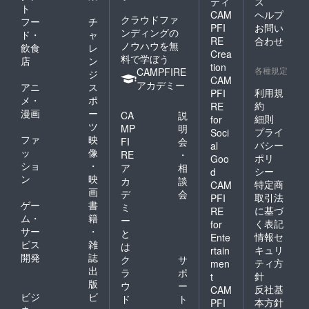
ティ
ス
ト
CAM
ヘルプ
クラウドファ
フー
チ
PFI
お問い
ンディングの
ド・
ャ
RE
合わせ
ノウハウを無
飲食
レ
Crea
料で学ぼう
店
ン
tion
各種規定
CAMPFIRE
ジ
CAM
アカデミー
アニ
ス
利用規
PFI
メ・
ポ
約
RE
漫画
ー
CA
説
細則
for
ツ
MP
明
プライ
Soci
ファ
映
FI
会
バシー
al
ッ
像
RE
・
ポリ
Goo
ショ
・
ア
相
シー
d
ン
映
カ
談
特定商
CAM
画
デ
会
取引法
PFI
ゲー
書
ミ
に基づ
RE
ム・
籍
ー
く表記
for
サー
・
と
情報セ
Ente
ビス
雑
は
キュリ
rtain
開発
誌
ク
サ
ティ方
men
出
ラ
ポ
針
t
版
ウ
ー
反社基
CAM
ビジ
ビ
ド
ト
本方針
PFI