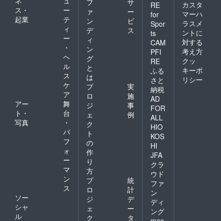
ネ
ュ
フ
サ
カスタ
RE
ス・
ー
ァ
ー
マーハ
for
起業
テ
ン
ビ
ラスメ
Spor
ィ
デ
ス
ントに
ts
ー
ィ
対する
CAM
・
ン
考え方
PFI
ヘ
グ
クッ
RE
ル
と
キーポ
ふる
ス
は
リシー
さと
ケ
プ
実
納税
ア
ロ
施
AD
アー
舞
ジ
事
FOR
ト・
台
ェ
例
ALL
写真
・
ク
HIO
パ
ト
KOS
フ
の
HI
ォ
作
JFA
ー
り
クラ
マ
方
ウド
ン
プ
統
ファ
ス
ロ
計
ン
ソー
ジ
デ
ディ
シャ
ェ
ー
ング
ル
ク
タ
mac