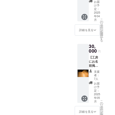
ご飯に
見れた
お届
行く。
りしま
け予
しかも
す！ ・
定：
奢り
2025
一足に
年04
で。し
つき一
こ
月
かも高
枚ずつ
の
リ
い。な
の利用
タ
ー
んなら
が可能
ン
詳細を見る
を
交通費
です！
選
択
も負担
・現金
す
る
しな
への交
30,
きゃな
換はで
らな
000
きませ
円
い。
ん。お
【工房
まった
つりは
にお名
くもっ
でませ
前掲
てとて
ん。 ・
載】 革
つもな
住所と
支援
に支援
くメ
名前を
者：
者様の
リット
入力し
7人
お名前
が無い
ていた
お届
（ニッ
という
だき、
け予
クネー
史上最
定：
後日チ
ム）を
2025
低なリ
ケット
年05
書かせ
ターン
を送ら
こ
月
ていた
です
の
せてい
リ
だき、
が、園
タ
ただき
ー
工房に
田に
ン
ます！
詳細を見る
を
掲載さ