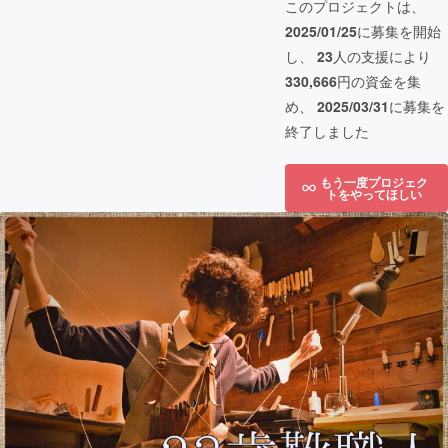
このプロジェクトは、
2025/01/25
に募集を開始
し、
23
人の支援により
330,666
円の資金を集
め、
2025/03/31
に募集を
終了しました
もう一度プロジェク
トをやってほしい