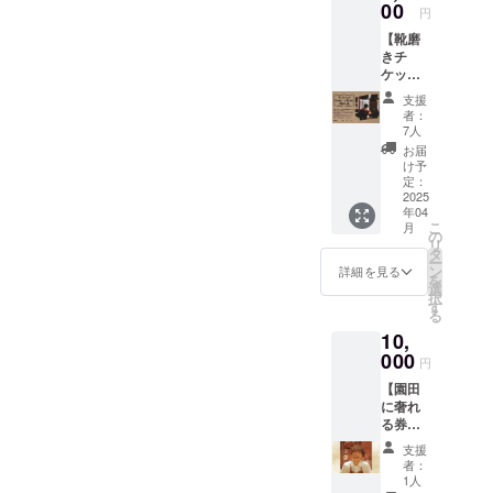
ます！
00
だきま
円
そのた
す。
【靴磨
め、送
きチ
り先の
ケッ
ご住所
ト】プ
と氏名
支援
レゼン
をご入
者：
トにも
力お願
7人
おすす
いして
お届
めで
おりま
け予
す！ 靴
すっ！
定：
磨きを
2025
年04
させて
こ
月
いただ
の
リ
くだけ
タ
ー
ではな
ン
詳細を見る
を
く、つ
選
択
いでに
す
る
工房を
10,
見学し
て色々
000
円
な革を
【園田
見て触
に奢れ
り、運
る券】
が良け
なぜか
れば制
支援
お金を
作途中
者：
払って
の靴が
1人