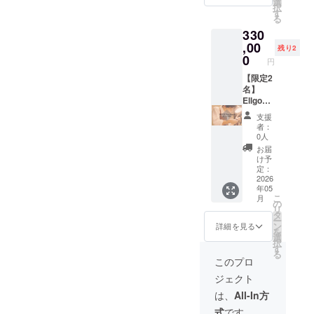
会って
選
・有効
択
せてい
みたい
す
期間：
る
ただき
貴方の
チケッ
330
ます！
ために
ト到着
複数購
,00
園田が
後〜
残り2
入して
時間を
0
2025年
円
いただ
こじ開
12月末
いた方
【限定2
けて会
まで
は購入
名】
いにい
数分だ
Ellgon
きま
け大き
Bespok
す！ ・
支援
く、他
e #001 /
日程：
者：
の方よ
#002 最
自由 ・
0人
り目立
初の2足
場所：
お届
つ位置
に、技
日本国
け予
に書か
術と信
内 ・有
定：
せてい
念のす
2026
効期
年05
ただき
べてを
限：ク
こ
月
ます！
込め
ラファ
の
リ
（例：
て。 そ
ン終了
タ
ー
２口購
して完
直後〜
ン
詳細を見る
を
入の場
成後
2025年
選
択
合は2倍
も、1年
12月末
す
る
の大き
間貴方
まで ・
このプロ
さで書
と共に
クラウ
ジェクト
かせて
磨き、
ドファ
いただ
育てて
ンディ
は、
All-In方
きま
いきま
ング終
式
です。
す！）
す。