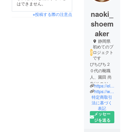
はできません。
naoki_
※投稿する際の注意点
shoem
aker
静岡県
初めてのプ
ロジェクト
です
ぴちぴち２
０代の靴職
人、園田 尚
生(そのだ な
https://ellgonwork.com
おき)と申し
https://www.instagram.com/naoki_shoemaker/
ます！
特定商取引
法に基づく
静岡生まれ
表記
の静岡育ち
メッセー
で、2022年
ジを送る
頃から革靴
を作り始