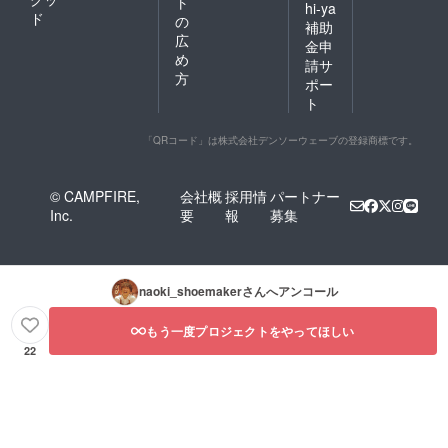
ト
hi-ya
ド
の
補助
広
金申
め
請サ
方
ポー
ト
「QRコード」は株式会社デンソーウェーブの登録商標です。
© CAMPFIRE,
会社概
採用情
パートナー
Inc.
要
報
募集
naoki_shoemaker
さんへアンコール
もう一度プロジェクトをやってほしい
22