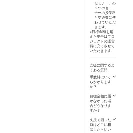
セミナー」の
り１０
りま
２つのセミ
センチ
す。
ナーの授業料
程度 ・
（ブー
と交通費に使
支援
ツ、パ
わせていただ
時、必
ンプ
きます。
ず備考
ス、ハ
※目標金額を超
欄に希
イヒー
えた場合はプロ
望され
ルなど
ジェクトの運営
るお名
は現在
費に充てさせて
前をご
は受注
いただきます。
記入く
不可と
ださ
なりま
いっ！
す）
支援に関するよ
くある質問
手数料はいく
らかかります
か？
目標金額に届
かなかった場
合どうなりま
すか？
支援で困った
時はどこに相
談したらいい