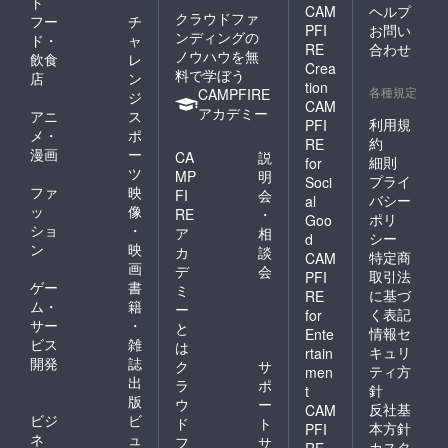
ト
CAM
ヘルプ
クラウドファ
フー
チ
PFI
お問い
ンディングの
ド・
ャ
RE
合わせ
ノウハウを無
飲食
レ
Crea
料で学ぼう
店
ン
tion
各種規定
CAMPFIRE
ジ
CAM
アカデミー
アニ
ス
利用規
PFI
メ・
ポ
約
RE
漫画
ー
CA
説
細則
for
ツ
MP
明
プライ
Soci
ファ
映
FI
会
バシー
al
ッ
像
RE
・
ポリ
Goo
ショ
・
ア
相
シー
d
ン
映
カ
談
特定商
CAM
画
デ
会
取引法
PFI
ゲー
書
ミ
に基づ
RE
ム・
籍
ー
く表記
for
サー
・
と
情報セ
Ente
ビス
雑
は
キュリ
rtain
開発
誌
ク
サ
ティ方
men
出
ラ
ポ
針
t
版
ウ
ー
反社基
CAM
ビジ
ビ
ド
ト
本方針
PFI
ネ
ュ
フ
サ
カスタ
RE