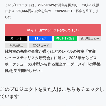
このプロジェクトは、
2025/01/25
に募集を開始し、
23
人の支援
により
330,666
円の資金を集め、
2025/03/31
に募集を終了しま
した
もう一度プロジェクトをやってほしい
ポスト
シェア
LINEで送る
URLコピー
埋め込み
QRコード
靴教室の先生や企業が通うほどのレベルの教室『古瀬
シュースティリスタ研究会』に通い、2025年からビス
ポークシューズ(木型から作る完全オーダーメイドの手製
靴)を受注開始したい！
このプロジェクトを見た人はこちらもチェックし
ています