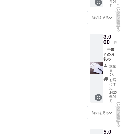
年04
込め
こ
月
て、と
の
リ
てつも
タ
ー
ないお
ン
詳細を見る
を
礼の
選
択
メッ
す
る
セージ
3,0
を園田
からお
00
円
送りい
【手書
たしま
きのお
す。 返
礼の
信用に
メッ
お名前
支援
セー
(ニック
者：
ジ】 と
ネーム
5人
てつも
可)と
お届
ない感
メール
け予
謝の気
アドレ
定：
持ちを
2025
スを記
年04
込め
載して
こ
月
て、園
いただ
の
リ
田が手
けたら
タ
ー
書きで
園田か
ン
詳細を見る
を
お礼の
らメー
選
択
葉書を
ルを送
す
る
お送り
信させ
5,0
いたし
ていた