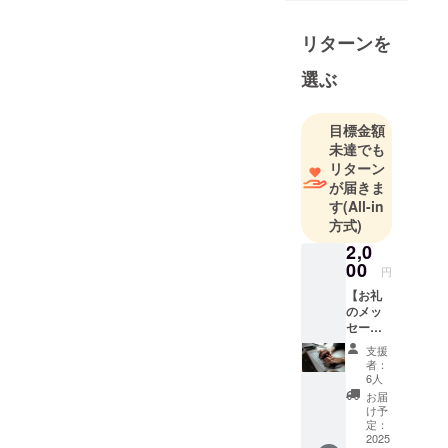
め、ついに
2024年に修
リターンを
理屋兼靴工
選ぶ
房として
『靴工房
Ellgon』を
目標金額
オープンし
未達でも
ました！
リターン
が届きま
今はまだひ
す
(All-in
よっこ同然
方式)
ですが、現
2,0
在進行形で
00
円
爆速成長中
【お礼
です！
のメッ
セー
2025年1月〜
ジ】
支援
（メー
クラウド
者：
ル） と
6人
ファンティ
てつも
お届
ング挑戦
ない感
け予
謝の気
定：
中！
持ちを
2025