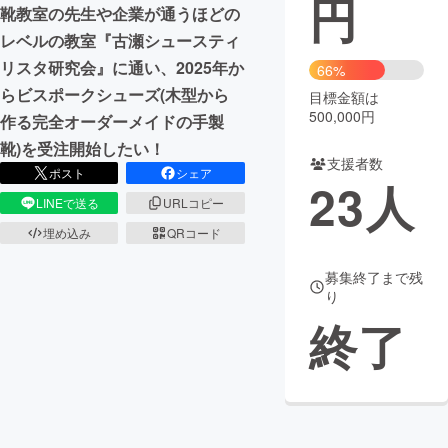
円
靴教室の先生や企業が通うほどの
まちづくり・地域活性化
レベルの教室『古瀬シュースティ
リスタ研究会』に通い、2025年か
66%
らビスポークシューズ(木型から
目標金額は
CAMPFIRE for Social Good
CAMPFIRE Creation
500,000円
作る完全オーダーメイドの手製
CAMPFIREふるさと納税
machi-ya
コミュニティ
靴)を受注開始したい！
支援者数
ポスト
シェア
23
人
LINEで送る
URLコピー
埋め込み
QRコード
募集終了まで残
り
終了