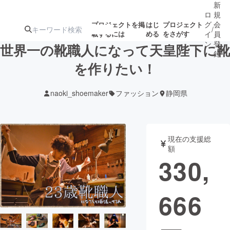
新
ロ
規
グ
会
プロジェクトを掲
はじ
プロジェクト
/
載するには
める
をさがす
イ
員
ン
登
世界一の靴職人になって天皇陛下に靴
録
を作りたい！
人気のプロ
注目のリ
注目の新着プロ
募集終了が近いプ
もうすぐ公開
naoki_shoemaker
ファッション
静岡県
ジェクト
ターン
ジェクト
ロジェクト
されます
アート・写真
音楽
現在の支援総
額
330,
テクノロジー・ガジェット
ゲーム・サ
666
映像・映画
書籍・雑誌
ビジネス・起業
チャレンジ