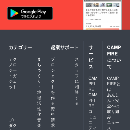
カテゴリー
起案サポート
サ
CAMP
ー
FIRE
テク
ま
プ
ス
ビ
につい
ノロ
ち
ロ
タ
ス
て
ジー
づ
ジ
ッ
・ガ
く
ェ
フ
CAM
CAMP
ジェ
り
ク
に
PFI
FIREと
ット
・
ト
相
RE
は
地
を
談
CAM
あんし
域
作
す
PFI
ん・安
活
る
る
RE
全への
性
資
コ
取り組
化
料
ミュ
み
プロ
音
請
ニ
ニュー
ダク
楽
求
ティ
ス