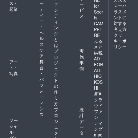
ス・
ー
ァ
ー
マーハ
for
起業
テ
ン
ビ
ラスメ
Spor
ィ
デ
ス
ントに
ts
ー
ィ
対する
CAM
・
ン
考え方
PFI
ヘ
グ
クッ
RE
ル
と
キーポ
ふる
ス
は
リシー
さと
ケ
プ
実
納税
ア
ロ
施
AD
アー
舞
ジ
事
FOR
ト・
台
ェ
例
ALL
写真
・
ク
HIO
パ
ト
KOS
フ
の
HI
ォ
作
JFA
ー
り
クラ
マ
方
ウド
ン
プ
統
ファ
ス
ロ
計
ン
ソー
ジ
デ
ディ
シャ
ェ
ー
ング
ル
ク
タ
mac
グッ