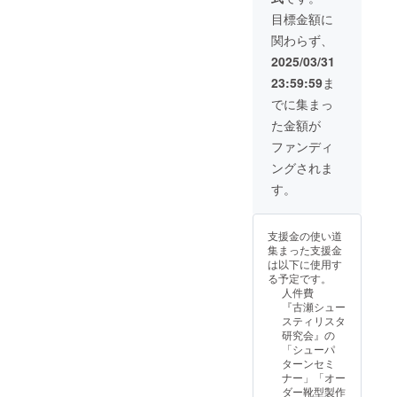
了後に
・掲載
〈注意
メール
目標金額に
期間：
事項〉 •
にてや
関わらず、
2025年
完成後1
りとり
5月〜
年間の
させて
2025/03/31
2050年
靴磨き
いただ
23:59:59
ま
12月末
放題付
ければ
まで ・
き （対
と思い
でに集まっ
掲載方
象はこ
ます！
た金額が
法：文
の1足の
・プロ
字のみ
み） •
ジェク
ファンディ
になり
採寸・
トオー
ングされま
ます！
打ち合
ナーの
ロ
わせは
交通
す。
ゴ／バ
工房に
費、滞
ナーの
て実施 •
在費は
掲載は
納品目
支援者
支援金の使い道
基本は
安：約
の方に
集まった支援金
不可で
10ヶ月
別途実
は以下に使用す
すが、
前後
費でお
る予定です。
焼印を
（クオ
支払い
人件費
送って
リティ
頂きま
『古瀬シュー
くださ
最優先
す！
スティリスタ
れば可
で制
研究会』の
能で
作）
「シューパ
す！ ・
・制作
ターンセミ
掲載サ
可能な
ナー」「オー
イズ：
靴は短
ダー靴型製作
ざっく
靴に限