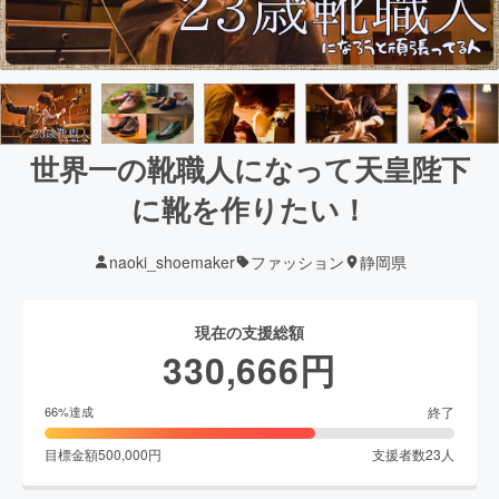
世界一の靴職人になって天皇陛下
に靴を作りたい！
naoki_shoemaker
ファッション
静岡県
現在の支援総額
330,666
円
終了
66
%達成
目標金額
500,000
円
支援者数
23
人