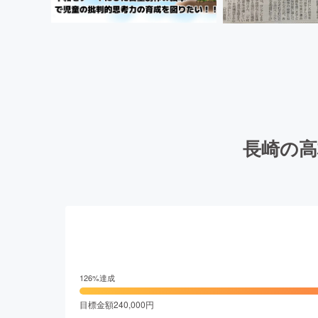
長崎の高
126
%達成
目標金額
240,000
円