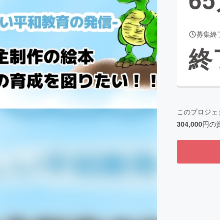
募集終
CAMPFIRE for Social Good
CAMPFIRE Creation
終
CAMPFIREふるさと納税
machi-ya
コミュニティ
このプロジェ
304,000
円の