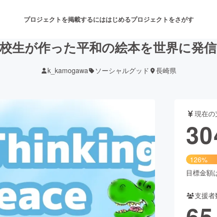
プロジェクトを掲載するには
はじめる
プロジェクトをさがす
校生が作った平和の絵本を世界に発
k_kamogawa
ソーシャルグッド
長崎県
注目のリターン
注目の新着プロジェクト
募集終了が近いプロジェクト
も
現在の
音楽
舞台・パフォーマンス
30
ゲーム・サービス開発
フード・飲食店
126%
書籍・雑誌出版
アニメ・漫画
目標金額は2
支援者
チャレンジ
ビューティー・ヘルスケ
65