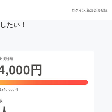
ログイン
/
新規会員登録
信したい！
うすぐ公開されます
支援総額
プロダクト
4,000
円
ファッション
スポーツ
40,000円
数
ア
ソーシャルグッド
人