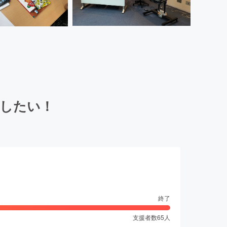
信したい！
終了
支援者数
65
人