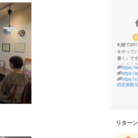
札幌で20
をやって
書く）で
したこと
https:/
のご縁を
https://
https:/
特定商取
リターン