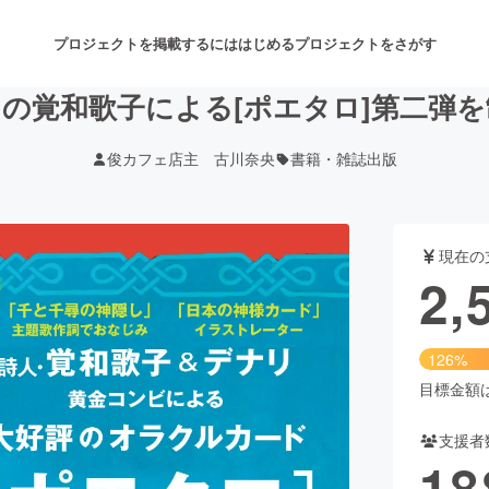
プロジェクトを掲載するには
はじめる
プロジェクトをさがす
の覚和歌子による[ポエタロ]第二弾
俊カフェ店主 古川奈央
書籍・雑誌出版
注目のリターン
注目の新着プロジェクト
募集終了が近いプロジェクト
も
現在の
音楽
舞台・パフォーマンス
2,
ゲーム・サービス開発
フード・飲食店
126%
書籍・雑誌出版
アニメ・漫画
目標金額は2
支援者
チャレンジ
ビューティー・ヘルスケ
18