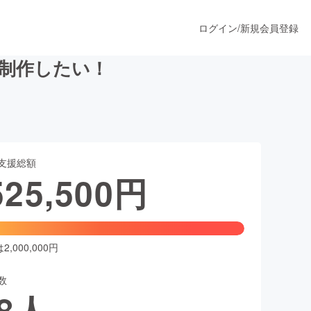
ログイン
/
新規会員登録
を制作したい！
うすぐ公開されます
支援総額
プロダクト
525,500
円
ファッション
スポーツ
,000,000円
数
ア
ソーシャルグッド
8
人