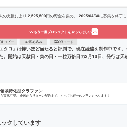
人の支援により
2,525,500
円の資金を集め、
2025/04/30
に募集を終了し
もう一度プロジェクトをやってほしい
28
RLコピー
埋め込み
QRコード
エタロ」は怖いほど当たると評判で、現在続編を制作中です。今
。開始は天赦日・寅の日・一粒万倍日の3月10日、発行は天赦
領域特化型クラファン
から実施可能。 企画からリターン配送まで、すべてお任せのプランもあります！
ェックしています