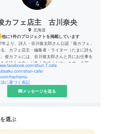
俊カフェ店主 古川奈央
北海道
他に1件のプロジェクトを掲載しています
17年より、詩人・谷川俊太郎さん公認「俊カフェ」
いる、カフェ店主・編集者・ライター（たまに詩も
す。俊カフェには、谷川俊太郎さんと共にお仕事を
のある詩人の方々が多く来てくださいます。今回こ
/www.facebook.com/shun.T.cafe
通して、アンソロジーを作ることにしました。
subsaku.com/shun-cafe/
/x.com/hachamu
引法に基づく表記
メッセージを送る
を選ぶ