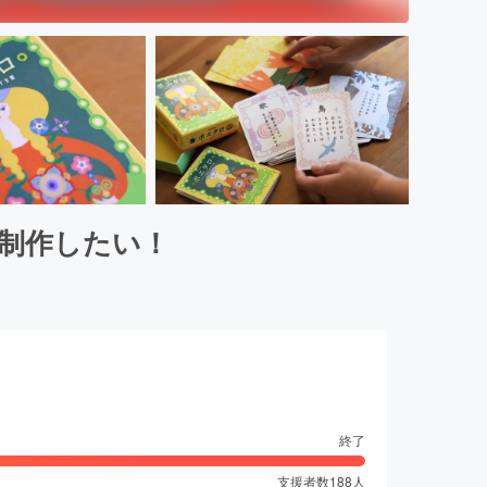
を制作したい！
終了
支援者数
188
人