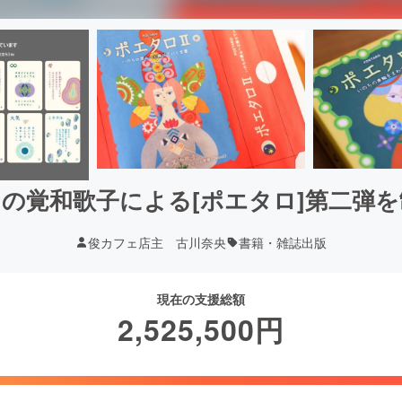
の覚和歌子による[ポエタロ]第二弾
俊カフェ店主 古川奈央
書籍・雑誌出版
現在の支援総額
2,525,500
円