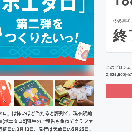
募集終
CAMPFIRE for Social Good
CAMPFIRE Creation
終
CAMPFIREふるさと納税
machi-ya
コミュニティ
このプロジェ
2,525,500
円
タロ」は怖いほど当たると評判で、現在続編
[ポエタロ2]誕生のご報告も兼ねてクラファ
倍日の3月10日、発行は天赦日の5月25日。