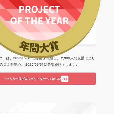
了まで残り
了
クトは、
2025/02/10
に募集を開始し、
2,933
人の支援により
の資金を集め、
2025/03/31
に募集を終了しました
もう一度プロジェクトをやってほしい
768