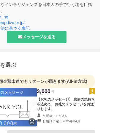
要なインテリジェンスを日本人の手で行う場を目指
す。
e_hq
deepdive.or.jp/
引法に基づく表記
メッセージを送る
を選ぶ
標金額未達でもリターンが届きます
(All-in方式)
3,000
円
【お礼のメッセージ】 感謝の気持ち
を込めて、お礼のメッセージをお送
りします。
支援者：1,598人
お届け予定：2025年04月