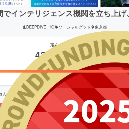
E】民間でインテリジェンス機関を立ち上
DEEPDIVE_HQ
ソーシャルグッド
東京都
現在の支援総額
42,325,659
円
33
人の支援により
42,325,659
円の資金を集め、
2025/03/31
に募集を終
もう一度プロジェクトをやってほしい
768
RLコピー
埋め込み
QRコード
テリジェンス機関DEEP DIVE。その活動を支えるための