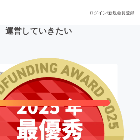
ログイン
/
新規会員登録
げ、運営していきたい
うすぐ公開されます
支援総額
プロダクト
,325,659
円
ファッション
スポーツ
0,000,000円
数
ア
ソーシャルグッド
933
人