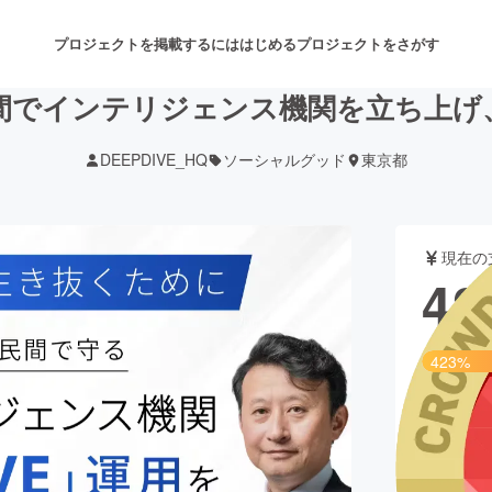
プロジェクトを掲載するには
はじめる
プロジェクトをさがす
E】民間でインテリジェンス機関を立ち上
DEEPDIVE_HQ
ソーシャルグッド
東京都
注目のリターン
注目の新着プロジェクト
募集終了が近いプロジェクト
も
現在の
音楽
舞台・パフォーマンス
42
ゲーム・サービス開発
フード・飲食店
423%
書籍・雑誌出版
アニメ・漫画
目標金額は1
支援者
チャレンジ
ビューティー・ヘルスケ
2,