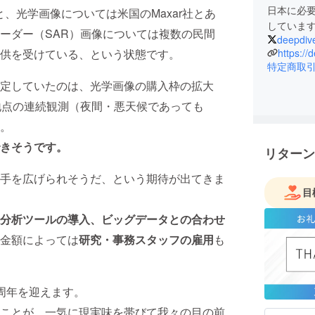
日本に必
と、光学画像については米国のMaxar社とあ
していま
ーダー（SAR）画像については複数の民間
deepdiv
https://
供を受けている、という状態です。
特定商取
定していたのは、光学画像の購入枠の拡大
地点の連続観測（夜間・悪天候であっても
。
きそうです。
リターン
手を広げられそうだ、という期待が出てきま
目
分析ツールの導入、ビッグデータとの合わせ
金額によっては
研究・事務スタッフの雇用
も
1周年を迎えます。
ことが、一気に現実味を帯びて我々の目の前