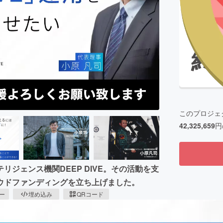
募集終
CAMPFIRE for Social Good
CAMPFIRE Creation
終
CAMPFIREふるさと納税
machi-ya
コミュニティ
このプロジェ
42,325,659
円
ジェンス機関DEEP DIVE。その活動を支
ウドファンディングを立ち上げました。
ピー
埋め込み
QRコード