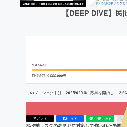
【DEEP DIV
423
%達成
目標金額
10,000,000
円
このプロジェクトは、
2025/02/10
に募集を開始し、
2,9
ポスト
シェア
LINEで送る
U
地政学リスクの高まりに対応して作られた民間イン