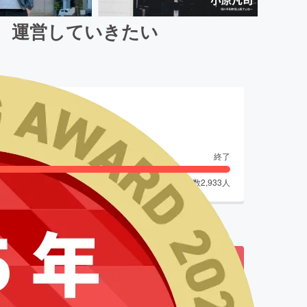
げ、運営していきたい
終了
支援者数
2,933
人
了しました
費用を皆様にご協力いただきたく、クラウドファン