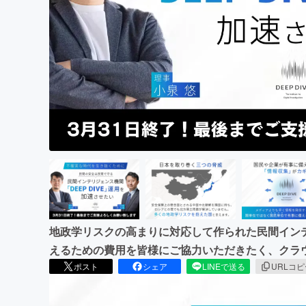
まちづくり・地域活性化
地政学リスクの高まりに対応して作られた民間インテリ
えるための費用を皆様にご協力いただきたく、クラ
ポスト
シェア
LINEで送る
URLコ