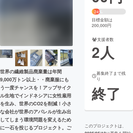
まちづくり・地域活性化
24%
目標金額は
200,000円
CAMPFIRE for Social Good
CAMPFIRE Creation
CAMPFIREふるさと納税
machi-ya
コミュニティ
支援者数
2
人
世界の繊維製品廃棄量は年間
募集終了まで残
り
9,000万トン以上・・廃棄服にも
終了
う一度チャンスを！アップサイク
ル生地でインドネシアに女性雇用
を生み、世界のCO2を削減！小さ
な会社が世界のアパレルが生み出
してしまう環境問題を変えるため
このプロジェクトは、
に一石を投じるプロジェクト。ご