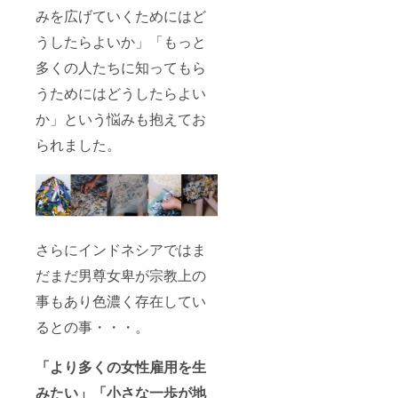
のか、
みを広げていくためにはど
ワクワ
クしな
うしたらよいか」「もっと
がらお
多くの人たちに知ってもら
待ちい
ただけ
うためにはどうしたらよい
ます！
内側に
か」という悩みも抱えてお
アップ
サイク
られました。
ル生地
ならで
はの色
や柄感
を活か
しBAG
IN バッ
さらにインドネシアではま
グを入
れ、
だまだ男尊女卑が宗教上の
PVC素
材のシ
事もあり色濃く存在してい
アー感
を使い
るとの事・・・。
引き立
たせた
「より多くの女性雇用を生
エコ
バッグ
みたい」「小さな一歩が地
です。