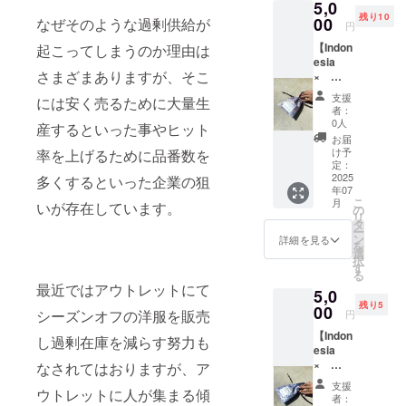
5,0
礼の手
残り10
紙を送
00
なぜそのような過剰供給が
円
らせて
【Indon
起こってしまうのか理由は
いただ
esia
きま
さまざまありますが、そこ
×
す。 ※
JAPAN
添える
支援
には安く売るために大量生
生地片
者：
RIONE
は今回
0人
産するといった事やヒット
巾着ミ
使用分
お届
ニバッ
とは限
け予
率を上げるために品番数を
グ 1
らず、
定：
個】カ
2025
多くするといった企業の狙
これま
年07
ラー：
で生産
こ
月
いが存在しています。
ピンク
した生
の
リ
たて
地片も
タ
ー
15.5cm
含みま
ン
詳細を見る
を
× よ
す
選
択
こ
す
る
13cm
最近ではアウトレットにて
5,0
（持ち
残り5
手含ま
00
シーズンオフの洋服を販売
円
ず）
【Indon
アップ
し過剰在庫を減らす努力も
esia
サイク
×
なされてはおりますが、ア
ル生地
JAPAN
をより
支援
ウトレットに人が集まる傾
感じら
者：