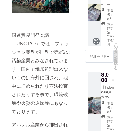
ず） イ
ゴイン
×
まない
ンドネ
ドネシ
JAPAN
部分の
シア現
ア部分
支援
たて
地の女
が
者：
RIONE
25cm）
性ス
0人
「Indne
クリア
内側に
タッフ
sia」と
お届
PVC
アップ
お任せ
け予
誤って
ECO
サイク
定：
でアッ
おり、
国連貿易開発会議
バッ
2025
ル生地
プサイ
正しく
年07
グ 1
ならで
クル生
（UNCTAD）では、ファッ
は
こ
月
個】カ
はの色
の
地を
「Indon
リ
ラー：
や柄感
ション業界が世界で第2位の
タ
作って
esia」
ー
ブラッ
を活か
ン
いただ
詳細を見る
となり
を
汚染産業とみなされていま
ク たて
しBAG
選
くた
ます
択
39cm
IN バッ
す
め、 直
る
す。国内で焼却処理出来な
× よこ
グを入
接応援
8,0
24cm
れ、
できる
いものは海外に回され、地
※両脇に
00
PVC素
ような
円
マチあ
材のシ
プラン
中に埋められたり不法投棄
【Indon
り （持
アー感
となっ
esiaス
ち手含
を使い
されたりする事で、環境破
ており
タッフ
まない
引き立
ます☆
お任せ
部分の
壊や火災の原因等にもなっ
たせた
どんな
支援
応援プ
たて
エコ
色・柄
者：
ております。
ラン】
25cm）
バッグ
0人
の巾着
女性ス
内側に
です。
ミニ
お届
タッフ
アップ
お買い
け予
バッグ
アパレル産業から排出され
お任せ
サイク
定：
物やお
が届く
で出来
2025
ル生地
散歩な