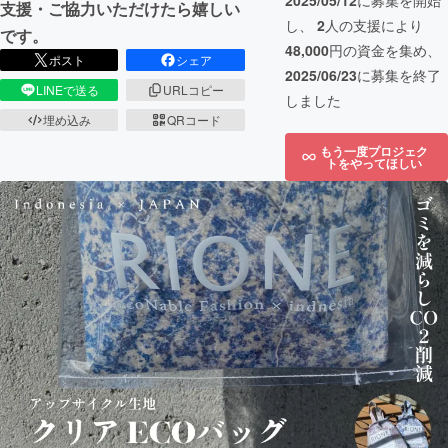
2025/05/12
に募集を開始
支援・ご協力いただけたら嬉しい
し、
2
人の支援により
です。
48,000
円の資金を集め、
ポスト
シェア
2025/06/23
に募集を終了
LINEで送る
URLコピー
しました
埋め込み
QRコード
もう一度プロジェク
トをやってほしい