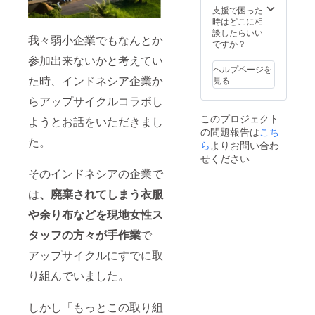
「Indon
現地の
ます ※
支援で困った
esia」
女性ス
試作品
時はどこに相
となり
タッフ
ロゴイ
談したらいい
ます
我々弱小企業でもなんとか
お任せ
ンドネ
ですか？
でアッ
シア部
参加出来ないかと考えてい
プサイ
分が
ヘルプページを
クル生
「Indne
た時、インドネシア企業か
見る
地を
sia」と
作って
誤って
らアップサイクルコラボし
いただ
おり、
このプロジェクト
ようとお話をいただきまし
くた
正しく
の問題報告は
め、 直
こち
は
た。
接応援
「Indon
ら
よりお問い合わ
できる
esia」
せください
ような
となり
そのインドネシアの企業で
プラン
ます
となっ
は
、廃棄されてしまう衣服
ており
ます☆
や余り布などを現地女性ス
内バッ
グにど
タッフの方々が手作業
で
んな
アップサイクルにすでに取
色・柄
が入る
り組んでいました。
シアー
ECO
バッグ
しかし「もっとこの取り組
が届く