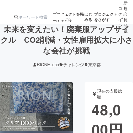
新
ロ
規
グ
会
プロジェクトを掲
はじ
プロジェクト
/
載するには
める
をさがす
イ
員
ン
登
未来を変えたい！廃棄服アップサイ
録
クル CO2削減・女性雇用拡大に小さ
な会社が挑戦
人気のプロ
注目のリ
注目の新着プロ
募集終了が近いプ
もうすぐ公開
ジェクト
ターン
ジェクト
ロジェクト
されます
RIONE_eco
チャレンジ
東京都
アート・写真
音楽
現在の支援総
テクノロジー・ガジェット
ゲーム・サ
額
48,0
映像・映画
書籍・雑誌
00
円
ビジネス・起業
チャレンジ