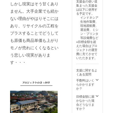
ひお使
支援金の使い道
らお選
て、あ
しかし現実はそう甘くあり
ため、
いいた
集まった支援金
びいた
えて財
写真と
だけれ
は以下に使用す
ません。大手企業でも続か
だけま
布や携
実際の
ばと思
る予定です。
す
帯など
生地感
いま
インドネシア
ない理由がやはりそこには
の小物
が若干
す。 ※
生地作製費、
(内側
を持ち
異なる
手作り
あり、リサイクルの工程を
現地渡航費、
のバッ
歩きや
場合が
のた
運送費、ミシ
グ イン
すいサ
ござい
め、写
プラスすることでどうして
ン・プリンタ
バッグ
イズ感
ます ※
真と実
等設備費など
のカ
に仕立
も原価も商品単価も上がり
試作品
際の生
※目標金額を超
ラーは
てまし
ロゴイ
地感が
えた場合はプロ
お任せ
モノが売れにくくなるとい
た。デ
ンドネ
若干異
ジェクトの運営
いただ
ザイン
シア部
なる場
費に充てさせて
う悲しい現実がありま
きます)
もオ
分が
合がご
いただきます。
たて
シャレ
「Indne
ざいま
す・・・
39cm
で可愛
sia」と
す ※試
× よこ
い仕上
誤って
作品ロ
支援に関するよ
24cm
がりに
おり、
ゴイン
くある質問
※両脇に
☆ ※手
正しく
ドネシ
マチあ
作りの
手数料はいく
は
ア部分
り （持
ため、
らかかります
「Indon
が
ち手含
写真と
か？
esia」
「Indne
まない
実際の
となり
sia」と
部分の
生地感
目標金額に届
ます
誤って
たて
が若干
かなかった場
おり、
25cm）
異なる
合どうなりま
正しく
インド
場合が
すか？
は
ネシア
ござい