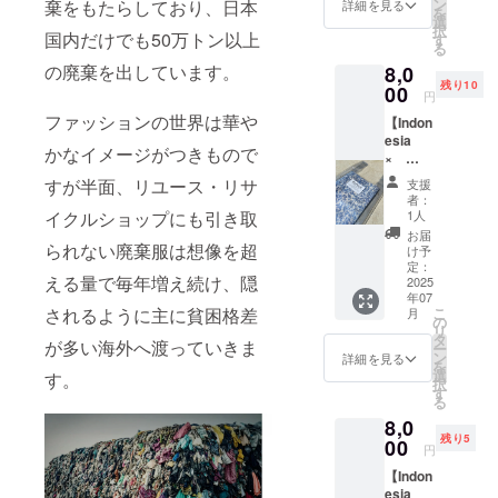
クル生
バッ
ン
棄をもたらしており、日本
際の生
詳細を見る
を
地にて
グ イ
選
地感が
択
作成す
国内だけでも50万トン以上
ン
す
若干異
る
る
バッグ
なる場
の廃棄を出しています。
8,0
Indones
用に、
合がご
残り10
ia ×
00
バラけ
ざいま
円
JAPAN
て大変
す ※試
ファッションの世界は華や
【Indon
な小物
作品ロ
esia
RIONE
入れ
ゴイン
かなイメージがつきもので
×
巾着ミ
に、ぜ
ドネシ
JAPAN
ニバッ
ひお使
ア部分
すが半面、リユース・リサ
支援
グ 1個
いいた
が
者：
RIONE
カ
イクルショップにも引き取
だけれ
1人
「Indne
クリア
ラー：
ばと思
sia」と
お届
PVC
られない廃棄服は想像を超
巾着ミ
いま
け予
誤って
ECO
ニバッ
定：
す。 ※
おり、
える量で毎年増え続け、隠
バッ
2025
グのカ
手作り
正しく
年07
グ 1
ラーは
のた
は
されるように主に貧困格差
こ
月
個】カ
お任せ
の
め、写
「Indon
リ
ラー：
いただ
タ
真と実
esia」
が多い海外へ渡っていきま
ー
透明 た
きます
ン
際の生
詳細を見る
となり
を
て
たて
選
地感が
す。
ます
択
39cm
15.5cm
す
若干異
る
× よこ
× よ
なる場
8,0
24cm
こ
合がご
残り5
※両脇に
00
13cm
ざいま
円
マチあ
（持ち
す ※試
【Indon
り （持
手含ま
作品ロ
esia
ち手含