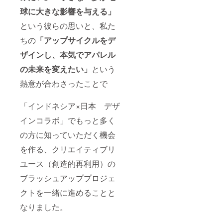
お買い
球に大きな影響を与える」
物やお
散歩な
という彼らの思いと、私た
ど
ちょっ
ちの
「アップサイクルをデ
とした
シーン
ザインし、本気でアパレル
に活躍
の未来を変えたい」
という
する
バッグ
熱意が合わさったことで
とし
て、あ
えて財
「インドネシア×日本 デザ
布や携
帯など
インコラボ」でもっと多く
の小物
を持ち
の方に知っていただく機会
歩きや
を作る、クリエイティブリ
すいサ
イズ感
ユース（創造的再利用）の
に仕立
てまし
ブラッシュアッププロジェ
た。デ
ザイン
クトを一緒に進めることと
もオ
シャレ
なりました。
で可愛
い仕上