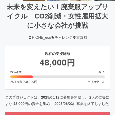
未来を変えたい！廃棄服アップサ
イクル CO2削減・女性雇用拡大
に小さな会社が挑戦
RIONE_eco
チャレンジ
東京都
現在の支援総額
48,000
円
終了
24
%達成
目標金額
200,000
円
支援者数
2
人
このプロジェクトは、
2025/05/12
に募集を開始し、
2
人の支援に
より
48,000
円の資金を集め、
2025/06/23
に募集を終了しました