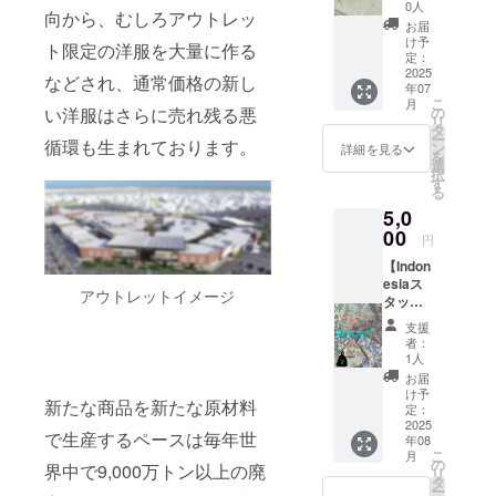
RIONE
れるミ
0人
向から、むしろアウトレッ
巾着ミ
ニミニ
お届
ニバッ
サイズ
け予
ト限定の洋服を大量に作る
グ 1
の巾着
定：
個】カ
2025
バッグ
などされ、通常価格の新し
年07
ラー：
をご用
こ
月
ブルー
意しま
い洋服はさらに売れ残る悪
の
リ
たて
した。
タ
ー
循環も生まれております。
15.5cm
バッ
ン
詳細を見る
を
× よ
グ イ
選
択
こ
ン
す
る
13cm
バッグ
5,0
（持ち
用に、
手含ま
00
バラけ
円
ず）
て大変
【Indon
アップ
な小物
esiaス
サイク
入れ
アウトレットイメージ
タッフ
ル生地
に、ぜ
お任せ
をより
ひお使
支援
応援プ
感じら
いいた
者：
ラン】
れるミ
だけれ
1人
女性ス
ニミニ
ばと思
お届
タッフ
サイズ
いま
け予
新たな商品を新たな原材料
お任せ
の巾着
定：
す。 ※
で出来
2025
バッグ
手作り
で生産するペースは毎年世
年08
上がっ
をご用
のた
こ
月
たアッ
意しま
の
め、写
界中で9,000万トン以上の廃
リ
プサイ
した。
タ
真と実
ー