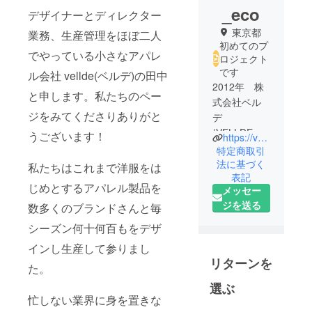
_eco
デザイナーとディレクター
東京都
業務、生産管理をほぼ二人
初めてのプ
でやっている小さなアパレ
ロジェクト
です
ル会社 vellde(ベルデ)の田中
2012年 株
と申します。私たちのペー
式会社ベル
ジをみてくださりありがと
デ
(VELLDE
うございます！
https://vellde.jp/
CO.,LTD) を
特定商取引
設立。
法に基づく
私たちはこれまで洋服をは
表記
私達はビー
じめとするアパレル製品を
メッセー
ムスやパル
ジを送る
数多くのブランドさんと毎
などをはじ
め数多くの
シーズン何十何百もをデザ
アパレルブ
インし生産して参りまし
ランド様の
リターンを
た。
デザインを
手掛けてき
選ぶ
忙しない業界に身を置きな
ました。新