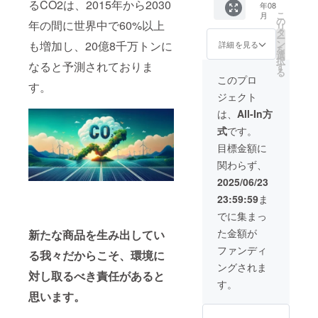
のか、
るCO2は、2015年から2030
年08
上がっ
ならで
ど
ワクワ
こ
月
たアッ
はの色
の
ちょっ
クしな
年の間に世界中で60%以上
リ
プサイ
や柄感
タ
とした
がらお
ー
クル生
を活か
ン
も増加し、20億8千万トンに
シーン
詳細を見る
待ちい
を
地にて
しBAG
選
に活躍
ただけ
択
作成す
なると予測されておりま
IN バッ
す
する
ます！
る
る
グを入
バッグ
このプロ
アップ
す。
Indones
れ、
とし
サイク
ジェクト
ia ×
PVC素
て、あ
ル生地
JAPAN
材のシ
えて財
は、
All-In方
をより
アー感
布や携
感じら
式
です。
RIONE
を使い
帯など
れるミ
クリア
引き立
の小物
目標金額に
ニミニ
PVC
たせた
を持ち
サイズ
関わらず、
ECO
エコ
歩きや
の巾着
バッ
バッグ
すいサ
2025/06/23
バッ
グ 1個
です。
イズ感
グ。
23:59:59
ま
カ
お買い
に仕立
バッ
ラー：
物やお
てまし
でに集まっ
グ イ
外側シ
散歩な
た。デ
ン
た金額が
新たな商品を生み出してい
アー
ど
ザイン
バッグ
バッグ
ちょっ
もオ
ファンディ
用に、
る我々だからこそ、環境に
のカ
とした
シャレ
バラけ
ングされま
ラー
シーン
で可愛
て大変
対し取るべき責任があると
を 透
に活躍
い仕上
す。
な小物
明・ブ
する
がりに
思います。
入れ
ラッ
バッグ
☆ ※手
に、ぜ
ク か
とし
作りの