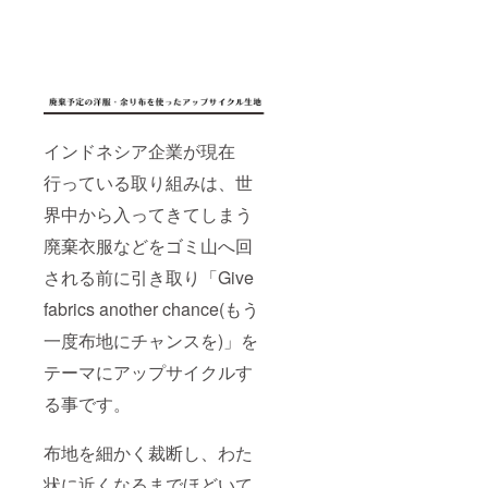
がりに
☆ ※手
作りの
ため、
写真と
実際の
生地感
が若干
インドネシア企業が現在
異なる
場合が
行っている取り組みは、世
ござい
ます ※
界中から入ってきてしまう
試作品
ロゴイ
廃棄衣服などをゴミ山へ回
ンドネ
シア部
される前に引き取り「Give
分が
fabrics another chance(もう
「Indne
sia」と
一度布地にチャンスを)」を
誤って
おり、
テーマにアップサイクルす
正しく
は
る事です。
「Indon
esia」
となり
布地を細かく裁断し、わた
ます
状に近くなるまでほどいて