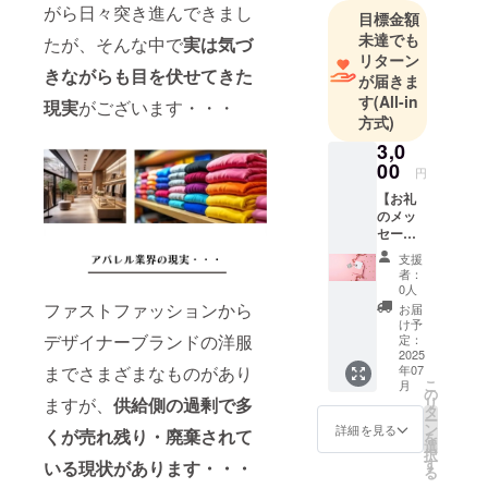
しいものだ
がら日々突き進んできまし
目標金額
けを考え進
未達でも
たが、そんな中で
実は気づ
んできまし
リターン
きながらも目を伏せてきた
たが、アパ
が届きま
す
(All-in
レルの闇の
現実
がございます・・・
方式)
側面を知り
3,0
責任を痛
00
感。ブラン
円
ド立ち上げ
【お礼
のメッ
にも携わっ
セー
たからこそ
ジ】 ご
支援
支援い
知る経験を
者：
ただき
0人
活かし、環
ました
ファストファッションから
お届
境問題へ積
感謝の
け予
気持ち
デザイナーブランドの洋服
定：
極的に取り
を込め
2025
組んでいき
までさまざまなものがあり
年07
て、小
こ
月
たいです。
さな
の
ますが、
供給側の過剰で多
リ
アップ
タ
ー
サイク
ン
詳細を見る
くが売れ残り・廃棄されて
を
ル生地
選
択
片を添
す
いる現状があります・・・
る
えたお