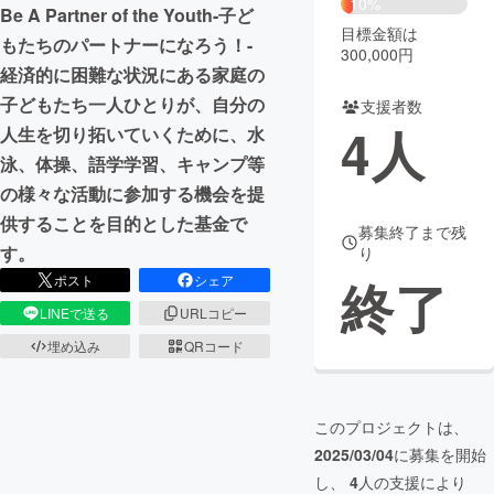
10%
Be A Partner of the Youth-子ど
目標金額は
まちづくり・地域活性化
もたちのパートナーになろう！-
300,000円
経済的に困難な状況にある家庭の
子どもたち一人ひとりが、自分の
支援者数
CAMPFIRE for Social Good
CAMPFIRE Creation
4
人
人生を切り拓いていくために、水
CAMPFIREふるさと納税
machi-ya
コミュニティ
泳、体操、語学学習、キャンプ等
の様々な活動に参加する機会を提
供することを目的とした基金で
募集終了まで残
す。
り
終了
ポスト
シェア
LINEで送る
URLコピー
埋め込み
QRコード
このプロジェクトは、
2025/03/04
に募集を開始
し、
4
人の支援により