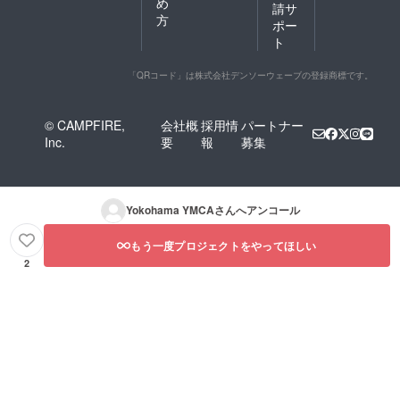
め
請サ
ア・歯
方
ブラシ
ポー
は、フ
ト
ロント
にて有
「QRコード」は株式会社デンソーウェーブの登録商標です。
料レン
タル、
販売が
ござい
© CAMPFIRE,
会社概
採用情
パートナー
ます。
Inc.
要
報
募集
（数に
限りが
ありま
す。）
・室内
Yokohama YMCA
さんへアンコール
にテレ
ビ、ラ
もう一度プロジェクトをやってほしい
ジオ等
2
の設備
はござ
いませ
ん。 ＜
テント
サイト
＞ ・広
大な敷
地のテ
ントサ