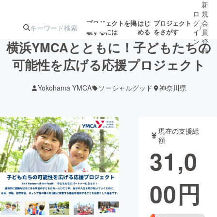
新
ロ
規
グ
会
プロジェクトを掲
はじ
プロジェクト
/
載するには
める
をさがす
イ
員
ン
登
横浜YMCAとともに！子どもたちの
録
可能性を広げる応援プロジェクト
人気のプロ
注目のリ
注目の新着プロ
募集終了が近いプ
もうすぐ公開
Yokohama YMCA
ソーシャルグッド
神奈川県
ジェクト
ターン
ジェクト
ロジェクト
されます
アート・写真
音楽
現在の支援総
額
31,0
テクノロジー・ガジェット
ゲーム・サ
00
円
映像・映画
書籍・雑誌
ビジネス・起業
チャレンジ