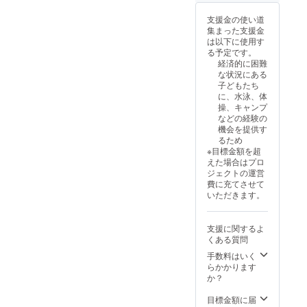
つきま
して
支援金の使い道
は、宿
集まった支援金
泊券発
は以下に使用す
送時に
る予定です。
ご案内
経済的に困難
いたし
な状況にある
ます。
子どもたち
★施設
に、水泳、体
につい
操、キャンプ
て ＜宿
などの経験の
泊棟A＞
機会を提供す
・シン
るため
グル
※目標金額を超
ベッド2
えた場合はプロ
台、ロ
ジェクトの運営
フト布
費に充てさせて
団2組、
いただきます。
最大4名
でお泊
りにな
支援に関するよ
れま
くある質問
す。 ・
手数料はいく
各部屋
らかかります
に洗面
か？
台・ト
イレ完
目標金額に届
備。 ・