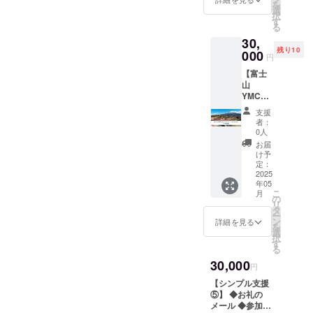
を
選
除き、1,000円の
キーホ
択
す
リターンと同じ
ル
る
内容になりま
ダー）
30,
す。
残り10
000
円
【富士
山
YMCA
ペア宿
支援
泊券】
者：
◆お礼
0人
のメー
お届
ル ◆参
け予
加者の
定：
感想等
2025
年05
を掲載
こ
月
した報
の
リ
告書の
タ
ー
送付
ン
詳細を見る
を
（メー
選
択
ル） ◆
す
る
寄付金
30,000
領収書
円
◆富士
【シンプル支援
山
⑤】 ◆お礼の
YMCA
メール ◆参加者
1泊2