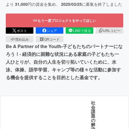
より
31,000
円の資金を集め、
2025/03/25
に募集を終了しました
もう一度プロジェクトをやってほしい
ポスト
シェア
LINEで送る
URLコピー
埋め込み
QRコード
Be A Partner of the Youth-子どもたちのパートナーにな
ろう！- 経済的に困難な状況にある家庭の子どもたち一
人ひとりが、自分の人生を切り拓いていくために、水
泳、体操、語学学習、キャンプ等の様々な活動に参加す
る機会を提供することを目的とした基金です。
社
会
課
題
の
解
決