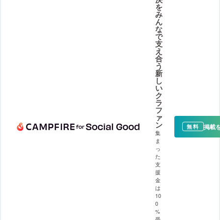
を
み
ん
な
で
支
え
合
う
新
し
い
ク
ラ
フ
ァ
ン
掲載
無料
集
ま
っ
た
支
援
金
は
10
0
%
受