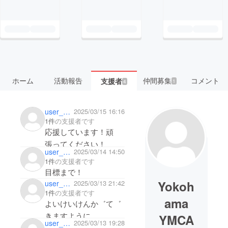
ホーム
活動報告
仲間募集
コメント
支援者
1
4
user_5628c39efc74
2025/03/15 16:16
1件
の支援者です
応援しています！頑
張ってください！
user_3cf873d04544
2025/03/14 14:50
1件
の支援者です
目標まで！
Yokoh
user_eee25ae28ff4
2025/03/13 21:42
1件
の支援者です
ama
よいけいけんか゛て゛
きますように。
YMCA
user_8bc2afda30a4
2025/03/13 19:28