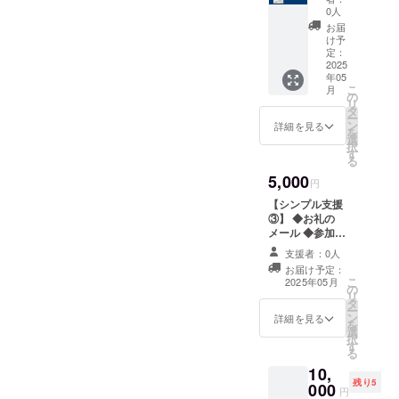
クリア
0人
ファイ
お届
ル】 ◆
け予
お礼の
定：
メール
2025
年05
◆参加
こ
月
者の感
の
リ
想等を
タ
ー
掲載し
ン
詳細を見る
を
た報告
選
択
書の送
す
る
付
5,000
（メー
円
ル） ◆
【シンプル支援
寄付金
③】 ◆お礼の
領収書
メール ◆参加者
◆YMC
の感想等を掲載
Aオリジ
支援者：0人
した報告書の送
ナル
お届け予定：
付（メール） ◆
グッズ
こ
2025年05月
の
寄付金領収書 ※
（ボー
リ
タ
このリターンは
ルペ
ー
ン
寄付金領収書を
詳細を見る
ン・ク
を
選
除き、1,000円の
リア
択
す
リターンと同じ
ファイ
る
内容になりま
ル）
10,
す。
◆YMC
残り5
000
円
Aオリジ