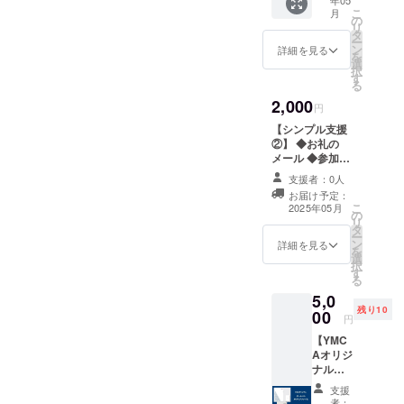
年05
を掲載
こ
月
した報
の
リ
告書の
タ
ー
送付
ン
詳細を見る
を
（メー
選
択
ル） ◆
す
る
寄付金
2,000
領収書
円
◆YMC
【シンプル支援
Aオリジ
②】 ◆お礼の
ナル
メール ◆参加者
グッズ
の感想等を掲載
（ボー
支援者：0人
した報告書の送
ルペ
お届け予定：
付（メール） ◆
ン）
こ
2025年05月
の
寄付金領収書 ※
リ
タ
このリターンは
ー
ン
寄付金領収書を
詳細を見る
を
選
除き、1,000円の
択
す
リターンと同じ
る
内容になりま
5,0
す。
残り10
00
円
【YMC
Aオリジ
ナル
ボール
支援
ペン・
者：