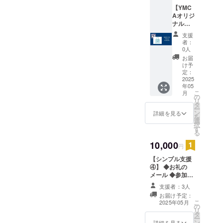
ナル
【YMC
キーホ
Aオリジ
ルダー
ナルエ
コバッ
支援
ク・
者：
キーホ
0人
ル
お届
ダー】
け予
◆お礼
定：
のメー
2025
年05
ル ◆参
こ
月
加者の
の
リ
感想等
タ
ー
を掲載
ン
詳細を見る
を
した報
選
択
告書の
す
る
送付
（メー
10,000
円
ル） ◆
【シンプル支援
寄付金
④】 ◆お礼の
領収書
メール ◆参加者
◆YMC
の感想等を掲載
Aオリジ
支援者：3人
した報告書の送
ナル
お届け予定：
付（メール） ◆
グッズ
こ
2025年05月
の
寄付金領収書 ※
（エコ
リ
タ
このリターンは
バッ
ー
ン
寄付金領収書を
ク・
詳細を見る