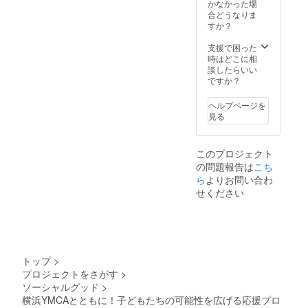
かなかった場
全6部屋
合どうなりま
＜宿泊
すか？
棟B＞
・シン
支援で困った
グル
時はどこに相
ベッド6
談したらいい
台、最
ですか？
大6名で
お泊り
ヘルプページを
になれ
見る
ます。
・廊下
に共同
洗面
このプロジェクト
台・ト
の問題報告は
こち
イレ
ら
よりお問い合わ
（男女2
せください
部屋ず
つ）が
ござい
ます。
・全6部
屋。 ＜
キャビ
トップ
>
ン棟＞
プロジェクトをさがす
>
・1部屋
ソーシャルグッド
>
最大8名
横浜YMCAとともに！子どもたちの可能性を広げる応援プロ
分の布