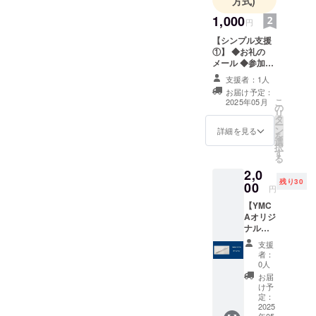
方式)
1,000
円
【シンプル支援
①】 ◆お礼の
メール ◆参加者
の感想等を掲載
支援者：1人
した報告書の送
お届け予定：
付（メール）
こ
2025年05月
の
リ
タ
ー
ン
詳細を見る
を
選
択
す
る
2,0
残り30
00
円
【YMC
Aオリジ
ナル
ボール
支援
ペン】
者：
◆お礼
0人
のメー
お届
ル ◆参
け予
加者の
定：
感想等
2025