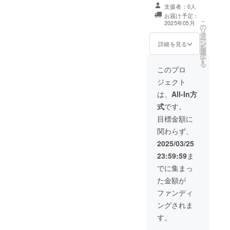
の感想等を掲載
日ペア
支援者：0人
した報告書の送
宿泊券
お届け予定：
付（メール） ◆
（食事
こ
2025年05月
の
寄付金領収書 ※
なし）
リ
タ
このリターンは
静岡
ー
ン
寄付金領収書を
詳細を見る
県富士
を
選
除き、1,000円の
宮市に
択
す
リターンと同じ
ある、
る
内容になりま
このプロ
宿泊施
す。
設で
ジェクト
す。目
は、
All-In方
の前に
さえぎ
式
です。
るもの
目標金額に
がな
い、雄
関わらず、
大な富
2025/03/25
士山が
みなさ
23:59:59
ま
まをお
でに集まっ
迎えし
ます。
た金額が
有効期
ファンディ
限：発
行日か
ングされま
ら1年間
す。
ご予約
方法に