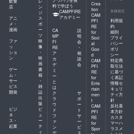
飲食
レ
・全室
Crea
料で学ぼう
店
ン
冷暖房
tion
各種規定
CAMPFIRE
ジ
完備。
CAM
アカデミー
・ベッ
アニ
ス
利用規
PFI
ド・布
メ・
ポ
約
RE
団・
漫画
ー
CA
説
細則
シーツ
for
ツ
MP
明
類・（A
プライ
Soci
ファ
映
棟・B棟
FI
会
バシー
al
のみ）
ッ
像
RE
・
ポリ
Goo
フェイ
ショ
・
ア
相
シー
d
スタオ
ン
映
カ
談
特定商
CAM
ルは備
画
デ
会
え付け
取引法
PFI
ゲー
書
ミ
です。
に基づ
RE
ム・
籍
・無料
ー
く表記
for
Wi-Fi完
サー
・
と
情報セ
Ente
備。
ビス
雑
は
キュリ
rtain
（全館
開発
誌
ク
サ
共通の
ティ方
men
出
ラ
ポ
パス
針
t
版
ワード
ウ
ー
反社基
CAM
はフロ
ビジ
ビ
ド
ト
本方針
PFI
ントに
ネ
ュ
フ
サ
カスタ
RE
ござい
ス・
ー
ァ
ー
マーハ
ま
for
起業
テ
ン
ビ
す。）
ラスメ
Spor
ィ
・資源
デ
ス
ントに