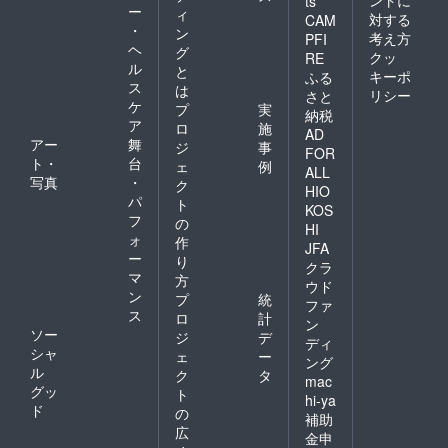
ts
保護の
ー
ィ
対する
CAM
ため、
・
ン
考え方
PFI
歯ブラ
ヘ
グ
クッ
RE
シ、カ
ル
と
ミソリ
キーポ
ふる
ス
は
等はお
リシー
さと
ケ
持ちい
プ
実
納税
ただく
ア
ロ
施
AD
ようお
アー
舞
ジ
事
FOR
願いい
ト・
台
ェ
例
たしま
ALL
写真
・
ク
す。 ・
HIO
パ
バスタ
ト
KOS
オル、
フ
の
HI
ナイト
ォ
作
JFA
ウェア
ー
り
の備え
クラ
マ
方
付けは
ウド
ン
ありま
プ
統
ファ
せん。
ス
ロ
計
ン
・バス
ソー
ジ
デ
ディ
タオ
シャ
ェ
ー
ング
ル・
ル
ク
タ
フェイ
mac
グッ
ト
スタオ
hi-ya
ド
ル・ナ
の
補助
イト
広
金申
ウェ