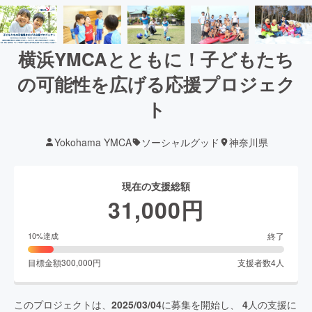
横浜YMCAとともに！子どもたち
の可能性を広げる応援プロジェク
ト
Yokohama YMCA
ソーシャルグッド
神奈川県
現在の支援総額
31,000
円
終了
10
%達成
目標金額
300,000
円
支援者数
4
人
このプロジェクトは、
2025/03/04
に募集を開始し、
4
人の支援に