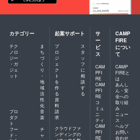
りと
なって
おり、1
棟全て
の部屋
扉を解
カテゴリー
起案サポート
サ
CAMP
放し、
大広間
ー
FIRE
や小会
テク
ま
プ
ス
ビ
につい
議室と
ノロ
ち
ロ
タ
して使
ス
て
ジー
づ
ジ
ッ
用可能
です。
・ガ
く
ェ
フ
CAM
CAMP
☆宿泊
ジェ
り
ク
に
PFI
FIREと
棟・
ット
・
ト
相
キャビ
RE
は
地
を
談
ン棟室
CAM
あんし
域
作
す
内設備
PFI
ん・安
等 ・入
活
る
る
RE
全への
室：
性
資
コ
取り組
15:00（
化
料
ミュ
み
チェッ
プロ
音
請
クイン
ニ
ニュー
ダク
楽
求
は13:30
ティ
ス
ト
～
CAM
ヘルプ
クラウドファ
可）
フー
チ
PFI
お問い
退室：
ンディングの
ド・
ャ
RE
合わせ
10:00
ノウハウを無