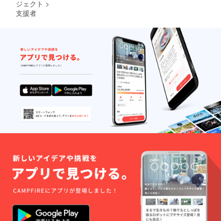
ジェクト
>
団が用
支援者
意して
ありま
す。 ・
各部屋
に洗面
台・ト
イレ完
備。 ・
全3部屋
×2棟。
・食
堂・フ
ロン
ト・浴
室のあ
る管理
棟と
は、お
靴を履
いての
ご移動
となり
ます。
・各部
屋は施
錠式の
間仕切