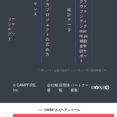
クラ
マ
方
ウド
ン
プ
統
ファ
ス
ロ
計
ン
ソー
ジ
デ
ディ
シャ
ェ
ー
ング
ル
ク
タ
mac
グッ
ト
hi-ya
ド
の
補助
広
金申
め
請サ
方
ポー
ト
「QRコード」は株式会社デンソーウェーブの登録商標です。
© CAMPFIRE,
会社概
採用情
パートナー
Inc.
要
報
募集
UMBE⁺
さんへアンコール