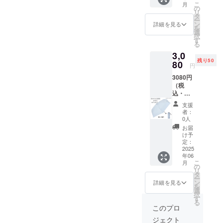
埼玉県
いま
用部材
す。 ＊
こ
場合は
月
式無地
成 ポ
の
※商品サ
す。 ＊
の手
検品に
リ
問い合
ミニ
リエス
タ
イズ画
使用し
配・製
は万全
ー
わせ
雨の日
テル
ン
像添付
詳細を見る
ている
造工程
を期し
を
ページ
応援割
100％
選
参照 ＊
生地が
上など
ており
択
からご
20%OF
親骨の
す
送料込
柔らか
の都合
ます
る
連絡く
F モ
長さ
みの価
いの
により
が、万
ださ
3,0
カ
54ｃｍ
格とな
で、シ
発送期
が一初
い。
残り50
チャ 1
80
原産
りま
ワが目
円
日が遅
期不良
本 (共袋
国
す。 ＊
立つ場
れる場
が発覚
3080円
付き) 自
中国
商品の
合がご
合がご
した場
（税
社EC販
【販売
色合い
ざいま
ざいま
合は、
込・発
売予定
元】 株
は、PC
す。(ご
す。 ＊
即時交
送費
価格：
式会社
の画面
使用に
支援
配送状
換対応
込） 残
3,850円
アス
と実物
者：
問題は
況のト
させて
り：50
(税込・
ティ 日
0人
で多少
ありま
ラブル
いただ
人まで
配送料
本（埼
異なっ
お届
せん。)
等によ
きま
【快滴
込)・品
玉県）
け予
て見え
＊ご注
り遅れ
す。不
DRY】
質タグ
定：
商品発
ること
文状
る可能
良が発
コンパ
2025
付き 生
送元
がござ
況、使
性もご
覚した
年06
クト5段
地の組
埼玉県
いま
用部材
ざいま
こ
場合は
月
式無地
成 ポ
の
※商品サ
す。 ＊
の手
す。 ＊
リ
問い合
ミニ
リエス
タ
イズ画
使用し
配・製
検品に
ー
わせ
雨の日
テル
ン
像添付
詳細を見る
ている
造工程
は万全
を
ページ
応援割
100％
選
参照 ＊
生地が
上など
を期し
択
からご
20%OF
親骨の
す
送料込
柔らか
の都合
ており
る
連絡く
F ブ
長さ
みの価
このプロ
いの
により
ます
ださ
ルーグ
50ｃｍ
格とな
で、シ
発送期
が、万
い。
ジェクト
レー 1
原産
りま