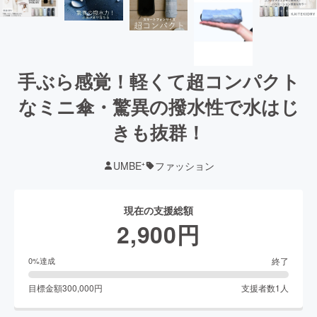
手ぶら感覚！軽くて超コンパクト
なミニ傘・驚異の撥水性で水はじ
きも抜群！
UMBE⁺
ファッション
現在の支援総額
2,900
円
終了
0
%達成
目標金額
300,000
円
支援者数
1
人