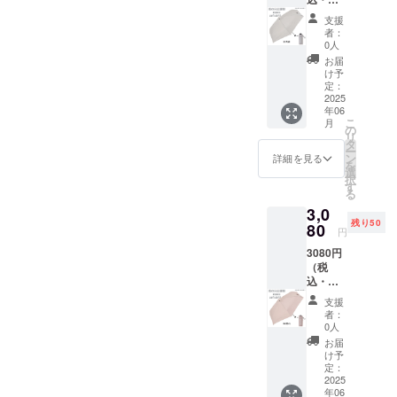
予定価
元】 株
は、PC
使用に
配送状
即時交
送費
格：
式会社
の画面
問題は
支援
況のト
換対応
込） 残
3,850円
アス
と実物
者：
ありま
ラブル
させて
り：50
(税込・
ティ 日
0人
で多少
せん。)
等によ
いただ
人まで
配送料
本（埼
異なっ
お届
＊ご注
り遅れ
きま
【快滴
込)・品
玉県）
け予
て見え
文状
る可能
す。不
DRY】
質タグ
定：
商品発
ること
況、使
性もご
良が発
コンパ
2025
付き 生
送元
がござ
用部材
ざいま
覚した
年06
クト5段
地の組
埼玉県
いま
の手
す。 ＊
こ
場合は
月
式無地
成 ポ
の
※商品サ
す。 ＊
配・製
検品に
リ
問い合
ミニ
リエス
タ
イズ画
使用し
造工程
は万全
ー
わせ
雨の日
テル
ン
像添付
詳細を見る
ている
上など
を期し
を
ページ
応援割
100％
選
参照 ＊
生地が
の都合
ており
択
からご
20%OF
親骨の
す
送料込
柔らか
により
ます
る
連絡く
F
長さ
みの価
いの
発送期
が、万
ださ
3,0
グレー
50ｃｍ
格とな
で、シ
日が遅
が一初
い。
残り50
ジュ 1
80
原産
りま
ワが目
円
れる場
期不良
本 (共袋
国
す。 ＊
立つ場
合がご
が発覚
3080円
付き) 自
中国
商品の
合がご
ざいま
した場
（税
社EC販
【販売
色合い
ざいま
す。 ＊
合は、
込・発
売予定
元】 株
は、PC
す。(ご
配送状
即時交
送費
価格：
式会社
の画面
使用に
支援
況のト
換対応
込） 残
3,850円
アス
と実物
者：
問題は
ラブル
させて
り：50
(税込・
ティ 日
0人
で多少
ありま
等によ
いただ
人まで
配送料
本（埼
異なっ
お届
せん。)
り遅れ
きま
【快滴
込)・品
玉県）
け予
て見え
＊ご注
る可能
す。不
DRY】
質タグ
定：
商品発
ること
文状
性もご
良が発
コンパ
2025
付き 生
送元
がござ
況、使
ざいま
覚した
年06
クト5段
地の組