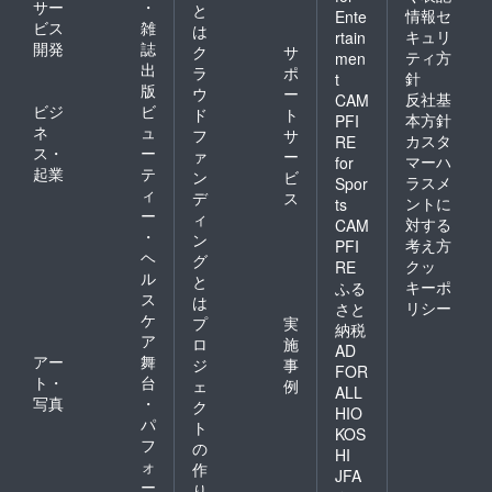
サー
・
と
情報セ
Ente
ビス
雑
は
キュリ
rtain
開発
誌
ク
サ
ティ方
men
出
ラ
ポ
針
t
版
ウ
ー
反社基
CAM
ビジ
ビ
ド
ト
本方針
PFI
ネ
ュ
フ
サ
カスタ
RE
ス・
ー
ァ
ー
マーハ
for
起業
テ
ン
ビ
ラスメ
Spor
ィ
デ
ス
ントに
ts
ー
ィ
対する
CAM
・
ン
考え方
PFI
ヘ
グ
クッ
RE
ル
と
キーポ
ふる
ス
は
リシー
さと
ケ
プ
実
納税
ア
ロ
施
AD
アー
舞
ジ
事
FOR
ト・
台
ェ
例
ALL
写真
・
ク
HIO
パ
ト
KOS
フ
の
HI
ォ
作
JFA
ー
り