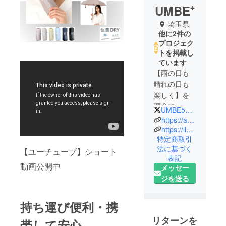
UMBE⁺
埼玉県
他に2件の
プロジェク
トを掲載し
ています
【雨の日も
晴れの日も
楽しく】を
理念に
UMBE5500
日々の天候
https://asty.umbe.jp/
と寄り添い
https://lin.ee/psUGyko/
特定商取引
楽しく快適
法に基づく
にお使い頂
【ユーチューブ】ショート
表記
けるような
動画公開中
メッセー
レイングッ
ジを送る
ズ関連の商
品開発に努
持ち運び便利・携
めていま
す。機能や
リターンを
帯して安心。