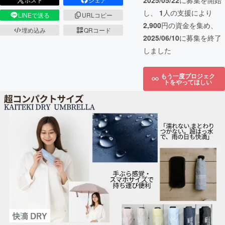
2025/05/22
に募集を開始
し、
1
人の支援により
LINEで送る
URLコピー
2,900
円の資金を集め、
埋め込み
QRコード
2025/06/10
に募集を終了
しました
もう一度プロジェク
トをやってほしい