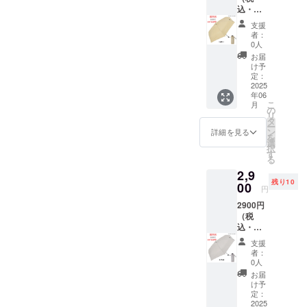
元】 株
込・発
価格：
式会社
送費
3,850円
アス
支援
込） 残
(税込・
ティ 日
者：
り：10
配送料
本（埼
0人
人まで
込)・品
玉県）
お届
【快滴
質タグ
商品発
け予
DRY】
付き 生
定：
送元
コンパ
2025
地の組
埼玉県
年06
クト5段
成 ポ
※商品サ
こ
月
式無地
リエス
の
イズ画
リ
ミニ
テル
タ
像添付
ー
超早割
100％
ン
参照 ＊
詳細を見る
を
24%OF
親骨の
選
送料込
択
F
長さ
す
みの価
る
カー
50ｃｍ
格とな
2,9
キ 1本
原産
りま
残り10
(共袋付
00
国
す。 ＊
円
き) 自社
中国
商品の
2900円
EC販売
【販売
色合い
（税
予定価
元】 株
は、PC
込・発
格：
式会社
の画面
送費
3,850円
アス
と実物
支援
込） 残
(税込・
ティ 日
で多少
者：
り：10
配送料
本（埼
0人
異なっ
人まで
込)・品
玉県）
て見え
お届
【快滴
質タグ
商品発
け予
ること
DRY】
付き 生
定：
送元
がござ
コンパ
2025
地の組
埼玉県