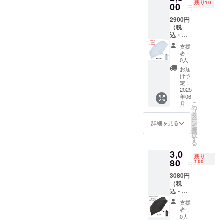
日が遅
残り10
本 (共袋
00
国
す。 ＊
立つ場
円
れる場
付き) 自
中国
商品の
合がご
合がご
2900円
社EC販
【販売
色合い
ざいま
ざいま
（税
売予定
元】 株
は、PC
す。(ご
す。 ＊
込・発
価格：
式会社
の画面
使用に
配送状
送費
3,850円
アス
と実物
問題は
支援
況のト
込） 残
(税込・
ティ 日
で多少
者：
ありま
ラブル
り：10
配送料
本（埼
0人
異なっ
せん。)
等によ
人まで
込)・品
玉県）
て見え
お届
＊ご注
り遅れ
【快滴
質タグ
商品発
け予
ること
文状
る可能
DRY】
付き 生
定：
送元
がござ
況、使
性もご
コンパ
2025
地の組
埼玉県
いま
用部材
ざいま
年06
クト5段
成 ポ
※商品サ
す。 ＊
の手
す。 ＊
こ
月
式無地
リエス
の
イズ画
使用し
配・製
検品に
リ
ミニ
テル
タ
像添付
ている
造工程
は万全
ー
超早割
100％
ン
参照 ＊
詳細を見る
生地が
上など
を期し
を
24%OF
親骨の
選
送料込
柔らか
の都合
ており
択
F ブ
長さ
す
みの価
いの
により
ます
る
ルーグ
50ｃｍ
格とな
で、シ
発送期
が、万
3,0
レー 1
原産
りま
ワが目
日が遅
残り
が一初
本 (共袋
80
国
100
す。 ＊
立つ場
円
れる場
期不良
付き) 自
中国
商品の
合がご
合がご
が発覚
3080円
社EC販
【販売
色合い
ざいま
ざいま
した場
（税
売予定
元】 株
は、PC
す。(ご
す。 ＊
合は、
込・発
価格：
式会社
の画面
使用に
配送状
即時交
送費
3,850円
アス
と実物
問題は
支援
況のト
換対応
込） 残
(税込・
ティ 日
で多少
者：
ありま
ラブル
させて
り：100
配送料
本（埼
0人
異なっ
せん。)
等によ