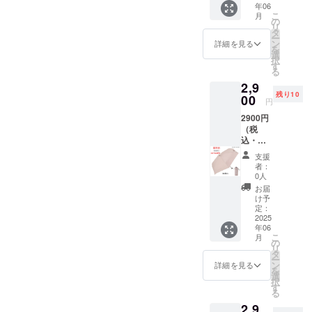
いま
年06
クト5段
成 ポ
※商品サ
す。 ＊
こ
月
式無地
リエス
の
イズ画
使用し
リ
ミニ
テル
タ
像添付
ている
ー
超早割
100％
ン
参照 ＊
詳細を見る
生地が
を
24%OF
親骨の
選
送料込
柔らか
択
F グ
長さ
す
みの価
いの
る
レー
50ｃｍ
格とな
で、シ
2,9
ジュ 1
原産
りま
ワが目
残り10
本 (共袋
00
国
す。 ＊
立つ場
円
付き) 自
中国
商品の
合がご
2900円
社EC販
【販売
色合い
ざいま
（税
売予定
元】 株
は、PC
す。(ご
込・発
価格：
式会社
の画面
使用に
送費
3,850円
アス
と実物
問題は
支援
込） 残
(税込・
ティ 日
で多少
者：
ありま
り：10
配送料
本（埼
0人
異なっ
せん。)
人まで
込)・品
玉県）
て見え
お届
＊ご注
【快滴
質タグ
商品発
け予
ること
文状
DRY】
付き 生
定：
送元
がござ
況、使
コンパ
2025
地の組
埼玉県
いま
用部材
年06
クト5段
成 ポ
※商品サ
す。 ＊
の手
こ
月
式無地
リエス
の
イズ画
使用し
配・製
リ
ミニ
テル
タ
像添付
ている
造工程
ー
超早割
100％
ン
参照 ＊
詳細を見る
生地が
上など
を
24%OF
親骨の
選
送料込
柔らか
の都合
択
F モ
長さ
す
みの価
いの
により
る
カ
50ｃｍ
格とな
で、シ
発送期
2,9
チャ 1
原産
りま
ワが目