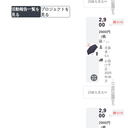
超早割
ン
詳細を見る
を
24%OF
選
択
活動報告一覧を
プロジェクトを
F ブ
す
る
ラッ
見る
見る
2,9
ク 1本
残り10
(共袋付
00
円
き)自社
2900円
EC販売
（税
予定価
込・発
格：
送費
3,850円
支援
込） 残
(税込・
者：
り：10
配送料
0人
人まで
込)・品
お届
【快滴
質タグ
け予
DRY】
付き 生
定：
コンパ
2025
地の組
年06
クト5段
成 ポ
こ
月
式無地
リエス
の
リ
ミニ
テル
タ
ー
超早割
100％
ン
詳細を見る
を
24%OF
親骨の
選
択
F
長さ
す
る
ネイ
50ｃｍ
2,9
ビー 1
原産
残り10
本 (共袋
00
国
円
付き)自
中国
2900円
社EC販
【販売
（税
売予定