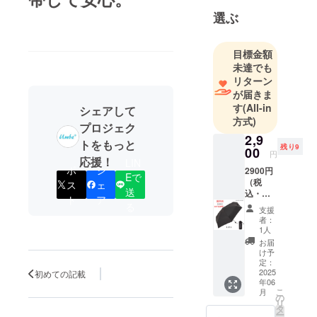
デザイン・
選ぶ
新しい構造
などクラウ
ドファン
目標金額
ディングを
未達でも
リターン
活用し多く
が届きま
の方に知っ
す
(All-in
シェアして
て頂き、ご
方式)
プロジェク
支援頂ける
2,9
よう頑張っ
トをもっと
残り9
00
円
て参りま
応援！
LIN
ポ
シ
2900円
Eで
（税
ス
ェ
送
込・発
ト
ア
送費
る
支援
込） 残
者：
り：10
1人
人まで
お届
【快滴
け予
DRY】
定：
コンパ
2025
初めての記載
年06
クト5段
こ
月
式無地
の
リ
ミニ
タ
ー