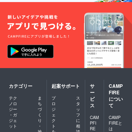
配送状
即時交
2025年
況のト
換対応
06月
ラブル
させて
等によ
いただ
り遅れ
きま
る可能
す。不
性もご
良が発
ざいま
覚した
す。 ＊
場合は
検品に
問い合
は万全
わせ
を期し
ページ
ており
からご
ます
連絡く
が、万
ださ
が一初
い。 支
期不良
援者：1
が発覚
人 お届
カテゴリー
起案サポート
サ
CAMP
した場
け予
ー
FIRE
合は、
定：
即時交
テク
ま
プ
ス
2025年
ビ
につい
換対応
06月
ノロ
ち
ロ
タ
ス
て
させて
ジー
づ
ジ
ッ
いただ
・ガ
く
ェ
フ
きま
CAM
CAMP
ジェ
り
ク
に
す。不
PFI
FIREと
ット
・
ト
相
良が発
RE
は
覚した
地
を
談