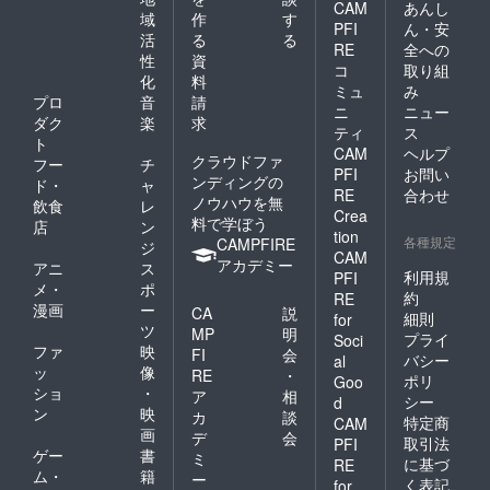
CAM
あんし
場合は
域
作
す
PFI
ん・安
問い合
活
る
る
わせ
RE
全への
性
資
ページ
コ
取り組
化
料
からご
ミュ
み
連絡く
プロ
音
請
ニ
ニュー
ださ
ダク
楽
求
ティ
ス
い。 支
ト
援者：1
CAM
ヘルプ
クラウドファ
フー
チ
人 お届
PFI
お問い
ンディングの
ド・
ャ
け予
RE
合わせ
ノウハウを無
定：
飲食
レ
Crea
2025年
料で学ぼう
店
ン
tion
06月
各種規定
CAMPFIRE
ジ
CAM
アカデミー
アニ
ス
利用規
PFI
メ・
ポ
約
RE
漫画
ー
CA
説
細則
for
ツ
MP
明
プライ
Soci
ファ
映
FI
会
バシー
al
ッ
像
RE
・
ポリ
Goo
ショ
・
ア
相
シー
d
ン
映
カ
談
特定商
CAM
画
デ
会
取引法
PFI
ゲー
書
ミ
に基づ
RE
ム・
籍
ー
く表記
for