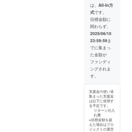
ワが目
日が遅
が一初
本 (共袋
国
す。 ＊
は、
All-In方
立つ場
れる場
期不良
付き) 自
中国
商品の
合がご
合がご
が発覚
式
です。
社EC販
【販売
色合い
ざいま
ざいま
した場
売予定
元】 株
は、PC
目標金額に
す。(ご
す。 ＊
合は、
価格：
式会社
の画面
使用に
配送状
即時交
関わらず、
3,850円
アス
と実物
問題は
況のト
換対応
(税込・
ティ 日
で多少
2025/06/10
ありま
ラブル
させて
配送料
本（埼
異なっ
せん。)
等によ
いただ
23:59:59
ま
込)・品
玉県）
て見え
＊ご注
り遅れ
きま
質タグ
商品発
ること
でに集まっ
文状
る可能
す。不
付き 生
送元
がござ
況、使
性もご
良が発
た金額が
地の組
埼玉県
いま
用部材
ざいま
覚した
成 ポ
※商品サ
す。 ＊
ファンディ
の手
す。 ＊
場合は
リエス
イズ画
使用し
配・製
検品に
問い合
ングされま
テル
像添付
ている
造工程
は万全
わせ
100％
参照 ＊
生地が
す。
上など
を期し
ページ
親骨の
送料込
柔らか
の都合
ており
からご
長さ
みの価
いの
により
ます
連絡く
50ｃｍ
格とな
で、シ
発送期
が、万
ださ
支援金の使い道
原産
りま
ワが目
日が遅
が一初
い。
集まった支援金
国
す。 ＊
立つ場
れる場
期不良
支援
は以下に使用す
中国
商品の
合がご
合がご
が発覚
者：1人
る予定です。
【販売
色合い
ざいま
ざいま
した場
お届け
リターン仕入
元】 株
は、PC
す。(ご
す。 ＊
合は、
予定：
れ費
式会社
の画面
使用に
配送状
即時交
2025年
※目標金額を超
アス
と実物
問題は
況のト
換対応
06月
えた場合はプロ
ティ 日
で多少
ありま
ラブル
させて
ジェクトの運営
本（埼
異なっ
せん。)