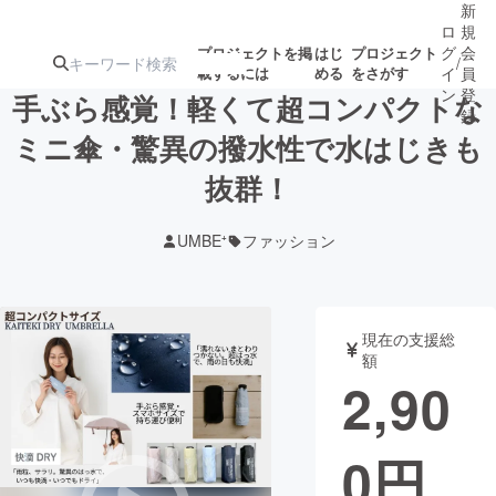
新
ロ
規
グ
会
プロジェクトを掲
はじ
プロジェクト
/
載するには
める
をさがす
イ
員
ン
登
手ぶら感覚！軽くて超コンパクトな
録
ミニ傘・驚異の撥水性で水はじきも
抜群！
人気のプロ
注目のリ
注目の新着プロ
募集終了が近いプ
もうすぐ公開
ジェクト
ターン
ジェクト
ロジェクト
されます
UMBE⁺
ファッション
アート・写真
音楽
現在の支援総
テクノロジー・ガジェット
ゲーム・サ
額
2,90
映像・映画
書籍・雑誌
0
円
ビジネス・起業
チャレンジ