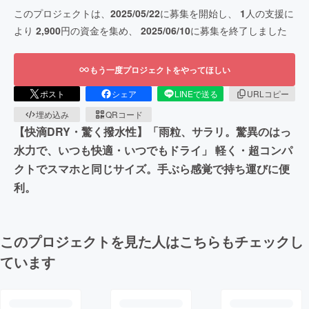
このプロジェクトは、
2025/05/22
に募集を開始し、
1
人の支援に
より
2,900
円の資金を集め、
2025/06/10
に募集を終了しました
もう一度プロジェクトをやってほしい
ポスト
シェア
LINEで送る
URLコピー
埋め込み
QRコード
【快滴DRY・驚く撥水性】「雨粒、サラリ。驚異のはっ
水力で、いつも快適・いつでもドライ」 軽く・超コンパ
クトでスマホと同じサイズ。手ぶら感覚で持ち運びに便
利。
このプロジェクトを見た人はこちらもチェックし
ています