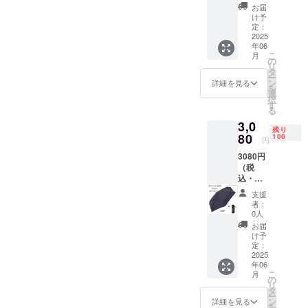
いただ
人まで
込)・品
玉県）
て見え
お届
＊ご注
り遅れ
きま
【快滴
質タグ
商品発
け予
ること
文状
る可能
す。不
DRY】
付き 生
定：
送元
がござ
況、使
性もご
良が発
コンパ
2025
地の組
埼玉県
いま
用部材
ざいま
覚した
年06
クト5段
成 ポ
※商品サ
す。 ＊
の手
す。 ＊
こ
場合は
月
式無地
リエス
の
イズ画
使用し
配・製
検品に
リ
問い合
ミニ
テル
タ
像添付
ている
造工程
は万全
ー
わせ
雨の日
100％
ン
参照 ＊
詳細を見る
生地が
上など
を期し
を
ページ
応援割
親骨の
選
送料込
柔らか
の都合
ており
択
からご
20%OF
長さ
す
みの価
いの
により
ます
る
連絡く
F ブ
50ｃｍ
格とな
で、シ
発送期
が、万
ださ
3,0
ラッ
原産
りま
ワが目
日が遅
残り
が一初
い。
ク 1本
80
国
100
す。 ＊
立つ場
円
れる場
期不良
支援
(共袋付
中国
商品の
合がご
合がご
が発覚
者：1人
3080円
き) 自社
【販売
色合い
ざいま
ざいま
した場
お届け
（税
EC販売
元】 株
は、PC
す。(ご
す。 ＊
合は、
予定：
込・発
予定価
式会社
の画面
使用に
配送状
即時交
2025年
送費
格：
アス
と実物
問題は
支援
況のト
換対応
06月
込） 残
3,850円
ティ 日
で多少
者：
ありま
ラブル
させて
り：100
(税込・
本（埼
0人
異なっ
せん。)
等によ
いただ
人まで
送料込)
玉県）
て見え
お届
＊ご注
り遅れ
きま
【快滴
・品質
商品発
け予
ること
文状
る可能
す。不
DRY】
タグ付
定：
送元
がござ
況、使
性もご
良が発
コンパ
2025
き 生地
埼玉県
いま
用部材
ざいま
覚した
年06
クト5段
の組
※商品サ
す。 ＊
の手
す。 ＊
こ
場合は
月
式無地
成 ポ
の
イズ画
使用し
配・製
検品に
リ
問い合
ミニ
リエス
タ
像添付
ている
造工程
は万全
ー
わせ
雨の日
テル
ン
参照 ＊
詳細を見る
生地が
上など
を期し
を
ページ