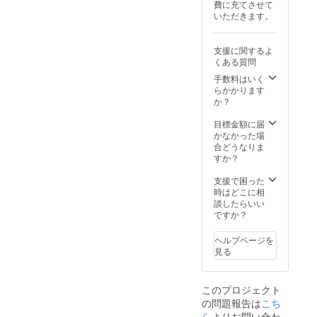
等によ
いただ
費に充てさせて
玉県）
て見え
＊ご注
り遅れ
きま
いただきます。
商品発
ること
文状
る可能
す。不
送元
がござ
況、使
性もご
良が発
埼玉県
いま
用部材
ざいま
覚した
支援に関するよ
※商品サ
す。 ＊
の手
す。 ＊
場合は
くある質問
イズ画
使用し
配・製
検品に
問い合
像添付
ている
手数料はいく
造工程
は万全
わせ
参照 ＊
生地が
らかかります
上など
を期し
ページ
送料込
柔らか
か？
の都合
ており
からご
みの価
いの
により
ます
連絡く
格とな
で、シ
目標金額に届
発送期
が、万
ださ
りま
ワが目
かなかった場
日が遅
が一初
い。
す。 ＊
立つ場
合どうなりま
れる場
期不良
支援
商品の
合がご
すか？
合がご
が発覚
者：1人
色合い
ざいま
ざいま
した場
お届け
は、PC
す。(ご
支援で困った
す。 ＊
合は、
予定：
の画面
使用に
時はどこに相
配送状
即時交
2025年
と実物
問題は
談したらいい
況のト
換対応
06月
で多少
ありま
ですか？
ラブル
させて
異なっ
せん。)
等によ
いただ
て見え
＊ご注
り遅れ
きま
ヘルプページを
ること
文状
る可能
す。不
見る
がござ
況、使
性もご
良が発
いま
用部材
ざいま
覚した
す。 ＊
の手
す。 ＊
場合は
このプロジェクト
使用し
配・製
検品に
問い合
の問題報告は
ている
こち
造工程
は万全
わせ
生地が
上など
ら
よりお問い合わ
を期し