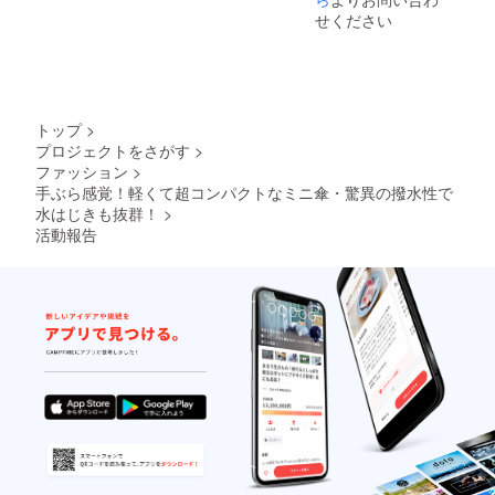
ページ
柔らか
の都合
ており
せください
からご
いの
により
ます
連絡く
で、シ
発送期
が、万
ださ
ワが目
日が遅
が一初
い。 支
立つ場
れる場
期不良
援者：1
合がご
合がご
が発覚
人 お届
ざいま
ざいま
した場
け予
トップ
>
す。(ご
す。 ＊
合は、
定：
プロジェクトをさがす
>
使用に
配送状
即時交
2025年
ファッション
>
問題は
況のト
換対応
06月
ありま
手ぶら感覚！軽くて超コンパクトなミニ傘・驚異の撥水性で
ラブル
させて
せん。)
等によ
いただ
水はじきも抜群！
>
＊ご注
り遅れ
きま
活動報告
文状
る可能
す。不
況、使
性もご
良が発
用部材
ざいま
覚した
の手
す。 ＊
場合は
配・製
検品に
問い合
造工程
は万全
わせ
上など
を期し
ページ
の都合
ており
からご
により
ます
連絡く
発送期
が、万
ださ
日が遅
が一初
い。 支
れる場
期不良
援者：1
合がご
が発覚
人 お届
ざいま
した場
け予
す。 ＊
合は、
定：