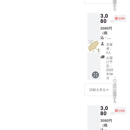
応援割
100％
選
送料込
柔らか
の都合
ており
択
からご
20%OF
親骨の
す
みの価
いの
により
ます
る
連絡く
F
長さ
格とな
で、シ
発送期
が、万
ださ
3,0
ネイ
50ｃｍ
りま
ワが目
日が遅
が一初
い。
残り50
ビー 1
80
原産
す。 ＊
立つ場
円
れる場
期不良
本 (共袋
国
商品の
合がご
合がご
が発覚
3080円
付き)自
中国
色合い
ざいま
ざいま
した場
（税
社EC販
【販売
は、PC
す。(ご
す。 ＊
合は、
込・発
売予定
元】 株
の画面
使用に
配送状
即時交
送費
価格：
式会社
と実物
問題は
支援
況のト
換対応
込） 残
3,850円
アス
で多少
者：
ありま
ラブル
させて
り：50
(税込・
ティ 日
0人
異なっ
せん。)
等によ
いただ
人まで
配送料
本（埼
て見え
お届
＊ご注
り遅れ
きま
【快滴
込) ・品
玉県）
け予
ること
文状
る可能
す。不
DRY】
質タグ
定：
商品発
がござ
況、使
性もご
良が発
コンパ
2025
付き 生
送元
いま
用部材
ざいま
覚した
年06
クト5段
地の組
埼玉県
す。 ＊
の手
す。 ＊
こ
場合は
月
式無地
成 ポ
の
※商品サ
使用し
配・製
検品に
リ
問い合
ミニ
リエス
タ
イズ画
ている
造工程
は万全
ー
わせ
雨の日
テル
ン
像添付
詳細を見る
生地が
上など
を期し
を
ページ
応援割
100％
選
参照 ＊
柔らか
の都合
ており
択
からご
20%OF
親骨の
す
送料込
いの
により
ます
る
連絡く
F
長さ
みの価
で、シ
発送期
が、万
ださ
3,0
カー
50ｃｍ
格とな
ワが目
日が遅
が一初
い。
残り50
キ 1本
80
原産
りま
立つ場
円
れる場
期不良
(共袋付
国
す。 ＊
合がご
合がご
が発覚
3080円
き) 自社
中国
商品の
ざいま
ざいま
した場
（税
EC販売
【販売
色合い
す。(ご
す。 ＊
合は、
込・発