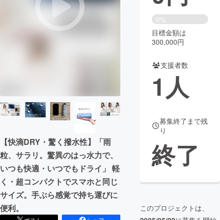
まちづくり・地域活性化
0%
目標金額は
300,000円
CAMPFIRE for Social Good
CAMPFIRE Creation
CAMPFIREふるさと納税
machi-ya
コミュニティ
支援者数
1
人
募集終了まで残
り
【快滴DRY・驚く撥水性】「雨
終了
粒、サラリ。驚異のはっ水力で、
いつも快適・いつでもドライ」 軽
く・超コンパクトでスマホと同じ
サイズ。手ぶら感覚で持ち運びに
便利。
このプロジェクトは、
ポスト
シェア