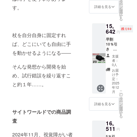
15ｍ
しま
タ
ま贈り
ー
ｍ）ツ
す。 組
ン
物とし
す。
詳細を見る
を
エスト
み立て
選
てお使
択
ポーチ
られた
す
いいた
る
セット
紙皿
だけま
15,
「本体
を、秋
す。
残り50
価格
642
篠宮佳
円
杖を自分自身に固定すれ
15,800
子様が
早割
円」-
お持ち
ば、どこにいても自由に手
10％引
「割引
帰りに
き 一
価格
なった
を動かせるようになる――
般杖用
1,580円
ことも
支援
ベルト
(10%)」
ありま
者：
付き
=「リ
す。 こ
0人
そんな発想から開発を始
（シャ
ターン
のリ
お届
フト直
価格
ターン
け予
め、試行錯誤を繰り返すこ
径16～
14,220
定：
は3,000
19ｍ
2025
と約１年……。
円」
円・
年12
ｍ）ツ
（税
5,000円
こ
月
エスト
抜） 商
の
のリ
リ
ポーチ
品サイ
タ
ターン
ー
セット
ズ ツエ
ン
と同じ
詳細を見る
を
※直径の
スト
選
内容に
択
サイトワールドでの商品調
太い白
ポーチ
す
なりま
る
杖の方
本体
す。
査
16,
はこち
縦16㎝×
らをご
511
横28㎝×
円
利用く
横幅9㎝
2024年11月、視覚障がい者
5％引
ださ