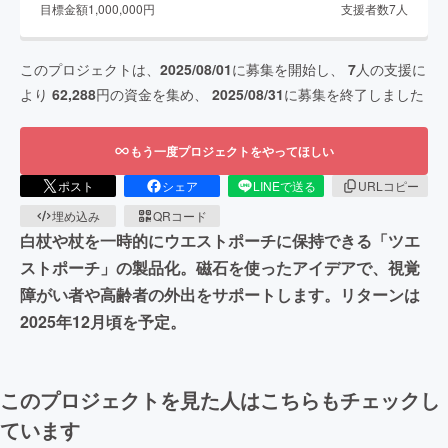
目標金額
1,000,000
円
支援者数
7
人
このプロジェクトは、
2025/08/01
に募集を開始し、
7
人の支援に
より
62,288
円の資金を集め、
2025/08/31
に募集を終了しました
もう一度プロジェクトをやってほしい
ポスト
シェア
LINEで送る
URLコピー
埋め込み
QRコード
白杖や杖を一時的にウエストポーチに保持できる「ツエ
ストポーチ」の製品化。磁石を使ったアイデアで、視覚
障がい者や高齢者の外出をサポートします。リターンは
2025年12月頃を予定。
このプロジェクトを見た人はこちらもチェックし
ています