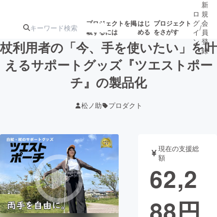
新
ロ
規
グ
会
プロジェクトを掲
はじ
プロジェクト
/
載するには
める
をさがす
イ
員
ン
登
杖利用者の「今、手を使いたい」を叶
録
えるサポートグッズ『ツエストポー
チ』の製品化
人気のプロ
注目のリ
注目の新着プロ
募集終了が近いプ
もうすぐ公開
ジェクト
ターン
ジェクト
ロジェクト
されます
松ノ助
プロダクト
アート・写真
音楽
現在の支援総
テクノロジー・ガジェット
ゲーム・サ
額
62,2
映像・映画
書籍・雑誌
88
円
ビジネス・起業
チャレンジ