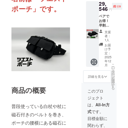
29,
セット
ズ ツエ
プポス
そのま
ポーチ」
です。
残り9
「本体
546
スト
トを利
ま贈り
円
価格
ポーチ
用する
物とし
ペアで
31,600
本体
予定で
てお使
お得！
円」-
縦16㎝×
す。住
いいた
早割
「割引
横28㎝×
所ラベ
だけま
15％引
価格
横幅9㎝
ルはき
す。
支援
き 一
4,740円
290g 一
れいに
者：
般杖用
(15%)」
般杖用
1人
剥がせ
ベルト
=「リ
ベル
る仕様
お届
付き
ターン
ト
け予
なの
（シャ
価格
定：
幅
で、剥
フト直
2025
26,860
30mm×
がした
年12
径16～
円」
長さ
あとは
こ
月
19ｍ
（税
の
95mm
そのま
リ
ｍ） ツ
抜） 商
タ
9.5g ・
ま贈り
ー
エスト
品サイ
ン
このリ
詳細を見る
物とし
を
ポーチ
ズ ツエ
選
ターン
てお使
択
セット
スト
す
金額に
いいた
る
商品の概要
２個
ポーチ
は送料
このプロ
だけま
セット
本体
が含ま
す。
ジェクト
「本体
縦16㎝×
れてい
価格
横28㎝×
ます。
は、
All-In方
普段使っている白杖や杖に
31,600
横幅9㎝
発送は
式
です。
円」-
290g 白
クリッ
磁石付きのベルトを巻き、
「割引
杖用ベ
プポス
目標金額に
価格
ル
ポーチの腰横にある磁石に
トを利
関わらず、
4,740円
ト
用する