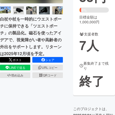
まちづくり・地域活性化
6%
目標金額は
白杖や杖を一時的にウエストポー
1,000,000円
チに保持できる「ツエストポー
CAMPFIRE for Social Good
CAMPFIRE Creation
チ」の製品化。磁石を使ったアイ
CAMPFIREふるさと納税
machi-ya
コミュニティ
支援者数
7
人
デアで、視覚障がい者や高齢者の
外出をサポートします。リターン
は2025年12月頃を予定。
ポスト
シェア
募集終了まで残
LINEで送る
URLコピー
り
終了
埋め込み
QRコード
このプロジェクトは、