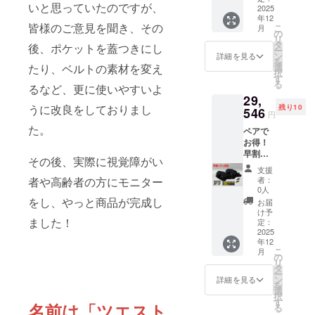
なの
いと思っていたのですが、
ｍ）
2025
（税
幅
で、剥
年12
ツエス
抜） 商
30mm×
がした
皆様のご意見を聞き、その
こ
月
トポー
品サイ
の
長さ
あとは
リ
チセッ
ズ ツエ
タ
80mm
そのま
後、ポケットを蓋つきにし
ー
ト ※直
スト
ン
9.5g ・
詳細を見る
ま贈り
を
径の太
ポーチ
選
たり、ベルトの素材を変え
このリ
物とし
択
い白杖
本体
す
ターン
てお使
る
の方は
るなど、更に使いやすいよ
縦16㎝×
金額に
いいた
29,
こちら
横28㎝×
は送料
だけま
うに改良をしておりまし
残り10
をご利
546
横幅9㎝
が含ま
す。
円
用くだ
290g 白
れてい
た。
ペアで
さい。
杖用ベ
ます。
お得！
「本体
ル
発送は
早割
価格
ト
クリッ
その後、実際に視覚障がい
15％引
15,800
幅
プポス
支援
き 白
円」-
30mm×
トを利
者：
者や高齢者の方にモニター
杖用ベ
「割引
長さ
0人
用する
ルト付
価格790
をし、やっと商品が完成し
80mm
予定で
お届
き
円
9.4g ・
け予
す。住
（シャ
ました！
(5%)」
定：
このリ
所ラベ
フト直
2025
=「リ
ターン
ルはき
年12
径12～
ターン
金額に
れいに
こ
月
15ｍ
価格
の
は送料
剥がせ
リ
ｍ） ツ
15,010
タ
が含ま
る仕様
ー
エスト
円」
ン
れてい
詳細を見る
なの
を
ポーチ
（税
選
ます。
で、剥
択
セット
抜） 商
す
発送は
がした
名前は
「ツエスト
る
２個
品サイ
クリッ
あとは