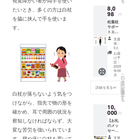
視覚障がい者が両手を使い
る
(10%)」
紙皿
す。
8,0
=「リ
を、秋
たいとき、多くの方は白杖
ターン
98
篠宮佳
円
価格
を脇に挟んで手を使いま
子様が
松葉杖
7,200
お持ち
サポー
す。
円」
帰りに
トエプ
（税
なった
ロン
抜） 商
ことも
支援
ツエプ
品サイ
ありま
者：
ロン L
ズ 横
す。 こ
0人
サイズ
70㎝×全
のリ
お届
10％割
長77㎝
ターン
け予
引 「本
320g ・
定：
は3,000
体価格
2025
このリ
円・
年09
8,998
ターン
10,000
こ
月
円」-
金額に
の
円のリ
リ
「割引
は送料
タ
ターン
ー
価格900
が含ま
ン
と同じ
詳細を見る
を
円
れてい
選
内容に
白杖が落ちないよう気をつ
択
(10%)」
ます。
す
なりま
る
=「リ
けながら、指先で物の形を
発送は
す。
10,
ターン
クリッ
確かめ、耳で周囲の状況を
価格
000
プポス
円
7,920
トを利
察知しなければならず、大
【お礼
円」
用する
のメッ
（税
予定で
変な苦労を強いられていま
セー
込） 商
す。住
ジ】 感
品サイ
所ラベ
す。壁や床に白杖を置いて
支援