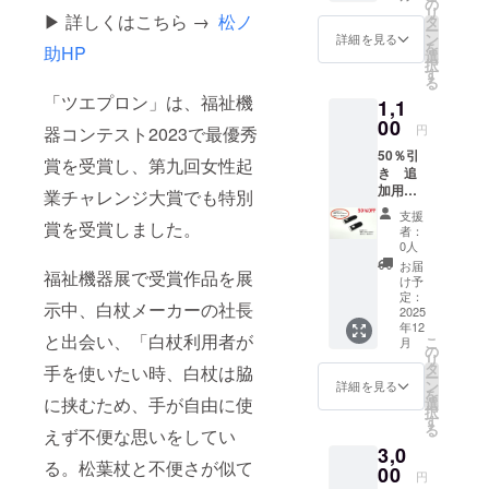
の
杖メーカー
リ
い方
▶ 詳しくはこちら →
松ノ
タ
の社長と出
ー
や、複
ン
詳細を見る
を
助HP
数の白
会い、松葉
選
択
杖に取
す
杖と白杖に
る
り付け
「ツエプロン」は、福祉機
は「腕を上
1,1
たい
方、予
00
げると杖が
円
器コンテスト2023で最優秀
備用と
落ちる」と
50％引
して。
賞を受賞し、第九回女性起
き 追
いう共通の
「本体
加用ベ
価格
業チャレンジ大賞でも特別
課題がある
ルト単
2,000
支援
ことを知り
品 一
賞を受賞しました。
円」-
者：
般杖用
「割引
ました。そ
0人
ベルト1
価格
お届
こで、白杖
福祉機器展で受賞作品を展
個(直径
1,000円
け予
用の便利
16～19
(50%)」
定：
示中、白杖メーカーの社長
ｍｍ）
2025
=「リ
グッズも作
年12
複数の
ターン
と出会い、「白杖利用者が
りたいと考
こ
月
杖に取
価格
の
リ
り付け
え、開発を
1,000
タ
手を使いたい時、白杖は脇
ー
たい
円」
ン
詳細を見る
スタート。
を
方、予
（税
に挟むため、手が自由に使
選
択
備用と
抜） 商
す
る
えず不便な思いをしてい
して。
品サイ
そして1年半
3,0
「本体
ズ 白杖
の試行錯誤
る。松葉杖と不便さが似て
価格
00
用ベル
円
を経て誕生
2,000
ト 幅