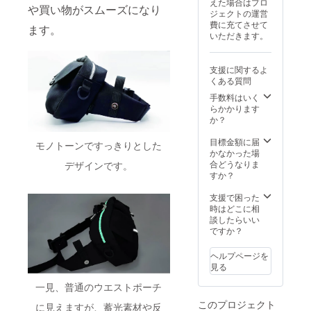
えた場合はプロ
には送
す。住
や買い物がスムーズになり
ジェクトの運営
料が含
所ラベ
費に充てさせて
まれて
ます。
ルはき
いただきます。
いま
れいに
す。発
剥がせ
送方法
るタイ
支援に関するよ
はク
プのた
くある質問
リップ
め、剥
ポスト
がした
手数料はいく
を予定
後は贈
らかかります
してお
り物と
か？
り、2個
しても
口でお
ご利用
目標金額に届
モノトーンですっきりとした
届けし
いただ
かなかった場
ます。
けま
合どうなりま
デザインです。
別々の
す。
すか？
住所へ
の発送
支援で困った
も対応
時はどこに相
可能で
談したらいい
す。住
ですか？
所ラベ
ルはき
ヘルプページを
れいに
見る
剥がせ
るタイ
一見、普通のウエストポーチ
プのた
このプロジェクト
め、剥
に見えますが、蓄光素材や反