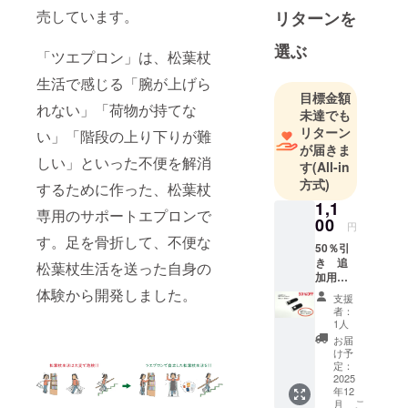
エプロン
売しています。
リターンを
「ツエプロ
選ぶ
ン」を開
「ツエプロン」は、松葉杖
発、2023年
生活で感じる「腕が上げら
11月より販
目標金額
れない」「荷物が持てな
売を始めま
未達でも
リターン
した。
い」「階段の上り下りが難
が届きま
しい」といった不便を解消
す
(All-in
「ツエプロ
方式)
するために作った、松葉杖
ン」は、福
1,1
祉機器コン
専用のサポートエプロンで
00
円
テスト2023
す。足を骨折して、不便な
50％引
で最優秀
き 追
松葉杖生活を送った自身の
賞、第9回女
加用ベ
ルト単
性起業チャ
体験から開発しました。
支援
品 白
者：
レンジ大賞
杖用ベ
1人
で特別賞を
ルト1個
お届
(直径12
受賞してい
け予
～15ｍ
定：
ます。
ｍ） 2
2025
年12
展示会で白
個取り
こ
月
付けた