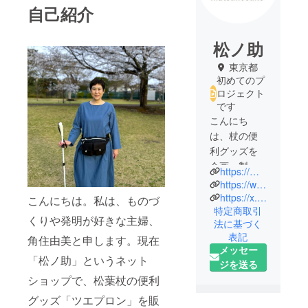
自己紹介
松ノ助
東京都
初めてのプ
ロジェクト
です
こんにち
は、杖の便
利グッズを
企画・製
https://matsunosuke.base.shop
造・販売し
https://www.facebook.com/matsunosuke123/
ている松ノ
https://x.com/matsunosuke123
こんにちは。私は、ものづ
特定商取引
助です。
くりや発明が好きな主婦、
法に基づく
私は全治2年
表記
角住由美と申します。現在
の足の骨折
メッセー
を経験し、
「松ノ助」というネット
ジを送る
その不便さ
ショップで、松葉杖の便利
から松葉杖
グッズ「ツエプロン」を販
用サポート