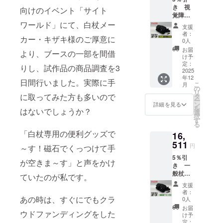
290g 白
き 視
い。
杖用ベ
向けのイベント「サイト
覚障が
「本体
ル
い者向
ワールド」にて、白杖メー
価格
ト
支援
け 白
15,800
幅
者：
カー・キザキ様のご厚意に
杖用ベ
円」-
30mm×
0人
ルト付
「割引
長さ
お届
より、ブースの一部を間借
き
価格
80mm
け予
（シャ
1,580円
定：
9.4g ・
りし、試作品の商品調査を3
フト直
2025
(10%)」
このリ
年12
径12～
=「リ
ターン
日間行いました。実際に手
こ
月
15ｍ
ターン
の
金額に
リ
ｍ）ツ
価格
に取ってみた方も多いので
タ
は送料
ー
エスト
14,220
ン
が含ま
詳細を見る
を
はないでしょうか？
ポーチ
円」
選
れてい
択
セット
（税
す
ます。
る
「本体
抜） 商
発送は
「白杖専用の便利グッズで
16,
価格
品サイ
クリッ
15,800
511
ズ ツエ
プポス
円
～す！磁石でくっつけて手
円」-
スト
トを利
5％引
「割引
ポーチ
用する
が空きま～す」と声をかけ
き 一
価格790
本体
予定で
般杖用
円
縦16㎝×
ていたのが私です。
す。住
ベルト
(5%)」
横28㎝×
所ラベ
支援
付き
=「リ
横幅9㎝
ルはき
者：
（シャ
ターン
あの時は、すぐにでもクラ
290g 一
0人
れいに
フト直
価格
般杖用
剥がせ
お届
ウドファンディングをした
径16～
15,010
ベル
け予
る仕様
19ｍ
円」
定：
ト