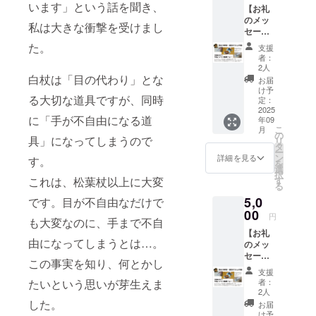
います」という話を聞き、
【お礼
円」-
30mm×
したのが、
のメッ
「割引
長さ
私は大きな衝撃を受けまし
新商品「ツ
セー
価格
80mm
ジ】 感
1,000円
エストポー
9.4ｇ ・
た。
支援
謝の気
(50%)」
こちら
者：
チ」です。
持ちを
=「リ
のリ
2人
杖や白杖を
込め
ターン
白杖は「目の代わり」とな
ターン
お届
て、お
価格
金額に
け予
使う方が、
る大切な道具ですが、同時
礼の
1,000
定：
は送料
少しでも快
メッ
2025
円」
が含ま
に「手が不自由になる道
年09
セージ
適に、安心
（税
れてい
こ
月
をお送
抜） 商
の
ます。
して過ごせ
具」になってしまうので
リ
りしま
品サイ
タ
ー
るように。
す。
ズ 一般
ン
詳細を見る
す。
を
【お礼
杖用ベ
そんな思い
選
択
の品】
ルト
す
これは、松葉杖以上に大変
を込めて、
る
熊本の
幅
このプロ
5,0
発明主
です。目が不自由なだけで
30mm×
婦 横
00
長さ
ジェクトに
円
も大変なのに、手まで不自
田洋子
95mm
挑戦してい
【お礼
さん考
9.5ｇ ・
由になってしまうとは…。
のメッ
案 震災
ます。どう
こちら
セー
時で活
のリ
ぞ応援よろ
この事実を知り、何とかし
ジ】 感
躍する
ターン
支援
しくお願い
謝の気
折り畳
金額に
者：
たいという思いが芽生えま
持ちを
み紙皿
は送料
2人
します！
込め
の設計
した。
が含ま
お届
て、お
図PDF
れてい
け予