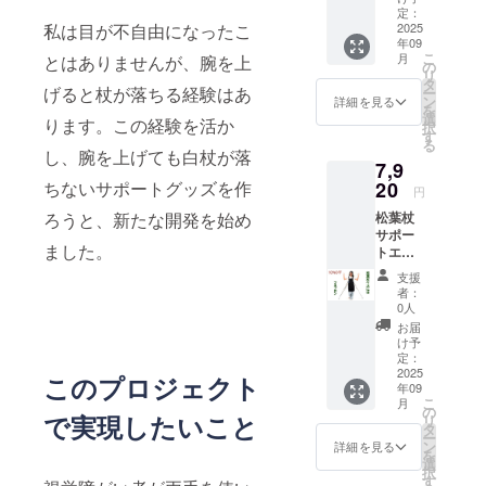
礼の
を添付
定：
ます。
メッ
2025
私は目が不自由になったこ
ファイ
年09
セージ
ルでお
こ
月
とはありませんが、腕を上
をお送
送り致
の
リ
りしま
しま
タ
げると杖が落ちる経験はあ
ー
す。
す。 組
ン
詳細を見る
を
【お礼
み立て
選
ります。この経験を活か
択
の品】
られた
す
る
熊本の
紙皿
し、腕を上げても白杖が落
7,9
発明主
を、秋
婦 横
20
ちないサポートグッズを作
篠宮佳
円
田洋子
子様が
松葉杖
ろうと、新たな開発を始め
さん考
お持ち
サポー
案 震災
帰りに
ました。
トエプ
時で活
なった
ロン
躍する
ことも
支援
ツエプ
折り畳
ありま
者：
ロン
み紙皿
す。 こ
0人
Мサイ
の設計
のリ
お届
ズ 10％
図PDF
ターン
け予
割引
を添付
定：
は5,000
「本体
2025
ファイ
円・
このプロジェクト
年09
価格
ルでお
10,000
こ
月
8,000
送り致
の
円のリ
で実現したいこと
リ
円」-
しま
タ
ターン
ー
「割引
す。 組
ン
と同じ
詳細を見る
を
価格800
み立て
選
内容に
択
円
られた
す
なりま