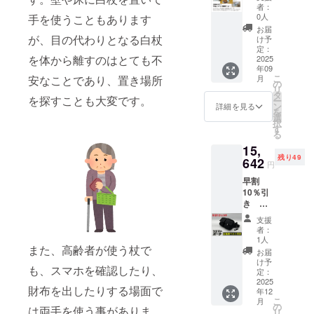
謝の気
ズ 横
ルはき
者：
持ちを
72㎝×全
れいに
0人
手を使うこともあります
込め
長82㎝
剥がせ
お届
て、お
が、目の代わりとなる白杖
330g ・
る仕様
け予
礼の
このリ
定：
なの
を体から離すのはとても不
メッ
2025
ターン
で、剥
年09
セージ
金額に
がした
こ
安なことであり、置き場所
月
をお送
は送料
の
あとは
リ
りしま
が含ま
タ
そのま
を探すことも大変です。
ー
す。
れてい
ン
ま贈り
詳細を見る
を
【お礼
ます。
選
物とし
択
の品】
発送は
す
てお使
る
熊本の
クリッ
いいた
15,
発明主
プポス
だけま
残り49
婦 横
642
トを利
す。
円
田洋子
用する
早割
さん考
予定で
10％引
案 震災
す。住
き 視
時で活
所ラベ
覚障が
躍する
ルはき
支援
い者向
折り畳
れいに
者：
け 白
み紙皿
剥がせ
1人
杖用ベ
また、高齢者が使う杖で
の設計
る仕様
お届
ルト付
図PDF
なの
け予
も、スマホを確認したり、
き
を添付
定：
で、剥
（シャ
2025
ファイ
がした
財布を出したりする場面で
年12
フト直
ルでお
あとは
こ
月
径12～
送り致
の
そのま
は両手を使う事がありま
リ