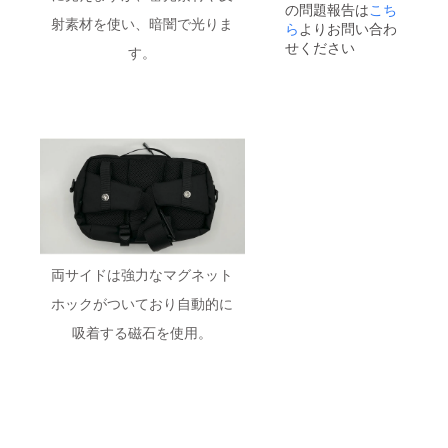
の問題報告は
がした
こち
射素材を使い、暗闇で光りま
後は贈
ら
よりお問い合わ
り物と
せください
す。
しても
ご利用
いただ
けま
す。
両サイドは強力なマグネット
ホックがついており自動的に
吸着する磁石を使用。