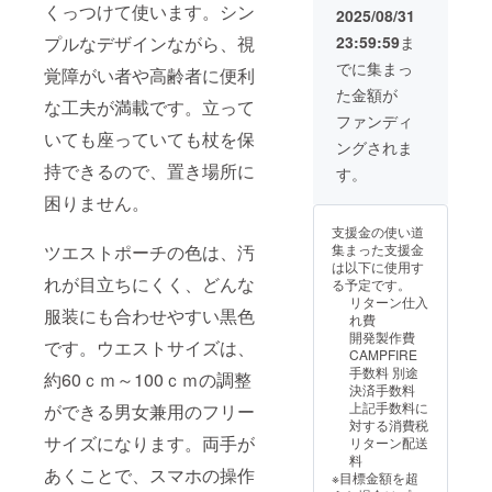
(15%)」
くっつけて使います。シン
幅
予定で
2025/08/31
=「リ
30mm×
す。住
23:59:59
ま
プルなデザインながら、視
ターン
長さ
所ラベ
価格
80mm
ルはき
でに集まっ
覚障がい者や高齢者に便利
26,860
9.4g ・
れいに
た金額が
円」
こちら
剥がせ
な工夫が満載です。立って
（税
のリ
る仕様
ファンディ
抜） 商
ターン
なの
いても座っていても杖を保
ングされま
品サイ
金額に
で、剥
ズ ツエ
持できるので、置き場所に
は送料
がした
す。
スト
が含ま
あとは
困りません。
ポーチ
れてい
そのま
本体
ます。
ま贈り
支援金の使い道
縦16㎝×
発送方
物とし
集まった支援金
ツエストポーチの色は、汚
横28㎝×
法はク
てお使
は以下に使用す
横幅9㎝
リップ
いいた
れが目立ちにくく、どんな
る予定です。
290g 一
ポスト
だけま
リターン仕入
般杖用
を予定
す。
服装にも合わせやすい黒色
れ費
ベル
してお
開発製作費
ト
り、2個
です。ウエストサイズは、
CAMPFIRE
幅
口でお
手数料 別途
約60ｃｍ～100ｃｍの調整
30mm×
届けし
決済手数料
長さ
ます。
上記手数料に
ができる男女兼用のフリー
95mm
別々の
対する消費税
9.5g こ
住所へ
サイズになります。両手が
リターン配送
ちらの
の発送
料
リター
も対応
あくことで、スマホの操作
※目標金額を超
ン金額
可能で