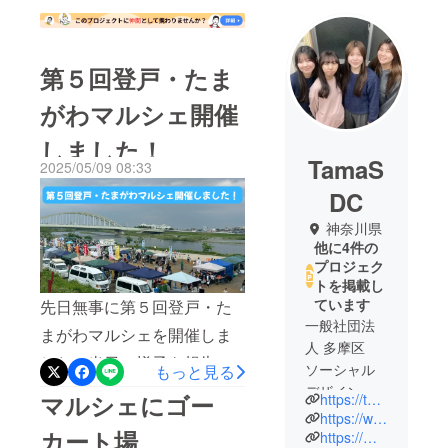
第５回登戸・たま
がわマルシェ開催
しました！
TamaS
2025/05/09 08:33
DC
神奈川県
他に4件の
プロジェク
トを掲載し
ています
先日無事に第５回登戸・た
一般社団法
まがわマルシェを開催しま
人 多摩区
した！当日の様子を報告さ
ソーシャル
もっと見る
せていただきます。朝の準
デザインセ
マルシェにゴー
https://tama-sdc.com/
ンター（多
備当日ボランティア打ち合
https://www.instagram.com/noborito_tamagawa426
カート場
摩SDC）で
https://marche.tama-sdc.com/
わせ 当日は出店・出展・出