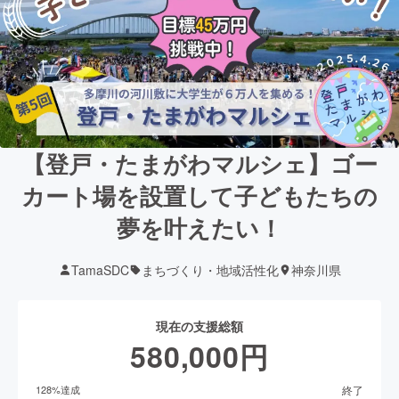
【登戸・たまがわマルシェ】ゴー
カート場を設置して子どもたちの
夢を叶えたい！
TamaSDC
まちづくり・地域活性化
神奈川県
現在の支援総額
580,000
円
終了
128
%達成