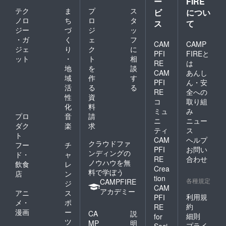
ー
FIRE
テク
ま
プ
ス
ビ
につい
ノロ
ち
ロ
タ
ス
て
ジー
づ
ジ
ッ
・ガ
く
ェ
フ
CAM
CAMP
ジェ
り
ク
に
PFI
FIREと
ット
・
ト
相
RE
は
地
を
談
CAM
あんし
域
作
す
PFI
ん・安
活
る
る
RE
全への
性
資
コ
取り組
化
料
ミュ
み
プロ
音
請
ニ
ニュー
ダク
楽
求
ティ
ス
ト
CAM
ヘルプ
クラウドファ
フー
チ
PFI
お問い
ンディングの
ド・
ャ
RE
合わせ
ノウハウを無
飲食
レ
Crea
料で学ぼう
店
ン
tion
各種規定
CAMPFIRE
ジ
CAM
アカデミー
アニ
ス
利用規
PFI
メ・
ポ
約
RE
漫画
ー
CA
説
細則
for
ツ
MP
明
プライ
Soci