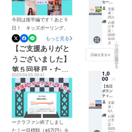
ており、学
セー
セプトであった多くの「子
ジ】 多
生メンバー
ト、ドリンクを販売しまし
支援
摩SDC
どもたちの夢を叶える」こ
者：
は30人を超
た！その他にもフリーマー
の学生
25人
今回は後半編です！あと５
えます。
メン
とができたと実感していま
お届
ケット、ワークショップ、
バーよ
川崎市多摩
け予
日！ キッズボーリング、
す。ゴーカートを乗車でき
り、真
定：
降雨体験などなど多くの方
区、区役所1
心を込
2025
ヨーヨー、スーパーボー
もっと見る
るだけでなく、撮影スポッ
年05
階に事務所
めてお
に楽しんでもらえるような
こ
月
ル、駄菓子屋さん体験、
礼メッ
の
を構えてい
【ご支援ありがと
トも用意しました。スタッ
リ
コンテンツを多数ご用意し
セージ
タ
ゴーカート、動物園のブー
ます。地域
ー
を送ら
フのみんなでパシャリゴー
ン
詳細を見る
うございました】
ました！当日は沢山の方に
を
せてい
でお困り事
選
スがあります！子どもたち
択
カートに乗車して楽しんで
ただき
す
がある方、
ご来場いただきました。マ
る
第５回登戸・たま
ます。
に楽しんでいただけるよう
いただけたのはもちろん、
地域に貢献
1,0
■お礼
ルシェに足を運んでくだ
2025/04/25 09:41
なエリアになっています！
メー
00
がわマルシェ明日
したい方、
ゴーカートに乗って楽しむ
円
さった皆さまありがとうご
ル…
地域をもっ
全エリア制覇してみて
【当日
CAMPF
お子さんをみてにっこりと
開催です！
ざいました！そして出展・
ボラン
と楽しみた
IREでの
は！？思いっきり楽しんで
微笑みを浮かべる親御さん
ティア
メッ
い方、お気
出店してくださった方、ス
スタッ
セージ
素敵な思い出を残していっ
支援
の姿を見てこちらまで幸せ
軽にお越し
フ権】
機能か
テージに出演してくださっ
者：
てください！あと4日！ フ
第5回登
ら送信
ください。
4人
な気持ちになりました。今
戸・た
た方、クラウドファンディ
いたし
お届
リーマーケット地域の方
まがわ
ますの
年度のマルシェが、この
け予
ークラファン終了しまし
ングにご支援くださった
マル
で、登
定：
が、お家に眠るお宝やハン
ゴーカート場が、みなさん
シェ当
2025
録メー
た！ー目標額（45万円）を
方、当日ボランティアで来