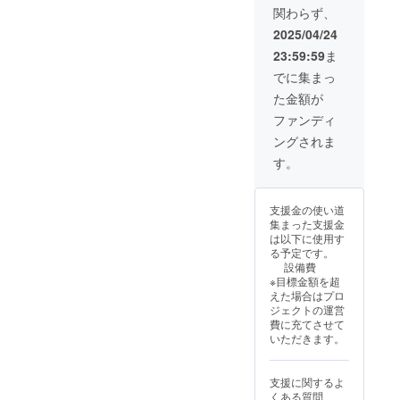
乗車も
までで
なった
いて
関わらず、
事項】
可能で
す。 ・
場合で
も、開
・イベ
す) ・こ
使用期
2025/04/24
も、本
催当日
ントが
のチ
限は、
リター
の天候
23:59:59
ま
中止の
ケット
当イベ
ンは履
や、注
場合で
には、
ントの
でに集まっ
行しま
意報・
も、本
ゴー
当日限
す。
警報級
た金額が
リター
カート
りで
の気象
ンは履
乗車代
す。 ・
ファンディ
予報が
行しま
を含み
荒天時
出され
ングされま
す。 ・
ます。
は4月27
た場
イベン
・0歳か
日(日)に
す。
合、主
ト当
ら3歳の
順延と
催者の
日、雨
お子さ
なり、
判断で
天時は
んには
順延日
イベン
支援金の使い道
4/27(日)
大人の
程にて
トを中
集まった支援金
に順延
方の付
リター
止とす
は以下に使用す
となり
き添い
ンを履
る場合
る予定です。
ます。
が必須
行いた
があり
設備費
順延日
です。
しま
ます。
※目標金額を超
程につ
・合計
す。順
・イベ
えた場合はプロ
いて
体重は
延日程
ントが
ジェクトの運営
も、開
100kg
も中止
中止に
費に充てさせて
催当日
までで
の場合
なった
いただきます。
の天候
す。 ・
に限
場合で
や、注
使用期
り、口
も、本
意報・
限は、
座振込
リター
支援に関するよ
警報級
当イベ
にて全
ンは履
くある質問
の気象