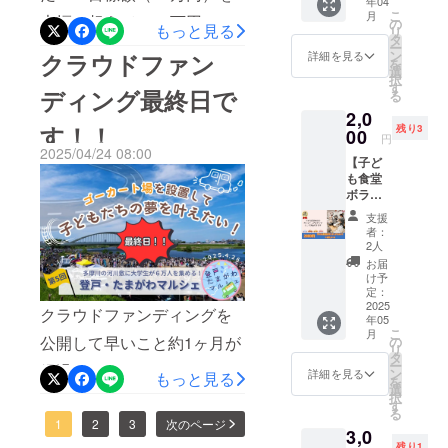
年04
日の運
ルアド
ドメイド品を販売します！
こ
の思い出の一ページになっ
月
大幅に超えて、58万円のご
営に関
レスに
の
てくださった方などなど書
もっと見る
リ
あなたの欲しかったものが
わって
受信し
タ
ていたら嬉しいです。改め
ー
支援をいただきました！支
いただ
ききれないほど多くの方に
ます。
ン
クラウドファン
詳細を見る
を
手に入るかもしれませ
きま
■備考…
選
てクラウドファンディング
援者はなんと101名！誠にあ
択
さまざまな形で支えられて
す。
上乗せ
す
ん！？是非ご立ち寄り下さ
ディング最終日で
る
にご支援、ご協力下さった
【連絡
支援が
りがとうございます。関係
マルシェを開催することが
2,0
手段】
可能で
い！あと3日！ 認知症ロバ
みなさん、本当にありがと
す！！
残り3
者一同、心から感謝いたし
・
00
す。応
できました。皆さまと一緒
円
さん『ロバ隊長』は認知症
CAMPF
援の気
2025/04/24 08:00
うございました！
ます。リターンにつきまし
【子ど
IREでの
にマルシェを作り上げ、地
持ちの
サポーターキャラバンのマ
も食堂
メッ
上乗せ
ては、順次対応させていた
域を盛り上げることができ
ボラン
セージ
大歓迎
スコットです！当日は一緒
ティア
機能か
です！
だきます。ーいよいよ明日
支援
たと実感しております。改
スタッ
ら集合
【注意
に認知症について学びなが
者：
フ＋お
マルシェ開催！ー現在、明
時間・
事項】
2人
めて感謝申し上げます。多
礼の
らロバさんを作りましょ
場所等
・イベ
お届
日（4月26日）本番に向けた
メー
を連絡
摩SDCメンバーこれからも
ント当
け予
う！ぜひお越しくださ
ル】 毎
いたし
定：
日、雨
最後の準備に取り掛かって
多摩区ソーシャルデザイン
月第3木
2025
ます。
天時は
クラウドファンディングを
い！ あと2日！ 外部飲食
年05
曜日に
登録
4/27(日)
おります。沢山の時間をか
センターでは子ども食堂を
こ
月
開催さ
メール
公開して早いこと約1ヶ月が
の
に順延
物販約40店舗の地域の飲食
リ
れる子
けて準備してきたこのイベ
アドレ
タ
となり
はじめ、様々なイベントを
ー
経過しました。ついにこの
ども食
店やお店に出店していただ
スに受
ン
ます。
詳細を見る
もっと見る
を
ントを、子どもから大人ま
堂のボ
信しま
企画して参ります。今後の
選
順延日
クラウドファンディングは
択
きます。欲しかったもの、
ラン
す。 ・
す
程につ
で多くの方に楽しんで頂き
る
活動にもお力添えいただけ
ティア
イベン
いて
今日が最終日です！みなさ
1
2
3
次のページ
食べたかったものが見つか
3,0
ができ
ト当日
も、開
たいです！多摩川の河川敷
ますと幸いです。
残り1