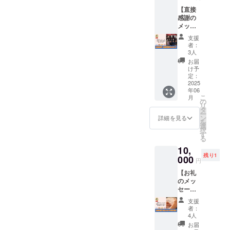
りしま
15:00の
す。そ
があり
【直接
す。 ■
うちの1
のた
ます。
感謝の
お礼
時間)で
め、連
そのた
メッ
メー
す。こ
絡先
め、連
セー
ル…
の日程
（お届
絡先
支援
ジ】 多
CAMPF
で参加
け先）
者：
（お届
摩SDC
IREでの
が可能
3人
の記入
け先）
の企画
メッ
な方。
が必要
お届
の記入
運営を
セージ
・ご希
け予
です。
が必要
行う学
機能か
定：
望の日
・マル
です。
生メン
2025
ら送信
時をを
シェイ
【注意
年06
バーよ
いたし
備考欄
ベント
事項
こ
月
り、
ますの
の
にご記
当日、
①】 ・
リ
「直
で、登
タ
載くだ
雨天時
イベン
ー
接」感
録メー
ン
さい ・
詳細を見る
は4月27
ト当
を
謝の言
ルアド
選
会場ま
日(日)に
日、
択
葉をお
レスに
す
での交
順延と
9:00〜
る
届けし
受信し
通費は
なりま
17:00ま
10,
ます。
ます。
各自の
す。順
で参加
残り1
■感謝の
000
■備考…
ご負担
延日程
円
できる
言葉…
上乗せ
となり
につい
方に限
【お礼
学生メ
支援が
ます。
ても、
らせて
のメッ
ンバー
可能で
・リ
開催当
いただ
セージ
より直
す。応
ターン
日の天
きま
の寄せ
接、感
援の気
履行当
候や、
支援
す。 ・
書き】
謝の気
持ちの
日の連
者：
注意
チェキ
多摩
持ちを
上乗せ
4人
絡手段
報・警
はこち
SDCス
込めた
大歓迎
とし
お届
報級の
らでご
タッフ