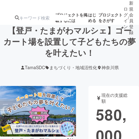
新
ロ
規
グ
会
プロジェクトを掲
はじ
プロジェクト
/
載するには
める
をさがす
イ
員
ン
登
【登戸・たまがわマルシェ】ゴー
録
カート場を設置して子どもたちの夢
を叶えたい！
人気のプロ
注目のリ
注目の新着プロ
募集終了が近いプ
もうすぐ公開
ジェクト
ターン
ジェクト
ロジェクト
されます
TamaSDC
まちづくり・地域活性化
神奈川県
アート・写真
音楽
現在の支援総
テクノロジー・ガジェット
ゲーム・サ
額
580,
映像・映画
書籍・雑誌
000
ビジネス・起業
チャレンジ