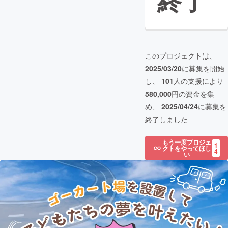
終了
このプロジェクトは、
2025/03/20
に募集を開始
し、
101
人の支援により
580,000
円の資金を集
め、
2025/04/24
に募集を
終了しました
もう一度プロジェ
1
クトをやってほし
4
い