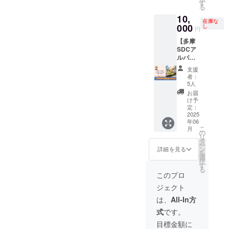
ゴー
分のご
す
に順延
一般の
る
カート
利用に
となり
方に届
10,
の受付
なりま
ます。
きやす
在庫な
スタッ
000
す。(2
し
順延日
い場所
円
フに、
人での
程につ
です
【多摩
クラウ
乗車も
いて
【注意
SDCア
ドファ
可能で
も、開
事項】
ルバ
ンディ
す) ・こ
催当日
・備考
ム】 多
ングの
のチ
の天候
欄に、
支援
摩SDC
ファス
ケット
や、注
掲載す
者：
の普段
トパス
には、
5人
意報・
るお名
の活動
お申込
ゴー
警報級
前(個
お届
の様子
みメー
カート
け予
の気象
人・会
をまと
ルを提
定：
乗車代
予報が
社・団
めたア
2025
示くだ
を含み
出され
体名)を
年06
ルバム
さい。
ます。
た場
ご記載
こ
月
をお送
【注意
の
・0歳か
合、主
くださ
リ
りしま
事項】
タ
ら3歳の
催者の
い。 ・
ー
す。 ・
・この
ン
お子さ
詳細を見る
判断で
イベン
を
ご支援
チケッ
選
んには
イベン
ト当
択
時に入
ト１枚
す
大人の
トを中
日、雨
る
力して
につ
方の付
このプロ
止とす
天時は
いただ
き、1回
き添い
る場合
4/27(日)
ジェクト
いたお
分のご
が必須
があり
に順延
届け先
利用に
です。
は、
All-In方
ます。
となり
に郵送
なりま
・合計
・イベ
ます。
式
です。
しま
す。(2
体重は
ントが
順延日
す。
人での
100kg
目標金額に
中止に
程につ
【注意