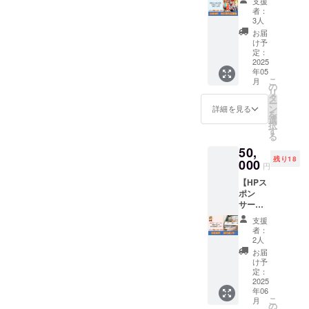
の都合
支援
内容に
す。
トを中
ソー
しま
中に、
ンは履
者：
がつけ
なりま
止とす
シャル
す。
お名前
3人
行いた
ば延長
す。
る場合
デザイ
【注意
(個人・
しま
お届
可能で
があり
ンセン
事項】
会社・
け予
す。
す。
ます。
ターを
・イベ
定：
団体名)
【注意
・雨天
特大応
2025
ントが
の一覧
事項】
年05
中止の
援して
中止の
を投稿
・日程
こ
月
場合に
いただ
場合で
の
します
の調整
リ
限り、
けま
も、本
タ
・SNS
は、5月
ー
口座振
す。多
リター
ン
投稿
詳細を見る
以降順
を
込にて
摩SDC
ンは履
選
②…(希
次メー
択
全額返
よりお
行しま
す
望者の
ルにて
る
金いた
礼の
す。 ・
み)…6
行わせ
50,
します
メッ
イベン
月中に
て頂き
残り18
（振込
セージ
000
ト当
お名前
円
ます。
手数料
をお送
日、雨
(個人会
・有効
【HPス
はご支
りしま
天時は
社・団
期限
ポン
援者様
す。 ■
4/27(日)
体名)
は、
サー】
負担と
お礼
に順延
と、別
2025年
多摩
なりま
メー
となり
途お伺
支援
12月31
SDCの
すの
ル…
ます。
いする
者：
日まで
ホーム
で、振
CAMPF
順延日
2人
支援者
としま
ページ
込手数
IREでの
程につ
様から
お届
す。 ・
に、お
料を引
メッ
いて
け予
のメッ
リター
名前(個
いた額
セージ
定：
も、開
セージ
ン履行
人・会
2025
を返金
機能か
催当日
を投稿
当日の
年06
社・団
致しま
ら送信
の天候
しま
連絡手
こ
月
体名)の
す）。
いたし
の
や、注
す。