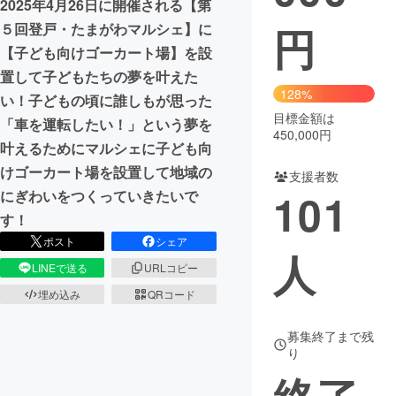
2025年4月26日に開催される【第
円
５回登戸・たまがわマルシェ】に
まちづくり・地域活性化
【子ども向けゴーカート場】を設
置して子どもたちの夢を叶えた
CAMPFIRE for Social Good
CAMPFIRE Creation
128%
い！子どもの頃に誰しもが思った
CAMPFIREふるさと納税
machi-ya
コミュニティ
目標金額は
「車を運転したい！」という夢を
450,000円
叶えるためにマルシェに子ども向
けゴーカート場を設置して地域の
支援者数
101
にぎわいをつくっていきたいで
す！
ポスト
シェア
人
LINEで送る
URLコピー
埋め込み
QRコード
募集終了まで残
り