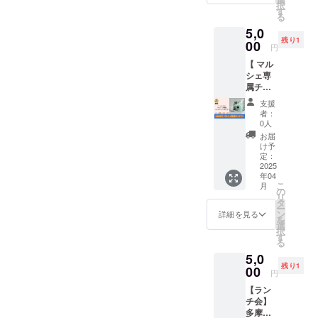
出され
【注意
択
2分)を
横 約
す
指定さ
た場
事項
る
送らせ
5.5cm
せて頂
合、主
②】 ・
5,0
ていた
縦 約
きま
催者の
イベン
残り1
だきま
00
6cm（
す。 ・
判断で
円
ト当
す。 ■
予定）
リター
イベン
日、雨
【 マル
お礼
・本体
ン履行
トを中
天時は
シェ専
メー
（色）
当日の
止とす
4/27(日)
属チェ
ル…
：オレ
連絡手
る場合
に順延
キマ
CAMPF
ンジ ※
段とし
があり
支援
となり
ン】 マ
IREでの
本体の
て、電
者：
ます。
ます。
ルシェ
メッ
サイズ
0人
話を使
・イベ
順延日
当日、
セージ
＆色は
用する
お届
ント中
程につ
専属カ
機能か
ワンパ
け予
場合が
止の場
いて
メラマ
ら送信
定：
ターン
ありま
合で
も、開
ンとし
2025
いたし
のみで
す。そ
も、本
催当日
年04
てイベ
ますの
す。手
のた
リター
の天候
こ
月
ント会
で、登
の
作りの
め、連
ンは履
や、注
リ
場のカ
録メー
タ
ため商
絡先
行いた
意報・
ー
メラマ
ルアド
ン
品にば
詳細を見る
（お届
しま
警報級
を
ンにな
レスに
選
らつき
け先）
す。
の気象
択
れる権
受信し
す
があり
の記入
【備
予報が
る
利で
ます。
ます。
が必要
考】 ・
出され
5,0
す。 ※
■お礼動
【注意
です。
お礼の
た場
残り1
チェキ
00
画…登
事項】
・イベ
円
メッ
合、主
はこち
録メー
・イベ
ント当
セージ
催者の
【ラン
らでご
ルアド
ント当
日、雨
は、
判断で
チ会】
用意さ
レスに
日、雨
天時は
CAMPF
イベン
多摩
せてい
受信し
天時は
4/27(日)