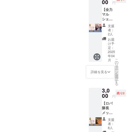
ます。
00
の連絡
んからの温かいご支援や応
催当日
るはず！！是非お越しくだ
円
【注意
で様々なコンテンツを用意
手段と
の天候
【全力
援のメッセージを原動力に
事項
さい！あと1日！この日は、
して、
や、注
してお待ちしておりま
マル
①】 ・
電話を
意報・
クラウドファンディング担
これまでのカウントダウン
シェガ
子ども
使用す
警報級
す！！是非みんなで遊びに
イド】
食堂当
る場合
の気象
支援
当はじめ、多摩SDCのメン
を一挙公開ついに本日4月26
当日に
日、
があり
予報が
者：
きてください。お楽しみ
マル
16:45~
ます。
2人
バーはマルシェに向けてこ
出され
日は第５回登戸・たまがわ
シェの
19:30頃
に！！
そのた
た場
お届
会場を1
こまで頑張ってこれまし
まで参
マルシェの開催日！沢山の
め、連
け予
合、主
周して
加でき
定：
絡先
催者の
た！ありがとうございま
時間をかけて準備してきた
各コン
2025
る方に
（お届
判断で
年04
テンツ
限らせ
け先）
イベン
す！！クラウドファンディ
こ
このイベントを、子どもか
月
をガイ
ていた
の
の記入
トを中
リ
ドしま
だきま
タ
が必要
ング終了、そしてマルシェ
止とす
ら大人まで多くの方に楽し
ー
す。
す。 ・
ン
です。
詳細を見る
る場合
を
【注意
開催まで残された時間はわ
会場ま
選
んでもらいたいです！多摩
【注意
があり
択
事項】
での交
す
事項
ます。
る
ずかですが、今後ともよろ
川の河川敷で様々なコンテ
・全力
通費は
①】 ・
・イベ
3,0
マル
各自の
4/26当
ント中
しくお願い致します！
ンツを用意してお待ちして
残り2
シェガ
00
ご負担
日に終
止の場
円
イド
となり
日、会
合で
おります！！
【ロバ
は、現
ます。
場にて
も、本
隊長
地集
・反社
参加可
リター
メッ
合・現
会勢力
能の
ンは履
セー
地解散
の方々
方。 ・
行いた
支援
ジ】 ■
となり
につい
他ス
者：
しま
ロバ隊
ます。
ては、
8人
タッフ
す。
長…認
交通手