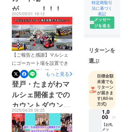
特定商取引
す。
が、、、！！！
演者だけでなく地域の中高
法に基づく
アイコンの4
表記
2025/05/01 18:12
人は、2026
大学生や大人など沢山のボ
メッセー
年5月2日(土)
ランティアの方にお手伝い
ジを送る
に開催する
いただきました！ステージ
「第6回 登
ステージ会場ステージでは
戸・たまが
わマル
合唱、吹奏楽、ダンスなど
リターンを
【ご報告と感謝】マルシェ
シェ」の学
さまざまな演目が行われま
選ぶ
生責任者で
にゴーカート場を設置でき
した！キッズ駄菓子屋さん
す。
ました！先日無事に第５回
もっと見る
体験ゴーカートスーパー
私たちは中
目標金額
登戸・たまがわマルシェを
間支援とい
未達でも
登戸・たまがわマ
ボール、ヨーヨー、駄菓子
リターン
う形で「幸
開催し、皆様のご支援のお
屋さん体験、ボーリング、
ルシェ開催までの
が届きま
せなまち」
かげでゴーカート場を設置
す
(All-in
動物園、ゴーカートのエリ
づくりを
カウントダウンま
方式)
することができました！
行っていま
アを設置しました！ロバ
2025/04/26 06:25
1,0
ゴーカート場は大盛況！多
す。学生を
とめver.2
ロバさん作りをおこないま
00
円
中心として
くのお客さんにゴーカート
した！SDC飲食わたあめ、
【お礼
活動を行っ
を体験していただき、コン
メッ
たい焼き、フランクフル