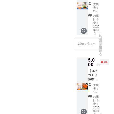
IREでの
トを中
SDCの
ただき
ます。
4/27(日)
に順延
支援
メッ
止とす
学生た
ます。
■備考…
に順延
者：
となり
セージ
る場合
ちと一
・イベ
上乗せ
2人
となり
ます。
機能か
があり
緒にマ
ントの
支援が
ます。
お届
順延日
ら送信
ます。
ルシェ
様子の
可能で
け予
4/27に
程につ
いたし
・順延
やSDC
写真を
定：
す。応
ついて
いて
ますの
日程も
の活動
2025
とって
援の気
も、開
も、開
で、登
中止の
年05
につい
いただ
持ちの
催当日
催当日
録メー
こ
場合に
月
て、ラ
き、そ
の
上乗せ
の天候
の天候
ルアド
リ
限り、
ンチを
の写真
タ
大歓迎
や、注
や、注
レスに
ー
口座振
食べな
をホー
ン
です！
詳細を見る
意報・
意報・
受信し
を
込にて
がらお
ムペー
選
【注意
警報級
警報級
ます。
択
全額返
話しま
ジや各
す
事項】
の気象
の気象
・子ど
る
金いた
す。 場
種SNS
・イベ
予報が
予報が
も食堂
します
5,0
所は
に使わ
ント当
出され
出され
の日程
（振込
残り9
向ヶ丘
00
せてい
日、雨
た場
円
た場
につき
手数料
遊園駅
ただき
天時は
合、主
合、主
まして
はご購
【ロバ
や登戸
ます。
4/27(日)
催者の
催者の
は、5月
入者様
づくり
駅の近
その
に順延
判断で
判断で
以降順
負担と
体験】
隣を予
際、カ
となり
イベン
イベン
次メー
なりま
認知症
定して
メラマ
ます。
トを中
支援
トを中
ルにて
すの
サポー
いま
ンの名
順延日
者：
止とす
止とす
ご相談
で、振
ター
す。 食
前をメ
1人
程につ
る場合
る場合
させて
込手数
キャラ
事代は
ンショ
いて
お届
があり
があり
いただ
料を引
バンの
含まれ
ン、紹
け予
も、開
ます。
ます。
きま
いた額
象徴で
ていま
定：
介させ
催当日
・イベ
・雨天
す。 ・
を返金
ある
2025
す。
ていた
の天候
ント中
中止の
リター
致しま
年05
「ロバ
【注意
だきま
や、注
止の場
場合に