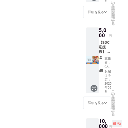
こ
ン履行
月
す）。
隊長」
事項】
の
す。
意報・
合で
限り、
リ
当日の
をつく
・日程
タ
【連絡
警報級
も、本
口座振
ー
連絡手
る体験
の調整
ン
手段】
詳細を見る
の気象
リター
込にて
を
段とし
ができ
は、5月
選
・
予報が
ンは履
全額返
択
て、電
ます。
以降順
す
CAMPF
出され
行いた
金いた
る
話を使
・場所
次メー
IREでの
た場
しま
します
用する
5,0
は、多
ルにて
メッ
合、主
す。 ・
（振込
場合が
摩SDC
00
行わせ
セージ
催者の
円
ご支援
手数料
ありま
事務所
て頂き
機能か
判断で
時に入
はご支
す。そ
【SDC
です。
ます。
ら集合
イベン
力して
援者様
のた
応援
（川崎
・有効
場所等
トを中
いただ
負担と
め、連
権】 多
市多摩
期限
を連絡
止とす
いたお
なりま
絡先
摩区
区役所1
は、
いたし
る場合
支援
届け先
すの
（お届
ソー
階にご
2025年
ます。
者：
があり
に郵送
で、振
け先）
シャル
ざいま
12月31
0人
登録
ます。
しま
込手数
の記入
デザイ
す）
日まで
メール
お届
・イベ
す。イ
料を引
が必要
ンセン
【注意
としま
け予
アドレ
ント中
ベント
いた額
です。
ターを
事項】
定：
す。 ・
スに受
止の場
当日の
を返金
応援し
2025
・日程
リター
信しま
合で
受け渡
致しま
年05
ていた
は
ン履行
す。 ・
も、本
しはあ
こ
す）。
月
だけま
2025/5/
の
当日の
イベン
リター
りませ
リ
す。多
9、
タ
連絡手
ト当日
ンは履
ん。
ー
摩SDC
5/10、
ン
段とし
詳細を見る
の連絡
行いた
を
よりお
5/11、
選
て、電
手段と
しま
択
礼の
5/19(ど
す
話を使
して、
す。
る
メッ
の日程
用する
電話を
10,
セージ
も
場合が
使用す
残り2
をお送
000
10:00~
ありま
る場合
円