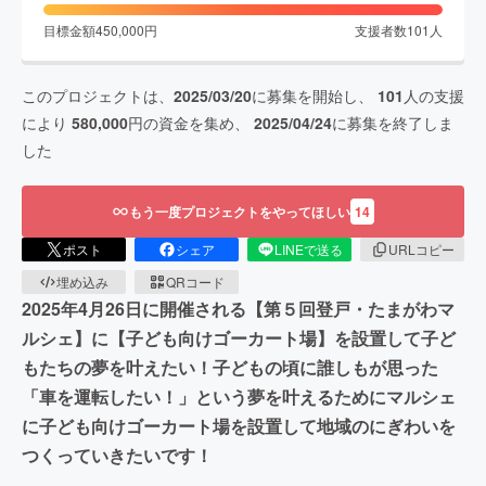
目標金額
450,000
円
支援者数
101
人
このプロジェクトは、
2025/03/20
に募集を開始し、
101
人の支援
により
580,000
円の資金を集め、
2025/04/24
に募集を終了しま
した
もう一度プロジェクトをやってほしい
14
ポスト
シェア
LINEで送る
URLコピー
埋め込み
QRコード
2025年4月26日に開催される【第５回登戸・たまがわマ
ルシェ】に【子ども向けゴーカート場】を設置して子ど
もたちの夢を叶えたい！子どもの頃に誰しもが思った
「車を運転したい！」という夢を叶えるためにマルシェ
に子ども向けゴーカート場を設置して地域のにぎわいを
つくっていきたいです！