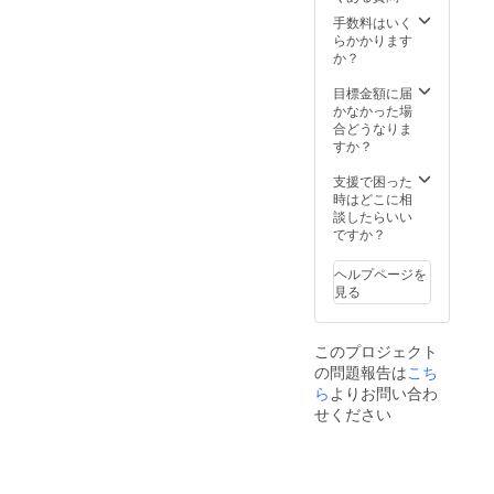
ントの
額返金
行しま
予報が
当日限
手数料はいく
いたし
す。
出され
りで
らかかります
ます
た場
す。 ・
か？
（振込
合、主
荒天時
手数料
催者の
は4月27
目標金額に届
はご購
判断で
日(日)に
かなかった場
入者様
イベン
順延と
合どうなりま
負担と
トを中
なり、
すか？
なりま
止とす
順延日
すの
る場合
程にて
支援で困った
で、振
があり
リター
時はどこに相
込手数
ます。
ンを履
談したらいい
料を引
行いた
ですか？
いた額
しま
を返金
す。順
致しま
ヘルプページを
延日程
す）。
見る
も中止
の場合
に限
このプロジェクト
り、口
の問題報告は
こち
座振込
にて全
ら
よりお問い合わ
額返金
せください
いたし
ます
（振込
手数料