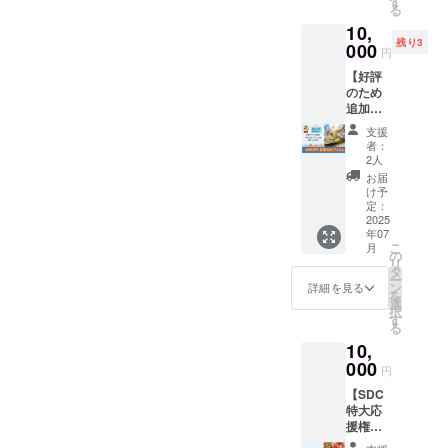
す
へのご
トを中
日の天
る
【注意
・「登
順延日
相談な
止とす
候や、
事項
10,
戸たま
程につ
どもも
る場合
注意
②】 ・
残り3
がわマ
000
いて
ちろん
があり
円
報・警
イベン
ル
も、開
OKで
ます。
報級の
ト当
【好評
シェ」
催当日
す！）
・イベ
気象予
日、雨
のため
の
の天候
・今
ント中
報が出
天時は
追加！
Instagr
や、注
後、多
止の場
された
4/27(日)
多摩
am公式
意報・
摩SDC
合で
支援
場合、
に順延
SDCア
アカウ
警報級
と一緒
者：
も、本
主催者
となり
ルバ
ントで
の気象
2人
に取組
リター
の判断
ます。
ム】 多
お名前
予報が
みたい
お届
ンは履
でイベ
順延日
摩SDC
(個人・
出され
け予
事など
行いた
ントを
程につ
の普段
会社・
定：
た場
もお話
しま
中止と
いて
の活動
2025
団体名)
合、主
し頂け
す。 ・
する場
も、開
年07
の様子
を投稿
催者の
ます
このリ
合があ
こ
月
催当日
をまと
させて
の
判断で
と、大
ターン
りま
リ
の天候
めたア
頂きま
タ
イベン
変嬉し
のメッ
す。 ・
ー
や、注
ルバム
す。 ・
ン
トを中
詳細を見る
いで
セージ
マル
を
意報・
をお送
掲載期
選
止とす
す。 ・
は
シェイ
択
警報級
りしま
間は、
す
る場合
お時間
10000
ベント
る
の気象
す。 ・
掲載開
があり
は最長
円の
中止の
予報が
10,
ご支援
始から
ます。
で１時
「SDC
場合で
出され
時に入
000
１年間
・イベ
間程度
円
特大応
も、本
た場
力して
としま
ント中
です。
援権」
リター
合、主
【SDC
いただ
す ・
止の場
ただ
のリ
ンは履
催者の
特大応
いたお
SNS投
合で
し、当
ターン
行いた
判断で
援権】
届け先
稿①…4
も、本
日双方
と同じ
しま
イベン
多摩区
に郵送
月25日
リター