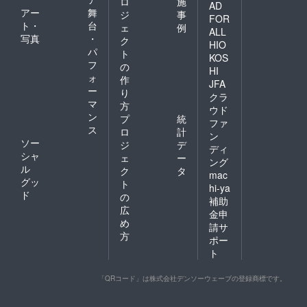
ロ
施
AD
アー
舞
ジ
事
FOR
ト・
台
ェ
例
ALL
写真
・
ク
HIO
パ
ト
KOS
フ
の
HI
ォ
作
JFA
ー
り
クラ
マ
方
ウド
ン
プ
統
ファ
ス
ロ
計
ン
ソー
ジ
デ
ディ
シャ
ェ
ー
ング
ル
ク
タ
mac
グッ
ト
hi-ya
ド
の
補助
広
金申
め
請サ
方
ポー
ト
「QRコード」は株式会社デンソーウェーブの登録商標です。