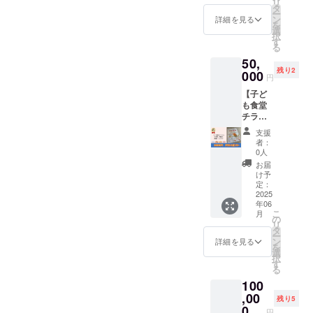
段とし
リ
一覧を
ますの
タ
意報・
【注意
て、電
ー
掲載し
で、登
ン
警報級
詳細を見る
事項】
話を使
を
ます ・
録メー
選
の気象
・備考
用する
択
掲載期
ルアド
す
予報が
欄に、
場合が
る
間は1年
レスに
出され
掲載す
ありま
50,
間で
受信し
た場
るお名
す。そ
残り2
す。掲
000
ます。
合、主
前(個
円
のた
載開始
■備考…
催者の
人・会
め、連
【子ど
は2024
上乗せ
判断で
社・団
絡先
も食堂
年の5~6
支援が
イベン
体名)を
（お届
チラシ
月頃で
可能で
トを中
ご記載
け先）
スポン
す 【注
す。応
止とす
くださ
支援
の記入
サー】
意事
援の気
る場合
者：
い。 ・
が必要
子ども
項】 ・
持ちの
0人
があり
商品
です。
食堂の
備考欄
上乗せ
ます。
お届
（メ
・マル
チラシ
に、掲
大歓迎
け予
ディ
シェイ
（2か月
載する
定：
です！
ア）毎
ベント
分）に
2025
お名前
【注意
に、違
当日、
年06
お名前
(個人・
事項】
うお名
こ
雨天時
月
(個人・
会社・
の
・イベ
前を掲
リ
は4月27
会社・
団体名)
タ
ント当
載する
ー
日(日)に
団体名)
をご記
ン
日、雨
詳細を見る
ことは
を
順延と
とお写
載くだ
選
天時は
できま
択
なりま
真を掲
さい。
す
4/27(日)
せん ・
る
す。順
載して
・イベ
に順延
SNS投
延日程
100
紹介し
ント当
となり
稿②を
につい
ます。
,00
日、雨
ます。
残り5
希望さ
ても、
子ども
天時は
0
順延日
れる方
円