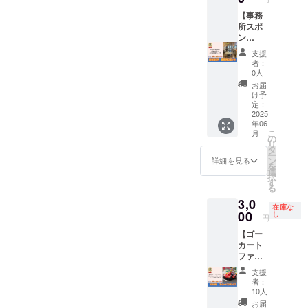
開催当
食堂の
4/27(日)
程につ
は、備
日の天
チラシ
【事務
に順延
いて
考欄に
候や、
は【多
所スポ
となり
も、開
「SNS
注意
摩区】
ン
ます。
催当日
投稿②
報・警
の保育
サー】
順延日
の天候
希望」
支援
報級の
園・幼
多摩
程につ
や、注
者：
とご記
気象予
稚園・
SDCの
いて
意報・
0人
載くだ
報が出
小学
事務所
も、開
警報級
お届
さい ・
された
校・中
壁面
催当日
の気象
け予
イベン
場合、
学校に
に、お
の天候
定：
予報が
ト当
主催者
配布さ
名前(個
2025
や、注
出され
日、雨
の判断
年06
れま
人・会
意報・
た場
天時は
こ
でイベ
月
す。 掲
社・団
警報級
の
合、主
4/27(日)
リ
ントを
載月：6
体名)を
の気象
タ
催者の
に順延
ー
中止と
～7月分
掲載し
予報が
ン
判断で
詳細を見る
となり
を
する場
チラシ
ます ・
出され
選
イベン
ます。
択
合があ
※備考欄
掲載期
た場
す
トを中
順延日
る
りま
に掲載
間は1年
合、主
止とす
程につ
す。 ・
3,0
を希望
間で
催者の
る場合
いて
在庫な
マル
される
す。掲
00
判断で
し
があり
円
も、開
シェイ
お名前
載開始
イベン
ます。
催当日
ベント
【ゴー
をご記
は2025
トを中
・イベ
の天候
中止の
カート
入くだ
年の5~6
止とす
ント中
や、注
場合で
ファス
さい。
月頃で
る場合
止の場
意報・
も、本
トパ
【注意
す ・A4
があり
合で
支援
警報級
リター
ス】 数
事項】
サイズ
ます。
も、本
者：
の気象
ンは履
量限定
・掲載
のポス
・イベ
10人
リター
予報が
行いた
ゴー
内容や
ター
ント中
ンは履
お届
出され