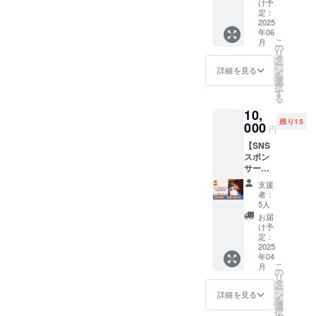
ご挨拶
です！
け予
て、電
気象予
用意さ
たちが
をさせ
定：
【注意
話を使
報が出
せてい
心を込
2025
て頂き
事項】
用する
された
ただき
年06
めてお
ます。
・イベ
場合が
場合、
ます。
こ
月
礼の
・場所
の
ント当
ありま
主催者
イベン
リ
メッ
は、多
タ
日、雨
す。そ
の判断
ト終了
ー
セージ
摩SDC
ン
天時は
詳細を見る
のた
でイベ
時にご
を
を書き
事務所
選
4/27(日)
め、連
ントを
返却く
択
ます。
内で
す
に順延
絡先
中止と
ださ
る
・ご支
す。
となり
（お届
する場
い。 ・
10,
援時に
（川崎
ます。
け先）
合があ
会場ま
残り15
入力し
000
市多摩
順延日
の記入
円
りま
での交
ていた
区役所1
程につ
が必要
す。 ・
通費は
【SNS
だいた
階にご
いて
です。
マル
各自の
スポン
お届け
ざいま
も、開
・マル
シェイ
ご負担
サー】
先に後
す） ・
催当日
シェイ
ベント
となり
多摩
日郵送
ご挨拶
の天候
ベント
支援
中止の
ます。
SDCの
しま
に加え
や、注
者：
当日、
場合で
・反社
インス
す。
て、ご
5人
意報・
雨天時
も、本
会勢力
タグラ
【注意
希望の
警報級
お届
は4月27
リター
の方々
ムに
事項】
方はカ
け予
の気象
日(日)に
ンは履
につい
て、感
・イベ
定：
ジュア
予報が
順延と
行いた
ては、
謝の気
2025
ント当
ルな形
出され
なりま
しま
参加を
年04
持ちを
日、雨
で面談
た場
す。順
す。
こ
ご遠慮
月
添えて
天時は
の
させて
合、主
延日程
リ
いただ
お名前
4/27(日)
タ
頂きま
催者の
につい
ー
いてお
を掲示
に順延
ン
す（多
詳細を見る
判断で
ても、
を
りま
いたし
となり
選
摩SDC
イベン
開催当
択
す。
ます。
ます。