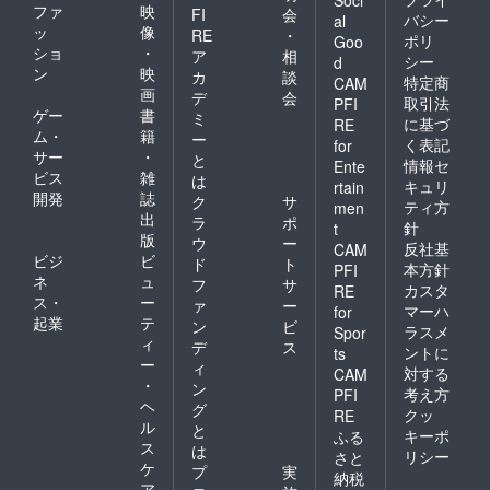
ファ
映
FI
会
バシー
al
ッ
像
RE
・
ポリ
Goo
ショ
・
ア
相
シー
d
ン
映
カ
談
特定商
CAM
画
デ
会
取引法
PFI
ゲー
書
ミ
に基づ
RE
ム・
籍
ー
く表記
for
サー
・
と
情報セ
Ente
ビス
雑
は
キュリ
rtain
開発
誌
ク
サ
ティ方
men
出
ラ
ポ
針
t
版
ウ
ー
反社基
CAM
ビジ
ビ
ド
ト
本方針
PFI
ネ
ュ
フ
サ
カスタ
RE
ス・
ー
ァ
ー
マーハ
for
起業
テ
ン
ビ
ラスメ
Spor
ィ
デ
ス
ントに
ts
ー
ィ
対する
CAM
・
ン
考え方
PFI
ヘ
グ
クッ
RE
ル
と
キーポ
ふる
ス
は
リシー
さと
ケ
プ
実
納税
ア