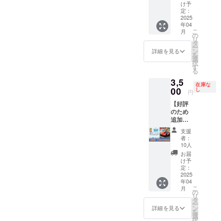
しま
カート
写真な
に、お
止の場
け予
行いた
た場
す。 閉
のファ
どの詳
名前(個
定：
合で
しま
合、主
じる
ストパ
2025
細は5月
人・会
も、本
す。 ・
催者の
年04
スで
以降順
社・団
リター
このリ
判断で
こ
月
す。 ・
次メー
体名)を
の
ンは履
ターン
イベン
リ
ゴー
ルにて
掲載し
タ
行いた
のメッ
トを中
ー
カート
ご連絡
ます ・
ン
しま
詳細を見る
セージ
止とす
を
の受付
させて
多摩
選
す。
は5000
る場合
択
スタッ
頂きま
SDC事
す
円の
があり
る
フに、
す。 ・
務所
「SDC
ます。
3,5
クラウ
全ての
は、多
応援
在庫な
・イベ
ドファ
00
多摩区
摩区役
し
権」の
円
ント中
ンディ
の保育
所1階に
リター
止の場
【好評
ングの
園・幼
あり、
ンと同
合で
のため
ファス
稚園・
地域の
じ内容
も、本
追加！
トパス
小学
誰もが
になり
リター
ゴー
お申込
校・中
覗くこ
ます。
支援
ンは履
カート
みメー
学校に
とがで
者：
行いた
ファス
ルを提
配布さ
きる場
10人
しま
トパ
示くだ
れるわ
所で
お届
す。
ス】 数
さい。
けでは
す。定
け予
量限定
【注意
定：
ありま
期的に
ゴー
2025
事項】
せん。
子ども
年04
カート
・この
・イベ
食堂や
こ
月
のファ
チケッ
の
ント当
カフェ
リ
ストパ
ト１枚
タ
日、雨
も開催
ー
スで
につ
ン
天時は
してい
詳細を見る
を
す。 ・
き、1回
選
4/27(日)
ます。
択