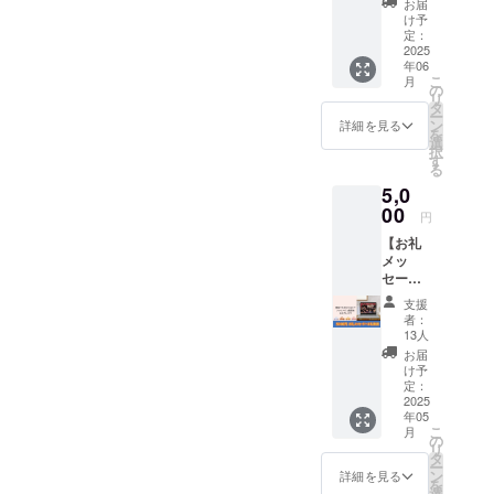
参加を
やご来
お届
知症サ
段や宿
ご遠慮
け予
場の方
ポー
泊の手
定：
いただ
と調和
ター
2025
配は含
いてお
のとれ
年06
キャラ
まれて
りま
たコ
こ
月
バンの
おりま
の
す。
ミュニ
リ
象徴で
せん。
タ
【注意
ケー
ー
ある、
・集合
ン
事項
詳細を見る
ション
を
ロバさ
から解
選
②】 ・
ができ
択
んのぬ
散まで
す
イベン
る方。
る
いぐる
30分ほ
ト当
・会場
5,0
みスト
どを予
日、雨
までの
ラップ
00
定して
天時は
交通費
円
■お礼
いま
4/27(日)
は各自
【お礼
メッ
す。 ・
に順延
のご負
メッ
セー
会場ま
となり
担とな
セージ
ジ…感
での交
ます。
りま
＋お礼
謝の
通費は
順延日
す。 ・
支援
動画】
メッ
各自の
程につ
者：
反社会
多摩
セージ
ご負担
13人
いて
勢力の
SDCの
を同封
となり
も、開
お届
方々に
学生メ
いたし
ます。
け予
催当日
ついて
ンバー
ます。
定：
・4月以
の天候
は、参
より、
2025
【ロバ
降メー
や、注
加をご
年05
お礼
隊長の
ルにて
意報・
遠慮い
こ
月
メッ
情報】
の
ガイド
警報級
ただい
リ
セージ
・本体
タ
の時間
の気象
ており
ー
とお礼
（サイ
ン
をこち
詳細を見る
予報が
ます。
を
動画(約
ズ）：
選
らから