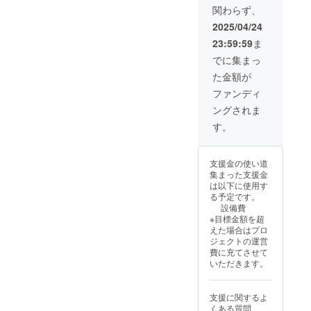
乗車も
までで
なった
いて
関わらず、
事項】
可能で
す。 ・
場合で
も、開
・イベ
す) ・こ
使用期
2025/04/24
も、本
催当日
ントが
のチ
限は、
リター
の天候
23:59:59
ま
中止の
ケット
当イベ
ンは履
や、注
場合で
には、
ントの
でに集まっ
行しま
意報・
も、本
ゴー
当日限
す。
警報級
た金額が
リター
カート
りで
の気象
ンは履
乗車代
す。 ・
ファンディ
予報が
行しま
を含み
荒天時
出され
ングされま
す。 ・
ます。
は4月27
た場
イベン
・0歳か
日(日)に
す。
合、主
ト当
ら3歳の
順延と
催者の
日、雨
お子さ
なり、
判断で
天時は
んには
順延日
イベン
支援金の使い道
4/27(日)
大人の
程にて
トを中
集まった支援金
に順延
方の付
リター
止とす
は以下に使用す
となり
き添い
ンを履
る場合
る予定です。
ます。
が必須
行いた
があり
設備費
順延日
です。
しま
ます。
※目標金額を超
程につ
・合計
す。順
・イベ
えた場合はプロ
いて
体重は
延日程
ントが
ジェクトの運営
も、開
100kg
も中止
中止に
費に充てさせて
催当日
までで
の場合
なった
いただきます。
の天候
す。 ・
に限
場合で
や、注
使用期
り、口
も、本
意報・
限は、
座振込
リター
支援に関するよ
警報級
当イベ
にて全
ンは履
くある質問
の気象