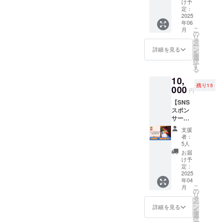
ご挨拶
です！
け予
て、電
気象予
用意さ
たちが
をさせ
定：
【注意
話を使
報が出
せてい
心を込
2025
て頂き
事項】
用する
された
ただき
年06
めてお
ます。
・イベ
場合が
場合、
ます。
こ
月
礼の
・場所
の
ント当
ありま
主催者
イベン
リ
メッ
は、多
タ
日、雨
す。そ
の判断
ト終了
ー
セージ
摩SDC
ン
天時は
詳細を見る
のた
でイベ
時にご
を
を書き
事務所
選
4/27(日)
め、連
ントを
返却く
択
ます。
内で
す
に順延
絡先
中止と
ださ
る
・ご支
す。
となり
（お届
する場
い。 ・
10,
援時に
（川崎
ます。
け先）
合があ
会場ま
残り15
入力し
000
市多摩
順延日
の記入
円
りま
での交
ていた
区役所1
程につ
が必要
す。 ・
通費は
【SNS
だいた
階にご
いて
です。
マル
各自の
スポン
お届け
ざいま
も、開
・マル
シェイ
ご負担
サー】
先に後
す） ・
催当日
シェイ
ベント
となり
多摩
日郵送
ご挨拶
の天候
ベント
支援
中止の
ます。
SDCの
しま
に加え
や、注
者：
当日、
場合で
・反社
インス
す。
て、ご
5人
意報・
雨天時
も、本
会勢力
タグラ
【注意
希望の
警報級
お届
は4月27
リター
の方々
ムに
事項】
方はカ
け予
の気象
日(日)に
ンは履
につい
て、感
・イベ
定：
ジュア
予報が
順延と
行いた
ては、
謝の気
2025
ント当
ルな形
出され
なりま
しま
参加を
年04
持ちを
日、雨
で面談
た場
す。順
す。
こ
ご遠慮
月
添えて
天時は
の
させて
合、主
延日程
リ
いただ
お名前
4/27(日)
タ
頂きま
催者の
につい
ー
いてお
を掲示
に順延
ン
す（多
詳細を見る
判断で
ても、
を
りま
いたし
となり
選
摩SDC
イベン
開催当
択
す。
ます。
ます。