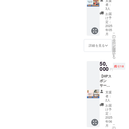
の都合
支援
内容に
す。
トを中
ソー
しま
中に、
ンは履
者：
がつけ
なりま
止とす
シャル
す。
お名前
3人
行いた
ば延長
す。
る場合
デザイ
【注意
(個人・
しま
お届
可能で
があり
ンセン
事項】
会社・
け予
す。
す。
ます。
ターを
・イベ
定：
団体名)
【注意
・雨天
特大応
2025
ントが
の一覧
事項】
年05
中止の
援して
中止の
を投稿
・日程
こ
月
場合に
いただ
場合で
の
します
の調整
リ
限り、
けま
も、本
タ
・SNS
は、5月
ー
口座振
す。多
リター
ン
投稿
詳細を見る
以降順
を
込にて
摩SDC
ンは履
選
②…(希
次メー
択
全額返
よりお
行しま
す
望者の
ルにて
る
金いた
礼の
す。 ・
み)…6
行わせ
50,
します
メッ
イベン
月中に
て頂き
残り18
（振込
セージ
000
ト当
お名前
円
ます。
手数料
をお送
日、雨
(個人会
・有効
【HPス
はご支
りしま
天時は
社・団
期限
ポン
援者様
す。 ■
4/27(日)
体名)
は、
サー】
負担と
お礼
に順延
と、別
2025年
多摩
なりま
メー
となり
途お伺
支援
12月31
SDCの
すの
ル…
ます。
いする
者：
日まで
ホーム
で、振
CAMPF
順延日
2人
支援者
としま
ページ
込手数
IREでの
程につ
様から
お届
す。 ・
に、お
料を引
メッ
いて
け予
のメッ
リター
名前(個
いた額
セージ
定：
も、開
セージ
ン履行
人・会
2025
を返金
機能か
催当日
を投稿
当日の
年06
社・団
致しま
ら送信
の天候
しま
連絡手
こ
月
体名)の
す）。
いたし
の
や、注
す。