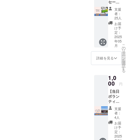
ており、学
セー
ジ】 多
生メンバー
支援
摩SDC
者：
は30人を超
の学生
25人
えます。
メン
お届
バーよ
川崎市多摩
け予
り、真
定：
区、区役所1
心を込
2025
年05
階に事務所
めてお
こ
月
礼メッ
の
を構えてい
リ
セージ
タ
ます。地域
ー
を送ら
ン
詳細を見る
を
せてい
でお困り事
選
択
ただき
す
がある方、
る
ます。
地域に貢献
1,0
■お礼
メー
00
したい方、
円
ル…
地域をもっ
【当日
CAMPF
ボラン
と楽しみた
IREでの
ティア
メッ
い方、お気
スタッ
セージ
支援
軽にお越し
フ権】
機能か
者：
第5回登
ら送信
ください。
4人
戸・た
いたし
お届
まがわ
ますの
け予
マル
で、登
定：
シェ当
2025
録メー