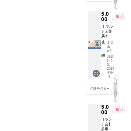
出され
【注意
択
2分)を
横 約
す
指定さ
た場
事項
る
送らせ
5.5cm
せて頂
合、主
②】 ・
5,0
ていた
縦 約
きま
催者の
イベン
残り1
だきま
00
6cm（
す。 ・
判断で
円
ト当
す。 ■
予定）
リター
イベン
日、雨
【 マル
お礼
・本体
ン履行
トを中
天時は
シェ専
メー
（色）
当日の
止とす
4/27(日)
属チェ
ル…
：オレ
連絡手
る場合
に順延
キマ
CAMPF
ンジ ※
段とし
があり
支援
となり
ン】 マ
IREでの
本体の
て、電
者：
ます。
ます。
ルシェ
メッ
サイズ
0人
話を使
・イベ
順延日
当日、
セージ
＆色は
用する
お届
ント中
程につ
専属カ
機能か
ワンパ
け予
場合が
止の場
いて
メラマ
ら送信
定：
ターン
ありま
合で
も、開
ンとし
2025
いたし
のみで
す。そ
も、本
催当日
年04
てイベ
ますの
す。手
のた
リター
の天候
こ
月
ント会
で、登
の
作りの
め、連
ンは履
や、注
リ
場のカ
録メー
タ
ため商
絡先
行いた
意報・
ー
メラマ
ルアド
ン
品にば
詳細を見る
（お届
しま
警報級
を
ンにな
レスに
選
らつき
け先）
す。
の気象
択
れる権
受信し
す
があり
の記入
【備
予報が
る
利で
ます。
ます。
が必要
考】 ・
出され
5,0
す。 ※
■お礼動
【注意
です。
お礼の
た場
残り1
チェキ
00
画…登
事項】
・イベ
円
メッ
合、主
はこち
録メー
・イベ
ント当
セージ
催者の
【ラン
らでご
ルアド
ント当
日、雨
は、
判断で
チ会】
用意さ
レスに
日、雨
天時は
CAMPF
イベン
多摩
せてい
受信し
天時は
4/27(日)