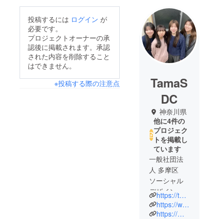
投稿するには
ログイン
が
必要です。
プロジェクトオーナーの承
認後に掲載されます。承認
された内容を削除すること
はできません。
TamaS
※投稿する際の注意点
DC
神奈川県
他に4件の
プロジェク
トを掲載し
ています
一般社団法
人 多摩区
ソーシャル
デザインセ
https://tama-sdc.com/
ンター（多
https://www.instagram.com/noborito_tamagawa426
摩SDC）で
https://marche.tama-sdc.com/