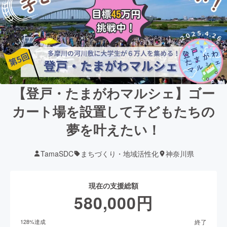
【登戸・たまがわマルシェ】ゴー
カート場を設置して子どもたちの
夢を叶えたい！
TamaSDC
まちづくり・地域活性化
神奈川県
現在の支援総額
580,000
円
終了
128
%達成