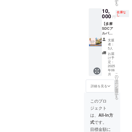
ゴー
分のご
す
に順延
一般の
る
カート
利用に
となり
方に届
10,
の受付
なりま
ます。
きやす
在庫な
スタッ
000
す。(2
し
順延日
い場所
円
フに、
人での
程につ
です
【多摩
クラウ
乗車も
いて
【注意
SDCア
ドファ
可能で
も、開
事項】
ルバ
ンディ
す) ・こ
催当日
・備考
ム】 多
ングの
のチ
の天候
欄に、
支援
摩SDC
ファス
ケット
や、注
掲載す
者：
の普段
トパス
には、
5人
意報・
るお名
の活動
お申込
ゴー
警報級
前(個
お届
の様子
みメー
カート
け予
の気象
人・会
をまと
ルを提
定：
乗車代
予報が
社・団
めたア
2025
示くだ
を含み
出され
体名)を
年06
ルバム
さい。
ます。
た場
ご記載
こ
月
をお送
【注意
の
・0歳か
合、主
くださ
リ
りしま
事項】
タ
ら3歳の
催者の
い。 ・
ー
す。 ・
・この
ン
お子さ
詳細を見る
判断で
イベン
を
ご支援
チケッ
選
んには
イベン
ト当
択
時に入
ト１枚
す
大人の
トを中
日、雨
る
力して
につ
方の付
このプロ
止とす
天時は
いただ
き、1回
き添い
る場合
4/27(日)
ジェクト
いたお
分のご
が必須
があり
に順延
届け先
利用に
です。
は、
All-In方
ます。
となり
に郵送
なりま
・合計
・イベ
ます。
式
です。
しま
す。(2
体重は
ントが
順延日
す。
人での
100kg
目標金額に
中止に
程につ
【注意