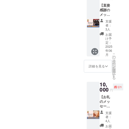
りしま
15:00の
す。そ
があり
【直接
す。 ■
うちの1
のた
ます。
感謝の
お礼
時間)で
め、連
そのた
メッ
メー
す。こ
絡先
め、連
セー
ル…
の日程
（お届
絡先
支援
ジ】 多
CAMPF
で参加
け先）
者：
（お届
摩SDC
IREでの
が可能
3人
の記入
け先）
の企画
メッ
な方。
が必要
お届
の記入
運営を
セージ
・ご希
け予
です。
が必要
行う学
機能か
定：
望の日
・マル
です。
生メン
2025
ら送信
時をを
シェイ
【注意
年06
バーよ
いたし
備考欄
ベント
事項
こ
月
り、
ますの
の
にご記
当日、
①】 ・
リ
「直
で、登
タ
載くだ
雨天時
イベン
ー
接」感
録メー
ン
さい ・
詳細を見る
は4月27
ト当
を
謝の言
ルアド
選
会場ま
日(日)に
日、
択
葉をお
レスに
す
での交
順延と
9:00〜
る
届けし
受信し
通費は
なりま
17:00ま
10,
ます。
ます。
各自の
す。順
で参加
残り1
■感謝の
000
■備考…
ご負担
延日程
円
できる
言葉…
上乗せ
となり
につい
方に限
【お礼
学生メ
支援が
ます。
ても、
らせて
のメッ
ンバー
可能で
・リ
開催当
いただ
セージ
より直
す。応
ターン
日の天
きま
の寄せ
接、感
援の気
履行当
候や、
支援
す。 ・
書き】
謝の気
持ちの
日の連
者：
注意
チェキ
多摩
持ちを
上乗せ
4人
絡手段
報・警
はこち
SDCス
込めた
大歓迎
とし
お届
報級の
らでご
タッフ