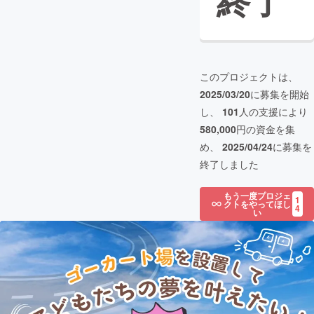
終了
このプロジェクトは、
2025/03/20
に募集を開始
し、
101
人の支援により
580,000
円の資金を集
め、
2025/04/24
に募集を
終了しました
もう一度プロジェ
1
クトをやってほし
4
い