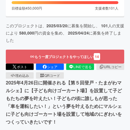
目標金額
450,000
円
支援者数
101
人
このプロジェクトは、
2025/03/20
に募集を開始し、
101
人の支援
により
580,000
円の資金を集め、
2025/04/24
に募集を終了しま
した
もう一度プロジェクトをやってほしい
14
ポスト
シェア
LINEで送る
URLコピー
埋め込み
QRコード
2025年4月26日に開催される【第５回登戸・たまがわマ
ルシェ】に【子ども向けゴーカート場】を設置して子ど
もたちの夢を叶えたい！子どもの頃に誰しもが思った
「車を運転したい！」という夢を叶えるためにマルシェ
に子ども向けゴーカート場を設置して地域のにぎわいを
つくっていきたいです！