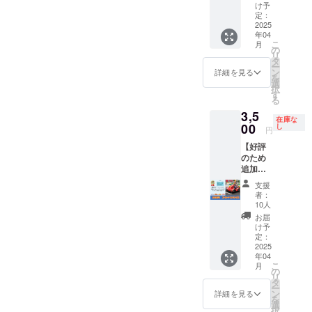
しま
カート
写真な
に、お
止の場
け予
行いた
た場
す。 閉
のファ
どの詳
名前(個
定：
合で
しま
合、主
じる
ストパ
2025
細は5月
人・会
も、本
す。 ・
催者の
年04
スで
以降順
社・団
リター
このリ
判断で
こ
月
す。 ・
次メー
体名)を
の
ンは履
ターン
イベン
リ
ゴー
ルにて
掲載し
タ
行いた
のメッ
トを中
ー
カート
ご連絡
ます ・
ン
しま
詳細を見る
セージ
止とす
を
の受付
させて
多摩
選
す。
は5000
る場合
択
スタッ
頂きま
SDC事
す
円の
があり
る
フに、
す。 ・
務所
「SDC
ます。
3,5
クラウ
全ての
は、多
応援
在庫な
・イベ
ドファ
00
多摩区
摩区役
し
権」の
円
ント中
ンディ
の保育
所1階に
リター
止の場
【好評
ングの
園・幼
あり、
ンと同
合で
のため
ファス
稚園・
地域の
じ内容
も、本
追加！
トパス
小学
誰もが
になり
リター
ゴー
お申込
校・中
覗くこ
ます。
支援
ンは履
カート
みメー
学校に
とがで
者：
行いた
ファス
ルを提
配布さ
きる場
10人
しま
トパ
示くだ
れるわ
所で
お届
す。
ス】 数
さい。
けでは
す。定
け予
量限定
【注意
定：
ありま
期的に
ゴー
2025
事項】
せん。
子ども
年04
カート
・この
・イベ
食堂や
こ
月
のファ
チケッ
の
ント当
カフェ
リ
ストパ
ト１枚
タ
日、雨
も開催
ー
スで
につ
ン
天時は
してい
詳細を見る
を
す。 ・
き、1回
選
4/27(日)
ます。
択