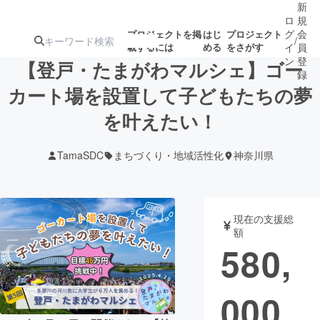
新
ロ
規
グ
会
プロジェクトを掲
はじ
プロジェクト
/
載するには
める
をさがす
イ
員
ン
登
【登戸・たまがわマルシェ】ゴー
録
カート場を設置して子どもたちの夢
を叶えたい！
人気のプロ
注目のリ
注目の新着プロ
募集終了が近いプ
もうすぐ公開
ジェクト
ターン
ジェクト
ロジェクト
されます
TamaSDC
まちづくり・地域活性化
神奈川県
アート・写真
音楽
現在の支援総
テクノロジー・ガジェット
ゲーム・サ
額
580,
映像・映画
書籍・雑誌
000
ビジネス・起業
チャレンジ