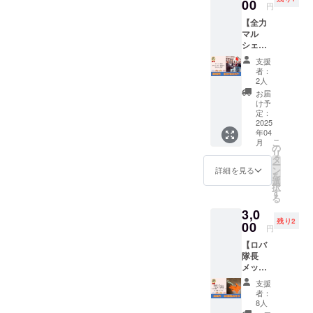
ます。
00
の連絡
催当日
円
【注意
手段と
の天候
【全力
事項
して、
や、注
マル
①】 ・
電話を
意報・
シェガ
子ども
使用す
警報級
イド】
食堂当
る場合
の気象
支援
当日に
日、
があり
予報が
者：
マル
16:45~
ます。
2人
出され
シェの
19:30頃
そのた
た場
お届
会場を1
まで参
め、連
け予
合、主
周して
加でき
定：
絡先
催者の
各コン
2025
る方に
（お届
判断で
年04
テンツ
限らせ
け先）
イベン
こ
月
をガイ
ていた
の
の記入
トを中
リ
ドしま
だきま
タ
が必要
止とす
ー
す。
す。 ・
ン
です。
詳細を見る
る場合
を
【注意
会場ま
選
【注意
があり
択
事項】
での交
す
事項
ます。
る
・全力
通費は
①】 ・
・イベ
3,0
マル
各自の
4/26当
ント中
残り2
シェガ
00
ご負担
日に終
止の場
円
イド
となり
日、会
合で
【ロバ
は、現
ます。
場にて
も、本
隊長
地集
・反社
参加可
リター
メッ
合・現
会勢力
能の
ンは履
セー
地解散
の方々
方。 ・
行いた
支援
ジ】 ■
となり
につい
他ス
者：
しま
ロバ隊
ます。
ては、
8人
タッフ
す。
長…認
交通手