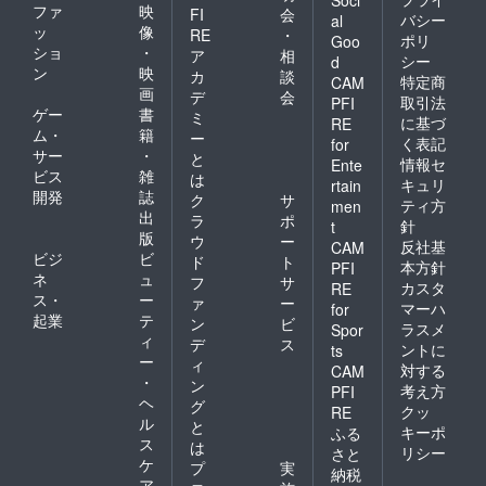
ファ
映
FI
会
バシー
al
ッ
像
RE
・
ポリ
Goo
ショ
・
ア
相
シー
d
ン
映
カ
談
特定商
CAM
画
デ
会
取引法
PFI
ゲー
書
ミ
に基づ
RE
ム・
籍
ー
く表記
for
サー
・
と
情報セ
Ente
ビス
雑
は
キュリ
rtain
開発
誌
ク
サ
ティ方
men
出
ラ
ポ
針
t
版
ウ
ー
反社基
CAM
ビジ
ビ
ド
ト
本方針
PFI
ネ
ュ
フ
サ
カスタ
RE
ス・
ー
ァ
ー
マーハ
for
起業
テ
ン
ビ
ラスメ
Spor
ィ
デ
ス
ントに
ts
ー
ィ
対する
CAM
・
ン
考え方
PFI
ヘ
グ
クッ
RE
ル
と
キーポ
ふる
ス
は
リシー
さと
ケ
プ
実
納税
ア