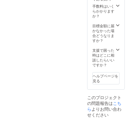
ントの
額返金
行しま
予報が
当日限
手数料はいく
いたし
す。
出され
りで
らかかります
ます
た場
す。 ・
か？
（振込
合、主
荒天時
手数料
催者の
は4月27
目標金額に届
はご購
判断で
日(日)に
かなかった場
入者様
イベン
順延と
合どうなりま
負担と
トを中
なり、
すか？
なりま
止とす
順延日
すの
る場合
程にて
支援で困った
で、振
があり
リター
時はどこに相
込手数
ます。
ンを履
談したらいい
料を引
行いた
ですか？
いた額
しま
を返金
す。順
致しま
ヘルプページを
延日程
す）。
見る
も中止
の場合
に限
このプロジェクト
り、口
の問題報告は
こち
座振込
にて全
ら
よりお問い合わ
額返金
せください
いたし
ます
（振込
手数料