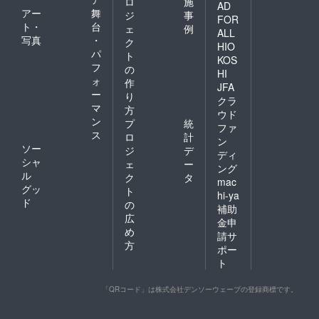
ロ
施
AD
アー
舞
ジ
事
FOR
ト・
台
ェ
例
ALL
写真
・
ク
HIO
パ
ト
KOS
フ
の
HI
ォ
作
JFA
ー
り
クラ
マ
方
ウド
ン
プ
統
ファ
ス
ロ
計
ン
ソー
ジ
デ
ディ
シャ
ェ
ー
ング
ル
ク
タ
mac
グッ
ト
hi-ya
ド
の
補助
広
金申
め
請サ
方
ポー
ト
「QRコード」は株式会社デンソーウェーブの登録商標です。