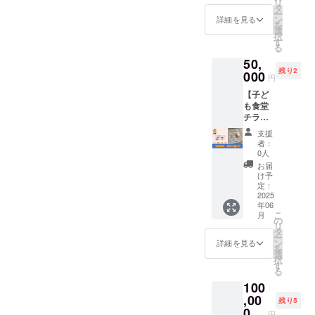
段とし
リ
一覧を
ますの
タ
意報・
【注意
て、電
ー
掲載し
で、登
ン
警報級
詳細を見る
事項】
話を使
を
ます ・
録メー
選
の気象
・備考
用する
択
掲載期
ルアド
す
予報が
欄に、
場合が
る
間は1年
レスに
出され
掲載す
ありま
50,
間で
受信し
た場
るお名
す。そ
残り2
す。掲
000
ます。
合、主
前(個
円
のた
載開始
■備考…
催者の
人・会
め、連
【子ど
は2024
上乗せ
判断で
社・団
絡先
も食堂
年の5~6
支援が
イベン
体名)を
（お届
チラシ
月頃で
可能で
トを中
ご記載
け先）
スポン
す 【注
す。応
止とす
くださ
支援
の記入
サー】
意事
援の気
る場合
者：
い。 ・
が必要
子ども
項】 ・
持ちの
0人
があり
商品
です。
食堂の
備考欄
上乗せ
ます。
お届
（メ
・マル
チラシ
に、掲
大歓迎
け予
ディ
シェイ
（2か月
載する
定：
です！
ア）毎
ベント
分）に
2025
お名前
【注意
に、違
当日、
年06
お名前
(個人・
事項】
うお名
こ
雨天時
月
(個人・
会社・
の
・イベ
前を掲
リ
は4月27
会社・
団体名)
タ
ント当
載する
ー
日(日)に
団体名)
をご記
ン
日、雨
詳細を見る
ことは
を
順延と
とお写
載くだ
選
天時は
できま
択
なりま
真を掲
さい。
す
4/27(日)
せん ・
る
す。順
載して
・イベ
に順延
SNS投
延日程
100
紹介し
ント当
となり
稿②を
につい
ます。
,00
日、雨
ます。
残り5
希望さ
ても、
子ども
天時は
0
順延日
れる方
円