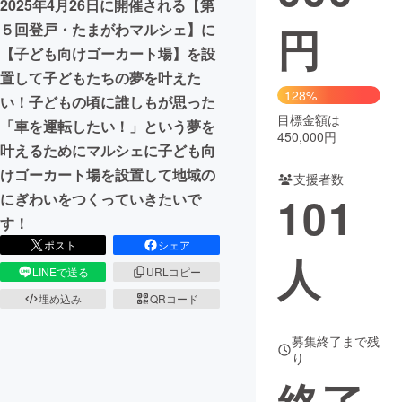
2025年4月26日に開催される【第
円
５回登戸・たまがわマルシェ】に
まちづくり・地域活性化
【子ども向けゴーカート場】を設
置して子どもたちの夢を叶えた
CAMPFIRE for Social Good
CAMPFIRE Creation
128%
い！子どもの頃に誰しもが思った
CAMPFIREふるさと納税
machi-ya
コミュニティ
目標金額は
「車を運転したい！」という夢を
450,000円
叶えるためにマルシェに子ども向
けゴーカート場を設置して地域の
支援者数
101
にぎわいをつくっていきたいで
す！
ポスト
シェア
人
LINEで送る
URLコピー
埋め込み
QRコード
募集終了まで残
り