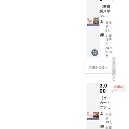
開催当
食堂の
4/27(日)
程につ
は、備
日の天
チラシ
【事務
に順延
いて
考欄に
候や、
は【多
所スポ
となり
も、開
「SNS
注意
摩区】
ン
ます。
催当日
投稿②
報・警
の保育
サー】
順延日
の天候
希望」
支援
報級の
園・幼
多摩
程につ
や、注
者：
とご記
気象予
稚園・
SDCの
いて
意報・
0人
載くだ
報が出
小学
事務所
も、開
警報級
お届
さい ・
された
校・中
壁面
催当日
の気象
け予
イベン
場合、
学校に
に、お
の天候
定：
予報が
ト当
主催者
配布さ
名前(個
2025
や、注
出され
日、雨
の判断
年06
れま
人・会
意報・
た場
天時は
こ
でイベ
月
す。 掲
社・団
警報級
の
合、主
4/27(日)
リ
ントを
載月：6
体名)を
の気象
タ
催者の
に順延
ー
中止と
～7月分
掲載し
予報が
ン
判断で
詳細を見る
となり
を
する場
チラシ
ます ・
出され
選
イベン
ます。
択
合があ
※備考欄
掲載期
た場
す
トを中
順延日
る
りま
に掲載
間は1年
合、主
止とす
程につ
す。 ・
3,0
を希望
間で
催者の
る場合
いて
在庫な
マル
される
す。掲
00
判断で
し
があり
円
も、開
シェイ
お名前
載開始
イベン
ます。
催当日
ベント
【ゴー
をご記
は2025
トを中
・イベ
の天候
中止の
カート
入くだ
年の5~6
止とす
ント中
や、注
場合で
ファス
さい。
月頃で
る場合
止の場
意報・
も、本
トパ
【注意
す ・A4
があり
合で
支援
警報級
リター
ス】 数
事項】
サイズ
ます。
も、本
者：
の気象
ンは履
量限定
・掲載
のポス
・イベ
10人
リター
予報が
行いた
ゴー
内容や
ター
ント中
ンは履
お届
出され