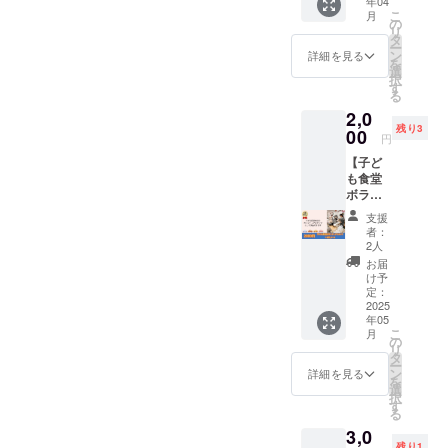
年04
日の運
ルアド
こ
月
営に関
レスに
の
リ
わって
受信し
タ
ー
いただ
ます。
ン
詳細を見る
を
きま
■備考…
選
択
す。
上乗せ
す
る
【連絡
支援が
2,0
手段】
可能で
残り3
・
00
す。応
円
CAMPF
援の気
【子ど
IREでの
持ちの
も食堂
メッ
上乗せ
ボラン
セージ
大歓迎
ティア
機能か
です！
支援
スタッ
ら集合
【注意
者：
フ＋お
時間・
事項】
2人
礼の
場所等
・イベ
お届
メー
を連絡
ント当
け予
ル】 毎
いたし
定：
日、雨
月第3木
2025
ます。
天時は
年05
曜日に
登録
4/27(日)
こ
月
開催さ
メール
の
に順延
リ
れる子
アドレ
タ
となり
ー
ども食
スに受
ン
ます。
詳細を見る
を
堂のボ
信しま
選
順延日
択
ラン
す。 ・
す
程につ
る
ティア
イベン
いて
3,0
ができ
ト当日
も、開
残り1