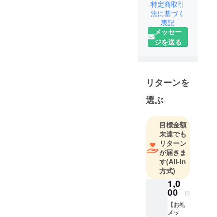
特定商取引
す。
法に基づく
アイコンの4
表記
人は、2026
メッセー
年5月2日(土)
ジを送る
に開催する
「第6回 登
戸・たまが
わマル
リターンを
シェ」の学
選ぶ
生責任者で
す。
私たちは中
目標金額
間支援とい
未達でも
リターン
う形で「幸
が届きま
せなまち」
す
(All-in
づくりを
方式)
行っていま
1,0
す。学生を
00
円
中心として
【お礼
活動を行っ
メッ