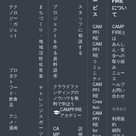
ー
FIRE
テク
ま
プ
ス
ビ
につい
ノロ
ち
ロ
タ
ス
て
ジー
づ
ジ
ッ
・ガ
く
ェ
フ
CAM
CAMP
ジェ
り
ク
に
PFI
FIREと
ット
・
ト
相
RE
は
地
を
談
CAM
あんし
域
作
す
PFI
ん・安
活
る
る
RE
全への
性
資
コ
取り組
化
料
ミュ
み
プロ
音
請
ニ
ニュー
ダク
楽
求
ティ
ス
ト
CAM
ヘルプ
クラウドファ
フー
チ
PFI
お問い
ンディングの
ド・
ャ
RE
合わせ
ノウハウを無
飲食
レ
Crea
料で学ぼう
店
ン
tion
各種規定
CAMPFIRE
ジ
CAM
アカデミー
アニ
ス
利用規
PFI
メ・
ポ
約
RE
漫画
ー
CA
説
細則
for
ツ
MP
明
プライ
Soci