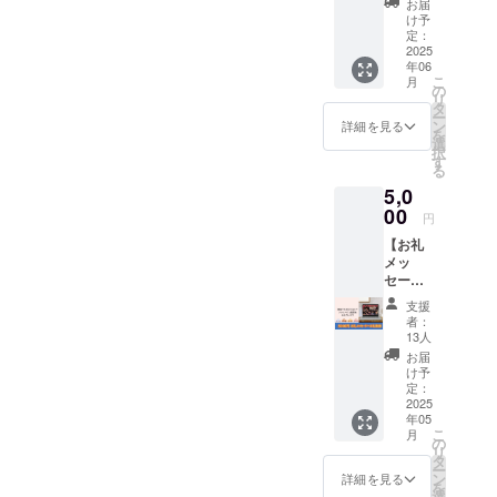
参加を
やご来
お届
知症サ
段や宿
ご遠慮
け予
場の方
ポー
泊の手
定：
いただ
と調和
ター
2025
配は含
いてお
のとれ
年06
キャラ
まれて
りま
たコ
こ
月
バンの
おりま
の
す。
ミュニ
リ
象徴で
せん。
タ
【注意
ケー
ー
ある、
・集合
ン
事項
詳細を見る
ション
を
ロバさ
から解
選
②】 ・
ができ
択
んのぬ
散まで
す
イベン
る方。
る
いぐる
30分ほ
ト当
・会場
5,0
みスト
どを予
日、雨
までの
ラップ
00
定して
天時は
交通費
円
■お礼
いま
4/27(日)
は各自
【お礼
メッ
す。 ・
に順延
のご負
メッ
セー
会場ま
となり
担とな
セージ
ジ…感
での交
ます。
りま
＋お礼
謝の
通費は
順延日
す。 ・
支援
動画】
メッ
各自の
程につ
者：
反社会
多摩
セージ
ご負担
13人
いて
勢力の
SDCの
を同封
となり
も、開
お届
方々に
学生メ
いたし
ます。
け予
催当日
ついて
ンバー
ます。
定：
・4月以
の天候
は、参
より、
2025
【ロバ
降メー
や、注
加をご
年05
お礼
隊長の
ルにて
意報・
遠慮い
こ
月
メッ
情報】
の
ガイド
警報級
ただい
リ
セージ
・本体
タ
の時間
の気象
ており
ー
とお礼
（サイ
ン
をこち
詳細を見る
予報が
ます。
を
動画(約
ズ）：
選
らから