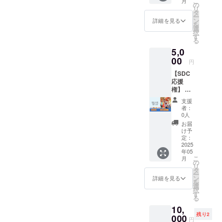
こ
ン履行
月
す）。
隊長」
事項】
の
す。
意報・
合で
限り、
リ
当日の
をつく
・日程
タ
【連絡
警報級
も、本
口座振
ー
連絡手
る体験
の調整
ン
手段】
詳細を見る
の気象
リター
込にて
を
段とし
ができ
は、5月
選
・
予報が
ンは履
全額返
択
て、電
ます。
以降順
す
CAMPF
出され
行いた
金いた
る
話を使
・場所
次メー
IREでの
た場
しま
します
用する
5,0
は、多
ルにて
メッ
合、主
す。 ・
（振込
場合が
摩SDC
00
行わせ
セージ
催者の
円
ご支援
手数料
ありま
事務所
て頂き
機能か
判断で
時に入
はご支
す。そ
【SDC
です。
ます。
ら集合
イベン
力して
援者様
のた
応援
（川崎
・有効
場所等
トを中
いただ
負担と
め、連
権】 多
市多摩
期限
を連絡
止とす
いたお
なりま
絡先
摩区
区役所1
は、
いたし
る場合
支援
届け先
すの
（お届
ソー
階にご
2025年
ます。
者：
があり
に郵送
で、振
け先）
シャル
ざいま
12月31
0人
登録
ます。
しま
込手数
の記入
デザイ
す）
日まで
メール
お届
・イベ
す。イ
料を引
が必要
ンセン
【注意
としま
け予
アドレ
ント中
ベント
いた額
です。
ターを
事項】
定：
す。 ・
スに受
止の場
当日の
を返金
応援し
2025
・日程
リター
信しま
合で
受け渡
致しま
年05
ていた
は
ン履行
す。 ・
も、本
しはあ
こ
す）。
月
だけま
2025/5/
の
当日の
イベン
リター
りませ
リ
す。多
9、
タ
連絡手
ト当日
ンは履
ん。
ー
摩SDC
5/10、
ン
段とし
詳細を見る
の連絡
行いた
を
よりお
5/11、
選
て、電
手段と
しま
択
礼の
5/19(ど
す
話を使
して、
す。
る
メッ
の日程
用する
電話を
10,
セージ
も
場合が
使用す
残り2
をお送
000
10:00~
ありま
る場合
円