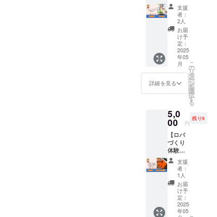
IREでの
トを中
SDCの
ただき
ます。
4/27(日)
に順延
支援
メッ
止とす
学生た
ます。
■備考…
に順延
者：
となり
セージ
る場合
ちと一
・イベ
上乗せ
2人
となり
ます。
機能か
があり
緒にマ
ントの
支援が
ます。
お届
順延日
ら送信
ます。
ルシェ
様子の
可能で
け予
4/27に
程につ
いたし
・順延
やSDC
写真を
定：
す。応
ついて
いて
ますの
日程も
の活動
2025
とって
援の気
も、開
も、開
で、登
中止の
年05
につい
いただ
持ちの
催当日
催当日
録メー
こ
場合に
月
て、ラ
き、そ
の
上乗せ
の天候
の天候
ルアド
リ
限り、
ンチを
の写真
タ
大歓迎
や、注
や、注
レスに
ー
口座振
食べな
をホー
ン
です！
詳細を見る
意報・
意報・
受信し
を
込にて
がらお
ムペー
選
【注意
警報級
警報級
ます。
択
全額返
話しま
ジや各
す
事項】
の気象
の気象
・子ど
る
金いた
す。 場
種SNS
・イベ
予報が
予報が
も食堂
します
5,0
所は
に使わ
ント当
出され
出され
の日程
（振込
残り9
向ヶ丘
00
せてい
日、雨
た場
円
た場
につき
手数料
遊園駅
ただき
天時は
合、主
合、主
まして
はご購
【ロバ
や登戸
ます。
4/27(日)
催者の
催者の
は、5月
入者様
づくり
駅の近
その
に順延
判断で
判断で
以降順
負担と
体験】
隣を予
際、カ
となり
イベン
イベン
次メー
なりま
認知症
定して
メラマ
ます。
トを中
支援
トを中
ルにて
すの
サポー
いま
ンの名
順延日
者：
止とす
止とす
ご相談
で、振
ター
す。 食
前をメ
1人
程につ
る場合
る場合
させて
込手数
キャラ
事代は
ンショ
いて
お届
があり
があり
いただ
料を引
バンの
含まれ
ン、紹
け予
も、開
ます。
ます。
きま
いた額
象徴で
ていま
定：
介させ
催当日
・イベ
・雨天
す。 ・
を返金
ある
2025
す。
ていた
の天候
ント中
中止の
リター
致しま
年05
「ロバ
【注意
だきま
や、注
止の場
場合に