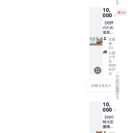
す
へのご
トを中
日の天
る
【注意
・「登
順延日
相談な
止とす
候や、
事項
10,
戸たま
程につ
どもも
る場合
注意
②】 ・
残り3
がわマ
000
いて
ちろん
があり
円
報・警
イベン
ル
も、開
OKで
ます。
報級の
ト当
【好評
シェ」
催当日
す！）
・イベ
気象予
日、雨
のため
の
の天候
・今
ント中
報が出
天時は
追加！
Instagr
や、注
後、多
止の場
された
4/27(日)
多摩
am公式
意報・
摩SDC
合で
支援
場合、
に順延
SDCア
アカウ
警報級
と一緒
者：
も、本
主催者
となり
ルバ
ントで
の気象
2人
に取組
リター
の判断
ます。
ム】 多
お名前
予報が
みたい
お届
ンは履
でイベ
順延日
摩SDC
(個人・
出され
け予
事など
行いた
ントを
程につ
の普段
会社・
定：
た場
もお話
しま
中止と
いて
の活動
2025
団体名)
合、主
し頂け
す。 ・
する場
も、開
年07
の様子
を投稿
催者の
ます
このリ
合があ
こ
月
催当日
をまと
させて
の
判断で
と、大
ターン
りま
リ
の天候
めたア
頂きま
タ
イベン
変嬉し
のメッ
す。 ・
ー
や、注
ルバム
す。 ・
ン
トを中
詳細を見る
いで
セージ
マル
を
意報・
をお送
掲載期
選
止とす
す。 ・
は
シェイ
択
警報級
りしま
間は、
す
る場合
お時間
10000
ベント
る
の気象
す。 ・
掲載開
があり
は最長
円の
中止の
予報が
10,
ご支援
始から
ます。
で１時
「SDC
場合で
出され
時に入
000
１年間
・イベ
間程度
円
特大応
も、本
た場
力して
としま
ント中
です。
援権」
リター
合、主
【SDC
いただ
す ・
止の場
ただ
のリ
ンは履
催者の
特大応
いたお
SNS投
合で
し、当
ターン
行いた
判断で
援権】
届け先
稿①…4
も、本
日双方
と同じ
しま
イベン
多摩区
に郵送
月25日
リター