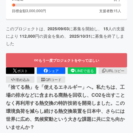
目標金額
3,000,000
円
支援者数
15
人
このプロジェクトは、
2025/09/03
に募集を開始し、
15
人の支援
により
112,000
円の資金を集め、
2025/10/31
に募集を終了しま
した
もう一度プロジェクトをやってほしい
ポスト
シェア
LINEで送る
URLコピー
埋め込み
QRコード
「捨てる熱」を「使えるエネルギー」へ。私たちは、工
場の排水などに含まれる廃熱を回収し、CO2を出すこと
なく再利用する熱交換の特許技術を開発しました。この
環境負荷を減らし続ける熱交換装置を日本中、さらには
世界に広め、気候変動という大きな課題に共に立ち向か
いませんか？