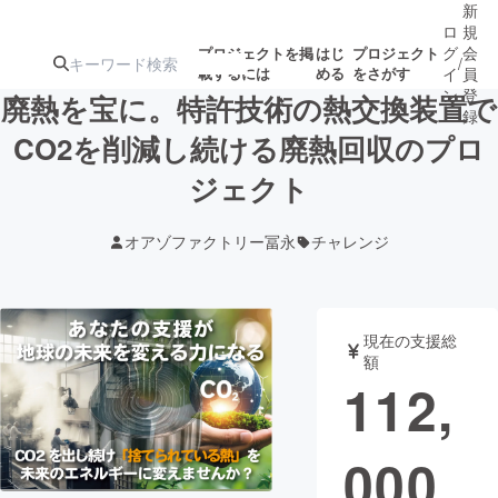
新
ロ
規
グ
会
プロジェクトを掲
はじ
プロジェクト
/
載するには
める
をさがす
イ
員
ン
登
廃熱を宝に。特許技術の熱交換装置で
録
CO2を削減し続ける廃熱回収のプロ
ジェクト
人気のプロ
注目のリ
注目の新着プロ
募集終了が近いプ
もうすぐ公開
ジェクト
ターン
ジェクト
ロジェクト
されます
オアゾファクトリー冨永
チャレンジ
アート・写真
音楽
現在の支援総
テクノロジー・ガジェット
ゲーム・サ
額
112,
映像・映画
書籍・雑誌
000
ビジネス・起業
チャレンジ