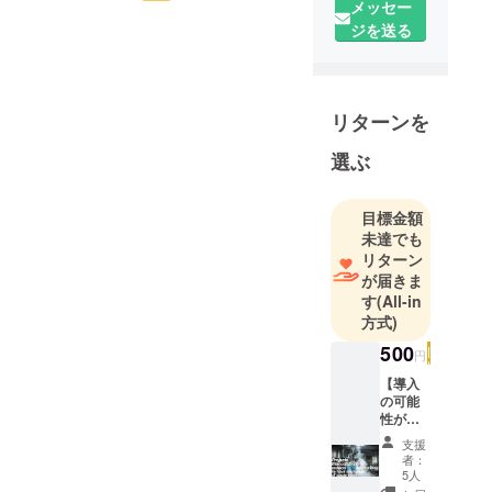
私にとって『15名もの方々
メッセー
ていた身としては、有難す
ジを送る
の支援を頂けた』という事
ぎる支援が集まったと思っ
実が何物にも代えがたい大
ています。何より、【導入
きな励ましとなりました。
の可能性がありそうな企業
リターンを
物品などのリターンの無い
様のご紹介】が実際に5件も
選ぶ
寄付型のプロジェクトは難
あったことに歓喜しており
しいと言われる中で、誰も
ます。この熱交換装置は、
目標金額
関心を示してくれないか
まだ私の特許使用権提供で
未達でも
も？と覚悟していました
リターン
制作された実績しかなく、
が届きま
し、活動報告にも書いたと
制作したエンジニアリング
す
(All-in
おり広告や支援要請のフォ
方式)
会社と顧客との守秘契約で
ローもできてない中で、こ
500
実機の写真すら開示できな
円
のように15名もの方に支援
【導入
い状態です。オアゾファク
の可能
して頂いたこと、そして
トリーとして直接受注して
性があ
数々の期待と応援の言葉を
りそう
支援
納品できれば、パンフレッ
な企業
者：
頂いた事は本当に感謝すべ
様のご
5人
トなども制作できて、広く
紹介】