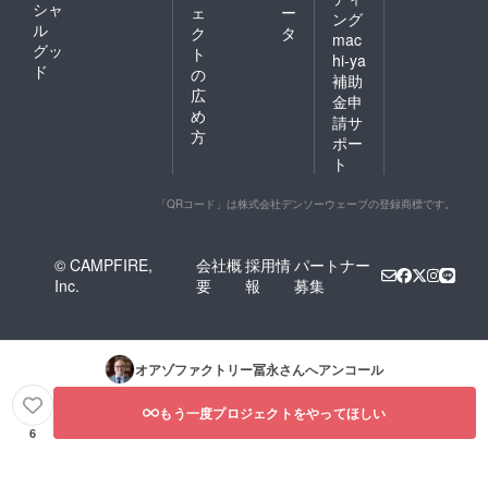
シャ
ェ
ー
ング
ル
ク
タ
mac
グッ
ト
hi-ya
ド
の
補助
広
金申
め
請サ
方
ポー
ト
「QRコード」は株式会社デンソーウェーブの登録商標です。
© CAMPFIRE,
会社概
採用情
パートナー
Inc.
要
報
募集
オアゾファクトリー冨永
さんへアンコール
もう一度プロジェクトをやってほしい
6