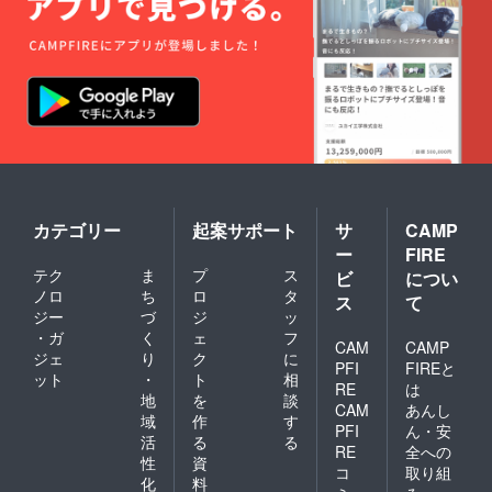
support
!」 の〇
〇〇〇
の部分
（文字
数・英/
日語 不
問）」
を備考
欄でご
指定く
ださ
い。 文
カテゴリー
起案サポート
サ
CAMP
章自体
ー
FIRE
の変更
をご希
テク
ま
プ
ス
ビ
につい
望の場
ノロ
ち
ロ
タ
ス
て
合も、
ジー
づ
ジ
ッ
内容次
・ガ
く
ェ
フ
第で受
CAM
CAMP
ジェ
り
ク
に
付いた
PFI
FIREと
ット
・
ト
相
しま
RE
は
す。 ※
地
を
談
CAM
あんし
備考欄
域
作
す
PFI
ん・安
に ・お
活
る
る
名前の
RE
全への
性
資
記載
コ
取り組
化
料
要/不要