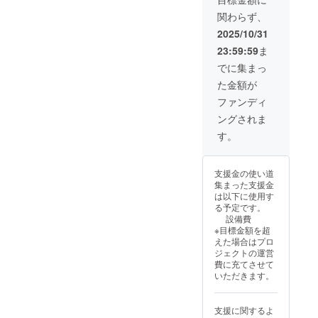
んが、まずはご紹介頂いた
ステン
活動報
ないの
いします！
関わらず、
レスボ
告をお
が現実
企業様へ誠意を尽くして説
トルを
送りし
です。
2025/10/31
提供い
ます。
明し、オアゾファクトリー
関係者
23:59:59
ま
たしま
活動が
または
としての納入第一号を目指
す。1本
軌道に
お知り
でに集まっ
ずつ
乗った
合いの
したいと思っています。ご
た金額が
レー
時は、
方の紹
ザー彫
当然ご
介で、
ファンディ
支援頂いた皆様にはお約束
刻する
支援し
説明の
ングされま
ので、
て頂い
しましたとおり、今後の活
テーブ
あなた
た方々
ルにつ
す。
動を折に触れメールで報告
や大切
に何ら
かせて
な人の
かの還
頂く事
させて頂きます。前に進め
お名前
元を考
ができ
支援金の使い道
を彫っ
えてい
れば、
ているのか、それとも停滞
集まった支援金
た世界
ます
必ずそ
は以下に使用す
に一つ
が、そ
しているのか、全て含めて
のメ
る予定です。
のマイ
れまで
リット
設備費
報告させて頂くつもりで
ボトル
は、ま
をご理
※目標金額を超
として
ずは 営
解頂け
す。この技術を社会に広く
えた場合はプロ
ご利用
業活動
る商品
ジェクトの運営
頂けま
の進捗
だと
実装する第一歩は踏み出し
費に充てさせて
す。 ■
状況
思って
いただきます。
仕様
や、プ
ました。皆様のご支援が社
いま
500ml
レゼン
す。 ご
会課題の解決の一助となる
テー
本人様
支援に関するよ
300ml
ション
がお勤