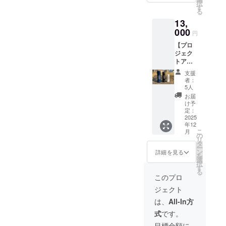
在、この熱交換装置の設置
択
後数十
ボトル
す
要請を打つべし、とアドバ
る
年に渡
資金の
実績は、私の特許使用権を
13,
イスも頂いたのですが、寄
り多量
募集と
のCO2
提供する形で他のエンジニ
000
は別
円
付の性質が強いこのプロ
排出量
に、食
アリング会社が制作したも
【プロ
を削減
品工場
ジェクトで、それも何か違
ジェク
し続け
様など
のしかなく、その会社と顧
トアイ
ていく
顧客に
う気がしてできていませ
テム提
ことに
なりそ
客との間の守秘義務があ
支援
供】 お
ん。そんな事を考えなが
なりま
うな企
者：
礼の
す。そ
り、写真や動画などで実物
業様の
5人
ら、もし思い出して再度こ
メッ
の感謝
紹介も
お届
を公開することもできませ
セー
の気持
募集し
け予
のプロジェクトページを訪
ジ +
ちを込
定：
たいで
ん。実物を提示して販促や
活動報
2025
めて、
す。 こ
れて頂ける方がおられれ
年12
告メー
お礼の
の活動
プレゼンテーションする事
こ
月
ル +
ば、と思いこの活動実績を
メッ
の
を広め
リ
サーモ
セージ
もままならない中、こうし
タ
る為の
ー
書くことにしました。プロ
ステン
と、プ
ン
DMや電
詳細を見る
を
て実際の企業様への紹介を
レスボ
ロジェ
選
話など
ジェクトもあとわずかで
択
トル オ
クトの
す
アポ無
頂くというチャンスは、何
る
リジナ
成長過
し営業
このプロ
す。ささやかな希望ですが
ルデザ
程を共
では、
物にも代えがたいです。資
ジェクト
イン
（笑）もしこれを読まれた
に体感
担当の
の、真
して頂
金調達は、別途なんらかの
方や経
は、
All-In方
方がおられれば、何卒ご支
空二重
くため
営陣ま
式
です。
方法を考えないといけませ
構造の
に、そ
で情報
援を検討頂けますようお願
サーモ
の後の
が届か
目標金額に