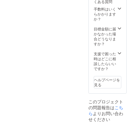
べく、皆様のお気持ちに応
くある質問
の反応
めの企
200ml
等々 現
手数料はいく
業様、
えられるよう頑張ります！
各ブ
場のダ
らかかります
もしく
ラッ
イナ
ひとまず、プロジェクト終
か？
はお知
ク、ネ
ミック
り合い
了報告及びお礼とさせて頂
イ
なナマ
目標金額に届
の方の
ビー、
の活動
かなかった場
関係で
きます。皆さま、今回のご
ホワイ
内容を
合どうなりま
も結構
トの3
メール
すか？
ですの
支援誠にありがとうござい
色、計9
で不定
で、ご
種類の
期に報
ました！
支援で困った
紹介頂
中から
告して
時はどこに相
ける企
お選び
いきま
談したらいい
業様が
頂けま
す。個
ですか？
あれ
す。 本
人事業
ば、備
体サイ
が会社
考欄に
ヘルプページを
ズ：
設立に
わかる
見る
200ml
至るの
範囲で
：直径
かな
詳しく
57×高さ
ど、そ
記載頂
このプロジェクト
142mm
の経緯
けます
の問題報告は
こち
など
ようお
様々な
ら
よりお問い合わ
願いい
300ml
活動も
たしま
せください
：直径
報告し
す。 ※
57×高さ
ます。
サーモ
180mm
成功も
ステン
失敗も
レスボ