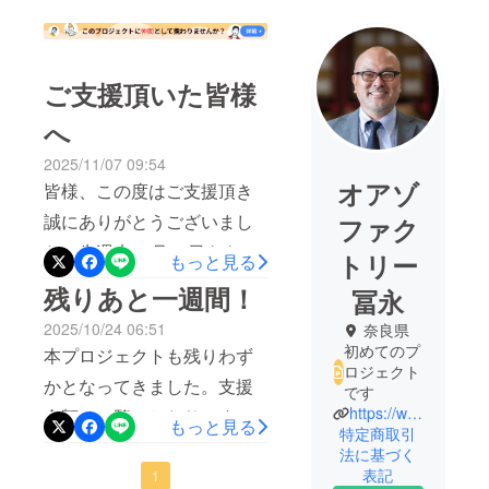
ご支援頂いた皆様
へ
2025/11/07 09:54
オアゾ
皆様、この度はご支援頂き
誠にありがとうございまし
ファク
た。先週末10月31日をもち
トリー
もっと見る
まして、『廃熱を宝に。特
残りあと一週間！
冨永
許技術の熱交換装置でCO2
2025/10/24 06:51
奈良県
を削減し続ける廃熱回収の
初めてのプ
本プロジェクトも残りわず
ロジェクト
プロジェクト』の募集終了
かとなってきました。支援
です
となりました。支援金額は
https://www.oazofactory.com/
金額はご覧のとおりです
もっと見る
残念ながら目標に遠く及び
特定商取引
が、全く誰にも関心もって
法に基づく
ませんでしたが、それでも
表記
もらえないかも？と危惧し
1