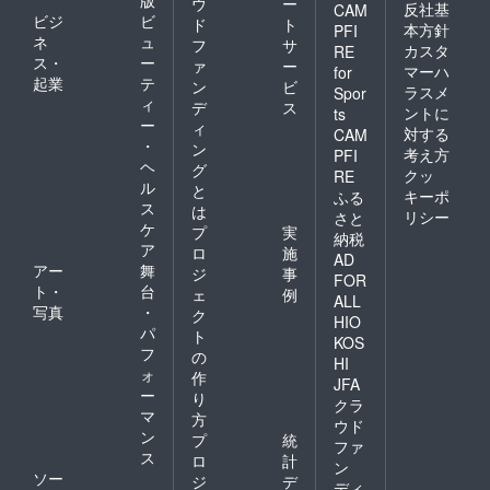
版
ウ
ー
反社基
CAM
ビジ
ビ
ド
ト
本方針
PFI
ネ
ュ
フ
サ
カスタ
RE
ス・
ー
ァ
ー
マーハ
for
起業
テ
ン
ビ
ラスメ
Spor
ィ
デ
ス
ントに
ts
ー
ィ
対する
CAM
・
ン
考え方
PFI
ヘ
グ
クッ
RE
ル
と
キーポ
ふる
ス
は
リシー
さと
ケ
プ
実
納税
ア
ロ
施
AD
アー
舞
ジ
事
FOR
ト・
台
ェ
例
ALL
写真
・
ク
HIO
パ
ト
KOS
フ
の
HI
ォ
作
JFA
ー
り
クラ
マ
方
ウド
ン
プ
統
ファ
ス
ロ
計
ン
ソー
ジ
デ
ディ