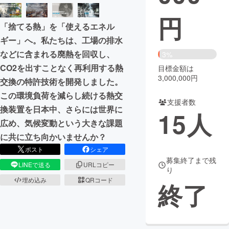
円
まちづくり・地域活性化
「捨てる熱」を「使えるエネル
ギー」へ。私たちは、工場の排水
CAMPFIRE for Social Good
CAMPFIRE Creation
などに含まれる廃熱を回収し、
3%
CAMPFIREふるさと納税
machi-ya
コミュニティ
CO2を出すことなく再利用する熱
目標金額は
3,000,000円
交換の特許技術を開発しました。
この環境負荷を減らし続ける熱交
支援者数
換装置を日本中、さらには世界に
15
人
広め、気候変動という大きな課題
に共に立ち向かいませんか？
ポスト
シェア
募集終了まで残
LINEで送る
URLコピー
り
埋め込み
QRコード
終了