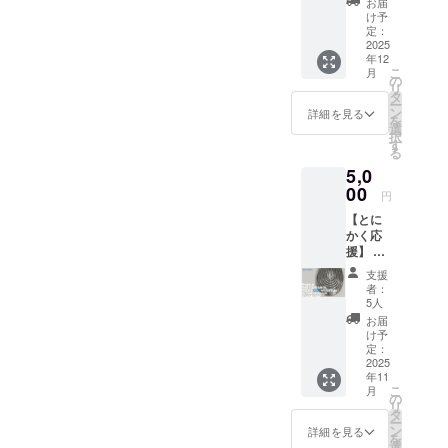
お届
きことです。改めまして心
（ご紹
普及する足掛かりとなるの
け予
介の場
定：
よりお礼申し上げます。立
で、第一号機制作を実現す
合はご
2025
年12
ち上げから今までの活動を
支援金
る為にも実際にご紹介頂け
こ
月
額は不
の
続ける中で、多くの学びを
リ
要なの
タ
るのは大変ありがたい事で
ー
です
ン
詳細を見る
得ましたし、この熱交換装
を
が、最
す。とはいえ、先立つもの
選
択
低500円
置を広く普及させていくと
す
る
が必要なのですが、
を設定
いうプロジェクトの輪郭も
5,0
しなけ
CAMPFIRE様からも支援金
ればい
00
円
明確になっていったので、
けない
を集める為の広告のお話も
【とに
規約で
クラウドファンディングと
かく応
すので
頂くのですが、広告は支援
援】 お
よろし
いうチャレンジを選択して
金から費用を引かれる形に
礼の
くお願
支援
メッ
本当に良かったと思いま
いいた
者：
なるので、効果が無かった
セー
しま
5人
す。そして何よりも有難い
ジ +
す） ■
お届
場合に、せっかくの支援金
活動報
お礼の
け予
ことに、複数の自薦他薦を
告メー
メッ
定：
を無駄にしてしまう気がし
ル 皆さ
2025
セージ
含めた企業様への紹介案件
年11
て踏み切れずにここまで来
まのご
+活動報
こ
月
支援を
を頂くというチャンスを得
告メー
の
リ
てしまいました。残り僅か
受けた
ル+サー
タ
ー
る事もできました。今現
活動
モステ
ン
詳細を見る
のこの期間に、再度支援の
を
が、今
ンレス
選