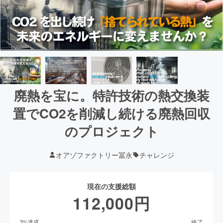
廃熱を宝に。特許技術の熱交換装
置でCO2を削減し続ける廃熱回収
のプロジェクト
オアゾファクトリー冨永
チャレンジ
現在の支援総額
112,000
円
終了
3
%達成