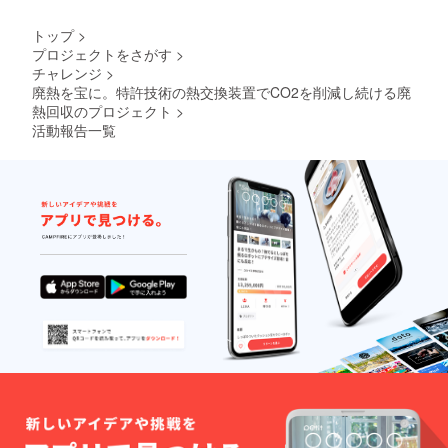
含め
トルの
500ml
て、共
詳細
トップ
>
：直径
にプロ
は、本
プロジェクトをさがす
>
67×高さ
ジェク
文もし
チャレンジ
>
216mm
トの成
くはリ
本体素
廃熱を宝に。特許技術の熱交換装置でCO2を削減し続ける廃
長過程
ターン
材：ス
を体験
の【プ
熱回収のプロジェクト
>
テンレ
をして
ロジェ
活動報告一覧
ス（18-
くださ
クトア
8） ※飲
い！
イテム
み口の
提供】
形状
の項を
が、掲
ご参照
載写真
くださ
と異な
い
る場合
がござ
いま
す。 ■
お名前
のレー
ザ彫刻
につい
て 「〇
〇〇
〇！
Thanks
for your