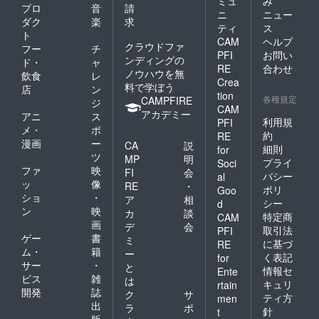
ミュ
み
・要の
プロ
音
請
ニ
ニュー
方は、
ダク
楽
求
ティ
ス
記載す
ト
るお名
CAM
ヘルプ
クラウドファ
フー
チ
前 ・そ
PFI
お問い
ンディングの
ド・
ャ
の他、
RE
合わせ
ノウハウを無
文章変
飲食
レ
Crea
更のご
料で学ぼう
店
ン
tion
要望 を
各種規定
CAMPFIRE
ジ
CAM
ご記載
アカデミー
アニ
ス
お願い
利用規
PFI
メ・
ポ
いたし
約
RE
漫画
ー
ます。
CA
説
細則
for
■品質表
ツ
MP
明
プライ
Soci
示 保温
ファ
映
FI
会
バシー
al
効力：
ッ
像
RE
・
（95℃
ポリ
Goo
ショ
・
ア
相
から6時
シー
d
ン
映
間）
カ
談
特定商
CAM
59℃ 保
画
デ
会
取引法
PFI
冷効
ゲー
書
ミ
に基づ
RE
力：
ム・
籍
ー
く表記
（4℃か
for
サー
・
と
ら6時
情報セ
Ente
ビス
雑
間）9℃
は
キュリ
rtain
開発
誌
ク
サ
ティ方
men
出
ラ
ポ
針
t