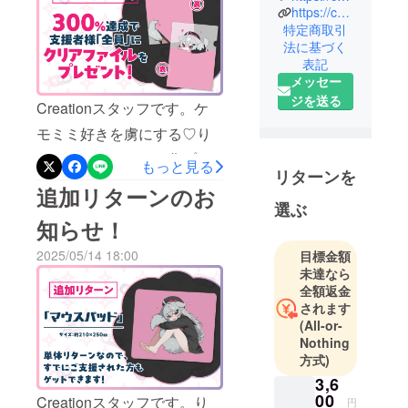
https://camp-fire.jp/inquiries
ン）」は、
ています！ご注意くださ
特定商取引
株式会社
い！新たな追加リターンで
法に基づく
CAMPFIRE
表記
はりるちゃんのマウスパッ
の商品企画
メッセー
ドが登場！クラファン限定
チームで
ジを送る
Creationスタッフです。ケ
す。
ですのでこの機会にゲット
モミミ好きを虜にする♡り
クラウド
してください♪ストレッチ
ファンディ
るちゃんぬいぐるみ化プロ
もっと見る
ゴールも設定しておりま
ングでの商
リターンを
ジェクトへのご支援ありが
追加リターンのお
品化実現を
す！300%達成でりるちゃん
選ぶ
とうございます！この度、
目指して、
のクリアファイルをプレゼ
知らせ！
皆様からのたくさんのご支
クリエイ
ント♪クラファン期間は6月
ターとのコ
2025/05/14 18:00
目標金額
援をを記念しまして...【スト
1日(日)23:59まで！！ぜひ最
未達なら
ラボ企画や
レッチゴールを設定しまし
全額返金
自社オリジ
後までご支援よろしくお願
されます
た！】300%達成で支援者様
ナルのアイ
いします！
(All-or-
テム企画を
「全員」にりるちゃんのク
Nothing
行ってま
方式)
リアファイルをプレゼン
す。
3,6
ト！クラファン限定ですの
00
Creationスタッフです。り
円