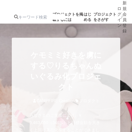
新
ロ
規
グ
会
プロジェクトを掲
はじ
プロジェクト
/
載するには
める
をさがす
イ
員
ン
登
録
人気のプロ
注目のリ
注目の新着プロ
募集終了が近いプ
もうすぐ公開
ケモミミ好きを虜に
ジェクト
ターン
ジェクト
ロジェクト
されます
する♡りるちゃんぬ
いぐるみ化プロジェ
アート・写真
音楽
クト
テクノロジー・ガジェット
ゲーム・サ
CAMPFIRE Creation
プロダクト
映像・映画
書籍・雑誌
みなさまのご支援により、¥
3,463,050（346%）と目標金額を大き
ビジネス・起業
チャレンジ
く上回り商品化をすることができまし