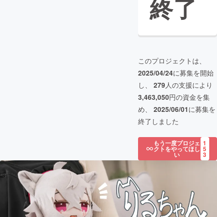
終了
このプロジェクトは、
2025/04/24
に募集を開始
し、
279
人の支援により
3,463,050
円の資金を集
め、
2025/06/01
に募集を
終了しました
もう一度プロジェ
1
クトをやってほし
5
い
3