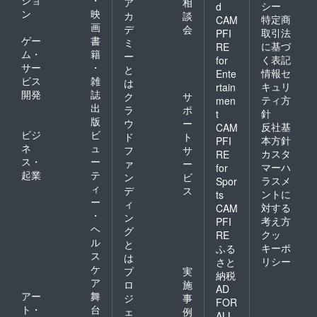
ア
相
シー
d
ン
映
カ
談
特定商
CAM
画
デ
会
取引法
PFI
ゲー
書
ミ
に基づ
RE
ム・
籍
ー
く表記
for
サー
・
と
情報セ
Ente
ビス
雑
は
キュリ
rtain
開発
誌
ク
サ
ティ方
men
出
ラ
ポ
針
t
版
ウ
ー
反社基
CAM
ビジ
ビ
ド
ト
本方針
PFI
ネ
ュ
フ
サ
カスタ
RE
ス・
ー
ァ
ー
マーハ
for
起業
テ
ン
ビ
ラスメ
Spor
ィ
デ
ス
ントに
ts
ー
ィ
対する
CAM
・
ン
考え方
PFI
ヘ
グ
クッ
RE
ル
と
キーポ
ふる
ス
は
リシー
さと
ケ
プ
実
納税
ア
ロ
施
AD
アー
舞
ジ
事
FOR
ト・
台
ェ
例
ALL