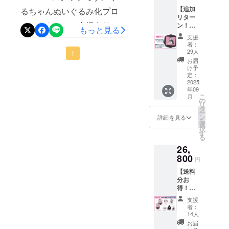
でぜひゲットしてください♪
◾️営業日のご
【追加
るちゃんぬいぐるみ化プロ
案内
クラファン期間は6月1日(日)
リター
ジェクトへのご支援ありが
ン！マ
営業時間：
もっと見る
までです！！引き続き応援
ウス
平日 10:00〜
支援
とうございます！皆様のた
パッド
者：
よろしくお願いします♪
18:00 (土日
プラ
29人
くさんのご支援を記念しま
1
ン】 ・
祝、年末年
お届
マウス
して...【追加リターンを設定
け予
始除く)
パッド
定：
しました！！】りるちゃん
※お問い合わ
画像は
2025
年09
イメー
せから3営業
のマウスパッドがゲットで
こ
月
ジで
の
日以内にご
リ
す。 金
タ
きるプランです！すでにご
ー
額には
返信させて
ン
詳細を見る
を
消費税
支援された方もぜひゲット
選
いただきま
択
（10%
す
る
す。
してください♪クラファン期
）と送
26,
料990円
※ ご質問に
間は6月1日(日)23:59ま
を含ん
800
円
よってはお
でおり
で！！ぜひご支援よろしく
【送料
応えできか
ます。
分お
お願いします！
ねる場合も
得！】
ございま
りる
支援
ちゃん
す。
者：
いっぱ
14人
いプラ
お届
◾️ プライバ
ン 送料