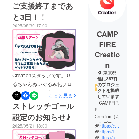
ご支援終了まであ
と3日！！
2025/05/30 17:00
CAMP
FIRE
Creatio
n
東京都
Creationスタッフです。り
他に357件
るちゃんぬいぐるみ化プロ
のプロジェ
クトを掲載
ジェクトへのご支援ありが
もっと見る
しています
とうございます！本プロ
「CAMPFIR
ストレッチゴール
E
ジェクトのご支援終了まで
設定のお知らせ♪
Creation（キ
あと3日となりました！コン
ャンプファ
https://camp-fire.jp/creation
2025/05/21 18:00
ビニ支払いは、1日早い、5
イヤー クリ
https://twitter.com/CF_Creation
月31日(土)18:00までとなっ
エーショ
https://camp-fire.jp/privacy