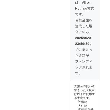
・パー
は、All-or-
カー 1
Nothing方式
点 ・ク
ラファ
です。
ン記念
目標金額を
カー
ド 1点
達成した場
●色紙イ
合にのみ、
ラスト
はイ
2025/06/01
メージ
23:59:59
ま
画像に
なりま
でに集まっ
す。 ●
た金額が
必ず備
考欄
ファンディ
に、色
ングされま
紙に入
れる宛
す。
名をご
記入く
ださ
支援金の使い道
い。 ●
集まった支援金
宛名の
は以下に使用す
必要が
る予定です。
ない場
設備費
合は
人件費
「宛名
広報/宣伝費