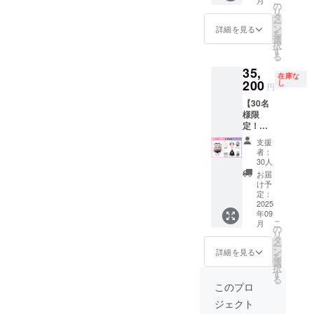
こ
月
記念
注意く
の
リ
カー
ださ
タ
ー
ド 1点
い。 画
ン
詳細を見る
を
画像は
像はイ
選
択
イメー
メージ
す
る
ジで
です。
35,
す。 金
金額に
在庫な
額には
200
は消費
し
円
消費税
税
【30名
（10%
（10%
様限
）と送
）と送
定！】
料660円
料990円
直筆色
を含ん
を含ん
支援
紙プラ
でおり
でおり
者：
ン ・ぬ
ます。
ます。
30人
いぐる
お届
み 1点
け予
・直筆
定：
色紙 1
2025
年09
点 ・ぷ
こ
月
に缶 1
の
リ
点 ・ア
タ
ー
クリル
ン
詳細を見る
を
スタン
選
択
ド 1点
す
る
・クリ
このプロ
アポー
ジェクト
チ 1点