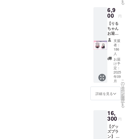
す
る
・パー
ジで
6,9
カー 1
す。 金
点 ・ク
00
額には
円
ラファ
消費税
【りる
ン記念
（10%
ちゃん
カー
）を含
お迎え
ド 1点
んでお
プラ
画像は
りま
支援
ン】 ・
イメー
す。
者：
ぬいぐ
ジで
186
るみ 1
す。 金
人
点 ・ク
額には
お届
ラファ
消費税
け予
ン記念
定：
（10%
2025
カー
）と送
年09
ド 1点
料990円
こ
月
画像は
の
を含ん
リ
イメー
タ
でおり
ー
ジで
ン
ます。
詳細を見る
を
す。 金
選
択
額には
す
る
消費税
16,
（10%
300
）と送
円
料990円
【グッ
を含ん
ズプラ
でおり
ン】 ク
ます。