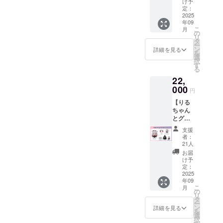
け予
分1,100
定：
シーポリ
円が割
2025
シー
年09
引に
こ
月
なって
お問い合わ
の
リ
いるお
タ
せ内容に関
ー
得なプ
ン
詳細を見る
を
しては、プ
ランで
選
択
す。 ・
ライバシー
す
る
ぬいぐ
ポリシーに
22,
るみ 2
準じて管理
点 ・ぷ
000
円
に缶 1
させていた
【りる
点 ・ア
だきます。
ちゃん
クリル
とグッ
スタン
ズプラ
ド 1点
支援
ン】 ・
・クリ
者：
ぬいぐ
アポー
21人
るみ 1
チ 1点
お届
点 ・ぷ
・パー
け予
に缶 1
カー 1
定：
点 ・ア
2025
点 ・ク
年09
クリル
ラファ
こ
月
スタン
ン記念
の
リ
ド 1点
カー
タ
ー
・クリ
ド 1点
ン
詳細を見る
を
アポー
画像は
選
択
チ 1点
イメー