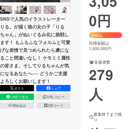
3,05
0
円
SNSで人気のイラストレーター
りる。が描く狼の女の子「りる
ちゃん」がぬいぐるみ化に挑戦し
346%
ます！ もふもふなフォルムと可愛
目標金額は
1,000,000円
げな表情で見つめられたら虜にな
ること間違いなし！ ケモミミ属性
支援者数
の皆さま、そしてりるちゃんが気
279
になるあなたへ── どうかご支援
よろしくお願いします！
人
ポスト
シェア
LINEで送る
URLコピー
埋め込み
QRコード
募集終了まで残
り