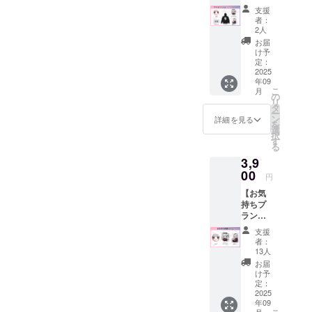
ラファ
支援
ン限定
者：
のグッ
2人
ズが手
お届
に入る
け予
プラン
定：
です。
2025
年09
・ぷに
こ
月
缶 1点
の
リ
・アク
タ
ー
リルス
ン
詳細を見る
を
タン
選
択
ド 1点
す
る
・クリ
3,9
アポー
チ 1点
00
円
・パー
【お気
カー 1
持ちプ
点 ・ク
ラン】
ラファ
・ぷに
ン記念
支援
缶 1点
カー
者：
・アク
ド 1点
13人
リルス
●ぬいぐ
お届
タン
るみは
け予
ド 1点
含まれ
定：
・クラ
2025
ません
年09
ファン
のでご