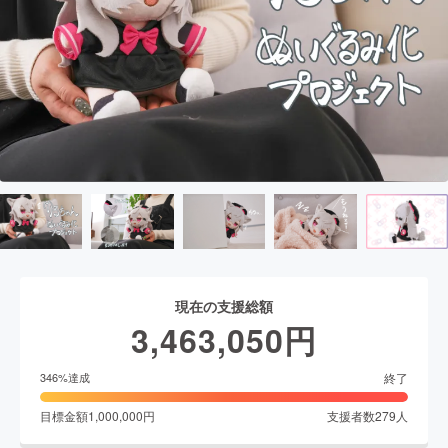
現在の支援総額
3,463,050
円
終了
346
%達成
目標金額
1,000,000
円
支援者数
279
人