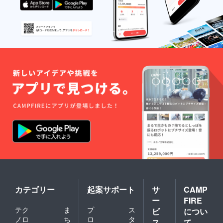
カテゴリー
起案サポート
サ
CAMP
ー
FIRE
テク
ま
プ
ス
ビ
につい
ノロ
ち
ロ
タ
ス
て