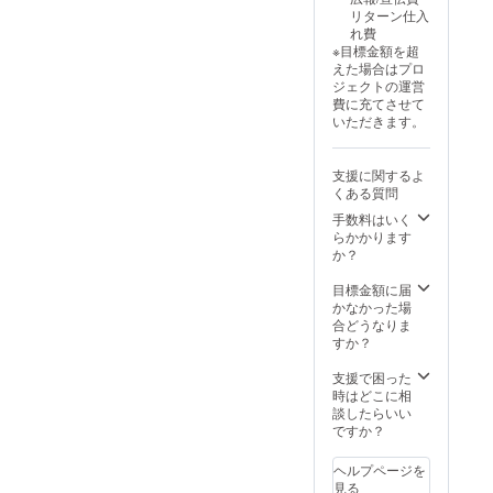
不要」
リターン仕入
とご記
れ費
入くだ
※目標金額を超
さい。
えた場合はプロ
●恐縮で
ジェクトの運営
すが、
費に充てさせて
備考欄
いただきます。
記入後
の宛名
変更は
支援に関するよ
不可と
くある質問
なって
おりま
手数料はいく
す。 画
らかかります
像はイ
か？
メージ
です。
目標金額に届
金額に
かなかった場
は消費
合どうなりま
税
すか？
（10%
）と送
支援で困った
料990円
時はどこに相
を含ん
談したらいい
でおり
ですか？
ます。
ヘルプページを
見る