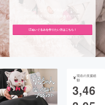
た。
まちづくり・地域活性化
他にも様々なアイデア商品やオリジナ
ルグッズを実現化しておりますのでぜ
ひホームページをご覧ください！
CAMPFIRE for Social Good
CAMPFIRE Creation
ぬいぐるみを作りたい方はこちら！
CAMPFIREふるさと納税
machi-ya
コミュニティ
このプロジェクトは2025/06/01に募集を終了
しました。
こちらから関連ページを閲覧いただけます。
現在の支援総
額
3,46