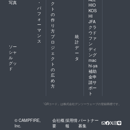
写真
・
ク
HIO
パ
ト
KOS
フ
の
HI
ォ
作
JFA
ー
り
クラ
マ
方
ウド
ン
プ
統
ファ
ス
ロ
計
ン
ソー
ジ
デ
ディ
シャ
ェ
ー
ング
ル
ク
タ
mac
グッ
ト
hi-ya
ド
の
補助
広
金申
め
請サ
方
ポー
ト
「QRコード」は株式会社デンソーウェーブの登録商標です。
© CAMPFIRE,
会社概
採用情
パートナー
Inc.
要
報
募集