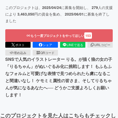
このプロジェクトは、
2025/04/24
に募集を開始し、
279
人の支援
により
3,463,050
円の資金を集め、
2025/06/01
に募集を終了し
ました
もう一度プロジェクトをやってほしい
153
ポスト
シェア
LINEで送る
URLコピー
埋め込み
QRコード
SNSで人気のイラストレーター りる。が描く狼の女の子
「りるちゃん」がぬいぐるみ化に挑戦します！ もふもふ
なフォルムと可愛げな表情で見つめられたら虜になるこ
と間違いなし！ ケモミミ属性の皆さま、そしてりるちゃ
んが気になるあなたへ── どうかご支援よろしくお願い
します！
このプロジェクトを見た人はこちらもチェックし