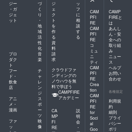
ジー
づ
ジ
ッ
・ガ
く
ェ
フ
CAM
CAMP
ジェ
り
ク
に
PFI
FIREと
ット
・
ト
相
RE
は
地
を
談
CAM
あんし
域
作
す
PFI
ん・安
活
る
る
RE
全への
性
資
コ
取り組
化
料
ミュ
み
プロ
音
請
ニ
ニュー
ダク
楽
求
ティ
ス
ト
CAM
ヘルプ
クラウドファ
フー
チ
PFI
お問い
ンディングの
ド・
ャ
RE
合わせ
ノウハウを無
飲食
レ
Crea
料で学ぼう
店
ン
tion
各種規定
CAMPFIRE
ジ
CAM
アカデミー
アニ
ス
利用規
PFI
メ・
ポ
約
RE
漫画
ー
CA
説
細則
for
ツ
MP
明
プライ
Soci
ファ
映
FI
会
バシー
al
ッ
像
RE
・
ポリ
Goo
ショ
・