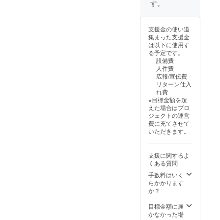
が必要
イズに
す。
人生を
やポス
であれ
ついて
懸けた
ターに
ば発送
は掲載
精神医
協賛団
先の住
団体の
支援金の使い道
療国家
体とし
所 ・
数に
集まった支援金
賠償請
て団体
座談会
よって
は以下に使用す
求訴
名を掲
の参加
変動し
る予定です。
訟」を2
載しま
の出欠
ますが
設備費
冊お送
す
を取り
A0のサ
人件費
りいた
（2/17(
たいの
イズで
広報/宣伝費
しま
月)まで
で参加
印刷し
リターン仕入
す。
のご連
可否を
て掲示
れ費
※その内
絡必
記載下
しま
※目標金額を超
１冊は
須） ・
さい。
す。
えた場合はプロ
時男さ
当日会
・協
・当
ジェクトの運営
んのサ
場の
賛団体
日チラ
費に充てさせて
イン本
ボード
一覧の
シ・
いただきます。
をお渡
で協賛
ボード
リーフ
しいた
団体一
で表示
レット
しま
覧を掲
したい
配布希
支援に関するよ
す。
載しま
団体
望の場
くある質問
18:30か
す。 ・
名、ロ
合、
らの座
伊藤時
ゴ掲載
手数料はいく
『チラ
談会の5
男さん
が良い
らかかります
シ・
名分参
執筆の
場合は
か？
リーフ
加権を
「かご
画像を
レット
提供致
の鳥：
送付下
目標金額に届
希望』
しま
奪われ
さい。
かなかった場
と記入
す。 ・
た40年