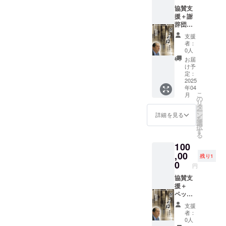
絡必
しま
協賛支
須） ・
す。
援＋謝
当日会
※その内
辞団体
場の
１冊は
紹介プ
ボード
時男さ
支援
ラン ・
で協賛
んのサ
者：
開会式
団体一
イン本
0人
で協賛
覧を掲
をお渡
お届
団体へ
載しま
しいた
け予
の謝辞
す。 ・
定：
しま
と団体
2025
40年の
す。
年04
の１分
長期入
18:30か
こ
月
程度の
院当事
の
らの座
リ
団体紹
者伊藤
タ
談会1名
ー
介をさ
時男さ
ン
分の参
詳細を見る
を
せてい
ん執筆
選
加権を
択
ただき
の「か
す
提供致
る
ます
ごの
しま
100
（3/17(
鳥：奪
す。 ・
月)まで
,00
われた
備考欄
残り1
のご連
40年の
0
に記載
円
絡必
人生を
いただ
須） ・
協賛支
懸けた
きたい
頒布す
援＋
精神医
内容
るチラ
ペット
療国家
・本
シやポ
ボトル
賠償請
の発送
支援
スター
ラベル
求訴
が必要
者：
に協賛
掲載プ
訟」を2
であれ
0人
団体と
ラン ・