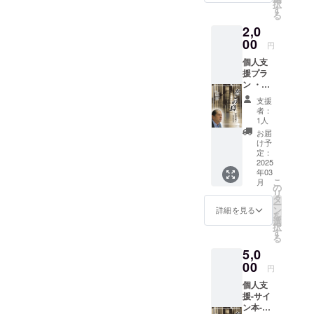
択
そう』
す
る
のシリ
2,0
アル番
号付き
00
円
サイン
個人支
入りの
援プラ
手作り
ン ・40
製本
年の長
バー
支援
期入院
ジョン
者：
当事者
をお送
1人
伊藤時
りしま
お届
男さん
す。 一
け予
執筆の
つ一つ
定：
「かご
2025
手作り
年03
の鳥：
してい
こ
月
奪われ
るので
の
リ
た40年
この世
タ
ー
の人生
に一冊
ン
詳細を見る
を
を懸け
しかあ
選
択
た精神
りませ
す
る
医療国
ん。 手
5,0
家賠償
作り製
請求訴
00
本の都
円
訟」を
合上20
個人支
１冊お
冊限定
援-サイ
送りい
での提
ン本-プ
たしま
供にな