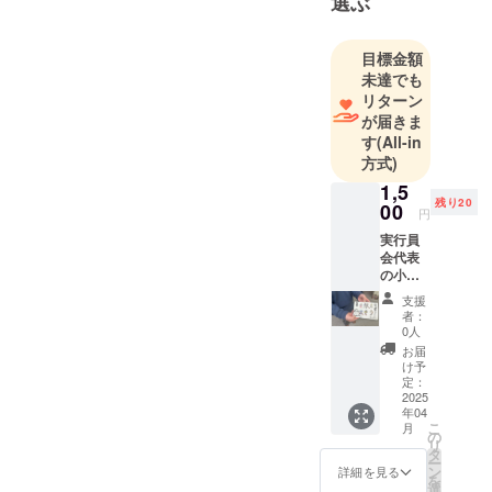
選ぶ
い時のため
に常に何か
できる時全
目標金額
力で何かを
未達でも
リターン
してます。
が届きま
す
(All-in
「あなたの
方式)
いきるを楽
1,5
に楽しく思
残り20
00
円
うがまま
実行員
に」
会代表
の小野
寺竜人
仙台何でも
支援
応援プ
者：
屋さんのあ
ラン 私
0人
んさんです
がディ
お届
レク
け予
ション
定：
と挿絵
2025
年04
の写真
こ
月
を手掛
の
リ
けた詩
タ
ー
集『素
ン
詳細を見る
を
敵を探
選