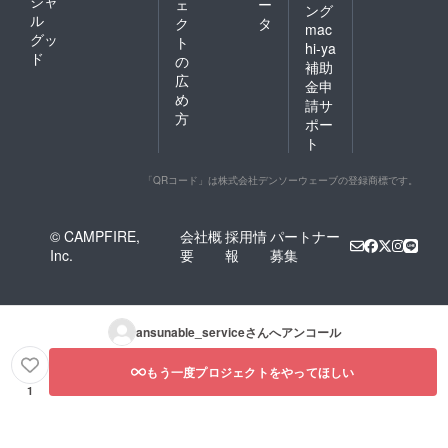
シャ
台市卸
ェ
ー
ング
・
ろがあ
町1-6-
ル
ク
タ
mac
3/17(月)
れば交
10 卸町
グッ
ト
hi-ya
までに
渉して
グリー
ド
の
当日団
いきま
ンビル
補助
広
体紹介
す。掲
201 株
金申
文を300
載して
式会社
め
請サ
字以内
くれる
Zivec
方
ポー
でお送
団体様
伊藤時
ト
りくだ
があり
男さん
さい
ました
を囲む
・当
ら連絡
会実行
「QRコード」は株式会社デンソーウェーブの登録商標です。
日チラ
くださ
委員会
シ・
い。
小野寺
リーフ
・
竜人宛
© CAMPFIRE,
会社概
採用情
パートナー
レット
3/17(月)
Inc.
要
報
募集
配布希
までに
望の場
団体紹
合、
介文を
『チラ
300字以
シ・
内でお
ansunable_service
さんへアンコール
リーフ
送りく
レット
ださい
希望』
・
もう一度プロジェクトをやってほしい
と記入
2/28(金)
1
下さ
までに
い。
ペット
・チ
ボトル
ラシ・
ラベル