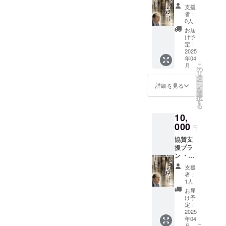
ラン ・
す。 ・
りま
支援
40年の
備考欄
す。
者：
長期入
に記載
詩、写
0人
院当事
いただ
真、作
お届
者伊藤
きたい
曲、製
け予
時男さ
内容
定：
本、デ
ん執筆
2025
・本
ザイン
年04
の「か
の発送
まで全
こ
月
ごの
が必要
の
て当事
リ
鳥：奪
であれ
タ
者の手
ー
われた
ば発送
ン
で作ら
詳細を見る
を
40年の
先の住
選
れた詩
択
人生を
所
す
集で
る
懸けた
す。 こ
10,
精神医
の詩を
療国家
000
元にし
円
賠償請
た楽曲
協賛支
求訴
もあ
援プラ
訟」を
り、定
ン ・当
１冊お
期的に
日会場
送りい
ライブ
支援
のボー
たしま
で演奏
者：
ドで協
す。
1人
してい
賛団体
※直接イ
ます。
お届
一覧を
ベント
け予
詩集朗
掲載し
に来ら
定：
読会も
ます。
2025
れる方
定期的
年04
・当日
は時男
に開催
こ
月