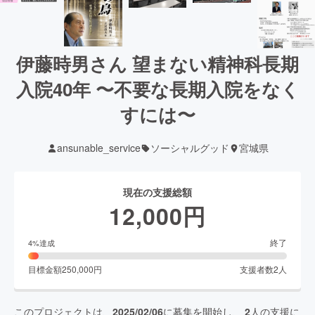
伊藤時男さん 望まない精神科長期
入院40年 〜不要な長期入院をなく
すには〜
ansunable_service
ソーシャルグッド
宮城県
現在の支援総額
12,000
円
終了
4
%達成
目標金額
250,000
円
支援者数
2
人
このプロジェクトは、
2025/02/06
に募集を開始し、
2
人の支援に