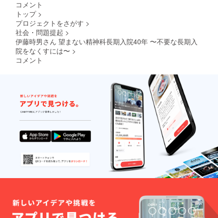
を送付
式会社
コメント
で表示
いただ
下さ
Zivec
トップ
>
したい
きたい
い。
伊藤時
プロジェクトをさがす
>
団体
内容
・画
男さん
名、ロ
・本
社会・問題提起
>
像が現
を囲む
ゴ掲載
の発送
段階の
伊藤時男さん 望まない精神科長期入院40年 〜不要な長期入
会実行
が良い
が必要
ポス
委員会
院をなくすには〜
>
場合は
であれ
ターチ
小野寺
コメント
画像を
ば発送
ラシに
竜人宛
送付下
先の住
なりま
さい。
所 ・
す。赤
※掲載サ
座談会
字の欄
イズに
の参加
に協賛
ついて
の出欠
団体と
は掲載
を取り
して掲
団体の
たいの
載され
数に
で参加
ます。
よって
可否と
・チ
変動し
参加者
ラシポ
ますが
の氏名
スター
A0のサ
・協
の掲載
イズで
賛団体
場所と
印刷し
一覧の
期間に
て掲示
ボード
ついて
しま
で掲載
は現在
す。
する団
調整中
・ポ
体名、
です
スター
ロゴ掲
が、予
チラシ
載が良