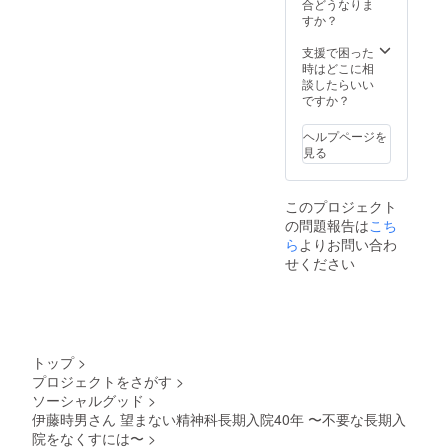
※掲載サ
合どうなりま
下さ
備考欄
の人生
イズに
すか？
い。
に記載
を懸け
ついて
・チ
いただ
た精神
は掲載
支援で困った
ラシ・
きたい
医療国
団体の
時はどこに相
リーフ
内容
家賠償
数に
談したらいい
レット
・本
請求訴
よって
ですか？
の配布
の発送
訟」を2
変動し
希望の
が必要
冊お送
ますが
場合は
ヘルプページを
であれ
りいた
A0のサ
下記住
見る
ば発送
しま
イズで
所に
先の住
す。
印刷し
3/17(月)
所 ・
※その内
て掲示
までに
このプロジェクト
座談会
１冊は
しま
最大100
の問題報告は
の参加
サイン
こち
す。
部分ま
の出欠
本をお
・協
ら
よりお問い合わ
での資
を取り
渡しい
賛団体
料をお
せください
たいの
たしま
一覧の
送りく
で参加
す。
ポス
ださ
可否と
18:30か
ターチ
い。 送
参加者
らの座
ラシで
付先 宮
の名前
談会の
表示し
城県仙
を記載
10名分
たい団
台市卸
トップ
>
下さ
参加権
体名、
町1-6-
プロジェクトをさがす
>
い。
を提供
ロゴ掲
10 卸町
ソーシャルグッド
>
・協
致しま
載が良
グリー
賛団体
す。 ・
伊藤時男さん 望まない精神科長期入院40年 〜不要な長期入
い場合
ンビル
一覧の
備考欄
は画像
201 株
院をなくすには〜
>
ボード
に記載