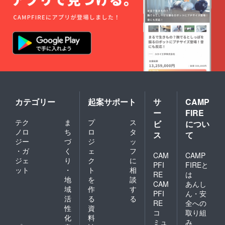
定では
の協賛
い場合
2/29～
団体一
画像を
3/29の
覧で表
送付下
一ヵ月
示した
さい。
を想定
い団体
※掲載サ
してい
名、ロ
イズは
ます。
ゴ掲載
掲載団
掲載場
が良い
体の数
所は宮
場合は
によっ
城大学
画像を
て変動
様、各
送付下
します
市民セ
さい。※
がA0の
ン
カテゴリー
起案サポート
サ
CAMP
画像が
サイズ
ター、
ー
FIRE
現段階
で印刷
市民活
のポス
しま
動サ
テク
ま
プ
ス
ビ
につい
ターチ
す。
ポート
ノロ
ち
ロ
タ
ス
て
ラシに
・協
セン
ジー
づ
ジ
ッ
なりま
賛団体
ター、
・ガ
く
ェ
フ
す。赤
一覧の
区役
CAM
CAMP
ジェ
り
ク
に
字の欄
ポス
所、市
PFI
FIREと
に協賛
ターチ
ット
・
ト
相
役所や
RE
は
団体と
ラシで
福祉事
地
を
談
CAM
あんし
して掲
掲載す
業所な
域
作
す
載され
る団体
PFI
ん・安
どに掲
活
る
る
ます。
名、ロ
示して
RE
全への
性
資
※チラシ
ゴ掲載
もらう
コ
取り組
ポス
が良い
化
料
予定で
ミュ
み
ターの
場合は