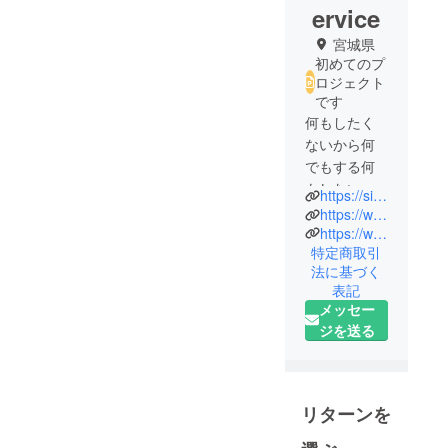
ervice
宮城県
初めてのプ
ロジェクト
です
何もしたく
ないから何
でもする何
もしない何
https://sites.google.com/view/ansunable/
でも屋さん
https://www.instagram.com/ryuto_onodera/
の小野寺竜
https://www.facebook.com/ryuto.onodera/
特定商取引
人です。
法に基づく
私は精神手
表記
帳１級の双
メッセー
極性障害と
ジを送る
発達障害を
罹患してい
る当事者で
す。
リターンを
何もできな