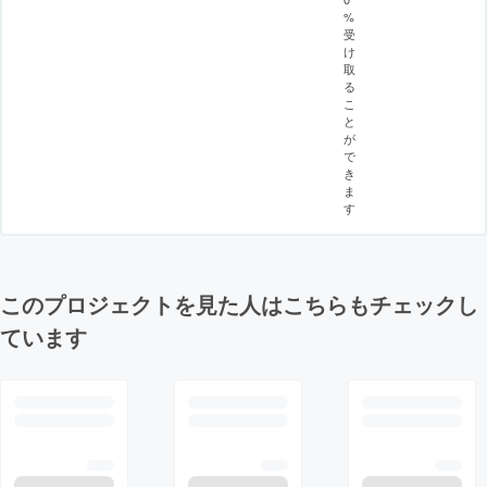
%
受
け
取
る
こ
と
が
で
き
ま
す
このプロジェクトを見た人はこちらもチェックし
ています