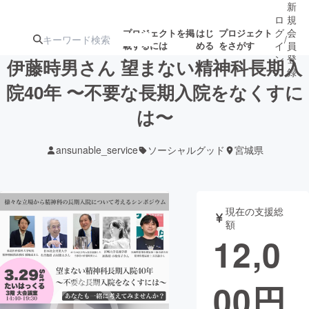
新
ロ
規
グ
会
プロジェクトを掲
はじ
プロジェクト
/
載するには
める
をさがす
イ
員
ン
登
伊藤時男さん 望まない精神科長期入
録
院40年 〜不要な長期入院をなくすに
は〜
人気のプロ
注目のリ
注目の新着プロ
募集終了が近いプ
もうすぐ公開
ジェクト
ターン
ジェクト
ロジェクト
されます
ansunable_service
ソーシャルグッド
宮城県
アート・写真
音楽
現在の支援総
テクノロジー・ガジェット
ゲーム・サ
額
12,0
映像・映画
書籍・雑誌
00
円
ビジネス・起業
チャレンジ