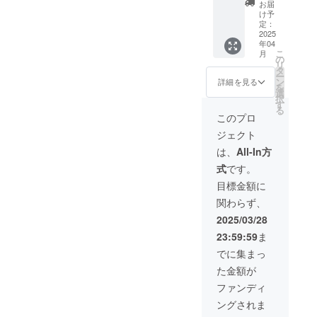
冊お送
ば発送
お届
して団
当日配
りいた
先の住
け予
体名を
布する
しま
定：
所 ・
掲載し
ペット
2025
す。
座談会
年04
ます
ボトル
※その内
の参加
こ
月
（2/17(
ラベル
１冊は
の
の出欠
リ
月)まで
に情報
時男さ
タ
を取り
ー
のご連
を掲載
んのサ
ン
たいの
詳細を見る
を
絡必
できま
イン本
選
で参加
択
須） ・
す
をお渡
す
可否と
る
当日会
（2/28(
しいた
参加者
このプロ
場の
金)まで
しま
氏名を
ジェクト
ボード
に原稿
す。
記載下
で協賛
提出必
18:30か
さい。
は、
All-In方
団体一
須） ・
らの座
・協
式
です。
覧を掲
開会式
談会の3
賛団体
載しま
で１分
名分参
一覧で
目標金額に
す。 ・
程度の
加権を
表示し
関わらず、
40年の
団体紹
提供致
たい団
長期入
介をさ
しま
体名、
2025/03/28
院当事
せてい
す。 ・
ロゴ掲
23:59:59
ま
者伊藤
ただき
備考欄
載が良
時男さ
ます
に記載
い場合
でに集まっ
ん執筆
（3/17(
いただ
は画像
た金額が
の「か
月)まで
きたい
を送付
ごの
のご連
内容
下さ
ファンディ
鳥：奪
絡必
・本
い。 ※
ングされま
われた
須） ・
の発送
掲載サ
40年の
チラシ