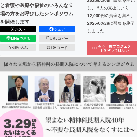
2025/02/06
に募集を開始
と看護や医療や福祉のいろんな立
し、
2
人の支援により
場の方をお呼びしたシンポジウム
12,000
円の資金を集め、
を開催します。
2025/03/28
に募集を終了
ポスト
シェア
しました
LINEで送る
URLコピー
もう一度プロジェク
埋め込み
QRコード
トをやってほしい