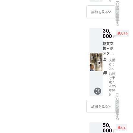
参加者
さんの
の
してお
リ
へチラ
サイン
タ
りま
ー
シや
を書い
ン
詳細を見る
す。 詳
を
リーフ
て手渡
選
細は
択
レット
しさせ
す
「バリ
る
を配布
ていた
音セン
30,
する権
だきま
ダイ」
残り10
利。 ・
000
す。
で検索
円
40年の
18:30か
してみ
協賛支
長期入
らの座
てくだ
援＋ポ
院当事
談会の
さい。
スター
者伊藤
参加権
当日イ
チラシ
時男さ
を提供
ベント
支援
掲載プ
ん執筆
致しま
者：
でも何
ラン ・
の「か
す。
0人
かある
頒布す
ごの
お届
かも！
るチラ
鳥：奪
け予
https://
シやポ
われた
定：
youtu.b
スター
2025
40年の
e/knpm
年04
に協賛
人生を
XZt28S
こ
月
団体と
懸けた
の
s 備考
リ
して団
精神医
タ
欄に発
ー
体名を
療国家
ン
詳細を見る
送先住
を
掲載し
賠償請
選
所を記
択
ます
求訴
す
載して
る
（2/17(
訟」を2
くださ
50,
月)まで
冊お送
い。
残り5
のご連
000
りいた
円