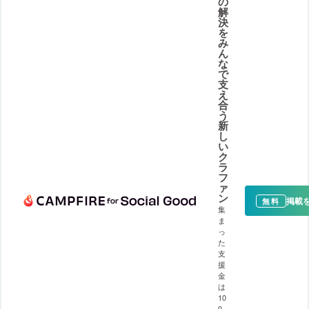
の
解
決
を
み
ん
な
で
支
え
合
う
新
し
い
ク
ラ
フ
ァ
ン
掲載
無料
集
ま
っ
た
支
援
金
は
10
0