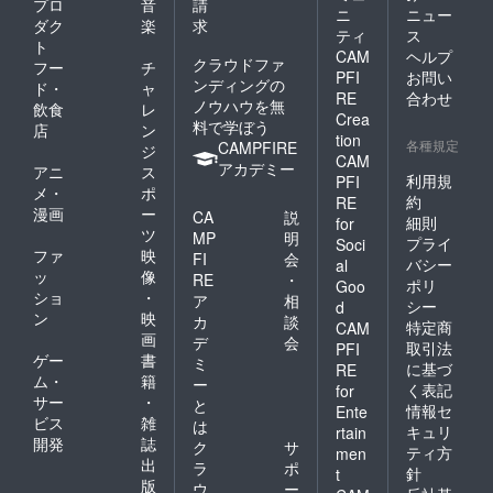
す。そ
プロ
音
請
ニ
ニュー
掲載場
画像を
の他も
ダク
楽
求
ティ
ス
所と期
送付下
掲示で
ト
間につ
さい。
きそう
CAM
ヘルプ
クラウドファ
フー
チ
いては
※画像が
なとこ
PFI
お問い
ンディングの
ド・
ャ
現在調
現段階
ろがあ
RE
合わせ
ノウハウを無
整中で
のポス
れば交
飲食
レ
Crea
すが、
ターチ
渉して
料で学ぼう
店
ン
tion
予定で
ラシに
いく予
各種規定
CAMPFIRE
ジ
は2/29
なりま
CAM
定で
アカデミー
アニ
ス
～3/29
す。赤
す。も
利用規
PFI
メ・
ポ
の一ヵ
字欄に
し掲載
約
RE
月を想
協賛団
漫画
ー
してく
CA
説
細則
for
定して
体とし
れる団
ツ
MP
明
プライ
Soci
いま
て掲載
体様が
ファ
映
FI
会
バシー
す。掲
されま
al
ありま
ッ
像
RE
・
載場所
す。 ※
したら
ポリ
Goo
ショ
・
は宮城
チラシ
ア
相
連絡く
シー
d
大学
ポス
ン
映
ださ
カ
談
特定商
CAM
様、各
ターの
い。
画
デ
会
取引法
PFI
市民セ
掲載場
・当
ゲー
書
ミ
に基づ
RE
ン
所と期
日チラ
ム・
籍
ー
ター、
間につ
く表記
シ・
for
サー
・
と
市民活
いては
リーフ
情報セ
Ente
ビス
雑
動サ
現在調
レット
は
キュリ
rtain
ポート
整中で
配布希
開発
誌
ク
サ
ティ方
men
セン
す。
望の場
出
ラ
ポ
針
t
ター、
2/29～
合、
版
ウ
ー
区役
3/29の