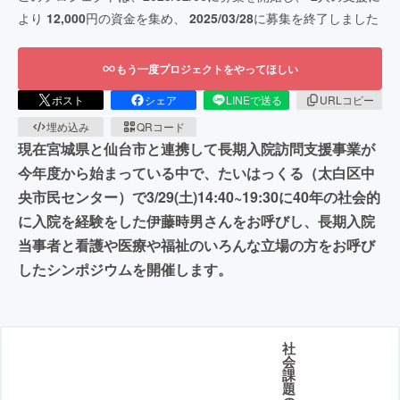
より
12,000
円の資金を集め、
2025/03/28
に募集を終了しました
もう一度プロジェクトをやってほしい
ポスト
シェア
LINEで送る
URLコピー
埋め込み
QRコード
現在宮城県と仙台市と連携して長期入院訪問支援事業が
今年度から始まっている中で、たいはっくる（太白区中
央市民センター）で3/29(土)14:40~19:30に40年の社会的
に入院を経験をした伊藤時男さんをお呼びし、長期入院
当事者と看護や医療や福祉のいろんな立場の方をお呼び
したシンポジウムを開催します。
社
会
課
題