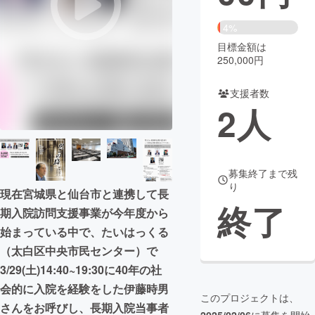
まちづくり・地域活性化
4%
目標金額は
250,000円
CAMPFIRE for Social Good
CAMPFIRE Creation
CAMPFIREふるさと納税
machi-ya
コミュニティ
支援者数
2
人
募集終了まで残
り
現在宮城県と仙台市と連携して長
終了
期入院訪問支援事業が今年度から
始まっている中で、たいはっくる
（太白区中央市民センター）で
3/29(土)14:40~19:30に40年の社
会的に入院を経験をした伊藤時男
このプロジェクトは、
さんをお呼びし、長期入院当事者