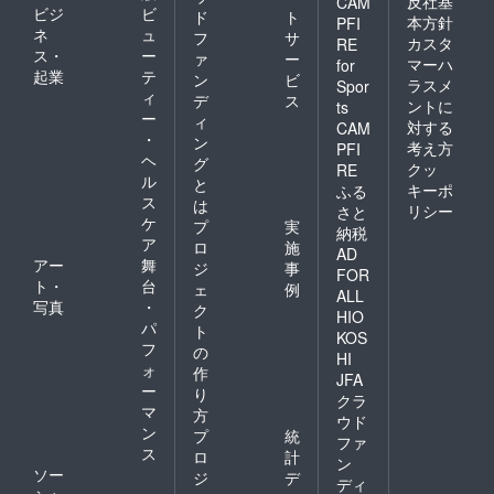
反社基
CAM
『チラ
ビジ
ビ
ド
ト
所、市
一ヵ月
シ・
本方針
PFI
ネ
ュ
役所や
を想定
フ
サ
リーフ
カスタ
RE
福祉事
してい
ス・
ー
レット
ァ
ー
マーハ
for
業所な
ます。
希望』
起業
テ
ン
ビ
ラスメ
Spor
どに掲
掲載場
と記入
ィ
デ
ス
ントに
示して
所は宮
ts
下さ
ー
ィ
もらう
城大学
い。
対する
CAM
・
予定で
様、各
ン
・チ
考え方
PFI
す。そ
市民セ
ヘ
ラシ・
グ
クッ
RE
の他も
ン
リーフ
ル
と
キーポ
ふる
掲示で
ター、
レット
ス
は
リシー
さと
きそう
市民活
の配布
ケ
プ
実
なとこ
動サ
希望の
納税
ア
ロ
施
ろがあ
ポート
場合は
AD
アー
舞
れば交
セン
下記住
ジ
事
FOR
渉して
ター、
所に
ト・
台
ェ
例
ALL
いく予
区役
3/17(月)
写真
・
ク
HIO
定で
所、市
までに
パ
ト
す。も
役所や
KOS
最大100
フ
の
し掲載
福祉事
部分ま
HI
ォ
してく
業所な
作
での資
JFA
れる団
ど予定
ー
料をお
り
クラ
体様が
してい
送りく
マ
方
ウド
ありま
ます。
ださ
ン
プ
統
したら
その他
ファ
い。 送
ス
ロ
計
連絡く
掲示で
付先 宮
ン
ソー
ださ
きそう
ジ
デ
城県仙
ディ
い。
なとこ