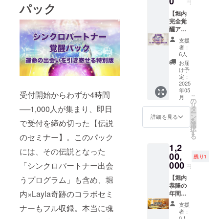
0
は、AI
円
ん。 気
パック
相談、
て、あ
スター
加可能
容 ※下
を使い
づいた
雑談な
なた自
シード
【堀内
です。
記はす
ながら
ら── 自
ど自由
身の本
覚醒・
完全覚
ゲスト
べてこ
も「あ
然な流
にお話
当の願
進化・
醒アル
は当日
のクラ
なたに
れの中
しいた
いや人
統合さ
ティ
のお楽
ファン
しか書
支援
で出
だけま
生の課
せた
メット
しみ！
のため
けな
者：
会って
す。 ・
題が明
「最先
フル
毎回魅
に再公
6人
い」魂
しまう
堀内恭
確にな
端
パック
力的な
開する
が宿っ
お届
自分に
隆のサ
り、新
版」。
｜魂・
ゲスト
もの
け予
た文章
変わっ
イン本
しい一
■収録内
地球・
をお迎
定：
で、現
やコン
ていま
10冊
歩を踏
容 ※下
宇宙統
2025
えしま
在、非
テンツ
す。 偶
年05
（ご自
み出せ
記はす
合最終
す。 ■
売品の
受付開始からわずか4時間
を作る
こ
月
然のよ
身用・
るよう
べてこ
完全
リター
の
動画で
具体的
リ
うに見
贈り物
になり
のクラ
版】 あ
──1,000人が集まり、即日
ン詳細
タ
す ・イ
な方法
ー
えて、
として
ます。
ファン
なたの
・特別
ン
ンスピ
詳細を見る
を学
を
すべて
で受付を締め切った【伝説
ご利用
セブ島
のため
魂、人
ゲスト
選
レー
び、あ
択
は必
くださ
ならで
に再公
生、そ
出演回
す
ション
なた自
る
のセミナー】。このパック
然。 そ
い）
はの美
開する
して宇
の堀内
力 1日
身の発
んな魂
1,2
【ご確
しい海
もの
宙との
恭隆の
集中ク
信力や
には、その伝説となった
が震え
認事
辺での
で、現
つなが
00,
YouTub
ラス
影響力
残り1
るよう
項】 ・
リラク
在、非
りを──
e撮影立
000
（通常
「シンクロパートナー出会
を高め
円
な“つな
ランチ
ゼー
売品の
この一
ち会い
価格
ること
がり”を
会の日
ション
動画で
つで完
【堀内
権利 ・
うプログラム」も含め、堀
21,000
ができ
感じら
程や場
や特別
す ・
全に目
恭隆の
撮影後
円） ・
ます。
れる出
内×Layla奇跡のコラボセミ
所は個
な瞑想
LDMス
覚めさ
年間コ
の質
インス
AIやラ
会いが
別にご
ワーク
ター
せる。
ンサル
問・交
ピレー
イティ
支援
ナーもフル収録。本当に魂
訪れま
相談の
など、
シード
堀内が
ティン
流タイ
ション
ングの
者：
す。 孤
上、決
ここで
エディ
16年以
グ＆特
ム（堀
力 レベ
0人