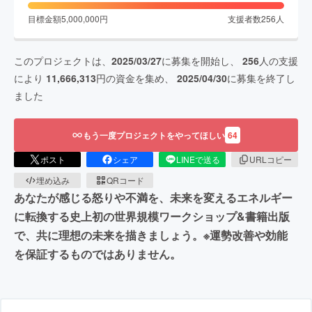
目標金額
5,000,000
円
支援者数
256
人
このプロジェクトは、
2025/03/27
に募集を開始し、
256
人の支援
により
11,666,313
円の資金を集め、
2025/04/30
に募集を終了し
ました
もう一度プロジェクトをやってほしい
64
ポスト
シェア
LINEで送る
URLコピー
埋め込み
QRコード
あなたが感じる怒りや不満を、未来を変えるエネルギー
に転換する史上初の世界規模ワークショップ&書籍出版
で、共に理想の未来を描きましょう。※運勢改善や効能
を保証するものではありません。