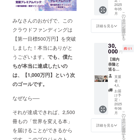
間関係
いけれ
2025
に認める
が良く
年05
ど、堀
なった
「人間の意
こ
月
内恭隆
り、日
の
リ
識と無意
をしっ
みなさんのおかげで、この
常が穏
タ
ー
かり応
やかで
ン
識」領域の
詳細を見る
を
クラウドファンディングは
援した
楽しく
選
オタク。
択
い方向
なりま
す
【第一目標500万円】を突破
る
とくに「怒
けのプ
す。 感
30,
ランで
情に振
りのコント
しました！本当にありがと
残り1
す。 堀
000
り回さ
円
ロール」に
内から
れない
うございます。
でも、僕た
【堀内
の
ついては膨
自分
恭隆と
ショー
ちが本当に達成したいの
で、毎
大な時間を
巡る大
トメッ
日を心
研究に投下
阪イン
は、【1,000万円】という次
セージ
地よく
支援
テリア
動画
過ごし
している。
者：
のゴールです。
ショッ
（約1
ましょ
4人
著書に『人
プツ
分）を
う。 ・
お届
アー＆
間関係のお
お届け
怒りや
け予
なぜなら──
お茶会
しま
定：
ストレ
かたづけ』
＋書籍
2025
す。 ■
スを手
『シンクロ
年06
10冊】
リター
放し
それが達成できれば、2,500
こ
月
堀内恭
ン詳細
の
ニシティ・
て、本
リ
隆お気
・堀内
タ
来の穏
冊もの「世界を変える本」
マネーの法
ー
に入り
恭隆か
ン
やかな
詳細を見る
を
則』（共に
の大阪
を届けることができるから
らの特
選
自分を
択
のイン
別感謝
す
取り戻
KADOKAWA
る
です。このプロジェクト
テリア
ショー