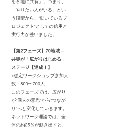
くの人
を各地に共有」。つまり、
な企画
世界一
コンテ
ワーク
・「本
テンツ
にポジ
・堀内
斉怒り
ンツ
ショッ
当の願
を作り
「やりたい人がいる」とい
ティブ
恭隆の
解放
を“分
プ教
いを叶
たい ・
な影響
書籍15
ワーク
解・再
材・主
う段階から、“動いているプ
えるコ
AIを効
を与え
冊（あ
ショッ
構築”す
催キッ
ミュニ
果的に
ましょ
なたや
プ」主
ること
ロジェクト”としての信用と
ト ・主
ティ
使っ
う。特
周囲の
催者権
で組み
催者向
（仮）
て、作
別な体
人々の
実行力が整いました。
利 ・
上げら
け特別
」
業効率
験をぜ
人生を
ワーク
れてい
勉強会
Facebo
と質を
ひお楽
変える
ショッ
ます。
への参
okグ
同時に
しみく
ヒント
プ主催
さらに
加権利
ループ
高めた
【第2フェーズ】70地域 ─
ださ
が満
用教材
今回
・全世
（8ヶ月
い ・自
い。
載） 活
キット
は、
界ワー
間） ・
共鳴が「広がりはじめる」
分の魂
動期
・主催
「コ
ク
「怒り
や個性
間： ・
者向け
ミュニ
ステージ【達成！】
ショッ
を解放
が感じ
怒りを
特別勉
ティ構
プ主催
して自
られる
解放し
※想定ワークショップ参加人
強会へ
築術」
者コ
由にな
文章を
て自由
の参加
も初公
ミュニ
るコ
書ける
になる
数：500〜700人
権利 ・
開。 コ
ティへ
ミュニ
ように
コミュ
全世界
ンテン
の招待
ティ
なりた
このフェーズでは、広がり
ニ
ワーク
ツとコ
・「本
（仮）
い ■リ
ティ：
ショッ
ミュニ
当の願
」
が“個人の意思”から“つなが
ターン
2025年
プ主催
ティが
いを叶
Facebo
詳細 ・
5月～
者コ
連動
えるコ
り”へと変化していきます。
okグ
「魂と
3ヶ月間
ミュニ
し、自
ミュニ
ループ
AIをシ
・本当
ネットワーク理論では、全
ティへ
然に
ティ
（3ヶ月
ンクロ
の願い
の招待
バック
（仮）
間） ・
させる
を叶え
体の約25％が動き出すと、
・本当
エンド
」
堀内恭
原稿作