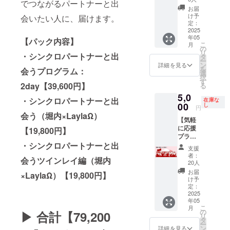
経験が
でつながるパートナーと出
独も、
定いた
しか味
ション
上にわ
別個別
内・ゲ
ルアッ
ない初
お届
不安
しま
わえな
（ス
たり、
セッ
ストと
プクラ
け予
心者で
会いたい人に、届けます。
も、す
す。 ・
い非日
ター
魂と現
ショ
の交
定：
ス（通
も安心
べてが
大阪以
常のプ
シード
実創造
ン】 堀
2025
流） ・
常価格
してご
祝福
年05
外で開
ログラ
覚醒の
のため
内恭隆
人生を
【パック内容】
154,000
参加い
こ
月
だった
催の場
ムをご
はじま
に開
は、こ
変える
の
円／5日
ただけ
リ
とわか
合、堀
用意し
り）
発・実
れまで
・シンクロパートナーと出
ヒント
タ
間フル
る内容
ー
るで
内の交
ていま
【21,00
践し続
に
が満載
ン
セッ
詳細を見る
です。
を
会うプログラム：
しょ
通費・
す。 初
0円】
けてき
15,000
の堀内
選
ト） ︎ 合
■こんな
択
う。 あ
滞在費
心者の
・LDM
た 伝説
名以上
恭隆の
す
計通常
方にオ
2day【39,600円】
る
なたは
等は主
方やお
スター
のセミ
の人生
書籍5冊
価格
スス
もう、
5,0
催者様
一人で
シード
ナーた
やビジ
特別ゲ
【175,0
メ！ ・
・シンクロパートナーと出
在庫な
世界に
負担と
のご参
タオ
ちをす
ネスの
00
ストと
し
00円】
SNSや
円
合わせ
なりま
加も安
（ス
べて集
課題解
の貴重
【今回
会う（堀内×LaylaΩ）
メルマ
て生き
【気軽
す。 ・
心して
ター
約した
決をサ
な撮影
限定価
ガ、本
るので
に応援
主催者
楽しめ
シード
【最終
ポート
【19,800円】
現場
格】 ︎ ク
の原稿
はなく
プラン
様ご自
るよ
の魂の
完全
してき
で、素
ラファ
など、
── 魂の
（小）
・シンクロパートナーと出
身の交
う、温
道を開
版】で
まし
敵なひ
ン特別
自分ら
支援
約束に
】 イベ
通費・
かくサ
く）
す。 ■
た。特
ととき
価格
者：
しいオ
会うツインレイ編（堀内
導かれ
ントに
滞在費
ポート
【21,00
収録内
別なエ
をぜひ
20人
【70,00
リジナ
て 本当
は参加
等はご
いたし
0円】
容 ※す
ネル
お楽し
0円】
お届
ルコン
×LaylaΩ）【19,800円】
に自分
が難し
自身で
ます。
・LDM
べてこ
ギー
みくだ
け予
このプ
テンツ
らしい
いけれ
ご負担
さら
スター
のクラ
ワーク
定：
さい。
レミア
を作り
人生を
ど、堀
2025
くださ
に、こ
シード
ファン
やパラ
ムパッ
たい ・
年05
歩みは
内恭隆
い。 ・
のリ
アセン
のため
レルシ
クでは
AIを効
こ
月
じめま
を気軽
ランチ
ターン
ション
に再公
フトを
の
▶︎ 合計【79,200
・迷い
果的に
リ
す。 運
に応援
会の開
には以
（次元
開する
活用し
タ
や不安
使っ
ー
命の出
したい
催期限
下の特
上昇と
もの
た独自
ン
詳細を見る
に振り