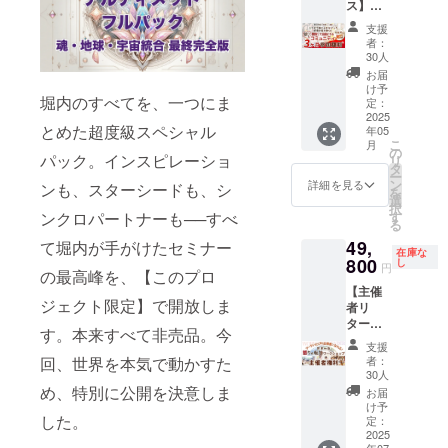
権 ・堀
ス】心
しま
イやソ
に調整
性・男
【21,00
います
この
内恭隆
の「怒
す。 発
ウルメ
いたし
性性の
0円】
が、本
支援
パッ
の書籍
り」を
送作業
イトと
ます。
目覚め
・LDM
プロ
者：
ケージ
10冊 あ
解放
を通じ
の出会
30人
・旅行
と創
スター
ジェク
にすべ
なたの
し、自
て、堀
いを望
手配に
造）
シード
トの支
お届
て込め
個性と
由で軽
内と直
んでい
け予
関する
【143,0
タオ
援者様
られて
魂が伝
堀内のすべてを、一つにま
やかな
接話し
定：
る ・こ
相談や
00円】
【21,00
に関し
いま
わる、
毎日を
2025
たり、
れまで
サポー
・LDM
0円】
ては審
す。
唯一無
とめた超度級スペシャル
年05
手に入
普段聞
何かが
トは
スター
・LDM
査をし
【受講
こ
二のコ
月
れませ
けない
の
「違
行って
シード
スター
ない形
パック。インスピレーショ
後に
リ
ンテン
んか？
エピ
タ
う」と
おりま
ニュー
シード
の特別
待って
ー
ツをAI
+書籍3
ソード
ン
感じて
詳細を見る
せん。
ディメ
アセン
提供と
ンも、スターシードも、シ
いる未
を
と共に
冊 日々
を聞け
選
きた人
予めご
ンショ
ション
なりま
来イ
択
生み出
感じる
る貴重
す
ンクロパートナーも──すべ
生を、
了承く
ン（新
【21,00
す。 年
メー
る
しま
イライ
なチャ
本当の
ださ
次元の
0円】
間コン
ジ】 ※
しょ
49,
ラやモ
て堀内が手がけたセミナー
ンスで
自分の
い。
意識と
・LDM
サル
在庫な
運勢改
う。
ヤモヤ
800
す。 作
し
道に戻
【8ヶ月
オープ
スター
ティン
円
善や効
の最高峰を、【このプロ
を解放
業内容
したい
コー
ンコン
シード
グ＆特
能を保
【主催
する
はシン
そんな
ス】本
タクト
ニュー
別個別
証する
ジェクト限定】で開放しま
者リ
と、家
プルで
あなた
当の願
への覚
アース
セッ
もので
ター
族や職
簡単な
のため
いを叶
醒）
【143,0
ション
す。本来すべて非売品。今
はあり
ン】あ
場の人
ものば
の、特
えるコ
【143,0
00円】
は、最
支援
ませ
なた自
間関係
かりな
別な
者：
回、世界を本気で動かすた
ミュニ
00円】
・LDM
低340万
ん。 ──
身が
が良く
ので、
30人
パック
ティ 人
・LDM
スター
円を
受講か
「全世
なった
め、特別に公開を決意しま
初めて
です。
お届
生で本
ネオス
シード
チャー
ら数ヶ
界一斉
り、日
の方で
け予
当に叶
ター
ニュー
ジして
月後。
怒り解
した。
常が穏
定：
も安心
えたい
シード
プレ
います
ふと気
放ワー
2025
やかで
してご
願いを
（統合
ジャー
が、今
づけば
年07