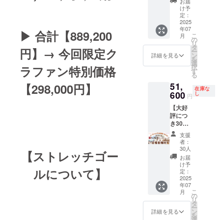
ど自由
ます。
お届
okグ
ト（セ
ことが
限定価
ます。
ター
せられ
amや
なテー
け予
・怒り
ループ
ブ島）
できま
格】 ︎ク
・全12
ン】あ
る流れ
SNS投
定：
マで対
や感情
（3ヶ月
・個別
す。
ラファ
回とな
なた自
2025
が生ま
稿、さ
談可
の解放
間） ・
ワーク
【な
ン特別
ります
年07
身が
れてい
らには
能。あ
▶︎ 合計【
889,200
をサ
堀内恭
こ
月
や対話
ぜ、こ
価格
・2回目
「全世
ます。
セミ
の
なた自
ポート
隆によ
リ
セッ
れほど
【298,0
以降の
界一斉
未来は
ナーコ
タ
身の質
し、
る「怒
円】→ 今回限定ク
ー
ション
特別な
00円】
実施日
怒り解
不確か
ンテン
ン
問や悩
詳細を見る
人々の
り解
を
を含む
の
【な
は初回
放ワー
だから
ツ制作
選
みにつ
人生を
放」
択
ラファン特別価格
充実し
か？】
ぜ、こ
面談時
ク
こそ、
まで、
す
いても
豊かに
ワーク
る
たプロ
堀内が
れほど
に相談
ショッ
自由。
AIを駆
堀内か
できる
ショッ
グラム
13年か
特別な
の上決
51,
プ」の
【298,000円】
あなた
使して
ら直接
・あな
プ ・交
在庫な
・堀内
けて開
の
定しま
主催者
600
自身の
行って
し
アドバ
た自身
円
流イベ
恭隆サ
発し続
か？】
す。 ・
とな
インス
いる特
イスを
が感謝
ントや
イン入
けたイ
・5,000
特別エ
【大好
り、
ピレー
別なノ
もらえ
され、
各種企
り書籍5
ンスピ
人以上
ネル
評につ
人々の
ション
ウハウ
るチャ
喜ば
画を通
冊セッ
レー
が受講
ギー
き30枠
人生に
で切り
を直接
ンスで
れ、人
じて仲
ト ・
ション
した堀
ワーク
追
感動的
拓いて
学べる
す。 さ
とのつ
支援
間とつ
【8ヶ
力は、
内のイ
による
加！】
な変化
いく。
セミ
らに、
者：
ながり
ながる
月】本
延べ
ンスピ
パラレ
【主催
を届け
しなや
ナー＆
30人
ライブ
が深ま
ことが
【ストレッチゴー
当の願
5,000人
レー
ルシフ
者リ
ません
かで力
ワーク
を通じ
お届
る ・主
できま
いを叶
以上の
ション
ト（根
ター
か？+書
強い人
ショッ
け予
て視聴
催を通
す ・人
ルについて】
えるコ
人生を
開発プ
本的な
ン】あ
籍15冊
定：
生が 静
プで
者から
じて自
生に変
ミュニ
動かし
ログラ
人生変
なた自
2025
（限定
かに始
す。 AI
リアル
身の願
化をも
年07
ティ参
てきま
ム ・最
容） ・
身が
早
まろう
を単な
タイム
いや想
たらす
こ
月
加権 ・
した。
新版ス
受講方
「全世
割！）
の
として
るツー
で質問
いを明
ヒント
リ
【3ヶ
今回の
ター
法：原
界一斉
このリ
タ
いま
ルとし
を受け
確に
が詰
ー
月】怒
スター
シード
則は、
怒り解
ターン
ン
す。
て使う
詳細を見る
付ける
し、実
まった
を
りを解
シード
覚醒と
オンラ
放ワー
は、あ
選
【数量
のでは