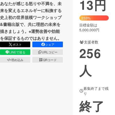
13
円
あなたが感じる怒りや不満を、未
まちづくり・地域活性化
来を変えるエネルギーに転換する
史上初の世界規模ワークショップ
233%
&書籍出版で、共に理想の未来を
目標金額は
CAMPFIRE for Social Good
CAMPFIRE Creation
5,000,000円
描きましょう。※運勢改善や効能
CAMPFIREふるさと納税
machi-ya
コミュニティ
を保証するものではありません。
支援者数
ポスト
シェア
256
LINEで送る
URLコピー
埋め込み
QRコード
人
募集終了まで残
り
終了