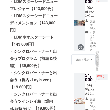
は
000
分の周
・LDMスターシードニュー
し
過ごせ
定（詳
円
りやネ
フェー
0円】
ション
いける
Instagr
囲やコ
るよう
細は後
ガティ
ズまで
・シン
を改善
ように
【魂と
プレジャー【143,000円】
amでの
ミュニ
になる
日お知
ブな感
を完全
クロ
したい
なって
AIをシ
ライブ
ティに
・安心
らせし
情を手
網羅 ・
パート
リー
・LDMスターシードニュー
いま
ンクロ
配信に
「怒り
できる
ます）
放し、
次元上
ナーと
ダー層
す。 何
させる
出演で
の解
仲間と
・打ち
支援
ディメンション【143,000
穏やか
昇後の
出会う
・人生
を選
原稿作
きる特
放」と
共に成
者：
上げの
で自由
地球と
（堀内
やビジ
び、ど
りセミ
別なリ
「願い
10人
長でき
終了は
円】
な日常
宇宙を
×Laylav
ネスを
こへ向
ナー＆
ターン
の実
る 積極
お届
20時ご
を手に
自由に
er.）
根本か
かうか
ワーク
です。
現」を
け予
・LDMネオスターシード
的な参
ろの予
入れる
生きる
【19,80
ら変化
自分自
ショッ
ライブ
定：
もたら
加も、
定です
ための
意識開
0円】
させた
身の感
プ】あ
2025
配信で
【143,000円】
すため
見るだ
堀内や
コミュ
花 ・新
・シン
い方 ■
年05
覚と直
なたの
は、例
の特別
けの参
参加者
こ
ニティ
しい女
クロ
リター
月
・シンクロパートナーと出
感で選
個性が
えば
の
な権利
加も自
同士と
リ
です。
性性・
パート
ン詳細
び取れ
輝くオ
「願望
タ
です。
由自在
の交流
ー
毎日の
男性性
ナーと
・年間
会うプログラム（前編＆後
る自分
リジナ
実現の
ン
主催す
詳細を見る
です。
を楽し
を
生活が
の統合
出会う
コンサ
に出
ルコン
秘訣」
選
ること
■リター
みなが
編）【39,600円】
択
驚くほ
と創造
ツイン
ルティ
会って
テンツ
「感情
す
であな
ン内容
ら、素
る
ど軽や
性の覚
レイ編
ング＆
いるで
をAIで
マネジ
た自身
・「怒
・シンクロパートナーと出
敵な思
かに変
醒 ・魂
（堀内
特別個
51,
しょ
生み出
メント
も大き
りを解
い出を
在庫な
わりま
の次な
×Laylav
別セッ
う。 目
す＋書
000
の具体
し
会う（堀内×Layla ver.）
な成長
放して
円
作りま
す。 ■
る進化
er.）
ション
の前に
籍10冊
的な方
を遂
自由に
しょ
リター
と、高
【19,80
（月1回
【大好
現れる
堀内恭
【19,800円】
法」
げ、
なるコ
う。
ン内容
次の役
0円】 ︎
／60
評につ
チャン
隆が本
「堀内
人々に
ミュニ
・堀内
割への
合計通
分）
・シンクロパートナーと出
き30枠
スや人
の原
自身の
感謝さ
ティ
恭隆と
目覚め
常価格
※2025
追
との出
稿、メ
人生経
れる充
（仮）
支援
会うツインレイ編（堀内
の特別1
を、一
【889,2
年5月開
加！】
会いも
ルマ
験や裏
実感を
者：
」
泊2日リ
気に手
00円】
始可能
【主催
自然と
ガ、
話」な
30人
味わえ
Facebo
×Layla ver.）【19,800円】
トリー
にする
【今回
となり
者リ
引き寄
Instagr