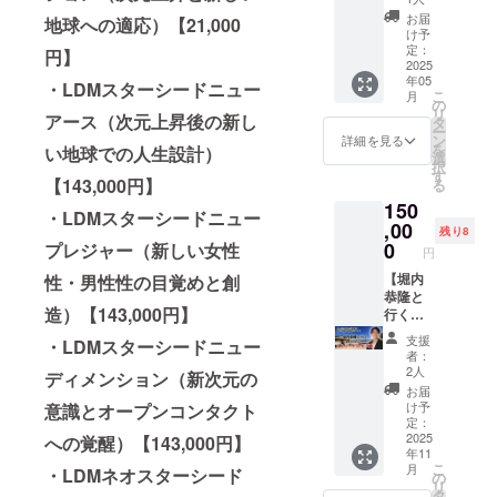
クロさ
的な
ディン
内恭隆
現場に
て、こ
せ、あ
お届
地球への適応）【21,000
ワーク
グ限
と直接
立ち会
れは 堀
け予
なたら
ショッ
定】
交流＆
える貴
定：
内自身
しいオ
円】
プ ・怒
で、初
アドバ
2025
重な
が直接
リジナ
り解放
めて
年05
イスが
チャン
・LDMスターシードニュー
手がけ
ルな文
こ
ワーク
月
パッ
もらえ
スで
の
た「最
章やコ
リ
ショッ
ケージ
る特別
アース（次元上昇後の新し
す。 普
タ
後の開
ンテン
ー
プ ・願
化しま
ランチ
段は見
ン
催」で
詳細を見る
ツを生
を
いを明
い地球での人生設計）
す。
会主催
られな
選
す。 現
み出す
択
確にす
【堀内
権＋サ
いゲス
す
在、堀
ことが
【143,000円】
る
るため
×Layla
イン本
トとの
内から
できま
のワー
につい
150
10冊 堀
トーク
直接こ
す。 実
・LDMスターシードニュー
ク
て】
内恭隆
,00
や撮影
の内容
際に、
残り8
ショッ
6,000人
を招待
の裏側
0
を学ぶ
プレジャー（新しい女性
堀内恭
円
プ ・願
以上
して、
を間近
ことは
隆はAI
いを叶
を“本来
特別な
【堀内
性・男性性の目覚めと創
で体験
一切で
を活用
えるた
の光”へ
ランチ
恭隆と
できま
きませ
しつつ
めの具
導く
造）【143,000円】
会を主
行く特
す。 過
ん。
も、魂
体的な
Blessin
催でき
別リト
去には
「もう
のこ
支援
・LDMスターシードニュー
実践
gerであ
る特別
リート
著名な
一度開
もった
者：
ワーク
る
な権利
in セブ
作家や
催して
2人
文章を
ディメンション（新次元の
ショッ
LaylaΩ
です。
島（1泊
人気
ほし
生み出
お届
プ ・特
と堀内
堀内と
2日）＋
YouTub
い」
け予
意識とオープンコンタクト
すこと
別セミ
の2人が
直接交
書籍5
er、専
定：
「どう
で多く
ナー：
タッグ
流し、
冊】 透
2025
門家な
への覚醒）【143,000円】
しても
の読者
AI × 感
を組み
年11
ご自身
明な海
ど、
受けた
に共感
こ
情マネ
月
魂レベ
・LDMネオスターシード
の課題
と美し
様々な
の
い」 何
や感動
リ
ジメン
ルでつ
や願い
い自然
分野の
タ
度も声