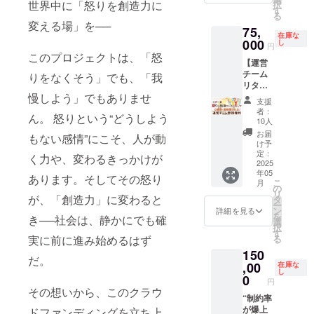
こと
現する
堀内恭
世界中に「怒りを創造力に
択
放して
シリー
統合の
イン
ク
なたが
す
限定】
なく、
で、視
力を高
隆の書
る
自由に
ズは、
集大成
ZOOM
ショッ
ワーク
この瞬
自分自
聴者と
変える場」を──
められ
籍3冊
75,
なるコ
その集
・1000
となり
プ」の
ショッ
間に掴
身の魂
の交流
る ま
在庫な
活動期
ミュニ
大成で
人超が4
ます。
主催者
000
プの主
し
むか、
や個性
も深め
円
た、コ
間：
ティ参
あり、
時間で
※初回
とな
催者と
永遠に
を完全
このプロジェクトは、「怒
られま
ミュニ
2025年
【運営
加権 人
さらに
満席に
のみオ
り、
なっ
心の奥
にシン
す。あ
ティに
5月～
チーム
数限定
最新次
なった
フライ
人々の
りをなくそう」でも、「我
て、自
に残す
クロさ
なた自
参加し
3ヶ月間
リター
の特別
元へと
伝説の
ン希望
人生に
分の周
か。 あ
せ、あ
身の
て自身
ン】コ
慢しよう」でもありませ
プラン
シフト
セミ
者に
感動的
囲やコ
なたの
なたら
フォロ
支援
の願い
ミュニ
です。
した
ナー ・
は、大
な変化
ミュニ
未来
しいオ
者：
ワーや
や夢も
ん。 怒りという“どうしよう
ティを
美しい
【最先
一度し
阪府池
を届け
ティに
10人
を、
リジナ
視聴者
叶える
一緒に
セブ島
端
か開催
田市の
ません
「怒り
今、動
ルな文
お届
を増や
サポー
もない感情”にこそ、人が動
作り上
で、あ
版】。
されな
指定の
か？+書
の解
け予
かして
章やコ
すこと
トを受
げる運
なたの
しかも
かった
場所で
籍15冊
定：
放」と
くださ
ンテン
く力や、変わるきっかけが
にも繋
けるこ
営メン
2025
人生を
── 堀内
奇跡の
実施い
（限定
「願い
い。
ツを生
がる貴
とがで
年05
バーと
変える
本人に
コラボ
たしま
14%早
の実
あります。そしてその怒り
み出す
重な機
きま
こ
月
して参
特別な
よるラ
プログ
す。 ・
割！）
の
現」を
ことが
会とな
す。 ■
リ
加しま
が、「創造力」に変わると
ひとと
スト開
ラム こ
人生に
このリ
タ
もたら
できま
りま
リター
ー
せん
きを一
催版。
れらす
変化を
ターン
ン
すため
詳細を見る
す。 実
す。 ■
ン内容
を
き──社会は、静かにでも確
か？+書
緒に過
さら
べてが
もたら
は、あ
選
の特別
際に、
こんな
・「全
択
籍20冊
ごしま
に、 こ
【一気
すヒン
なたが
す
な権利
堀内恭
方にオ
世界一
る
実に前に進み始めるはず
メイン
しょ
のシ
に】
トが詰
ワーク
です。
隆はAI
スス
斉怒り
150
のリ
う！
リーズ
【一括
まった
ショッ
主催す
を活用
メ！ ・
だ。
解放
ターン
,00
はもと
で】
堀内恭
プの主
在庫な
ること
しつつ
堀内と
ワーク
し
である
もと 一
【今だ
隆の書
催者と
0
であな
も、魂
直接話
円
ショッ
「本当
般募集
け】手
籍10冊
なっ
た自身
その想いから、このクラウ
のこ
してみ
プ」主
の願い
“制約率
をする
に入
あなた
て、自
も大き
もった
たい ・
催者権
を叶え
が爆上
前に、
る。 堀
の人生
分の周
ドファンディングを立ち上
な成長
文章を