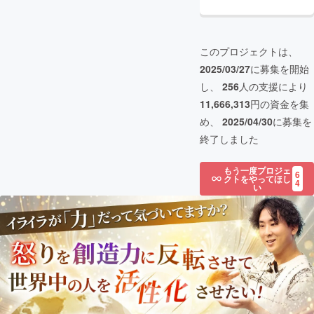
このプロジェクトは、
2025/03/27
に募集を開始
し、
256
人の支援により
11,666,313
円の資金を集
め、
2025/04/30
に募集を
終了しました
もう一度プロジェ
6
クトをやってほし
4
い