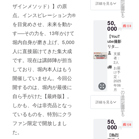
生に変
ー
ト！+書
容 ※下
ン
アの話
詳細を見る
巡る大
ザインメソッド）】の原
化をも
を
籍5冊
記はす
選
はもち
阪イン
たらす
択
（先着
べてこ
す
ろん、
テリア
点。インスピレーション力®
ヒント
る
100名超
のクラ
普段の
ショッ
が詰
50,
早
ファン
を目覚めさせ、未来を動か
悩みや
プツ
まった
残り3
割！）
000
のため
質問、
アー
円
堀内恭
感情の
す──その力を、13年かけて
に再公
趣味や
（約半
隆の書
【YouT
解放は
開する
ライフ
日） ・
籍3冊
堀内自身が磨き上げ、5,000
ube撮影
もちろ
もの
スタイ
堀内恭
活動期
リター
ん、
で、現
ルにつ
隆との
間：
人に直接届けてきた集大成
ン】堀
「自分
在、非
いても
お茶会
支援
2025年
内恭隆
が本当
売品の
気軽に
者：
（イン
です。現在は講師陣が担当
5月～
の人気
にやり
動画で
2人
お話し
テリア
3ヶ月間
YouTub
たいこ
す ・シ
いただ
お届
しており、堀内本人はもう
やライ
e撮影に
と」を
ンクロ
け予
けま
フスタ
立ち会
見つ
定：
開催していません。今回公
パート
す。 ■
イルに
い＆交
2025
け、そ
ナーと
リター
ついて
年06
流でき
開するのは、堀内が最後に
れを具
出会う
ン詳細
自由に
こ
月
る特別
体的に
の
プログ
・堀内
交流）
リ
自ら手がけた【最終版】。
な体験
叶えて
タ
ラム：
恭隆と
・堀内
ー
+書籍5
いくコ
ン
2day【
詳細を見る
巡る東
恭隆の
しかも、今は非売品となっ
を
冊 わず
ミュニ
選
39,600
京イン
書籍10
択
か7ヶ月
ティで
す
円】 ・
テリア
ているものを、特別にクラ
冊 ※
る
で登録
す。 例
シンク
ショッ
ショッ
50,
者1万人
えば、
ロパー
ファン限定で開放しまし
プツ
プ巡
残り8
を超え
000
副業を
トナー
アー
円
り・お
た堀内
た。
始めた
と出会
（約半
茶会の
【熱烈
恭隆の
い、新
う（堀
日） ・
日程や