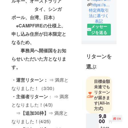
ルギー、オーストラリア
ンクロニシ
https://synchronicity-management.jp/
タイ、シンガ
ティ・マネ
特定商取引
法に基づく
ジメント代
ポール、台湾、日本）
表記
表取締役社
※CAMPFIREの仕様上、
メッセー
長。
ジを送る
申し込み住所が日本限定と
作家、講演
家、カウン
なるため、
セラー。
事務局へ開催国をお知
認知心理
リターンを
らせいただいた方となりま
学、脳科
選ぶ
学、コミュ
す。
ニケーショ
ン、コーチ
・運営リターン：
⇒ 満席と
目標金額
ングなど、
未達でも
なりました！（3/30）
さまざまな
リターン
・
主催者リターン
： ⇒ 満席
が届きま
テーマを長
す
(All-in
年にわたり
となりました！(4/3)
方式)
研究。
⇒
【追加30枠】
⇒ 満席と
9,8
それらを統
残り9
00
なりました！(4/25)
円
合したメ