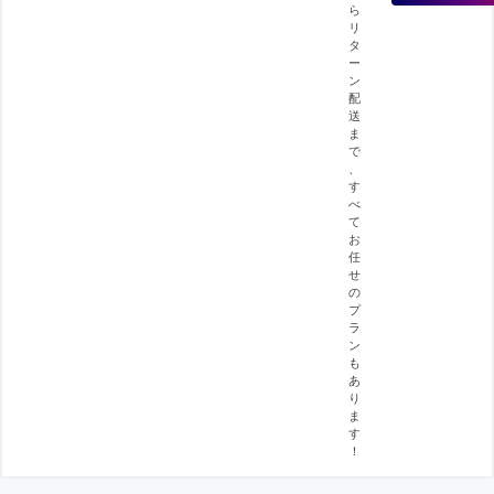
ら
リ
タ
ー
ン
配
送
ま
で
、
す
べ
て
お
任
せ
の
プ
ラ
ン
も
あ
り
ま
す
！