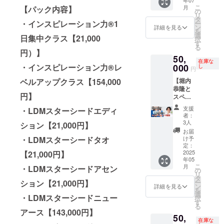
ク
楽しく
参加い
見つ
された
【143,0
回の支
こ
これま
月
【パック内容】
ショッ
なりま
の
ただけ
け、仲
存在と
00円】
援者限
リ
でとは
プ」の
す。 感
タ
ます。
間と共
して、
・LDM
定で特
・インスピレーション力®1
ー
違う感
主催者
情に振
ン
作業後
詳細を見る
にワー
地球と
スター
別価格
を
覚で、
とな
り回さ
選
は楽し
日集中クラス【21,000
ク
宇宙を
シード
120万円
択
人生を
り、
れない
す
くごは
ショッ
生き
ニュー
でご提
る
歩み始
人々の
自分
んを食
円）】
プや交
る）
ディメ
供しま
めてい
50,
人生に
で、毎
べなが
流を通
【143,0
ンショ
す。 ■
在庫な
ます。
感動的
000
・インスピレーション力®レ
日を心
し
ら交流
円
じて現
00円】
ン
こんな
もう、
な変化
地よく
しま
実にし
合計通
【143,0
方に特
迷いに
【堀内
ベルアップクラス【154,000
を届け
過ごし
しょ
ていく
常価格
00円】
におす
振り回
恭隆と
ません
ましょ
う。 ■
ため
【635,0
・LDM
すめ ・
円】
される
スペ
か？+書
う。 ・
リター
の、実
00円】
ネオス
ビジネ
ことは
シャル
籍15冊
怒りや
ン詳細
支援
践的か
【今回
ター
スの成
・LDMスターシードエディ
ありま
ライブ
（先着
ストレ
・日
者：
つ特別
限定価
シード
果や収
せん。
配信】
30名超
スを手
3人
時：
ション【21,000円】
なコ
格】 ク
【143,0
益を飛
心の奥
SNSラ
早
放し
2025年
お届
ミュニ
ラファ
00円】
躍的に
底から
イブで
割！）
て、本
け予
・LDMスターシードタオ
4月30日
ティで
ン特別
・シン
伸ばし
湧き上
堀内恭
このリ
定：
来の穏
（水）
す。
価格
クロ
たい経
がるイ
隆と直
2025
【21,000円】
ターン
やかな
13:00～
【3ヶ月
【198,0
パート
営者・
ンスピ
年05
接対談
は、あ
自分を
17:00（
コー
00円】
ナーと
個人事
こ
月
レー
・LDMスターシードアセン
＆交流
なたが
の
取り戻
終了
ス】怒
この
出会う
業主 ・
リ
ション
＋書籍
ワーク
タ
せる ・
後、打
りを解
パック
プログ
組織や
ー
ション【21,000円】
に従っ
10冊 堀
ショッ
ン
人間関
詳細を見る
ち上げ
放して
では、
ラム
チーム
を
て 一歩
内恭隆
プの主
選
係が改
あり）
・LDMスターシードニュー
自由に
・覚醒
（前編
の人間
択
一歩、
と
催者と
す
善さ
・場
なるコ
の入り
＆後
関係・
る
確信を
Facebo
なっ
れ、心
アース【143,000円】
所：都
ミュニ
口から
編）
コミュ
持って
50,
okまた
て、自
地よく
内を予
在庫な
ティ 怒
統合
【39,60
ニケー
進んで