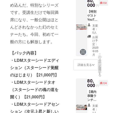
80,
ンテン
ム ・人
いを叶
催。 今
残り2
発し続
000
ツ制作
め込んだ、特別なシリーズ
生を変
円
えるコ
では参
けたイ
まで、
えるヒ
ミュニ
加した
【特別
です。受講生だけで毎回満
ンスピ
AIを駆
ントが
ティ
人たち
ゲスト
レー
使して
満載の
（仮）
の間で
席になり、一般公開はほと
YouTub
ション
行って
堀内恭
」
「伝
e撮影リ
力の集
いる特
隆の書
支援
Facebo
んどされなかった幻のセミ
説」と
ター
大成。
別なノ
者：
籍5冊
okグ
呼ばれ
ン】堀
これま
ウハウ
0人
YouTub
ナーたち。今回、初めて一
ループ
るほ
内恭隆
でに著
を直接
お届
e制作の
（5ヶ月
ど、 奇
と特別
名人、
学べる
け予
般の方にも解放します。
裏側と
間） ・
跡の出
ゲスト
経営
定：
セミ
堀内と
「怒り
会いや
の
2025
者、主
ナー＆
の交流
を解放
人生の
年05
YouTub
婦、ク
【パック内容】
ワーク
を楽し
して自
こ
大きな
月
e撮影に
リエイ
の
ショッ
みなが
由にな
リ
変容を
・LDMスターシードエディ
立ち会
ターな
タ
プで
ら、特
るコ
ー
引き起
える特
ど 幅広
ン
す。 AI
詳細を見る
別な体
ミュニ
を
こして
ション（スターシード覚醒
別な体
い層の
選
を単な
験をぜ
ティ
択
きまし
験 +書
5,000人
す
るツー
ひお楽
のはじまり）【21,000円】
（仮）
る
た。 今
籍5冊
以上が
ルとし
しみく
」
回、こ
80,
堀内恭
このメ
て使う
・LDMスターシードタオ
ださ
Facebo
れらの
残り4
隆の
000
ソッド
のでは
円
い。
okグ
幻のプ
YouTub
を体験
（スターシードの魂の道を
なく、
ループ
ログラ
【堀内
eチャン
し 人生
自分自
（3ヶ月
ムたち
恭隆ラ
ネルに
開く）【21,000円】
を加速
身の魂
間） ・
を、
ンチ会
特別ゲ
させて
や個性
堀内恭
【クラ
・LDMスターシードアセン
主催リ
ストが
きまし
を完全
支援
隆によ
ウド
ター
出演す
た。 ──
にシン
者：
る実践
ション（次元上昇と新しい
ファン
ン】堀
る撮影
そし
1人