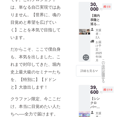
せる ・
）『シンク
30,
ショッ
トメッ
人間関
は、単なる自己実現ではあ
残り3
プを半
000
ロニシ
セージ
係が改
円
日かけ
動画
善さ
ティ・マネ
りません。【世界に、魂の
【堀内
てご案
（約1
れ、心
ジメント』
恭隆と
内しま
分）
地よく
目覚めと希望を広げてい
巡る東
す。 堀
（サンマー
過ごせ
京イン
内と一
く】ことを本気で目指して
るよう
支援
ク出版）な
テリア
緒に
になる
者：
ショッ
どがある。
います。
ショッ
2人
・安心
プツ
プを巡
できる
お届
アー＆
りなが
け予
仲間と
だからこそ、ここで僕自身
お茶会
ら、イ
定：
共に成
＋書籍
2025
ンテリ
長でき
も、本気を出しました。こ
年06
10冊】
アに関
る 積極
こ
月
堀内恭
するア
の
的な参
れまで封印してきた、堀内
リ
隆お気
イデア
タ
加も、
ー
に入り
やこだ
ン
詳細を見る
史上最大級のセミナーたち
見るだ
を
の東京
わり、
選
けの参
択
のイン
暮らし
を、【特別に】【ドドン
す
加も自
る
テリア
や空間
由自在
39,
と】大放出します！
ショッ
作りの
です。
残り10
プを半
600
ヒント
■リター
円
日かけ
を直接
ン内容
クラファン限定、今ここだ
【シン
てご案
学べる
・「怒
クロ
内しま
特別な
りを解
け。本当に目覚めたい人た
パート
す。 堀
時間で
放して
ナー覚
内と一
す。
自由に
支援
ちへ──全力で届けます。
醒パッ
緒に
ショッ
者：