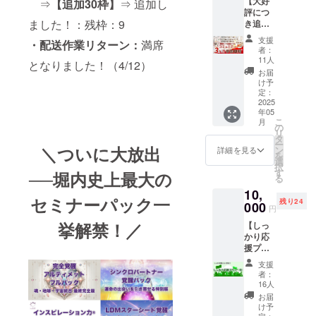
【大好
ソッド
⇒
【追加30枠】
⇒ 追加し
評につ
『LDM(ライ
ました！：残枠：9
き追
フ・デザイ
加！】
支援
・
配送作業リターン：
満席
【3ヶ月
ン・ メソッ
者：
コー
11人
となりました！（4/12）
ド)』を開発
ス】心
お届
し、自分ら
の「怒
け予
り」を
定：
しさを最大
解放
2025
限に発揮す
年05
し、自
こ
月
由で軽
る生き方を
の
リ
やかな
タ
発信。
ー
毎日を
＼ついに大放出
ン
詳細を見る
を
受講者は1万
手に入
選
択
れませ
す
人を超え
──堀内史上最大の
る
んか？
る。
10,
+書籍3
セミナーパック一
残り24
小学生のこ
冊 日々
000
円
感じる
ろから「自
挙解禁！／
【しっ
イライ
己催眠」の
かり応
ラやモ
援プラ
ヤモヤ
本を読み漁
ン
を解放
支援
り、自身で
（中）
する
者：
人体実験を
】 イベ
と、家
16人
ントに
族や職
繰り返すな
お届
は参加
場の人
け予
ど、自他共
が難し
定：