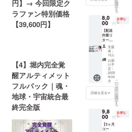
て、作
円】→ 今回限定ク
を
会いは
方向け
は2025
別コ
新しい
で、現
の手法
選
回され
業効率
択
あなた
のプラ
年10月
ミュニ
地球へ
在非売
で、収
す
ない未
と質を
る
ラファン特別価格
自身が
ンで
30日ま
ティ参
の適
品の動
入の劇
来確信
同時に
8,0
生まれ
す。 感
でとな
加権が
応）
画です
的な
スキル
高めた
在庫な
変わる
謝を込
00
【39,600円】
りま
セット
【21,00
・イン
アッ
し
・人生
円
い ・自
こと
めた堀
す。 ・
で付い
0円】
スピ
プ、人
を自ら
分の魂
【配送
で、訪
内恭隆
サイン
ていま
・LDM
レー
間関係
デザイ
や個性
作業リ
れるの
からの
本10冊
す。 ※
スター
ション
の改
ンし、
が感じ
ター
です。
メール
は2025
注意事
シード
力1日集
善、組
現実を
られる
ン】堀
【こん
をお送
年5月中
項※ ・
ニュー
中クラ
織内コ
動かし
支援
文章を
内恭隆
なあな
りしま
の発送
セブ島
アース
ス
ミュニ
者：
ていく
書ける
と一緒
たに】
す。 ■
予定で
までの
（次元
【21,00
ケー
10人
直感力
ように
に書籍
・運命
リター
す。 堀
航空券
上昇後
0円）】
ション
お届
を一気
なりた
【4】堀内完全覚
の発送
のパー
ン詳細
内との
や宿泊
の新し
・イン
の活性
け予
に手に
い ■リ
作業＆
トナー
・堀内
定：
直接交
予約は
い地球
スピ
化な
するこ
ターン
楽しい
2025
醒アルティメット
との出
恭隆か
流を通
ご自身
での人
レー
ど、多
とがで
詳細 ・
年04
打ち上
会いを
らの特
じて、
で手配
生設
ション
数の成
きま
「魂と
こ
月
げ 堀内
本気で
別感謝
の
自分自
いただ
計）
力レベ
功実績
フルパック｜魂・
す。 堀
AIをシ
リ
恭隆と
引き寄
メール
タ
身や周
きます
【143,0
ルアッ
を持っ
内の13
ンクロ
ー
一緒に
せたい
ン
囲の人
（渡航
00円】
プクラ
ていま
詳細を見る
年の探
地球・宇宙統合最
させる
を
リター
・魂レ
選
生に具
費・宿
・LDM
ス
す。 通
究と、
原稿作
択
ン用の
ベルで
す
体的な
泊費は
スター
【154,0
常、本
無数の
り」セ
る
終完全版
書籍発
つなが
変化を
別途必
シード
00円】
サービ
人生の
ミナー
9,8
送をお
る人間
もたら
要）。
ニュー
・LDM
スは、
変革を
在庫な
＆ワー
手伝い
00
関係を
し
しま
・日程
プレ
スター
面談・
円
支えた
ク
いただ
築きた
しょ
詳細は
ジャー
シード
審査の
知恵と
ショッ
【3ヶ月
ける方
い ・ツ
う。
参加者
（新し
エディ
上で提
エネル
プ参加
コー
を募集
インレ
と個別
い女性
ション
供して
ギーが