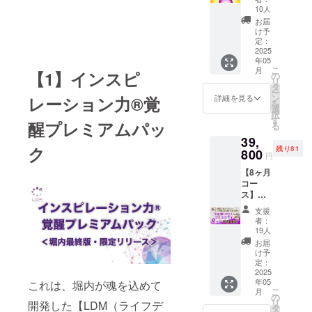
なるコ
ク｜運
ショッ
プ巡り
10人
ミュニ
命の出
プを巡
の後
お届
ティ
会いを
りなが
は、堀
け予
（仮）
引き寄
ら、イ
定：
内との
」
せる特
2025
ンテリ
お茶会
Facebo
年05
別版】
アに関
タイ
okグ
こ
月
魂でつ
【1】インスピ
するア
の
ム。イ
ループ
リ
なが
イデア
タ
ンテリ
（3ヶ月
ー
る、運
やこだ
ン
アの話
詳細を見る
レーション力®覚
間） ・
を
命の
わり、
選
はもち
堀内恭
択
パート
暮らし
す
ろん、
隆によ
醒プレミアムパッ
る
ナーと
や空間
普段の
る「怒
39,
出会う
作りの
悩みや
り解
ク
残り81
ため
800
ヒント
質問、
円
放」
に。
を直接
趣味や
ワーク
【8ヶ月
「伝
学べる
ライフ
ショッ
コー
説」と
特別な
スタイ
プ ・交
ス】怒
呼ばれ
時間で
ルにつ
流イベ
りを超
る特別
す。
いても
支援
ントや
えて、
なセミ
ショッ
気軽に
者：
各種企
「本当
ナーた
プ巡り
19人
お話し
画を通
の願
ちを一
の後
いただ
お届
じて仲
い」を
気に手
は、堀
け予
けま
間とつ
見つけ
に入れ
定：
内との
す。 ■
ながる
て叶え
2025
るチャ
お茶会
リター
ことが
年05
これは、堀内が魂を込めて
る人生
ンスで
タイ
ン詳細
できま
こ
月
をス
す。 ■
の
ム。イ
・堀内
す ・人
リ
開発した【LDM（ライフデ
ター
収録内
タ
ンテリ
恭隆と