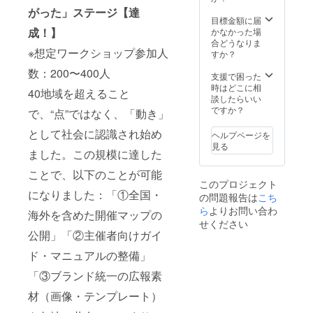
トの方
ショッ
験や自
自然と
球の延
・世界
力を高
世界一
ること
がった」ステージ【達
法、堀
プ ・願
身のス
メルマ
長線で
に合わ
められ
目標金額に届
斉怒り
ができ
内の人
いを明
キル
ガに登
はな
せず、
る ま
成！】
かなかった場
解放
ます。
生経験
確にす
アップ
録。 さ
い、次
魂の導
た、コ
合どうなりま
ワーク
AIやラ
や裏話
るワー
にも繋
らにそ
※想定ワークショップ参加人
元を超
きで生
ミュニ
すか？
ショッ
イティ
など自
ク
がりま
の先に
えた未
きる道
ティに
プ」主
ングの
由に設
ショッ
数：200〜400人
す。 ■
は、自
来を生
を歩み
参加し
支援で困った
催者権
経験が
定可能
プ ・願
リター
動でセ
きたい
たい方
て自身
時はどこに相
利 ・
ない初
・ライ
いを叶
40地域を超えること
ン詳細
ミナー
・本物
・自然
の願い
談したらいい
ワーク
心者で
ブ中の
える実
・「本
案内・
の変化
な流れ
や夢も
ですか？
ショッ
も安心
で、“点”ではなく、「動き」
視聴者
践ワー
当の願
申込へ
と進化
で豊か
叶える
プ教
してご
とのリ
ク
いを叶
とつな
を体験
さや
サポー
材・主
として社会に認識され始め
参加い
ヘルプページを
アルタ
ショッ
えるコ
がる“ス
したい
チャン
トを受
催キッ
ただけ
見る
イム交
プ ・特
ミュニ
テップ
ました。この規模に達した
スを受
けるこ
ト ・主
る内容
流可能
別セミ
ティ」
メー
け取り
とがで
催者向
です。
・堀内
ナー
ことで、以下のことが可能
運営
ル”が稼
たい方
きま
け特別
■こんな
恭隆サ
「AI ×
このプロジェクト
チーム
働して
す。 ■
勉強会
方にオ
イン入
感情マ
になりました：「①全国・
の問題報告は
参加権
いま
こち
リター
への参
スス
り書籍
ネジメ
・書籍
す。 本
ン内容
ら
よりお問い合わ
加権利
メ！ ・
10冊 ラ
海外を含めた開催マップの
ント」
20冊
数は5本
・「全
・全世
せください
SNSや
イブ配
・願い
（ワー
以上。
世界一
界ワー
公開」「②主催者向けガイ
メルマ
信を通
を叶え
ク
配信期
斉怒り
ク
ガ、本
じて、
るため
ショッ
間は半
解放
ド・マニュアルの整備」
ショッ
の原稿
あなた
のチー
プ教材
年〜3年
ワーク
プ主催
など、
自身の
ム結成
「③ブランド統一の広報素
や自己
にもお
ショッ
者コ
自分ら
魅力を
や活動
啓発に
よび、
プ」主
ミュニ
しいオ
発信
報告な
材（画像・テンプレート）
最適）
すべて
催者権
ティへ
リジナ
し、多
ど多彩
・「全
は1つの
利 ・
の招待
ルコン