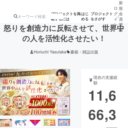
新
ロ
規
グ
会
プロジェクトを掲
はじ
プロジェクト
/
載するには
める
をさがす
イ
員
ン
登
怒りを創造力に反転させて、世界中
録
の人を活性化させたい！
人気のプロ
注目のリ
注目の新着プロ
募集終了が近いプ
もうすぐ公開
Horiuchi Yasutaka
書籍・雑誌出版
ジェクト
ターン
ジェクト
ロジェクト
されます
アート・写真
音楽
現在の支援総
額
11,6
テクノロジー・ガジェット
ゲーム・サ
66,3
映像・映画
書籍・雑誌
ビジネス・起業
チャレンジ