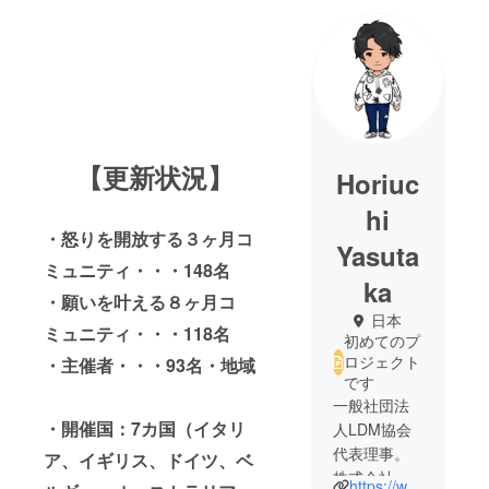
【更新状況】
Horiuc
hi
・怒りを開放する３ヶ月コ
Yasuta
ミュニティ・・・148名
ka
・願いを叶える８ヶ月コ
日本
ミュニティ・・・118名
初めてのプ
ロジェクト
・主催者・・・93名・地域
です
一般社団法
・開催国：7カ国（イタリ
人LDM協会
代表理事。
ア、イギリス、ドイツ、ベ
株式会社シ
https://www.youtube.com/@hori6th