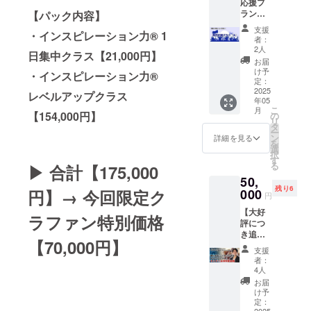
応援プ
YouTub
しい趣
内
堀内恭
場所は
ラン
【パック内容】
e撮影現
味を見
×Layla
隆との
個別に
（大）
場に参
つけた
Ω）
お茶会
支援
調整い
・インスピレーション力® 1
】 イベ
加でき
い、転
【19,80
者：
（イン
たしま
ントに
る貴重
職した
2人
0円】
テリア
す。 ※
日集中クラス【21,000円】
は参加
な機会
いな
・シン
お届
やライ
交通
が難し
です。
ど、あ
け予
クロ
・インスピレーション力®
フスタ
費・飲
いけれ
動画制
定：
なたの
パート
イルに
食代等
ど、堀
2025
作の裏
願いを
レベルアップクラス
ナーと
ついて
の諸費
年05
内恭隆
側を間
仲間と
出会う
自由に
用はご
こ
月
を熱烈
【154,000円】
近で見
の
ともに
ツイン
交流）
自身で
リ
に応援
学でき
タ
応援し
レイ編
・堀内
ご負担
ー
したい
るだけ
ン
合いな
詳細を見る
（堀内
恭隆の
いただ
を
方向け
でな
選
がら実
×Layla
書籍10
きま
択
のプラ
く、撮
す
現しま
Ω）
冊 ※
す。 堀
る
▶︎ 合計【175,000
ンで
影終了
す。 ・
【19,80
ショッ
内恭隆
50,
す。 堀
後には
怒りや
0円】 ︎
プ巡
との特
残り6
内恭隆
円】→ 今回限定ク
000
堀内さ
ストレ
合計通
円
り・お
別なひ
からの
んに直
スを解
常価格
茶会の
ととき
【大好
特別な
接質問
放し、
ラファン特別価格
【79,20
日程や
を楽し
評につ
動画
した
本当の
0円】
場所は
みなが
き追
メッ
り、交
願いや
【今回
個別に
【70,000円】
ら、新
加！】
セージ
流する
目標を
限定価
支援
調整い
たなイ
【魂と
（約5
時間も
明確に
者：
格】 ︎ク
たしま
ンテリ
AIをシ
分）を
設けて
4人
する ・
ラファ
す。 ※
アの世
ンクロ
お届け
いま
実際に
お届
ン特別
交通
界を発
させる
しま
す。 日
け予
願いを
価格
費・飲
見しま
原稿作
す。 ■
定：
程につ
叶える
【39,60
食代等
しょ
2025