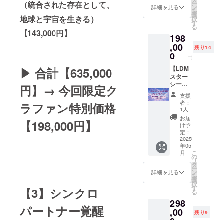
を与
ー
ト ・願
（統合された存在として、
ながる
につい
に囲ま
特別ゲ
ン
をいた
詳細を見る
え、行
を
いを実
運命の
て具体
れたセ
ストが
選
だきな
動を促
地球と宇宙を生きる）
択
現する
パート
的なア
ブ島
登場し
す
がら
すこと
る
ための
ナー
ドバイ
で、堀
ていま
も、 堀
に成功
【143,000円】
チーム
シップ
198
スやヒ
内恭隆
す。 撮
内が新
してい
結成、
を現実
ントを
ととも
,00
影終了
たな
ます。
残り14
活動報
に引き
得られ
に贅沢
後に
0
フェー
今回の
円
告など
寄せる
る貴重
で特別
は、堀
ズへ進
書籍
充実し
奇跡の
な機会
な1泊2
【LDM
▶︎ 合計【635,000
内やゲ
んだた
も、AI
たサ
プログ
となり
日のリ
スター
ストへ
め、再
をフル
ポート
ラムを
ます。
トリー
シード
の質
開はあ
円】→ 今回限定ク
活用し
・堀内
生み出
■リター
トを体
覚醒プ
問・交
りませ
ながら
支援
恭隆の
しまし
ン詳細
験しま
レミア
流タイ
ん。 今
も堀内
者：
ラファン特別価格
書籍5冊
た。
・堀内
せん
ムパッ
ムも設
回、ク
1人
恭隆の
活動期
【受講
恭隆を
か？ 日
ク｜堀
けてい
ラウド
個性と
お届
間：
【198,000円】
後に
招いて
常から
内最先
ます。
ファン
け予
エッセ
2025年
待って
特別ラ
完全に
端エ
日程は
定：
ディン
ンスが
5月～
いる未
ンチ会
離れ、
ディ
2025
複数の
グ限定
溢れる
8ヶ月間
来イ
年05
（所要
ゆった
ション
候補か
で この
完全オ
こ
月
メー
時間2時
りとし
＜限定
らお選
の
奇跡の
リジナ
リ
ジ】 ※
間以
た環境
版＞】
びいた
タ
体験を
ルな仕
ー
運勢改
内）を
で堀内
堀内が
だけま
ン
パッ
詳細を見る
上がり
を
善や効
主催で
さんと
人生そ
すの
選
ケージ
となっ
択
能を保
きま
の個別
のもの
で、ご
す
化して
ていま
【3】シンクロ
る
証する
す。 ・
ワーク
をかけ
都合に
ご提供
す。 こ
もので
298
ランチ
や深い
て到達
合わせ
しま
のセミ
パートナー覚醒
はあり
会では
対話を
した
,00
て安心
す。 ■
ナーで
残り9
ませ
質問や
通じ
LDMを
して参
収録内