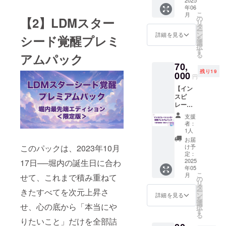
りセミ
リター
いては
ための
0円】
の諸費
う。
年06
ナー＆
ン詳細
複数の
具体的
【な
用はご
こ
月
ワーク
・堀内
の
【2】LDMスター
候補か
な方法
ぜ、こ
自身で
リ
ショッ
恭隆に
タ
らご都
や行動
れほど
ご負担
ー
プ】あ
よる特
ン
合に合
詳細を見る
を実践
シード覚醒プレミ
特別な
いただ
を
なたの
別感謝
選
わせて
できる
の
きま
択
個性が
メッ
す
選べま
・仲間
か？】
す。 堀
る
アムパック
輝くオ
セージ
すの
と励ま
2day
内恭隆
70,
リジナ
動画
で、安
し合
は、受
との特
残り19
ルコン
000
（約5
心して
い、願
円
付4時間
別なひ
テンツ
分）
ご参加
いの実
で1000
ととき
【イン
をAIで
いただ
現を加
人以上
を楽し
スピ
生み出
けま
速させ
が一瞬
みなが
レー
す＋書
す。 ■
る 参加
で殺到
ら、新
ション
籍10冊
リター
は自
支援
し、 申
たなイ
力覚醒
堀内恭
ン詳細
者：
由。あ
込を打
ンテリ
プレミ
隆が本
1人
・堀内
なたに
ち切っ
アの世
アム
の原
恭隆の
お届
合った
た伝説
界を発
パック
稿、メ
け予
このパックは、2023年10月
YouTub
ペース
のプロ
見しま
＜堀内
ルマ
定：
e撮影立
で、安
グラム
しょ
最終
2025
17日──堀内の誕生日に合わ
ガ、
ち会い
心して
です。
う。
年05
版・限
Instagr
権利 ・
参加で
堀内
こ
月
せて、これまで積み重ねて
定リ
amや
の
撮影後
きま
×Layla
リ
リース
SNS投
タ
の堀内
す。 ■
Ωも含め
ー
きたすべてを次元上昇さ
＞】 13
稿、さ
ン
詳細を見る
恭隆と
リター
てすべ
を
年── 堀
らには
選
の交
ン内容
せ、心の底から「本当にや
て、一
択
内が人
セミ
す
流・質
・「本
度きり
る
生をか
ナーコ
りたいこと」だけを全部詰
問タイ
当の願
の開
けて開