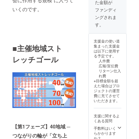
会に作用する規模”に入って
ミュニ
」
た金額が
アイデ
ナー、
ここで
い未来
・怒り
催を通
上がり
ティメ
Facebo
アや意
講座、
しか、
を創り
や感情
いくのです。
じて自
ファンディ
となっ
ンバー
okグ
見を活
個別メ
手に入
たい方
の解放
身の願
ていま
へのプ
ループ
ングされま
かし、
ニュー
れるこ
・新し
をサ
いや想
す。 こ
レゼン
（8ヶ月
参加者
など
とはで
い地球
ポート
いを明
す。
のセミ
トにも
間） ・
にとっ
の“バッ
きませ
と宇宙
し、
確に
ナーで
最適で
「怒り
てより
クエン
ん。
で自由
人々の
し、実
は、AI
す。 ■
を解放
魅力的
ド”まで
【こん
に生き
人生を
現する
を使い
リター
して自
支援金の使い道
で充実
── その
なあな
る意識
豊かに
力を高
ながら
ン詳細
由にな
■主催地域スト
集まった支援金
した場
すべて
たに】
を開き
できる
められ
も「あ
・堀内
るコ
は以下に使用す
を一緒
を「コ
・ス
たい方
・あな
る ま
なたに
恭隆と
ミュニ
る予定です。
レッチゴール
に創造
ンテン
ター
・魂で
た自身
た、コ
しか書
のSNS
ティ
人件費
しま
ツ」で
シード
つなが
が感謝
ミュニ
けな
ライブ
（仮）
広報/宣伝費
しょ
設計・
として
る真実
され、
ティに
い」魂
配信出
」
リターン仕入
う。 運
構築し
の本当
のパー
喜ば
参加し
が宿っ
演権
Facebo
れ費
営チー
てい
の目覚
トナー
れ、人
て自身
た文章
（Face
okグ
※目標金額を超
ムに参
く、圧
めを果
や仲間
とのつ
の願い
やコン
bookま
ループ
えた場合はプロ
加する
倒的な
たした
と出会
ながり
や夢も
テンツ
たは
（3ヶ月
ジェクトの運営
こと
仕組み
い ・こ
いたい
が深ま
叶える
を作る
Instagr
間） ・
費に充てさせて
で、コ
づくり
れから
方 ・迷
る ・主
サポー
具体的
am） ・
堀内恭
いただきます。
ミュニ
です。
の地球
いや不
催を通
トを受
な方法
対談
隆によ
ティ形
たとえ
と宇宙
安に振
じて自
けるこ
を学
テーマ
る特別
成や企
ば、書
を生き
り回さ
身の願
とがで
び、あ
例：願
ワーク
支援に関するよ
画立案
籍を手
る新し
れず、
いや想
きま
なた自
望実現
ショッ
くある質問
など、
にした
い意識
直感で
いを明
す。 ■
身の発
法、感
プ ・怒
【第1フェーズ】40地域 ─
多くの
読者の
を開き
人生を
確に
手数料はいく
リター
信力や
情マネ
り解放
人を動
10%以
たい ・
動かし
し、実
らかかります
ン内容
影響力
ジメン
つながりの輪が「立ち上
ワーク
かす経
上が、
古い地
たい方
現する
か？
・「全
を高め