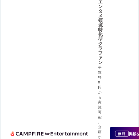
エ
ン
タ
メ
領
域
特
化
型
ク
ラ
フ
ァ
ン
手
数
料
0
円
か
ら
実
施
可
能
。
企
画
掲載
無料
か