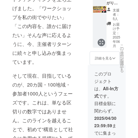
自分の
利 ・
るコ
がりす
受講生
内本人
を根本
囲やコ
を遂
生み出
コミュ
ワーク
げました。「ワークショッ
ミュニ
る”コン
やファ
が直接
から変
ミュニ
げ、
すこと
ニティ
支援
ショッ
ティ」
テンツ
ン層だ
手がけ
える、
ティに
人々に
で多く
者：
やフォ
プ教
プを私の街でやりたい」
と「怒
ビジネ
けで
た、ラ
特別で
「怒り
感謝さ
5人
の読者
ロワー
材・主
りを解
ス構築
即・満
スト
贅沢な1
の解
れる充
に共感
お届
を増や
「この内容を、誰かに届け
催キッ
放して
マス
席にな
バー
年間を
放」と
実感を
け予
や感動
したい
ト ・主
自由に
ター講
る 超人
ジョ
ぜひご
「願い
定：
味わえ
を与
たい」そんな声に応えるよ
・視聴
催者向
なるコ
座【15
2025
気セミ
ン。 こ
体験く
の実
ます。
え、行
者との
け特別
年06
ミュニ
万円】
ナーで
れが、
ださ
現」を
うに、今、主催者リターン
・怒り
動を促
交流を
勉強会
こ
月
ティ」
堀内の
した。
最終完
い。
もたら
の
や感情
すこと
深めた
への参
リ
に、あ
ビジネ
に続々と申し込みが集まっ
そのた
全版で
すため
タ
の解放
に成功
い ま
加権利
ー
なた自
スの裏
め、 ほ
す。
の特別
ン
をサ
詳細を見る
してい
た、堀
・全世
を
ています。
身が運
には、
とんど
【こん
な権利
選
ポート
ます。
内恭隆
界ワー
択
営チー
「緻密
一般公
なあな
です。
す
し、
今回の
のサイ
ク
る
ムの一
に設計
開され
たに】
主催す
人々の
このプロ
書籍
ン入り
ショッ
そして現在、目指している
員とし
された
ること
※運勢改
ること
人生を
も、AI
書籍を
プ主催
ジェクト
て関わ
コンテ
自体が
善や効
であな
豊かに
をフル
のが、20カ国・100地域・
10冊お
者コ
れる特
ンツ導
極めて
能を保
た自身
できる
は、
All-In方
活用し
届けし
ミュニ
別な権
線」が
稀。
証する
も大き
・あな
参加者1000人というフェー
ながら
ます。
ティへ
式
です。
利で
ありま
「伝
もので
な成長
た自身
も堀内
ご自身
の招待
す。 こ
す。 書
ズです。これは、単なる区
説」と
はあり
を遂
が感謝
目標金額に
恭隆の
のため
・「本
のコ
籍や
呼ばれ
ませ
げ、
され、
個性と
だけで
当の願
関わらず、
切りの数字ではありませ
ミュニ
SNSと
てきた
ん。 ・
人々に
喜ば
エッセ
なく、
いを叶
ティは
いっ
特別な
魂の使
感謝さ
れ、人
2025/04/30
ンスが
大切な
えるコ
ん。このラインを越えるこ
現在発
た“フロ
プログ
命を思
れる充
とのつ
溢れる
方への
ミュニ
23:59:59
ま
展途
ント”か
ラムな
い出
実感を
ながり
完全オ
贈り物
とで、初めて“構造として社
ティ
上。あ
ら、セ
ので
し、自
味わえ
が深ま
でに集まっ
リジナ
や、コ
（仮）
なたの
ミ
す。 今
分らし
ます。
る ・主
ルな仕