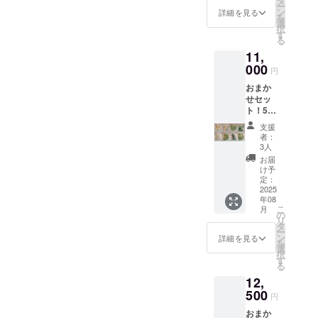
タ
ー
食材
ン
詳細を見る
を
ミック
選
択
ス 詰め
す
る
合わ
11,
せ ※原
材料及
000
円
び添加
おまか
物等の
せセッ
食品表
ト！500
示はお
ｇ
届け商
支援
×24PC
品のラ
者：
【商
ベルに
3人
品A～H
表記さ
お届
まで各
れま
け予
3P】
す。 商
定：
or250ｇ
2025
品開封
年08
×48PC
前には
こ
月
【商
必ずお
の
リ
品A～H
届けの
タ
ー
まで各
リター
ン
詳細を見る
を
6P】冷
ンに貼
選
択
凍食材
付され
す
る
ミック
たラベ
12,
ス 詰め
ルや注
合わ
500
意書き
円
せ ※原
をご確
おまか
材料及
認くだ