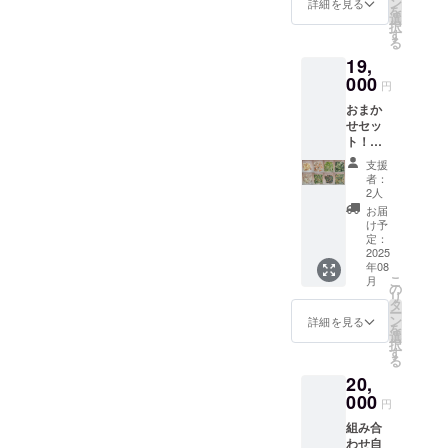
れま
ン
詳細を見る
を
まで各
す。 商
選
択
10P】
品開封
す
る
冷凍食
前には
19,
材ミッ
必ずお
クス 詰
000
届けの
円
め合わ
リター
おまか
せ ※原
ンに貼
せセッ
材料及
付され
ト！
び添加
たラベ
【配送3
物等の
ルや注
支援
回まで
食品表
意書き
者：
分納
示はお
をご確
2人
可】500
届け商
認くだ
お届
ｇ
品のラ
さい。
け予
×40PC
ベルに
定：
【商
2025
表記さ
年08
品A～H
れま
こ
月
まで各
す。 商
の
リ
5P】
品開封
タ
ー
or250ｇ
前には
ン
詳細を見る
を
×80PC
必ずお
選
択
【商
届けの
す
る
品A～H
リター
20,
まで各
ンに貼
10P】
000
付され
円
冷凍食
たラベ
組み合
材ミッ
ルや注
わせ自
クス 詰
意書き