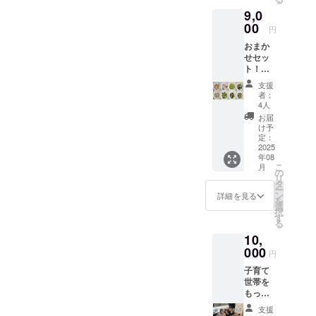
ミック
たラベ
9,0
ス 詰め
ルや注
合わ
00
意書き
円
せ 原
をご確
おまか
材料及
認くだ
せセッ
び添加
さい。
ト！
物等の
【配送
食品表
支援
２回ま
示はお
者：
で分納
届け商
4人
可】500
品のラ
お届
ｇ
ベルに
け予
×16PC
表記さ
定：
【商
2025
れま
年08
品A～H
す。 商
こ
月
まで各
品開封
の
リ
2P】
前には
タ
ー
or250ｇ
必ずお
ン
詳細を見る
を
×32PC
届けの
選
択
【商
リター
す
る
品A～H
ンに貼
10,
まで各
付され
4P】冷
000
たラベ
円
凍食材
ルや注
子育て
ミック
意書き
世帯を
ス 詰め
をご確
もっと
合わ
認くだ
支援し
せ ※
さい。
支援
たい！