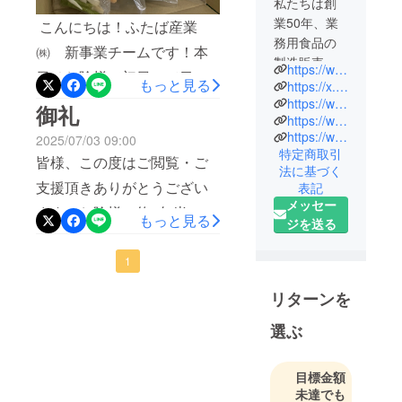
私たちは創
業50年、業
こんにちは！ふたば産業
務用食品の
㈱ 新事業チームです！本
製造販売を
https://www.futaba-sangyo.co.jp/
日はお陰様で初日にて目標
し続けてき
もっと見る
https://x.com/futabasangyo50
金額を達成させて頂きまし
た、"食"のプ
https://www.instagram.com/futaba_50/
御礼
https://www.facebook.com/profile.php?id=61576134081285
ロフェッ
た、当社新製品『すまさぽ
https://www.instagram.com/fu_chan89/
2025/07/03 09:00
ショナル、
ミール』の製造の様子をご
特定商取引
皆様、この度はご閲覧・ご
ふたば産業
法に基づく
紹介いたします！大阪府八
株式会社で
支援頂きありがとうござい
表記
す🥬
尾市にある当社工場では、
メッセー
ます！お陰様で約2年半に渡
もっと見る
そんな私た
ジを送る
魚の切り身やカツなどのパ
る当社の新商品『すまさぽ
ちが50年で
ン粉付けをメインに行って
培った知
ミール』は初日に目標の100
1
おり、自慢にはなりますが
識・ノウハ
万円を達成させて頂くこと
リターンを
ウを活かし
食品安全を確保するための
が出来ました！改めて感謝
てこの度、
国際規格である、ISO22000
選ぶ
を申し上げます。まだまだ
ご家庭向け
と呼ばれる資格を取得して
の商品を販
始まったばかりのプロジェ
おります。食品安全を保証
目標金額
売させて頂
クトですのでここでは終わ
未達でも
くこととな