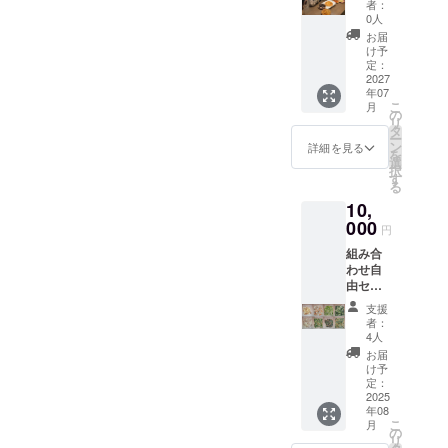
原材料
者：
頑張っ
及び添
0人
てほし
加物等
お届
いと応
の食品
け予
援頂け
表示は
定：
る皆様
2027
お届け
年07
(御礼
商品の
こ
月
メッ
ラベル
の
リ
セージ
に表記
タ
ー
付き) ※
されま
ン
詳細を見る
を
このリ
す。 商
選
択
ターン
品開封
す
る
は3000
前には
10,
円のリ
必ずお
ターン
000
届けの
円
と同じ
リター
組み合
内容に
ンに貼
わせ自
なりま
付され
由セッ
す。
たラベ
ト【備
ルや注
支援
考欄へ
意書き
者：
希望の
をご確
4人
食材を
認くだ
お届
ご記入
さい。
け予
500ｇ
定：
×22PCo
2025
年08
r 250ｇ
こ
月
×44PC
の
リ
】冷凍