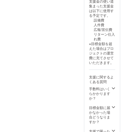
支援金の使い道
集まった支援金
は以下に使用す
る予定です。
設備費
人件費
広報/宣伝費
リターン仕入
れ費
※目標金額を超
えた場合はプロ
ジェクトの運営
費に充てさせて
いただきます。
支援に関するよ
くある質問
手数料はいく
らかかります
か？
目標金額に届
かなかった場
合どうなりま
すか？
支援で困った