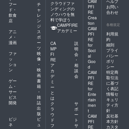
CAM
ヘルプ
クラウドファ
フー
チ
PFI
お問い
ンディングの
ド・
ャ
RE
合わせ
ノウハウを無
飲食
レ
Crea
料で学ぼう
店
ン
tion
各種規定
CAMPFIRE
ジ
CAM
アカデミー
アニ
ス
利用規
PFI
メ・
ポ
約
RE
漫画
ー
CA
説
細則
for
ツ
MP
明
プライ
Soci
ファ
映
FI
会
バシー
al
ッ
像
RE
・
ポリ
Goo
ショ
・
ア
相
シー
d
ン
映
カ
談
特定商
CAM
画
デ
会
取引法
PFI
ゲー
書
ミ
に基づ
RE
ム・
籍
ー
く表記
for
サー
・
と
情報セ
Ente
ビス
雑
は
キュリ
rtain
開発
誌
ク
サ
ティ方
men
出
ラ
ポ
針
t
版
ウ
ー
反社基
CAM
ビジ
ビ
ド
ト
本方針
PFI
ネ
ュ
フ
サ
カスタ
RE