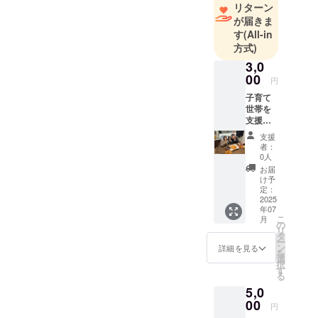
する「ISO22000」について
リターン
らず、ネクストゴールとし
りました！
わかりやすく解説そんな安
が届きま
て150万円を目指して行きた
す
(All-in
全・安心な当社工場にて
企業理念で
いと思います！皆様引き続
方式)
ある『たく
『すまさぽミール』を製造
3,0
き応援のほど宜しくお願い
さんの笑顔
00
しており、美味しく、安
円
申し上げます！一部ではご
に出会いた
子育て
全・安心な食材の供給を目
い』をテー
ざいますが『すまさぽミー
世帯を
指し本日も作業に取り掛
支援し
マに
ル』をご活用頂きました、
たい！
「本当に望
支援
かっております！ネクスト
頑張っ
インフルエンサーの方々の
者：
まれている
てほし
0人
ゴール 150万円に向けて引
いと応
ご紹介をさせて頂きます。
冷凍ミール
お届
援頂け
き続きご支援の程、よろし
け予
キットをみ
ご投稿頂きましたインフル
る皆様
定：
くお願いいたします！
んなと作り
(御礼
2025
エンサーの皆様には改めま
年07
メッ
たい」と思
こ
月
セージ
の
して感謝申し上げます！ま
い立ち
リ
付き)
タ
ー
だまだ始まったばかりです
今回クラウ
ン
詳細を見る
を
選
ドファン
択
のでネクストゴールに向け
す
る
ディングに
て頑張ります！宜しくお願
5,0
挑戦しま
00
いいたします！
円
す！