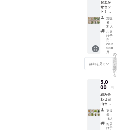
おまか
せセッ
ト！
500ｇ
支援
×8PC
者：
【商品A
31人
～Hまで
お届
各１P】
け予
or250ｇ
定：
×16PC
2025
年08
【商
こ
月
品A～H
の
リ
まで各
タ
ー
2P】冷
ン
詳細を見る
を
凍食材
選
択
ミック
す
る
ス 詰め
5,0
合わせ
※原材料
00
円
及び添
組み合
加物等
わせ自
の食品
由セッ
表示は
ト【備
お届け
支援
考欄へ
商品の
者：
希望の
ラベル
18人
食材を
に表記
お届
ご記入
されま
け予