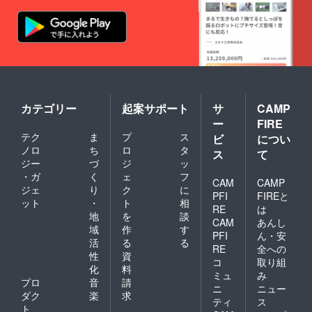
カテゴリー
起案サポート
サ
CAMP
ー
FIRE
テク
ま
プ
ス
ビ
につい
ノロ
ち
ロ
タ
ス
て
ジー
づ
ジ
ッ
・ガ
く
ェ
フ
CAM
CAMP
ジェ
り
ク
に
PFI
FIREと
ット
・
ト
相
RE
は
地
を
談
CAM
あんし
域
作
す
PFI
ん・安
活
る
る
RE
全への
性
資
コ
取り組
化
料
ミュ
み
プロ
音
請
ニ
ニュー
ダク
楽
求
ティ
ス
ト