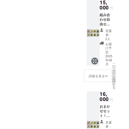
15,
は
ンに貼
10000
000
付され
円
円のリ
たラベ
組み合
ターン
ルや注
わせ自
と同じ
意書き
由セッ
内容に
をご確
ト【備
なりま
認くだ
支援
考欄へ
す。
さい。
者：
希望の
2人
食材を
お届
ご記入
け予
500ｇ
定：
×34PCo
2025
年08
r250ｇ
こ
月
×68PC
の
リ
】冷凍
タ
ー
食材
ン
詳細を見る
を
ミック
選
択
ス 詰め
す
る
合わ
16,
せ ※原
材料及
000
円
び添加
おまか
物等の
せセッ
食品表
ト！
示はお
【配送
届け商
支援
２回ま
品のラ
者：