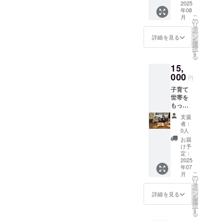
or 250
2025
届け商
年08
ｇ
品のラ
こ
月
×64PC
ベルに
の
リ
【商
表記さ
タ
ー
品A～H
れま
ン
詳細を見る
を
まで各
す。 商
選
択
8P】冷
品開封
す
る
凍食材
前には
15,
ミック
必ずお
ス 詰め
000
届けの
円
合わ
リター
子育て
せ ※原
ンに貼
世帯を
材料及
付され
もっと
び添加
たラベ
もっと
物等の
ルや注
支援
支援し
食品表
意書き
者：
たい！
示はお
をご確
0人
頑張っ
届け商
認くだ
お届
てほし
品のラ
さい。
け予
いと応
ベルに
定：
援頂け
2025
表記さ
年07
る皆様
れま
こ
月
(御礼
す。 商
の
リ
メッ
品開封
タ
ー
セージ
前には
ン
詳細を見る
を
付き) ※
必ずお
選
択
このリ
届けの
す
る
ターン
リター