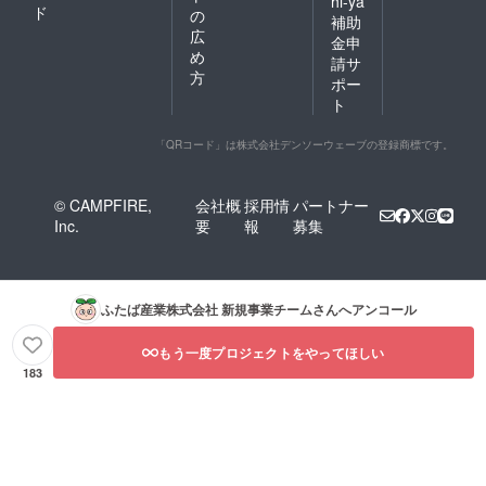
hi-ya
ド
の
補助
広
金申
め
請サ
方
ポー
ト
「QRコード」は株式会社デンソーウェーブの登録商標です。
© CAMPFIRE,
会社概
採用情
パートナー
Inc.
要
報
募集
ふたば産業株式会社 新規事業チーム
さんへアンコール
もう一度プロジェクトをやってほしい
183