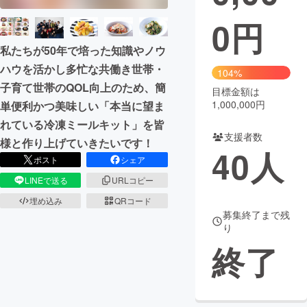
0
円
まちづくり・地域活性化
私たちが50年で培った知識やノウ
ハウを活かし多忙な共働き世帯・
CAMPFIRE for Social Good
CAMPFIRE Creation
104%
子育て世帯のQOL向上のため、簡
CAMPFIREふるさと納税
machi-ya
コミュニティ
目標金額は
1,000,000円
単便利かつ美味しい「本当に望ま
れている冷凍ミールキット」を皆
支援者数
様と作り上げていきたいです！
40
人
ポスト
シェア
LINEで送る
URLコピー
埋め込み
QRコード
募集終了まで残
り
終了