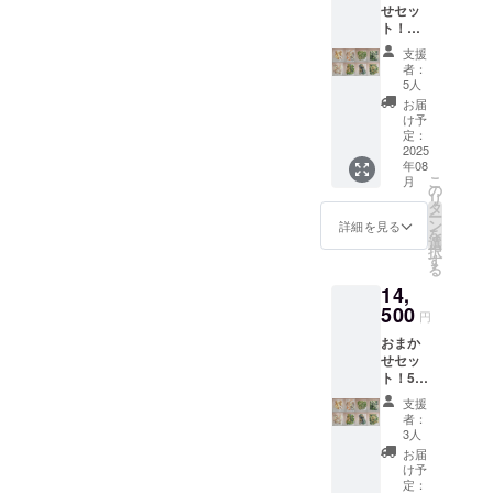
せセッ
び添加
さい。
ト！
物等の
【配送
食品表
支援
２回ま
示はお
者：
で分納
届け商
5人
可】500
品のラ
お届
ｇ
ベルに
け予
×24PC
表記さ
定：
【商
2025
れま
年08
品A～H
す。 商
こ
月
まで各
品開封
の
リ
3P】
前には
タ
ー
or250ｇ
必ずお
ン
詳細を見る
を
×48PC
届けの
選
択
【商
リター
す
る
品A～H
ンに貼
14,
まで各
付され
6P】冷
500
たラベ
円
凍食材
ルや注
おまか
ミック
意書き
せセッ
ス 詰め
をご確
ト！500
合わ
認くだ
ｇ
せ ※原
さい。
支援
×32PC
材料及
者：
【商
び添加
3人
品A～H
物等の
お届
まで各
食品表
け予
4P】
示はお
定：