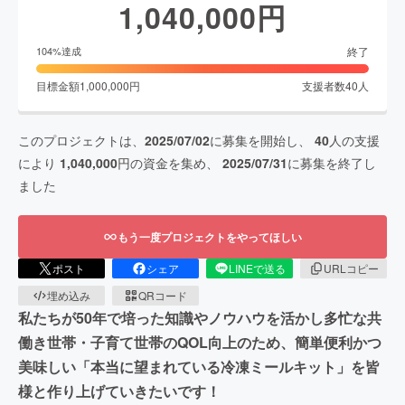
1,040,000
円
終了
104
%達成
目標金額
1,000,000
円
支援者数
40
人
このプロジェクトは、
2025/07/02
に募集を開始し、
40
人の支援
により
1,040,000
円の資金を集め、
2025/07/31
に募集を終了し
ました
もう一度プロジェクトをやってほしい
ポスト
シェア
LINEで送る
URLコピー
埋め込み
QRコード
私たちが50年で培った知識やノウハウを活かし多忙な共
働き世帯・子育て世帯のQOL向上のため、簡単便利かつ
美味しい「本当に望まれている冷凍ミールキット」を皆
様と作り上げていきたいです！