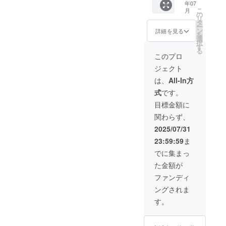
年07
援頂け
前には
こ
月
る皆様
必ずお
の
リ
(御礼
届けの
タ
ー
メッ
リター
ン
詳細を見る
を
セージ
ンに貼
選
択
付き) ※
付され
す
る
このリ
たラベ
このプロ
ターン
ルや注
ジェクト
は
意書き
15000
をご確
は、
All-In方
円のリ
認くだ
式
です。
ターン
さい。
と同じ
目標金額に
内容に
関わらず、
なりま
す。
2025/07/31
23:59:59
ま
でに集まっ
た金額が
ファンディ
ングされま
す。