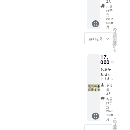
で分納
ベルに
2人
可】500
表記さ
お届
ｇ
れま
け予
×32PC
す。 商
定：
【商
2025
品開封
年08
品A～H
前には
こ
月
まで各
必ずお
の
リ
4P】
届けの
タ
ー
or250ｇ
リター
ン
詳細を見る
を
×64PC
ンに貼
選
択
【商
付され
す
る
品A～H
たラベ
17,
まで各
ルや注
8P】冷
000
意書き
円
凍食材
をご確
おまか
ミック
認くだ
せセッ
ス 詰め
さい。
ト！500
合わ
ｇ
せ ※原
支援
×40PC
材料及
者：
【商
び添加
3人
品A～H
物等の
お届
まで各
食品表
け予
5P】
示はお
定：
or 250
2025
届け商
年08
ｇ
品のラ
こ
月
×80PC
ベルに
の
リ
【商
表記さ
タ
ー
品A～H