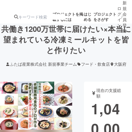
新
ロ
規
グ
会
プロジェクトを掲
はじ
プロジェクト
/
載するには
める
をさがす
イ
員
ン
登
共働き1200万世帯に届けたい×本当に
録
望まれている冷凍ミールキットを皆
と作りたい
人気のプロ
注目のリ
注目の新着プロ
募集終了が近いプ
もうすぐ公開
ジェクト
ターン
ジェクト
ロジェクト
されます
ふたば産業株式会社 新規事業チーム
フード・飲食店
大阪府
アート・写真
音楽
現在の支援総
テクノロジー・ガジェット
ゲーム・サ
額
1,04
映像・映画
書籍・雑誌
0,00
ビジネス・起業
チャレンジ