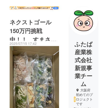
ネクストゴール
150万円挑戦
中！！ すまさぽ
ふたば
2025/07/15 17:42
ミール 製造の様
産業株
子
式会社
新規事
業チー
ム
大阪府
初めてのプ
ロジェクト
です