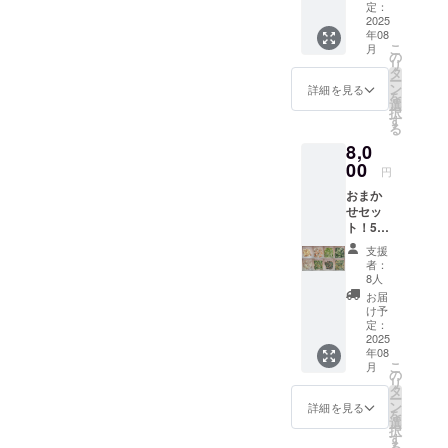
500ｇ
す。 商
定：
×8PCor
2025
品開封
年08
250ｇ
前には
こ
月
×16PC
必ずお
の
リ
】冷凍
届けの
タ
ー
食材
リター
ン
詳細を見る
を
ミック
ンに貼
選
択
ス 詰め
付され
す
る
合わ
たラベ
8,0
せ ※原
ルや注
材料及
00
意書き
円
び添加
をご確
おまか
物等の
認くだ
せセッ
食品表
さい。
ト！500
示はお
ｇ
届け商
支援
×16PC
品のラ
者：
【商
ベルに
8人
品A～H
表記さ
お届
まで各
れま
け予
１P】
す。 商
定：
or250ｇ
2025
品開封
年08
×32PC
前には
こ
月
【商
必ずお
の
リ
品A～H
届けの
タ
ー
まで各
リター
ン
詳細を見る
を
2P】冷
ンに貼
選
択
凍食材
付され
す
る