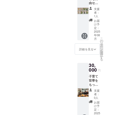
由セッ
め合わ
をご確
ト【備
せ ※原
認くだ
支援
考欄へ
材料及
さい。
者：
希望の
び添加
1人
食材を
物等の
お届
ご記入
食品表
け予
500ｇ
示はお
定：
×47PCo
2025
届け商
年08
r250ｇ
品のラ
こ
月
×94PC
ベルに
の
リ
】冷凍
表記さ
タ
ー
食材
れま
ン
詳細を見る
を
ミック
す。 商
選
択
ス 詰め
品開封
す
る
合わ
前には
30,
せ ※原
必ずお
材料及
000
届けの
円
び添加
リター
子育て
物等の
ンに貼
世帯を
食品表
付され
もっと
示はお
たラベ
もっと
届け商
ルや注
支援
特別に
品のラ
意書き
者：
支援し
ベルに
をご確
0人
たい！
表記さ
認くだ
お届
頑張っ
れま
さい。
け予
てほし
す。 商
定：
いと応
2025
品開封