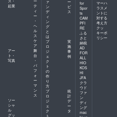
ス・
ー
ァ
ー
マーハ
for
起業
テ
ン
ビ
ラスメ
Spor
ィ
デ
ス
ントに
ts
ー
ィ
対する
CAM
・
ン
考え方
PFI
ヘ
グ
クッ
RE
ル
と
キーポ
ふる
ス
は
リシー
さと
ケ
プ
実
納税
ア
ロ
施
AD
アー
舞
ジ
事
FOR
ト・
台
ェ
例
ALL
写真
・
ク
HIO
パ
ト
KOS
フ
の
HI
ォ
作
JFA
ー
り
クラ
マ
方
ウド
ン
プ
統
ファ
ス
ロ
計
ン
ソー
ジ
デ
ディ
シャ
ェ
ー
ング
ル
ク
タ
mac
グッ
ト