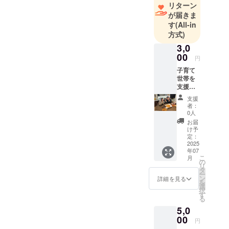
リターン
りました！
が届きま
す
(All-in
企業理念で
方式)
ある『たく
3,0
さんの笑顔
00
円
に出会いた
子育て
い』をテー
世帯を
支援し
マに
たい！
「本当に望
支援
頑張っ
者：
まれている
てほし
0人
いと応
冷凍ミール
お届
援頂け
け予
キットをみ
る皆様
定：
んなと作り
(御礼
2025
年07
メッ
たい」と思
こ
月
セージ
の
い立ち
リ
付き)
タ
ー
今回クラウ
ン
詳細を見る
を
選
ドファン
択
す
る
ディングに
5,0
挑戦しま
00
円
す！