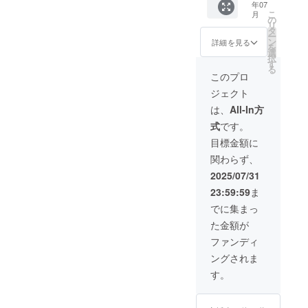
年07
援頂け
前には
こ
月
る皆様
必ずお
の
リ
(御礼
届けの
タ
ー
メッ
リター
ン
詳細を見る
を
セージ
ンに貼
選
択
付き) ※
付され
す
る
このリ
たラベ
このプロ
ターン
ルや注
ジェクト
は
意書き
15000
をご確
は、
All-In方
円のリ
認くだ
式
です。
ターン
さい。
と同じ
目標金額に
内容に
関わらず、
なりま
す。
2025/07/31
23:59:59
ま
でに集まっ
た金額が
ファンディ
ングされま
す。