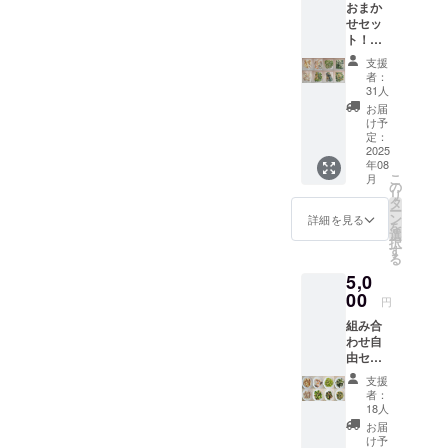
おまか
せセッ
ト！
500ｇ
支援
×8PC
者：
【商品A
31人
～Hまで
お届
各１P】
け予
or250ｇ
定：
×16PC
2025
年08
【商
こ
月
品A～H
の
リ
まで各
タ
ー
2P】冷
ン
詳細を見る
を
凍食材
選
択
ミック
す
る
ス 詰め
5,0
合わせ
※原材料
00
円
及び添
組み合
加物等
わせ自
の食品
由セッ
表示は
ト【備
お届け
支援
考欄へ
商品の
者：
希望の
ラベル
18人
食材を
に表記
お届
ご記入
されま
け予