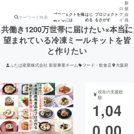
新
ロ
規
グ
会
プロジェクトを掲
はじ
プロジェクト
/
載するには
める
をさがす
イ
員
ン
登
共働き1200万世帯に届けたい×本当に
録
望まれている冷凍ミールキットを皆
と作りたい
人気のプロ
注目のリ
注目の新着プロ
募集終了が近いプ
もうすぐ公開
ジェクト
ターン
ジェクト
ロジェクト
されます
ふたば産業株式会社 新規事業チーム
フード・飲食店
大阪府
アート・写真
音楽
現在の支援総
テクノロジー・ガジェット
ゲーム・サ
額
1,04
映像・映画
書籍・雑誌
0,00
ビジネス・起業
チャレンジ