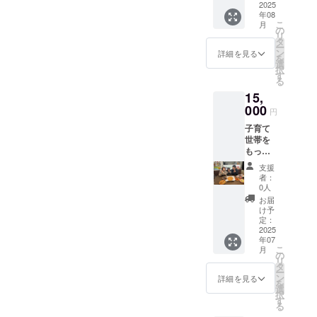
or 250
2025
届け商
年08
ｇ
品のラ
こ
月
×64PC
ベルに
の
リ
【商
表記さ
タ
ー
品A～H
れま
ン
詳細を見る
を
まで各
す。 商
選
択
8P】冷
品開封
す
る
凍食材
前には
15,
ミック
必ずお
ス 詰め
000
届けの
円
合わ
リター
子育て
せ ※原
ンに貼
世帯を
材料及
付され
もっと
び添加
たラベ
もっと
物等の
ルや注
支援
支援し
食品表
意書き
者：
たい！
示はお
をご確
0人
頑張っ
届け商
認くだ
お届
てほし
品のラ
さい。
け予
いと応
ベルに
定：
援頂け
2025
表記さ
年07
る皆様
れま
こ
月
(御礼
す。 商
の
リ
メッ
品開封
タ
ー
セージ
前には
ン
詳細を見る
を
付き) ※
必ずお
選
択
このリ
届けの
す
る
ターン
リター