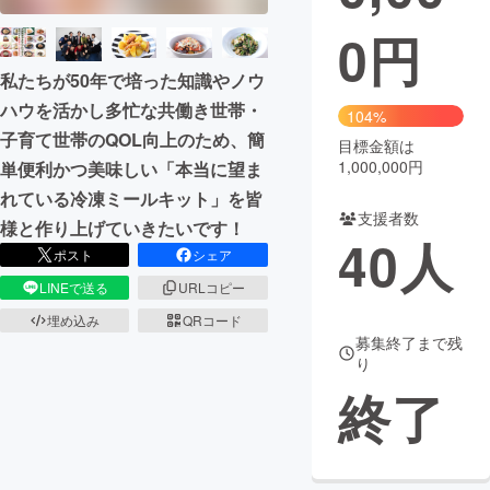
0
円
まちづくり・地域活性化
私たちが50年で培った知識やノウ
ハウを活かし多忙な共働き世帯・
CAMPFIRE for Social Good
CAMPFIRE Creation
104%
子育て世帯のQOL向上のため、簡
CAMPFIREふるさと納税
machi-ya
コミュニティ
目標金額は
1,000,000円
単便利かつ美味しい「本当に望ま
れている冷凍ミールキット」を皆
支援者数
様と作り上げていきたいです！
40
人
ポスト
シェア
LINEで送る
URLコピー
埋め込み
QRコード
募集終了まで残
り
終了