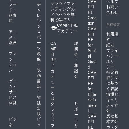
CAM
ヘルプ
クラウドファ
フー
チ
PFI
お問い
ンディングの
ド・
ャ
RE
合わせ
ノウハウを無
飲食
レ
Crea
料で学ぼう
店
ン
tion
各種規定
CAMPFIRE
ジ
CAM
アカデミー
アニ
ス
利用規
PFI
メ・
ポ
約
RE
漫画
ー
CA
説
細則
for
ツ
MP
明
プライ
Soci
ファ
映
FI
会
バシー
al
ッ
像
RE
・
ポリ
Goo
ショ
・
ア
相
シー
d
ン
映
カ
談
特定商
CAM
画
デ
会
取引法
PFI
ゲー
書
ミ
に基づ
RE
ム・
籍
ー
く表記
for
サー
・
と
情報セ
Ente
ビス
雑
は
キュリ
rtain
開発
誌
ク
サ
ティ方
men
出
ラ
ポ
針
t
版
ウ
ー
反社基
CAM
ビジ
ビ
ド
ト
本方針
PFI
ネ
ュ
フ
サ
カスタ
RE