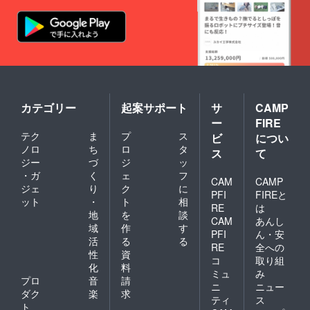
カテゴリー
起案サポート
サ
CAMP
ー
FIRE
テク
ま
プ
ス
ビ
につい
ノロ
ち
ロ
タ
ス
て
ジー
づ
ジ
ッ
・ガ
く
ェ
フ
CAM
CAMP
ジェ
り
ク
に
PFI
FIREと
ット
・
ト
相
RE
は
地
を
談
CAM
あんし
域
作
す
PFI
ん・安
活
る
る
RE
全への
性
資
コ
取り組
化
料
ミュ
み
プロ
音
請
ニ
ニュー
ダク
楽
求
ティ
ス
ト