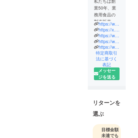
私たちは創
業50年、業
務用食品の
製造販売を
https://www.futaba-sangyo.co.jp/
し続けてき
https://x.com/futabasangyo50
た、"食"のプ
https://www.instagram.com/futaba_50/
https://www.facebook.com/profile.php?id=61576134081285
ロフェッ
https://www.instagram.com/fu_chan89/
ショナル、
特定商取引
ふたば産業
法に基づく
株式会社で
表記
す🥬
メッセー
そんな私た
ジを送る
ちが50年で
培った知
識・ノウハ
リターンを
ウを活かし
てこの度、
選ぶ
ご家庭向け
の商品を販
目標金額
売させて頂
未達でも
くこととな