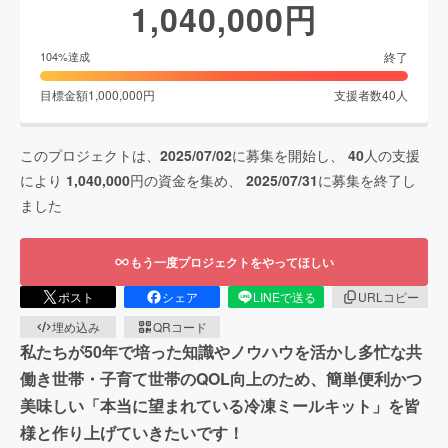
1,040,000
円
終了
104
%達成
目標金額
1,000,000
円
支援者数
40
人
このプロジェクトは、
2025/07/02
に募集を開始し、
40
人の支援
により
1,040,000
円の資金を集め、
2025/07/31
に募集を終了し
ました
もう一度プロジェクトをやってほしい
ポスト
シェア
LINEで送る
URLコピー
埋め込み
QRコード
私たちが50年で培った知識やノウハウを活かし多忙な共
働き世帯・子育て世帯のQOL向上のため、簡単便利かつ
美味しい「本当に望まれている冷凍ミールキット」を皆
様と作り上げていきたいです！