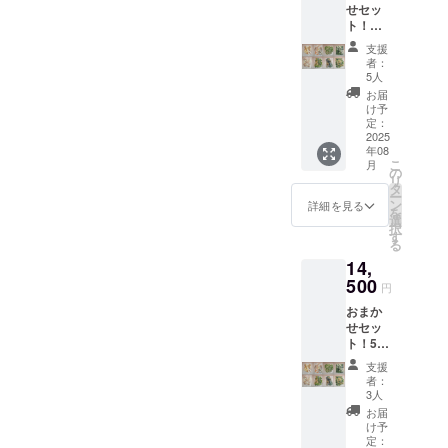
せセッ
び添加
さい。
ト！
物等の
【配送
食品表
支援
２回ま
示はお
者：
で分納
届け商
5人
可】500
品のラ
お届
ｇ
ベルに
け予
×24PC
表記さ
定：
【商
2025
れま
年08
品A～H
す。 商
こ
月
まで各
品開封
の
リ
3P】
前には
タ
ー
or250ｇ
必ずお
ン
詳細を見る
を
×48PC
届けの
選
択
【商
リター
す
る
品A～H
ンに貼
14,
まで各
付され
6P】冷
500
たラベ
円
凍食材
ルや注
おまか
ミック
意書き
せセッ
ス 詰め
をご確
ト！500
合わ
認くだ
ｇ
せ ※原
さい。
支援
×32PC
材料及
者：
【商
び添加
3人
品A～H
物等の
お届
まで各
食品表
け予
4P】
示はお
定：