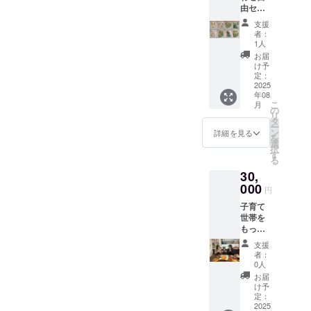
由セッ
め合わ
をご確
ト【備
せ ※原
認くだ
支援
考欄へ
材料及
さい。
者：
希望の
び添加
1人
食材を
物等の
お届
ご記入
食品表
け予
500ｇ
示はお
定：
×47PCo
2025
届け商
年08
r250ｇ
品のラ
こ
月
×94PC
ベルに
の
リ
】冷凍
表記さ
タ
ー
食材
れま
ン
詳細を見る
を
ミック
す。 商
選
択
ス 詰め
品開封
す
る
合わ
前には
30,
せ ※原
必ずお
材料及
000
届けの
円
び添加
リター
子育て
物等の
ンに貼
世帯を
食品表
付され
もっと
示はお
たラベ
もっと
届け商
ルや注
支援
特別に
品のラ
意書き
者：
支援し
ベルに
をご確
0人
たい！
表記さ
認くだ
お届
頑張っ
れま
さい。
け予
てほし
す。 商
定：
いと応
2025
品開封