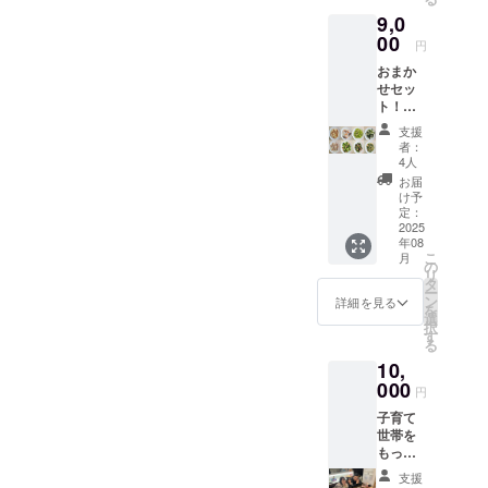
ミック
たラベ
9,0
ス 詰め
ルや注
合わ
00
意書き
円
せ 原
をご確
おまか
材料及
認くだ
せセッ
び添加
さい。
ト！
物等の
【配送
食品表
支援
２回ま
示はお
者：
で分納
届け商
4人
可】500
品のラ
お届
ｇ
ベルに
け予
×16PC
表記さ
定：
【商
2025
れま
年08
品A～H
す。 商
こ
月
まで各
品開封
の
リ
2P】
前には
タ
ー
or250ｇ
必ずお
ン
詳細を見る
を
×32PC
届けの
選
択
【商
リター
す
る
品A～H
ンに貼
10,
まで各
付され
4P】冷
000
たラベ
円
凍食材
ルや注
子育て
ミック
意書き
世帯を
ス 詰め
をご確
もっと
合わ
認くだ
支援し
せ ※
さい。
支援
たい！