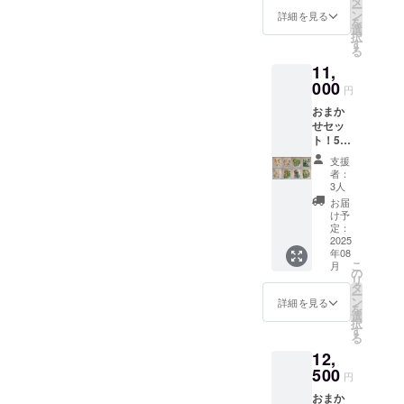
タ
ー
食材
ン
詳細を見る
を
ミック
選
択
ス 詰め
す
る
合わ
11,
せ ※原
材料及
000
円
び添加
おまか
物等の
せセッ
食品表
ト！500
示はお
ｇ
届け商
支援
×24PC
品のラ
者：
【商
ベルに
3人
品A～H
表記さ
お届
まで各
れま
け予
3P】
す。 商
定：
or250ｇ
2025
品開封
年08
×48PC
前には
こ
月
【商
必ずお
の
リ
品A～H
届けの
タ
ー
まで各
リター
ン
詳細を見る
を
6P】冷
ンに貼
選
択
凍食材
付され
す
る
ミック
たラベ
12,
ス 詰め
ルや注
合わ
500
意書き
円
せ ※原
をご確
おまか
材料及
認くだ