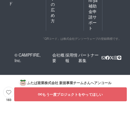
hi-ya
ド
の
補助
広
金申
め
請サ
方
ポー
ト
「QRコード」は株式会社デンソーウェーブの登録商標です。
© CAMPFIRE,
会社概
採用情
パートナー
Inc.
要
報
募集
ふたば産業株式会社 新規事業チーム
さんへアンコール
もう一度プロジェクトをやってほしい
183