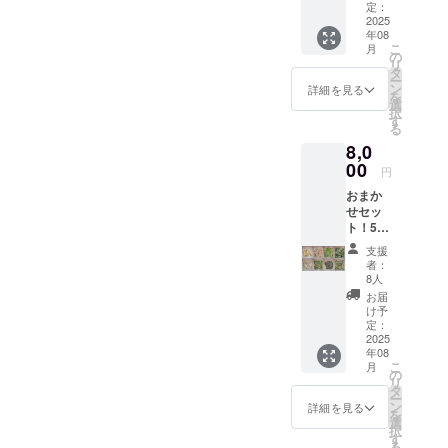
500ｇ
す。 商
定：
×8PCor
2025
品開封
年08
250ｇ
前には
こ
月
×16PC
必ずお
の
リ
】冷凍
届けの
タ
ー
食材
リター
ン
詳細を見る
を
ミック
ンに貼
選
択
ス 詰め
付され
す
る
合わ
たラベ
8,0
せ ※原
ルや注
材料及
00
意書き
円
び添加
をご確
おまか
物等の
認くだ
せセッ
食品表
さい。
ト！500
示はお
ｇ
届け商
支援
×16PC
品のラ
者：
【商
ベルに
8人
品A～H
表記さ
お届
まで各
れま
け予
１P】
す。 商
定：
or250ｇ
2025
品開封
年08
×32PC
前には
こ
月
【商
必ずお
の
リ
品A～H
届けの
タ
ー
まで各
リター
ン
詳細を見る
を
2P】冷
ンに貼
選
択
凍食材
付され
す
る