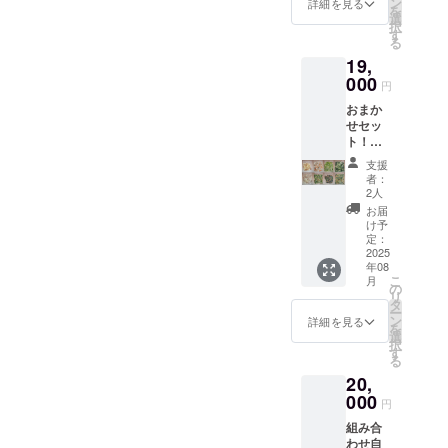
れま
ン
詳細を見る
を
まで各
す。 商
選
択
10P】
品開封
す
る
冷凍食
前には
19,
材ミッ
必ずお
クス 詰
000
届けの
円
め合わ
リター
おまか
せ ※原
ンに貼
せセッ
材料及
付され
ト！
び添加
たラベ
【配送3
物等の
ルや注
支援
回まで
食品表
意書き
者：
分納
示はお
をご確
2人
可】500
届け商
認くだ
お届
ｇ
品のラ
さい。
け予
×40PC
ベルに
定：
【商
2025
表記さ
年08
品A～H
れま
こ
月
まで各
す。 商
の
リ
5P】
品開封
タ
ー
or250ｇ
前には
ン
詳細を見る
を
×80PC
必ずお
選
択
【商
届けの
す
る
品A～H
リター
20,
まで各
ンに貼
10P】
000
付され
円
冷凍食
たラベ
組み合
材ミッ
ルや注
わせ自
クス 詰
意書き