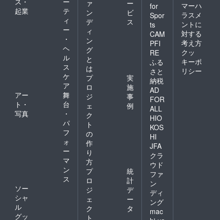
ス・
ー
ァ
ー
マーハ
for
起業
テ
ン
ビ
ラスメ
Spor
ィ
デ
ス
ントに
ts
ー
ィ
対する
CAM
・
ン
考え方
PFI
ヘ
グ
クッ
RE
ル
と
キーポ
ふる
ス
は
リシー
さと
ケ
プ
実
納税
ア
ロ
施
AD
アー
舞
ジ
事
FOR
ト・
台
ェ
例
ALL
写真
・
ク
HIO
パ
ト
KOS
フ
の
HI
ォ
作
JFA
ー
り
クラ
マ
方
ウド
ン
プ
統
ファ
ス
ロ
計
ン
ソー
ジ
デ
ディ
シャ
ェ
ー
ング
ル
ク
タ
mac
グッ
ト