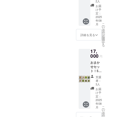
で分納
ベルに
2人
可】500
表記さ
お届
ｇ
れま
け予
×32PC
す。 商
定：
【商
2025
品開封
年08
品A～H
前には
こ
月
まで各
必ずお
の
リ
4P】
届けの
タ
ー
or250ｇ
リター
ン
詳細を見る
を
×64PC
ンに貼
選
択
【商
付され
す
る
品A～H
たラベ
17,
まで各
ルや注
8P】冷
000
意書き
円
凍食材
をご確
おまか
ミック
認くだ
せセッ
ス 詰め
さい。
ト！500
合わ
ｇ
せ ※原
支援
×40PC
材料及
者：
【商
び添加
3人
品A～H
物等の
お届
まで各
食品表
け予
5P】
示はお
定：
or 250
2025
届け商
年08
ｇ
品のラ
こ
月
×80PC
ベルに
の
リ
【商
表記さ
タ
ー
品A～H