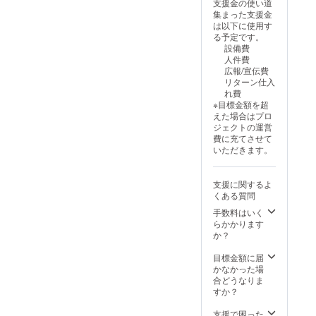
支援金の使い道
集まった支援金
は以下に使用す
る予定です。
設備費
人件費
広報/宣伝費
リターン仕入
れ費
※目標金額を超
えた場合はプロ
ジェクトの運営
費に充てさせて
いただきます。
支援に関するよ
くある質問
手数料はいく
らかかります
か？
目標金額に届
かなかった場
合どうなりま
すか？
支援で困った