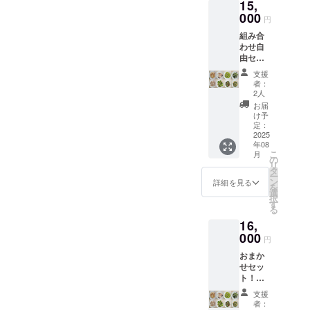
15,
は
ンに貼
10000
000
付され
円
円のリ
たラベ
組み合
ターン
ルや注
わせ自
と同じ
意書き
由セッ
内容に
をご確
ト【備
なりま
認くだ
支援
考欄へ
す。
さい。
者：
希望の
2人
食材を
お届
ご記入
け予
500ｇ
定：
×34PCo
2025
年08
r250ｇ
こ
月
×68PC
の
リ
】冷凍
タ
ー
食材
ン
詳細を見る
を
ミック
選
択
ス 詰め
す
る
合わ
16,
せ ※原
材料及
000
円
び添加
おまか
物等の
せセッ
食品表
ト！
示はお
【配送
届け商
支援
２回ま
品のラ
者：