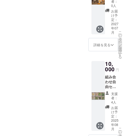
原材料
者：
頑張っ
及び添
0人
てほし
加物等
お届
いと応
の食品
け予
援頂け
表示は
定：
る皆様
2027
お届け
年07
(御礼
商品の
こ
月
メッ
ラベル
の
リ
セージ
に表記
タ
ー
付き) ※
されま
ン
詳細を見る
を
このリ
す。 商
選
択
ターン
品開封
す
る
は3000
前には
10,
円のリ
必ずお
ターン
000
届けの
円
と同じ
リター
組み合
内容に
ンに貼
わせ自
なりま
付され
由セッ
す。
たラベ
ト【備
ルや注
支援
考欄へ
意書き
者：
希望の
をご確
4人
食材を
認くだ
お届
ご記入
さい。
け予
500ｇ
定：
×22PCo
2025
年08
r 250ｇ
こ
月
×44PC
の
リ
】冷凍