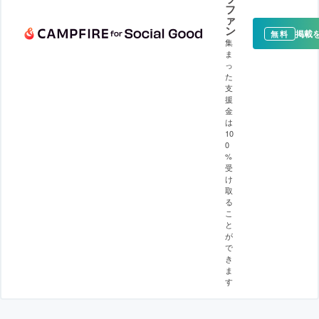
フ
ァ
ン
掲載
無料
集
ま
っ
た
支
援
金
は
10
0
%
受
け
取
る
こ
と
が
で
き
ま
す