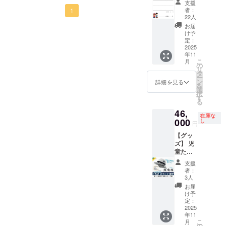
支援
と共にお受け取りくださ
キ】 児
者：
す。下記の施設でお知らせ
1
童から
22人
い。 お手元に届くまで、
感謝の
のチラシを掲示していただ
お届
気持ち
け予
今しばらくお待ちいただけ
きました。掲示場所は今後
を込め
定：
て、お
2025
ますと幸いです。〇お届け
も増えていく予定です。ご
年11
礼のお
こ
月
に関するご案内（郵便） 配
手紙ま
の
協力よろしくお願いしま
リ
たはハ
タ
送方法: 郵便（日本郵便）に
ー
ガキを
す。・中央生涯学習セン
ン
詳細を見る
を
お送り
選
てお届けいたします。 到着
択
ター・清原地区市民セン
しま
す
る
す。 お
予定日: 郵便のため、発送か
ター・宇都宮市内の店舗※事
46,
手数で
在庫な
ら通常2〜4日程度でのお届
すが，
000
し
務局の連絡先に錯誤があり
円
郵便番
けとなる見込みです。（土
【グッ
号，住
ましたので修正しまし
ズ】 児
所，氏
日を挟むため、地域によっ
童たち
た。 ご迷惑をおかけしま
名，電
の意見
話番号
ては多少遅れる可能性がご
支援
した。
を聞い
の入力
者：
ざいます。） 追跡について:
てデザ
をお願
3人
インし
いしま
お届
恐れ入りますが、こちらの
た「簡
す。
け予
易ヘル
定：
リターンは追跡番号がござ
メット
2025
年11
機能が
いませんので、予めご了承
こ
月
付帯し
の