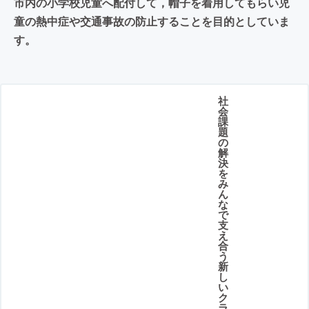
市内の小学校児童へ配付して，帽子を着用してもらい児
童の熱中症や交通事故の防止することを目的としていま
す。
社
会
課
題
の
解
決
を
み
ん
な
で
支
え
合
う
新
し
い
ク
ラ