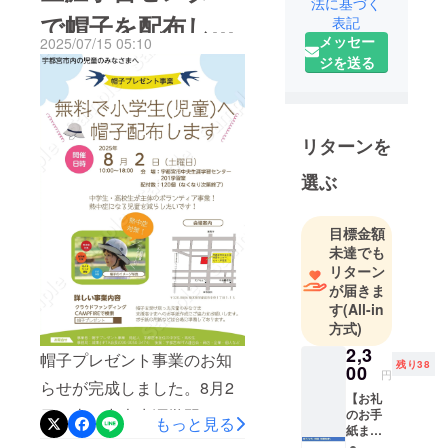
法に基づく
付帯した新しい帽子」をプ
で帽子を配布しま
高校生で
うございました。（令和7年
表記
レゼントするという目標を
メッセー
「帽子プレ
2025/07/15 05:10
7月11日）
す。
ジを送る
ゼント事
達成することができまし
業」を考え
た。心より御礼申し上げま
ました。
す。〇お礼のお手紙 発送完
PTAや地域の
リターンを
了のお知らせ 令和7年12月
商店・企
業・個人の
選ぶ
21日（日）ご支援いただい
方などが協
た皆様へのリターン品「児
力してくれ
目標金額
童から感謝の気持ちを込め
ています。
未達でも
ありがとう
たお礼のお手紙」の発送が
リターン
ございま
が届きま
すべて完了いたしましたこ
す。
す
(All-in
とをご報告させていただき
方式)
ます。 子どもたちが心を
2,3
帽子プレゼント事業のお知
残り38
00
込めて書いた感謝のメッ
円
らせが完成しました。8月2
【お礼
セージです。プロジェクト
日（土）中央生涯学習セン
のお手
もっと見る
紙また
達成の喜びを、ぜひお手紙
ターで帽子を配布いたしま
はハガ