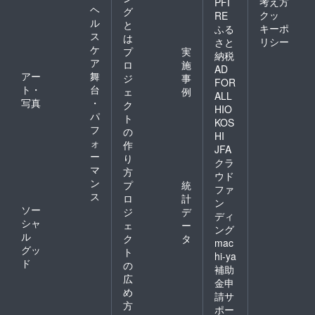
考え方
PFI
ヘ
グ
クッ
RE
ル
と
キーポ
ふる
ス
は
リシー
さと
ケ
プ
実
納税
ア
ロ
施
AD
アー
舞
ジ
事
FOR
ト・
台
ェ
例
ALL
写真
・
ク
HIO
パ
ト
KOS
フ
の
HI
ォ
作
JFA
ー
り
クラ
マ
方
ウド
ン
プ
統
ファ
ス
ロ
計
ン
ソー
ジ
デ
ディ
シャ
ェ
ー
ング
ル
ク
タ
mac
グッ
ト
hi-ya
ド
の
補助
広
金申
め
請サ
方
ポー