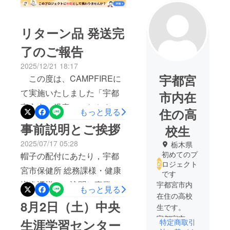
リターン品 発送完
了のご報告
2025/12/21 18:17
宇都宮
この度は、CAMPFIREに
て実施いたしました「宇都
市内在
宮市内の児童のみなさまへ
住の高
もっと見る
新しい帽子をプレゼントし
事前説明とご挨拶
校生
たい。」プロジェクトに、
2025/07/17 05:28
栃木県
多大なる温かいご支援を賜
初めてのプ
帽子の配付にあたり，宇都
ロジェクト
り、誠にありがとうござい
宮市保健所 総務課様・健康
です
ました。 皆様からのご支
増進課様へご訪問し事業内
宇都宮市内
もっと見る
援のおかげで、目標金額を
在住の高校
容のご説明に行ってきまし
8月2日（土）中央
生です。
達成し、宇都宮市内の児童
た。ご担当者様，お時間を
宇都宮市内
生涯学習センター
へ「簡易ヘルメット機能が
特定商取引
とっていただき，ありがと
の中学生・