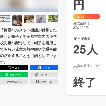
円
まちづくり・地域活性化
101%
目標金額は
CAMPFIRE for Social Good
CAMPFIRE Creation
276,000円
「簡易ヘルメット機能が付帯した
CAMPFIREふるさと納税
machi-ya
コミュニティ
新しい帽子」を宇都宮市内の小学
支援者数
校児童へ配付して，帽子を着用し
25
人
てもらい児童の熱中症や交通事故
の防止することを目的としていま
す。
募集終了まで残
ポスト
シェア
り
LINEで送る
URLコピー
終了
埋め込み
QRコード