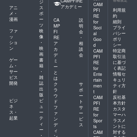
CAMPFIRE
ジ
CAM
アカデミー
アニ
ス
利用規
PFI
メ・
ポ
約
RE
漫画
ー
CA
説
細則
for
ツ
MP
明
プライ
Soci
ファ
映
FI
会
バシー
al
ッ
像
RE
・
ポリ
Goo
ショ
・
ア
相
シー
d
ン
映
カ
談
特定商
CAM
画
デ
会
取引法
PFI
ゲー
書
ミ
に基づ
RE
ム・
籍
ー
く表記
for
サー
・
と
情報セ
Ente
ビス
雑
は
キュリ
rtain
開発
誌
ク
サ
ティ方
men
出
ラ
ポ
針
t
版
ウ
ー
反社基
CAM
ビジ
ビ
ド
ト
本方針
PFI
ネ
ュ
フ
サ
カスタ
RE
ス・
ー
ァ
ー
マーハ
for
起業
テ
ン
ビ
ラスメ
Spor
ィ
デ
ス
ントに
ts
ー
ィ
対する
CAM
・
ン