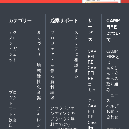
カテゴリー
起案サポート
サ
CAMP
ー
FIRE
テク
ま
プ
ス
ビ
につい
ノロ
ち
ロ
タ
ス
て
ジー
づ
ジ
ッ
・ガ
く
ェ
フ
CAM
CAMP
ジェ
り
ク
に
PFI
FIREと
ット
・
ト
相
RE
は
地
を
談
CAM
あんし
域
作
す
PFI
ん・安
活
る
る
RE
全への
性
資
コ
取り組
化
料
ミュ
み
プロ
音
請
ニ
ニュー
ダク
楽
求
ティ
ス
ト
CAM
ヘルプ
クラウドファ
フー
チ
PFI
お問い
ンディングの
ド・
ャ
RE
合わせ
ノウハウを無
飲食
レ
Crea
料で学ぼう
店
ン
tion
各種規定