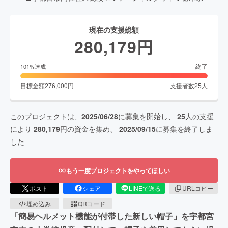
現在の支援総額
280,179
円
終了
101
%達成
目標金額
276,000
円
支援者数
25
人
このプロジェクトは、
2025/06/28
に募集を開始し、
25
人の支援
により
280,179
円の資金を集め、
2025/09/15
に募集を終了しま
した
もう一度プロジェクトをやってほしい
ポスト
シェア
LINEで送る
URLコピー
埋め込み
QRコード
「簡易ヘルメット機能が付帯した新しい帽子」を宇都宮