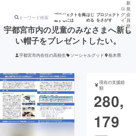
新
ロ
規
グ
会
プロジェクトを掲
はじ
プロジェクト
/
載するには
める
をさがす
イ
員
ン
登
宇都宮市内の児童のみなさまへ新し
録
い帽子をプレゼントしたい。
人気のプロ
注目のリ
注目の新着プロ
募集終了が近いプ
もうすぐ公開
宇都宮市内在住の高校生
ソーシャルグッド
栃木県
ジェクト
ターン
ジェクト
ロジェクト
されます
アート・写真
音楽
現在の支援総
額
280,
テクノロジー・ガジェット
ゲーム・サ
179
映像・映画
書籍・雑誌
ビジネス・起業
チャレンジ