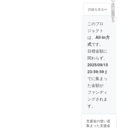
リ
ください。 〇ご確認いただ
た新し
タ
ー
い帽
ン
詳細を見る
きたい事項 もし、発送完
を
子」を
選
択
提供致
す
了のご報告から7日程度経っ
る
しま
このプロ
す。 ・
てもお手紙が届かない場合
ジェクト
数量：1
は、大変お手数をおかけい
個 ・サ
は、
All-In方
イズ：
たしますが、CAMPFIREの
式
です。
フリー
サイズ
目標金額に
メッセージまでご連絡くだ
お手数
関わらず、
です
さい。速やかに状況を確認
が，郵
2025/09/15
させていただきます。 皆
便番
23:59:59
ま
号，住
様の温かいご支援が、宇都
所，氏
でに集まっ
名，電
宮の児童の安全に繋がるこ
た金額が
話番号
の入力
とに、改めて感謝申し上げ
ファンディ
をお願
ングされま
ます。 今後とも、私たち
いしま
す。
す。
の「帽子プレゼント事業」
を、温かく見守っていただ
支援金の使い道
けますと幸いです。
集まった支援金