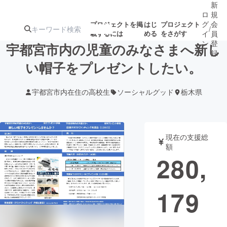
新
ロ
規
グ
会
プロジェクトを掲
はじ
プロジェクト
/
載するには
める
をさがす
イ
員
ン
登
宇都宮市内の児童のみなさまへ新し
録
い帽子をプレゼントしたい。
人気のプロ
注目のリ
注目の新着プロ
募集終了が近いプ
もうすぐ公開
宇都宮市内在住の高校生
ソーシャルグッド
栃木県
ジェクト
ターン
ジェクト
ロジェクト
されます
アート・写真
音楽
現在の支援総
額
280,
テクノロジー・ガジェット
ゲーム・サ
179
映像・映画
書籍・雑誌
ビジネス・起業
チャレンジ