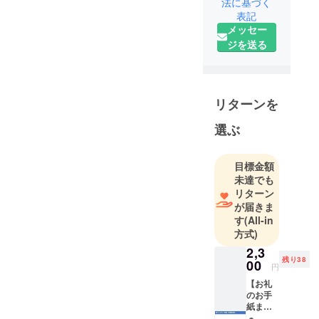
法に基づく
高校生で
表記
メッセー
「帽子プレ
ジを送る
ゼント事
業」を考え
ました。
PTAや地域の
リターンを
商店・企
業・個人の
選ぶ
方などが協
力してくれ
目標金額
ています。
未達でも
ありがとう
リターン
ございま
が届きま
す。
す
(All-in
方式)
2,3
残り38
00
円
【お礼
のお手
紙また
はハガ