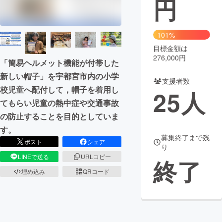
円
まちづくり・地域活性化
101%
目標金額は
CAMPFIRE for Social Good
CAMPFIRE Creation
276,000円
「簡易ヘルメット機能が付帯した
CAMPFIREふるさと納税
machi-ya
コミュニティ
新しい帽子」を宇都宮市内の小学
支援者数
校児童へ配付して，帽子を着用し
25
人
てもらい児童の熱中症や交通事故
の防止することを目的としていま
す。
募集終了まで残
ポスト
シェア
り
LINEで送る
URLコピー
終了
埋め込み
QRコード