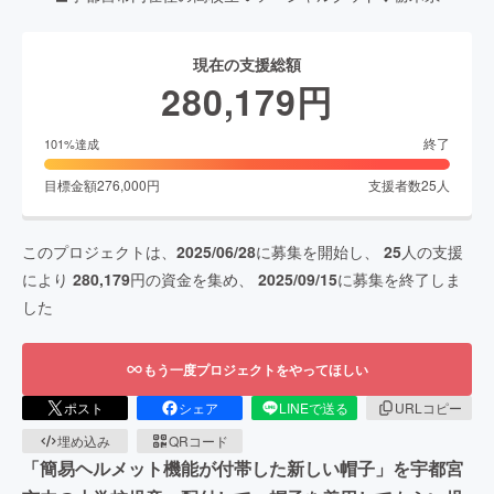
現在の支援総額
280,179
円
終了
101
%達成
目標金額
276,000
円
支援者数
25
人
このプロジェクトは、
2025/06/28
に募集を開始し、
25
人の支援
により
280,179
円の資金を集め、
2025/09/15
に募集を終了しま
した
もう一度プロジェクトをやってほしい
ポスト
シェア
LINEで送る
URLコピー
埋め込み
QRコード
「簡易ヘルメット機能が付帯した新しい帽子」を宇都宮