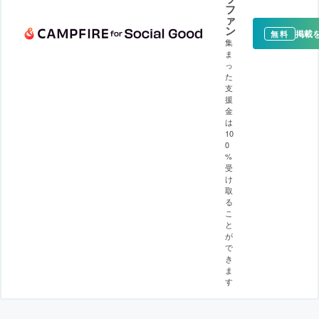
フ
ァ
ン
掲載
無料
集
ま
っ
た
支
援
金
は
10
0
%
受
け
取
る
こ
と
が
で
き
ま
す