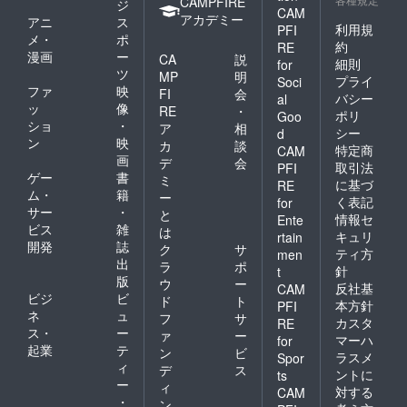
CAMPFIRE
ジ
CAM
アカデミー
アニ
ス
利用規
PFI
メ・
ポ
約
RE
漫画
ー
CA
説
細則
for
ツ
MP
明
プライ
Soci
ファ
映
FI
会
バシー
al
ッ
像
RE
・
ポリ
Goo
ショ
・
ア
相
シー
d
ン
映
カ
談
特定商
CAM
画
デ
会
取引法
PFI
ゲー
書
ミ
に基づ
RE
ム・
籍
ー
く表記
for
サー
・
と
情報セ
Ente
ビス
雑
は
キュリ
rtain
開発
誌
ク
サ
ティ方
men
出
ラ
ポ
針
t
版
ウ
ー
反社基
CAM
ビジ
ビ
ド
ト
本方針
PFI
ネ
ュ
フ
サ
カスタ
RE
ス・
ー
ァ
ー
マーハ
for
起業
テ
ン
ビ
ラスメ
Spor
ィ
デ
ス
ントに
ts
ー
ィ
対する
CAM
・
ン