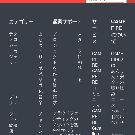
カテゴリー
起案サポート
サ
CAMP
ー
FIRE
テク
ま
プ
ス
ビ
につい
ノロ
ち
ロ
タ
ス
て
ジー
づ
ジ
ッ
・ガ
く
ェ
フ
CAM
CAMP
ジェ
り
ク
に
PFI
FIREと
ット
・
ト
相
RE
は
地
を
談
CAM
あんし
域
作
す
PFI
ん・安
活
る
る
RE
全への
性
資
コ
取り組
化
料
ミュ
み
プロ
音
請
ニ
ニュー
ダク
楽
求
ティ
ス
ト
CAM
ヘルプ
クラウドファ
フー
チ
PFI
お問い
ンディングの
ド・
ャ
RE
合わせ
ノウハウを無
飲食
レ
Crea
料で学ぼう
店
ン
tion
各種規定