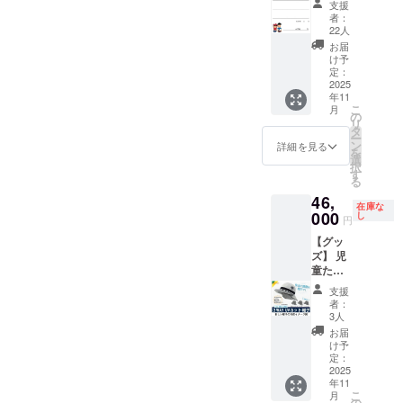
支援
キ】 児
者：
童から
22人
感謝の
お届
気持ち
け予
を込め
定：
て、お
2025
年11
礼のお
こ
月
手紙ま
の
リ
たはハ
タ
ー
ガキを
ン
詳細を見る
を
お送り
選
択
しま
す
る
す。 お
46,
手数で
在庫な
すが，
000
し
円
郵便番
【グッ
号，住
ズ】 児
所，氏
童たち
名，電
の意見
話番号
支援
を聞い
の入力
者：
てデザ
をお願
3人
インし
いしま
お届
た「簡
す。
け予
易ヘル
定：
メット
2025
年11
機能が
こ
月
付帯し
の