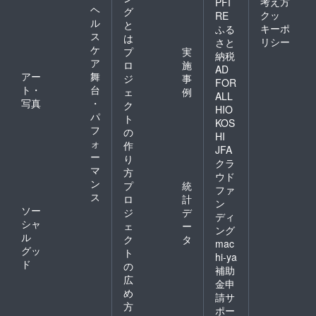
考え方
PFI
ヘ
グ
クッ
RE
ル
と
キーポ
ふる
ス
は
リシー
さと
ケ
プ
実
納税
ア
ロ
施
AD
アー
舞
ジ
事
FOR
ト・
台
ェ
例
ALL
写真
・
ク
HIO
パ
ト
KOS
フ
の
HI
ォ
作
JFA
ー
り
クラ
マ
方
ウド
ン
プ
統
ファ
ス
ロ
計
ン
ソー
ジ
デ
ディ
シャ
ェ
ー
ング
ル
ク
タ
mac
グッ
ト
hi-ya
ド
の
補助
広
金申
め
請サ
方
ポー