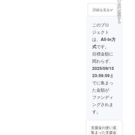
リ
た新し
タ
ー
い帽
ン
詳細を見る
を
子」を
選
択
提供致
す
る
しま
このプロ
す。 ・
ジェクト
数量：1
個 ・サ
は、
All-In方
イズ：
式
です。
フリー
サイズ
目標金額に
お手数
関わらず、
です
が，郵
2025/09/15
便番
23:59:59
ま
号，住
所，氏
でに集まっ
名，電
た金額が
話番号
の入力
ファンディ
をお願
ングされま
いしま
す。
す。
支援金の使い道
集まった支援金