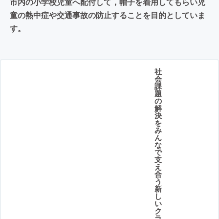
市内の小学校児童へ配付して，帽子を着用してもらい児
童の熱中症や交通事故の防止することを目的としていま
す。
社
会
課
題
の
解
決
を
み
ん
な
で
支
え
合
う
新
し
い
ク
ラ