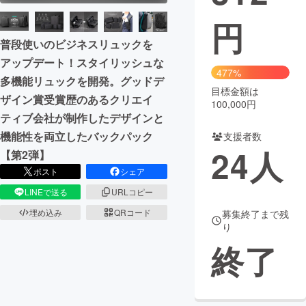
円
まちづくり・地域活性化
普段使いのビジネスリュックを
アップデート！スタイリッシュな
CAMPFIRE for Social Good
CAMPFIRE Creation
477%
多機能リュックを開発。グッドデ
CAMPFIREふるさと納税
machi-ya
コミュニティ
目標金額は
ザイン賞受賞歴のあるクリエイ
100,000円
ティブ会社が制作したデザインと
機能性を両立したバックパック
支援者数
24
人
【第2弾】
ポスト
シェア
LINEで送る
URLコピー
埋め込み
QRコード
募集終了まで残
り
終了