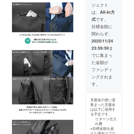
セット
ジェクト
付)×2個
※先着10
は、
All-In方
名 ※出
式
です。
荷時
期：
目標金額に
2025年
関わらず、
11月末
頃 ※消
2025/11/24
費税、
23:59:59
ま
送料込
み
でに集まっ
た金額が
ファンディ
ングされま
す。
支援金の使い道
集まった支援金
は以下に使用す
る予定です。
リターン仕入
れ費
※目標金額を超
えた場合はプロ