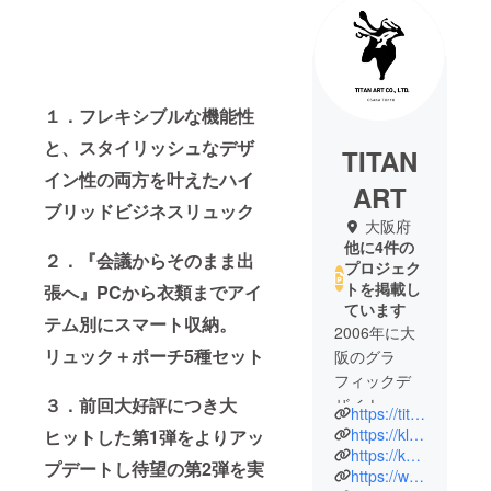
１．
フレキシブルな機能性
と、スタイリッシュなデザ
TITAN
イン性の両方を叶えたハイ
ART
ブリッドビジネスリュック
大阪府
他に4件の
２．『会議からそのまま出
プロジェク
トを掲載し
張へ』PCから衣類までアイ
ています
テム別にスマート収納。
2006年に大
リュック＋ポーチ5種セット
阪のグラ
フィックデ
３．前回大好評につき大
ザイナー集
https://titan-art.com/
団によって
https://klonklonklon.com/
ヒットした第1弾をよりアッ
創設された
https://kuronos96.com/
プデートし待望の第2弾を実
https://www.instagram.com/klon_klon_klon/
クリエイ