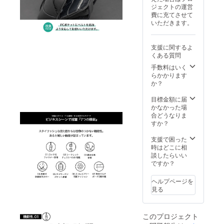
ジェクトの運営
費に充てさせて
いただきます。
支援に関するよ
くある質問
手数料はいく
らかかります
か？
目標金額に届
かなかった場
合どうなりま
すか？
支援で困った
時はどこに相
談したらいい
ですか？
ヘルプページを
見る
このプロジェクト