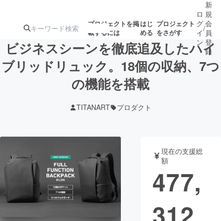
新
ロ
規
グ
会
プロジェクトを掲
はじ
プロジェクト
/
載するには
める
をさがす
イ
員
ン
登
ビジネスシーンを徹底追及したハイ
録
ブリッドリュック。18個の収納、7つ
の機能を搭載
人気のプロ
注目のリ
注目の新着プロ
募集終了が近いプ
もうすぐ公開
ジェクト
ターン
ジェクト
ロジェクト
されます
TITANART
プロダクト
アート・写真
音楽
現在の支援総
テクノロジー・ガジェット
ゲーム・サ
額
477,
映像・映画
書籍・雑誌
312
ビジネス・起業
チャレンジ