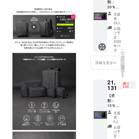
割：
20％OF
F！】
支援
リュッ
者：
ク(ポー
24人
チ5点
お届
セット
け予
付) 定価
定：
24,860
2025
年11
円から
こ
月
20%OF
の
リ
F
タ
ー
リュッ
ン
詳細を見る
を
ク(ポー
選
択
チ5点
す
る
セット
21,
付)×1個
残り
※先着50
131
200
円
名 ※出
【早
荷時
割：
期：
15％OF
2025年
F！】
11月末
支援
リュッ
頃 ※消
者：
ク(ポー
費税、
0人
チ5点
送料込
お届
セット
み
け予
付) 定価
定：