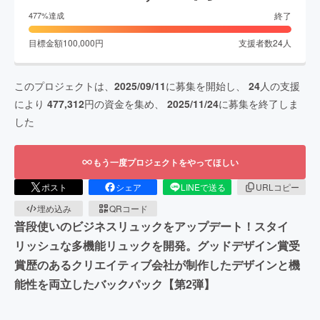
終了
477
%達成
目標金額
100,000
円
支援者数
24
人
このプロジェクトは、
2025/09/11
に募集を開始し、
24
人の支援
により
477,312
円の資金を集め、
2025/11/24
に募集を終了しま
した
もう一度プロジェクトをやってほしい
ポスト
シェア
LINEで送る
URLコピー
埋め込み
QRコード
普段使いのビジネスリュックをアップデート！スタイ
リッシュな多機能リュックを開発。グッドデザイン賞受
賞歴のあるクリエイティブ会社が制作したデザインと機
能性を両立したバックパック【第2弾】