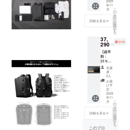
24,860
2025
年11
円から
こ
月
15%OF
の
リ
F
タ
ー
リュッ
ン
詳細を見る
を
ク(ポー
選
択
チ5点
す
る
セット
37,
付)×1個
残り10
※先着
290
円
200名 ※
【超早
出荷時
割：
期：
25％OF
2025年
F！】
11月末
支援
リュッ
頃 ※消
者：
ク(ポー
費税、
0人
チ5点
送料込
お届
セット
み
け予
付) 定価
定：
24,860
2025
年11
円×2か
こ
月
ら
の
リ
25%OF
タ
ー
F
ン
詳細を見る
を
リュッ
選
択
ク(ポー
す
る
チ5点
このプロ