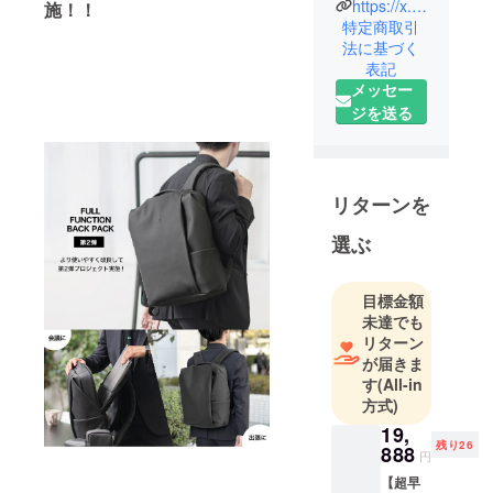
https://x.com/KLON_KLON_KLON
施！！
ティブカン
特定商取引
パニー。
法に基づく
表記
メッセー
ジを送る
リターンを
選ぶ
目標金額
未達でも
リターン
が届きま
す
(All-in
方式)
19,
残り26
888
円
【超早