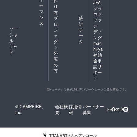
作
JFA
ー
り
クラ
マ
方
ウド
ン
プ
統
ファ
ス
ロ
計
ン
ソー
ジ
デ
ディ
シャ
ェ
ー
ング
ル
ク
タ
mac
グッ
ト
hi-ya
ド
の
補助
広
金申
め
請サ
方
ポー
ト
「QRコード」は株式会社デンソーウェーブの登録商標です。
© CAMPFIRE,
会社概
採用情
パートナー
Inc.
要
報
募集
TITANART
さんへアンコール