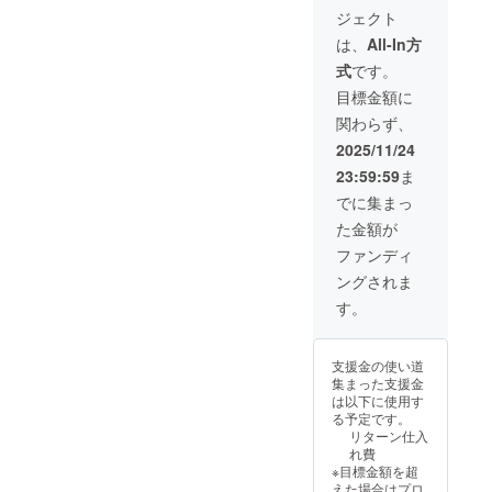
セット
ジェクト
付)×2個
※先着10
は、
All-In方
名 ※出
式
です。
荷時
期：
目標金額に
2025年
関わらず、
11月末
頃 ※消
2025/11/24
費税、
23:59:59
ま
送料込
み
でに集まっ
た金額が
ファンディ
ングされま
す。
支援金の使い道
集まった支援金
は以下に使用す
る予定です。
リターン仕入
れ費
※目標金額を超
えた場合はプロ