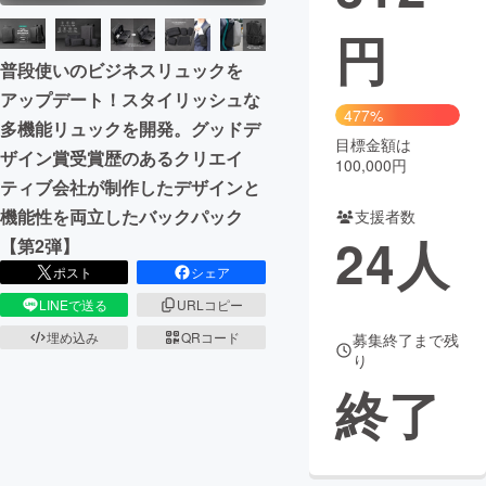
円
まちづくり・地域活性化
普段使いのビジネスリュックを
アップデート！スタイリッシュな
CAMPFIRE for Social Good
CAMPFIRE Creation
477%
多機能リュックを開発。グッドデ
CAMPFIREふるさと納税
machi-ya
コミュニティ
目標金額は
ザイン賞受賞歴のあるクリエイ
100,000円
ティブ会社が制作したデザインと
機能性を両立したバックパック
支援者数
24
人
【第2弾】
ポスト
シェア
LINEで送る
URLコピー
埋め込み
QRコード
募集終了まで残
り
終了