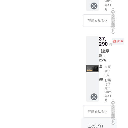
24,860
2025
年11
円から
こ
月
15%OF
の
リ
F
タ
ー
リュッ
ン
詳細を見る
を
ク(ポー
選
択
チ5点
す
る
セット
37,
付)×1個
残り10
※先着
290
円
200名 ※
【超早
出荷時
割：
期：
25％OF
2025年
F！】
11月末
支援
リュッ
頃 ※消
者：
ク(ポー
費税、
0人
チ5点
送料込
お届
セット
み
け予
付) 定価
定：
24,860
2025
年11
円×2か
こ
月
ら
の
リ
25%OF
タ
ー
F
ン
詳細を見る
を
リュッ
選
択
ク(ポー
す
る
チ5点
このプロ