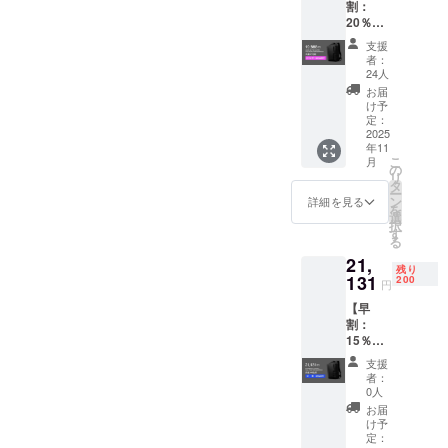
割：
20％OF
F！】
支援
リュッ
者：
ク(ポー
24人
チ5点
お届
セット
け予
付) 定価
定：
24,860
2025
年11
円から
こ
月
20%OF
の
リ
F
タ
ー
リュッ
ン
詳細を見る
を
ク(ポー
選
択
チ5点
す
る
セット
21,
付)×1個
残り
※先着50
131
200
円
名 ※出
【早
荷時
割：
期：
15％OF
2025年
F！】
11月末
支援
リュッ
頃 ※消
者：
ク(ポー
費税、
0人
チ5点
送料込
お届
セット
み
け予
付) 定価
定：