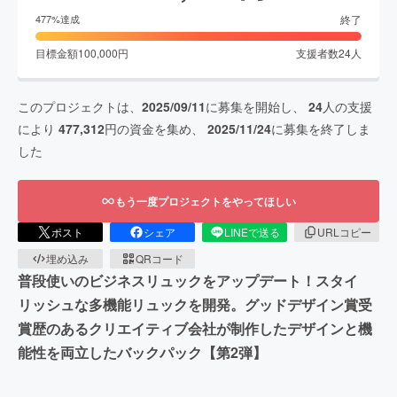
終了
477
%達成
目標金額
100,000
円
支援者数
24
人
このプロジェクトは、
2025/09/11
に募集を開始し、
24
人の支援
により
477,312
円の資金を集め、
2025/11/24
に募集を終了しま
した
もう一度プロジェクトをやってほしい
ポスト
シェア
LINEで送る
URLコピー
埋め込み
QRコード
普段使いのビジネスリュックをアップデート！スタイ
リッシュな多機能リュックを開発。グッドデザイン賞受
賞歴のあるクリエイティブ会社が制作したデザインと機
能性を両立したバックパック【第2弾】