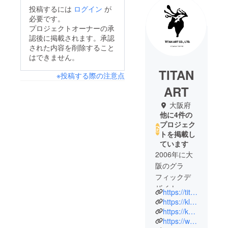
投稿するには
ログイン
が
必要です。
プロジェクトオーナーの承
認後に掲載されます。承認
された内容を削除すること
はできません。
TITAN
※投稿する際の注意点
ART
大阪府
他に4件の
プロジェク
トを掲載し
ています
2006年に大
阪のグラ
フィックデ
ザイナー集
https://titan-art.com/
団によって
https://klonklonklon.com/
創設された
https://kuronos96.com/
https://www.instagram.com/klon_klon_klon/
クリエイ