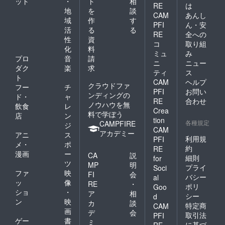
ット
・
ト
相
RE
は
地
を
談
CAM
あんし
域
作
す
PFI
ん・安
活
る
る
RE
全への
性
資
コ
取り組
化
料
ミュ
み
プロ
音
請
ニ
ニュー
ダク
楽
求
ティ
ス
ト
CAM
ヘルプ
クラウドファ
フー
チ
PFI
お問い
ンディングの
ド・
ャ
RE
合わせ
ノウハウを無
飲食
レ
Crea
料で学ぼう
店
ン
tion
各種規定
CAMPFIRE
ジ
CAM
アカデミー
アニ
ス
利用規
PFI
メ・
ポ
約
RE
漫画
ー
CA
説
細則
for
ツ
MP
明
プライ
Soci
ファ
映
FI
会
バシー
al
ッ
像
RE
・
ポリ
Goo
ショ
・
ア
相
シー
d
ン
映
カ
談
特定商
CAM
画
デ
会
取引法
PFI
ゲー
書
ミ
に基づ
RE