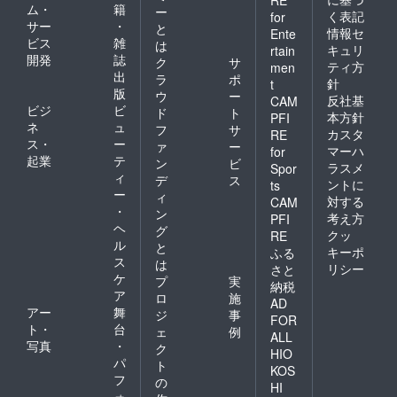
ム・
籍
ー
く表記
for
サー
・
と
情報セ
Ente
ビス
雑
は
キュリ
rtain
開発
誌
ク
サ
ティ方
men
出
ラ
ポ
針
t
版
ウ
ー
反社基
CAM
ビジ
ビ
ド
ト
本方針
PFI
ネ
ュ
フ
サ
カスタ
RE
ス・
ー
ァ
ー
マーハ
for
起業
テ
ン
ビ
ラスメ
Spor
ィ
デ
ス
ントに
ts
ー
ィ
対する
CAM
・
ン
考え方
PFI
ヘ
グ
クッ
RE
ル
と
キーポ
ふる
ス
は
リシー
さと
ケ
プ
実
納税
ア
ロ
施
AD
アー
舞
ジ
事
FOR
ト・
台
ェ
例
ALL
写真
・
ク
HIO
パ
ト
KOS
フ
の
HI
ォ