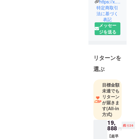
https://x.com/KLON_KLON_KLON
ティブカン
特定商取引
パニー。
法に基づく
表記
メッセー
ジを送る
リターンを
選ぶ
目標金額
未達でも
リターン
が届きま
す
(All-in
方式)
19,
残り26
888
円
【超早