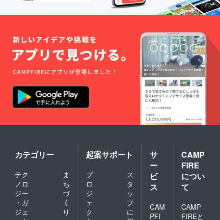
カテゴリー
起案サポート
サ
CAMP
ー
FIRE
テク
ま
プ
ス
ビ
につい
ノロ
ち
ロ
タ
ス
て
ジー
づ
ジ
ッ
・ガ
く
ェ
フ
CAM
CAMP
ジェ
り
ク
に
PFI
FIREと