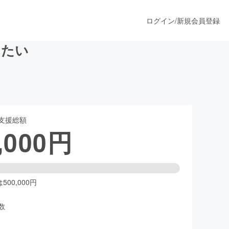
ログイン
/
新規会員登録
したい
うすぐ公開されます
支援総額
プロダクト
,000
円
ファッション
スポーツ
00,000円
数
ア
ソーシャルグッド
人