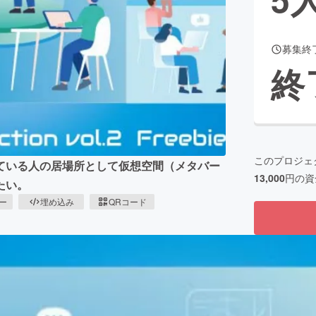
募集終
CAMPFIRE for Social Good
CAMPFIRE Creation
終
CAMPFIREふるさと納税
machi-ya
コミュニティ
このプロジェ
ている人の居場所として仮想空間（メタバー
13,000
円の資
たい。
ピー
埋め込み
QRコード