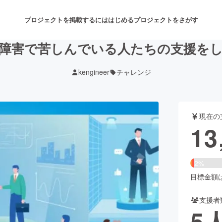
プロジェクトを掲載するには
はじめる
プロジェクトをさがす
障害で苦しんでいる人たちの支援を
kengineer
チャレンジ
注目のリターン
注目の新着プロジェクト
募集終了が近いプロジェクト
も
現在の
音楽
舞台・パフォーマンス
13
ゲーム・サービス開発
フード・飲食店
2%
書籍・雑誌出版
アニメ・漫画
目標金額は5
支援者
チャレンジ
ビューティー・ヘルスケ
5