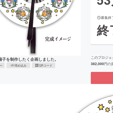
募集終
CAMPFIRE for Social Good
CAMPFIRE Creation
終
CAMPFIREふるさと納税
machi-ya
コミュニティ
このプロジェ
扇子を制作したく企画しました。
382,000
円の
ピー
埋め込み
QRコード