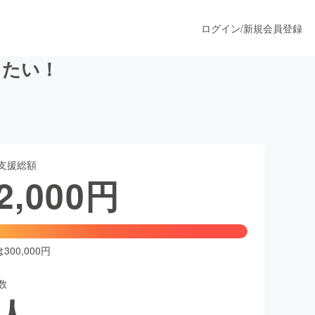
ログイン
/
新規会員登録
りたい！
うすぐ公開されます
支援総額
プロダクト
2,000
円
ファッション
スポーツ
00,000円
数
ア
ソーシャルグッド
人