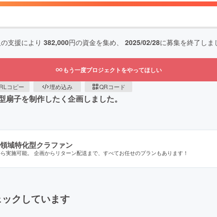
人の支援により
382,000
円の資金を集め、
2025/02/28
に募集を終了しま
もう一度プロジェクトをやってほしい
RLコピー
埋め込み
QRコード
型扇子を制作したく企画しました。
領域特化型クラファン
から実施可能。 企画からリターン配送まで、すべてお任せのプランもあります！
ェックしています