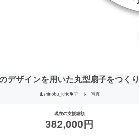
のデザインを用いた丸型扇子をつく
shinobu_kirie
アート・写真
現在の支援総額
382,000
円