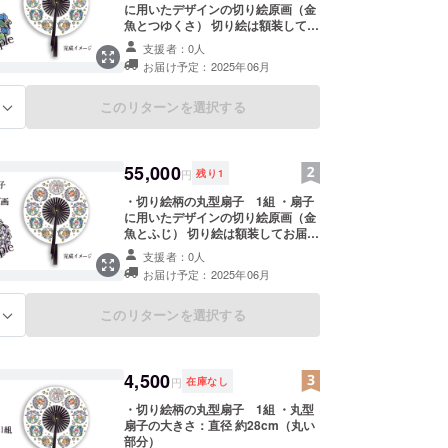
に用いたデザインの切り絵原画（金
魚とつゆくさ） 切り絵は額装してお
届けいたします。 ※扇子のみを先に
支援者：0人
発送する場合がございます。 ・丸型
お届け予定：2025年06月
扇子の大きさ：直径 約28cm（丸い
部分）
このリターンを選択する
る
55,000
円
残り
1
・切り絵柄の丸型扇子 1組 ・扇子
に用いたデザインの切り絵原画（金
魚とふじ） 切り絵は額装してお届け
いたします。 ※扇子のみを先に発送
支援者：0人
する場合がございます。 ・丸型扇子
お届け予定：2025年06月
の大きさ：直径 約28cm（丸い部
分）
このリターンを選択する
る
4,500
円
在庫なし
・切り絵柄の丸型扇子 1組 ・丸型
扇子の大きさ：直径 約28cm（丸い
部分）