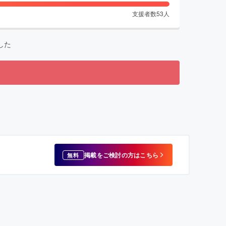
支援者数
53
人
した
掲載をご検討の方はこちら
無料