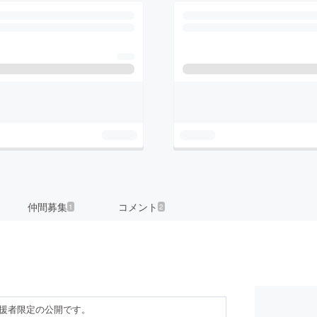
仲間募集
コメント
1
2
援者限定の公開です。