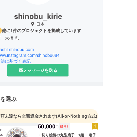
shinobu_kirie
日本
他に1件のプロジェクトを掲載しています
 大橋 忍
hashi-shinobu.com
/www.instagram.com/shinobu084
引法に基づく表記
メッセージを送る
を選ぶ
金額未達なら全額返金されます
(All-or-Nothing方式)
50,000
円
残り
1
・切り絵柄の丸型扇子 1組 ・扇子