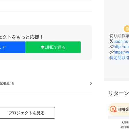
切り絵作家
ェクトをもっと応援！
ubonihs
http://o
ェア
LINEで送る
https:/
特定商取
025.6.16
リターン
目標
プロジェクトを見る