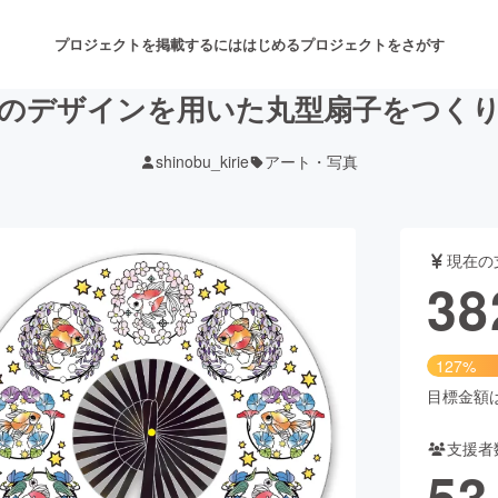
プロジェクトを掲載するには
はじめる
プロジェクトをさがす
のデザインを用いた丸型扇子をつく
shinobu_kirie
アート・写真
注目のリターン
注目の新着プロジェクト
募集終了が近いプロジェクト
も
現在の
音楽
舞台・パフォーマンス
38
ゲーム・サービス開発
フード・飲食店
127%
書籍・雑誌出版
アニメ・漫画
目標金額は3
支援者
チャレンジ
ビューティー・ヘルスケ
53