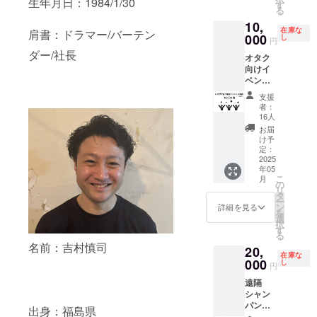
生年月日：1984/1/30
ん。 ・
飲食チ
いま
す
る
初回来
ケット
す。飲
10,
店時に
55,000
酒に関
在庫な
肩書：ドラマー/バーテン
お渡し
円分
000
わるリ
し
円
いたし
（5,000
ターン
ダー/社長
オタク
ます。
円×11
なので
向けイ
スタッ
枚） ・
20歳未
ベント
フにク
grenn
満の方
16名
ラウド
sound
はこの
支援
【イベ
ファン
ご飲食
リター
者：
ント招
ディン
代にご
ンを選
16人
待】 オ
グで支
利用い
択でき
お届
タク向
援をし
ただけ
ませ
け予
け貸切
た旨を
ます。1
定：
ん。」
イベン
2025
お声掛
枚～利
年05
トにご
けくだ
用が可
こ
月
招待し
さい。
能で
の
リ
ます ・
・有効
す。 ・
タ
ー
日程：
期間：
現金へ
ン
詳細を見る
を
2025年
2025年
の交換
選
択
5月24
5月オー
はでき
す
る
日 19
プン
ませ
名前：吉村慎司
20,
時~21時
日〜
ん。お
在庫な
予定 ・
000
2026年
つりは
し
円
場所：
5月31日
でませ
遠隔
green
までの1
ん。 ・
シャン
sound
年間 ・
初回来
パン
店舗 ・
オリジ
店時に
出身：福島県
（ヴー