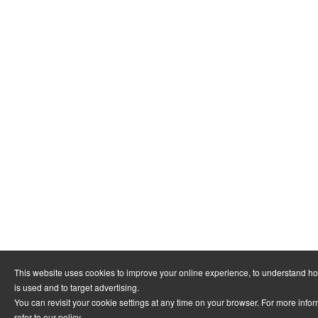
This website uses cookies to improve your online experience, to understand h
is used and to target advertising.
You can revisit your cookie settings at any time on your browser. For more info
refer to
our policy
.