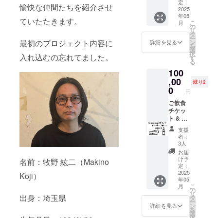
方向け
メール
定：
愉快な仲間たちを紹介させ
grenn
2025
アドレ
年05
sound
スのみ
ていたたきます。
こ
月
チケッ
お伺い
の
リ
ト
させて
タ
ー
11,000
頂きま
最初のプロジェクト内容に
ン
詳細を見る
を
円分
す。 ・
選
択
入れ込むの忘れてました。
（1,000
お店よ
す
る
円×11
りメー
100
枚） ・
ルにて
grenn
,00
お礼を
残り2
sound
伝えさ
0
円
ご飲食
せて頂
代にご
ご飲食
きま
利用い
チケッ
す。 ・
ただけ
ト & ボ
お１人
ます。1
トル
様何口
支援
枚～利
キープ
からで
者：
用が可
権 「常
もご支
3人
能で
連確
援頂け
お届
す。 ・
定！」
ます。
け予
名前：牧野 紘二（Makino
現金へ
と思っ
「※20歳
定：
の交換
て下さ
2025
未満の
Koji）
年05
はでき
る方向
者によ
こ
月
ませ
け。
る飲酒
の
リ
ん。お
【チ
出身：埼玉県
は法令
タ
ー
つりは
ケッ
で禁止
ン
詳細を見る
を
でませ
ト】 ご
されて
選
択