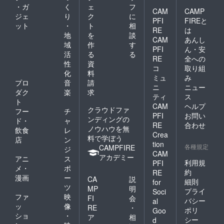
・ガ
く
ェ
フ
CAM
CAMP
ジェ
り
ク
に
PFI
FIREと
ット
・
ト
相
RE
は
地
を
談
CAM
あんし
域
作
す
PFI
ん・安
活
る
る
RE
全への
性
資
コ
取り組
化
料
ミュ
み
プロ
音
請
ニ
ニュー
ダク
楽
求
ティ
ス
ト
CAM
ヘルプ
クラウドファ
フー
チ
PFI
お問い
ンディングの
ド・
ャ
RE
合わせ
ノウハウを無
飲食
レ
Crea
料で学ぼう
店
ン
tion
各種規定
CAMPFIRE
ジ
CAM
アカデミー
アニ
ス
利用規
PFI
メ・
ポ
約
RE
漫画
ー
CA
説
細則
for
ツ
MP
明
プライ
Soci
ファ
映
FI
会
バシー
al
ッ
像
RE
・
ポリ
Goo
ショ
・
ア
相
シー
d