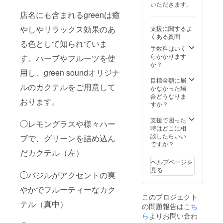
酒に関
いただきます。
者によ
す。 ラ
わるリ
店名にも含まれるgreenは癒
る飲酒
イブ配
ターン
は法令
信ご希
なので
やしやリラックス効果のあ
支援に関するよ
で禁止
望でな
20歳未
くある質問
されて
い方は
満の方
る色として知られていま
いま
お申し
手数料はいく
はこの
す。飲
付けく
らかかります
す。ハーブやフルーツを使
リター
酒に関
ださ
か？
ンを選
わるリ
い。 ・
用し、green soundオリジナ
択でき
ターン
ご支援
目標金額に届
ませ
ルのカクテルをご用意して
なので
時には
かなかった場
ん。」
20歳未
メール
合どうなりま
おります。
満の方
アドレ
すか？
はこの
スのみ
リター
お伺い
支援で困った
◯レモングラスや様々ハー
ンを選
させて
時はどこに相
択でき
頂きま
談したらいい
ブで、グリーンを詰め込ん
ませ
す。
ですか？
ん。」
「※20歳
だカクテル（左）
未満の
ヘルプページを
者によ
見る
る飲酒
◯バジルがアクセントの爽
は法令
やかでフルーティーなカク
で禁止
このプロジェクト
されて
テル（真中）
の問題報告は
いま
こち
す。飲
ら
よりお問い合わ
酒に関