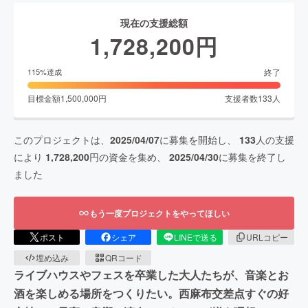
現在の支援総額
1,728,200
円
終了
115
%達成
目標金額
1,500,000
円
支援者数
133
人
このプロジェクトは、
2025/04/07
に募集を開始し、
133
人の支援
により
1,728,200
円の資金を集め、
2025/04/30
に募集を終了し
ました
もう一度プロジェクトをやってほしい
ポスト
シェア
LINEで送る
URLコピー
埋め込み
QRコード
ライブハウスやフェスを卒業した大人たちが、音楽とお
酒を楽しめる場所をつくりたい。西麻布交差点すぐの好