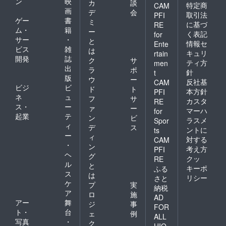
ン
映
カ
談
特定商
CAM
画
デ
会
取引法
PFI
ゲー
書
ミ
に基づ
RE
ム・
籍
ー
く表記
for
サー
・
と
情報セ
Ente
ビス
雑
は
キュリ
rtain
開発
誌
ク
サ
ティ方
men
出
ラ
ポ
針
t
版
ウ
ー
反社基
CAM
ビジ
ビ
ド
ト
本方針
PFI
ネ
ュ
フ
サ
カスタ
RE
ス・
ー
ァ
ー
マーハ
for
起業
テ
ン
ビ
ラスメ
Spor
ィ
デ
ス
ントに
ts
ー
ィ
対する
CAM
・
ン
考え方
PFI
ヘ
グ
クッ
RE
ル
と
キーポ
ふる
ス
は
リシー
さと
ケ
プ
実
納税
ア
ロ
施
AD
アー
舞
ジ
事
FOR
ト・
台
ェ
例
ALL
写真
・
ク