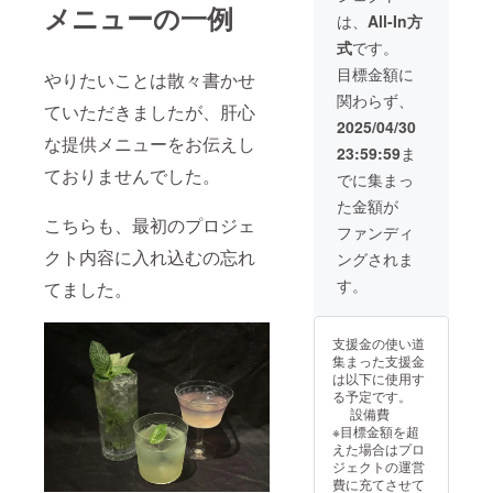
ます。
メニューの一例
シャン
りしま
スのみ
は、
All-In方
・今回
パン抜
す。
お伺い
のボト
式
です。
栓ライ
オープ
させて
ルキー
ブ配信
ン後、
頂きま
目標金額に
プ権に
やりたいことは散々書かせ
をさせ
店舗に
す。
はボト
関わらず、
ていた
お越し
「※20歳
ル代は
ていただきましたが、肝心
だく予
いただ
未満の
2025/04/30
含まれ
定で
いて一
者によ
な提供メニューをお伝えし
ませ
23:59:59
ま
す。 ラ
緒に乾
る飲酒
ん。 ・
イブ配
杯する
ておりませんでした。
は法令
でに集まっ
ご支援
信ご希
のも
で禁止
時には
た金額が
望でな
OK。
されて
メール
こちらも、最初のプロジェ
い方は
green
いま
ファンディ
アドレ
お申し
sound
す。飲
スのみ
クト内容に入れ込むの忘れ
ングされま
付けく
の
酒に関
お伺い
ださ
Instagr
わるリ
す。
させて
てました。
い。 ・
amのア
ターン
頂きま
ご支援
カウン
なので
す。
時には
トから
20歳未
「※20歳
支援金の使い道
メール
遠隔
満の方
未満の
集まった支援金
アドレ
シャン
はこの
者によ
は以下に使用す
スのみ
パン抜
リター
る飲酒
る予定です。
お伺い
栓ライ
ンを選
は法令
設備費
させて
ブ配信
択でき
で禁止
※目標金額を超
頂きま
をさせ
ませ
されて
えた場合はプロ
す。
ていた
ん。」
いま
ジェクトの運営
「※20歳
だく予
す。飲
費に充てさせて
未満の
定で