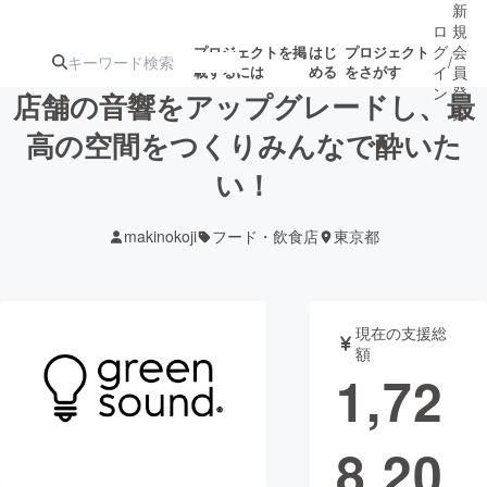
新
ロ
規
グ
会
プロジェクトを掲
はじ
プロジェクト
/
載するには
める
をさがす
イ
員
ン
登
店舗の音響をアップグレードし、最
録
高の空間をつくりみんなで酔いた
い！
人気のプロ
注目のリ
注目の新着プロ
募集終了が近いプ
もうすぐ公開
ジェクト
ターン
ジェクト
ロジェクト
されます
makinokoji
フード・飲食店
東京都
アート・写真
音楽
現在の支援総
テクノロジー・ガジェット
ゲーム・サ
額
1,72
映像・映画
書籍・雑誌
8,20
ビジネス・起業
チャレンジ