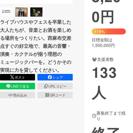
0
円
まちづくり・地域活性化
ライブハウスやフェスを卒業した
大人たちが、音楽とお酒を楽しめ
CAMPFIRE for Social Good
CAMPFIRE Creation
115%
る場所をつくりたい。西麻布交差
CAMPFIREふるさと納税
machi-ya
コミュニティ
目標金額は
1,500,000円
点すぐの好立地で、最高の音響・
演奏・カクテルが揃う理想の
支援者数
ミュージックバーを。どうかその
133
実現に力を貸してください。
ポスト
シェア
人
LINEで送る
URLコピー
埋め込み
QRコード
募集終了まで残
り