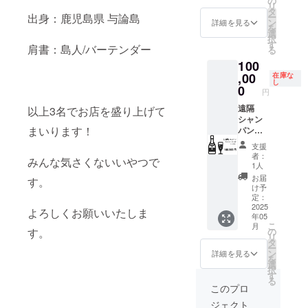
の
スのみ
わるリ
sound
リ
謝の気
sound
タ
お伺い
ターン
ボトル
ー
出身：鹿児島県 与論島
持ちを
の
ン
させて
詳細を見る
なので
キープ
を
込め
Instagr
選
頂きま
20歳未
概要～
択
て、お
amのア
す
す。
満の方
・ボト
肩書：島人/バーテンダー
る
礼の動
カウン
はこの
ルキー
100
画メッ
トから
リター
プは定
セージ
,00
遠隔
在庫な
ンを選
数がご
し
をお送
シャン
0
択でき
ざいま
円
りしま
パン抜
ませ
す。定
す。
遠隔
栓ライ
以上3名でお店を盛り上げて
ん。」
数を割
オープ
シャン
ブ配信
らない
まいります！
ン後、
パン
をさせ
限り新
店舗に
（アル
ていた
規ボト
支援
お越し
マンド
だく予
ルキー
者：
みんな気さくないいやつで
いただ
ゴール
定で
1人
プ権は
いて一
ド）
す。 ラ
発生し
お届
す。
緒に乾
【お礼
イブ配
け予
ませ
杯する
のメッ
信ご希
定：
ん。 ・
のも
セー
2025
望でな
初回ボ
よろしくお願いいたしま
年05
OK。
ジ】 感
い方は
トル
こ
月
green
謝の気
お申し
の
す。
キープ
リ
sound
持ちを
付けく
タ
から1年
ー
の
込め
ださ
ン
詳細を見る
間ご利
を
Instagr
て、お
い。 ・
選
用のな
択
amのア
礼の動
ご支援
す
い場合
る
カウン
画メッ
時には
このプロ
は失効
トから
セージ
メール
いたし
ジェクト
遠隔
をお送
アドレ