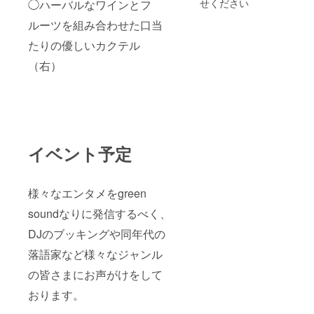
せください
◯ハーバルなワインとフ
わるリ
ターン
ルーツを組み合わせた口当
なので
20歳未
たりの優しいカクテル
満の方
（右）
はこの
リター
ンを選
択でき
ませ
ん。」
イベント予定
様々なエンタメをgreen
soundなりに発信するべく、
DJのブッキングや同年代の
落語家など様々なジャンル
の皆さまにお声がけをして
おります。