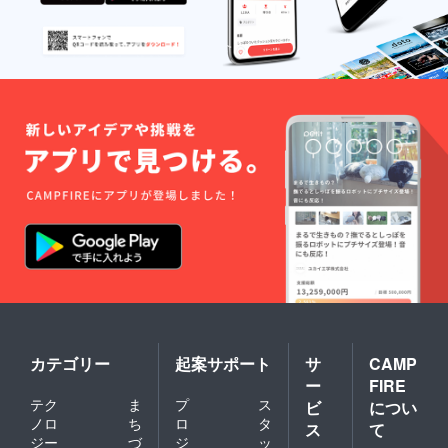
カテゴリー
起案サポート
サ
CAMP
ー
FIRE
テク
ま
プ
ス
ビ
につい
ノロ
ち
ロ
タ
ス
て
ジー
づ
ジ
ッ