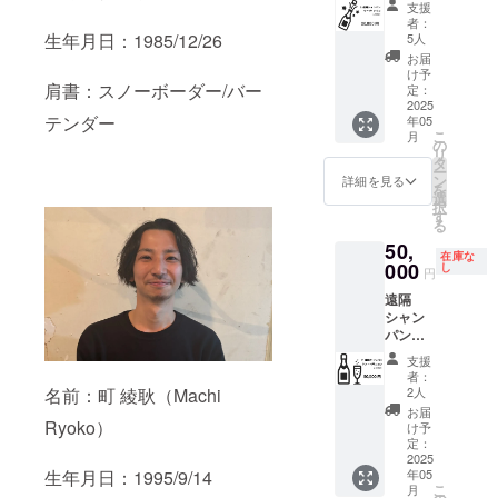
支援者
ナル
お渡し
支援
ヴ・ク
様の交
ピック
いたし
者：
リコ）
通費や
生年月日：1985/12/26
付 ・ご
ます。
5人
【お礼
滞在費
支援時
スタッ
お届
のメッ
は各自
には
フにク
け予
肩書：スノーボーダー/バー
セー
でご負
定：
メール
ラウド
ジ】 感
2025
担くだ
アドレ
ファン
テンダー
年05
謝の気
さい。
スのみ
ディン
こ
月
持ちを
・クラ
の
お伺い
グで支
リ
込め
ウド
タ
させて
援をし
ー
て、お
ファン
ン
頂きま
た旨を
詳細を見る
を
礼の動
ディン
選
す。 ・
お声掛
択
画と共
グ終了
す
お１人
けくだ
る
にメッ
後、詳
様何口
さい。
50,
セージ
細情報
からで
・有効
在庫な
をお送
000
をメー
し
もご支
期間：
円
りしま
ルにて
援頂け
2025年
遠隔
す。
ご案内
ます。
5月オー
シャン
オープ
しま
「※20歳
プン
パン
ン後、
す。 ・
未満の
日〜
（ド
店舗に
オリジ
者によ
2026年
支援
ン・ペ
お越し
ナル
る飲酒
5月31日
者：
リニヨ
いただ
ピック
2人
名前：町 綾耿（Machi
は法令
までの1
ン）
いて一
付 ・ご
で禁止
年間
お届
【お
Ryoko）
緒に乾
支援時
け予
されて
【ボト
礼の
杯する
定：
には
いま
ルキー
メッ
2025
のも
メール
す。飲
プ権】
年05
生年月日：1995/9/14
セー
OK。
アドレ
酒に関
～grenn
こ
月
ジ】 感
green