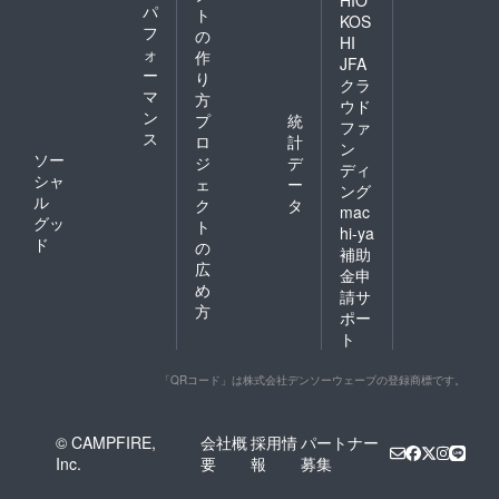
HIO
パ
ト
KOS
フ
の
HI
ォ
作
JFA
ー
り
クラ
マ
方
ウド
ン
プ
統
ファ
ス
ロ
計
ン
ソー
ジ
デ
ディ
シャ
ェ
ー
ング
ル
ク
タ
mac
グッ
ト
hi-ya
ド
の
補助
広
金申
め
請サ
方
ポー
ト
「QRコード」は株式会社デンソーウェーブの登録商標です。
© CAMPFIRE,
会社概
採用情
パートナー
Inc.
要
報
募集