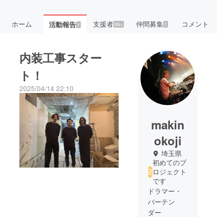
ホーム
支援者
仲間募集
コメント
活動報告
99+
1
1
内装工事スター
ト！
2025/04/14 22:10
makin
okoji
埼玉県
初めてのプ
ロジェクト
です
ドラマー・
バーテン
ダー