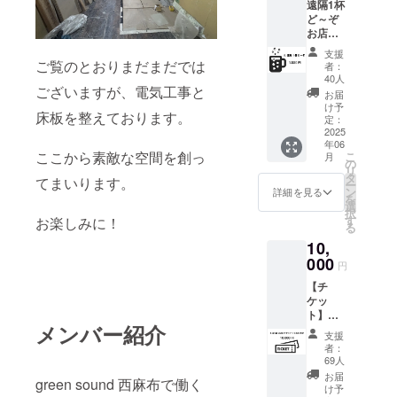
遠隔1杯
ど～ぞ
お店に
は行け
支援
ないか
ご覧のとおりまだまだでは
者：
もしれ
40人
ございますが、電気工事と
ないけ
お届
ど、応
け予
床板を整えております。
援して
定：
くださ
2025
年06
る方向
ここから素敵な空間を創っ
こ
月
け。
の
リ
【お礼
タ
てまいります。
ー
のメッ
ン
詳細を見る
を
セー
選
択
ジ】 感
す
お楽しみに！
る
謝の気
10,
持ちを
込め
000
円
て、お
【チ
礼の
ケッ
メッ
ト】
セージ
メンバー紹介
「お店
をお送
支援
一回見
りしま
者：
に行く
す。 ・
69人
よ！」
ご支援
お届
green sound 西麻布で働く
という
時には
け予