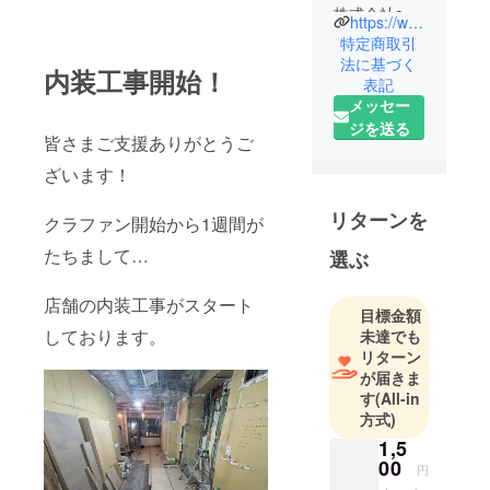
株式会社one
https://www.onesound.co.jp/
sound 代表
特定商取引
取締役
法に基づく
内装工事開始！
表記
牧野 紘二と
メッセー
申します。
ジを送る
よろしくお
皆さまご支援ありがとうご
願いいたし
ざいます！
リターンを
クラファン開始から1週間が
たちまして…
選ぶ
店舗の内装工事がスタート
目標金額
しております。
未達でも
リターン
が届きま
す
(All-in
方式)
1,5
00
円