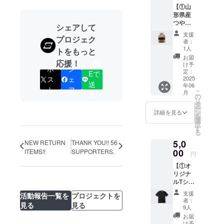
【①山
す。
形県産
②HPへ
つや姫
の氏名
シェアして
2kg +
掲載権
支援
プロジェク
②HPへ
全ての
者：
の氏名
リター
1人
トをもっと
掲載
ン品に
お届
応援！
権】 ①
LIN
付属し
け予
ポ
シ
山形県
ます。
定：
Eで
産つや
2025
ス
ェ
公式HP
送
年06
姫 2kg
にご希
ト
ア
こ
月
る
・名
望のお
の
リ
称：精
名前を
タ
ー
米 ・原
記載い
ン
詳細を見る
を
料玄
たしま
選
択
米：産
す。 ・
す
る
地・山
掲載場
5,0
形県東
NEW RETURN
THANK YOU!! 56
所：
置賜郡
00
TRANK
ITEMS!!
SUPPORTERS.
円
川西町
SHONA
【①オ
Nの公式
リジナ
HP ・掲
ルTシャ
品種・
載期
ツ +
つや姫
間：
支援
活動報告一覧を
プロジェクトを
②HPへ
2025年
者：
見る
見る
の氏名
5月1
9人
掲載
年産・
日〜1年
お届
権】 ①
令和6年
間掲載
け予