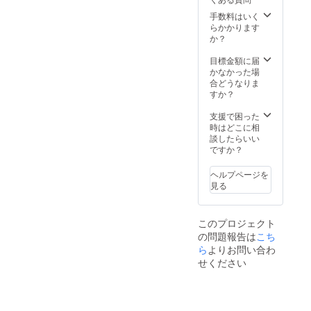
記載い
項：掲
望のお
とご記
たしま
載を希
手数料はいく
名前を
入くだ
す。 ・
望され
らかかります
記載い
さい。
掲載場
る方
か？
たしま
所：
は、備
す。 ・
TRANK
考欄に
目標金額に届
掲載場
SHONA
お名前
かなかった場
所：
Nの公式
をご記
合どうなりま
TRANK
HP ・掲
入くだ
すか？
SHONA
載期
さい。
Nの公式
間：
希望さ
支援で困った
HP ・掲
2025年
れない
時はどこに相
載期
5月1
場合は
談したらいい
間：
日〜1年
「掲載
ですか？
2025年
間掲載
なし」
5月1
・掲載
とご記
日〜1年
ヘルプページを
方法：
入くだ
間掲載
見る
文字の
さい。
・掲載
み ・注
方法：
意事
文字の
このプロジェクト
項：掲
み ・注
の問題報告は
載を希
こち
意事
望され
ら
よりお問い合わ
項：掲
る方
載を希
せください
は、備
望され
考欄に
る方
お名前
は、備
をご記
考欄に