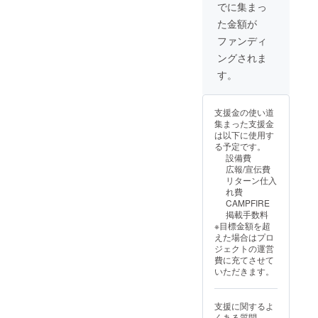
（※）を
リター
雅（茂
でに集まっ
Nの公式
お送り
ン品に
じいの
HP ・掲
た金額が
いたし
付属し
田ん
載期
ます。
ます。
ぼ） ※
ファンディ
間：
※原選手
公式HP
商品開
2025年
ングされま
のご厚
にご希
封前に
5月1
意によ
望のお
は必ず
す。
日〜1年
り提供
名前を
お届け
間掲載
された
記載い
のリ
・掲載
もので
たしま
ターン
方法：
支援金の使い道
す。転
す。 ・
に貼付
文字の
集まった支援金
売等は
掲載場
された
み ・注
は以下に使用す
固く禁
所：
ラベル
意事
る予定です。
止いた
TRANK
や注意
項：掲
設備費
しま
SHONA
書きを
載を希
広報/宣伝費
す。
Nの公式
ご確認
望され
リターン仕入
②HPへ
HP ・掲
くださ
る方
れ費
の氏名
載期
い。
は、備
CAMPFIRE
掲載権
間：
②HPへ
考欄に
掲載手数料
全ての
2025年
の氏名
お名前
※目標金額を超
リター
5月1
掲載権
をご記
えた場合はプロ
ン品に
日〜1年
全ての
入くだ
ジェクトの運営
付属し
間掲載
リター
さい。
費に充てさせて
ます。
・掲載
ン品に
希望さ
いただきます。
公式HP
方法：
付属し
れない
にご希
文字の
ます。
場合は
望のお
み ・注
公式HP
「掲載
支援に関するよ
名前を
意事
にご希
なし」
くある質問