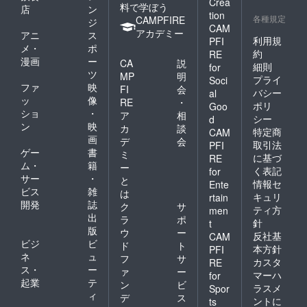
Crea
料で学ぼう
店
ン
tion
各種規定
CAMPFIRE
ジ
CAM
アカデミー
アニ
ス
利用規
PFI
メ・
ポ
約
RE
漫画
ー
CA
説
細則
for
ツ
MP
明
プライ
Soci
ファ
映
FI
会
バシー
al
ッ
像
RE
・
ポリ
Goo
ショ
・
ア
相
シー
d
ン
映
カ
談
特定商
CAM
画
デ
会
取引法
PFI
ゲー
書
ミ
に基づ
RE
ム・
籍
ー
く表記
for
サー
・
と
情報セ
Ente
ビス
雑
は
キュリ
rtain
開発
誌
ク
サ
ティ方
men
出
ラ
ポ
針
t
版
ウ
ー
反社基
CAM
ビジ
ビ
ド
ト
本方針
PFI
ネ
ュ
フ
サ
カスタ
RE
ス・
ー
ァ
ー
マーハ
for
起業
テ
ン
ビ
ラスメ
Spor
ィ
デ
ス
ントに
ts