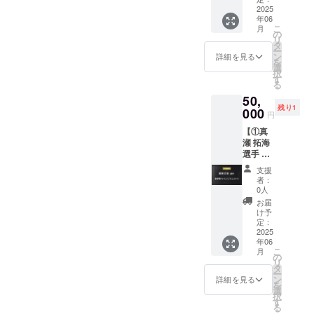
す。）
公式HP
望され
掲載
2025
手）、
・有効
にご希
る方
年06
権】 ①
運営メ
期限：
望のお
は、備
こ
月
杉岡 大
ン
の
2025年
名前を
考欄に
リ
暉選手
バー、
タ
5月1日
記載い
お名前
ー
実使用
所属選
ン
から1年
詳細を見る
たしま
をご記
を
サイン
手とと
選
間有効
す。 ・
入くだ
択
入りス
もに、
す
・本体
掲載場
さい。
る
パイク
特別な
験は、
所：
希望さ
50,
先着1名
サッ
お一人
TRANK
れない
残り1
様限定
000
カーイ
様1回限
SHONA
円
場合は
で、現
ベント
りご利
Nの公式
「掲載
【①真
役プロ
に参加
用いた
HP ・掲
なし」
瀬 拓海
サッ
できる
だけま
載期
とご記
選手 実
カー選
権利で
す。 ・
間：
入くだ
使用サ
手・杉
す。現
備考欄
2025年
支援
さい。
イン入
岡大暉
役Jリー
に2025
者：
5月1
りスパ
選手の
ガーや
0人
年5月1
日〜1年
イク +
実使用
クラブ
日以降
お届
間掲載
②HPへ
サイン
関係者
け予
の実施
・掲載
の氏名
入りス
定：
と交流
希望日
方法：
掲載
2025
パイク
しなが
を第4候
文字の
年06
権】 ①
（※）を
ら、一
補まで
み ・注
こ
月
真瀬 拓
お送り
の
緒にプ
ご入力
意事
リ
海選手
いたし
タ
レーで
くださ
項：掲
ー
実使用
ます。
ン
きる貴
詳細を見る
い。
載を希
を
サイン
※杉岡選
選
重な機
②HPへ
望され
択
入りス
手のご
す
会とな
の氏名
る方
る
パイク
厚意に
りま