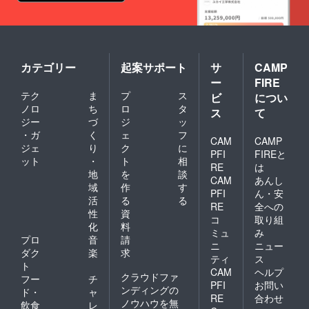
カテゴリー
起案サポート
サ
CAMP
ー
FIRE
テク
ま
プ
ス
ビ
につい
ノロ
ち
ロ
タ
ス
て
ジー
づ
ジ
ッ
・ガ
く
ェ
フ
CAM
CAMP
ジェ
り
ク
に
PFI
FIREと
ット
・
ト
相
RE
は
地
を
談
CAM
あんし
域
作
す
PFI
ん・安
活
る
る
RE
全への
性
資
コ
取り組
化
料
ミュ
み
プロ
音
請
ニ
ニュー
ダク
楽
求
ティ
ス
ト
CAM
ヘルプ
クラウドファ
フー
チ
PFI
お問い
ンディングの
ド・
ャ
RE
合わせ
ノウハウを無
飲食
レ