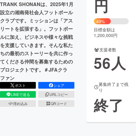
円
TRANK SHONANは、2025年1月
まちづくり・地域活性化
設立の湘南発社会人フットボール
クラブです。ミッションは「アス
49%
リートを拡張する」。フットボー
目標金額は
CAMPFIRE for Social Good
CAMPFIRE Creation
1,200,000円
ルに加え、ビジネスや様々な挑戦
CAMPFIREふるさと納税
machi-ya
コミュニティ
を支援していきます。そんな私た
支援者数
ちの最初のストーリーを共に作っ
56
人
てくださる仲間を募集するための
プロジェクトです。＃JFAクラ
ファン
募集終了まで残
ポスト
シェア
り
LINEで送る
URLコピー
終了
埋め込み
QRコード