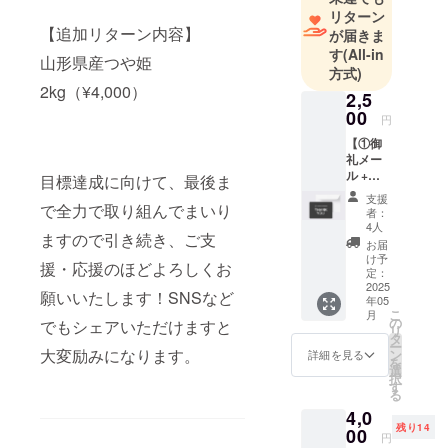
リートの可
リターン
【追加リターン内容】
が届きま
能性を広げ
す
(All-in
ます。
山形県産つや姫
方式)
2kg（¥4,000）
2,5
00
円
【①御
礼メー
ル +
目標達成に向けて、最後ま
②HPへ
支援
の氏名
で全力で取り組んでまいり
者：
掲載
4人
ますので引き続き、ご支
権】 ①
お届
御礼
け予
援・応援のほどよろしくお
メール
定：
TRANK
2025
願いいたします！SNSなど
年05
SHONA
こ
月
Nより、
の
でもシェアいただけますと
リ
感謝の
タ
ー
気持ち
大変励みになります。
ン
詳細を見る
を
を込め
選
択
た御礼
す
る
メール
4,0
をお届
残り14
けいた
00
円
しま