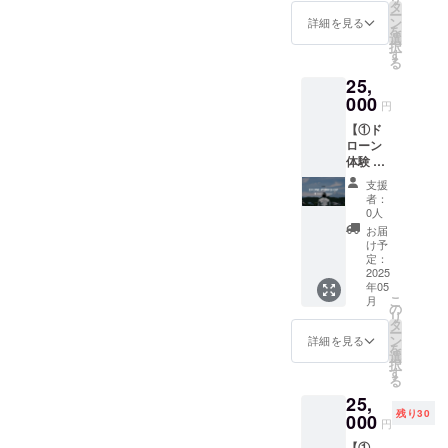
シーズ
展開：
タ
のお名
る方
入くだ
とご記
ー
ン1st サ
130〜
ン
前を記
詳細を見る
は、備
さい。
入くだ
を
イン入
2XL（
選
載いた
考欄に
さい。
択
りユニ
サイズ
す
しま
お名前
る
フォー
チャー
す。 ・
をご記
25,
ム
トをご
掲載場
入くだ
TRANK
000
確認く
所：
さい。
円
SHONA
ださ
TRANK
希望さ
【①ド
Nの記念
い） ・
SHONA
れない
ローン
すべき
カラー
Nの公式
場合は
体験 +
初代1st
展開：
HP ・掲
「掲載
②HPへ
ユニ
ホワイ
載期
なし」
支援
の氏名
フォー
ト ※背
間：
者：
とご記
掲載
ムに、
番号を
0人
2025年
入くだ
権】 ①
現役J
ご希望
5月1
お届
さい。
ドロー
リー
の方
け予
日〜1年
ン体験
ガーの
定：
は、備
間掲載
TRANK
2025
パート
考欄に
・掲載
年05
SHONA
ナー4名
番号を
方法：
こ
月
Nを運営
の直筆
の
ご入力
文字の
リ
する
サイン
タ
くださ
み ・注
ー
SKY.U
を添え
ン
い。
詳細を見る
意事
を
株式会
てお届
選
②HPへ
項：掲
択
社のド
けしま
す
の氏名
載を希
る
ローン
す。 ・
掲載権
望され
25,
事業が
サイズ
全ての
る方
残り30
提供す
000
展開：
リター
は、備
円
る特別
130〜
ン品に
考欄に
【①