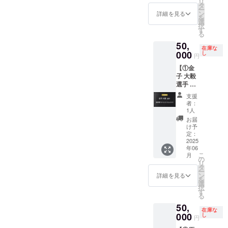
リ
SHONA
ます。
サー枠
タ
・掲載
とご記
所：
ー
Nを運営
公式HP
です。
ン
方法：
詳細を見る
入くだ
TRANK
を
する
にご希
・内
選
文字の
さい。
SHONA
択
SKY.U
望のお
容： ◯
す
み ・注
Nの公式
る
株式会
名前を
トレー
意事
HP ・掲
50,
社のド
記載い
ニング
項：掲
載期
在庫な
ローン
000
たしま
ウェア
し
載を希
円
間：
事業で
す。 ・
への企
望され
2025年
【①金
関わり
掲載場
業ロゴ
る方
5月1
子 大毅
のある
所：
掲載
は、備
日〜1年
選手 実
農家が
TRANK
◯HPへ
考欄に
間掲載
使用サ
生産し
SHONA
の企業
お名前
支援
・掲載
イン入
たお米
Nの公式
ロゴ掲
をご記
者：
方法：
りスパ
（2kg）
HP ・掲
載 ※掲
1人
入くだ
文字の
イク +
をお届
載期
載期間
さい。
お届
み ・注
②HPへ
けしま
間：
は2025
け予
希望さ
意事
の氏名
す。 ・
定：
2025年
年6月か
れない
項：掲
掲載
2025
名称：
5月1
ら2025
場合は
載を希
年06
権】 ①
精米 ・
日〜1年
年3月末
「掲載
望され
こ
月
実使用
原料玄
の
間掲載
まで ※
なし」
る方
リ
サイン
米：産
タ
・掲載
ロゴや
とご記
は、備
ー
入りス
地・単
ン
方法：
バナー
詳細を見る
入くだ
考欄に
を
パイク
一原料
選
文字の
などの
さい。
お名前
択
先着1名
米 秋田
す
み ・注
画像の
をご記
る
様限定
県
意事
受け渡
入くだ
50,
で、現
項：掲
しにつ
在庫な
さい。
役プロ
000
し
載を希
いて
円
希望さ
サッ
品種・
望され
は、プ
れない