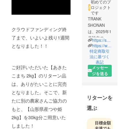
初めてのプ
ロジェクト
です
TRANK
SHONAN
クラウドファンディング終
は、2025年1
了まで、いよいよ残り1週間
月設立の湘
https://skyu.co.jp/soccer
南発社会人
https://www.instagram.com/trank_shonan/
となりました！！
フットボー
特定商取引
法に基づく
ルクラブで
表記
す。「アス
ご好評いただいた【あきた
メッセー
リートを拡
ジを送る
こまち 2kg】のリターン品
張する。」
をミッショ
は、ありがたいことに完売
ンに掲げ、
となりました。そこで、新
フットボー
リターンを
たに別の農家さんご協力の
ルだけでな
選ぶ
くビジネス
もと、【山形県産つや姫
や様々な挑
2kg】を30kg分ご用意いた
戦を支援
目標金額
しました！
し、アス
未達でも