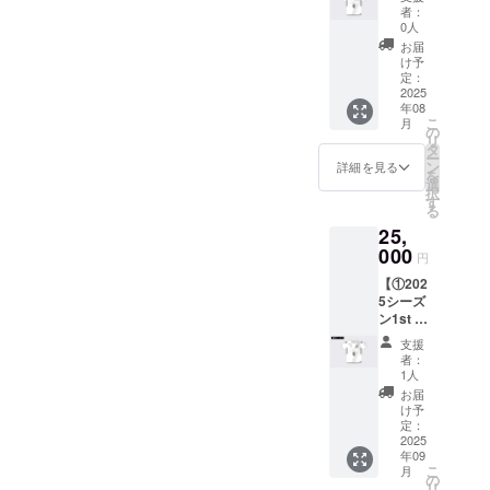
フォー
セット
す。公
HP ・掲
者：
Nの公式
ム +
でお届
式HPに
0人
載期
HP ・掲
②HPへ
けしま
ご希望
間：
お届
載期
の氏名
す。 ・
のお名
け予
2025年
間：
掲載
サイズ
定：
前を記
5月1
2025年
権】
2025
展開：
載いた
日〜1年
5月1
年08
①2025
130〜
しま
間掲載
日〜1年
こ
月
シーズ
2XL（
の
す。 ・
・掲載
間掲載
リ
ン 1stユ
サイズ
タ
掲載場
方法：
・掲載
ー
ニ
チャー
ン
所：
詳細を見る
文字の
方法：
を
フォー
トをご
選
TRANK
み ・注
文字の
択
ム
確認く
す
SHONA
意事
み ・注
る
TRANK
ださ
Nの公式
項：掲
意事
25,
SHONA
い） ・
HP ・掲
載を希
項：掲
Nの記念
000
カラー
載期
望され
円
載を希
すべき
展開：
間：
る方
望され
【①202
初代1st
ブラッ
2025年
は、備
る方
5シーズ
ユニ
ク ②HP
5月1
考欄に
は、備
ン1st サ
フォー
への氏
日〜1年
お名前
考欄に
イン入
ム。
名掲載
間掲載
をご記
支援
お名前
りユニ
チーム
権 全て
・掲載
者：
入くだ
をご記
フォー
の歴史
のリ
1人
方法：
さい。
入くだ
ム +
をとも
ターン
文字の
お届
希望さ
さい。
②HPへ
に刻む
品に付
け予
み ・注
れない
希望さ
の氏名
特別な
定：
属しま
意事
場合は
れない
掲載
2025
一着で
す。公
項：掲
「掲載
場合は
年09
権】
す。 ・
式HPに
載を希
なし」
「掲載
こ
月
①2025
サイズ
の
ご希望
望され
とご記
なし」
リ