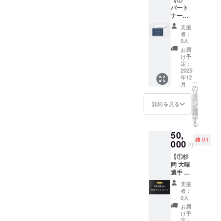
なド
2XL（
付属し
お名前
パート
ローン
サイズ
ます。
をご記
ナーと
体験プ
チャー
公式HP
入くだ
のサッ
ラン。
トをご
にご希
さい。
支援
カーイ
静岡県
確認く
望のお
者：
希望さ
ベント
裾野市
ださ
0人
名前を
れない
参加権
で実施
い） ・
記載い
お届
場合は
+ ②HP
いたし
カラー
け予
たしま
「掲載
への氏
ます。
定：
展開：
す。 ・
なし」
名掲載
2025
最先端
ホワイ
掲載場
とご記
年12
権】 ①
の技術
ト ※背
所：
入くだ
こ
月
パート
をマン
の
番号を
TRANK
さい。
リ
ナーと
ツーマ
タ
ご希望
SHONA
ー
のサッ
ンで体
ン
の方
詳細を見る
Nの公式
を
カーイ
験でき
選
は、備
HP ・掲
択
ベント
る貴重
す
考欄に
載期
る
参加権
な機会
番号を
間：
50,
TRANK
です。
ご入力
2025年
残り1
SHONA
000
・開催
くださ
5月1
円
Nのパー
場所：
い。
日〜1年
【①杉
トナー4
静岡県
②HPへ
間掲載
岡 大暉
名（杉
裾野市
の氏名
・掲載
選手 実
岡選
（詳細
掲載権
方法：
使用サ
手、金
はメー
全ての
文字の
支援
イン入
子選
ルにて
リター
者：
み ・注
りスパ
手、真
ご案内
0人
ン品に
意事
イク +
瀬選
いたし
付属し
お届
項：掲
②HPへ
手、高
ま
け予
ます。
載を希
の氏名
選
定：