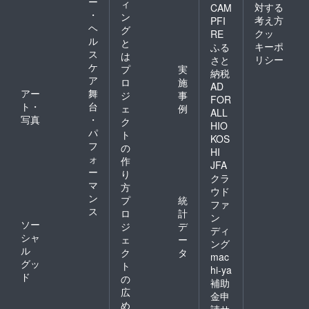
ー
ィ
対する
CAM
・
ン
考え方
PFI
ヘ
グ
クッ
RE
ル
と
キーポ
ふる
ス
は
リシー
さと
ケ
プ
実
納税
ア
ロ
施
AD
アー
舞
ジ
事
FOR
ト・
台
ェ
例
ALL
写真
・
ク
HIO
パ
ト
KOS
フ
の
HI
ォ
作
JFA
ー
り
クラ
マ
方
ウド
ン
プ
統
ファ
ス
ロ
計
ン
ソー
ジ
デ
ディ
シャ
ェ
ー
ング
ル
ク
タ
mac
グッ
ト
hi-ya
ド
の
補助
広
金申
め
請サ