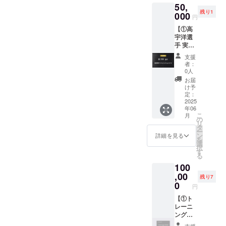
掲載権
は、備
50,
先着1名
より提
す。 ・
全ての
考欄に
残り1
様限定
000
供され
開催時
リター
円
お名前
で、現
たもの
期：
ン品に
をご記
【①高
役プロ
です。
2025年
付属し
入くだ
宇洋選
サッ
転売等
12月予
ます。
さい。
手 実使
カー選
は固く
定 ・場
公式HP
希望さ
用サイ
手・真
禁止い
所：東
にご希
支援
れない
ン入り
瀬 拓海
たしま
京都内
者：
望のお
場合は
スパイ
選手の
す。
0人
予定 ・
名前を
「掲載
ク +
実使用
②HPへ
詳細は
お届
記載い
なし」
②HPへ
サイン
の氏名
け予
決定次
たしま
とご記
の氏名
入りス
定：
掲載権
第、
す。 ・
入くだ
掲載
2025
パイク
全ての
メール
掲載場
さい。
年06
権】 ①
（※）を
リター
でご連
所：
こ
月
高 宇洋
お送り
の
ン品に
絡いた
TRANK
リ
選手 実
いたし
タ
付属し
しま
SHONA
ー
使用サ
ます。
ン
ます。
詳細を見る
す。 ・
Nの公式
を
イン入
※真瀬選
選
公式HP
支援者
HP ・掲
択
りスパ
手のご
す
にご希
様の交
載期
る
イク 先
厚意に
望のお
通費・
間：
100
着1名様
より提
名前を
宿泊費
2025年
限定
,00
供され
記載い
は自己
残り7
5月1
で、現
たもの
0
たしま
負担と
日〜1年
円
役プロ
です。
す。 ・
なりま
間掲載
サッ
【①ト
転売等
掲載場
す。 ・
・掲載
カー選
レーニ
は固く
所：
当日、
方法：
手・高
ング
禁止い
TRANK
万が一
文字の
宇洋選
ウェア
たしま
SHONA
来られ
支援