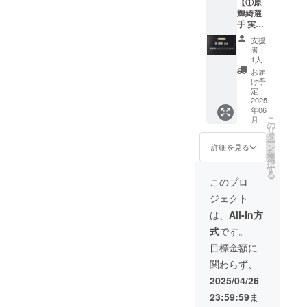
【①原
カー選
特別栽
る方
ロジェ
場合は
輝綺選
手・金
培米 あ
は、備
クト終
「掲載
手 実使
子 大毅
きたこ
考欄に
了後に
なし」
用サイ
選手の
まち
お名前
お送り
支援
とご記
ン入り
実使用
をご記
する
者：
入くだ
スパイ
サイン
1人
入くだ
メール
さい。
ク +
入りス
年産・
さい。
をご確
お届
②HPへ
パイク
令和6年
け予
希望さ
認くだ
の氏名
（※）を
定：
・内容
れない
さい。
掲載
2025
お送り
量：2kg
場合は
②HPへ
年06
権】 ①
いたし
・保存
「掲載
の氏名
こ
月
実使用
ます。
の
方法：
なし」
掲載権
リ
サイン
※金子選
タ
室温
とご記
全ての
ー
入りス
手のご
ン
15℃以
詳細を見る
入くだ
リター
を
パイク
厚意に
選
下の場
さい。
ン品に
択
先着1名
より提
す
所で保
付属し
る
様限定
供され
管して
このプロ
ます。
で、現
たもの
くださ
公式HP
ジェクト
役プロ
です。
い。 ・
にご希
サッ
転売等
賞味期
は、
All-In方
望のお
カー選
は固く
限：お
名前を
式
です。
手・原
禁止い
届け商
記載い
輝綺選
たしま
品のラ
目標金額に
たしま
手の実
す。
ベルに
す。 ・
関わらず、
使用サ
②HPへ
表記 ・
掲載場
イン入
の氏名
製造者
2025/04/26
所：
りスパ
掲載権
情報：
TRANK
23:59:59
ま
イク
全ての
井上 大
SHONA