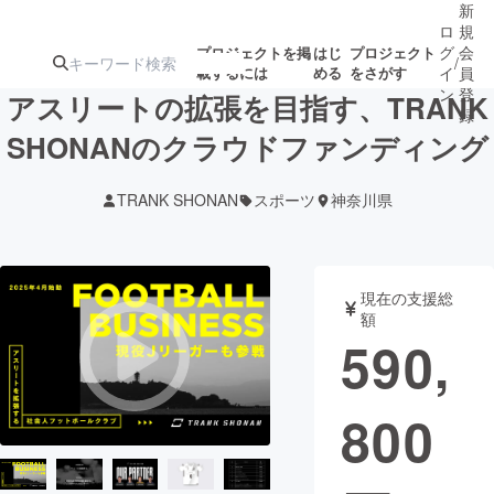
新
ロ
規
グ
会
プロジェクトを掲
はじ
プロジェクト
/
載するには
める
をさがす
イ
員
ン
登
アスリートの拡張を目指す、TRANK
録
SHONANのクラウドファンディング
人気のプロ
注目のリ
注目の新着プロ
募集終了が近いプ
もうすぐ公開
TRANK SHONAN
スポーツ
神奈川県
ジェクト
ターン
ジェクト
ロジェクト
されます
アート・写真
音楽
現在の支援総
額
590,
テクノロジー・ガジェット
ゲーム・サ
800
映像・映画
書籍・雑誌
ビジネス・起業
チャレンジ