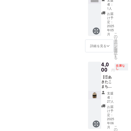
み ・注
手の実
パート
す。
Nの公式
ない
者：
意事
使用サ
ナー +
②HPへ
HP ・掲
1人
パート
項：掲
イン入
②HPへ
の氏名
載期
ナーが
お届
載を希
りスパ
の氏名
掲載権
間：
け予
いた場
望され
イク
掲載
全ての
定：
2025年
合は、
る方
（※）を
権】 ①
2025
リター
5月1
ご希望
は、備
年05
お送り
トレー
ン品に
日〜1年
に応じ
考欄に
こ
月
いたし
ニング
付属し
の
間掲載
て支援
お名前
リ
ます。
ウェア
ます。
タ
・掲載
金を返
をご記
ー
※高選手
パート
公式HP
ン
方法：
詳細を見る
金いた
入くだ
を
のご厚
ナー
にご希
選
文字の
しま
さい。
択
意によ
TRANK
望のお
す
み ・注
す。
希望さ
る
り提供
SHONA
名前を
意事
②HPへ
れない
4,0
された
Nのト
記載い
項：掲
の氏名
場合は
在庫な
もので
レーニ
00
たしま
し
載を希
掲載権
円
「掲載
す。転
ング
す。 ・
望され
全ての
なし」
【①あ
売等は
ウェア
掲載場
る方
リター
とご記
きたこ
固く禁
に貴社
所：
は、備
ン品に
入くだ
まち
止いた
のロゴ
TRANK
考欄に
付属し
さい。
2kg +
しま
を掲載
SHONA
お名前
ます。
支援
②HPへ
す。
し、ク
Nの公式
をご記
者：
公式HP
の氏名
②HPへ
ラブの
HP ・掲
27人
入くだ
にご希
掲載
の氏名
活動を
載期
さい。
お届
望のお
権】 ①
掲載権
ともに
間：
け予
希望さ
名前を
あきた
全ての
支えて
定：
2025年
れない
記載い
こまち
2025
リター
いただ
5月1
場合は
たしま
年06
2kg
ン品に
く法人
日〜1年
「掲載
す。 ・
こ
月
TRANK
付属し
スポン
の
間掲載
なし」
掲載場