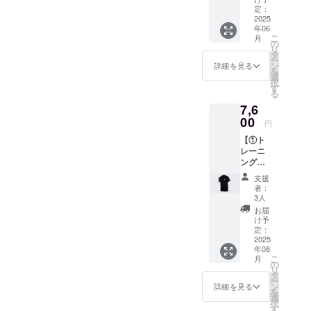
オリジ
・内容
定：
・掲載
ナルT
2025
量：2kg
方法：
年06
シャツ
・保存
文字の
こ
月
TRANK
方法：
の
み ・注
リ
SHONA
室温
タ
意事
ー
Nのロゴ
15℃以
ン
項：掲
詳細を見る
を
をプリ
下の場
選
載を希
択
ントし
所で保
す
望され
る
た、ブ
管して
る方
7,6
ラック
くださ
は、備
のオリ
00
い。 ・
考欄に
円
ジナルT
賞味期
お名前
【①ト
シャ
限：お
をご記
レーニ
ツ。6.2
届け商
入くだ
ング
オンス
品のラ
さい。
ウェア
の厚手
ベルに
希望さ
支援
+ ②HP
でしっ
表記 ・
れない
者：
への氏
かりと
製造者
3人
場合は
名掲載
した生
情報：
「掲載
お届
権】 ①
地が特
(株)山形
け予
なし」
トレー
徴で
定：
ライス
とご記
ニング
2025
す。 ・
ファー
入くだ
年08
ウェア
サイズ
ム21 ※
さい。
こ
月
あらゆ
展開：
の
商品開
リ
るス
XS〜
タ
封前に
ー
ポーツ
2XL（
ン
は必ず
詳細を見る
を
シーン
サイズ
選
お届け
択
で活躍
チャー
す
のリ