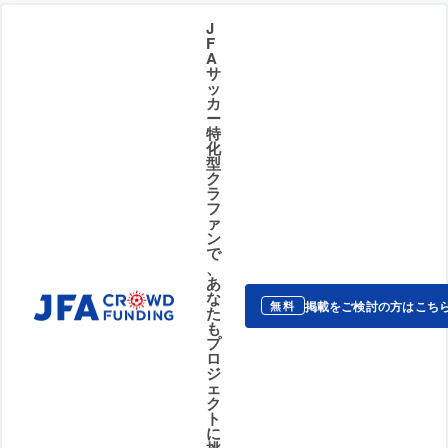
J
F
A
サ
ッ
カ
ー
特
化
型
ク
ラ
フ
ァ
ン
で
、
あ
な
掲載をご検討の方はこち
無料
た
も
プ
ロ
ジ
ェ
ク
ト
に
挑