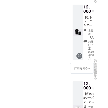
る
するク
トをご
ターン
12,
ラウド
確認く
に貼付
ファン
000
ださ
された
円
ディン
い） ・
ラベル
【①ト
グ限定
カラー
や注意
レーニ
ウェ
展開：
書きを
ング
ア。 ・
ブラッ
ご確認
ウェア
サイズ
ク ②HP
くださ
支援
上下
展開：
への氏
い。
者：
セット
130〜
名掲載
12人
②HPへ
+ ②HP
2XL（
権 全て
の氏名
お届
への氏
サイズ
のリ
け予
掲載権
名掲載
チャー
定：
ターン
全ての
権】 ①
2025
トをご
品に付
リター
年08
トレー
確認く
属しま
ン品に
こ
月
ニング
ださ
の
す。公
付属し
リ
ウェア
い） ・
タ
式HPに
ます。
ー
上下
カラー
ン
ご希望
詳細を見る
公式HP
を
セット
展開：
選
のお名
にご希
択
クラウ
ブラッ
す
前を記
望のお
る
ドファ
ク ②HP
載いた
名前を
12,
ンディ
への氏
しま
記載い
ング限
000
名掲載
す。 ・
たしま
円
定のト
権 全て
掲載場
す。 ・
【①202
レーニ
のリ
所：
掲載場
5シーズ
ング
ターン
TRANK
所：
ン 1stユ
ウェア
品に付
SHONA
TRANK
ニ
を上下
属しま
Nの公式
SHONA
支援