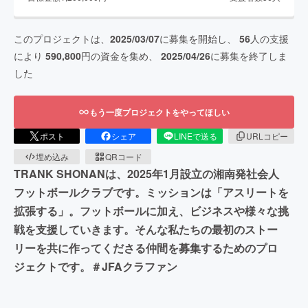
このプロジェクトは、
2025/03/07
に募集を開始し、
56
人の支援
により
590,800
円の資金を集め、
2025/04/26
に募集を終了しま
した
もう一度プロジェクトをやってほしい
ポスト
シェア
LINEで送る
URLコピー
埋め込み
QRコード
TRANK SHONANは、2025年1月設立の湘南発社会人
フットボールクラブです。ミッションは「アスリートを
拡張する」。フットボールに加え、ビジネスや様々な挑
戦を支援していきます。そんな私たちの最初のストー
リーを共に作ってくださる仲間を募集するためのプロ
ジェクトです。＃JFAクラファン