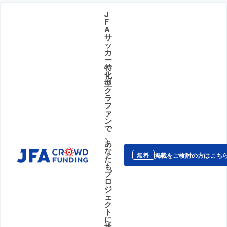
J
F
A
サ
ッ
カ
ー
特
化
型
ク
ラ
フ
ァ
ン
で
、
あ
な
掲載をご検討の方はこち
無料
た
も
プ
ロ
ジ
ェ
ク
ト
に
挑