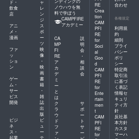
ンディングの
ド・
ャ
RE
合わせ
ノウハウを無
飲食
レ
Crea
料で学ぼう
店
ン
tion
各種規定
CAMPFIRE
ジ
CAM
アカデミー
アニ
ス
利用規
PFI
メ・
ポ
約
RE
漫画
ー
CA
説
細則
for
ツ
MP
明
プライ
Soci
ファ
映
FI
会
バシー
al
ッ
像
RE
・
ポリ
Goo
ショ
・
ア
相
シー
d
ン
映
カ
談
特定商
CAM
画
デ
会
取引法
PFI
ゲー
書
ミ
に基づ
RE
ム・
籍
ー
く表記
for
サー
・
と
情報セ
Ente
ビス
雑
は
キュリ
rtain
開発
誌
ク
サ
ティ方
men
出
ラ
ポ
針
t
版
ウ
ー
反社基
CAM
ビジ
ビ
ド
ト
本方針
PFI
ネ
ュ
フ
サ
カスタ
RE
ス・
ー
ァ
ー
マーハ
for
起業
テ
ン
ビ