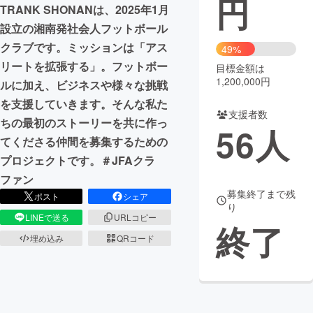
円
TRANK SHONANは、2025年1月
まちづくり・地域活性化
設立の湘南発社会人フットボール
クラブです。ミッションは「アス
49%
リートを拡張する」。フットボー
目標金額は
CAMPFIRE for Social Good
CAMPFIRE Creation
1,200,000円
ルに加え、ビジネスや様々な挑戦
CAMPFIREふるさと納税
machi-ya
コミュニティ
を支援していきます。そんな私た
支援者数
ちの最初のストーリーを共に作っ
56
人
てくださる仲間を募集するための
プロジェクトです。＃JFAクラ
ファン
募集終了まで残
ポスト
シェア
り
LINEで送る
URLコピー
終了
埋め込み
QRコード