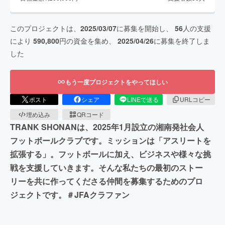
このプロジェクトは、
2025/03/07
に募集を開始し、
56
人の支援
により
590,800
円の資金を集め、
2025/04/26
に募集を終了しま
した
もう一度プロジェクトをやってほしい
ポスト
シェア
LINEで送る
URLコピー
埋め込み
QRコード
TRANK SHONANは、2025年1月設立の湘南発社会人
フットボールクラブです。ミッションは「アスリートを
拡張する」。フットボールに加え、ビジネスや様々な挑
戦を支援していきます。そんな私たちの最初のストー
リーを共に作ってくださる仲間を募集するためのプロ
ジェクトです。＃JFAクラファン