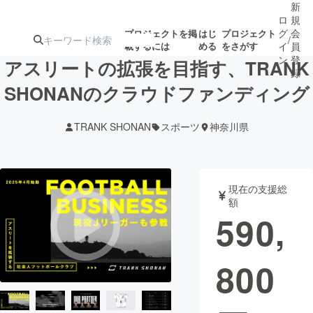
新
ロ
規
グ
会
プロジェクトを掲
はじ
プロジェクト
/
載するには
める
をさがす
イ
員
ン
登
アスリートの拡張を目指す、TRANK
録
SHONANのクラウドファンディング
人気のプロ
注目のリ
注目の新着プロ
募集終了が近いプ
もうすぐ公開
TRANK SHONAN
スポーツ
神奈川県
ジェクト
ターン
ジェクト
ロジェクト
されます
アート・写真
音楽
現在の支援総
額
590,
テクノロジー・ガジェット
ゲーム・サ
800
映像・映画
書籍・雑誌
ビジネス・起業
チャレンジ