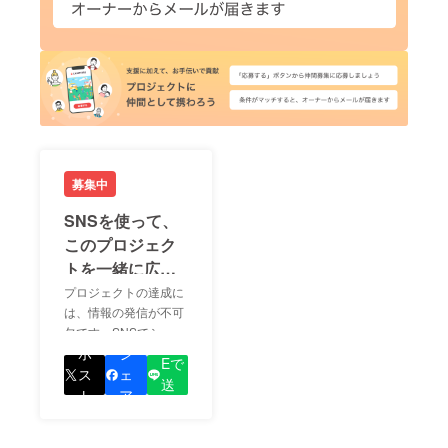
募集中
SNSを使って、
このプロジェク
トを一緒に広め
ましょう！
プロジェクトの達成に
は、情報の発信が不可
欠です。SNSでシェア
LIN
をして、あなたが応援
ポ
シ
Eで
しているプロジェクト
ス
ェ
送
の良さを知ってもらい
ト
ア
る
ましょう！