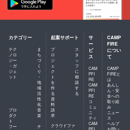
カテゴリー
起案サポート
サ
CAMP
ー
FIRE
テク
ま
プ
ス
ビ
につい
ノロ
ち
ロ
タ
ス
て
ジー
づ
ジ
ッ
・ガ
く
ェ
フ
CAM
CAMP
ジェ
り
ク
に
PFI
FIREと
ット
・
ト
相
RE
は
地
を
談
CAM
あんし
域
作
す
PFI
ん・安
活
る
る
RE
全への
性
資
コ
取り組
化
料
ミュ
み
プロ
音
請
ニ
ニュー
ダク
楽
求
ティ
ス
ト
CAM
ヘルプ
クラウドファ
フー
チ
PFI
お問い