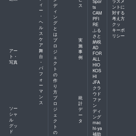
ラスメ
Spor
ィ
デ
ス
ントに
ts
ー
ィ
対する
CAM
・
ン
考え方
PFI
ヘ
グ
クッ
RE
ル
と
キーポ
ふる
ス
は
リシー
さと
ケ
プ
実
納税
ア
ロ
施
AD
アー
舞
ジ
事
FOR
ト・
台
ェ
例
ALL
写真
・
ク
HIO
パ
ト
KOS
フ
の
HI
ォ
作
JFA
ー
り
クラ
マ
方
ウド
ン
プ
統
ファ
ス
ロ
計
ン
ソー
ジ
デ
ディ
シャ
ェ
ー
ング
ル
ク
タ
mac
グッ
ト
hi-ya
ド
の
補助