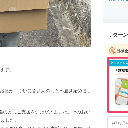
現在は「
び企業・
中心に活
組織内外
リターン
リューシ
す。
目標
応援よろ
ます。
談笑が、ついに皆さんのもとへ届き始めまし
3名の方にご支援をいただきました。そのおか
りました。
詳細を見