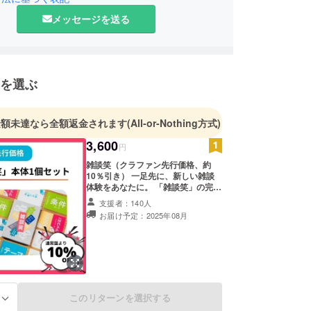
メッセージを送る
伝えるためのツール」をテーマに、企業研修用およ
団体向けのオリジナルボードゲームの企画・開発を
動。
のコミュニケーション課題の可視化と改善を図るソ
を選ぶ
ョンとして、ボードゲームに可能性を感じていま
金額未達なら全額返金されます
(All-or-Nothing方式)
しくお願いいたします！！！
3,600
円
雑談笑（クラファン先行価格、約
10％引き） 一足先に、新しい雑談
体験をあなたに。 「雑談笑」の完成
版を先行販売価格でお届けします。
支援者：140人
一般販売前にいち早くお楽しみいた
お届け予定：2025年08月
だけます。 〈リターン内容〉 ・感
謝のメッセージメール ・カードゲー
ム『雑談笑』本体1セット（税・送
料込み） 〈商品仕様〉 ・プレイ人
数：2～6名 ・カード枚数：全68枚
（条件カード17枚／テーマカード10
枚／相槌カード11枚／リアクション
このリターンを選択する
カード30枚） ・カードサイズ：
る
ポーカーサイズ ・付属品：説明書、