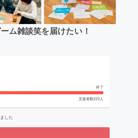
ゲーム雑談笑を届けたい！
終了
支援者数
223
人
ました