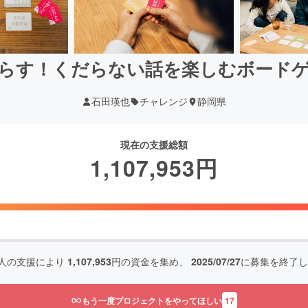
らす！くだらない話を楽しむボード
石田瑛也
チャレンジ
静岡県
現在の支援総額
1,107,953
円
人の支援により
1,107,953
円の資金を集め、
2025/07/27
に募集を終了し
もう一度プロジェクトをやってほしい
17