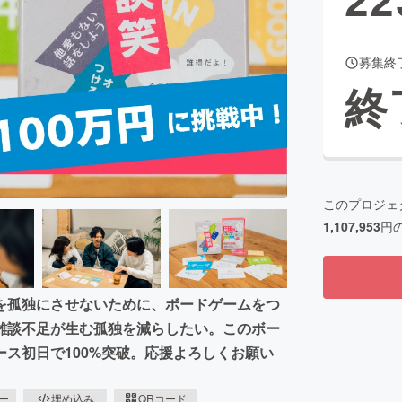
募集終
CAMPFIRE for Social Good
CAMPFIRE Creation
終
CAMPFIREふるさと納税
machi-ya
コミュニティ
このプロジェ
1,107,953
円
を孤独にさせないために、ボードゲームをつ
雑談不足が生む孤独を減らしたい。このボー
ス初日で100%突破。応援よろしくお願い
ピー
埋め込み
QRコード