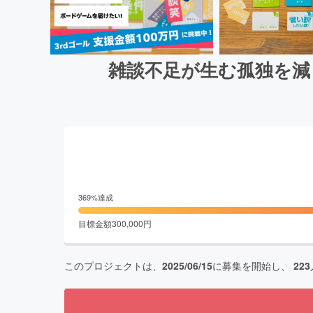
雑談不足が生む孤独を減
369
%達成
目標金額
300,000
円
このプロジェクトは、
2025/06/15
に募集を開始し、
223