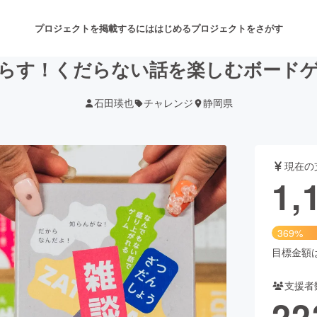
プロジェクトを掲載するには
はじめる
プロジェクトをさがす
らす！くだらない話を楽しむボード
石田瑛也
チャレンジ
静岡県
注目のリターン
注目の新着プロジェクト
募集終了が近いプロジェクト
も
現在の
音楽
舞台・パフォーマンス
1,
ゲーム・サービス開発
フード・飲食店
369%
書籍・雑誌出版
アニメ・漫画
目標金額は3
支援者
チャレンジ
ビューティー・ヘルスケ
22