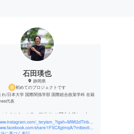
石田瑛也
静岡県
初めてのプロジェクトです
生まれ/日本大学 国際関係学部 国際総合政策学科 在籍
mes代表
をつなぐコミュニティデザインに関心を持ち、大学
、地元・横浜市と静岡県東伊豆町の二拠点生活を送
https://www.instagram.com/_teryism_?igsh=MWt2dTlnb3VqaW45Yw%3D%3D&utm_source=qr
、カフェの立ち上げやコワーキングスペースの運営
https://www.facebook.com/share/1FSCXgtmqA/?mibextid=wwXIfr
引法に基づく表記
、地域資源を活かした取り組みや場づくりを行う。