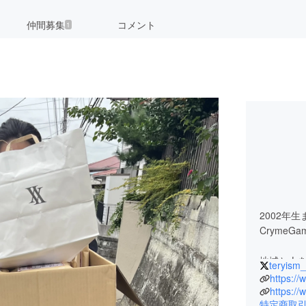
仲間募集
コメント
1
！
2002年
CrymeGa
地域と人
teryism_
在学中に
りながら
特定商取
に携わり