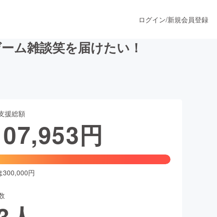
ログイン
/
新規会員登録
ゲーム雑談笑を届けたい！
うすぐ公開されます
支援総額
プロダクト
107,953
円
ファッション
スポーツ
00,000円
数
ア
ソーシャルグッド
3
人