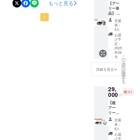
す。皆様のご支援のお陰で
もっと見る
【アー
の進捗も随時お知らせして
リー単
本製品は目標金額を達成す
いきますので、引き続きよ
品】 金
ることができました！誠に
1
額（送
支援
ろしくお願いします！
料・税
者：
ありがとうございま
込）：
3人
¥11800
す！！！開始直後の勢いが
お届
リター
け予
ン内容
鈍く、ちょっと時代を先取
定：
：美耳
2025
りしすぎたかと杞憂してい
年09
USB
こ
月
オー
の
ましたが目標金額を達成で
リ
ディオ
タ
ー
変換機
ン
きてとても嬉しいです！お
詳細を見る
を
選
択
手数ですがこれからも美耳
す
る
を知らない方に対して布教
29,
残り1
000
円
していただけると大変あり
【超
がたいです。7/7に達成した
アー
リー
ため、これからASMR人口
セッ
支援
が増えること願いまして、
ト】 金
者：
額（送
9人
皆様引き続き本製品をよろ
料・税
お届
込）：
け予