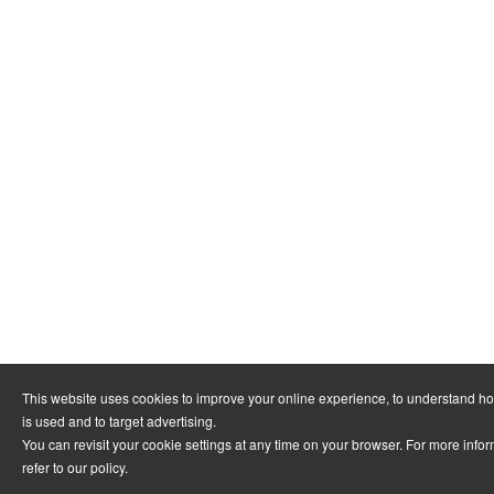
This website uses cookies to improve your online experience, to understand h
is used and to target advertising.
You can revisit your cookie settings at any time on your browser. For more info
refer to
our policy
.