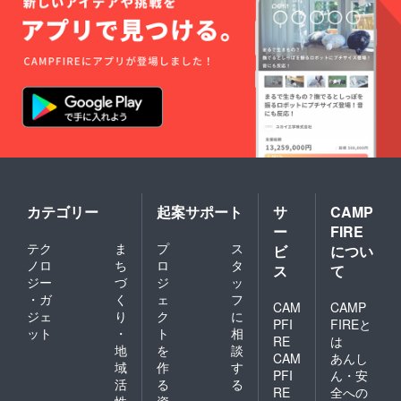
カテゴリー
起案サポート
サ
CAMP
ー
FIRE
テク
ま
プ
ス
ビ
につい
ノロ
ち
ロ
タ
ス
て
ジー
づ
ジ
ッ
・ガ
く
ェ
フ
CAM
CAMP
ジェ
り
ク
に
PFI
FIREと
ット
・
ト
相
RE
は
地
を
談
CAM
あんし
域
作
す
PFI
ん・安
活
る
る
RE
全への
性
資