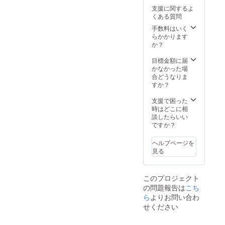
支援に関するよ
くある質問
手数料はいく
らかかります
か？
目標金額に届
かなかった場
合どうなりま
すか？
支援で困った
時はどこに相
談したらいい
ですか？
ヘルプページを
見る
このプロジェクト
の問題報告は
こち
ら
よりお問い合わ
せください