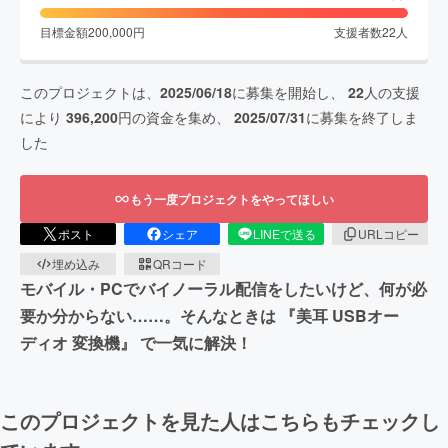
目標金額
200,000
円
支援者数
22
人
このプロジェクトは、
2025/06/18
に募集を開始し、
22
人の支援
により
396,200
円の資金を集め、
2025/07/31
に募集を終了しま
した
もう一度プロジェクトをやってほしい
ポスト
シェア
LINEで送る
URLコピー
埋め込み
QRコード
モバイル・PCでバイノーラル配信をしたいけど、何が必
要か分からない……。そんなときは 『美耳 USBオー
ディオ 変換機』 で一気に解決！
このプロジェクトを見た人はこちらもチェックし