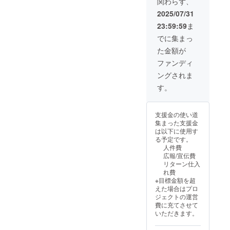
関わらず、
2025/07/31
23:59:59
ま
でに集まっ
た金額が
ファンディ
ングされま
す。
支援金の使い道
集まった支援金
は以下に使用す
る予定です。
人件費
広報/宣伝費
リターン仕入
れ費
※目標金額を超
えた場合はプロ
ジェクトの運営
費に充てさせて
いただきます。