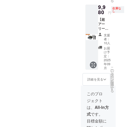
る
9,9
在庫な
80
し
円
【超
アー
リー単
品】 金
支援
額（送
者：
料・税
10人
込）：
お届
¥9980
け予
リター
定：
ン内容
2025
年09
：美耳
こ
月
USB
の
リ
オー
タ
ー
ディオ
ン
詳細を見る
を
変換機
選
択
限定
す
る
数：10
このプロ
台
ジェクト
は、
All-In方
式
です。
目標金額に