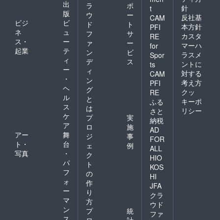
出
ラ
ポ
針
t
版
ウ
ー
反社基
CAM
ビジ
ビ
ド
ト
本方針
PFI
ネ
ュ
フ
サ
カスタ
RE
ス・
ー
ァ
ー
マーハ
for
起業
テ
ン
ビ
ラスメ
Spor
ィ
デ
ス
ントに
ts
ー
ィ
対する
CAM
・
ン
考え方
PFI
ヘ
グ
クッ
RE
ル
と
キーポ
ふる
ス
は
リシー
さと
ケ
プ
実
納税
ア
ロ
施
AD
アー
舞
ジ
事
FOR
ト・
台
ェ
例
ALL
写真
・
ク
HIO
パ
ト
KOS
フ
の
HI
ォ
作
JFA
ー
り
クラ
マ
方
ウド
ン
プ
統
ファ
ス
ロ
計