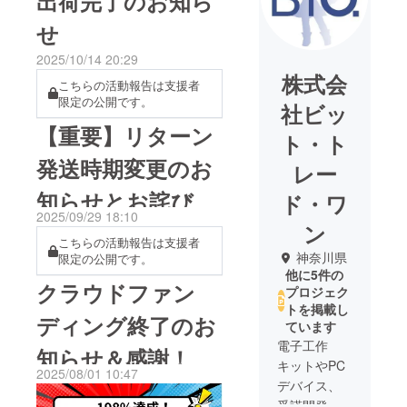
出荷完了のお知ら
せ
2025/10/14 20:29
株式会
こちらの活動報告は支援者
限定の公開です。
社ビッ
【重要】リターン
ト・ト
発送時期変更のお
レー
知らせとお詫び
ド・ワ
2025/09/29 18:10
ン
こちらの活動報告は支援者
神奈川県
限定の公開です。
他に5件の
クラウドファン
プロジェク
トを掲載し
ディング終了のお
ています
電子工作
知らせ＆感謝！
キットやPC
2025/08/01 10:47
デバイス、
受諾開発な