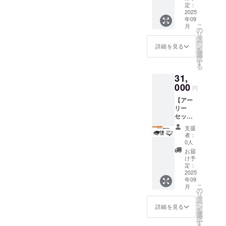
しくお願いします！
¥29000
定：
リター
2025
年09
ン内容
こ
月
： x1 美
の
リ
耳 x1 美
タ
ー
耳 USB
ン
詳細を見る
を
オー
選
択
ディオ
す
る
変換機
31,
限定
数：10
000
円
台
【アー
リー
セッ
ト】 金
支援
額（送
者：
料・税
0人
込）：
お届
¥31000
け予
リター
定：
ン内容
2025
年09
： x1 美
こ
月
耳 x1 美
の
リ
耳 USB
タ
ー
オー
ン
詳細を見る
を
ディオ
選
択
変換機
す