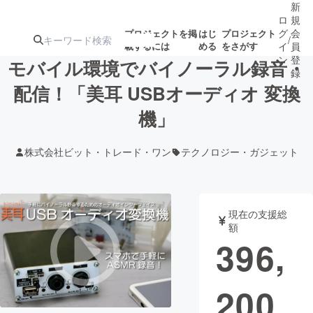
新
ロ
規
グ
会
プロジェクトを掲
はじ
プロジェクト
/
載するには
める
をさがす
イ
員
ン
登
モバイル環境でバイノーラル録音・
録
配信！「美耳 USBオーディオ 変換
機」
人気のプロ
注目のリ
注目の新着プロ
募集終了が近いプ
もうすぐ公開
ジェクト
ターン
ジェクト
ロジェクト
されます
株式会社ビット・トレード・ワン
テクノロジー・ガジェット
アート・写真
音楽
現在の支援総
テクノロジー・ガジェット
ゲーム・サ
額
396,
映像・映画
書籍・雑誌
200
ビジネス・起業
チャレンジ