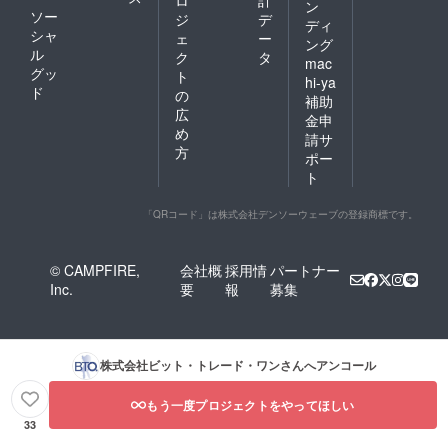
ン
ソー
ジ
デ
ディ
シャ
ェ
ー
ング
ル
ク
タ
mac
グッ
ト
hi-ya
ド
の
補助
広
金申
め
請サ
方
ポー
ト
「QRコード」は株式会社デンソーウェーブの登録商標です。
© CAMPFIRE,
会社概
採用情
パートナー
Inc.
要
報
募集
株式会社ビット・トレード・ワン
さんへアンコール
もう一度プロジェクトをやってほしい
33