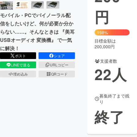
円
まちづくり・地域活性化
モバイル・PCでバイノーラル配
信をしたいけど、何が必要か分か
CAMPFIRE for Social Good
CAMPFIRE Creation
らない……。そんなときは 『美耳
198%
CAMPFIREふるさと納税
machi-ya
コミュニティ
USBオーディオ 変換機』 で一気
目標金額は
200,000円
に解決！
ポスト
シェア
支援者数
LINEで送る
URLコピー
22
人
埋め込み
QRコード
募集終了まで残
り
終了