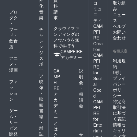
コ
取り組
化
料
ミュ
み
プロ
音
請
ニ
ニュー
ダク
楽
求
ティ
ス
ト
CAM
ヘルプ
クラウドファ
フー
チ
PFI
お問い
ンディングの
ド・
ャ
RE
合わせ
ノウハウを無
飲食
レ
Crea
料で学ぼう
店
ン
tion
各種規定
CAMPFIRE
ジ
CAM
アカデミー
アニ
ス
利用規
PFI
メ・
ポ
約
RE
漫画
ー
CA
説
細則
for
ツ
MP
明
プライ
Soci
ファ
映
FI
会
バシー
al
ッ
像
RE
・
ポリ
Goo
ショ
・
ア
相
シー
d
ン
映
カ
談
特定商
CAM
画
デ
会
取引法
PFI
ゲー
書
ミ
に基づ
RE
ム・
籍
ー
く表記
for
サー
・
と
情報セ
Ente
ビス
雑
は
キュリ
rtain
開発
誌
ク
サ
ティ方
men