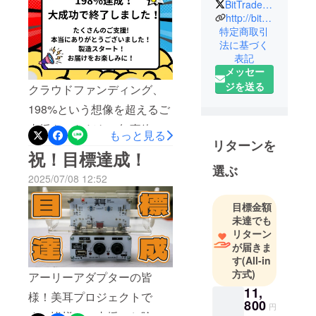
BitTradeOne
どを営む
http://bit-trade-one.co.jp/
ハードウェ
特定商取引
法に基づく
アメーカー
表記
メッセー
ジを送る
クラウドファンディング、
198%という想像を超えるご
支援をいただき、無事終了
もっと見る
リターンを
いたしました！ご支援くだ
祝！目標達成！
さった皆さま、本当にあり
選ぶ
2025/07/08 12:52
がとうございました！！皆
目標金額
さんのおかげで、いよいよ
未達でも
製造に入ります。ひとつひ
リターン
とつ丁寧に、心を込めてお
が届きま
す
(All-in
届けできるよう準備を進め
方式)
アーリーアダプターの皆
ていきますので、ぜひ楽し
11,
様！美耳プロジェクトで
800
みにお待ちください！今後
円