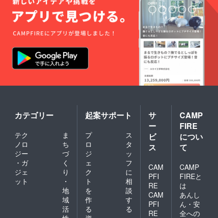
カテゴリー
起案サポート
サ
CAMP
ー
FIRE
テク
ま
プ
ス
ビ
につい
ノロ
ち
ロ
タ
ス
て
ジー
づ
ジ
ッ
・ガ
く
ェ
フ
CAM
CAMP
ジェ
り
ク
に
PFI
FIREと
ット
・
ト
相
RE
は
地
を
談
CAM
あんし
域
作
す
PFI
ん・安
活
る
る
RE
全への
性
資