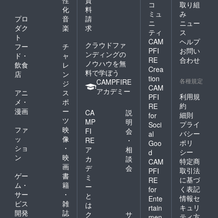
コ
取り組
化
料
ミュ
み
プロ
音
請
ニ
ニュー
ダク
楽
求
ティ
ス
ト
CAM
ヘルプ
クラウドファ
フー
チ
PFI
お問い
ンディングの
ド・
ャ
RE
合わせ
ノウハウを無
飲食
レ
Crea
料で学ぼう
店
ン
tion
各種規定
CAMPFIRE
ジ
CAM
アカデミー
アニ
ス
利用規
PFI
メ・
ポ
約
RE
漫画
ー
CA
説
細則
for
ツ
MP
明
プライ
Soci
ファ
映
FI
会
バシー
al
ッ
像
RE
・
ポリ
Goo
ショ
・
ア
相
シー
d
ン
映
カ
談
特定商
CAM
画
デ
会
取引法
PFI
ゲー
書
ミ
に基づ
RE
ム・
籍
ー
く表記
for
サー
・
と
情報セ
Ente
ビス
雑
は
キュリ
rtain
開発
誌
ク
サ
ティ方
men