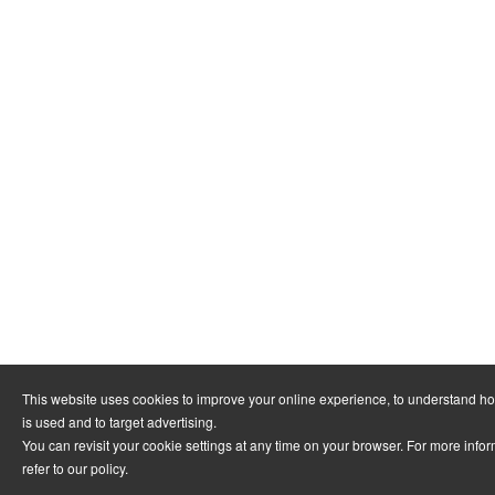
This website uses cookies to improve your online experience, to understand h
is used and to target advertising.
You can revisit your cookie settings at any time on your browser. For more info
refer to
our policy
.