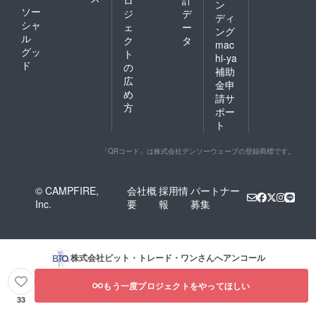
ン
ソー
ジ
デ
ディ
シャ
ェ
ー
ング
ル
ク
タ
mac
グッ
ト
hi-ya
ド
の
補助
広
金申
め
請サ
方
ポー
ト
「QRコード」は株式会社デンソーウェーブの登録商標です。
© CAMPFIRE,
会社概
採用情
パートナー
Inc.
要
報
募集
株式会社ビット・トレード・ワン
さんへアンコール
もう一度プロジェクトをやってほしい
33