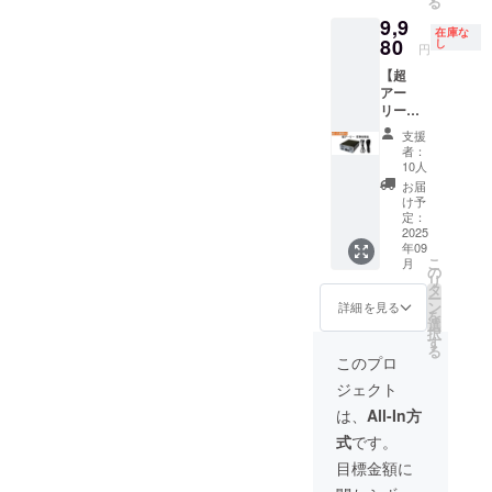
る
9,9
在庫な
80
し
円
【超
アー
リー単
品】 金
支援
額（送
者：
料・税
10人
込）：
お届
¥9980
け予
リター
定：
ン内容
2025
年09
：美耳
こ
月
USB
の
リ
オー
タ
ー
ディオ
ン
詳細を見る
を
変換機
選
択
限定
す
る
数：10
このプロ
台
ジェクト
は、
All-In方
式
です。
目標金額に