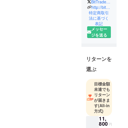
BitTradeOne
どを営む
http://bit-trade-one.co.jp/
ハードウェ
特定商取引
法に基づく
アメーカー
表記
メッセー
ジを送る
リターンを
選ぶ
目標金額
未達でも
リターン
が届きま
す
(All-in
方式)
11,
800
円