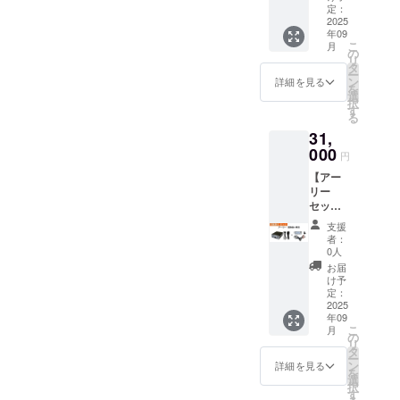
¥29000
定：
リター
2025
年09
ン内容
こ
月
： x1 美
の
リ
耳 x1 美
タ
ー
耳 USB
ン
詳細を見る
を
オー
選
択
ディオ
す
る
変換機
31,
限定
数：10
000
円
台
【アー
リー
セッ
ト】 金
支援
額（送
者：
料・税
0人
込）：
お届
¥31000
け予
リター
定：
ン内容
2025
年09
： x1 美
こ
月
耳 x1 美
の
リ
耳 USB
タ
ー
オー
ン
詳細を見る
を
ディオ
選
択
変換機
す