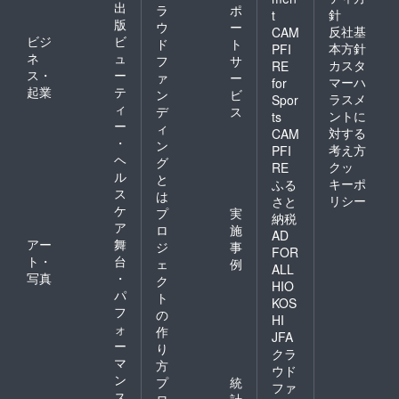
出
ラ
ポ
針
t
版
ウ
ー
反社基
CAM
ビジ
ビ
ド
ト
本方針
PFI
ネ
ュ
フ
サ
カスタ
RE
ス・
ー
ァ
ー
マーハ
for
起業
テ
ン
ビ
ラスメ
Spor
ィ
デ
ス
ントに
ts
ー
ィ
対する
CAM
・
ン
考え方
PFI
ヘ
グ
クッ
RE
ル
と
キーポ
ふる
ス
は
リシー
さと
ケ
プ
実
納税
ア
ロ
施
AD
アー
舞
ジ
事
FOR
ト・
台
ェ
例
ALL
写真
・
ク
HIO
パ
ト
KOS
フ
の
HI
ォ
作
JFA
ー
り
クラ
マ
方
ウド
ン
プ
統
ファ
ス
ロ
計