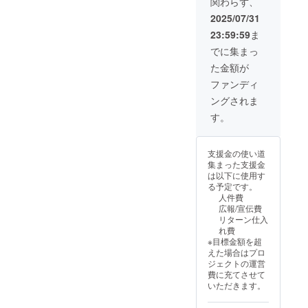
関わらず、
2025/07/31
23:59:59
ま
でに集まっ
た金額が
ファンディ
ングされま
す。
支援金の使い道
集まった支援金
は以下に使用す
る予定です。
人件費
広報/宣伝費
リターン仕入
れ費
※目標金額を超
えた場合はプロ
ジェクトの運営
費に充てさせて
いただきます。