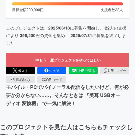
目標金額
200,000
円
支援者数
22
人
このプロジェクトは、
2025/06/18
に募集を開始し、
22
人の支援
により
396,200
円の資金を集め、
2025/07/31
に募集を終了しま
した
もう一度プロジェクトをやってほしい
ポスト
シェア
LINEで送る
URLコピー
埋め込み
QRコード
モバイル・PCでバイノーラル配信をしたいけど、何が必
要か分からない……。そんなときは 『美耳 USBオー
ディオ 変換機』 で一気に解決！
このプロジェクトを見た人はこちらもチェックし