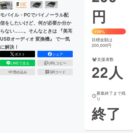
円
まちづくり・地域活性化
モバイル・PCでバイノーラル配
信をしたいけど、何が必要か分か
CAMPFIRE for Social Good
CAMPFIRE Creation
らない……。そんなときは 『美耳
198%
CAMPFIREふるさと納税
machi-ya
コミュニティ
USBオーディオ 変換機』 で一気
目標金額は
200,000円
に解決！
ポスト
シェア
支援者数
LINEで送る
URLコピー
22
人
埋め込み
QRコード
募集終了まで残
り
終了