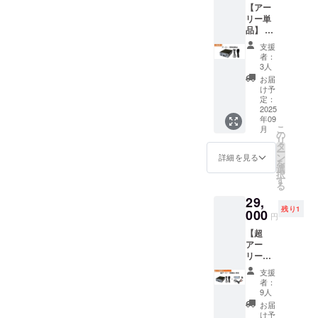
【アー
リー単
品】 金
額（送
支援
料・税
者：
込）：
3人
¥11800
お届
リター
け予
ン内容
定：
：美耳
2025
年09
USB
こ
月
オー
の
リ
ディオ
タ
ー
変換機
ン
詳細を見る
を
選
択
す
る
29,
残り1
000
円
【超
アー
リー
セッ
支援
ト】 金
者：
額（送
9人
料・税
お届
込）：
け予