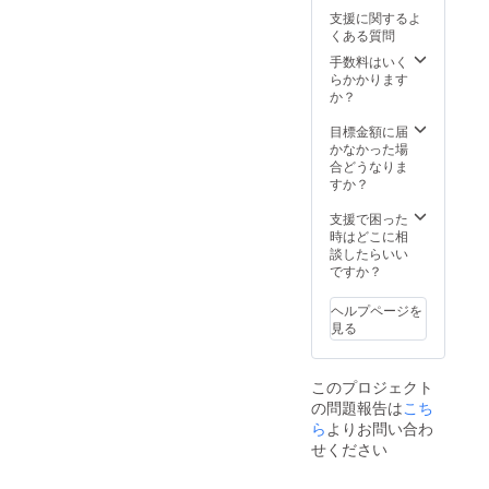
支援に関するよ
くある質問
手数料はいく
らかかります
か？
目標金額に届
かなかった場
合どうなりま
すか？
支援で困った
時はどこに相
談したらいい
ですか？
ヘルプページを
見る
このプロジェクト
の問題報告は
こち
ら
よりお問い合わ
せください