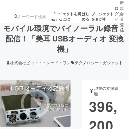
新
ロ
規
グ
会
プロジェクトを掲
はじ
プロジェクト
/
載するには
める
をさがす
イ
員
ン
登
モバイル環境でバイノーラル録音・
録
配信！「美耳 USBオーディオ 変換
機」
人気のプロ
注目のリ
注目の新着プロ
募集終了が近いプ
もうすぐ公開
ジェクト
ターン
ジェクト
ロジェクト
されます
株式会社ビット・トレード・ワン
テクノロジー・ガジェット
アート・写真
音楽
現在の支援総
テクノロジー・ガジェット
ゲーム・サ
額
396,
映像・映画
書籍・雑誌
200
ビジネス・起業
チャレンジ