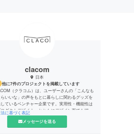
clacom
日本
他に7件のプロジェクトを掲載しています
ACOM（クラコム）は、ユーザーさんの「こんなも
たらいいな」の声をもとに暮らしに関わるグッズを
売しているベンチャー企業です。実用性・機能性は
プロダクトデザイナーとともにデザイン面でも細部
引法に基づく表記
わりものづくりをしております。これからもユー
メッセージを送る
の暮らしを少しでもより豊かにするものを、スタッ
で企画していきますので、少しでも多くの方にお届