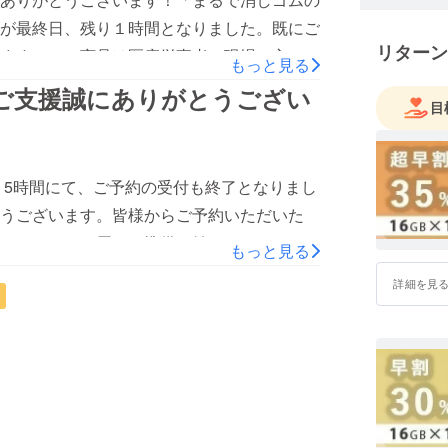
けできま
が最終日、残り１時間となりました。既にご
リターン
ます。この商品は医療従事者の現場の方、お
もっと見る
・お届けしてまいりました。お届けする商品
ご支援誠にありがとうござい
目
日23時59分となります。またお届けについ
いです。皆様へのお届けは来週より開始予定
いたします。CLACOM スタッフ一同
り5時間にて、ご予約の受付も終了となりまし
うございます。皆様からご予約いただいた
、ただいまお届けの準備を始めております。
もっと見る
させていただきます。ご不明な点や、お気づ
詳細を見
だけますと幸いです！残りもう少しとなりま
す。CLACOM スタッフ一同