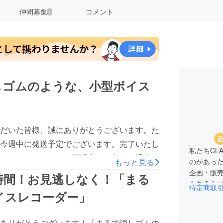
仲間募集
コメント
1
しゴムのような、小型ボイス
だいた皆様、誠にありがとうございます。た
今週中に発送予定でございます。完了いたし
私たちCL
ていただきます。ご不明点、お急ぎの場合な
もっと見る
のがあっ
すと幸いです。引き続きどうぞよろしくお願
企画・販
時間！お見逃しなく！「まる
もちろん
特定商取
イスレコーダー」
までこだ
ザーさん
フみんな
ありがとうございます！「まるで消しゴムの