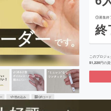
募集終
CAMPFIRE for Social Good
CAMPFIRE Creation
終
CAMPFIREふるさと納税
machi-ya
コミュニティ
このプロジェ
51,220
円の資
ピー
埋め込み
QRコード