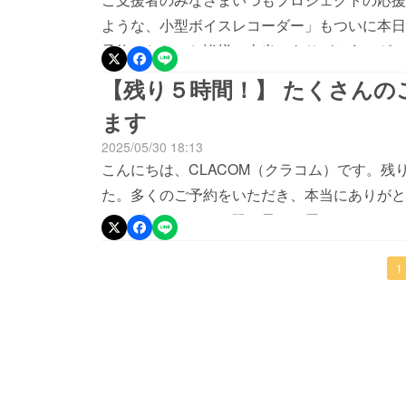
ような、小型ボイスレコーダー」もついに本日
予約いただいた皆様、本当にありがとうござい
子様や女性も持ちやすく身を守るために、開発
【残り５時間！】 たくさんの
が皆様のお役に立てますと幸いです。終了は本
ます
てお急ぎの場合には、ご連絡いただけますと幸
2025/05/30 18:13
でございます。引き続きどうぞよろしくお願い
こんにちは、CLACOM（クラコム）です。残
た。多くのご予約をいただき、本当にありがと
オーダーは、できる限り早くお届けできるよう
皆様のお役に立てるよう、１つ１つ丁寧に発送
きの点がございましたら、いつでもご連絡いた
1
すが、引き続きどうぞよろしくお願い申し上げま