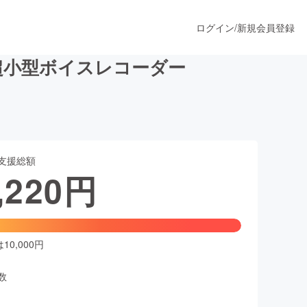
ログイン
/
新規会員登録
超小型ボイスレコーダー
うすぐ公開されます
支援総額
プロダクト
,220
円
ファッション
スポーツ
0,000円
数
ア
ソーシャルグッド
人