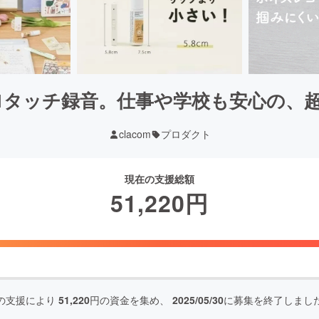
秒で1タッチ録音。仕事や学校も安心の、
clacom
プロダクト
現在の支援総額
51,220
円
の支援により
51,220
円の資金を集め、
2025/05/30
に募集を終了しまし