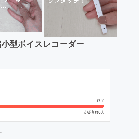
超小型ボイスレコーダー
終了
支援者数
6
人
た