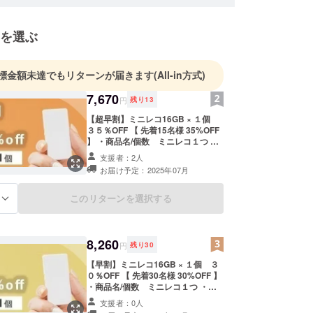
すと幸いです。
を選ぶ
標金額未達でもリターンが届きます
(All-in方式)
7,670
円
残り
13
【超早割】ミニレコ16GB × １個
３５％OFF 【 先着15名様 35%OFF
】 ・商品名/個数 ミニレコ１つ ・
希望小売価格 税込 11,800円 ・サ
支援者：2人
イズ/重量 2.8 × 5.7 × 0.7cm/13.9g
お届け予定：2025年07月
・素材 外側パーツ: 樹脂 ・使用方
法、使用上の注意事項 充電がある
場合、スイッチを入れると自動で録
このリターンを選択する
る
音が開始されます。 ・取扱説明書の
有無 有（日本語） ・保証の有無
有（お届けから30日間。初期不良の
際は、一度ご連絡ください）
8,260
円
残り
30
※16GB、税込み・送料込みの価格で
す ※デザイン・仕様は変更になる可
【早割】ミニレコ16GB × １個 ３
能性もございます。ご了承ください
０％OFF 【 先着30名様 30%OFF 】
※皆様の支援等により量産効率が向
・商品名/個数 ミニレコ１つ ・希
上した場合、正規販売価格が販売予
望小売価格 税込 11,800円 ・サイ
支援者：0人
定価格より下がる可能性もございま
ズ/重量 2.8 × 5.7 × 0.7cm/13.9g ・