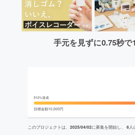
手元を見ずに0.75
512
%達成
目標金額
10,000
円
このプロジェクトは、
2025/04/02
に募集を開始し、
6
人