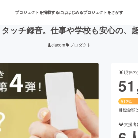
プロジェクトを掲載するには
はじめる
プロジェクトをさがす
秒で1タッチ録音。仕事や学校も安心の、
clacom
プロダクト
注目のリターン
注目の新着プロジェクト
募集終了が近いプロジェクト
も
現在の
音楽
舞台・パフォーマンス
51
ゲーム・サービス開発
フード・飲食店
512%
書籍・雑誌出版
アニメ・漫画
目標金額は1
支援者
チャレンジ
ビューティー・ヘルスケ
6