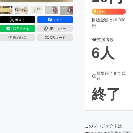
まちづくり・地域活性化
512%
目標金額は10,000
ポスト
シェア
円
LINEで送る
URLコピー
CAMPFIRE for Social Good
CAMPFIRE Creation
埋め込み
QRコード
CAMPFIREふるさと納税
machi-ya
コミュニティ
支援者数
6
人
募集終了まで残
り
終了
このプロジェクトは、