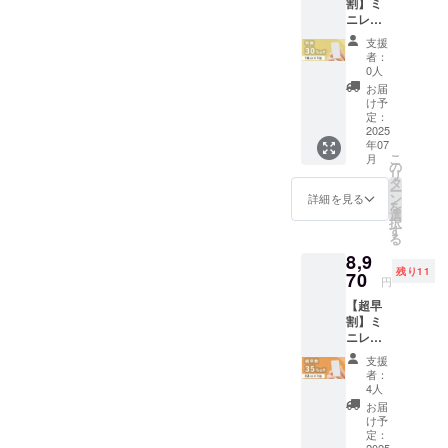
割】ミ
円 ・サ
方にお届け
ニレコ
イズ/重
16GB ×
量 2.8
できますと
支援
１個
× 5.7 ×
者：
幸いです。
３
0.7cm/1
0人
０％OF
3.9g ・
お届
F 【 先
素材
け予
着30名
外側
定：
様
2025
パーツ:
年07
30%OF
樹脂 ・
こ
月
F 】 ・
使用方
の
リ
商品名/
法、使
タ
ー
個数
用上の
ン
詳細を見る
を
ミニレ
注意事
選
択
コ１つ
項 充
す
る
・希望
電があ
8,9
小売価
る場
残り11
格 税
70
合、ス
円
込
イッチ
【超早
11,800
を入れ
割】ミ
円 ・サ
ると自
ニレコ
イズ/重
動で録
32GB ×
量 2.8
音が開
支援
１個
× 5.7 ×
始され
者：
３
0.7cm/1
ます。
4人
５％OF
3.9g ・
・取扱
お届
F 【 先
素材
説明書
け予
着15名
外側
定：
の有
2025