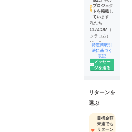
プロジェク
トを掲載し
ています
私たち
CLACOM（
クラコム）
は、ユー
特定商取引
ザーさんの
法に基づく
「こんなも
表記
メッセー
のがあった
ジを送る
らいいな」
の声をもと
に暮らしに
関わるグッ
リターンを
ズを企画・
販売してい
選ぶ
るベン
チャー企業
目標金額
です。実用
未達でも
性・機能性
リターン