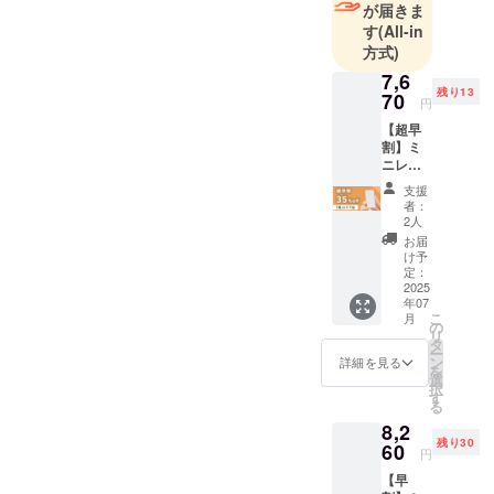
はもちろん
が届きま
プロダクト
す
(All-in
方式)
デザイナー
とともにデ
7,6
残り13
70
ザイン面で
円
も細部まで
【超早
割】ミ
こだわりも
ニレコ
のづくりを
16GB ×
支援
しておりま
１個
者：
３
す。これか
2人
５％OF
お届
らもユー
F 【 先
け予
ザーさんの
着15名
定：
様
2025
暮らしを少
年07
35%OF
こ
しでもより
月
F 】 ・
の
リ
商品名/
豊かにする
タ
ー
個数
ン
詳細を見る
ものを、ス
を
ミニレ
選
択
タッフみん
コ１つ
す
る
・希望
なで企画し
8,2
小売価
ていきます
残り30
格 税
60
円
ので、少し
込
【早
11,800
でも多くの