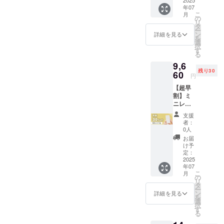
様
パーツ:
無 有
年07
35%OF
樹脂 ・
（日本
こ
月
F 】 ・
使用方
の
語） ・
リ
商品名/
法、使
タ
保証の
ー
個数
用上の
ン
有無
詳細を見る
を
ミニレ
注意事
選
有（お
択
コ１つ
項 充
す
届けか
る
・希望
電があ
ら30日
9,6
小売価
る場
間。初
残り30
格 税
60
合、ス
期不良
円
込
イッチ
の際
【超早
11,800
を入れ
は、一
割】ミ
円 ・サ
ると自
度ご連
ニレコ
イズ/重
動で録
絡くだ
32GB ×
量 2.8
音が開
さい）
支援
１個
× 5.7 ×
始され
※16GB
者：
３
0.7cm/1
ます。
0人
、税込
０％OF
3.9g ・
・取扱
み・送
お届
F 【 先
素材
説明書
け予
料込み
着30名
外側
定：
の有
の価格
様
2025
パーツ:
無 有
です ※
年07
30%OF
樹脂 ・
（日本
デザイ
こ
月
F 】 ・
使用方
の
語） ・
ン・仕
リ
商品名/
法、使
タ
保証の
様は変
ー
個数
用上の
ン
有無
詳細を見る
更にな
を
ミニレ
注意事
選
有（お
る可能
択
コ１つ
項 充
す
届けか
性もご
る
・希望
電があ
ら30日
ざいま
小売価