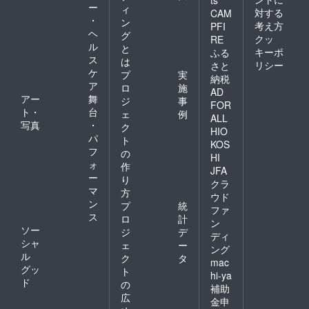
ts
ー
ィ
対する
CAM
・
ン
考え方
PFI
ヘ
グ
クッ
RE
ル
と
キーポ
ふる
ス
は
リシー
さと
ケ
プ
実
納税
ア
ロ
施
AD
アー
舞
ジ
事
FOR
ト・
台
ェ
例
ALL
写真
・
ク
HIO
パ
ト
KOS
フ
の
HI
ォ
作
JFA
ー
り
クラ
マ
方
ウド
ン
プ
統
ファ
ス
ロ
計
ン
ソー
ジ
デ
ディ
シャ
ェ
ー
ング
ル
ク
タ
mac
グッ
ト
hi-ya
ド
の
補助
広
金申