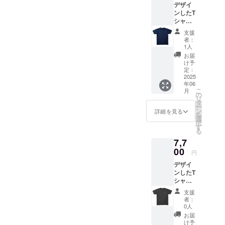
デザイ
ンしたT
シャツ
を提供
支援
しま
者：
す。 ・
1人
サイズ
お届
展開：
け予
S, M,
定：
L,XL こ
2025
年06
のリ
こ
月
ターン
の
リ
は配送
タ
ー
が1ヶ月
ン
詳細を見る
を
遅くな
選
択
りま
す
る
す。
7,7
00
円
デザイ
ンしたT
シャツ
を提供
支援
しま
者：
す。 ・
0人
サイズ
お届
展開：
け予