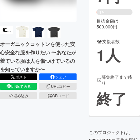
まちづくり・地域活性化
1%
目標金額は
500,000円
CAMPFIRE for Social Good
CAMPFIRE Creation
CAMPFIREふるさと納税
machi-ya
コミュニティ
支援者数
オーガニックコットンを使った安
1
人
心安全な服を作りたい 〜あなたが
着ている服は人を傷つけているの
を知っていますか〜
募集終了まで残
ポスト
シェア
り
LINEで送る
URLコピー
終了
埋め込み
QRコード
このプロジェクトは、