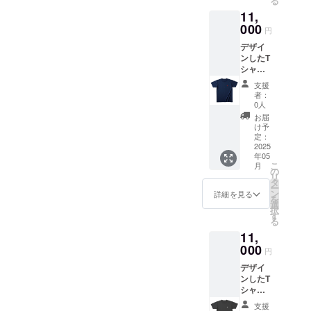
る
11,
000
円
デザイ
ンしたT
シャツ
を提供
支援
しま
者：
す。 ・
0人
サイズ
お届
展開：
け予
S, M,
定：
L,XL
2025
年05
こ
月
の
リ
タ
ー
ン
詳細を見る
を
選
択
す
る
11,
000
円
デザイ
ンしたT
シャツ
を提供
支援