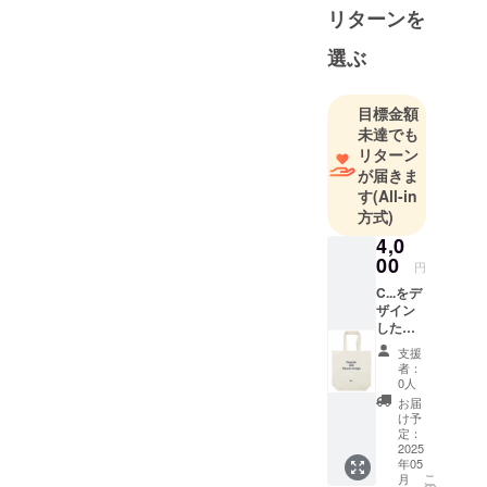
リターンを
選ぶ
目標金額
未達でも
リターン
が届きま
す
(All-in
方式)
4,0
00
円
C...をデ
ザイン
した
オーガ
支援
ニック
者：
トート
0人
バック
お届
を提供
け予
しま
定：
す。
2025
年05
（商品
こ
月
の説