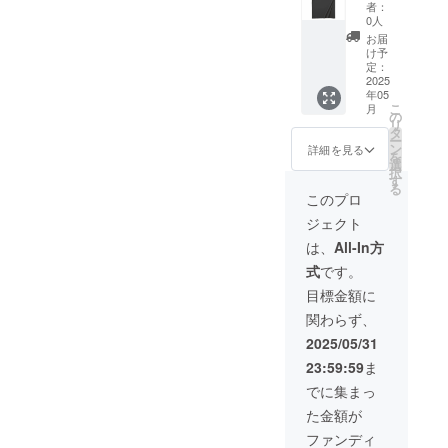
しま
者：
す。 ・
0人
サイズ
お届
展開：
け予
S, M,
定：
L,XL
2025
年05
こ
月
の
リ
タ
ー
ン
詳細を見る
を
選
択
す
る
このプロ
ジェクト
は、
All-In方
式
です。
目標金額に
関わらず、
2025/05/31
23:59:59
ま
でに集まっ
た金額が
ファンディ