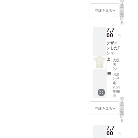
の
リ
明） ・
タ
ー
数量：1
ン
詳細を見る
を
点 ・サ
選
択
イズ：
す
る
7,7
00
円
デザイ
ンしたT
シャツ
を提供
支援
しま
者：
す。 ・
0人
サイズ
お届
展開：
け予
S, M,
定：
L,XL こ
2025
年06
のリ
こ
月
ターン
の
リ
は配送
タ
ー
が1ヶ月
ン
詳細を見る
を
遅くな
選
択
りま
す
る
す。
7,7
00
円