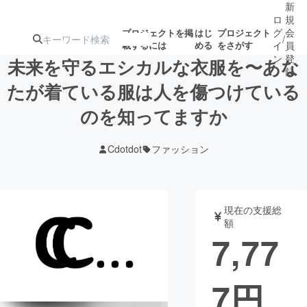
新
ロ
規
グ
会
プロジェクトを掲
はじ
プロジェクト
/
載するには
める
をさがす
イ
員
ン
登
未来を守るエシカルな衣服を〜あな
録
たが着ている服は人を傷つけている
のを知ってますか
人気のプロ
注目のリ
注目の新着プロ
募集終了が近いプ
もうすぐ公開
ジェクト
ターン
ジェクト
ロジェクト
されます
Cdotdot
ファッション
アート・写真
音楽
現在の支援総
テクノロジー・ガジェット
ゲーム・サ
額
7,77
映像・映画
書籍・雑誌
7
円
ビジネス・起業
チャレンジ