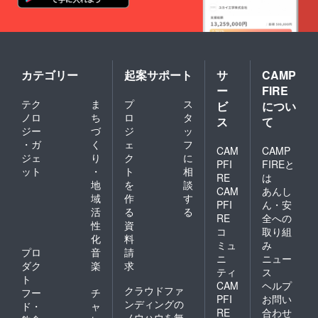
カテゴリー
起案サポート
サ
CAMP
ー
FIRE
テク
ま
プ
ス
ビ
につい
ノロ
ち
ロ
タ
ス
て
ジー
づ
ジ
ッ
・ガ
く
ェ
フ
CAM
CAMP
ジェ
り
ク
に
PFI
FIREと
ット
・
ト
相
RE
は
地
を
談
CAM
あんし
域
作
す
PFI
ん・安
活
る
る
RE
全への
性
資
コ
取り組
化
料
ミュ
み
プロ
音
請
ニ
ニュー
ダク
楽
求
ティ
ス
ト
CAM
ヘルプ
クラウドファ
フー
チ
PFI
お問い
ンディングの
ド・
ャ
RE
合わせ
ノウハウを無