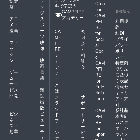
飲食
レ
Crea
料で学ぼう
店
ン
tion
各種規定
CAMPFIRE
ジ
CAM
アカデミー
アニ
ス
利用規
PFI
メ・
ポ
約
RE
漫画
ー
CA
説
細則
for
ツ
MP
明
プライ
Soci
ファ
映
FI
会
バシー
al
ッ
像
RE
・
ポリ
Goo
ショ
・
ア
相
シー
d
ン
映
カ
談
特定商
CAM
画
デ
会
取引法
PFI
ゲー
書
ミ
に基づ
RE
ム・
籍
ー
く表記
for
サー
・
と
情報セ
Ente
ビス
雑
は
キュリ
rtain
開発
誌
ク
サ
ティ方
men
出
ラ
ポ
針
t
版
ウ
ー
反社基
CAM
ビジ
ビ
ド
ト
本方針
PFI
ネ
ュ
フ
サ
カスタ
RE
ス・
ー
ァ
ー
マーハ
for
起業
テ
ン
ビ
ラスメ
Spor
ィ
デ
ス
ントに