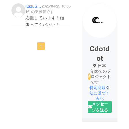
KazuSaka55
2025/04/25 10:05
1件
の支援者です
応援しています！頑
張ってください！
Cdotd
1
ot
日本
初めてのプ
ロジェクト
です
特定商取引
法に基づく
表記
メッセー
ジを送る