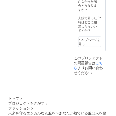
かなかった場
合どうなりま
すか？
支援で困った
時はどこに相
談したらいい
ですか？
ヘルプページを
見る
このプロジェクト
の問題報告は
こち
ら
よりお問い合わ
せください
トップ
>
プロジェクトをさがす
>
ファッション
>
未来を守るエシカルな衣服を〜あなたが着ている服は人を傷