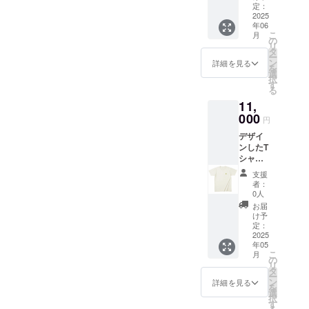
S, M,
定：
L,XL こ
2025
年06
のリ
こ
月
ターン
の
リ
は配送
タ
ー
が1ヶ月
ン
詳細を見る
を
遅くな
選
択
りま
す
る
す。
11,
000
円
デザイ
ンしたT
シャツ
を提供
支援
しま
者：
す。 ・
0人
サイズ
お届
展開：
け予
S, M,
定：
L,XL
2025
年05
こ
月
の
リ
タ
ー
ン
詳細を見る
を
選
択
す