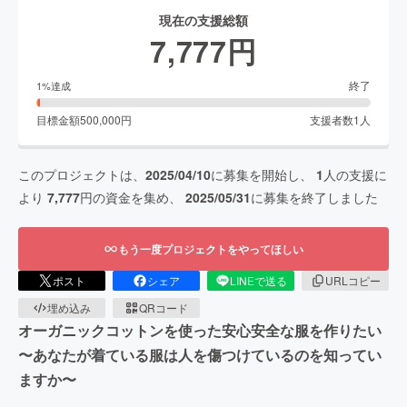
現在の支援総額
7,777
円
終了
1
%達成
目標金額
500,000
円
支援者数
1
人
このプロジェクトは、
2025/04/10
に募集を開始し、
1
人の支援に
より
7,777
円の資金を集め、
2025/05/31
に募集を終了しました
もう一度プロジェクトをやってほしい
ポスト
シェア
LINEで送る
URLコピー
埋め込み
QRコード
オーガニックコットンを使った安心安全な服を作りたい
〜あなたが着ている服は人を傷つけているのを知ってい
ますか〜