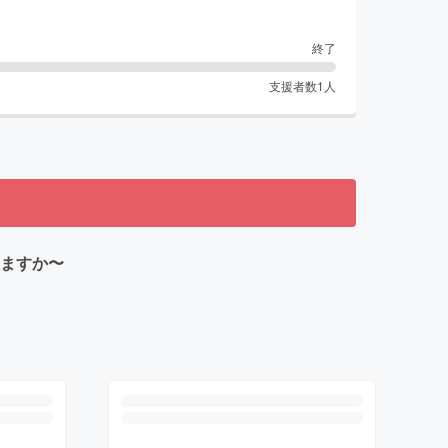
終了
支援者数
1
人
いますか〜