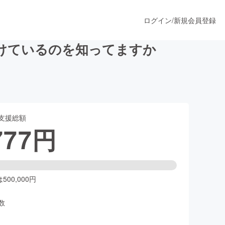
ログイン
/
新規会員登録
けているのを知ってますか
うすぐ公開されます
支援総額
プロダクト
777
円
ファッション
スポーツ
00,000円
数
ア
ソーシャルグッド
人