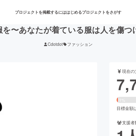
プロジェクトを掲載するには
はじめる
プロジェクトをさがす
服を〜あなたが着ている服は人を傷つ
Cdotdot
ファッション
注目のリターン
注目の新着プロジェクト
募集終了が近いプロジェクト
も
現在の
音楽
舞台・パフォーマンス
7,
ゲーム・サービス開発
フード・飲食店
1%
書籍・雑誌出版
アニメ・漫画
目標金額は5
支援者
チャレンジ
ビューティー・ヘルスケ
1