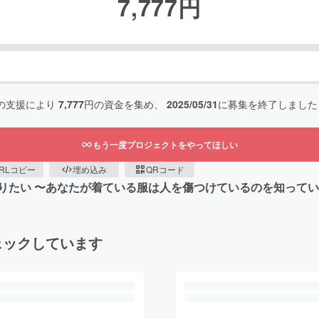
7,777
円
の支援により
7,777
円の資金を集め、
2025/05/31
に募集を終了しました
もう一度プロジェクトをやってほしい
RLコピー
埋め込み
QRコード
りたい 〜あなたが着ている服は人を傷つけているのを知って
ェックしています