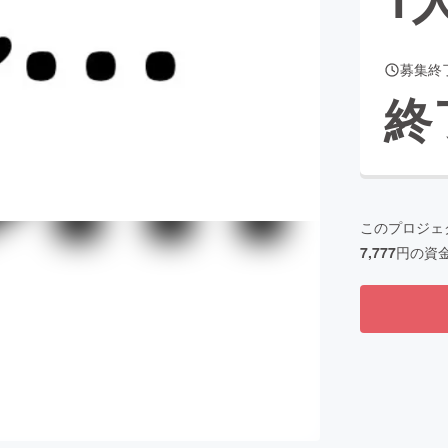
募集終
CAMPFIRE for Social Good
CAMPFIRE Creation
終
CAMPFIREふるさと納税
machi-ya
コミュニティ
このプロジェ
7,777
円の資