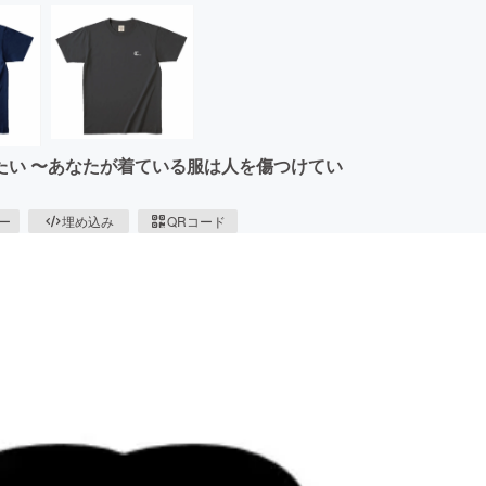
たい 〜あなたが着ている服は人を傷つけてい
ピー
埋め込み
QRコード