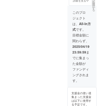
ン
参加 ただし、交
詳細を見る
所：山梨県南都
を
抜栓いたしま
選
通費は実費 ・ フ
留郡山中湖村山
択
す。 ご了承くだ
す
リースクールの
中４４２ ・支援
る
さい。 視聴期
活動に参加可
このプロ
者様の交通費や
限：7年12月31
能！（最大10
滞在費は各自で
ジェクト
日まで
回） リアル参加
ご負担くださ
or オンライン
は、
All-In方
い。 ・支援者様
（Zoom）参加
との連絡方法：
式
です。
が選べます！ リ
詳細はメールで
アル参加の場
目標金額に
連絡します。
合、実施場所は
関わらず、
山梨県南都留郡
山中湖村山中４
2025/04/19
４２となりま
23:59:59
ま
す。 授業や活動
を体験しなが
でに集まっ
ら、子どもたち
た金額が
の成長を見守る
ことができま
ファンディ
す。実際自分も
ングされま
知らない事を学
ぶ事もあり 事前
す。
に日程を予約
し、調整いたし
ます。 ・ フリー
支援金の使い道
スクールの遠足
集まった支援金
に2回参加OK！
は以下に使用す
遠足に 2回まで
る予定です。