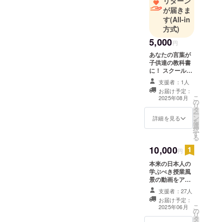
リターン
が届きま
す
(All-in
方式)
5,000
円
あなたの言葉が
子供達の教科書
に！ スクールの
教材として活用
支援者：1人
します 支援者の
お届け予定：
メッセージを授
こ
2025年08月
の
業に使わせてい
リ
タ
ただきます。 自
ー
ン
分の教訓になっ
詳細を見る
を
選
た言葉やできご
択
す
と、子供達に若
る
いうちに知って
10,000
ほしいこと、自
円
分がまなびた
本来の日本人の
かったこと、ま
学ぶべき授業風
たそれは何故か
景の動画をアー
など、そのお話
カイブでお渡
をきいて、子供
支援者：27人
し、もしくはそ
達と話し合いの
お届け予定：
の日に現地で ス
機会を作る題材
こ
2025年06月
の
ペシャルゲスト
とさせていただ
リ
タ
の時に実際授業
きます。 その内