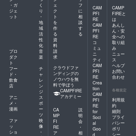
・ガ
く
ェ
フ
CAM
CAMP
ジェ
り
ク
に
PFI
FIREと
ット
・
ト
相
RE
は
地
を
談
CAM
あんし
域
作
す
PFI
ん・安
活
る
る
RE
全への
性
資
コ
取り組
化
料
ミュ
み
プロ
音
請
ニ
ニュー
ダク
楽
求
ティ
ス
ト
CAM
ヘルプ
クラウドファ
フー
チ
PFI
お問い
ンディングの
ド・
ャ
RE
合わせ
ノウハウを無
飲食
レ
Crea
料で学ぼう
店
ン
tion
各種規定
CAMPFIRE
ジ
CAM
アカデミー
アニ
ス
利用規
PFI
メ・
ポ
約
RE
漫画
ー
CA
説
細則
for
ツ
MP
明
プライ
Soci
ファ
映
FI
会
バシー
al
ッ
像
RE
・
ポリ
Goo
ショ
・
ア
相
シー
d