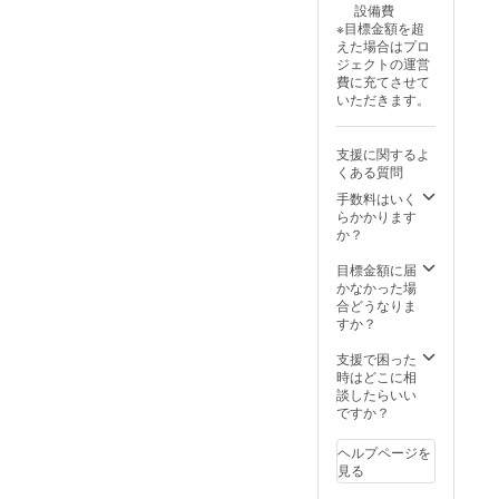
参加できます。
設備費
遠足の予定地は
※目標金額を超
まだ未定です
えた場合はプロ
が、毎月SNSで
ジェクトの運営
掲載します。 子
費に充てさせて
どもたちと一緒
いただきます。
に特別な体験を
共有し、楽しみ
ながら応援でき
支援に関するよ
ます！ 日程など
くある質問
の詳細は後日ご
案内します。毎
手数料はいく
月ございますの
らかかります
で、どこかで参
か？
加可能 ※ 交通費
は実費負担 とな
目標金額に届
りますのでご了
かなかった場
承ください。 ※
合どうなりま
有効期限：2025
すか？
年6月から2026
年3月末まで
支援で困った
時はどこに相
談したらいい
ですか？
ヘルプページを
見る