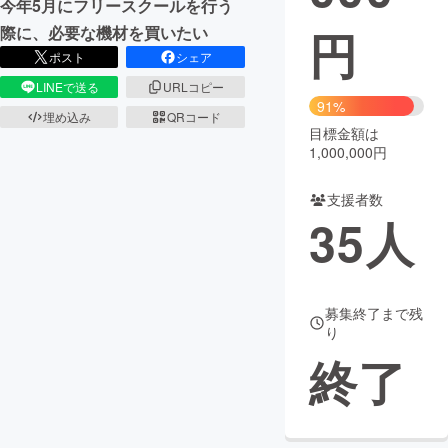
今年5月にフリースクールを行う
円
際に、必要な機材を買いたい
まちづくり・地域活性化
ポスト
シェア
LINEで送る
URLコピー
CAMPFIRE for Social Good
CAMPFIRE Creation
91%
埋め込み
QRコード
CAMPFIREふるさと納税
machi-ya
コミュニティ
目標金額は
1,000,000円
支援者数
35
人
募集終了まで残
り
終了