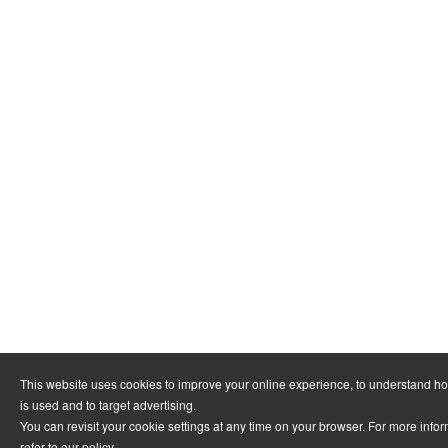
This website uses cookies to improve your online experience, to understand h
is used and to target advertising.
You can revisit your cookie settings at any time on your browser. For more info
refer to
our policy
.