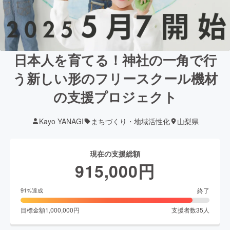
日本人を育てる！神社の一角で行
う新しい形のフリースクール機材
の支援プロジェクト
Kayo YANAGI
まちづくり・地域活性化
山梨県
現在の支援総額
915,000
円
終了
91
%達成
目標金額
1,000,000
円
支援者数
35
人