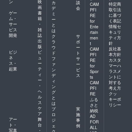
ン
映
カ
談
特定商
CAM
画
デ
会
取引法
PFI
ゲー
書
ミ
に基づ
RE
ム・
籍
ー
く表記
for
サー
・
と
情報セ
Ente
ビス
雑
は
キュリ
rtain
開発
誌
ク
サ
ティ方
men
出
ラ
ポ
針
t
版
ウ
ー
反社基
CAM
ビジ
ビ
ド
ト
本方針
PFI
ネ
ュ
フ
サ
カスタ
RE
ス・
ー
ァ
ー
マーハ
for
起業
テ
ン
ビ
ラスメ
Spor
ィ
デ
ス
ントに
ts
ー
ィ
対する
CAM
・
ン
考え方
PFI
ヘ
グ
クッ
RE
ル
と
キーポ
ふる
ス
は
リシー
さと
ケ
プ
実
納税
ア
ロ
施
AD
アー
舞
ジ
事
FOR
ト・
台
ェ
例
ALL
写真
・
ク