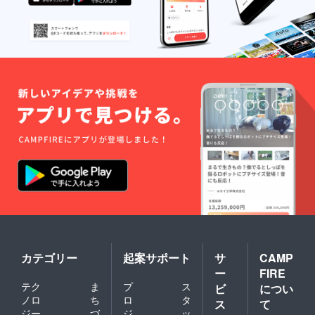
カテゴリー
起案サポート
サ
CAMP
ー
FIRE
テク
ま
プ
ス
ビ
につい
ノロ
ち
ロ
タ
ス
て
ジー
づ
ジ
ッ