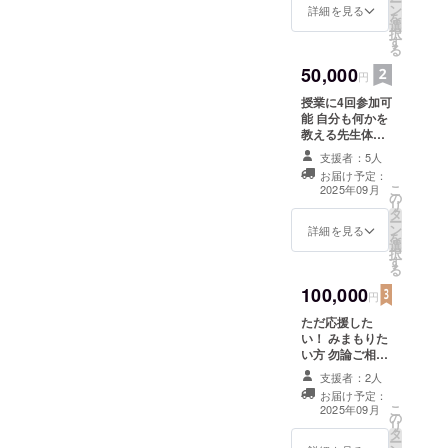
ー
ン
を受けられま
詳細を見る
容も短い動画に
を
選
す。 ・場所：
してお送りいた
択
す
メールアドレス
します。 自分も
る
宛てにご連絡、
子供の時に勉強
50,000
もしくは学校に
円
以外のことを教
直接参加可能 ・
えて欲しかっ
授業に4回参加可
支援者様の交通
た！ そんな思い
能 自分も何かを
費や滞在費は各
に同調していた
教える先生体験
自でご負担くだ
だける方に是非
ができる 子供達
さい。 ・詳細は
ご協力いただき
支援者：5人
がまとめた古事
メールで連絡し
たい手軽なプラ
お届け予定：
記の絵本をお届
ます。 ・収録時
こ
ンです。 動画発
2025年09月
の
け ︎あの頃が蘇
間：30分間 2
リ
送日2025年５月
タ
る、みんなで合
本 6月、7月な
ー
７日以降の授業
ン
宿コンクールー
詳細を見る
ど2ヶ月分 ・提
を
より、随時支援
選
をしたときのよ
供方法：メール
択
者さんのメール
す
うな1日体験 み
に動画URLを記
る
アドレスへ動画
んなで歌おうの
載します。 ・視
ファイルをお送
100,000
日にリアル参加
円
聴期限：7年9月
りいたします。
自分も美術を
30日まで
2025年８月まで
ただ応援した
久々にやりた
に全員に発送完
い！ みまもりた
い！美術の授業1
了予定 ただし、
い方 勿論ご相談
回体験 ・日時：
子供達に伝えた
しだいで、リア
2025年６月の
支援者：2人
い、ストーリー
ル参加か、zoom
水、木、金のい
お届け予定：
言葉に関して公
で10回まで参加
ずれかで10:00-
こ
2025年09月
序良俗に反する
の
可能 その他告知
12:00 または各
リ
内容は不可で
タ
した遠足にも2回
授業の体験 ・場
ー
す。 こちらから