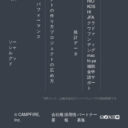
HIO
パ
ト
KOS
フ
の
HI
ォ
作
JFA
ー
り
クラ
マ
方
ウド
ン
プ
統
ファ
ス
ロ
計
ン
ソー
ジ
デ
ディ
シャ
ェ
ー
ング
ル
ク
タ
mac
グッ
ト
hi-ya
ド
の
補助
広
金申
め
請サ
方
ポー
ト
「QRコード」は株式会社デンソーウェーブの登録商標です。
© CAMPFIRE,
会社概
採用情
パートナー
Inc.
要
報
募集