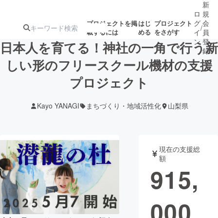
新
ロ
規
グ
会
プロジェクトを掲
はじ
プロジェクト
/
載するには
める
をさがす
イ
員
ン
登
日本人を育てる！神社の一角で行う新
録
しい形のフリースクール機材の支援
プロジェクト
人気のプロ
注目のリ
注目の新着プロ
募集終了が近いプ
もうすぐ公開
ジェクト
ターン
ジェクト
ロジェクト
されます
Kayo YANAGI
まちづくり・地域活性化
山梨県
アート・写真
音楽
現在の支援総
テクノロジー・ガジェット
ゲーム・サ
額
915,
映像・映画
書籍・雑誌
000
ビジネス・起業
チャレンジ