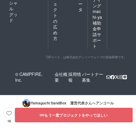
シャ
ェ
ー
ング
ル
ク
タ
mac
グッ
ト
hi-ya
ド
の
補助
広
金申
め
請サ
方
ポー
ト
「QRコード」は株式会社デンソーウェーブの登録商標です。
© CAMPFIRE,
会社概
採用情
パートナー
Inc.
要
報
募集
Yamaguchi SandBox 運営代表
さんへアンコール
もう一度プロジェクトをやってほしい
16