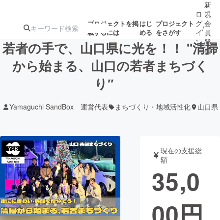
新
ロ
規
グ
会
プロジェクトを掲
はじ
プロジェクト
/
載するには
める
をさがす
イ
員
ン
登
若者の手で、山口県に光を！！ "清掃
録
から始まる、山口の若者まちづく
り″
人気のプロ
注目のリ
注目の新着プロ
募集終了が近いプ
もうすぐ公開
ジェクト
ターン
ジェクト
ロジェクト
されます
Yamaguchi SandBox 運営代表
まちづくり・地域活性化
山口県
アート・写真
音楽
現在の支援総
テクノロジー・ガジェット
ゲーム・サ
額
35,0
映像・映画
書籍・雑誌
00
円
ビジネス・起業
チャレンジ