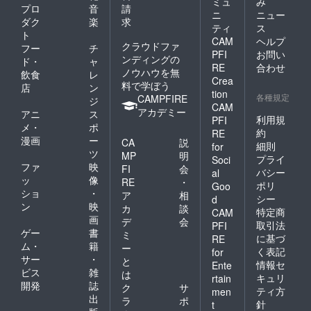
ミュ
み
記され
プロ
音
請
ニ
ニュー
ます。
ダク
楽
求
商品開
ティ
ス
ト
封前に
CAM
ヘルプ
クラウドファ
フー
チ
は必ず
PFI
お問い
ンディングの
お届け
ド・
ャ
RE
合わせ
のリ
ノウハウを無
飲食
レ
Crea
ターン
料で学ぼう
店
ン
に貼付
tion
各種規定
CAMPFIRE
ジ
された
CAM
アカデミー
アニ
ス
ラベル
利用規
PFI
や注意
メ・
ポ
約
RE
書きを
漫画
ー
CA
説
細則
for
ご確認
ツ
MP
明
プライ
Soci
くださ
ファ
映
FI
会
い。」
バシー
al
ッ
像
RE
・
ポリ
Goo
ショ
・
ア
相
シー
d
ン
映
カ
談
特定商
CAM
画
デ
会
取引法
PFI
ゲー
書
ミ
に基づ
RE
ム・
籍
ー
く表記
for
サー
・
と
情報セ
Ente
ビス
雑
は
キュリ
rtain
開発
誌
ク
サ
ティ方
men
出
ラ
ポ
針
t