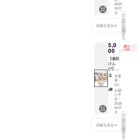
メッ
2025
年07
セージ
こ
月
をお送
の
リ
りしま
タ
ー
す。 ※
ン
詳細を見る
を
メール
選
択
にてお
す
る
送りい
5,0
たしま
残り
す
00
100
円
【湯田
けん
ぴ】を
提供し
支援
ます。
者：
原材
0人
料：さ
お届
つま芋
け予
(山口市
定：
秋穂
2025
年07
産)、砂
こ
月
糖(さと
の
リ
うきび
タ
ー
(種子島
ン
詳細を見る
を
産))、食
選
択
用油(国
す
る
内製造)