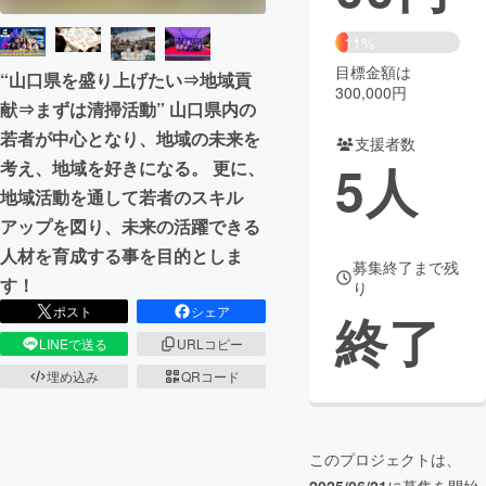
まちづくり・地域活性化
11%
目標金額は
“山口県を盛り上げたい⇒地域貢
300,000円
献⇒まずは清掃活動” 山口県内の
CAMPFIRE for Social Good
CAMPFIRE Creation
若者が中心となり、地域の未来を
CAMPFIREふるさと納税
machi-ya
コミュニティ
支援者数
5
人
考え、地域を好きになる。 更に、
地域活動を通して若者のスキル
アップを図り、未来の活躍できる
人材を育成する事を目的としま
募集終了まで残
す！
り
ポスト
シェア
終了
LINEで送る
URLコピー
埋め込み
QRコード
このプロジェクトは、