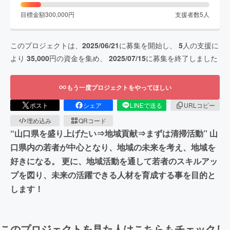
目標金額
300,000
円
支援者数
5
人
このプロジェクトは、
2025/06/21
に募集を開始し、
5
人の支援に
より
35,000
円の資金を集め、
2025/07/15
に募集を終了しました
もう一度プロジェクトをやってほしい
ポスト
シェア
LINEで送る
URLコピー
埋め込み
QRコード
“山口県を盛り上げたい⇒地域貢献⇒まずは清掃活動” 山
口県内の若者が中心となり、地域の未来を考え、地域を
好きになる。 更に、地域活動を通して若者のスキルアッ
プを図り、未来の活躍できる人材を育成する事を目的と
します！
このプロジェクトを見た人はこちらもチェックし