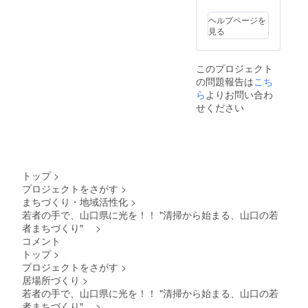
milk珈
「食品
琲】 原
表示は
ヘルプページを
材料：
お届け
見る
コー
商品の
ヒー(国
ラベル
内製
に表記
このプロジェクト
造)、砂
されま
の問題報告は
糖(甜菜
こち
す。 商
糖) 内容
品開封
ら
よりお問い合わ
量：
前には
せください
500ml
必ずお
賞味期
届けの
限：
リター
2025年
ンに貼
11月12
付され
日 保存
たラベ
トップ
>
方法：
ルや注
プロジェクトをさがす
>
直射日
意書き
まちづくり・地域活性化
>
光を避
をご確
け、冷
若者の手で、山口県に光を！！ "清掃から始まる、山口の若
認くだ
暗所に
さ
者まちづくり″
>
保存 使
い。」
コメント
用方
トップ
>
法：4倍
プロジェクトをさがす
>
に薄め
てお飲
居場所づくり
>
みくだ
若者の手で、山口県に光を！！ "清掃から始まる、山口の若
さい
者まちづくり″
>