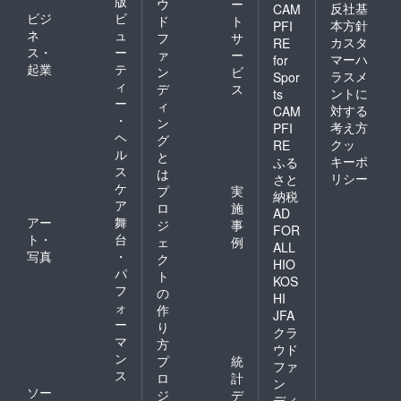
版
ウ
ー
反社基
CAM
ビジ
ビ
ド
ト
本方針
PFI
ネ
ュ
フ
サ
カスタ
RE
ス・
ー
ァ
ー
マーハ
for
起業
テ
ン
ビ
ラスメ
Spor
ィ
デ
ス
ントに
ts
ー
ィ
対する
CAM
・
ン
考え方
PFI
ヘ
グ
クッ
RE
ル
と
キーポ
ふる
ス
は
リシー
さと
ケ
プ
実
納税
ア
ロ
施
AD
アー
舞
ジ
事
FOR
ト・
台
ェ
例
ALL
写真
・
ク
HIO
パ
ト
KOS
フ
の
HI
ォ
作
JFA
ー
り
クラ
マ
方
ウド
ン
プ
統
ファ
ス
ロ
計
ン
ソー
ジ
デ
ディ