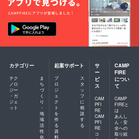
ヒー豆
(エチオ
ピア) 内
容量：
10ｇ 精
製方
法：ナ
チュラ
ル 賞味
期限
2025年
10月31
日 保存
カテゴリー
起案サポート
サ
CAMP
方法：
高温多
ー
FIRE
湿を避
テク
ま
プ
ス
ビ
につい
けて、
ノロ
ち
ロ
タ
ス
て
涼しい
ジー
づ
ジ
ッ
ところ
・ガ
く
ェ
フ
に保管
CAM
CAMP
してく
ジェ
り
ク
に
PFI
FIREと
ださい
ット
・
ト
相
RE
は
「生豆
地
を
談
CAM
あんし
生産国
域
作
す
はお届
PFI
ん・安
活
る
る
け商品
RE
全への
性
資
のラベ
コ
取り組
ルに表
化
料