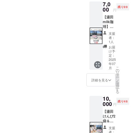
7,0
内容
残り99
量：82
00
円
ｇ 賞味
【湯田
期限：
milk珈
2025年
琲】を
7月24日
提供し
保存方
支援
ます。
法：直
者：
原材
射日
1人
料：
光、高
お届
コー
温多湿
け予
ヒー(国
のとこ
定：
内製
2025
ろでの
年07
造)、砂
保存は
こ
月
糖(甜菜
避けて
の
リ
糖) 内容
下さい
タ
ー
量：
「食品
ン
詳細を見る
を
500ml
表示は
選
択
賞味期
お届け
す
る
限：
商品の
10,
2025年
ラベル
残り48
11月12
000
に表記
円
日 保存
されま
【湯田
方法：
す。 商
けんぴ2
直射日
品開封
袋＆湯
光を避
前には
田milk
け、冷
必ずお
支援
珈琲1
暗所に
届けの
者：