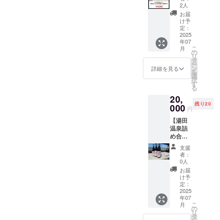
本】を
保存 使
リター
2人
提供し
用方
ンに貼
お届
ます。
法：4倍
付され
け予
【湯田
に薄め
定：
たラベ
けん
2025
てお飲
ルや注
年07
ぴ】 原
みくだ
意書き
こ
月
材料：
さい
の
をご確
リ
さつま
「食品
タ
認くだ
ー
芋(山口
表示は
ン
さ
詳細を見る
を
市秋穂
お届け
選
い。」
択
産)、砂
商品の
す
る
糖(さと
ラベル
20,
うきび
に表記
残り20
(種子島
000
されま
円
産))、食
す。 商
【湯田
用油(国
品開封
温泉詰
内製造)
前には
め合わ
内容
必ずお
せセッ
量：82
届けの
支援
ト】を
ｇ 賞味
リター
者：
提供し
期限：
ンに貼
0人
ます。
2025年
付され
お届
湯田け
7月24日
たラベ
け予
んぴ4
保存方
定：
ルや注
袋、湯
2025
法：直
意書き
年07
田milk
射日
をご確
こ
月
珈琲2
光、高
の
認くだ
リ
本、珈
温多湿
タ
さ