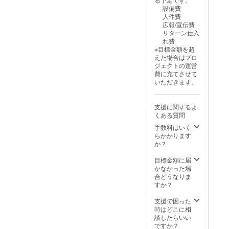
のとこ
milk珈
設備費
ろでの
琲】 原
人件費
保存は
材料：
広報/宣伝費
避けて
コー
リターン仕入
下さい
ヒー(国
れ費
「食品
内製
※目標金額を超
表示は
造)、砂
えた場合はプロ
お届け
糖(甜菜
ジェクトの運営
商品の
糖) 内容
費に充てさせて
ラベル
量：
いただきます。
に表記
500ml
されま
賞味期
す。 商
限：
支援に関するよ
品開封
2025年
くある質問
前には
11月12
必ずお
日 保存
手数料はいく
届けの
方法：
らかかります
リター
直射日
か？
ンに貼
光を避
付され
け、冷
目標金額に届
たラベ
暗所に
かなかった場
ルや注
保存 使
合どうなりま
意書き
用方
すか？
をご確
法：4倍
認くだ
に薄め
支援で困った
さ
てお飲
時はどこに相
い。」
みくだ
談したらいい
【湯田
さい
ですか？