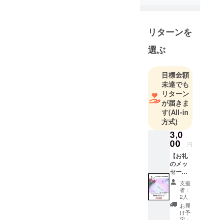
リターンを
選ぶ
目標金額
未達でも
リターン
が届きま
す
(All-in
方式)
3,0
00
円
【お礼
のメッ
セー
ジ】 感
支援
謝の気
者：
持ちを
2人
込め
お届
て、お
け予
礼の
定：