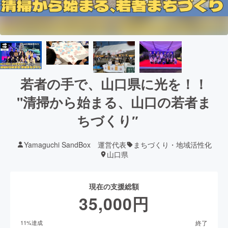
若者の手で、山口県に光を！！
"清掃から始まる、山口の若者ま
ちづくり″
Yamaguchi SandBox 運営代表
まちづくり・地域活性化
山口県
現在の支援総額
35,000
円
終了
11
%達成