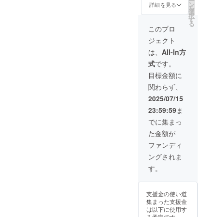
ー
琲ド
のとこ
ン
い。」
詳細を見る
を
リップ
ろでの
選
択
パック2
保存は
す
る
袋 【湯
避けて
このプロ
田けん
下さい
ジェクト
ぴ】 原
「食品
材料：
表示は
は、
All-In方
さつま
お届け
式
です。
芋(山口
商品の
市秋穂
ラベル
目標金額に
産)、砂
に表記
関わらず、
糖(さと
されま
うきび
す。 商
2025/07/15
(種子島
品開封
23:59:59
ま
産))、食
前には
用油(国
必ずお
でに集まっ
内製造)
届けの
た金額が
内容
リター
量：82
ンに貼
ファンディ
ｇ 賞味
付され
ングされま
期限：
たラベ
2025年
ルや注
す。
7月24日
意書き
保存方
をご確
法：直
認くだ
支援金の使い道
射日
さ
集まった支援金
光、高
い。」
は以下に使用す
温多湿
【湯田
る予定です。