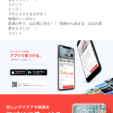
「食品
コメント
表示は
トップ
>
お届け
プロジェクトをさがす
>
商品の
ラベル
地域のシンボル
>
に表記
若者の手で、山口県に光を！！ "清掃から始まる、山口の若
されま
者まちづくり″
>
す。 商
コメント
品開封
前には
必ずお
届けの
リター
ンに貼
付され
たラベ
ルや注
意書き
をご確
認くだ
さ
い。」
【珈琲
ドリッ
プパッ
ク】 原
材料：
コー