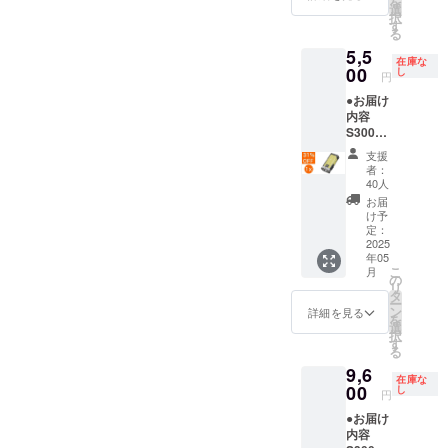
を
込）→
る場合
選
択
5,200円
があり
す
る
（税
ます。
5,5
込） ※
在庫な
販売価
00
し
円
格は送
●お届け
料込み
内容
です。
S300本
※ご注文
体 x 1
状況、
支援
充電
使用部
者：
ケーブ
材の供
40人
ル x 1 ●
給状
お届
数量限
況、製
け予
定！定
造工程
定：
価から
2025
上の都
年05
31%OF
合等に
こ
月
F 定価
より出
の
リ
8,000円
荷時期
タ
ー
（税
が遅れ
ン
詳細を見る
を
込）→
る場合
選
択
5,500円
があり
す
る
（税
ます。
9,6
込） ※
在庫な
販売価
00
し
円
格は送
●お届け
料込み
内容
です。