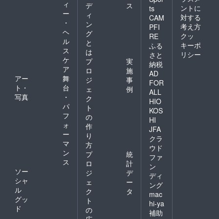
ィ
デ
ス
ントに
ts
ー
ィ
対する
CAM
・
ン
考え方
PFI
ヘ
グ
クッ
RE
ル
と
キーポ
ふる
ス
は
リシー
さと
ケ
プ
実
納税
ア
ロ
施
AD
アー
舞
ジ
事
FOR
ト・
台
ェ
例
ALL
写真
・
ク
HIO
パ
ト
KOS
フ
の
HI
ォ
作
JFA
ー
り
クラ
マ
方
ウド
ン
プ
統
ファ
ス
ロ
計
ン
ソー
ジ
デ
ディ
シャ
ェ
ー
ング
ル
ク
タ
mac
グッ
ト
hi-ya
ド
の
補助