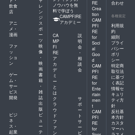
ド・
ャ
RE
合わせ
ノウハウを無
飲食
レ
Crea
料で学ぼう
店
ン
tion
各種規定
CAMPFIRE
ジ
CAM
アカデミー
アニ
ス
利用規
PFI
メ・
ポ
約
RE
漫画
ー
CA
説
細則
for
ツ
MP
明
プライ
Soci
ファ
映
FI
会
バシー
al
ッ
像
RE
・
ポリ
Goo
ショ
・
ア
相
シー
d
ン
映
カ
談
特定商
CAM
画
デ
会
取引法
PFI
ゲー
書
ミ
に基づ
RE
ム・
籍
ー
く表記
for
サー
・
と
情報セ
Ente
ビス
雑
は
キュリ
rtain
開発
誌
ク
サ
ティ方
men
出
ラ
ポ
針
t
版
ウ
ー
反社基
CAM
ビジ
ビ
ド
ト
本方針
PFI
ネ
ュ
フ
サ
カスタ
RE
ス・
ー
ァ
ー
マーハ
for
起業
テ
ン
ビ
ラスメ
Spor