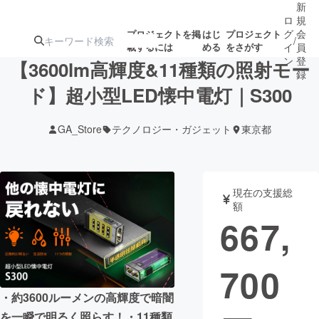
新
ロ
規
グ
会
プロジェクトを掲
はじ
プロジェクト
/
載するには
める
をさがす
イ
員
ン
登
【3600lm高輝度&11種類の照射モー
録
ド】超小型LED懐中電灯｜S300
人気のプロ
注目のリ
注目の新着プロ
募集終了が近いプ
もうすぐ公開
GA_Store
テクノロジー・ガジェット
東京都
ジェクト
ターン
ジェクト
ロジェクト
されます
アート・写真
音楽
現在の支援総
額
667,
テクノロジー・ガジェット
ゲーム・サ
700
映像・映画
書籍・雑誌
・約3600ルーメンの高輝度で暗闇
ビジネス・起業
チャレンジ
を一瞬で明るく照らす！・11種類