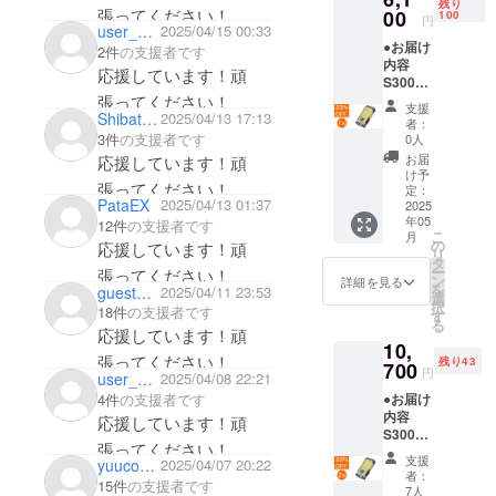
残り
張ってください！
販売価
00
100
円
user_c64947352124
2025/04/15 00:33
格は送
●お届け
料込み
2件
の支援者です
内容
です。
応援しています！頑
S300本
※ご注文
張ってください！
体 x 1
状況、
支援
Shibata gitetu
2025/04/13 17:13
充電
使用部
者：
ケーブ
材の供
3件
の支援者です
0人
ル x 1 ●
給状
お届
応援しています！頑
数量限
況、製
け予
張ってください！
定！定
造工程
定：
PataEX
2025/04/13 01:37
価から
2025
上の都
年05
23%OF
12件
の支援者です
合等に
こ
月
F 定価
より出
の
応援しています！頑
リ
8,000円
荷時期
タ
ー
張ってください！
（税
が遅れ
ン
詳細を見る
を
guest91ea1ee3baa4
2025/04/11 23:53
込）→
る場合
選
択
18件
の支援者です
6,100円
があり
す
る
（税
ます。
応援しています！頑
10,
込） ※
張ってください！
残り43
販売価
700
円
user_8c47b349fb84
2025/04/08 22:21
格は送
4件
の支援者です
●お届け
料込み
内容
です。
応援しています！頑
S300本
※ご注文
張ってください！
体 x 2
状況、
支援
yuucoron
2025/04/07 20:22
充電
使用部
者：
15件
の支援者です
ケーブ
材の供
7人