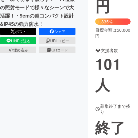
円
の照射モードで様々なシーンで大
まちづくり・地域活性化
活躍！・9cmの超コンパクト設計
1,335%
&IP45の強力防水！
目標金額は50,000
CAMPFIRE for Social Good
CAMPFIRE Creation
ポスト
シェア
円
CAMPFIREふるさと納税
machi-ya
コミュニティ
LINEで送る
URLコピー
支援者数
埋め込み
QRコード
101
人
募集終了まで残
り
終了