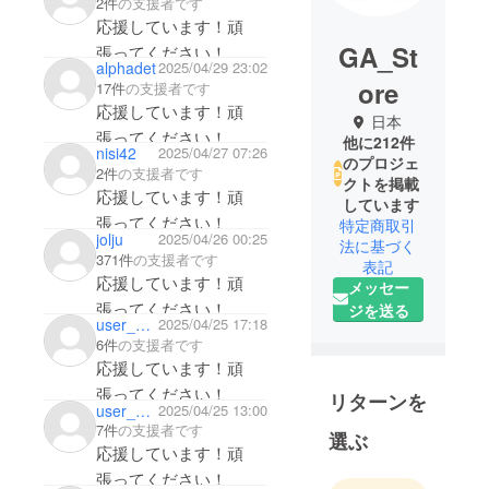
2件
の支援者です
応援しています！頑
GA_St
張ってください！
alphadet
2025/04/29 23:02
ore
17件
の支援者です
応援しています！頑
日本
張ってください！
他に212件
nisi42
2025/04/27 07:26
のプロジェ
2件
の支援者です
クトを掲載
応援しています！頑
しています
張ってください！
特定商取引
jolju
2025/04/26 00:25
法に基づく
371件
の支援者です
表記
応援しています！頑
メッセー
張ってください！
ジを送る
user_599730710a94
2025/04/25 17:18
6件
の支援者です
応援しています！頑
張ってください！
リターンを
user_0746cbe8ad24
2025/04/25 13:00
7件
の支援者です
選ぶ
応援しています！頑
張ってください！