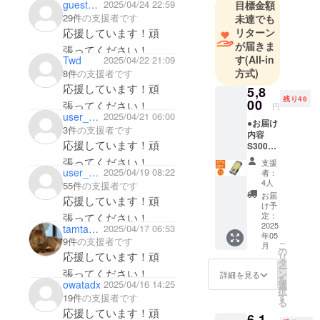
guestb21595c821
2025/04/24 22:59
目標金額
29件
の支援者です
未達でも
応援しています！頑
リターン
が届きま
張ってください！
す
(All-in
Twd
2025/04/22 21:09
方式)
8件
の支援者です
応援しています！頑
5,8
残り46
00
張ってください！
円
user_a2d39ece0474
2025/04/21 06:00
●お届け
3件
の支援者です
内容
応援しています！頑
S300本
体 x 1
張ってください！
支援
充電
user_ba892687a734
2025/04/19 08:22
者：
ケーブ
4人
55件
の支援者です
ル x 1 ●
お届
応援しています！頑
数量限
け予
定！定
定：
張ってください！
価から
2025
tamtam106
2025/04/17 06:53
年05
27%OF
9件
の支援者です
こ
月
F 定価
の
応援しています！頑
リ
8,000円
タ
ー
（税
張ってください！
ン
詳細を見る
を
込）→
owatadx
2025/04/16 14:25
選
択
5,800円
す
19件
の支援者です
る
（税
応援しています！頑
6,1
込） ※