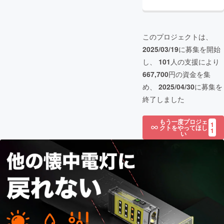
このプロジェクトは、
2025/03/19
に募集を開始
し、
101
人の支援により
667,700
円の資金を集
め、
2025/04/30
に募集を
終了しました
もう一度プロジェ
1
クトをやってほし
1
い