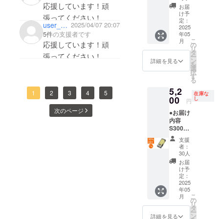
ル x 2 ●
応援しています！頑
給状
お届
数量限
況、製
け予
張ってください！
定！定
造工程
定：
user_870d8f426694
2025/04/07 20:07
価から
2025
上の都
5件
の支援者です
年05
33%OF
合等に
こ
月
F 定価
応援しています！頑
より出
の
リ
16,000
荷時期
タ
張ってください！
ー
円（税
が遅れ
ン
詳細を見る
を
込）→
る場合
選
択
10,700
があり
す
る
円（税
ます。
5,2
込） ※
1
2
3
4
5
在庫な
販売価
00
し
円
格は送
次のページ
●お届け
料込み
内容
です。
S300本
※ご注文
体 x 1
状況、
支援
充電
使用部
者：
ケーブ
材の供
30人
ル x 1 ●
給状
お届
数量限
況、製
け予
定！定
造工程
定：
価から
2025
上の都
年05
35%OF
合等に
こ
月
F 定価
より出
の
リ
8,000円
荷時期
タ
ー
（税
が遅れ
ン
詳細を見る