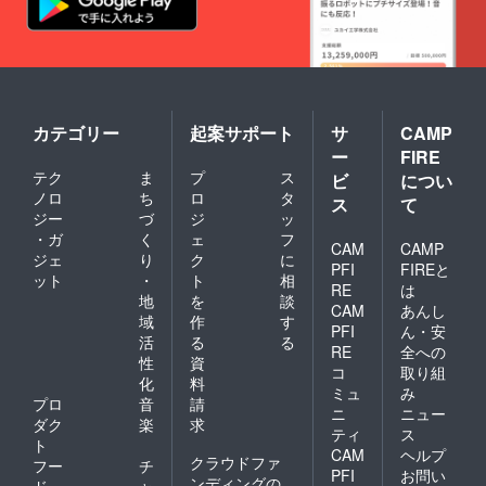
カテゴリー
起案サポート
サ
CAMP
ー
FIRE
テク
ま
プ
ス
ビ
につい
ノロ
ち
ロ
タ
ス
て
ジー
づ
ジ
ッ
・ガ
く
ェ
フ
CAM
CAMP
ジェ
り
ク
に
PFI
FIREと
ット
・
ト
相
RE
は
地
を
談
CAM
あんし
域
作
す
PFI
ん・安
活
る
る
RE
全への
性
資
コ
取り組
化
料
ミュ
み
プロ
音
請
ニ
ニュー
ダク
楽
求
ティ
ス
ト
CAM
ヘルプ
クラウドファ
フー
チ
PFI
お問い
ンディングの