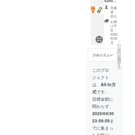
S300本
※ご注文
体 x 2
状況、
支援
充電
使用部
者：
ケーブ
材の供
20人
ル x 2 ●
給状
お届
数量限
況、製
け予
定！定
造工程
定：
価から
2025
上の都
年05
40%OF
合等に
こ
月
F 定価
より出
の
リ
16,000
荷時期
タ
ー
円（税
が遅れ
ン
詳細を見る
を
込）→
る場合
選
択
9,600円
があり
す
る
（税
ます。
このプロ
込） ※
ジェクト
販売価
格は送
は、
All-In方
料込み
式
です。
です。
※ご注文
目標金額に
状況、
関わらず、
使用部
材の供
2025/04/30
給状
23:59:59
ま
況、製
造工程
でに集まっ
上の都