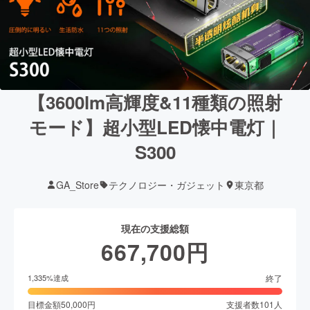
【3600lm高輝度&11種類の照射
モード】超小型LED懐中電灯｜
S300
GA_Store
テクノロジー・ガジェット
東京都
現在の支援総額
667,700
円
終了
1,335
%達成
目標金額
50,000
円
支援者数
101
人