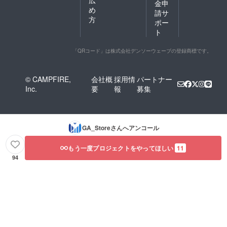
広
金申
め
請サ
方
ポー
ト
「QRコード」は株式会社デンソーウェーブの登録商標です。
© CAMPFIRE,
会社概
採用情
パートナー
Inc.
要
報
募集
GA_Store
さんへアンコール
もう一度プロジェクトをやってほしい
11
94