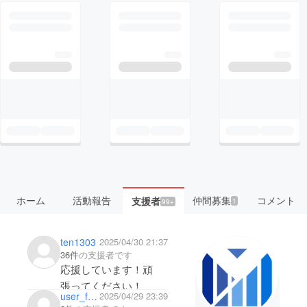
ホーム
活動報告
仲間募集
コメント
支援者
1
99+
ten1303
2025/04/30 21:37
36件
の支援者です
応援しています！頑
張ってください！
user_f352ccda86a4
2025/04/29 23:39