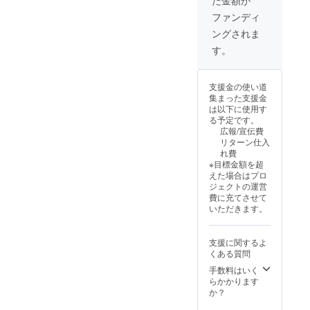
た金額が
合等に
より出
ファンディ
荷時期
ングされま
が遅れ
る場合
す。
があり
ます。
支援金の使い道
集まった支援金
は以下に使用す
る予定です。
広報/宣伝費
リターン仕入
れ費
※目標金額を超
えた場合はプロ
ジェクトの運営
費に充てさせて
いただきます。
支援に関するよ
くある質問
手数料はいく
らかかります
か？