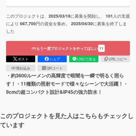
このプロジェクトは、
2025/03/19
に募集を開始し、
101
人の支援
により
667,700
円の資金を集め、
2025/04/30
に募集を終了しま
した
もう一度プロジェクトをやってほしい
11
ポスト
シェア
LINEで送る
URLコピー
埋め込み
QRコード
・約3600ルーメンの高輝度で暗闇を一瞬で明るく照ら
す！・11種類の照射モードで様々なシーンで大活躍！・
9cmの超コンパクト設計&IP45の強力防水！
このプロジェクトを見た人はこちらもチェックし
ています