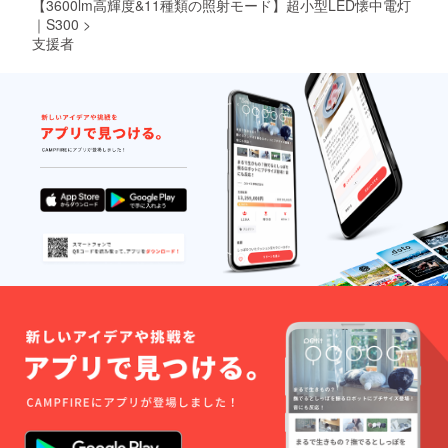
【3600lm高輝度&11種類の照射モード】超小型LED懐中電灯
｜S300
>
支援者