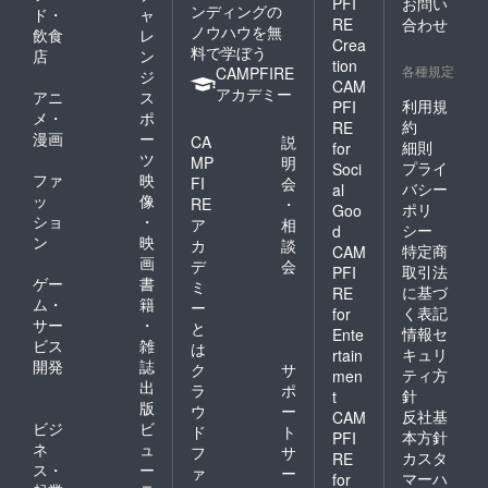
PFI
お問い
ンディングの
ド・
ャ
RE
合わせ
ノウハウを無
飲食
レ
Crea
料で学ぼう
店
ン
tion
各種規定
CAMPFIRE
ジ
CAM
アカデミー
アニ
ス
利用規
PFI
メ・
ポ
約
RE
漫画
ー
CA
説
細則
for
ツ
MP
明
プライ
Soci
ファ
映
FI
会
バシー
al
ッ
像
RE
・
ポリ
Goo
ショ
・
ア
相
シー
d
ン
映
カ
談
特定商
CAM
画
デ
会
取引法
PFI
ゲー
書
ミ
に基づ
RE
ム・
籍
ー
く表記
for
サー
・
と
情報セ
Ente
ビス
雑
は
キュリ
rtain
開発
誌
ク
サ
ティ方
men
出
ラ
ポ
針
t
版
ウ
ー
反社基
CAM
ビジ
ビ
ド
ト
本方針
PFI
ネ
ュ
フ
サ
カスタ
RE
ス・
ー
ァ
ー
マーハ
for