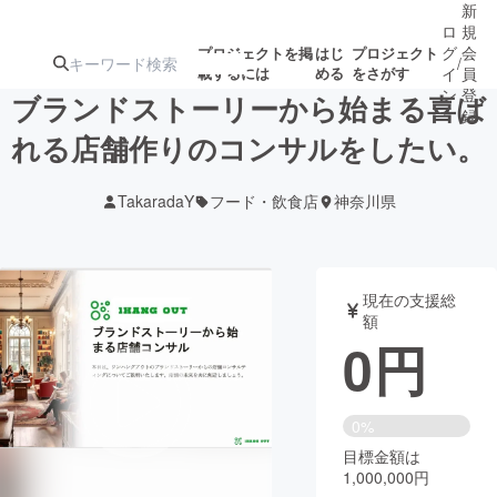
新
ロ
規
グ
会
プロジェクトを掲
はじ
プロジェクト
/
載するには
める
をさがす
イ
員
ン
登
ブランドストーリーから始まる喜ば
録
れる店舗作りのコンサルをしたい。
人気のプロ
注目のリ
注目の新着プロ
募集終了が近いプ
もうすぐ公開
TakaradaY
フード・飲食店
神奈川県
ジェクト
ターン
ジェクト
ロジェクト
されます
アート・写真
音楽
現在の支援総
額
0
円
テクノロジー・ガジェット
ゲーム・サ
映像・映画
書籍・雑誌
0%
目標金額は
1,000,000円
ビジネス・起業
チャレンジ