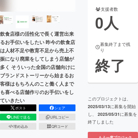
支援者数
まちづくり・地域活性化
0
人
CAMPFIRE for Social Good
CAMPFIRE Creation
飲食店様の活性化で長く運営出来
CAMPFIREふるさと納税
machi-ya
コミュニティ
るお手伝いをしたい 昨今の飲食店
募集終了まで残
は人材不足や教育不足から売上不
り
終了
振になり廃業をしてしまう店舗が
多く そういった全国の店舗向けに
ブランドストーリーから始まるお
客様はもちろんのこと働く人まで
も喜べる店舗作りのお手伝いをし
このプロジェクトは、
ていきたい
2025/03/13
に募集を開始
ポスト
シェア
し、
2025/05/31
に募集を
LINEで送る
URLコピー
終了しました
埋め込み
QRコード
もう一度プロジェク