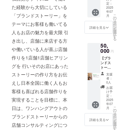
ラン半
定：
バイザーや
た経験から大切にしている
額(1
2025
年07
人財研修な
回)】 全
「ブランドストーリー」を
こ
月
国の飲
の
どを担当し
リ
食店様
タ
テーマにお客様も働いてる
各企業様の
ー
に少し
ン
詳細を見る
を
でも喜
問題を現場
人もお店の魅力を最大限 引
選
択
ばれる
す
目線から考
る
き出し、店舗に来店する方
活動を
え魅力あ
50,
させて
や働いている人が喜ぶ店舗
頂きま
000
る飲食店を
円
す 当社
運営出来る
作りを1店舗1店舗ヒアリン
【ブラ
依頼後
ンドス
コンサルと
にクラ
グを 行いそのお店にあった
トー
ウド
して活動
リーか
ファン
ストーリーの作り方をお伝
支援
中。
ら作る
ディン
者：
店舗コ
グで支
えし日本全国に働く人もお
購入にあ
0人
ンサル
援をし
お届
たってのお
客様も喜ばれる店舗作りを
構築プ
た旨を
け予
願い
ラン半
お声掛
定：
実現することを目標に、本
額(1ヶ
2025
けくだ
年07
月)】 全
さい。
日は、ワンハングアウトの
こ
月
国の飲
・備考
の
リ
食店様
欄に飲
タ
ブランドストーリーからの
ー
に少し
食店舗
ン
詳細を見る
を
でも喜
の業態
選
店舗コンサルティングにつ
択
ばれる
名をご
す