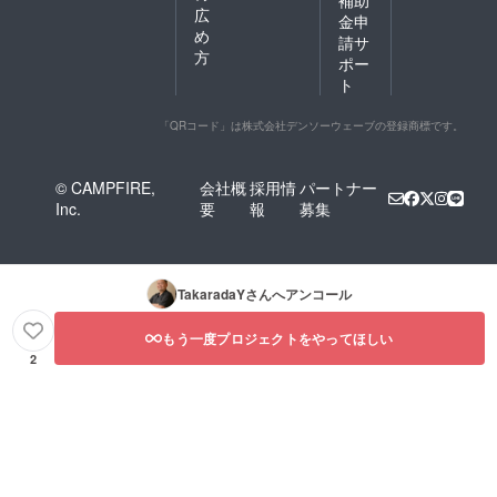
補助
広
金申
め
請サ
方
ポー
ト
「QRコード」は株式会社デンソーウェーブの登録商標です。
© CAMPFIRE,
会社概
採用情
パートナー
Inc.
要
報
募集
TakaradaY
さんへアンコール
もう一度プロジェクトをやってほしい
2