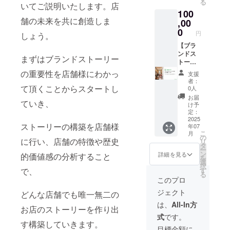
る
活動を
いてご説明いたします。店
記入下
100
させて
さい
舗の未来を共に創造しま
頂きま
,00
(例 居
す 当社
酒屋、
0
円
しょう。
依頼後
カ
にクラ
【ブラ
フェ、
ウド
ンドス
○○専
まずはブランドストーリー
ファン
トー
門店な
ディン
リーか
ど) ・有
の重要性を店舗様にわかっ
支援
グで支
ら作る
効期
者：
援をし
店舗コ
て頂くことからスタートし
間：
0人
た旨を
ンサル
2025年
お届
ていき、
お声掛
構築プ
7月1
け予
けくだ
ラン半
日〜
定：
さい。
額(1ヶ
2025
2027年
ストーリーの構築を店舗様
年07
・こち
月)】 全
6月30日
こ
月
らの内
国の飲
までの
の
に行い、店舗の特徴や歴史
リ
容は月
食店様
24か月
タ
ー
額１０
に少し
間
ン
詳細を見る
的価値感の分析すること
を
万円の
でも喜
選
択
プラン
ばれる
で、
す
る
と同じ
活動を
このプロ
内容の
させて
ジェクト
どんな店舗でも唯一無二の
商品で
頂きま
す。 ・
す 当社
は、
All-In方
お店のストーリーを作り出
備考欄
依頼後
式
です。
に飲食
にクラ
す構築していきます。
店舗の
ウド
目標金額に