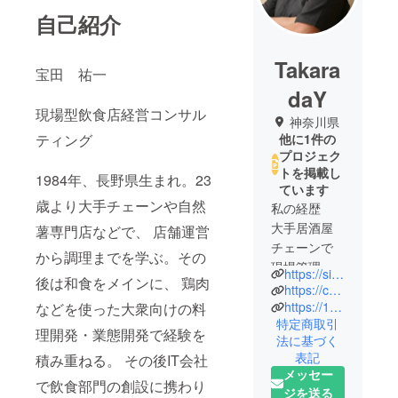
自己紹介
Takara
宝田 祐一
daY
現場型飲食店経営コンサル
神奈川県
ティング
他に1件の
プロジェク
トを掲載し
1984年、長野県生まれ。23
ています
歳より大手チェーンや自然
私の経歴
大手居酒屋
薯専門店などで、 店舗運営
チェーンで
から調理までを学ぶ。その
現場管理な
https://sites.google.com/view/1hangout
後は和食をメインに、 鶏肉
どを学び、
https://coconala.com/services/3601897
その後は専
https://1hangout.thebase.in/?_gl=1*1t3fkf7*_ga*OTI3NDEyNTQxLjE3Mzg5MDI4MjY.*_ga_Z1L68N7J0P*MTc0MDYzOTI5OS4zLjEuMTc0MDYzOTMxMy40Ni4wLjEyNjQyNzc4NjA.*_gcl_au*MTEzNDcxNzg3OC4xNzM4OTAyODI1*_ga_574HL6KGKQ*MTc0MDYzOTI5OS40LjEuMTc0MDYzOTMxNC40NS4wLjA.
などを使った大衆向けの料
特定商取引
門店など
理開発・業態開発で経験を
法に基づく
で、店舗運
表記
積み重ねる。 その後IT会社
営から調理
メッセー
までを
で飲食部門の創設に携わり
ジを送る