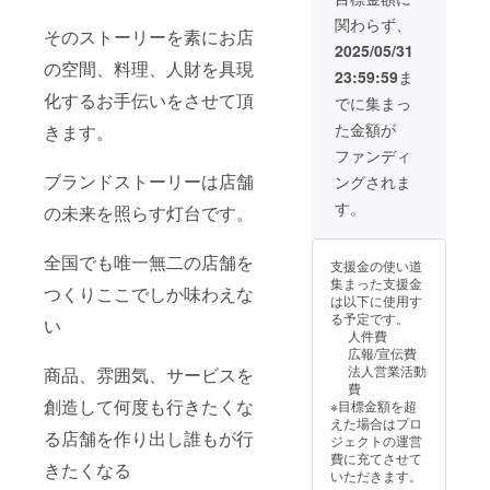
業態名
ファン
関わらず、
をご記
ディン
そのストーリーを素にお店
入下さ
グで支
2025/05/31
い(例
援をし
の空間、料理、人財を具現
23:59:59
ま
居酒
た旨を
屋、カ
お声掛
化するお手伝いをさせて頂
でに集まっ
フェ、
けくだ
た金額が
きます。
○○専
さい。
門店な
・こち
ファンディ
ど) ・有
らの内
ブランドストーリーは店舗
ングされま
効期
容は月
間：
額２０
す。
の未来を照らす灯台です。
2025年
万円の
7月1
プラン
日〜
と同じ
全国でも唯一無二の店舗を
支援金の使い道
2027年
内容の
集まった支援金
6月30日
商品で
つくりここでしか味わえな
は以下に使用す
までの
す。 ・
る予定です。
い
24か月
備考欄
人件費
間
に飲食
広報/宣伝費
店舗の
法人営業活動
商品、雰囲気、サービスを
業態名
費
をご記
創造して何度も行きたくな
※目標金額を超
入下さ
えた場合はプロ
い(例
る店舗を作り出し誰もが行
ジェクトの運営
居酒
費に充てさせて
屋、カ
きたくなる
いただきます。
フェ、