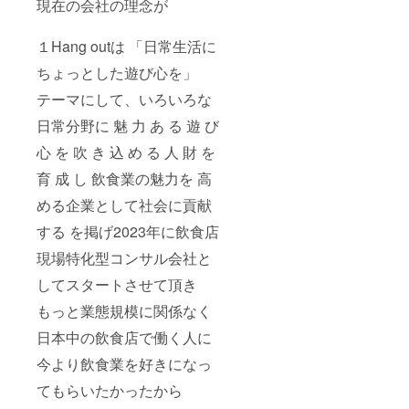
現在の会社の理念が
１Hang outは 「日常生活に
ちょっとした遊び心を」
テーマにして、いろいろな
日常分野に 魅 力 あ る 遊 び
心 を 吹 き 込 め る 人 財 を
育 成 し 飲食業の魅力を 高
める企業として社会に貢献
する を掲げ2023年に飲食店
現場特化型コンサル会社と
してスタートさせて頂き
もっと業態規模に関係なく
日本中の飲食店で働く人に
今より飲食業を好きになっ
てもらいたかったから