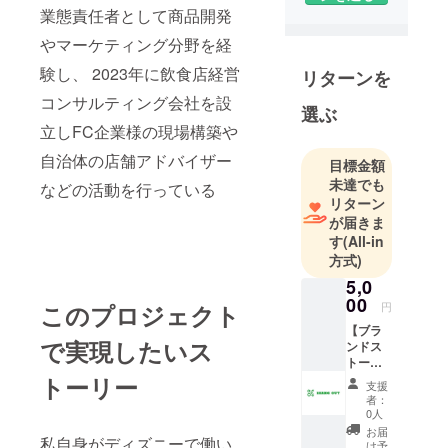
１５年学
業態責任者として商品開発
ぶ。
やマーケティング分野を経
和食をメイ
験し、 2023年に飲食店経営
ンに、大衆
リターンを
向けの料理
コンサルティング会社を設
選ぶ
開発・ブラ
立しFC企業様の現場構築や
ンド開
自治体の店舗アドバイザー
発、新店舗
目標金額
開業担当な
未達でも
などの活動を行っている
リターン
どで１００
が届きま
店舗以上の
す
(All-in
業務経
方式)
験を積み重
5,0
ねる
00
このプロジェクト
円
現在は飲食
【ブラ
店コンサル
で実現したいス
ンドス
タントとし
トー
リーか
トーリー
て、FC企業
支援
ら作る
者：
様の現場構
店舗コ
0人
築や自治体
ンサル
お届
私自身がディズニーで働い
相談プ
の店舗アド
け予