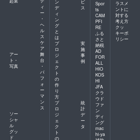
起業
テ
ン
ビ
ラスメ
Spor
ィ
デ
ス
ントに
ts
ー
ィ
対する
CAM
・
ン
考え方
PFI
ヘ
グ
クッ
RE
ル
と
キーポ
ふる
ス
は
リシー
さと
ケ
プ
実
納税
ア
ロ
施
AD
アー
舞
ジ
事
FOR
ト・
台
ェ
例
ALL
写真
・
ク
HIO
パ
ト
KOS
フ
の
HI
ォ
作
JFA
ー
り
クラ
マ
方
ウド
ン
プ
統
ファ
ス
ロ
計
ン
ソー
ジ
デ
ディ
シャ
ェ
ー
ング
ル
ク
タ
mac
グッ
ト
hi-ya
ド
の