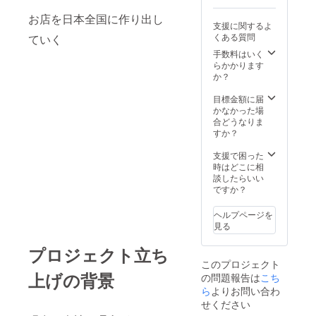
○○専
お店を日本全国に作り出し
門店な
支援に関するよ
ど) ・有
くある質問
ていく
効期
間：
手数料はいく
2025年
らかかります
7月1
か？
日〜
2027年
目標金額に届
6月30日
かなかった場
までの
合どうなりま
24か月
すか？
間
支援で困った
時はどこに相
談したらいい
ですか？
ヘルプページを
見る
プロジェクト立ち
このプロジェクト
上げの背景
の問題報告は
こち
ら
よりお問い合わ
せください