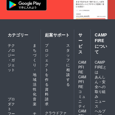
カテゴリー
起案サポート
サ
CAMP
ー
FIRE
テク
ま
プ
ス
ビ
につい
ノロ
ち
ロ
タ
ス
て
ジー
づ
ジ
ッ
・ガ
く
ェ
フ
CAM
CAMP
ジェ
り
ク
に
PFI
FIREと
ット
・
ト
相
RE
は
地
を
談
CAM
あんし
域
作
す
PFI
ん・安
活
る
る
RE
全への
性
資
コ
取り組
化
料
ミュ
み
プロ
音
請
ニ
ニュー
ダク
楽
求
ティ
ス
ト
CAM
ヘルプ
クラウドファ
フー
チ