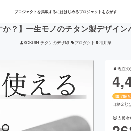
プロジェクトを掲載するには
はじめる
プロジェクトをさがす
すか？】一生モノのチタン製デザイン
KOKUIN-チタンのデザ印-
プロダクト
福井県
注目のリターン
注目の新着プロジェクト
募集終了が近いプロジェクト
も
現在の
音楽
舞台・パフォーマンス
4,
ゲーム・サービス開発
フード・飲食店
39,766%
書籍・雑誌出版
アニメ・漫画
目標金額は1
支援者
チャレンジ
ビューティー・ヘルスケ
26