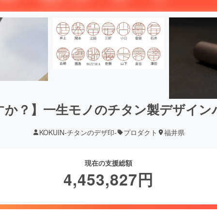
すか？】一生モノのチタン製デザイン
KOKUIN-チタンのデザ印-
プロダクト
福井県
現在の支援総額
4,453,827
円