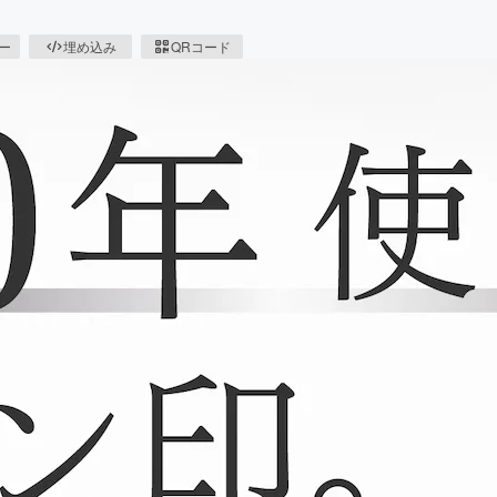
ピー
埋め込み
QRコード