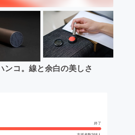
ハンコ。線と余白の美しさ
終了
支援者数
268
人