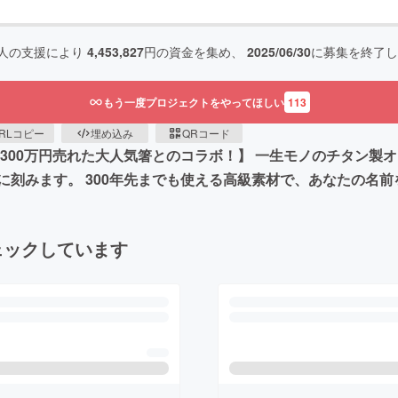
人の支援により
4,453,827
円の資金を集め、
2025/06/30
に募集を終了し
もう一度プロジェクトをやってほしい
113
RLコピー
埋め込み
QRコード
300万円売れた大人気箸とのコラボ！】 一生モノのチタン製オー
刻みます。 300年先までも使える高級素材で、あなたの名
ェックしています