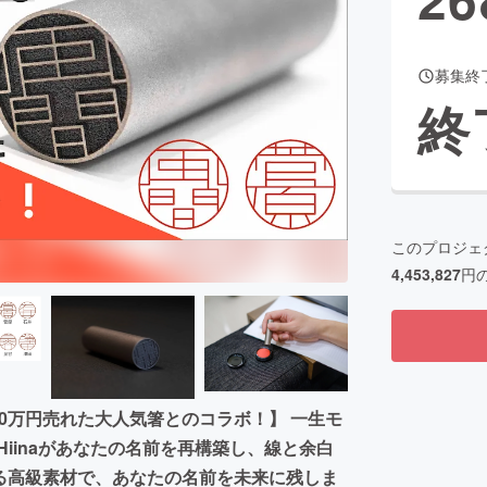
募集終
CAMPFIRE for Social Good
CAMPFIRE Creation
終
CAMPFIREふるさと納税
machi-ya
コミュニティ
このプロジェ
4,453,827
円
00万円売れた大人気箸とのコラボ！】 一生モ
iinaがあなたの名前を再構築し、線と余白
える高級素材で、あなたの名前を未来に残しま