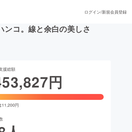
ログイン
/
新規会員登録
ハンコ。線と余白の美しさ
うすぐ公開されます
支援総額
プロダクト
453,827
円
ファッション
スポーツ
1,200円
数
ア
ソーシャルグッド
8
人