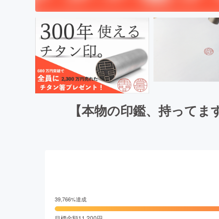
【本物の印鑑、持ってま
39,766
%達成
目標金額
11,200
円