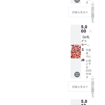
・内容
こ
月
して下
量：約
の
リ
さる方
50g/
タ
ー
に感謝
枚 3つ
ン
詳細を見る
を
の気持
・保存
選
択
ちを込
方法：
す
る
めて、
高温多
5,0
お礼の
湿を避
メッ
00
け冷暗
円
セージ
所にて
【お礼
をお送
保存 ・
メッ
りしま
消費期
セージ
す。 ※
限もし
＋クッ
このリ
くは賞
支援
キー
ターン
味期
者：
2000円
は《応
限：製
15人
分】 を
援プラ
造日か
お届
提供し
ン1000
ら約3週
け予
ます。
円》の
定：
間 ・原
感動の
2025
リター
材料、
年06
気持ち
ンと同
主原料
こ
月
を込め
じ内容
の
の原産
リ
てお礼
になり
タ
地：日
ー
のメッ
ます。
ン
本 ・添
詳細を見る
を
セージ
選
加物表
択
と
す
示、ア
る
Baptise
レル
5,0
氏オリ
ギー表
ジナル