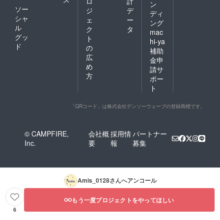
ロ
計
ン
ソー
ジ
デ
ディ
シャ
ェ
ー
ング
ル
ク
タ
mac
グッ
ト
hi-ya
ド
の
補助
広
金申
め
請サ
方
ポー
ト
「QRコード」は株式会社デンソーウェーブの登録商標です。
© CAMPFIRE,
会社概
採用情
パートナー
Inc.
要
報
募集
Amis_0128
さんへアンコール
もう一度プロジェクトをやってほしい
6