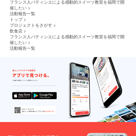
◉2024.3
フランス人パティシエによる感動的スイーツ教室を福岡で開
月発
催したい
>
刊 バ
活動報告一覧
ティス
トップ
>
ト氏の
プロジェクトをさがす
>
クッ
キーの
飲食店
>
レシピ
フランス人パティシエによる感動的スイーツ教室を福岡で開
本(日本
催したい
>
参考価
活動報告一覧
格9350
円)を提
供しま
す 出版
社
Hachett
e
Pratiqu
e社 著
者
Baptist
e Fache
144ペー
ジ フラ
ンス語
2024年
3月発刊
サイズ: