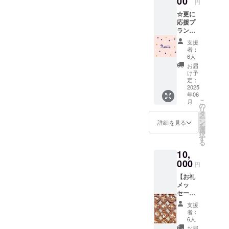
00
示：
円
のレシ
乳、小
☆更に
ピで作
麦、
応援プ
るクッ
卵、く
ラン☆
キーを
るみ ※
【お礼
含む
注意事
支援
のメッ
Amis の
項※ ＊
者：
セー
焼き菓
6人
店舗で
ジ】 リ
子2000
受け取
お届
ターン
円分を
け予
ること
品不要
提供し
定：
も可能
で応援
2025
ます。
です
年06
してく
・重
(2025.1
こ
月
ださる
量：約
の
2.29ま
リ
方に感
50g/枚
タ
でにご
ー
謝の気
約6種
ン
詳細を見る
来店可
を
持ちを
・保存
選
能な方
択
込め
方法：
す
に限り
る
て、お
高温多
ます)そ
10,
礼の
湿を避
の場
メッ
000
け冷暗
合、
円
セージ
所にて
「店舗
【お礼
をお送
保存 ・
受取」
メッ
りしま
消費期
と備考
セー
す。 ※
限もし
欄にご
ジ】＋
このリ
くは賞
入力く
支援
【焼き
ターン
味期
者：
ださい
菓子
は《応
限：製
6人
＊ 店舗
2500円
援プラ
造日か
お届