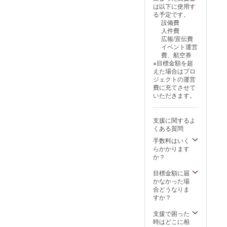
す。
は以下に使用す
5/24(土)
る予定です。
11:00〜
設備費
/
人件費
13:30
広報/宣伝費
〜 (各
イベント運営
20名様
費、航空券
定員)
※目標金額を超
¥5500
えた場合はプロ
(税込)
ジェクトの運営
また、
費に充てさせて
レッス
いただきます。
ン後に
は撮影
＆サイ
支援に関するよ
ン会も
くある質問
予定し
ていま
手数料はいく
す。 ・
らかかります
日程：
か？
2025年
5月24日
目標金額に届
(土)
かなかった場
①11
合どうなりま
時〜
すか？
②13:30
〜(予定)
支援で困った
どちら
時はどこに相