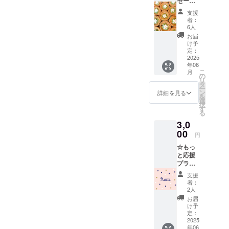
セージ
す。
amis_0128@yahoo.co.jpこ
＋クッ
支援
キー
者：
ちらまでお手数ですがご連
1000円
6人
分】 を
お届
絡をお願い致します。次回
提供し
け予
ます。
定：
このようなイベントを開催
感謝の
2025
年06
できる時がありましたらま
気持ち
こ
月
を込め
の
リ
たぜひご賛同頂ければ幸い
てお礼
タ
ー
のメッ
ン
詳細を見る
ですあたたかいご支援と応
を
セージ
選
択
と
す
援メッセージ等本当にあり
る
Baptist
3,0
がとうございましたAmis 店
e氏オリ
ジナル
00
円
主
のレシ
☆もっ
ピで作
と応援
るクッ
プラン
キーを
☆ 【お
含めた
支援
礼の
Amisの
者：
メッ
焼き菓
2人
セー
子1000
お届
ジ】 リ
円分を
け予
ターン
提供し
定：
品不要
2025
ます。
年06
で応援