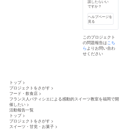
かお選
談したらいい
び下さ
ですか？
い ・場
所：福
ヘルプページを
岡県福
見る
岡市博
多区 ・
支援者
このプロジェクト
様の交
の問題報告は
通費や
こち
滞在費
ら
よりお問い合わ
は各自
せください
でご負
担くだ
さい。
・クラ
ウド
ファン
トップ
>
ディン
プロジェクトをさがす
>
グ終了
フード・飲食店
>
後、会
場など
フランス人パティシエによる感動的スイーツ教室を福岡で開
詳細情
催したい
>
報を
活動報告一覧
メール
トップ
>
にてご
プロジェクトをさがす
>
案内し
ます。
スイーツ・甘党・お菓子
>