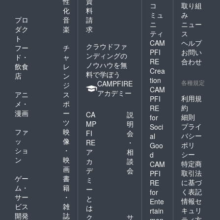
性
資
コ
取り組
化
料
ミュ
み
プロ
音
請
ニ
ニュー
ダク
楽
求
ティ
ス
ト
CAM
ヘルプ
クラウドファ
フー
チ
PFI
お問い
ンディングの
ド・
ャ
RE
合わせ
ノウハウを無
飲食
レ
Crea
料で学ぼう
店
ン
tion
各種規定
CAMPFIRE
ジ
CAM
アカデミー
アニ
ス
利用規
PFI
メ・
ポ
約
RE
漫画
ー
CA
説
細則
for
ツ
MP
明
プライ
Soci
ファ
映
FI
会
バシー
al
ッ
像
RE
・
ポリ
Goo
ショ
・
ア
相
シー
d
ン
映
カ
談
特定商
CAM
画
デ
会
取引法
PFI
ゲー
書
ミ
に基づ
RE
ム・
籍
ー
く表記
for
サー
・
と
情報セ
Ente
ビス
雑
は
キュリ
rtain
開発
誌
ク
サ
ティ方
men