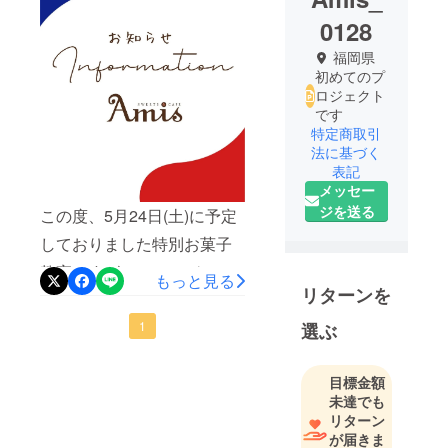
0128
福岡県
初めてのプ
ロジェクト
です
特定商取引
法に基づく
表記
メッセー
ジを送る
この度、5月24日(土)に予定
しておりました特別お菓子
教室ですがシェフのバティ
もっと見る
リターンを
スト氏のやむおえない事情
により来日が出来なくなっ
1
選ぶ
た為誠に残念ながら開催を
中止させていただくことに
目標金額
未達でも
なりました。オンライン
リターン
レッスンなど別の形での開
が届きま