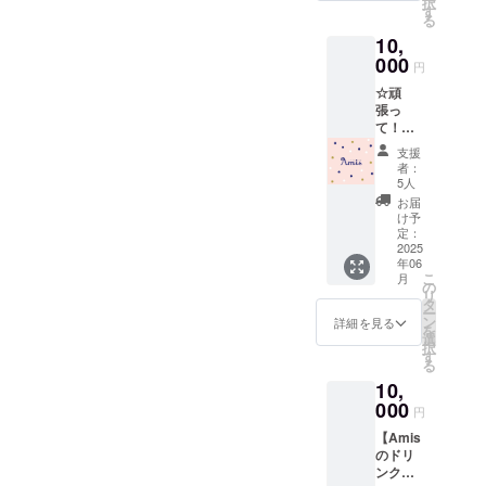
択
セージ
月、12
す
欄にご
る
をお送
月予定)
入力く
10,
りしま
ださ
す
000
い。
円
◉2024.3
(2025.1
☆頑
月発
2.29ま
張っ
刊 バ
でにご
て！応
ティス
来店可
援プラ
ト氏の
能な方
支援
ン☆
クッ
者：
に限り
【お礼
キーの
5人
ます) ＊
のメッ
レシピ
お届
店舗受
セー
本(日本
け予
取の場
ジ】 リ
参考価
定：
合もリ
ターン
2025
格9350
ターン
年06
品不要
円)を提
金額は
こ
月
で応援
供しま
の
変わり
リ
して下
す 出版
タ
ません
ー
さる方
社
ン
詳細を見る
ご了承
を
に感謝
Hachett
選
下さい
択
の気持
e
す
る
ちを込
Pratiqu
10,
めて、
e社 著
お礼の
000
者
円
メッ
Baptist
【Amis
セージ
e Fache
のドリ
をお送
144ペー
ンクチ
りしま
ジ フラ