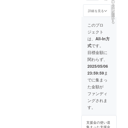
ジ】
効期間
の
リ
◉5/24(
2025.6.
タ
ー
土)に開
1〜
ン
詳細を見る
を
催の
2026.5.
選
択
Baptist
31
す
る
eのお菓
2025.5
このプロ
子教室
月末に
ジェクト
への参
発送し
加確約
ます。
は、
All-In方
バティ
式
です。
スト氏
考案の
目標金額に
フラン
関わらず、
ス菓子
のデモ
2025/05/06
ンスト
23:59:59
ま
レー
ション
でに集まっ
を行
た金額が
い、出
来上
ファンディ
がった
ングされま
スイー
ツと
す。
クッ
キーの
お土産
支援金の使い道
付きで
集まった支援金