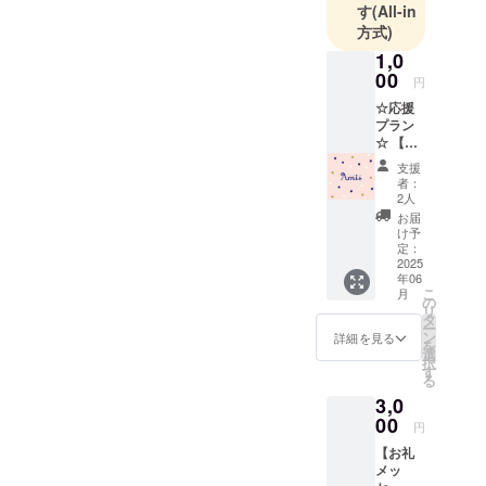
す
(All-in
催を模索しましたが皆様に
方式)
ご満足いただける内容が難
1,0
00
しい為開催中止という苦渋
円
︎☆応援
の決断に至りました。この
プラン︎
プロジェクトの立ち上げか
☆ 【お
礼の
支援
らあたたかい支援や応援
メッ
者：
セー
2人
メッセージをたくさん頂
ジ】 リ
お届
ターン
き、誠に感謝しておりま
け予
品不要
定：
す。プロジェクトの成功と
で応援
2025
年06
してく
開催を楽しみしてくださっ
こ
月
ださる
の
リ
方に感
タ
た皆様には深くお詫び申し
ー
謝の気
ン
詳細を見る
を
持ちを
上げます。ご支援して頂い
選
択
込め
す
る
た皆様には個別でご支援金
て、お
3,0
礼の
の返金手続きの案内をお送
メッ
00
円
セージ
りしております万が一案内
【お礼
をお送
メッ
りしま
が届いていない方は