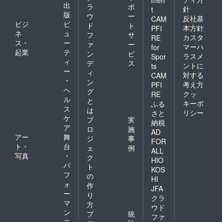
出
ラ
ポ
針
t
版
ウ
ー
反社基
CAM
ビジ
ビ
ド
ト
本方針
PFI
ネ
ュ
フ
サ
カスタ
RE
ス・
ー
ァ
ー
マーハ
for
起業
テ
ン
ビ
ラスメ
Spor
ィ
デ
ス
ントに
ts
ー
ィ
対する
CAM
・
ン
考え方
PFI
ヘ
グ
クッ
RE
ル
と
キーポ
ふる
ス
は
リシー
さと
ケ
プ
実
納税
ア
ロ
施
AD
アー
舞
ジ
事
FOR
ト・
台
ェ
例
ALL
写真
・
ク
HIO
パ
ト
KOS
フ
の
HI
ォ
作
JFA
ー
り
クラ
マ
方
ウド
ン
プ
統
ファ
ス