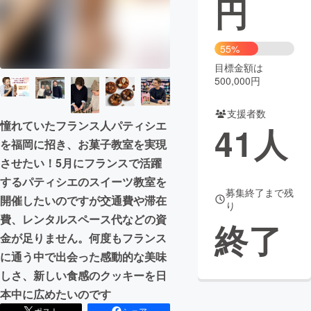
円
まちづくり・地域活性化
55%
目標金額は
CAMPFIRE for Social Good
CAMPFIRE Creation
500,000円
CAMPFIREふるさと納税
machi-ya
コミュニティ
支援者数
憧れていたフランス人パティシエ
41
人
を福岡に招き、お菓子教室を実現
させたい！5月にフランスで活躍
するパティシエのスイーツ教室を
募集終了まで残
開催したいのですが交通費や滞在
り
費、レンタルスペース代などの資
終了
金が足りません。何度もフランス
に通う中で出会った感動的な美味
しさ、新しい食感のクッキーを日
本中に広めたいのです
ポスト
シェア