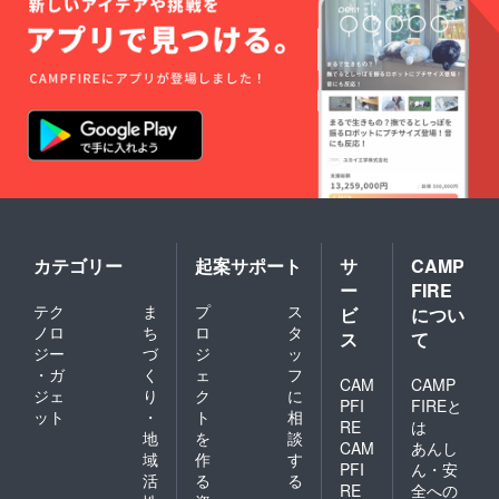
縦
23cm×
横
19.5cm
×幅
1.5cm
カテゴリー
起案サポート
サ
CAMP
ー
FIRE
テク
ま
プ
ス
ビ
につい
ノロ
ち
ロ
タ
ス
て
ジー
づ
ジ
ッ
・ガ
く
ェ
フ
CAM
CAMP
ジェ
り
ク
に
PFI
FIREと
ット
・
ト
相
RE
は
地
を
談
CAM
あんし
域
作
す
PFI
ん・安
活
る
る
RE
全への