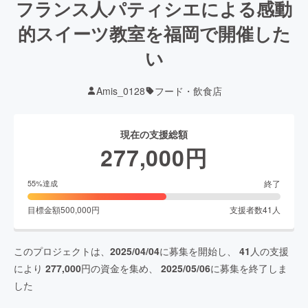
フランス人パティシエによる感動
的スイーツ教室を福岡で開催した
い
Amis_0128
フード・飲食店
現在の支援総額
277,000
円
終了
55
%達成
目標金額
500,000
円
支援者数
41
人
このプロジェクトは、
2025/04/04
に募集を開始し、
41
人の支援
により
277,000
円の資金を集め、
2025/05/06
に募集を終了しま
した