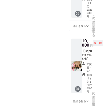
受取の
分×2回
ン1000
ら約3週
け予
場合も
お届
円》の
定：
間 ・原
リター
け】 ◉感
2025
リター
材料、
ン金額
年06
謝の気
ンと同
主原料
は変わ
こ
月
持ちを
じ内容
の
の原産
りませ
リ
込めて
になり
タ
地：日
んご了
ー
お礼の
ます。
ン
本 ・添
詳細を見る
承下さ
を
メッ
選
加物表
い
択
セージ
す
示、ア
る
をお送
レル
10,
りしま
ギー表
残り10
す
000
示：
円
◉Baptis
乳、小
【Bapti
teレシ
麦、
ste のレ
ピで作
卵、く
シピ
るクッ
るみ ※
本】＋
キー数
注意事
支援
【お礼
種類を
項※ ＊
者：
メッ
含めた
0人
店舗で
セー
Amis の
受け取
お届
ジ】を
焼き菓
け予
ること
提供し
子2500
定：
も可能
ます ◉感
2025
円分を2
です。
年06
謝の気
回に分
その場
こ
月
持ちを
けてお
の
合、
リ
込めて
送りし
タ
「店舗
ー
お礼
ます
ン
詳細を見る
受取」
を
メッ
(2025.6
選
と備考