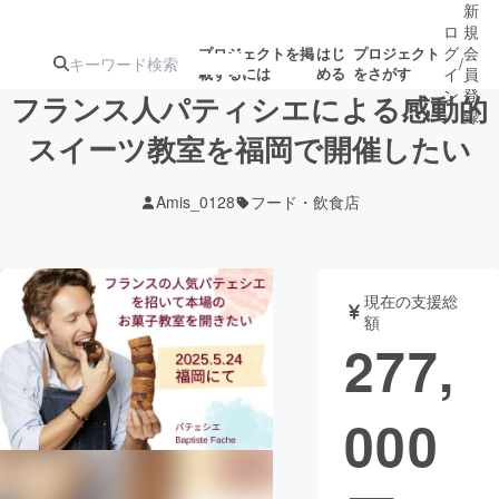
新
ロ
規
グ
会
プロジェクトを掲
はじ
プロジェクト
/
載するには
める
をさがす
イ
員
ン
登
フランス人パティシエによる感動的
録
スイーツ教室を福岡で開催したい
人気のプロ
注目のリ
注目の新着プロ
募集終了が近いプ
もうすぐ公開
Amis_0128
フード・飲食店
ジェクト
ターン
ジェクト
ロジェクト
されます
アート・写真
音楽
現在の支援総
額
277,
テクノロジー・ガジェット
ゲーム・サ
000
映像・映画
書籍・雑誌
ビジネス・起業
チャレンジ