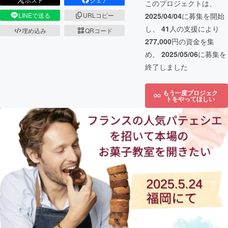
このプロジェクトは、
2025/04/04
に募集を開始
LINEで送る
URLコピー
し、
41
人の支援により
埋め込み
QRコード
277,000
円の資金を集
め、
2025/05/06
に募集を
終了しました
もう一度プロジェク
トをやってほしい