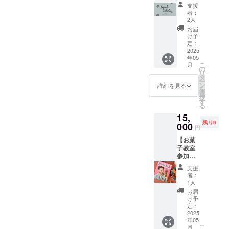
ケット6
す。 ※
ンス語
支援
杯分】
このリ
2024年
者：
チケッ
ターン
3月発刊
2人
ト3枚
は《応
サイズ:
お届
テイク
援プラ
縦
け予
アウト/
ン1000
定：
23cm×
イート
2025
円》の
横
年05
インど
リター
19.5cm
こ
月
ちらで
ンと同
の
×幅
リ
もご利
じ内容
タ
1.5cm
ー
用いた
になり
ン
詳細を見る
を
だけま
ます。
選
択
す。 当
す
る
店の全
15,
ドリン
残り9
クメ
000
円
ニュー
【お菓
と引き
子教室
換えが
参加
出来る
券】＋
ドリン
支援
【Bapti
クチ
者：
ste のレ
ケット6
1人
シピ
杯分×3
お届
本】＋
枚(18杯
け予
【お礼
分)を提
定：
メッ
2025
供しま
年05
セー
す。 有
こ
月