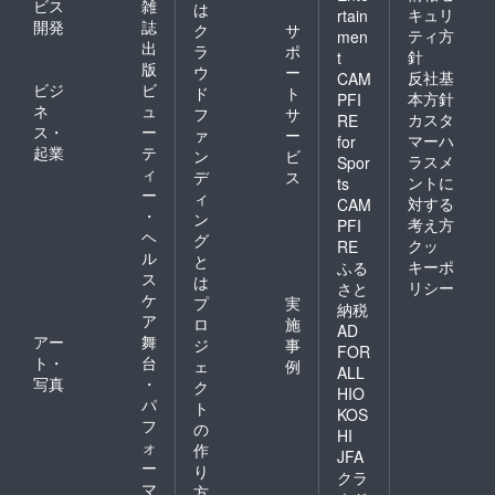
ビス
雑
は
キュリ
rtain
開発
誌
ク
サ
ティ方
men
出
ラ
ポ
針
t
版
ウ
ー
反社基
CAM
ビジ
ビ
ド
ト
本方針
PFI
ネ
ュ
フ
サ
カスタ
RE
ス・
ー
ァ
ー
マーハ
for
起業
テ
ン
ビ
ラスメ
Spor
ィ
デ
ス
ントに
ts
ー
ィ
対する
CAM
・
ン
考え方
PFI
ヘ
グ
クッ
RE
ル
と
キーポ
ふる
ス
は
リシー
さと
ケ
プ
実
納税
ア
ロ
施
AD
アー
舞
ジ
事
FOR
ト・
台
ェ
例
ALL
写真
・
ク
HIO
パ
ト
KOS
フ
の
HI
ォ
作
JFA
ー
り
クラ
マ
方