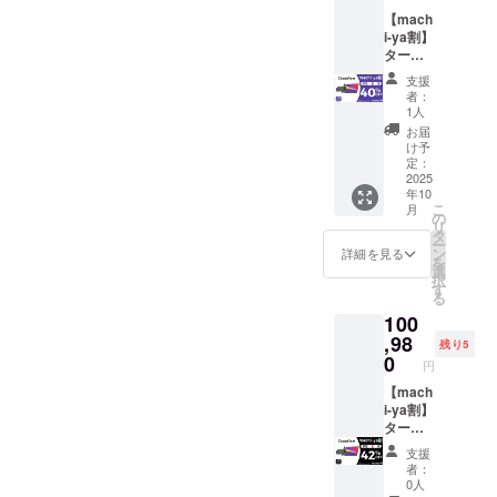
す。 ※
が向上
【mach
ご注文
した場
i-ya割】
状況、
合、正
ターン
使用部
規販売
内容：
材の供
価格が
支援
CrowVi
給状
販売予
者：
ew ×２
況、製
定価格
1人
セット
造工程
より下
お届
一般販
上の都
がる可
け予
売予定
合等に
定：
能性も
価格：
2025
より出
ござい
年10
115,960
荷時期
ます。
こ
月
円 ※リ
が遅れ
の
類似商
リ
ターン
る場合
タ
品が発
ー
はすべ
があり
ン
生する
詳細を見る
を
て税・
ます。
選
可能性
択
送料込
皆様の
す
があり
る
みの金
支援に
ます。
100
額にな
より量
ご了承
りま
,98
産効率
頂いた
残り5
す。 ※
が向上
0
上でご
円
ご注文
した場
支援頂
状況、
【mach
合、正
けます
使用部
i-ya割】
規販売
様お願
材の供
ターン
価格が
い致し
給状
内容：
販売予
ます。
支援
況、製
CrowVi
定価格
2025年
者：
造工程
ew ×３
より下
11月頃
0人