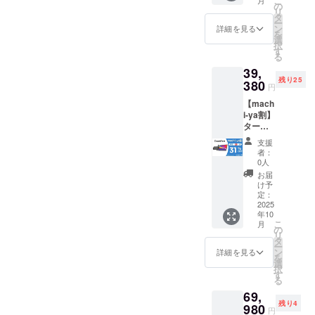
こ
の理念で
円 ※リ
の
リ
ターン
タ
す。
ー
はすべ
ン
詳細を見る
を
どうぞよろ
て税・
選
択
送料込
しくお願い
す
る
みの金
致します！
39,
額にな
残り25
りま
380
円
す。 ※
【mach
ご注文
i-ya割】
状況、
ターン
使用部
内容：
材の供
支援
CrowVi
給状
者：
ew ×１
況、製
0人
セット
造工程
お届
一般販
上の都
け予
売予定
合等に
定：
価格：
2025
より出
年10
57,980
荷時期
こ
月
円 ※リ
が遅れ
の
リ
ターン
る場合
タ
ー
はすべ
があり
ン
詳細を見る
を
て税・
ます。
選
択
送料込
皆様の
す
る
みの金
支援に
69,
額にな
より量
残り4
りま
980
産効率
円