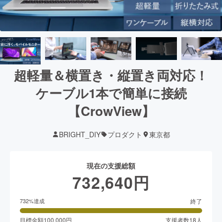
超軽量＆横置き・縦置き両対応！
ケーブル1本で簡単に接続
【CrowView】
BRIGHT_DIY
プロダクト
東京都
現在の支援総額
732,640
円
終了
732
%達成
目標金額
100,000
円
支援者数
18
人