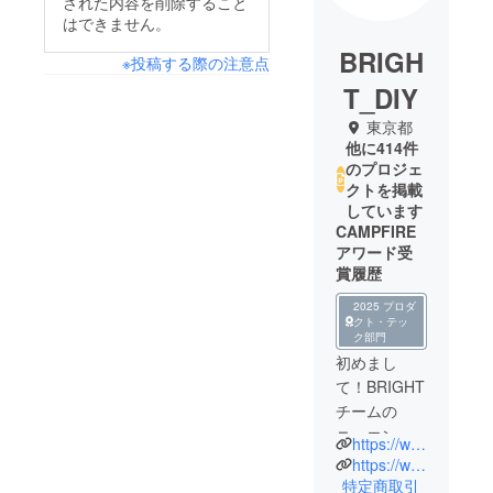
された内容を削除すること
はできません。
BRIGH
※投稿する際の注意点
T_DIY
東京都
他に414件
のプロジェ
クトを掲載
しています
CAMPFIRE
アワード受
賞履歴
2025 プロダ
クト・テッ
ク部門
初めまし
て！BRIGHT
チームの
ニュエンで
https://www.brightdiy.jp/
す。
https://www.instagram.com/brightdiyjp/
中国の総合
特定商取引