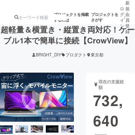
新
ロ
規
グ
会
プロジェクトを掲載
プロジェクトを
/
するには
さがす
イ
員
ン
登
超軽量＆横置き・縦置き両対応！ケー
録
ブル1本で簡単に接続【CrowView】
人気のプロ
注目のリ
注目の新着プロ
募集終了が近いプ
もうすぐ公開
BRIGHT_DIY
プロダクト
東京都
ジェクト
ターン
ジェクト
ロジェクト
されます
アート・写真
音楽
現在の支援総
額
732,
テクノロジー・ガジェット
ゲーム・サ
640
映像・映画
書籍・雑誌
ビジネス・起業
チャレンジ