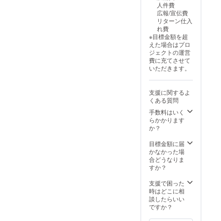
様お願
人件費
価格が
い致し
広報/宣伝費
販売予
ます。
リターン仕入
定価格
2025年
れ費
より下
11月頃
※目標金額を超
がる可
からオ
えた場合はプロ
能性も
ンライ
ジェクトの運営
ござい
ン
費に充てさせて
ます。
ショッ
いただきます。
類似商
プなど
品が発
にて一
生する
般販売
支援に関するよ
可能性
開始予
くある質問
があり
定で
ます。
す。
手数料はいく
ご了承
らかかります
頂いた
か？
上でご
支援頂
目標金額に届
けます
かなかった場
様お願
合どうなりま
い致し
すか？
ます。
2025年
支援で困った
11月頃
時はどこに相
からオ
談したらいい
ンライ
ですか？
ン
ショッ