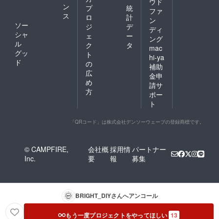
ウド
ン
プ
統
ファ
ス
ロ
計
ン
ソー
ジ
デ
ディ
シャ
ェ
ー
ング
ル
ク
タ
mac
グッ
ト
hi-ya
ド
の
補助
広
金申
め
請サ
方
ポー
ト
「QRコード」は株式会社デンソーウェーブの登録商標です。
© CAMPFIRE,
会社概
採用情
パートナー
Inc.
要
報
募集
BRIGHT_DIY
さんへアンコール
もう一度プロジェクトをやってほしい
13