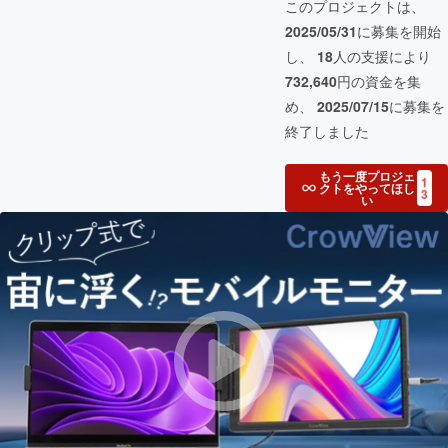
このプロジェクトは、
2025/05/31
に募集を開始
し、
18
人の支援により
732,640
円の資金を集
め、
2025/07/15
に募集を
終了しました
もう一度プロジェ
1
クトをやってほし
3
い