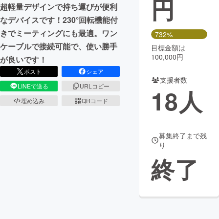
円
超軽量デザインで持ち運びが便利
まちづくり・地域活性化
なデバイスです！230°回転機能付
きでミーティングにも最適。ワン
732%
ケーブルで接続可能で、使い勝手
目標金額は
CAMPFIRE for Social Good
CAMPFIRE Creation
100,000円
が良いです！
CAMPFIREふるさと納税
machi-ya
コミュニティ
ポスト
シェア
支援者数
LINEで送る
URLコピー
18
人
埋め込み
QRコード
募集終了まで残
り
終了