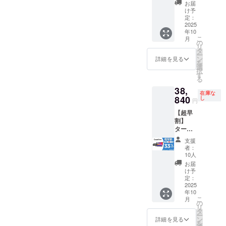
上の都
セット
がる可
からオ
お届
合等に
一般販
能性も
ンライ
け予
より出
売予定
ござい
定：
ン
荷時期
価格：
2025
ます。
ショッ
年10
が遅れ
173,940
類似商
プなど
こ
月
る場合
円 ※リ
品が発
の
にて一
リ
があり
ターン
生する
タ
般販売
ー
ます。
はすべ
可能性
ン
開始予
詳細を見る
を
皆様の
て税・
があり
選
定で
択
支援に
送料込
ます。
す
す。
る
より量
みの金
ご了承
38,
産効率
額にな
頂いた
在庫な
が向上
りま
840
上でご
し
円
した場
す。 ※
支援頂
【超早
合、正
ご注文
けます
割】
規販売
状況、
様お願
ターン
価格が
使用部
い致し
内容：
販売予
材の供
ます。
支援
CrowVi
定価格
給状
2025年
者：
ew ×１
より下
況、製
11月頃
10人
セット
がる可
造工程
からオ
お届
一般販
能性も
上の都
ンライ
け予
売予定
ござい
合等に
定：
ン
価格：
2025
ます。
より出
ショッ
年10
57,980
類似商
荷時期
プなど
こ
月
円 ※リ
品が発
が遅れ
の
にて一
リ
ターン
生する
る場合
タ
般販売
ー
はすべ
可能性
があり
ン
開始予
詳細を見る
を
て税・