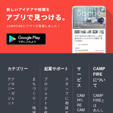
カテゴリー
起案サポート
サ
CAMP
ー
FIRE
テク
ま
プ
ス
ビ
につい
ノロ
ち
ロ
タ
ス
て
ジー
づ
ジ
ッ
・ガ
く
ェ
フ
CAM
CAMP
ジェ
り
ク
に
PFI
FIREと
ット
・
ト
相
RE
は
地
を
談
CAM
あんし
域
作
す