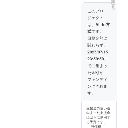
があり
ます。
選
定で
択
送料込
ます。
皆様の
す
す。
る
みの金
ご了承
支援に
このプロ
額にな
頂いた
より量
ジェクト
りま
上でご
産効率
す。 ※
支援頂
が向上
は、
All-In方
ご注文
けます
した場
式
です。
状況、
様お願
合、正
使用部
い致し
規販売
目標金額に
材の供
ます。
価格が
関わらず、
給状
2025年
販売予
況、製
11月頃
定価格
2025/07/15
造工程
からオ
より下
23:59:59
ま
上の都
ンライ
がる可
合等に
ン
能性も
でに集まっ
より出
ショッ
ござい
た金額が
荷時期
プなど
ます。
が遅れ
にて一
類似商
ファンディ
る場合
般販売
品が発
ングされま
があり
開始予
生する
ます。
定で
可能性
す。
皆様の
す。
があり
支援に
ます。
より量
ご了承
支援金の使い道
産効率
頂いた
集まった支援金
が向上
上でご
は以下に使用す
した場
支援頂
る予定です。
合、正
けます
設備費
規販売