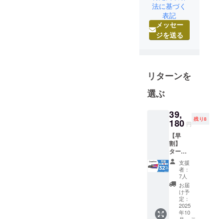
法に基づく
家電メー
表記
カー向けに
メッセー
人気製品を
ジを送る
多数製造し
た実績のあ
る製品を、
日本の皆様
リターンを
にも是非体
選ぶ
験していた
だきたくプ
39,
ロジェクト
残り8
180
円
を立ち上げ
ました。
【早
割】
最新のテク
ターン
ノロジー
内容：
支援
CrowVi
で、皆さん
者：
ew ×１
7人
の生活をよ
セット
お届
り豊かに、
一般販
け予
売予定
定：
快適にする
価格：
2025
ことが弊社
年10
57,980
月