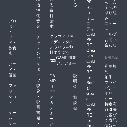
PFI
ん・安
活
る
る
RE
全への
性
資
コ
取り組
化
料
ミュ
み
プロ
音
請
ニ
ニュー
ダク
楽
求
ティ
ス
ト
CAM
ヘルプ
クラウドファ
フー
チ
PFI
お問い
ンディングの
ド・
ャ
RE
合わせ
ノウハウを無
飲食
レ
Crea
料で学ぼう
店
ン
tion
各種規定
CAMPFIRE
ジ
CAM
アカデミー
アニ
ス
利用規
PFI
メ・
ポ
約
RE
漫画
ー
CA
説
細則
for
ツ
MP
明
プライ
Soci
ファ
映
FI
会
バシー
al
ッ
像
RE
・
ポリ
Goo
ショ
・
ア
相
シー
d
ン
映
カ
談
特定商
CAM
画
デ
会
取引法
PFI
ゲー
書
ミ
に基づ
RE
ム・
籍
ー
く表記
for
サー
・
と
情報セ
Ente