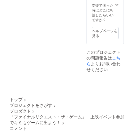
ただけ
スタッ
歌
ゲーム
支援で困った
ない場
フロー
「勇者
「ファ
時はどこに相
合に
ルに横2
ふたた
イナル
談したらいい
も、
列・普
び」
リクエ
ですか？
「ファ
通サイ
別テイ
スト
イナル
ズで掲
ク版収
ワール
リクエ
載 ・注
ヘルプページを
録予
ドツ
スト劇
意事
見る
定） ・
アー大
場版・
項：支
「ファ
阪編」
Ⅰ」の
援時、
イナル
に似顔
WEB配
必ず備
このプロジェクト
リクエ
ドット
信を期
考欄に
の問題報告は
スト劇
こち
モブ
間限定
掲載を
場版・
キャラ
ら
よりお問い合わ
にて視
希望さ
Ⅰ」
として
聴可能
せください
れるお
追加ス
登場！
です）
名前を
タッフ
（お
（イベ
ご記入
ロール
名前も
ントと
くださ
にお名
出せる
ゲーム
い ※記
前掲載
権）
等配布
入がな
・実録
（当日
物のタ
い場合
トップ
>
ゲーム
イベン
イミン
は
プロジェクトをさがす
>
「ファ
トにご
グが異
CAMPF
プロダクト
>
イナル
参加い
なりま
IREにて
リクエ
「ファイナルリクエスト・ザ・ゲーム」 上映イベント参加
ただけ
すの
使用さ
スト
ない場
で、提
でキミもゲームに出よう！
>
れてい
ワール
合に
供時期
るユー
コメント
ドツ
も、
は配布
ザーID
アー大
「ファ