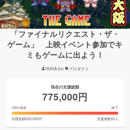
「ファイナルリクエスト・ザ・
ゲーム」 上映イベント参加でキ
ミもゲームに出よう！
HUGA Inc.
プロダクト
現在の支援総額
775,000
円
終了
155
%達成
目標金額
500,000
円
支援者数
52
人