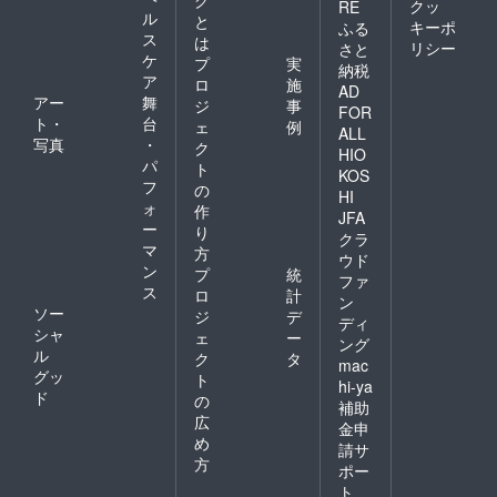
クッ
RE
絶叫の
ル
入がな
と
キーポ
ふる
元素材
い場合
ス
は
リシー
さと
となる
は
ケ
プ
実
音声等
納税
CAMPF
ア
ロ
施
をご提
IREにて
AD
アー
舞
供くだ
ジ
事
使用さ
FOR
さい・
ト・
台
れてい
ェ
例
ALL
詳細は
るユー
写真
・
ク
HIO
募集完
ザーID
パ
ト
KOS
了後に
を使用
フ
の
改めて
させて
HI
ォ
作
お伝え
頂きま
JFA
ー
させて
す。ご
り
クラ
いただ
了承く
マ
方
ウド
きま
ださ
ン
プ
統
ファ
す）
い。 ※
ス
ロ
計
【お名
ン
特定の
ソー
ジ
デ
前掲載
人物を
ディ
シャ
の詳
ェ
ー
比喩す
ング
細】 ・
ル
るお名
ク
タ
mac
掲載期
前や公
グッ
ト
hi-ya
間：収
序良俗
ド
の
録媒体
補助
に反す
広
が存続
るお名
金申
する限
め
前は掲
請サ
りス
載をお
方
ポー
タッフ
断りす
ト
ロール
る事が