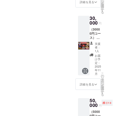
確なヒントを検
ケット
す） ・
ン
詳細を見る
を
・二次
特製壁
選
討させていただ
択
会参加
紙
す
る
きたいのと、私
チケッ
（Web
30,
ト（飲
配布）
もタルいのは苦
食費
000
・実録
円
手ですので、実
別） ・
ゲーム
（3000
特製ア
「ファ
は一応ショート
0円コー
クリル
イナル
カットも用意し
ス） ・
スタン
リクエ
「ファ
ド（大
スト
ております（ヒ
支援
イナル
阪版）
ワール
者：
ント有りもノー
リクエ
・特製
ドツ
1人
スト劇
壁紙
アー大
ヒントもありま
お届
場版」
（Web
阪編」
け予
す）もしもどう
上映会
配布）
定：
Web配
＆トー
2025
・実録
布 （当
しても先に進め
年11
ク
ゲーム
日イベ
こ
月
ないようでした
ショー
「ファ
の
ントに
リ
参加チ
イナル
タ
ご参加
らメッセージで
ー
ケット
リクエ
ン
いただ
詳細を見る
を
解法をお伝えさ
・二次
スト
選
けない
択
会参加
ワール
す
場合に
せていただきま
る
チケッ
ドツ
も、
すので、どうか
50,
ト（飲
アー大
「ファ
残り13
食費
000
阪編」
イナル
よろしくお願い
円
別） ・
Web配
リクエ
いたします。
（5000
特製ア
布 ・
スト劇
0円コー