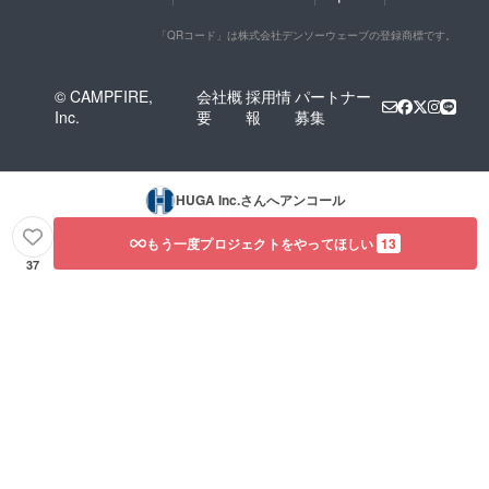
に掲載
御座い
されま
ます、
「QRコード」は株式会社デンソーウェーブの登録商標です。
す ・掲
ご注意
載方
くださ
法：お
い。
© CAMPFIRE,
会社概
採用情
パートナー
名前の
Inc.
要
報
募集
文字の
みを、
スタッ
フロー
ルに横1
HUGA Inc.
さんへアンコール
列・一
番大き
なサイ
もう一度プロジェクトをやってほしい
13
ズで掲
37
載 ・注
意事
項：支
援時、
必ず備
考欄に
掲載を
希望さ
れるお
名前を
ご記入
くださ
い ※記