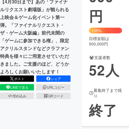
【4月30日まで】あの「ファイナ
円
ルリクエスト劇場版」が観られる
まちづくり・地域活性化
上映会＆ゲーム化イベント第一
弾。「ファイナルリクエスト・
CAMPFIRE for Social Good
CAMPFIRE Creation
155%
ザ・ゲーム大阪編」前代未聞の
CAMPFIREふるさと納税
machi-ya
コミュニティ
目標金額は
「ゲームに参加できる権」、限定
500,000円
アクリルスタンドなどクラファン
特典を様々にご用意させていただ
支援者数
52
人
きました。ご支援のほど、どうか
よろしくお願いいたします！
ポスト
シェア
LINEで送る
URLコピー
募集終了まで残
り
埋め込み
QRコード
終了