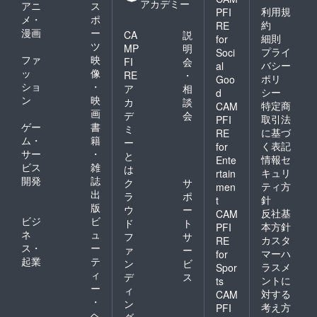
了承く
アカデミー
アニ
ス
なりま
利用規
ロール
PFI
ださ
メ・
ポ
すの
に掲載
い。 ※
約
RE
漫画
ー
で、提
されま
CA
説
特定の
細則
for
供時期
す ・掲
ツ
人物を
MP
明
プライ
Soci
は配布
載方
比喩す
ファ
映
FI
会
バシー
al
物の場
法：お
るお名
ッ
像
RE
・
合とし
ポリ
Goo
名前の
前や公
ショ
・
ア
相
ており
文字の
シー
序良俗
d
ン
映
ます）
カ
談
みを、
に反す
特定商
CAM
（似顔
画
スタッ
るお名
デ
会
取引法
PFI
ドット
フロー
前は掲
ゲー
書
ミ
に基づ
RE
の元素
ルに横1
載をお
ム・
籍
ー
く表記
材とな
for
列・大
断りす
サー
・
と
る写真
きなサ
情報セ
Ente
る事が
ビス
雑
等を別
は
イズで
御座い
キュリ
rtain
途ご提
開発
誌
掲載 ・
ク
サ
ます、
ティ方
men
供くだ
注意事
出
ご注意
ラ
ポ
針
t
さい・
項：支
くださ
版
ウ
ー
反社基
CAM
詳細は
援時、
い。
ビジ
ビ
ド
ト
募集完
本方針
必ず備
PFI
ネ
ュ
フ
サ
了後に
考欄に
カスタ
RE
ス・
ー
改めて
掲載を
ァ
ー
マーハ
for
お伝え
希望さ
起業
テ
ン
ビ
ラスメ
Spor
させて
れるお
ィ
デ
ス
ントに
ts
いただ
名前を
ー
ィ
きま
対する
CAM
ご記入
・
ン
す）
くださ
考え方
PFI
ヘ
（別途
グ
い ※記