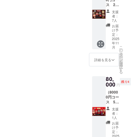
クリル
「ファ
場版・
ス 20
スタン
イナル
Ⅰ」の
人限
ド（大
リクエ
WEB配
支援
定） ・
阪版）
スト劇
信を期
者：
「ファ
・特製
場
7人
間限定
イナル
壁紙 ・
版」
にて視
お届
リクエ
サイン
追加ス
け予
聴可能
スト劇
入り特
定：
タッフ
です）
場版」
2025
製クリ
ロール
（イベ
年11
上映会
アファ
にお名
ントと
こ
月
＆トー
イル ・
の
前掲載
ゲーム
リ
ク
実録
タ
・実録
等配布
ー
ショー
ゲーム
ン
ゲーム
詳細を見る
物のタ
を
参加チ
「ファ
選
「ファ
イミン
択
ケット
イナル
す
イナル
グが異
る
・二次
リクエ
リクエ
なりま
80,
会参加
スト
スト
すの
残り4
チケッ
000
ワール
ワール
で、提
円
ト（飲
ドツ
ドツ
供時期
（8000
食費
アー大
アー大
は配布
0円コー
別） ・
阪編」
阪編」
物の場
ス 5人
特製ア
Web配
にモブ
合とし
限定）
クリル
布 ・実
キャラ
ており
支援
・
スタン
録ゲー
として
者：
ます）
「ファ
ド（大
ム
1人
登場！
イナル
阪版）
「ファ
（セ
お届
リクエ
・特製
イナル
け予
リフの
スト劇
壁紙 ・
定：
リクエ
み）
場版」
2025
サイン