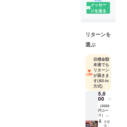
てしまっているのかと
だったら…」と
「ファイナ
メッセー
思いました）
ルリクエス
いうことでご了
ジを送る
ト」「群馬
承いただけます
・大砲の次の場面です
県から来た
と幸いです。ま
少女」「レ
が正直全く分からない
た、大砲（ドグ
トロゲ」な
リターンを
です、細かく試行錯誤
ラ要塞）で詰
どのクリエ
しようにも復帰地点が
まっているとい
選ぶ
イターでも
結構前なので好奇心が
うことはクロテ
あります。
面倒さに負けて止めて
様に殺られてる
過去にここ
目標金額
しまいました。
状態と思いま
未達でも
CAMPFIRE
なんというか「システ
リターン
す。マツテルの
で「ファイ
が届きま
ム上で理不尽であるこ
メッセージと、
ナルリクエ
す
(All-in
と」は「登場キャラク
スト劇場
既にミイポンが
方式)
ターが理不尽であるこ
版」をファ
仲間にいると思
5,0
と」を説明しないと思
ンディング
いますので、
00
円
成功させて
います。キャラクター
「姫はミイポン
（5000
いただきま
の理不尽さ（魅力）が
円コー
が苦手」という
した。よろ
ス） ・
伝わる前にプレイヤー
のを利用してい
「ファ
しくお願い
支援
側が下りてしまったら
イナル
ただくと、ヒン
者：