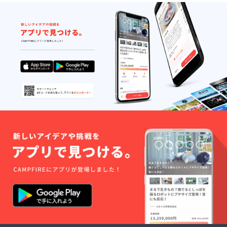
物の場
を使用
阪編」
イナル
合とし
させて
に似顔
リクエ
ており
頂きま
ドット
スト劇
ます）
す。ご
モブ
場版・
【お名
了承く
キャラ
Ⅰ」の
前掲載
ださ
として
WEB配
の詳
い。 ※
登場！
信を期
細】 ・
特定の
・さら
間限定
掲載期
人物を
に！
にて視
間：収
比喩す
ファイ
聴可能
録媒体
るお名
ナルリ
です）
が存続
前や公
クエス
（イベ
する限
序良俗
トおな
ントと
りス
に反す
じみの
ゲーム
タッフ
るお名
シロテ
等配布
ロール
前は掲
姫に殺
物のタ
に掲載
載をお
される
イミン
されま
断りす
権！
グが異
す ・掲
る事が
（断末
なりま
載方
御座い
魔の絶
すの
法：お
ます、
叫を入
で、提
名前の
ご注意
れるこ
供時期
文字の
くださ
とがデ
は配布
みを、
い。
キま
物の場
スタッ
す）
合とし
フロー
（お名
ており
ルに横1
前も出
ます）
列・普
せる
（似顔