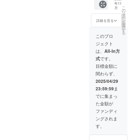
スト
（当日
年11
上映会
入り特
ワール
イベン
こ
月
＆トー
製クリ
の
ドツ
トにご
リ
ク
アファ
タ
アー大
参加い
ー
ショー
イル ・
ン
阪編」
詳細を見る
ただけ
を
参加チ
実録
選
特製CD
ない場
択
ケット
ゲーム
す
（群
合に
る
・二次
「ファ
馬県か
このプロ
も、
会参加
イナル
ら来た
「ファ
ジェクト
チケッ
リクエ
少女
イナル
ト（飲
スト
特別体
は、
All-In方
リクエ
食費
ワール
験版
スト劇
式
です。
別） ・
ドツ
収録予
場版・
特製ア
アー大
定）
目標金額に
Ⅰ」の
クリル
阪編」
（主題
WEB配
関わらず、
スタン
Web配
歌
信を期
ド（大
布 ・実
「勇者
2025/04/29
間限定
阪版）
録ゲー
ふたた
にて視
23:59:59
ま
・特製
ム
び」
聴可能
壁紙 ・
「ファ
別テイ
でに集まっ
です）
サイン
イナル
ク版収
（イベ
た金額が
入り特
リクエ
録予
ントと
製クリ
スト
定） ・
ファンディ
ゲーム
アファ
ワール
「ファ
等配布
ングされま
イル ・
ドツ
イナル
物のタ
実録
アー大
リクエ
す。
イミン
ゲーム
阪編」
スト劇
グが異
「ファ
特製CD
場版・
なりま
イナル
（群