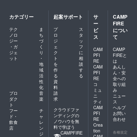
通サイ
権）
ドット
ズで掲
（当日
の元素
載 ・注
イベン
材とな
意事
カテゴリー
起案サポート
サ
CAMP
トにご
る写真
項：支
ー
FIRE
参加い
等を別
援時、
ただけ
テク
ま
プ
ス
途ご提
ビ
につい
必ず備
ない場
供くだ
ノロ
ち
ロ
タ
考欄に
ス
て
合に
さい・
掲載を
ジー
づ
ジ
ッ
も、
詳細は
希望さ
・ガ
く
ェ
フ
「ファ
募集完
CAM
CAMP
れるお
ジェ
り
ク
に
イナル
了後に
名前を
PFI
FIREと
ット
・
ト
相
リクエ
改めて
ご記入
RE
は
スト劇
お伝え
地
を
談
くださ
CAM
あんし
場版・
させて
い ※記
域
作
す
PFI
ん・安
Ⅰ」の
いただ
入がな
活
る
る
WEB配
RE
全への
きま
い場合
性
資
信を期
す）
は
コ
取り組
化
料
間限定
【お名
CAMPF
ミュ
み
にて視
プロ
音
請
前掲載
IREにて
ニ
ニュー
聴可能
の詳
使用さ
ダク
楽
求
ティ
ス
です）
細】 ・
れてい
ト
（イベ
CAM
ヘルプ
掲載期
るユー
クラウドファ
フー
チ
ントと
間：収
PFI
お問い
ザーID
ンディングの
ド・
ャ
ゲーム
録媒体
を使用
RE
合わせ
ノウハウを無
等配布
飲食
レ
が存続
させて
Crea
物のタ
料で学ぼう
する限
店
ン
頂きま
tion
イミン
りス
各種規定
CAMPFIRE
す。ご
ジ
CAM
グが異
タッフ