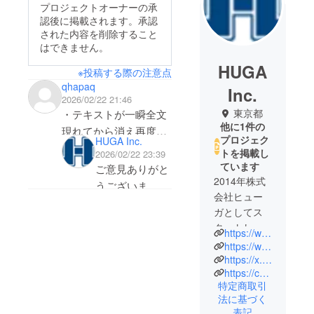
プロジェクトオーナーの承
認後に掲載されます。承認
された内容を削除すること
はできません。
HUGA
※投稿する際の注意点
qhapaq
Inc.
2026/02/22 21:46
東京都
・テキストが一瞬全文
他に1件の
現れてから消え再度一
プロジェク
HUGA Inc.
文字ずつ表示されるバ
トを掲載し
2026/02/22 23:39
グですが、単に「テキ
ています
ご意見ありがと
ストで得られる情報の
2014年株式
うございま
会社ヒュー
信頼性を損なってい
す！ テキスト
ガとしてス
る」だけなので、バグ
表示については
タートしま
であることにこだわら
https://www.huga-studio.com/
再生環境による
した。代表
https://www.final-re-quest.com/
ず解消した方が良いと
根深いバグがあ
の日下一郎
https://x.com/final_re_quest
思います。（最初の印
るようで苦戦中
https://camp-fire.jp/projects/117950/view
は長年ゲー
象では、ボタンが過剰
特定商取引
です。現状です
ム業界で活
に反応して読み飛ばし
法に基づく
と「直せるよう
動し、
表記