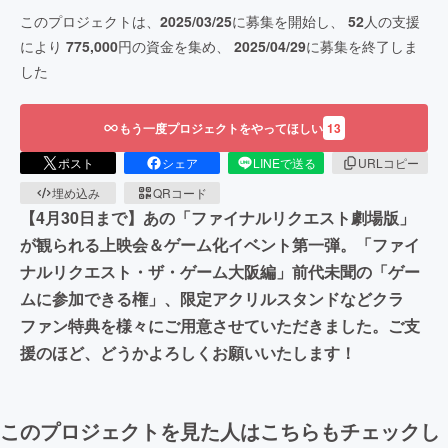
このプロジェクトは、
2025/03/25
に募集を開始し、
52
人の支援
により
775,000
円の資金を集め、
2025/04/29
に募集を終了しま
した
もう一度プロジェクトをやってほしい
13
ポスト
シェア
LINEで送る
URLコピー
埋め込み
QRコード
【4月30日まで】あの「ファイナルリクエスト劇場版」
が観られる上映会＆ゲーム化イベント第一弾。「ファイ
ナルリクエスト・ザ・ゲーム大阪編」前代未聞の「ゲー
ムに参加できる権」、限定アクリルスタンドなどクラ
ファン特典を様々にご用意させていただきました。ご支
援のほど、どうかよろしくお願いいたします！
このプロジェクトを見た人はこちらもチェックし