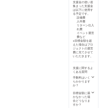
Ⅰ」
すの
支援金の使い道
リクエ
馬県か
追加ス
で、提
集まった支援金
スト
ら来た
タッフ
供時期
は以下に使用す
ワール
少女
ロール
は配布
る予定です。
ドツ
特別体
にお名
物の場
設備費
アー大
験版
前掲載
合とし
人件費
阪編」
収録予
・実録
ており
リターン仕入
Web配
定）
ゲーム
ます）
れ費
布 ・実
（主題
「ファ
【お名
イベント運営
録ゲー
歌
イナル
前掲載
費など
ム
「勇者
リクエ
の詳
※目標金額を超
「ファ
ふたた
スト
細】 ・
えた場合はプロ
イナル
び」
ワール
掲載期
ジェクトの運営
リクエ
別テイ
ドツ
間：収
費に充てさせて
スト
ク版収
アー大
録媒体
いただきます。
ワール
録予
阪編」
が存続
ドツ
定） ・
にモブ
する限
アー大
「ファ
キャラ
りス
支援に関するよ
阪編」
イナル
として
タッフ
くある質問
特製CD
リクエ
登場！
ロール
（群
スト劇
手数料はいく
（お
に掲載
馬県か
場版・
らかかります
名前も
されま
ら来た
Ⅰ」
か？
出せる
す ・掲
少女
追加ス
権）
載方
特別体
タッフ
目標金額に届
（当日
法：お
験版
ロール
かなかった場
イベン
名前の
収録予
にお名
合どうなりま
トにご
文字の
定）
前掲載
すか？
参加い
みを、
（主題
・実録