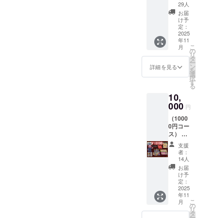
いたしま
リクエ
意味が無いです。
29人
トが見られるの
す。
スト劇
お届
場版」
ではないかと思
け予
上映会
定：
います。もし、
＆トー
2025
年11
ク
その先に進んで
こ
月
ショー
の
もクロテ様に追
リ
参加チ
タ
ー
ケット
い詰められてい
ン
詳細を見る
を
・二次
選
る場合には、ク
択
会参加
す
る
チケッ
ロテ様よりもア
10,
ト（飲
ソンテのほうが
食費
000
円
別） ・
かなり移動速度
（1000
特製ア
が早いことを思
0円コー
クリル
ス） ・
スタン
い出していただ
「ファ
ド（大
支援
ければと思いま
イナル
阪版）
者：
リクエ
アクリ
す。「その前に
14人
スト劇
ルスタ
お届
飽きちゃう」と
場版」
ンド
け予
上映会
（画像
定：
いうのはその通
＆トー
2025
はイ
りかと思います
年11
ク
メージ
こ
月
ショー
サンプ
の
ので、もっと明
リ
参加チ
ルで
タ
ー