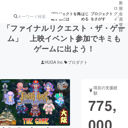
新
ロ
規
グ
会
プロジェクトを掲
はじ
プロジェクト
/
載するには
める
をさがす
イ
員
ン
登
「ファイナルリクエスト・ザ・ゲー
録
ム」 上映イベント参加でキミも
ゲームに出よう！
人気のプロ
注目のリ
注目の新着プロ
募集終了が近いプ
もうすぐ公開
ジェクト
ターン
ジェクト
ロジェクト
されます
HUGA Inc.
プロダクト
アート・写真
音楽
現在の支援総
テクノロジー・ガジェット
ゲーム・サ
額
775,
映像・映画
書籍・雑誌
000
ビジネス・起業
チャレンジ