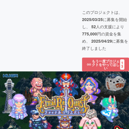
このプロジェクトは、
2025/03/25
に募集を開始
し、
52
人の支援により
775,000
円の資金を集
め、
2025/04/29
に募集を
終了しました
もう一度プロジェ
1
クトをやってほし
3
い